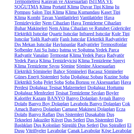
Termometresi
Karavan ve Aksesuarları
ISITMA VE
SOĞUTMA
Klima
Portatif Klima
Duvar Tipi Klima
Isı
Pompası
Salon Tipi Klima
Klima Kumandası
Kaset Tipi
Klima
Kombi
Tavan Vantilatörleri
Vantilatörler
Hava
Temizleyiciler
Nem Cihazları
Hava Temizleme Cihazları
Buhar Makineleri
Nem Alma Cihazları ve Rutubet Gidericiler
Elektrikli Isıtıcılar
Quartz Isıtıcılar
Infrared Isıtıcılar
Kule Tipi
Isıtıcılar
Yağlı Radyatör
Fanlı Isıtıcılar
Elektrikli Radyatörler
Dış Mekan Isıtıcılar
Havlupanlar
Radyatörler
Termosifonlar
Şofbenler
Ani Su Isıtıcı
Isıtma ve Soğutma Yedek Parça
Radyatör Vanaları
Termostat
Klima Yedek Parça
Radyatör
Yedek Parça
Klima Temizleyicisi
Klima Temizleme Spreyi
Klima Temizleme Sıvısı
Şömine
Şömine Aksesuarları
Elektrikli Şömineler
Bahçe Şömineleri
Bacasız Şömineler
Güneş Enerji Sistemleri
Soba
Doğalgaz Sobası
Kuzine Soba
Elektrikli Soba
Pelet Soba
Soba Borusu ve Aksesuarları
Hava
Perdesi
Doğalgaz Tesisat Malzemeleri
Doğalgaz Hortumu
Doğalgaz Menfezleri
Tesisat Temizleme Sıvıları
Boyler
Kalorifer Kazanı
BANYO
Banyo Dolapları
Aynalı Banyo
Dolabı
Banyo Boy Dolapları
Lavabolu Banyo Dolapları
Çok
Amaçlı Banyo Dolapları
Çamaşır Makinesi Dolapları
Ecza
Dolabı
Banyo Rafları
Duş Sistemleri
Duşakabin
Duş
Tekneleri
Jakuziler
Küvet
Duş Setleri
Duş Sistemleri
Duş
Başlıkları
Duş Kolonları
Sürgülü Duş Setleri
Duş Spiralleri
El
Duşu
Vitrifiyeler
Lavabolar
Çanak Lavabolar
Köşe Lavabolar