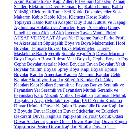
Akım Korumalı Priz
Kapı Zilleri
Pil ve Şarj Cihazları
Zaman
Saatleri
Elektronik Devre Elemanı
Fiş
Kablo Pabucu
Kablo
Yüksüğü
Elektronik Tamir Seti
Kablo Düzenleyiciler
Susta
Makaron Kablo
Kablo Klipsi
Klemens
Kroşe
Kablo
Toplayıcı
Kablo Kanalı
Adaptör
Duy
Buat Kutusu ve Kapağı
Aydınlatma Halatları ve Zincirleri
Enerji Sistemleri
Güneş
Paneli
Lityum Akü
Jel Akü
İnverter
Tavan Vantilatörleri
AHŞAP VE İNŞAAT
Ahşap Yer Döşeme
Parke
Parke Profil
ve Aksesuarları
Süpürgelik
Boya ve Boya Malzemeleri
Hobi
Boyaları
Tempare Boyası
Boya Malzemeleri
Tinerler
Maskeleme Bandı
Vernik
Spatula
Hışır Örtü
Duvar Macunu
Boya Fırçaları
Boya Rulosu
Mala
Boya
İç Cephe Boyalar
Dış
Cephe Boyalar
Astarlar
Metal Boyaları
Tavan Boyaları
Yağlı
Boyalar
Yalıtım Boyası
Sprey Boya
Kapı Boyası
Epoksi
Boyalar
Kapılar
Amerikan Kapılar
Melamin Kapılar
Çelik
Kapılar
Akordiyon Kapılar
Sürgülü Kapılar
Acil Çıkış
Kapıları
Kapı Kolları
Seramik ve Fayans
Banyo Seramik ve
Fayansları
Yer Seramik ve Fayansları
Mutfak Seramik ve
Fayansları
Karo
Mozaik
Mutfak Tezgahları
Laminant Mutfak
Tezgahları
Ahşap Mutfak Tezgahları
PVC Zemin Kaplama
Duvar Ürünleri
Duvar Kağıtları
Boyanabilir Duvar Kağıtları
3 Boyutlu Duvar Kağıtları
Duvar Stickerları ve Etiketleri
Dekoratif Duvar Kağıtları
Yapışkanlı Folyolar
Çocuk Odası
Duvar Stickerları
Çocuk Odası Duvar Kağıtları
Duvar Kağıdı
Yapıştırıcısı
Poster Duvar Kağıtları
Strafor
Duvar Çıtası