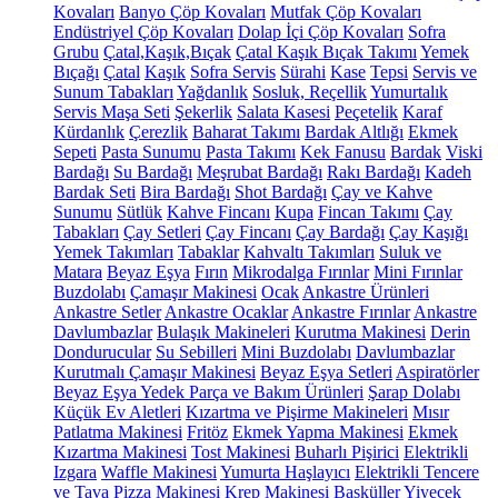
Kovaları
Banyo Çöp Kovaları
Mutfak Çöp Kovaları
Endüstriyel Çöp Kovaları
Dolap İçi Çöp Kovaları
Sofra
Grubu
Çatal,Kaşık,Bıçak
Çatal Kaşık Bıçak Takımı
Yemek
Bıçağı
Çatal
Kaşık
Sofra Servis
Sürahi
Kase
Tepsi
Servis ve
Sunum Tabakları
Yağdanlık
Sosluk, Reçellik
Yumurtalık
Servis Maşa Seti
Şekerlik
Salata Kasesi
Peçetelik
Karaf
Kürdanlık
Çerezlik
Baharat Takımı
Bardak Altlığı
Ekmek
Sepeti
Pasta Sunumu
Pasta Takımı
Kek Fanusu
Bardak
Viski
Bardağı
Su Bardağı
Meşrubat Bardağı
Rakı Bardağı
Kadeh
Bardak Seti
Bira Bardağı
Shot Bardağı
Çay ve Kahve
Sunumu
Sütlük
Kahve Fincanı
Kupa
Fincan Takımı
Çay
Tabakları
Çay Setleri
Çay Fincanı
Çay Bardağı
Çay Kaşığı
Yemek Takımları
Tabaklar
Kahvaltı Takımları
Suluk ve
Matara
Beyaz Eşya
Fırın
Mikrodalga Fırınlar
Mini Fırınlar
Buzdolabı
Çamaşır Makinesi
Ocak
Ankastre Ürünleri
Ankastre Setler
Ankastre Ocaklar
Ankastre Fırınlar
Ankastre
Davlumbazlar
Bulaşık Makineleri
Kurutma Makinesi
Derin
Dondurucular
Su Sebilleri
Mini Buzdolabı
Davlumbazlar
Kurutmalı Çamaşır Makinesi
Beyaz Eşya Setleri
Aspiratörler
Beyaz Eşya Yedek Parça ve Bakım Ürünleri
Şarap Dolabı
Küçük Ev Aletleri
Kızartma ve Pişirme Makineleri
Mısır
Patlatma Makinesi
Fritöz
Ekmek Yapma Makinesi
Ekmek
Kızartma Makinesi
Tost Makinesi
Buharlı Pişirici
Elektrikli
Izgara
Waffle Makinesi
Yumurta Haşlayıcı
Elektrikli Tencere
ve Tava
Pizza Makinesi
Krep Makinesi
Basküller
Yiyecek