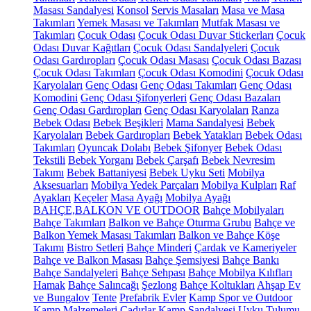
Masası Sandalyesi
Konsol
Servis Masaları
Masa ve Masa
Takımları
Yemek Masası ve Takımları
Mutfak Masası ve
Takımları
Çocuk Odası
Çocuk Odası Duvar Stickerları
Çocuk
Odası Duvar Kağıtları
Çocuk Odası Sandalyeleri
Çocuk
Odası Gardıropları
Çocuk Odası Masası
Çocuk Odası Bazası
Çocuk Odası Takımları
Çocuk Odası Komodini
Çocuk Odası
Karyolaları
Genç Odası
Genç Odası Takımları
Genç Odası
Komodini
Genç Odası Şifonyerleri
Genç Odası Bazaları
Genç Odası Gardıropları
Genç Odası Karyolaları
Ranza
Bebek Odası
Bebek Beşikleri
Mama Sandalyesi
Bebek
Karyolaları
Bebek Gardıropları
Bebek Yatakları
Bebek Odası
Takımları
Oyuncak Dolabı
Bebek Şifonyer
Bebek Odası
Tekstili
Bebek Yorganı
Bebek Çarşafı
Bebek Nevresim
Takımı
Bebek Battaniyesi
Bebek Uyku Seti
Mobilya
Aksesuarları
Mobilya Yedek Parçaları
Mobilya Kulpları
Raf
Ayakları
Keçeler
Masa Ayağı
Mobilya Ayağı
BAHÇE,BALKON VE OUTDOOR
Bahçe Mobilyaları
Bahçe Takımları
Balkon ve Bahçe Oturma Grubu
Bahçe ve
Balkon Yemek Masası Takımları
Balkon ve Bahçe Köşe
Takımı
Bistro Setleri
Bahçe Minderi
Çardak ve Kameriyeler
Bahçe ve Balkon Masası
Bahçe Şemsiyesi
Bahçe Bankı
Bahçe Sandalyeleri
Bahçe Sehpası
Bahçe Mobilya Kılıfları
Hamak
Bahçe Salıncağı
Şezlong
Bahçe Koltukları
Ahşap Ev
ve Bungalov
Tente
Prefabrik Evler
Kamp Spor ve Outdoor
Kamp Malzemeleri
Çadırlar
Kamp Sandalyesi
Uyku Tulumu