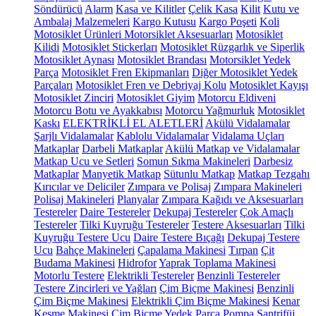
Söndürücü
Alarm
Kasa ve Kilitler
Çelik Kasa
Kilit
Kutu ve
Ambalaj Malzemeleri
Kargo Kutusu
Kargo Poşeti
Koli
Motosiklet Ürünleri
Motorsiklet Aksesuarları
Motosiklet
Kilidi
Motosiklet Stickerları
Motosiklet Rüzgarlık ve Siperlik
Motosiklet Aynası
Motosiklet Brandası
Motorsiklet Yedek
Parça
Motosiklet Fren Ekipmanları
Diğer Motosiklet Yedek
Parçaları
Motosiklet Fren ve Debriyaj Kolu
Motosiklet Kayışı
Motosiklet Zinciri
Motosiklet Giyim
Motorcu Eldiveni
Motorcu Botu ve Ayakkabısı
Motorcu Yağmurluk
Motosiklet
Kaskı
ELEKTRİKLİ EL ALETLERİ
Akülü Vidalamalar
Şarjlı Vidalamalar
Kablolu Vidalamalar
Vidalama Uçları
Matkaplar
Darbeli Matkaplar
Akülü Matkap ve Vidalamalar
Matkap Ucu ve Setleri
Somun Sıkma Makineleri
Darbesiz
Matkaplar
Manyetik Matkap
Sütunlu Matkap
Matkap Tezgahı
Kırıcılar ve Deliciler
Zımpara ve Polisaj
Zımpara Makineleri
Polisaj Makineleri
Planyalar
Zımpara Kağıdı ve Aksesuarları
Testereler
Daire Testereler
Dekupaj Testereler
Çok Amaçlı
Testereler
Tilki Kuyruğu Testereler
Testere Aksesuarları
Tilki
Kuyruğu Testere Ucu
Daire Testere Bıçağı
Dekupaj Testere
Ucu
Bahçe Makineleri
Çapalama Makinesi
Tırpan
Çit
Budama Makinesi
Hidrofor
Yaprak Toplama Makinesi
Motorlu Testere
Elektrikli Testereler
Benzinli Testereler
Testere Zincirleri ve Yağları
Çim Biçme Makinesi
Benzinli
Çim Biçme Makinesi
Elektrikli Çim Biçme Makinesi
Kenar
Kesme Makinesi
Çim Biçme Yedek Parça
Pompa
Santrifüj