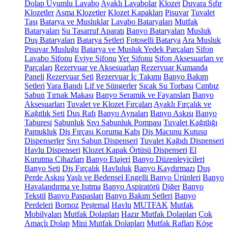
Dolap Uyumlu Lavabo
Ayaklı Lavabolar
Klozet
Duvara Sıfır
Klozetler
Asma Klozetler
Klozet Kapakları
Pisuvar
Tuvalet
Taşı
Batarya ve Musluklar
Lavabo Bataryaları
Mutfak
Bataryaları
Su Tasarruf Aparatı
Banyo Bataryaları
Musluk
Duş Bataryaları
Batarya Setleri
Fotoselli Batarya
Ara Musluk
Pisuvar Musluğu
Batarya ve Musluk Yedek Parçaları
Sifon
Lavabo Sifonu
Eviye Sifonu
Yer Sifonu
Sifon Aksesuarları ve
Parçaları
Rezervuar ve Aksesuarları
Rezervuar Kumanda
Paneli
Rezervuar Seti
Rezervuar İç Takımı
Banyo Bakım
Setleri
Yara Bandı
Lif ve Süngerler
Sıcak Su Torbası
Cımbız
Sabun
Tırnak Makası
Banyo Seramik ve Fayansları
Banyo
Aksesuarları
Tuvalet ve Klozet Fırçaları
Ayaklı Fırçalık ve
Kağıtlık Seti
Duş Rafı
Banyo Aynaları
Banyo Askısı
Banyo
Taburesi
Sabunluk
Sıvı Sabunluk Pompası
Tuvalet Kağıtlığı
Pamukluk
Diş Fırçası Koruma Kabı
Diş Macunu Kutusu
Dispenserler
Sıvı Sabun Dispenseri
Tuvalet Kağıdı Dispenseri
Havlu Dispenseri
Klozet Kapak Örtüsü Dispenseri
El
Kurutma Cihazları
Banyo Etajeri
Banyo Düzenleyicileri
Banyo Seti
Diş Fırçalık
Havluluk
Banyo Kaydırmazı
Duş
Perde Askısı
Yaşlı ve Bedensel Engelli Banyo Ürünleri
Banyo
Havalandırma ve Isıtma
Banyo Aspiratörü
Diğer
Banyo
Tekstil
Banyo Paspasları
Banyo Bakım Setleri
Banyo
Perdeleri
Bornoz
Peştemal
Havlu
MUTFAK
Mutfak
Mobilyaları
Mutfak Dolapları
Hazır Mutfak Dolapları
Çok
Amaçlı Dolap
Mini Mutfak Dolapları
Mutfak Rafları
Köşe