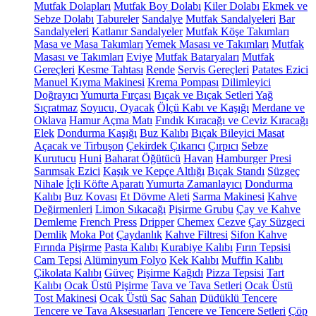
Mutfak Dolapları
Mutfak Boy Dolabı
Kiler Dolabı
Ekmek ve
Sebze Dolabı
Tabureler
Sandalye
Mutfak Sandalyeleri
Bar
Sandalyeleri
Katlanır Sandalyeler
Mutfak Köşe Takımları
Masa ve Masa Takımları
Yemek Masası ve Takımları
Mutfak
Masası ve Takımları
Eviye
Mutfak Bataryaları
Mutfak
Gereçleri
Kesme Tahtası
Rende
Servis Gereçleri
Patates Ezici
Manuel Kıyma Makinesi
Krema Pompası
Dilimleyici
Doğrayıcı
Yumurta Fırçası
Bıçak ve Bıçak Setleri
Yağ
Sıçratmaz
Soyucu, Oyacak
Ölçü Kabı ve Kaşığı
Merdane ve
Oklava
Hamur Açma Matı
Fındık Kıracağı ve Ceviz Kıracağı
Elek
Dondurma Kaşığı
Buz Kalıbı
Bıçak Bileyici Masat
Açacak ve Tirbuşon
Çekirdek Çıkarıcı
Çırpıcı
Sebze
Kurutucu
Huni
Baharat Öğütücü
Havan
Hamburger Presi
Sarımsak Ezici
Kaşık ve Kepçe Altlığı
Bıçak Standı
Süzgeç
Nihale
İçli Köfte Aparatı
Yumurta Zamanlayıcı
Dondurma
Kalıbı
Buz Kovası
Et Dövme Aleti
Sarma Makinesi
Kahve
Değirmenleri
Limon Sıkacağı
Pişirme Grubu
Çay ve Kahve
Demleme
French Press
Dripper
Chemex
Cezve
Çay Süzgeci
Demlik
Moka Pot
Çaydanlık
Kahve Filtresi
Sifon Kahve
Fırında Pişirme
Pasta Kalıbı
Kurabiye Kalıbı
Fırın Tepsisi
Cam Tepsi
Alüminyum Folyo
Kek Kalıbı
Muffin Kalıbı
Çikolata Kalıbı
Güveç
Pişirme Kağıdı
Pizza Tepsisi
Tart
Kalıbı
Ocak Üstü Pişirme
Tava ve Tava Setleri
Ocak Üstü
Tost Makinesi
Ocak Üstü Sac
Sahan
Düdüklü Tencere
Tencere ve Tava Aksesuarları
Tencere ve Tencere Setleri
Çöp