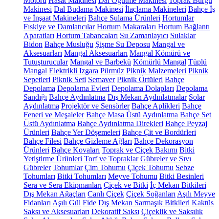
Motoru
Hasat Makinesi
Dal Öğütme Makinesi
Toprak Burgu
Makinesi
Dal Budama Makinesi
İlaçlama Makineleri
Bahçe İş
ve İnşaat Makineleri
Bahçe Sulama Ürünleri
Hortumlar
Fıskiye ve Damlatıcılar
Hortum Makaraları
Hortum Bağlantı
Aparatları
Hortum Tabancaları
Su Zamanlayıcı
Sulaklar
Bidon
Bahçe Musluğu
Şişme Su Deposu
Mangal ve
Aksesuarları
Mangal Aksesuarları
Mangal Kömürü ve
Tutuşturucular
Mangal ve Barbekü
Kömürlü Mangal
Tüplü
Mangal
Elektrikli Izgara
Pürmüz
Piknik Malzemeleri
Piknik
Sepetleri
Piknik Seti
Semaver
Piknik Örtüleri
Bahçe
Depolama
Depolama Evleri
Depolama Dolapları
Depolama
Sandığı
Bahçe Aydınlatma
Dış Mekan Aydınlatmalar
Solar
Aydınlatma
Projektör ve Sensörler
Bahçe Aplikleri
Bahçe
Feneri ve Meşaleler
Bahçe Masa Üstü Aydınlatma
Bahçe Set
Üstü Aydınlatma
Bahçe Aydınlatma Direkleri
Bahçe Peyzaj
Ürünleri
Bahçe Yer Döşemeleri
Bahçe Çit ve Bordürleri
Bahçe Filesi
Bahçe Gizleme Ağları
Bahçe Dekorasyon
Ürünleri
Bahçe Kovaları
Toprak ve Çiçek Bakımı
Bitki
Yetiştirme Ürünleri
Torf ve Topraklar
Gübreler ve Sıvı
Gübreler
Tohumlar
Çim Tohumu
Çiçek Tohumu
Sebze
Tohumları
Bitki Tohumları
Meyve Tohumu
Bitki Besinleri
Sera ve Sera Ekipmanları
Çiçek ve Bitki
İç Mekan Bitkileri
Dış Mekan Ağaçları
Canlı Çiçek
Çiçek Soğanları
Aşılı Meyve
Fidanları
Aşılı Gül
Fide
Dış Mekan Sarmaşık Bitkileri
Kaktüs
Saksı ve Aksesuarları
Dekoratif Saksı
Çiçeklik ve Saksılık