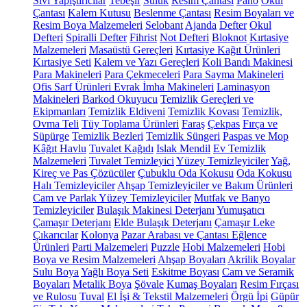
Sıvı Yapıştırıcılar
Tebeşir
Suluk
Resim Çantası
Pano
Okul
Çantası
Kalem Kutusu
Beslenme Çantası
Resim Boyaları ve
Resim Boya Malzemeleri
Selobant
Ajanda
Defter
Okul
Defteri
Spiralli Defter
Fihrist
Not Defteri
Bloknot
Kırtasiye
Malzemeleri
Masaüstü Gereçleri
Kırtasiye Kağıt Ürünleri
Kırtasiye Seti
Kalem ve Yazı Gereçleri
Koli Bandı Makinesi
Para Makineleri
Para Çekmeceleri
Para Sayma Makineleri
Ofis Sarf Ürünleri
Evrak İmha Makineleri
Laminasyon
Makineleri
Barkod Okuyucu
Temizlik Gereçleri ve
Ekipmanları
Temizlik Eldiveni
Temizlik Kovası
Temizlik,
Ovma Teli
Tüy Toplama Ürünleri
Faraş
Çekpas
Fırça ve
Süpürge
Temizlik Bezleri
Temizlik Süngeri
Paspas ve Mop
Kâğıt Havlu
Tuvalet Kağıdı
Islak Mendil
Ev Temizlik
Malzemeleri
Tuvalet Temizleyici
Yüzey Temizleyiciler
Yağ,
Kireç ve Pas Çözücüler
Çubuklu Oda Kokusu
Oda Kokusu
Halı Temizleyiciler
Ahşap Temizleyiciler ve Bakım Ürünleri
Cam ve Parlak Yüzey Temizleyiciler
Mutfak ve Banyo
Temizleyiciler
Bulaşık Makinesi Deterjanı
Yumuşatıcı
Çamaşır Deterjanı
Elde Bulaşık Deterjanı
Çamaşır Leke
Çıkarıcılar
Kolonya
Pazar Arabası ve Çantası
Eğlence
Ürünleri
Parti Malzemeleri
Puzzle
Hobi Malzemeleri
Hobi
Boya ve Resim Malzemeleri
Ahşap Boyaları
Akrilik Boyalar
Sulu Boya
Yağlı Boya Seti
Eskitme Boyası
Cam ve Seramik
Boyaları
Metalik Boya
Şövale
Kumaş Boyaları
Resim Fırçası
ve Rulosu
Tuval
El İşi & Tekstil Malzemeleri
Örgü İpi
Güpür