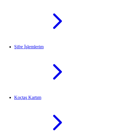
Şifre İşlemlerim
Koçtaş Kartım