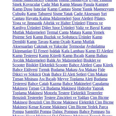
Sinek Kovucular
Çadır Matı
Kamp Masası
Pusula
Kampet
Kamp Duşu
Isıtıcılar
Kamp Çantası
Şişme Yastık
Magnezyum
Çubuğu
Kamp Taburesi
Şişme Yatak
Çadır Aksesuarı
Sırt
Çantası
Hayatta Kalma Malzemeleri
Spor Aletleri
Pilates,
Yoga ve Jimnastik
Ağırlık ve Halter Ürünleri
Fitness ve
Kardiyo Ürünleri
Diğer Spor Ürünleri
Valiz ve Bavul
Kamp
Mutfak Malzemeleri
Termal Çanta
Matara
Kamp Yemek
Pişirme Seti
Kamp Buzluk ve Soğutucu Ürünler
Kamp
Demliği
Kamp Tavası
Kamp Ocağı
Kamp Mutfak
Aksesuarları
Çakmak ve Yakıcılar
Termoslar
Aydınlatma
Ekipmanları
El Feneri
Işıldak
Kafa Lambası
Kamp El Aletleri
Kamp Testeresi
Kamp Küreği
Kamp Bıçağı
Kamp Baltası
Avcılık Malzemeleri
Balık Av Malzemeleri
Bisiklet ve
Scooter
Bisiklet
Elektrikli Scooter
Bahçe Aletleri
Çapa
Kürek
Bahçe Eldiveni
Tırmık
Budama Makası
Aşı Makası
Fide
Dikici ve Sökücü
Orak
Bahçe El Aleti Setleri
Çim Makası
Tırpan Misinası
Aşı Bıçağı
Meyve Toplama Aleti
Budama
Testeresi
Bahçe Çatalı
Kazma
Bahçe Makineleri
Çapalama
Makinesi
Tırpan
Çit Budama Makinesi
Hidrofor
Yaprak
Toplama Makinesi
Motorlu Testere
Elektrikli Testereler
Benzinli Testereler
Testere Zincirleri ve Yağları
Çim Biçme
Makinesi
Benzinli Çim Biçme Makinesi
Elektrikli Çim Biçme
Makinesi
Kenar Kesme Makinesi
Çim Biçme Yedek Parça
Pompa
Santrifüj Pompa
Dalgıç Pompası
Bahçe Pompası
Su