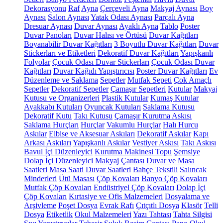
Dekorasyonu
Raf
Ayna
Çerçeveli Ayna
Makyaj Aynası
Boy
Aynası
Salon Aynası
Yatak Odası Aynası
Parçalı Ayna
Dresuar Aynası
Duvar Aynası
Ayaklı Ayna
Tablo
Poster
Duvar Panoları
Duvar Halısı ve Örtüsü
Duvar Kağıtları
Boyanabilir Duvar Kağıtları
3 Boyutlu Duvar Kağıtları
Duvar
Stickerları ve Etiketleri
Dekoratif Duvar Kağıtları
Yapışkanlı
Folyolar
Çocuk Odası Duvar Stickerları
Çocuk Odası Duvar
Kağıtları
Duvar Kağıdı Yapıştırıcısı
Poster Duvar Kağıtları
Ev
Düzenleme ve Saklama
Sepetler
Mutfak Sepeti
Çok Amaçlı
Sepetler
Dekoratif Sepetler
Çamaşır Sepetleri
Kutular
Makyaj
Kutusu ve Organizerleri
Plastik Kutular
Kumaş Kutular
Ayakkabı Kutuları
Oyuncak Kutuları
Saklama Kutusu
Dekoratif Kutu
Takı Kutusu
Çamaşır Kurutma Askısı
Saklama Hurçları
Hurçlar
Vakumlu Hurçlar
Halı Hurcu
Askılar
Elbise ve Aksesuar Askıları
Dekoratif Askılar
Kapı
Arkası Askıları
Yapışkanlı Askılar
Vestiyer Askısı
Takı Askısı
Bavul İçi Düzenleyici
Kurutma Makinesi Topu
Şemsiye
Dolap İçi Düzenleyici
Makyaj Çantası
Duvar ve Masa
Saatleri
Masa Saati
Duvar Saatleri
Bahçe Tekstili
Salıncak
Minderleri
Ütü Masası
Çöp Kovaları
Banyo Çöp Kovaları
Mutfak Çöp Kovaları
Endüstriyel Çöp Kovaları
Dolap İçi
Çöp Kovaları
Kırtasiye ve Ofis Malzemeleri
Dosyalama ve
Arşivleme
Poşet Dosya
Evrak Rafı
Çıtçıtlı Dosya
Klasör
Telli
Dosya
Etiketlik
Okul Malzemeleri
Yazı Tahtası
Tahta Silgisi