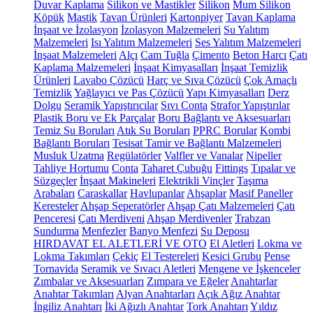
Duvar Kaplama
Silikon ve Mastikler
Silikon
Mum Silikon
Köpük
Mastik
Tavan Ürünleri
Kartonpiyer
Tavan Kaplama
İnşaat ve İzolasyon
İzolasyon Malzemeleri
Su Yalıtım
Malzemeleri
Isı Yalıtım Malzemeleri
Ses Yalıtım Malzemeleri
İnşaat Malzemeleri
Alçı
Cam Tuğla
Çimento
Beton Harcı
Çatı
Kaplama Malzemeleri
İnşaat Kimyasalları
İnşaat Temizlik
Ürünleri
Lavabo Çözücü
Harç ve Sıva Çözücü
Çok Amaçlı
Temizlik
Yağlayıcı ve Pas Çözücü
Yapı Kimyasalları
Derz
Dolgu
Seramik Yapıştırıcılar
Sıvı Conta
Strafor Yapıştırılar
Plastik Boru ve Ek Parçalar
Boru Bağlantı ve Aksesuarları
Temiz Su Boruları
Atık Su Boruları
PPRC Borular
Kombi
Bağlantı Boruları
Tesisat Tamir ve Bağlantı Malzemeleri
Musluk Uzatma
Regülatörler
Valfler ve Vanalar
Nipeller
Tahliye Hortumu
Conta
Taharet Çubuğu
Fittings
Tıpalar ve
Süzgeçler
İnşaat Makineleri
Elektrikli Vinçler
Taşıma
Arabaları
Caraskallar
Havlupanlar
Ahşaplar
Masif Paneller
Keresteler
Ahşap Seperatörler
Ahşap Çatı Malzemeleri
Çatı
Penceresi
Çatı Merdiveni
Ahşap Merdivenler
Trabzan
Sundurma
Menfezler
Banyo Menfezi
Su Deposu
HIRDAVAT EL ALETLERİ VE OTO
El Aletleri
Lokma ve
Lokma Takımları
Çekiç
El Testereleri
Kesici Grubu
Pense
Tornavida
Seramik ve Sıvacı Aletleri
Mengene ve İşkenceler
Zımbalar ve Aksesuarları
Zımpara ve Eğeler
Anahtarlar
Anahtar Takımları
Alyan Anahtarları
Açık Ağız Anahtar
İngiliz Anahtarı
İki Ağızlı Anahtar
Tork Anahtarı
Yıldız