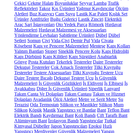
Çekici
Çekme Halatı
Boyunluklar
Seyyar Lamba
Trafik
Reflektörleri
Takoz
Kış Ürünleri
Yağmur Kaydırıcılar
Ölçüm
Aletleri
Buz Kazıyıcı
Cam Suyu
Lastik Kar Paleti
Kışlık Set
Ürünler
Antifrizler
Buğu Giderici
Lastik Zinciri
Elektrikli
Araç Şarj İstasyonları
Oto Yedek Parça
Römork
Hırdavat
Malzemeleri
Hırdavat Malzemesi ve Aksesuarları
Yönlendirme Levhaları
Sabitleme Ürünleri
Dübel
Dübel
Setleri
Somun
Çivi
Vida-Çivi
Demir Pul
Vida
Civata
Köşebent
Kapı ve Pencere Malzemeleri
Menteşe
Kapı Kolları
Yalıtım Bantları
Stoper
Sineklik
Pencere Kolu
Kapı Hidroliği
Kapı Dürbünü
Kapı Kilitleri
Kapı Sürgüleri
Anahtarlık
Gönye
Posta Kutuları
Tekerlek
Testereler
Daire Testereler
Dekupaj Testereler
Çok Amaçlı Testereler
Tilki Kuyruğu
Testereler
Testere Aksesuarları
Tilki Kuyruğu Testere Ucu
Daire Testere Bıçağı
Dekupaj Testere Ucu
İş Güvenlik
Malzemeleri
İş Güvenlik Gözlükleri
İş Eldiveni
İş Elbisesi
İş
Ayakkabısı
Diğer İş Güvenlik Ürünleri
Siperlik
Lanyard
Takım Çanta Ve Dolapları
Takım Çantası
Takım ve Hizmet
Dolapları
Avadanlık
Ölçü Aletleri
Metre ve Şerit Metre
Su
Terazisi
Oda Termostatı
Silikon ve Mastikler
Silikon
Mum
Silikon
Köpük
Mastik
Yapıştırıcı ve Bantlar
Bant
Teflon Bant
Elektrik Bandı
Kaydırmaz Bant
Koli Bandı
Çift Taraflı Bant
Alüminyum Bant
İzolasyon Bandı
Yapıştırıcılar
Tutkal
Kimyasal Dübeller
Japon Yapıştırıcıları
Epoksi
Hızlı
Yapıştırıcı
Merdivenler
Güvenlik Malzemeleri
Yangın