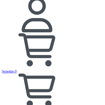
Sepetim
0