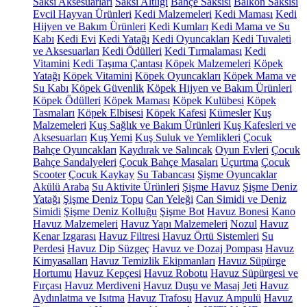
Saksı Aksesuarları
Saksı Altlığı
Bahçe Saksısı
Balkon Saksısı
Evcil Hayvan Ürünleri
Kedi Malzemeleri
Kedi Maması
Kedi
Hijyen ve Bakım Ürünleri
Kedi Kumları
Kedi Mama ve Su
Kabı
Kedi Evi
Kedi Yatağı
Kedi Oyuncakları
Kedi Tuvaleti
ve Aksesuarları
Kedi Ödülleri
Kedi Tırmalaması
Kedi
Vitamini
Kedi Taşıma Çantası
Köpek Malzemeleri
Köpek
Yatağı
Köpek Vitamini
Köpek Oyuncakları
Köpek Mama ve
Su Kabı
Köpek Güvenlik
Köpek Hijyen ve Bakım Ürünleri
Köpek Ödülleri
Köpek Maması
Köpek Kulübesi
Köpek
Tasmaları
Köpek Elbisesi
Köpek Kafesi
Kümesler
Kuş
Malzemeleri
Kuş Sağlık ve Bakım Ürünleri
Kuş Kafesleri ve
Aksesuarları
Kuş Yemi
Kuş Suluk ve Yemlikleri
Çocuk
Bahçe Oyuncakları
Kaydırak ve Salıncak
Oyun Evleri
Çocuk
Bahçe Sandalyeleri
Çocuk Bahçe Masaları
Uçurtma
Çocuk
Scooter
Çocuk Kaykay
Su Tabancası
Şişme Oyuncaklar
Akülü Araba
Su Aktivite Ürünleri
Şişme Havuz
Şişme Deniz
Yatağı
Şişme Deniz Topu
Can Yeleği
Can Simidi ve Deniz
Simidi
Şişme Deniz Kolluğu
Şişme Bot
Havuz Bonesi
Kano
Havuz Malzemeleri
Havuz Yapı Malzemeleri
Nozul
Havuz
Kenar Izgarası
Havuz Filtresi
Havuz Örtü Sistemleri
Su
Perdesi
Havuz Dip Süzgeç
Havuz ve Dozaj Pompası
Havuz
Kimyasalları
Havuz Temizlik Ekipmanları
Havuz Süpürge
Hortumu
Havuz Kepçesi
Havuz Robotu
Havuz Süpürgesi ve
Fırçası
Havuz Merdiveni
Havuz Duşu ve Masaj Jeti
Havuz
Aydınlatma ve Isıtma
Havuz Trafosu
Havuz Ampulü
Havuz