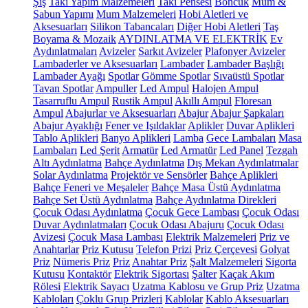
Şiş
Takı Yapım Malzemeleri
Takı Pensesi
Boncuk
Mum &
Sabun Yapımı
Mum Malzemeleri
Hobi Aletleri ve
Aksesuarları
Silikon Tabancaları
Diğer Hobi Aletleri
Taş
Boyama & Mozaik
AYDINLATMA VE ELEKTRİK
Ev
Aydınlatmaları
Avizeler
Sarkıt Avizeler
Plafonyer Avizeler
Lambaderler ve Aksesuarları
Lambader
Lambader Başlığı
Lambader Ayağı
Spotlar
Gömme Spotlar
Sıvaüstü Spotlar
Tavan Spotlar
Ampuller
Led Ampul
Halojen Ampul
Tasarruflu Ampul
Rustik Ampul
Akıllı Ampul
Floresan
Ampul
Abajurlar ve Aksesuarları
Abajur
Abajur Şapkaları
Abajur Ayaklığı
Fener ve Işıldaklar
Aplikler
Duvar Aplikleri
Tablo Aplikleri
Banyo Aplikleri
Lamba
Gece Lambaları
Masa
Lambaları
Led Şerit
Armatür
Led Armatür
Led Panel
Tezgah
Altı Aydınlatma
Bahçe Aydınlatma
Dış Mekan Aydınlatmalar
Solar Aydınlatma
Projektör ve Sensörler
Bahçe Aplikleri
Bahçe Feneri ve Meşaleler
Bahçe Masa Üstü Aydınlatma
Bahçe Set Üstü Aydınlatma
Bahçe Aydınlatma Direkleri
Çocuk Odası Aydınlatma
Çocuk Gece Lambası
Çocuk Odası
Duvar Aydınlatmaları
Çocuk Odası Abajuru
Çocuk Odası
Avizesi
Çocuk Masa Lambası
Elektrik Malzemeleri
Priz ve
Anahtarlar
Priz Kutusu
Telefon Prizi
Priz Çerçevesi
Golyat
Priz
Nümeris Priz
Priz
Anahtar Priz
Şalt Malzemeleri
Sigorta
Kutusu
Kontaktör
Elektrik Sigortası
Şalter
Kaçak Akım
Rölesi
Elektrik Sayacı
Uzatma Kablosu ve Grup Priz
Uzatma
Kabloları
Çoklu Grup Prizleri
Kablolar
Kablo Aksesuarları