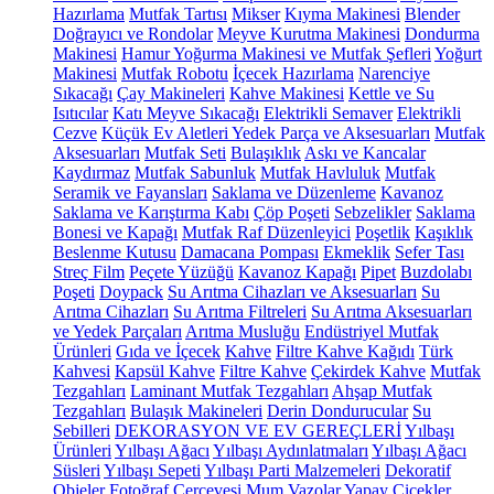
Hazırlama
Mutfak Tartısı
Mikser
Kıyma Makinesi
Blender
Doğrayıcı ve Rondolar
Meyve Kurutma Makinesi
Dondurma
Makinesi
Hamur Yoğurma Makinesi ve Mutfak Şefleri
Yoğurt
Makinesi
Mutfak Robotu
İçecek Hazırlama
Narenciye
Sıkacağı
Çay Makineleri
Kahve Makinesi
Kettle ve Su
Isıtıcılar
Katı Meyve Sıkacağı
Elektrikli Semaver
Elektrikli
Cezve
Küçük Ev Aletleri Yedek Parça ve Aksesuarları
Mutfak
Aksesuarları
Mutfak Seti
Bulaşıklık
Askı ve Kancalar
Kaydırmaz
Mutfak Sabunluk
Mutfak Havluluk
Mutfak
Seramik ve Fayansları
Saklama ve Düzenleme
Kavanoz
Saklama ve Karıştırma Kabı
Çöp Poşeti
Sebzelikler
Saklama
Bonesi ve Kapağı
Mutfak Raf Düzenleyici
Poşetlik
Kaşıklık
Beslenme Kutusu
Damacana Pompası
Ekmeklik
Sefer Tası
Streç Film
Peçete Yüzüğü
Kavanoz Kapağı
Pipet
Buzdolabı
Poşeti
Doypack
Su Arıtma Cihazları ve Aksesuarları
Su
Arıtma Cihazları
Su Arıtma Filtreleri
Su Arıtma Aksesuarları
ve Yedek Parçaları
Arıtma Musluğu
Endüstriyel Mutfak
Ürünleri
Gıda ve İçecek
Kahve
Filtre Kahve Kağıdı
Türk
Kahvesi
Kapsül Kahve
Filtre Kahve
Çekirdek Kahve
Mutfak
Tezgahları
Laminant Mutfak Tezgahları
Ahşap Mutfak
Tezgahları
Bulaşık Makineleri
Derin Dondurucular
Su
Sebilleri
DEKORASYON VE EV GEREÇLERİ
Yılbaşı
Ürünleri
Yılbaşı Ağacı
Yılbaşı Aydınlatmaları
Yılbaşı Ağacı
Süsleri
Yılbaşı Sepeti
Yılbaşı Parti Malzemeleri
Dekoratif
Objeler
Fotoğraf Çerçevesi
Mum
Vazolar
Yapay Çiçekler