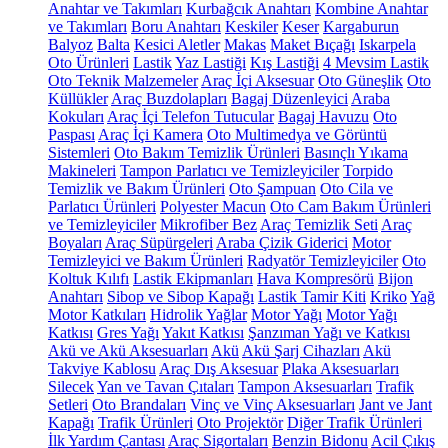
Anahtar ve Takımları
Kurbağcık Anahtarı
Kombine Anahtar
ve Takımları
Boru Anahtarı
Keskiler
Keser
Kargaburun
Balyoz
Balta
Kesici Aletler
Makas
Maket Bıçağı
Iskarpela
Oto Ürünleri
Lastik
Yaz Lastiği
Kış Lastiği
4 Mevsim Lastik
Oto Teknik Malzemeler
Araç İçi Aksesuar
Oto Güneşlik
Oto
Küllükler
Araç Buzdolapları
Bagaj Düzenleyici
Araba
Kokuları
Araç İçi Telefon Tutucular
Bagaj Havuzu
Oto
Paspası
Araç İçi Kamera
Oto Multimedya ve Görüntü
Sistemleri
Oto Bakım Temizlik Ürünleri
Basınçlı Yıkama
Makineleri
Tampon Parlatıcı ve Temizleyiciler
Torpido
Temizlik ve Bakım Ürünleri
Oto Şampuan
Oto Cila ve
Parlatıcı Ürünleri
Polyester Macun
Oto Cam Bakım Ürünleri
ve Temizleyiciler
Mikrofiber Bez
Araç Temizlik Seti
Araç
Boyaları
Araç Süpürgeleri
Araba Çizik Giderici
Motor
Temizleyici ve Bakım Ürünleri
Radyatör Temizleyiciler
Oto
Koltuk Kılıfı
Lastik Ekipmanları
Hava Kompresörü
Bijon
Anahtarı
Sibop ve Sibop Kapağı
Lastik Tamir Kiti
Kriko
Yağ
Motor Katkıları
Hidrolik Yağlar
Motor Yağı
Motor Yağı
Katkısı
Gres Yağı
Yakıt Katkısı
Şanzıman Yağı ve Katkısı
Akü ve Akü Aksesuarları
Akü
Akü Şarj Cihazları
Akü
Takviye Kablosu
Araç Dış Aksesuar
Plaka Aksesuarları
Silecek
Yan ve Tavan Çıtaları
Tampon Aksesuarları
Trafik
Setleri
Oto Brandaları
Vinç ve Vinç Aksesuarları
Jant ve Jant
Kapağı
Trafik Ürünleri
Oto Projektör
Diğer Trafik Ürünleri
İlk Yardım Çantası
Araç Sigortaları
Benzin Bidonu
Acil Çıkış