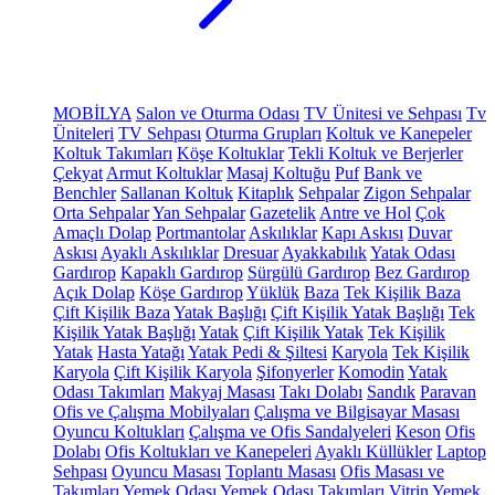
MOBİLYA
Salon ve Oturma Odası
TV Ünitesi ve Sehpası
Tv
Üniteleri
TV Sehpası
Oturma Grupları
Koltuk ve Kanepeler
Koltuk Takımları
Köşe Koltuklar
Tekli Koltuk ve Berjerler
Çekyat
Armut Koltuklar
Masaj Koltuğu
Puf
Bank ve
Benchler
Sallanan Koltuk
Kitaplık
Sehpalar
Zigon Sehpalar
Orta Sehpalar
Yan Sehpalar
Gazetelik
Antre ve Hol
Çok
Amaçlı Dolap
Portmantolar
Askılıklar
Kapı Askısı
Duvar
Askısı
Ayaklı Askılıklar
Dresuar
Ayakkabılık
Yatak Odası
Gardırop
Kapaklı Gardırop
Sürgülü Gardırop
Bez Gardırop
Açık Dolap
Köşe Gardırop
Yüklük
Baza
Tek Kişilik Baza
Çift Kişilik Baza
Yatak Başlığı
Çift Kişilik Yatak Başlığı
Tek
Kişilik Yatak Başlığı
Yatak
Çift Kişilik Yatak
Tek Kişilik
Yatak
Hasta Yatağı
Yatak Pedi & Şiltesi
Karyola
Tek Kişilik
Karyola
Çift Kişilik Karyola
Şifonyerler
Komodin
Yatak
Odası Takımları
Makyaj Masası
Takı Dolabı
Sandık
Paravan
Ofis ve Çalışma Mobilyaları
Çalışma ve Bilgisayar Masası
Oyuncu Koltukları
Çalışma ve Ofis Sandalyeleri
Keson
Ofis
Dolabı
Ofis Koltukları ve Kanepeleri
Ayaklı Küllükler
Laptop
Sehpası
Oyuncu Masası
Toplantı Masası
Ofis Masası ve
Takımları
Yemek Odası
Yemek Odası Takımları
Vitrin
Yemek