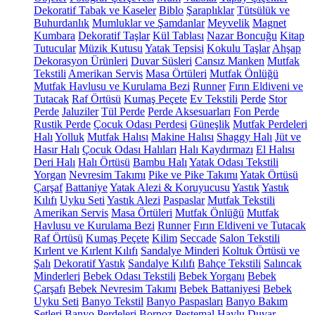
Dekoratif Tabak ve Kaseler
Biblo
Şaraplıklar
Tütsülük ve
Buhurdanlık
Mumluklar ve Şamdanlar
Meyvelik
Magnet
Kumbara
Dekoratif Taşlar
Kül Tablası
Nazar Boncuğu
Kitap
Tutucular
Müzik Kutusu
Yatak Tepsisi
Kokulu Taşlar
Ahşap
Dekorasyon Ürünleri
Duvar Süsleri
Cansız Manken
Mutfak
Tekstili
Amerikan Servis
Masa Örtüleri
Mutfak Önlüğü
Mutfak Havlusu ve Kurulama Bezi
Runner
Fırın Eldiveni ve
Tutacak
Raf Örtüsü
Kumaş Peçete
Ev Tekstili
Perde
Stor
Perde
Jaluziler
Tül Perde
Perde Aksesuarları
Fon Perde
Rustik Perde
Çocuk Odası Perdesi
Güneşlik
Mutfak Perdeleri
Halı
Yolluk
Mutfak Halısı
Makine Halısı
Shaggy Halı
Jüt ve
Hasır Halı
Çocuk Odası Halıları
Halı Kaydırmazı
El Halısı
Deri Halı
Halı Örtüsü
Bambu Halı
Yatak Odası Tekstili
Yorgan
Nevresim Takımı
Pike ve Pike Takımı
Yatak Örtüsü
Çarşaf
Battaniye
Yatak Alezi & Koruyucusu
Yastık
Yastık
Kılıfı
Uyku Seti
Yastık Alezi
Paspaslar
Mutfak Tekstili
Amerikan Servis
Masa Örtüleri
Mutfak Önlüğü
Mutfak
Havlusu ve Kurulama Bezi
Runner
Fırın Eldiveni ve Tutacak
Raf Örtüsü
Kumaş Peçete
Kilim
Seccade
Salon Tekstili
Kırlent ve Kırlent Kılıfı
Sandalye Minderi
Koltuk Örtüsü ve
Şalı
Dekoratif Yastık
Sandalye Kılıfı
Bahçe Tekstili
Salıncak
Minderleri
Bebek Odası Tekstili
Bebek Yorganı
Bebek
Çarşafı
Bebek Nevresim Takımı
Bebek Battaniyesi
Bebek
Uyku Seti
Banyo Tekstil
Banyo Paspasları
Banyo Bakım
Setleri
Banyo Perdeleri
Bornoz
Peştemal
Havlu
Duvar