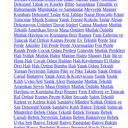
Dekoratif Tabak ve Kaseler
Biblo
Şaraplıklar
Tütsülük ve
Buhurdanlık
Mumluklar ve Şamdanlar
Meyvelik
Magnet
Kumbara
Dekoratif Taşlar
Kül Tablası
Nazar Boncuğu
Kitap
Tutucular
Müzik Kutusu
Yatak Tepsisi
Kokulu Taşlar
Ahşap
Dekorasyon Ürünleri
Duvar Süsleri
Cansız Manken
Mutfak
Tekstili
Amerikan Servis
Masa Örtüleri
Mutfak Önlüğü
Mutfak Havlusu ve Kurulama Bezi
Runner
Fırın Eldiveni ve
Tutacak
Raf Örtüsü
Kumaş Peçete
Ev Tekstili
Perde
Stor
Perde
Jaluziler
Tül Perde
Perde Aksesuarları
Fon Perde
Rustik Perde
Çocuk Odası Perdesi
Güneşlik
Mutfak Perdeleri
Halı
Yolluk
Mutfak Halısı
Makine Halısı
Shaggy Halı
Jüt ve
Hasır Halı
Çocuk Odası Halıları
Halı Kaydırmazı
El Halısı
Deri Halı
Halı Örtüsü
Bambu Halı
Yatak Odası Tekstili
Yorgan
Nevresim Takımı
Pike ve Pike Takımı
Yatak Örtüsü
Çarşaf
Battaniye
Yatak Alezi & Koruyucusu
Yastık
Yastık
Kılıfı
Uyku Seti
Yastık Alezi
Paspaslar
Mutfak Tekstili
Amerikan Servis
Masa Örtüleri
Mutfak Önlüğü
Mutfak
Havlusu ve Kurulama Bezi
Runner
Fırın Eldiveni ve Tutacak
Raf Örtüsü
Kumaş Peçete
Kilim
Seccade
Salon Tekstili
Kırlent ve Kırlent Kılıfı
Sandalye Minderi
Koltuk Örtüsü ve
Şalı
Dekoratif Yastık
Sandalye Kılıfı
Bahçe Tekstili
Salıncak
Minderleri
Bebek Odası Tekstili
Bebek Yorganı
Bebek
Çarşafı
Bebek Nevresim Takımı
Bebek Battaniyesi
Bebek
Uyku Seti
Banyo Tekstil
Banyo Paspasları
Banyo Bakım
Setleri
Banyo Perdeleri
Bornoz
Peştemal
Havlu
Duvar