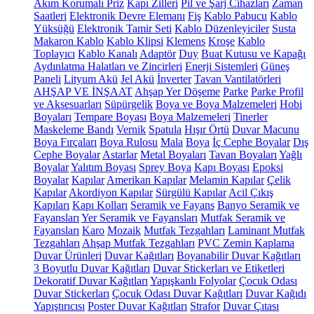
Akım Korumalı Priz
Kapı Zilleri
Pil ve Şarj Cihazları
Zaman
Saatleri
Elektronik Devre Elemanı
Fiş
Kablo Pabucu
Kablo
Yüksüğü
Elektronik Tamir Seti
Kablo Düzenleyiciler
Susta
Makaron Kablo
Kablo Klipsi
Klemens
Kroşe
Kablo
Toplayıcı
Kablo Kanalı
Adaptör
Duy
Buat Kutusu ve Kapağı
Aydınlatma Halatları ve Zincirleri
Enerji Sistemleri
Güneş
Paneli
Lityum Akü
Jel Akü
İnverter
Tavan Vantilatörleri
AHŞAP VE İNŞAAT
Ahşap Yer Döşeme
Parke
Parke Profil
ve Aksesuarları
Süpürgelik
Boya ve Boya Malzemeleri
Hobi
Boyaları
Tempare Boyası
Boya Malzemeleri
Tinerler
Maskeleme Bandı
Vernik
Spatula
Hışır Örtü
Duvar Macunu
Boya Fırçaları
Boya Rulosu
Mala
Boya
İç Cephe Boyalar
Dış
Cephe Boyalar
Astarlar
Metal Boyaları
Tavan Boyaları
Yağlı
Boyalar
Yalıtım Boyası
Sprey Boya
Kapı Boyası
Epoksi
Boyalar
Kapılar
Amerikan Kapılar
Melamin Kapılar
Çelik
Kapılar
Akordiyon Kapılar
Sürgülü Kapılar
Acil Çıkış
Kapıları
Kapı Kolları
Seramik ve Fayans
Banyo Seramik ve
Fayansları
Yer Seramik ve Fayansları
Mutfak Seramik ve
Fayansları
Karo
Mozaik
Mutfak Tezgahları
Laminant Mutfak
Tezgahları
Ahşap Mutfak Tezgahları
PVC Zemin Kaplama
Duvar Ürünleri
Duvar Kağıtları
Boyanabilir Duvar Kağıtları
3 Boyutlu Duvar Kağıtları
Duvar Stickerları ve Etiketleri
Dekoratif Duvar Kağıtları
Yapışkanlı Folyolar
Çocuk Odası
Duvar Stickerları
Çocuk Odası Duvar Kağıtları
Duvar Kağıdı
Yapıştırıcısı
Poster Duvar Kağıtları
Strafor
Duvar Çıtası