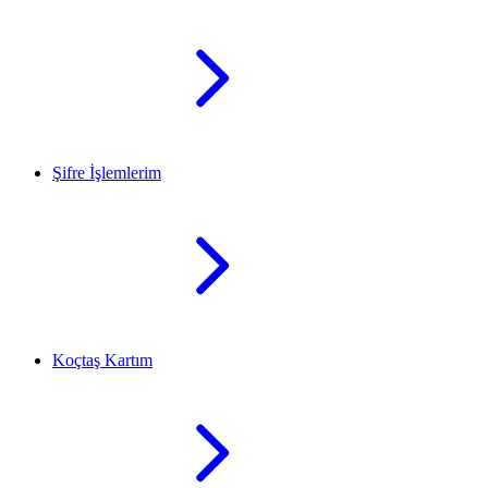
Şifre İşlemlerim
Koçtaş Kartım