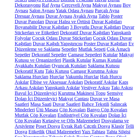
Dekorasyonu
Raf
Ayna
Çerçeveli Ayna
Makyaj Aynası
Boy
Aynası
Salon Aynası
Yatak Odası Aynası
Parçalı Ayna
Dresuar Aynası
Duvar Aynası
Ayaklı Ayna
Tablo
Poster
Duvar Panoları
Duvar Halısı ve Örtüsü
Duvar Kağıtları
Boyanabilir Duvar Kağıtları
3 Boyutlu Duvar Kağıtları
Duvar
Stickerları ve Etiketleri
Dekoratif Duvar Kağıtları
Yapışkanlı
Folyolar
Çocuk Odası Duvar Stickerları
Çocuk Odası Duvar
Kağıtları
Duvar Kağıdı Yapıştırıcısı
Poster Duvar Kağıtları
Ev
Düzenleme ve Saklama
Sepetler
Mutfak Sepeti
Çok Amaçlı
Sepetler
Dekoratif Sepetler
Çamaşır Sepetleri
Kutular
Makyaj
Kutusu ve Organizerleri
Plastik Kutular
Kumaş Kutular
Ayakkabı Kutuları
Oyuncak Kutuları
Saklama Kutusu
Dekoratif Kutu
Takı Kutusu
Çamaşır Kurutma Askısı
Saklama Hurçları
Hurçlar
Vakumlu Hurçlar
Halı Hurcu
Askılar
Elbise ve Aksesuar Askıları
Dekoratif Askılar
Kapı
Arkası Askıları
Yapışkanlı Askılar
Vestiyer Askısı
Takı Askısı
Bavul İçi Düzenleyici
Kurutma Makinesi Topu
Şemsiye
Dolap İçi Düzenleyici
Makyaj Çantası
Duvar ve Masa
Saatleri
Masa Saati
Duvar Saatleri
Bahçe Tekstili
Salıncak
Minderleri
Ütü Masası
Çöp Kovaları
Banyo Çöp Kovaları
Mutfak Çöp Kovaları
Endüstriyel Çöp Kovaları
Dolap İçi
Çöp Kovaları
Kırtasiye ve Ofis Malzemeleri
Dosyalama ve
Arşivleme
Poşet Dosya
Evrak Rafı
Çıtçıtlı Dosya
Klasör
Telli
Dosya
Etiketlik
Okul Malzemeleri
Yazı Tahtası
Tahta Silgisi