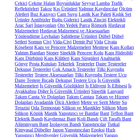
Çekici
Çekme Halatı
Boyunluklar
Seyyar Lamba
Trafik
Reflektörleri
Takoz
Kış Ürünleri
Yağmur Kaydırıcılar
Ölçüm
Aletleri
Buz Kazıyıcı
Cam Suyu
Lastik Kar Paleti
Kışlık Set
Ürünler
Antifrizler
Buğu Giderici
Lastik Zinciri
Elektrikli
Araç Şarj İstasyonları
Oto Yedek Parça
Römork
Hırdavat
Malzemeleri
Hırdavat Malzemesi ve Aksesuarları
Yönlendirme Levhaları
Sabitleme Ürünleri
Dübel
Dübel
Setleri
Somun
Çivi
Vida-Çivi
Demir Pul
Vida
Civata
Köşebent
Kapı ve Pencere Malzemeleri
Menteşe
Kapı Kolları
Yalıtım Bantları
Stoper
Sineklik
Pencere Kolu
Kapı Hidroliği
Kapı Dürbünü
Kapı Kilitleri
Kapı Sürgüleri
Anahtarlık
Gönye
Posta Kutuları
Tekerlek
Testereler
Daire Testereler
Dekupaj Testereler
Çok Amaçlı Testereler
Tilki Kuyruğu
Testereler
Testere Aksesuarları
Tilki Kuyruğu Testere Ucu
Daire Testere Bıçağı
Dekupaj Testere Ucu
İş Güvenlik
Malzemeleri
İş Güvenlik Gözlükleri
İş Eldiveni
İş Elbisesi
İş
Ayakkabısı
Diğer İş Güvenlik Ürünleri
Siperlik
Lanyard
Takım Çanta Ve Dolapları
Takım Çantası
Takım ve Hizmet
Dolapları
Avadanlık
Ölçü Aletleri
Metre ve Şerit Metre
Su
Terazisi
Oda Termostatı
Silikon ve Mastikler
Silikon
Mum
Silikon
Köpük
Mastik
Yapıştırıcı ve Bantlar
Bant
Teflon Bant
Elektrik Bandı
Kaydırmaz Bant
Koli Bandı
Çift Taraflı Bant
Alüminyum Bant
İzolasyon Bandı
Yapıştırıcılar
Tutkal
Kimyasal Dübeller
Japon Yapıştırıcıları
Epoksi
Hızlı
Yapıştırıcı
Merdivenler
Güvenlik Malzemeleri
Yangın