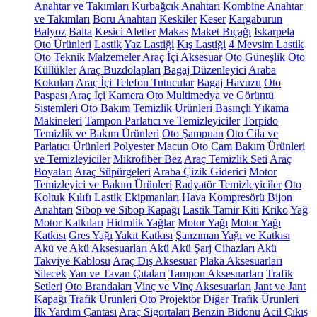
Anahtar ve Takımları
Kurbağcık Anahtarı
Kombine Anahtar
ve Takımları
Boru Anahtarı
Keskiler
Keser
Kargaburun
Balyoz
Balta
Kesici Aletler
Makas
Maket Bıçağı
Iskarpela
Oto Ürünleri
Lastik
Yaz Lastiği
Kış Lastiği
4 Mevsim Lastik
Oto Teknik Malzemeler
Araç İçi Aksesuar
Oto Güneşlik
Oto
Küllükler
Araç Buzdolapları
Bagaj Düzenleyici
Araba
Kokuları
Araç İçi Telefon Tutucular
Bagaj Havuzu
Oto
Paspası
Araç İçi Kamera
Oto Multimedya ve Görüntü
Sistemleri
Oto Bakım Temizlik Ürünleri
Basınçlı Yıkama
Makineleri
Tampon Parlatıcı ve Temizleyiciler
Torpido
Temizlik ve Bakım Ürünleri
Oto Şampuan
Oto Cila ve
Parlatıcı Ürünleri
Polyester Macun
Oto Cam Bakım Ürünleri
ve Temizleyiciler
Mikrofiber Bez
Araç Temizlik Seti
Araç
Boyaları
Araç Süpürgeleri
Araba Çizik Giderici
Motor
Temizleyici ve Bakım Ürünleri
Radyatör Temizleyiciler
Oto
Koltuk Kılıfı
Lastik Ekipmanları
Hava Kompresörü
Bijon
Anahtarı
Sibop ve Sibop Kapağı
Lastik Tamir Kiti
Kriko
Yağ
Motor Katkıları
Hidrolik Yağlar
Motor Yağı
Motor Yağı
Katkısı
Gres Yağı
Yakıt Katkısı
Şanzıman Yağı ve Katkısı
Akü ve Akü Aksesuarları
Akü
Akü Şarj Cihazları
Akü
Takviye Kablosu
Araç Dış Aksesuar
Plaka Aksesuarları
Silecek
Yan ve Tavan Çıtaları
Tampon Aksesuarları
Trafik
Setleri
Oto Brandaları
Vinç ve Vinç Aksesuarları
Jant ve Jant
Kapağı
Trafik Ürünleri
Oto Projektör
Diğer Trafik Ürünleri
İlk Yardım Çantası
Araç Sigortaları
Benzin Bidonu
Acil Çıkış