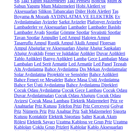
Şiş
Takı Yapım Malzemeleri
Takı Pensesi
Boncuk
Mum &
Sabun Yapımı
Mum Malzemeleri
Hobi Aletleri ve
Aksesuarları
Silikon Tabancaları
Diğer Hobi Aletleri
Taş
Boyama & Mozaik
AYDINLATMA VE ELEKTRİK
Ev
Aydınlatmaları
Avizeler
Sarkıt Avizeler
Plafonyer Avizeler
Lambaderler ve Aksesuarları
Lambader
Lambader Başlığı
Lambader Ayağı
Spotlar
Gömme Spotlar
Sıvaüstü Spotlar
Tavan Spotlar
Ampuller
Led Ampul
Halojen Ampul
Tasarruflu Ampul
Rustik Ampul
Akıllı Ampul
Floresan
Ampul
Abajurlar ve Aksesuarları
Abajur
Abajur Şapkaları
Abajur Ayaklığı
Fener ve Işıldaklar
Aplikler
Duvar Aplikleri
Tablo Aplikleri
Banyo Aplikleri
Lamba
Gece Lambaları
Masa
Lambaları
Led Şerit
Armatür
Led Armatür
Led Panel
Tezgah
Altı Aydınlatma
Bahçe Aydınlatma
Dış Mekan Aydınlatmalar
Solar Aydınlatma
Projektör ve Sensörler
Bahçe Aplikleri
Bahçe Feneri ve Meşaleler
Bahçe Masa Üstü Aydınlatma
Bahçe Set Üstü Aydınlatma
Bahçe Aydınlatma Direkleri
Çocuk Odası Aydınlatma
Çocuk Gece Lambası
Çocuk Odası
Duvar Aydınlatmaları
Çocuk Odası Abajuru
Çocuk Odası
Avizesi
Çocuk Masa Lambası
Elektrik Malzemeleri
Priz ve
Anahtarlar
Priz Kutusu
Telefon Prizi
Priz Çerçevesi
Golyat
Priz
Nümeris Priz
Priz
Anahtar Priz
Şalt Malzemeleri
Sigorta
Kutusu
Kontaktör
Elektrik Sigortası
Şalter
Kaçak Akım
Rölesi
Elektrik Sayacı
Uzatma Kablosu ve Grup Priz
Uzatma
Kabloları
Çoklu Grup Prizleri
Kablolar
Kablo Aksesuarları