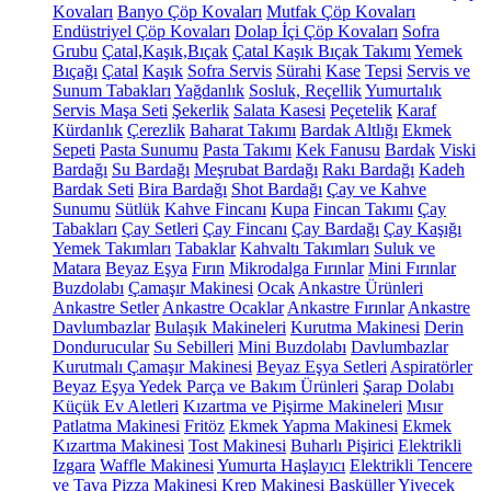
Kovaları
Banyo Çöp Kovaları
Mutfak Çöp Kovaları
Endüstriyel Çöp Kovaları
Dolap İçi Çöp Kovaları
Sofra
Grubu
Çatal,Kaşık,Bıçak
Çatal Kaşık Bıçak Takımı
Yemek
Bıçağı
Çatal
Kaşık
Sofra Servis
Sürahi
Kase
Tepsi
Servis ve
Sunum Tabakları
Yağdanlık
Sosluk, Reçellik
Yumurtalık
Servis Maşa Seti
Şekerlik
Salata Kasesi
Peçetelik
Karaf
Kürdanlık
Çerezlik
Baharat Takımı
Bardak Altlığı
Ekmek
Sepeti
Pasta Sunumu
Pasta Takımı
Kek Fanusu
Bardak
Viski
Bardağı
Su Bardağı
Meşrubat Bardağı
Rakı Bardağı
Kadeh
Bardak Seti
Bira Bardağı
Shot Bardağı
Çay ve Kahve
Sunumu
Sütlük
Kahve Fincanı
Kupa
Fincan Takımı
Çay
Tabakları
Çay Setleri
Çay Fincanı
Çay Bardağı
Çay Kaşığı
Yemek Takımları
Tabaklar
Kahvaltı Takımları
Suluk ve
Matara
Beyaz Eşya
Fırın
Mikrodalga Fırınlar
Mini Fırınlar
Buzdolabı
Çamaşır Makinesi
Ocak
Ankastre Ürünleri
Ankastre Setler
Ankastre Ocaklar
Ankastre Fırınlar
Ankastre
Davlumbazlar
Bulaşık Makineleri
Kurutma Makinesi
Derin
Dondurucular
Su Sebilleri
Mini Buzdolabı
Davlumbazlar
Kurutmalı Çamaşır Makinesi
Beyaz Eşya Setleri
Aspiratörler
Beyaz Eşya Yedek Parça ve Bakım Ürünleri
Şarap Dolabı
Küçük Ev Aletleri
Kızartma ve Pişirme Makineleri
Mısır
Patlatma Makinesi
Fritöz
Ekmek Yapma Makinesi
Ekmek
Kızartma Makinesi
Tost Makinesi
Buharlı Pişirici
Elektrikli
Izgara
Waffle Makinesi
Yumurta Haşlayıcı
Elektrikli Tencere
ve Tava
Pizza Makinesi
Krep Makinesi
Basküller
Yiyecek