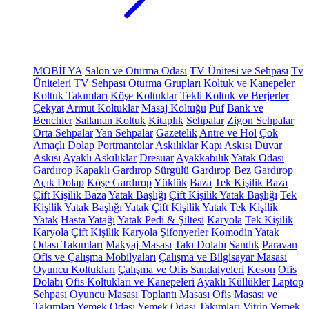
MOBİLYA
Salon ve Oturma Odası
TV Ünitesi ve Sehpası
Tv
Üniteleri
TV Sehpası
Oturma Grupları
Koltuk ve Kanepeler
Koltuk Takımları
Köşe Koltuklar
Tekli Koltuk ve Berjerler
Çekyat
Armut Koltuklar
Masaj Koltuğu
Puf
Bank ve
Benchler
Sallanan Koltuk
Kitaplık
Sehpalar
Zigon Sehpalar
Orta Sehpalar
Yan Sehpalar
Gazetelik
Antre ve Hol
Çok
Amaçlı Dolap
Portmantolar
Askılıklar
Kapı Askısı
Duvar
Askısı
Ayaklı Askılıklar
Dresuar
Ayakkabılık
Yatak Odası
Gardırop
Kapaklı Gardırop
Sürgülü Gardırop
Bez Gardırop
Açık Dolap
Köşe Gardırop
Yüklük
Baza
Tek Kişilik Baza
Çift Kişilik Baza
Yatak Başlığı
Çift Kişilik Yatak Başlığı
Tek
Kişilik Yatak Başlığı
Yatak
Çift Kişilik Yatak
Tek Kişilik
Yatak
Hasta Yatağı
Yatak Pedi & Şiltesi
Karyola
Tek Kişilik
Karyola
Çift Kişilik Karyola
Şifonyerler
Komodin
Yatak
Odası Takımları
Makyaj Masası
Takı Dolabı
Sandık
Paravan
Ofis ve Çalışma Mobilyaları
Çalışma ve Bilgisayar Masası
Oyuncu Koltukları
Çalışma ve Ofis Sandalyeleri
Keson
Ofis
Dolabı
Ofis Koltukları ve Kanepeleri
Ayaklı Küllükler
Laptop
Sehpası
Oyuncu Masası
Toplantı Masası
Ofis Masası ve
Takımları
Yemek Odası
Yemek Odası Takımları
Vitrin
Yemek