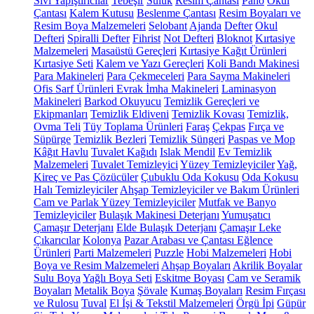
Sıvı Yapıştırıcılar
Tebeşir
Suluk
Resim Çantası
Pano
Okul
Çantası
Kalem Kutusu
Beslenme Çantası
Resim Boyaları ve
Resim Boya Malzemeleri
Selobant
Ajanda
Defter
Okul
Defteri
Spiralli Defter
Fihrist
Not Defteri
Bloknot
Kırtasiye
Malzemeleri
Masaüstü Gereçleri
Kırtasiye Kağıt Ürünleri
Kırtasiye Seti
Kalem ve Yazı Gereçleri
Koli Bandı Makinesi
Para Makineleri
Para Çekmeceleri
Para Sayma Makineleri
Ofis Sarf Ürünleri
Evrak İmha Makineleri
Laminasyon
Makineleri
Barkod Okuyucu
Temizlik Gereçleri ve
Ekipmanları
Temizlik Eldiveni
Temizlik Kovası
Temizlik,
Ovma Teli
Tüy Toplama Ürünleri
Faraş
Çekpas
Fırça ve
Süpürge
Temizlik Bezleri
Temizlik Süngeri
Paspas ve Mop
Kâğıt Havlu
Tuvalet Kağıdı
Islak Mendil
Ev Temizlik
Malzemeleri
Tuvalet Temizleyici
Yüzey Temizleyiciler
Yağ,
Kireç ve Pas Çözücüler
Çubuklu Oda Kokusu
Oda Kokusu
Halı Temizleyiciler
Ahşap Temizleyiciler ve Bakım Ürünleri
Cam ve Parlak Yüzey Temizleyiciler
Mutfak ve Banyo
Temizleyiciler
Bulaşık Makinesi Deterjanı
Yumuşatıcı
Çamaşır Deterjanı
Elde Bulaşık Deterjanı
Çamaşır Leke
Çıkarıcılar
Kolonya
Pazar Arabası ve Çantası
Eğlence
Ürünleri
Parti Malzemeleri
Puzzle
Hobi Malzemeleri
Hobi
Boya ve Resim Malzemeleri
Ahşap Boyaları
Akrilik Boyalar
Sulu Boya
Yağlı Boya Seti
Eskitme Boyası
Cam ve Seramik
Boyaları
Metalik Boya
Şövale
Kumaş Boyaları
Resim Fırçası
ve Rulosu
Tuval
El İşi & Tekstil Malzemeleri
Örgü İpi
Güpür