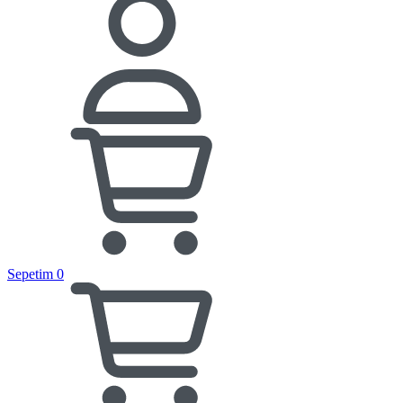
Sepetim
0