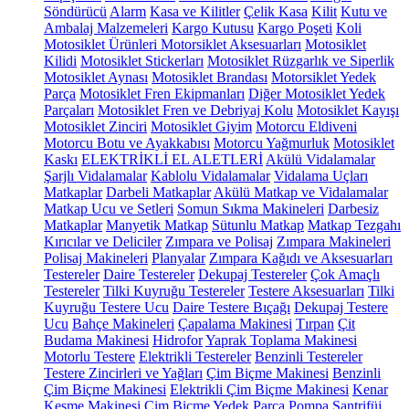
Söndürücü
Alarm
Kasa ve Kilitler
Çelik Kasa
Kilit
Kutu ve
Ambalaj Malzemeleri
Kargo Kutusu
Kargo Poşeti
Koli
Motosiklet Ürünleri
Motorsiklet Aksesuarları
Motosiklet
Kilidi
Motosiklet Stickerları
Motosiklet Rüzgarlık ve Siperlik
Motosiklet Aynası
Motosiklet Brandası
Motorsiklet Yedek
Parça
Motosiklet Fren Ekipmanları
Diğer Motosiklet Yedek
Parçaları
Motosiklet Fren ve Debriyaj Kolu
Motosiklet Kayışı
Motosiklet Zinciri
Motosiklet Giyim
Motorcu Eldiveni
Motorcu Botu ve Ayakkabısı
Motorcu Yağmurluk
Motosiklet
Kaskı
ELEKTRİKLİ EL ALETLERİ
Akülü Vidalamalar
Şarjlı Vidalamalar
Kablolu Vidalamalar
Vidalama Uçları
Matkaplar
Darbeli Matkaplar
Akülü Matkap ve Vidalamalar
Matkap Ucu ve Setleri
Somun Sıkma Makineleri
Darbesiz
Matkaplar
Manyetik Matkap
Sütunlu Matkap
Matkap Tezgahı
Kırıcılar ve Deliciler
Zımpara ve Polisaj
Zımpara Makineleri
Polisaj Makineleri
Planyalar
Zımpara Kağıdı ve Aksesuarları
Testereler
Daire Testereler
Dekupaj Testereler
Çok Amaçlı
Testereler
Tilki Kuyruğu Testereler
Testere Aksesuarları
Tilki
Kuyruğu Testere Ucu
Daire Testere Bıçağı
Dekupaj Testere
Ucu
Bahçe Makineleri
Çapalama Makinesi
Tırpan
Çit
Budama Makinesi
Hidrofor
Yaprak Toplama Makinesi
Motorlu Testere
Elektrikli Testereler
Benzinli Testereler
Testere Zincirleri ve Yağları
Çim Biçme Makinesi
Benzinli
Çim Biçme Makinesi
Elektrikli Çim Biçme Makinesi
Kenar
Kesme Makinesi
Çim Biçme Yedek Parça
Pompa
Santrifüj