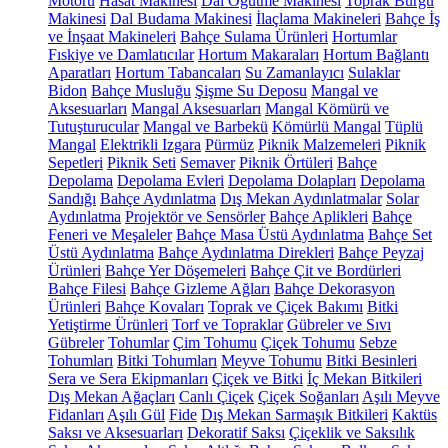
Motoru
Hasat Makinesi
Dal Öğütme Makinesi
Toprak Burgu
Makinesi
Dal Budama Makinesi
İlaçlama Makineleri
Bahçe İş
ve İnşaat Makineleri
Bahçe Sulama Ürünleri
Hortumlar
Fıskiye ve Damlatıcılar
Hortum Makaraları
Hortum Bağlantı
Aparatları
Hortum Tabancaları
Su Zamanlayıcı
Sulaklar
Bidon
Bahçe Musluğu
Şişme Su Deposu
Mangal ve
Aksesuarları
Mangal Aksesuarları
Mangal Kömürü ve
Tutuşturucular
Mangal ve Barbekü
Kömürlü Mangal
Tüplü
Mangal
Elektrikli Izgara
Pürmüz
Piknik Malzemeleri
Piknik
Sepetleri
Piknik Seti
Semaver
Piknik Örtüleri
Bahçe
Depolama
Depolama Evleri
Depolama Dolapları
Depolama
Sandığı
Bahçe Aydınlatma
Dış Mekan Aydınlatmalar
Solar
Aydınlatma
Projektör ve Sensörler
Bahçe Aplikleri
Bahçe
Feneri ve Meşaleler
Bahçe Masa Üstü Aydınlatma
Bahçe Set
Üstü Aydınlatma
Bahçe Aydınlatma Direkleri
Bahçe Peyzaj
Ürünleri
Bahçe Yer Döşemeleri
Bahçe Çit ve Bordürleri
Bahçe Filesi
Bahçe Gizleme Ağları
Bahçe Dekorasyon
Ürünleri
Bahçe Kovaları
Toprak ve Çiçek Bakımı
Bitki
Yetiştirme Ürünleri
Torf ve Topraklar
Gübreler ve Sıvı
Gübreler
Tohumlar
Çim Tohumu
Çiçek Tohumu
Sebze
Tohumları
Bitki Tohumları
Meyve Tohumu
Bitki Besinleri
Sera ve Sera Ekipmanları
Çiçek ve Bitki
İç Mekan Bitkileri
Dış Mekan Ağaçları
Canlı Çiçek
Çiçek Soğanları
Aşılı Meyve
Fidanları
Aşılı Gül
Fide
Dış Mekan Sarmaşık Bitkileri
Kaktüs
Saksı ve Aksesuarları
Dekoratif Saksı
Çiçeklik ve Saksılık