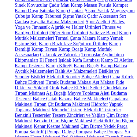
Sinek Kovucular
Çadır Matı
Kamp Masası
Pusula
Kampet
Kamp Duşu
Isıtıcılar
Kamp Çantası
Şişme Yastık
Magnezyum
Çubuğu
Kamp Taburesi
Şişme Yatak
Çadır Aksesuarı
Sırt
Çantası
Hayatta Kalma Malzemeleri
Spor Aletleri
Pilates,
Yoga ve Jimnastik
Ağırlık ve Halter Ürünleri
Fitness ve
Kardiyo Ürünleri
Diğer Spor Ürünleri
Valiz ve Bavul
Kamp
Mutfak Malzemeleri
Termal Çanta
Matara
Kamp Yemek
Pişirme Seti
Kamp Buzluk ve Soğutucu Ürünler
Kamp
Demliği
Kamp Tavası
Kamp Ocağı
Kamp Mutfak
Aksesuarları
Çakmak ve Yakıcılar
Termoslar
Aydınlatma
Ekipmanları
El Feneri
Işıldak
Kafa Lambası
Kamp El Aletleri
Kamp Testeresi
Kamp Küreği
Kamp Bıçağı
Kamp Baltası
Avcılık Malzemeleri
Balık Av Malzemeleri
Bisiklet ve
Scooter
Bisiklet
Elektrikli Scooter
Bahçe Aletleri
Çapa
Kürek
Bahçe Eldiveni
Tırmık
Budama Makası
Aşı Makası
Fide
Dikici ve Sökücü
Orak
Bahçe El Aleti Setleri
Çim Makası
Tırpan Misinası
Aşı Bıçağı
Meyve Toplama Aleti
Budama
Testeresi
Bahçe Çatalı
Kazma
Bahçe Makineleri
Çapalama
Makinesi
Tırpan
Çit Budama Makinesi
Hidrofor
Yaprak
Toplama Makinesi
Motorlu Testere
Elektrikli Testereler
Benzinli Testereler
Testere Zincirleri ve Yağları
Çim Biçme
Makinesi
Benzinli Çim Biçme Makinesi
Elektrikli Çim Biçme
Makinesi
Kenar Kesme Makinesi
Çim Biçme Yedek Parça
Pompa
Santrifüj Pompa
Dalgıç Pompası
Bahçe Pompası
Su