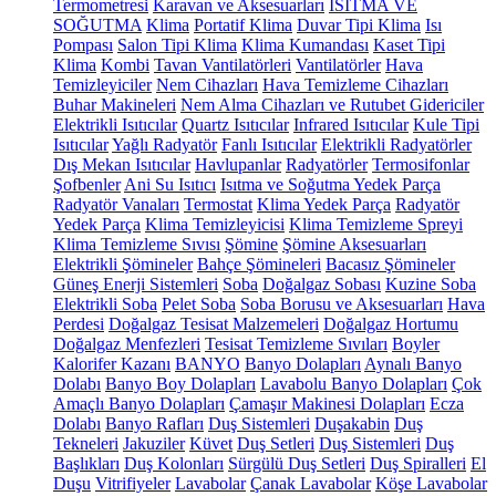
Termometresi
Karavan ve Aksesuarları
ISITMA VE
SOĞUTMA
Klima
Portatif Klima
Duvar Tipi Klima
Isı
Pompası
Salon Tipi Klima
Klima Kumandası
Kaset Tipi
Klima
Kombi
Tavan Vantilatörleri
Vantilatörler
Hava
Temizleyiciler
Nem Cihazları
Hava Temizleme Cihazları
Buhar Makineleri
Nem Alma Cihazları ve Rutubet Gidericiler
Elektrikli Isıtıcılar
Quartz Isıtıcılar
Infrared Isıtıcılar
Kule Tipi
Isıtıcılar
Yağlı Radyatör
Fanlı Isıtıcılar
Elektrikli Radyatörler
Dış Mekan Isıtıcılar
Havlupanlar
Radyatörler
Termosifonlar
Şofbenler
Ani Su Isıtıcı
Isıtma ve Soğutma Yedek Parça
Radyatör Vanaları
Termostat
Klima Yedek Parça
Radyatör
Yedek Parça
Klima Temizleyicisi
Klima Temizleme Spreyi
Klima Temizleme Sıvısı
Şömine
Şömine Aksesuarları
Elektrikli Şömineler
Bahçe Şömineleri
Bacasız Şömineler
Güneş Enerji Sistemleri
Soba
Doğalgaz Sobası
Kuzine Soba
Elektrikli Soba
Pelet Soba
Soba Borusu ve Aksesuarları
Hava
Perdesi
Doğalgaz Tesisat Malzemeleri
Doğalgaz Hortumu
Doğalgaz Menfezleri
Tesisat Temizleme Sıvıları
Boyler
Kalorifer Kazanı
BANYO
Banyo Dolapları
Aynalı Banyo
Dolabı
Banyo Boy Dolapları
Lavabolu Banyo Dolapları
Çok
Amaçlı Banyo Dolapları
Çamaşır Makinesi Dolapları
Ecza
Dolabı
Banyo Rafları
Duş Sistemleri
Duşakabin
Duş
Tekneleri
Jakuziler
Küvet
Duş Setleri
Duş Sistemleri
Duş
Başlıkları
Duş Kolonları
Sürgülü Duş Setleri
Duş Spiralleri
El
Duşu
Vitrifiyeler
Lavabolar
Çanak Lavabolar
Köşe Lavabolar