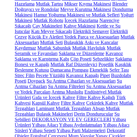
Hazırlama
Mutfak Tartısı
Mikser
Kıyma Makinesi
Blender
Doğrayıcı ve Rondolar
Meyve Kurutma Makinesi
Dondurma
Makinesi
Hamur Yoğurma Makinesi ve Mutfak Şefleri
Yoğurt
Makinesi
Mutfak Robotu
İçecek Hazırlama
Narenciye
Sıkacağı
Çay Makineleri
Kahve Makinesi
Kettle ve Su
Isıtıcılar
Katı Meyve Sıkacağı
Elektrikli Semaver
Elektrikli
Cezve
Küçük Ev Aletleri Yedek Parça ve Aksesuarları
Mutfak
Aksesuarları
Mutfak Seti
Bulaşıklık
Askı ve Kancalar
Kaydırmaz
Mutfak Sabunluk
Mutfak Havluluk
Mutfak
Seramik ve Fayansları
Saklama ve Düzenleme
Kavanoz
Saklama ve Karıştırma Kabı
Çöp Poşeti
Sebzelikler
Saklama
Bonesi ve Kapağı
Mutfak Raf Düzenleyici
Poşetlik
Kaşıklık
Beslenme Kutusu
Damacana Pompası
Ekmeklik
Sefer Tası
Streç Film
Peçete Yüzüğü
Kavanoz Kapağı
Pipet
Buzdolabı
Poşeti
Doypack
Su Arıtma Cihazları ve Aksesuarları
Su
Arıtma Cihazları
Su Arıtma Filtreleri
Su Arıtma Aksesuarları
ve Yedek Parçaları
Arıtma Musluğu
Endüstriyel Mutfak
Ürünleri
Gıda ve İçecek
Kahve
Filtre Kahve Kağıdı
Türk
Kahvesi
Kapsül Kahve
Filtre Kahve
Çekirdek Kahve
Mutfak
Tezgahları
Laminant Mutfak Tezgahları
Ahşap Mutfak
Tezgahları
Bulaşık Makineleri
Derin Dondurucular
Su
Sebilleri
DEKORASYON VE EV GEREÇLERİ
Yılbaşı
Ürünleri
Yılbaşı Ağacı
Yılbaşı Aydınlatmaları
Yılbaşı Ağacı
Süsleri
Yılbaşı Sepeti
Yılbaşı Parti Malzemeleri
Dekoratif
Objeler
Fotoğraf Çerçevesi
Mum
Vazolar
Yapay Çiçekler