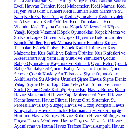
Saksı Aksesuarları
Saksı Altlığı
Bahçe Saksısı
Balkon Saksısı
Evcil Hayvan Ürünleri
Kedi Malzemeleri
Kedi Maması
Kedi
Hijyen ve Bakım Ürünleri
Kedi Kumları
Kedi Mama ve Su
Kabı
Kedi Evi
Kedi Yatağı
Kedi Oyuncakları
Kedi Tuvaleti
ve Aksesuarları
Kedi Ödülleri
Kedi Tırmalaması
Kedi
Vitamini
Kedi Taşıma Çantası
Köpek Malzemeleri
Köpek
Yatağı
Köpek Vitamini
Köpek Oyuncakları
Köpek Mama ve
Su Kabı
Köpek Güvenlik
Köpek Hijyen ve Bakım Ürünleri
Köpek Ödülleri
Köpek Maması
Köpek Kulübesi
Köpek
Tasmaları
Köpek Elbisesi
Köpek Kafesi
Kümesler
Kuş
Malzemeleri
Kuş Sağlık ve Bakım Ürünleri
Kuş Kafesleri ve
Aksesuarları
Kuş Yemi
Kuş Suluk ve Yemlikleri
Çocuk
Bahçe Oyuncakları
Kaydırak ve Salıncak
Oyun Evleri
Çocuk
Bahçe Sandalyeleri
Çocuk Bahçe Masaları
Uçurtma
Çocuk
Scooter
Çocuk Kaykay
Su Tabancası
Şişme Oyuncaklar
Akülü Araba
Su Aktivite Ürünleri
Şişme Havuz
Şişme Deniz
Yatağı
Şişme Deniz Topu
Can Yeleği
Can Simidi ve Deniz
Simidi
Şişme Deniz Kolluğu
Şişme Bot
Havuz Bonesi
Kano
Havuz Malzemeleri
Havuz Yapı Malzemeleri
Nozul
Havuz
Kenar Izgarası
Havuz Filtresi
Havuz Örtü Sistemleri
Su
Perdesi
Havuz Dip Süzgeç
Havuz ve Dozaj Pompası
Havuz
Kimyasalları
Havuz Temizlik Ekipmanları
Havuz Süpürge
Hortumu
Havuz Kepçesi
Havuz Robotu
Havuz Süpürgesi ve
Fırçası
Havuz Merdiveni
Havuz Duşu ve Masaj Jeti
Havuz
Aydınlatma ve Isıtma
Havuz Trafosu
Havuz Ampulü
Havuz