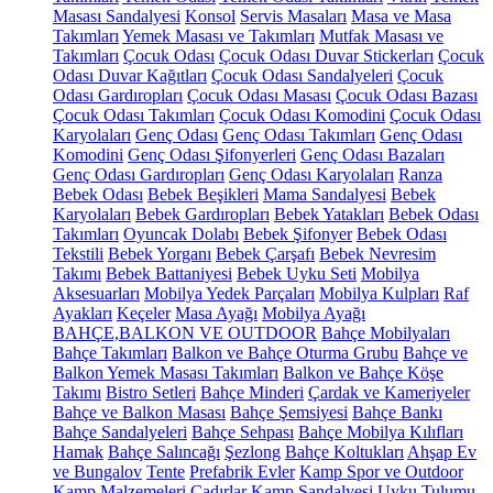
Masası Sandalyesi
Konsol
Servis Masaları
Masa ve Masa
Takımları
Yemek Masası ve Takımları
Mutfak Masası ve
Takımları
Çocuk Odası
Çocuk Odası Duvar Stickerları
Çocuk
Odası Duvar Kağıtları
Çocuk Odası Sandalyeleri
Çocuk
Odası Gardıropları
Çocuk Odası Masası
Çocuk Odası Bazası
Çocuk Odası Takımları
Çocuk Odası Komodini
Çocuk Odası
Karyolaları
Genç Odası
Genç Odası Takımları
Genç Odası
Komodini
Genç Odası Şifonyerleri
Genç Odası Bazaları
Genç Odası Gardıropları
Genç Odası Karyolaları
Ranza
Bebek Odası
Bebek Beşikleri
Mama Sandalyesi
Bebek
Karyolaları
Bebek Gardıropları
Bebek Yatakları
Bebek Odası
Takımları
Oyuncak Dolabı
Bebek Şifonyer
Bebek Odası
Tekstili
Bebek Yorganı
Bebek Çarşafı
Bebek Nevresim
Takımı
Bebek Battaniyesi
Bebek Uyku Seti
Mobilya
Aksesuarları
Mobilya Yedek Parçaları
Mobilya Kulpları
Raf
Ayakları
Keçeler
Masa Ayağı
Mobilya Ayağı
BAHÇE,BALKON VE OUTDOOR
Bahçe Mobilyaları
Bahçe Takımları
Balkon ve Bahçe Oturma Grubu
Bahçe ve
Balkon Yemek Masası Takımları
Balkon ve Bahçe Köşe
Takımı
Bistro Setleri
Bahçe Minderi
Çardak ve Kameriyeler
Bahçe ve Balkon Masası
Bahçe Şemsiyesi
Bahçe Bankı
Bahçe Sandalyeleri
Bahçe Sehpası
Bahçe Mobilya Kılıfları
Hamak
Bahçe Salıncağı
Şezlong
Bahçe Koltukları
Ahşap Ev
ve Bungalov
Tente
Prefabrik Evler
Kamp Spor ve Outdoor
Kamp Malzemeleri
Çadırlar
Kamp Sandalyesi
Uyku Tulumu