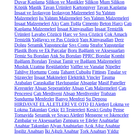
Duvar Kaplama
Silikon ve Mastikler
Silikon
Mum Silikon
Köpük
Mastik
Tavan Ürünleri
Kartonpiyer
Tavan Kaplama
İnşaat ve İzolasyon
İzolasyon Malzemeleri
Su Yalıtım
Malzemeleri
Isı Yalıtım Malzemeleri
Ses Yalıtım Malzemeleri
İnşaat Malzemeleri
Alçı
Cam Tuğla
Çimento
Beton Harcı
Çatı
Kaplama Malzemeleri
İnşaat Kimyasalları
İnşaat Temizlik
Ürünleri
Lavabo Çözücü
Harç ve Sıva Çözücü
Çok Amaçlı
Temizlik
Yağlayıcı ve Pas Çözücü
Yapı Kimyasalları
Derz
Dolgu
Seramik Yapıştırıcılar
Sıvı Conta
Strafor Yapıştırılar
Plastik Boru ve Ek Parçalar
Boru Bağlantı ve Aksesuarları
Temiz Su Boruları
Atık Su Boruları
PPRC Borular
Kombi
Bağlantı Boruları
Tesisat Tamir ve Bağlantı Malzemeleri
Musluk Uzatma
Regülatörler
Valfler ve Vanalar
Nipeller
Tahliye Hortumu
Conta
Taharet Çubuğu
Fittings
Tıpalar ve
Süzgeçler
İnşaat Makineleri
Elektrikli Vinçler
Taşıma
Arabaları
Caraskallar
Havlupanlar
Ahşaplar
Masif Paneller
Keresteler
Ahşap Seperatörler
Ahşap Çatı Malzemeleri
Çatı
Penceresi
Çatı Merdiveni
Ahşap Merdivenler
Trabzan
Sundurma
Menfezler
Banyo Menfezi
Su Deposu
HIRDAVAT EL ALETLERİ VE OTO
El Aletleri
Lokma ve
Lokma Takımları
Çekiç
El Testereleri
Kesici Grubu
Pense
Tornavida
Seramik ve Sıvacı Aletleri
Mengene ve İşkenceler
Zımbalar ve Aksesuarları
Zımpara ve Eğeler
Anahtarlar
Anahtar Takımları
Alyan Anahtarları
Açık Ağız Anahtar
İngiliz Anahtarı
İki Ağızlı Anahtar
Tork Anahtarı
Yıldız