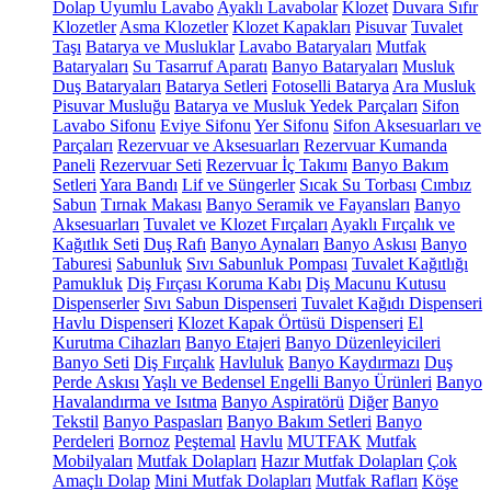
Dolap Uyumlu Lavabo
Ayaklı Lavabolar
Klozet
Duvara Sıfır
Klozetler
Asma Klozetler
Klozet Kapakları
Pisuvar
Tuvalet
Taşı
Batarya ve Musluklar
Lavabo Bataryaları
Mutfak
Bataryaları
Su Tasarruf Aparatı
Banyo Bataryaları
Musluk
Duş Bataryaları
Batarya Setleri
Fotoselli Batarya
Ara Musluk
Pisuvar Musluğu
Batarya ve Musluk Yedek Parçaları
Sifon
Lavabo Sifonu
Eviye Sifonu
Yer Sifonu
Sifon Aksesuarları ve
Parçaları
Rezervuar ve Aksesuarları
Rezervuar Kumanda
Paneli
Rezervuar Seti
Rezervuar İç Takımı
Banyo Bakım
Setleri
Yara Bandı
Lif ve Süngerler
Sıcak Su Torbası
Cımbız
Sabun
Tırnak Makası
Banyo Seramik ve Fayansları
Banyo
Aksesuarları
Tuvalet ve Klozet Fırçaları
Ayaklı Fırçalık ve
Kağıtlık Seti
Duş Rafı
Banyo Aynaları
Banyo Askısı
Banyo
Taburesi
Sabunluk
Sıvı Sabunluk Pompası
Tuvalet Kağıtlığı
Pamukluk
Diş Fırçası Koruma Kabı
Diş Macunu Kutusu
Dispenserler
Sıvı Sabun Dispenseri
Tuvalet Kağıdı Dispenseri
Havlu Dispenseri
Klozet Kapak Örtüsü Dispenseri
El
Kurutma Cihazları
Banyo Etajeri
Banyo Düzenleyicileri
Banyo Seti
Diş Fırçalık
Havluluk
Banyo Kaydırmazı
Duş
Perde Askısı
Yaşlı ve Bedensel Engelli Banyo Ürünleri
Banyo
Havalandırma ve Isıtma
Banyo Aspiratörü
Diğer
Banyo
Tekstil
Banyo Paspasları
Banyo Bakım Setleri
Banyo
Perdeleri
Bornoz
Peştemal
Havlu
MUTFAK
Mutfak
Mobilyaları
Mutfak Dolapları
Hazır Mutfak Dolapları
Çok
Amaçlı Dolap
Mini Mutfak Dolapları
Mutfak Rafları
Köşe