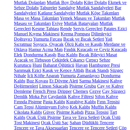
Mutfak Dolapları
Mutfak Boy Dolabı
Kiler Dolabı
Ekmek ve
Sebze Dolabı
Tabureler
Sandalye
Mutfak Sandalyeleri
Bar
Sandalyeleri
Katlanır Sandalyeler
Mutfak Köşe Takımları
Masa ve Masa Takımları
Yemek Masası ve Takımları
Mutfak
Masası ve Takımları
Eviye
Mutfak Bataryaları
Mutfak
Gereçleri
Kesme Tahtası
Rende
Servis Gereçleri
Patates Ezici
Manuel Kıyma Makinesi
Krema Pompası
Dilimleyici
Doğrayıcı
Yumurta Fırçası
Bıçak ve Bıçak Setleri
Yağ
Sıçratmaz
Soyucu, Oyacak
Ölçü Kabı ve Kaşığı
Merdane ve
Oklava
Hamur Açma Matı
Fındık Kıracağı ve Ceviz Kıracağı
Elek
Dondurma Kaşığı
Buz Kalıbı
Bıçak Bileyici Masat
Açacak ve Tirbuşon
Çekirdek Çıkarıcı
Çırpıcı
Sebze
Kurutucu
Huni
Baharat Öğütücü
Havan
Hamburger Presi
Sarımsak Ezici
Kaşık ve Kepçe Altlığı
Bıçak Standı
Süzgeç
Nihale
İçli Köfte Aparatı
Yumurta Zamanlayıcı
Dondurma
Kalıbı
Buz Kovası
Et Dövme Aleti
Sarma Makinesi
Kahve
Değirmenleri
Limon Sıkacağı
Pişirme Grubu
Çay ve Kahve
Demleme
French Press
Dripper
Chemex
Cezve
Çay Süzgeci
Demlik
Moka Pot
Çaydanlık
Kahve Filtresi
Sifon Kahve
Fırında Pişirme
Pasta Kalıbı
Kurabiye Kalıbı
Fırın Tepsisi
Cam Tepsi
Alüminyum Folyo
Kek Kalıbı
Muffin Kalıbı
Çikolata Kalıbı
Güveç
Pişirme Kağıdı
Pizza Tepsisi
Tart
Kalıbı
Ocak Üstü Pişirme
Tava ve Tava Setleri
Ocak Üstü
Tost Makinesi
Ocak Üstü Sac
Sahan
Düdüklü Tencere
Tencere ve Tava Aksesuarları
Tencere ve Tencere Setleri
Çöp