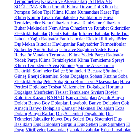
Termometresi
Karavan ve Aksesuarları
ISITMA VE
SOĞUTMA
Klima
Portatif Klima
Duvar Tipi Klima
Isı
Pompası
Salon Tipi Klima
Klima Kumandası
Kaset Tipi
Klima
Kombi
Tavan Vantilatörleri
Vantilatörler
Hava
Temizleyiciler
Nem Cihazları
Hava Temizleme Cihazları
Buhar Makineleri
Nem Alma Cihazları ve Rutubet Gidericiler
Elektrikli Isıtıcılar
Quartz Isıtıcılar
Infrared Isıtıcılar
Kule Tipi
Isıtıcılar
Yağlı Radyatör
Fanlı Isıtıcılar
Elektrikli Radyatörler
Dış Mekan Isıtıcılar
Havlupanlar
Radyatörler
Termosifonlar
Şofbenler
Ani Su Isıtıcı
Isıtma ve Soğutma Yedek Parça
Radyatör Vanaları
Termostat
Klima Yedek Parça
Radyatör
Yedek Parça
Klima Temizleyicisi
Klima Temizleme Spreyi
Klima Temizleme Sıvısı
Şömine
Şömine Aksesuarları
Elektrikli Şömineler
Bahçe Şömineleri
Bacasız Şömineler
Güneş Enerji Sistemleri
Soba
Doğalgaz Sobası
Kuzine Soba
Elektrikli Soba
Pelet Soba
Soba Borusu ve Aksesuarları
Hava
Perdesi
Doğalgaz Tesisat Malzemeleri
Doğalgaz Hortumu
Doğalgaz Menfezleri
Tesisat Temizleme Sıvıları
Boyler
Kalorifer Kazanı
BANYO
Banyo Dolapları
Aynalı Banyo
Dolabı
Banyo Boy Dolapları
Lavabolu Banyo Dolapları
Çok
Amaçlı Banyo Dolapları
Çamaşır Makinesi Dolapları
Ecza
Dolabı
Banyo Rafları
Duş Sistemleri
Duşakabin
Duş
Tekneleri
Jakuziler
Küvet
Duş Setleri
Duş Sistemleri
Duş
Başlıkları
Duş Kolonları
Sürgülü Duş Setleri
Duş Spiralleri
El
Duşu
Vitrifiyeler
Lavabolar
Çanak Lavabolar
Köşe Lavabolar