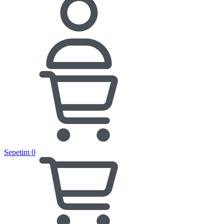
Sepetim
0