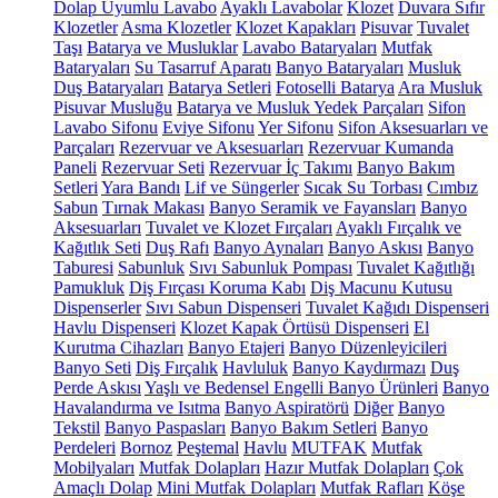
Dolap Uyumlu Lavabo
Ayaklı Lavabolar
Klozet
Duvara Sıfır
Klozetler
Asma Klozetler
Klozet Kapakları
Pisuvar
Tuvalet
Taşı
Batarya ve Musluklar
Lavabo Bataryaları
Mutfak
Bataryaları
Su Tasarruf Aparatı
Banyo Bataryaları
Musluk
Duş Bataryaları
Batarya Setleri
Fotoselli Batarya
Ara Musluk
Pisuvar Musluğu
Batarya ve Musluk Yedek Parçaları
Sifon
Lavabo Sifonu
Eviye Sifonu
Yer Sifonu
Sifon Aksesuarları ve
Parçaları
Rezervuar ve Aksesuarları
Rezervuar Kumanda
Paneli
Rezervuar Seti
Rezervuar İç Takımı
Banyo Bakım
Setleri
Yara Bandı
Lif ve Süngerler
Sıcak Su Torbası
Cımbız
Sabun
Tırnak Makası
Banyo Seramik ve Fayansları
Banyo
Aksesuarları
Tuvalet ve Klozet Fırçaları
Ayaklı Fırçalık ve
Kağıtlık Seti
Duş Rafı
Banyo Aynaları
Banyo Askısı
Banyo
Taburesi
Sabunluk
Sıvı Sabunluk Pompası
Tuvalet Kağıtlığı
Pamukluk
Diş Fırçası Koruma Kabı
Diş Macunu Kutusu
Dispenserler
Sıvı Sabun Dispenseri
Tuvalet Kağıdı Dispenseri
Havlu Dispenseri
Klozet Kapak Örtüsü Dispenseri
El
Kurutma Cihazları
Banyo Etajeri
Banyo Düzenleyicileri
Banyo Seti
Diş Fırçalık
Havluluk
Banyo Kaydırmazı
Duş
Perde Askısı
Yaşlı ve Bedensel Engelli Banyo Ürünleri
Banyo
Havalandırma ve Isıtma
Banyo Aspiratörü
Diğer
Banyo
Tekstil
Banyo Paspasları
Banyo Bakım Setleri
Banyo
Perdeleri
Bornoz
Peştemal
Havlu
MUTFAK
Mutfak
Mobilyaları
Mutfak Dolapları
Hazır Mutfak Dolapları
Çok
Amaçlı Dolap
Mini Mutfak Dolapları
Mutfak Rafları
Köşe