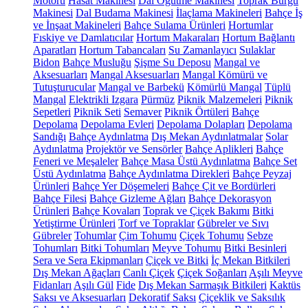
Motoru
Hasat Makinesi
Dal Öğütme Makinesi
Toprak Burgu
Makinesi
Dal Budama Makinesi
İlaçlama Makineleri
Bahçe İş
ve İnşaat Makineleri
Bahçe Sulama Ürünleri
Hortumlar
Fıskiye ve Damlatıcılar
Hortum Makaraları
Hortum Bağlantı
Aparatları
Hortum Tabancaları
Su Zamanlayıcı
Sulaklar
Bidon
Bahçe Musluğu
Şişme Su Deposu
Mangal ve
Aksesuarları
Mangal Aksesuarları
Mangal Kömürü ve
Tutuşturucular
Mangal ve Barbekü
Kömürlü Mangal
Tüplü
Mangal
Elektrikli Izgara
Pürmüz
Piknik Malzemeleri
Piknik
Sepetleri
Piknik Seti
Semaver
Piknik Örtüleri
Bahçe
Depolama
Depolama Evleri
Depolama Dolapları
Depolama
Sandığı
Bahçe Aydınlatma
Dış Mekan Aydınlatmalar
Solar
Aydınlatma
Projektör ve Sensörler
Bahçe Aplikleri
Bahçe
Feneri ve Meşaleler
Bahçe Masa Üstü Aydınlatma
Bahçe Set
Üstü Aydınlatma
Bahçe Aydınlatma Direkleri
Bahçe Peyzaj
Ürünleri
Bahçe Yer Döşemeleri
Bahçe Çit ve Bordürleri
Bahçe Filesi
Bahçe Gizleme Ağları
Bahçe Dekorasyon
Ürünleri
Bahçe Kovaları
Toprak ve Çiçek Bakımı
Bitki
Yetiştirme Ürünleri
Torf ve Topraklar
Gübreler ve Sıvı
Gübreler
Tohumlar
Çim Tohumu
Çiçek Tohumu
Sebze
Tohumları
Bitki Tohumları
Meyve Tohumu
Bitki Besinleri
Sera ve Sera Ekipmanları
Çiçek ve Bitki
İç Mekan Bitkileri
Dış Mekan Ağaçları
Canlı Çiçek
Çiçek Soğanları
Aşılı Meyve
Fidanları
Aşılı Gül
Fide
Dış Mekan Sarmaşık Bitkileri
Kaktüs
Saksı ve Aksesuarları
Dekoratif Saksı
Çiçeklik ve Saksılık