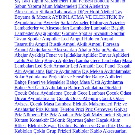
Şiş
Takı Yapım Malzemeleri
Takı Pensesi
Boncuk
Mum &
Sabun Yapımı
Mum Malzemeleri
Hobi Aletleri ve
Aksesuarları
Silikon Tabancaları
Diğer Hobi Aletleri
Taş
Boyama & Mozaik
AYDINLATMA VE ELEKTRİK
Ev
Aydınlatmaları
Avizeler
Sarkıt Avizeler
Plafonyer Avizeler
Lambaderler ve Aksesuarları
Lambader
Lambader Başlığı
Lambader Ayağı
Spotlar
Gömme Spotlar
Sıvaüstü Spotlar
Tavan Spotlar
Ampuller
Led Ampul
Halojen Ampul
Tasarruflu Ampul
Rustik Ampul
Akıllı Ampul
Floresan
Ampul
Abajurlar ve Aksesuarları
Abajur
Abajur Şapkaları
Abajur Ayaklığı
Fener ve Işıldaklar
Aplikler
Duvar Aplikleri
Tablo Aplikleri
Banyo Aplikleri
Lamba
Gece Lambaları
Masa
Lambaları
Led Şerit
Armatür
Led Armatür
Led Panel
Tezgah
Altı Aydınlatma
Bahçe Aydınlatma
Dış Mekan Aydınlatmalar
Solar Aydınlatma
Projektör ve Sensörler
Bahçe Aplikleri
Bahçe Feneri ve Meşaleler
Bahçe Masa Üstü Aydınlatma
Bahçe Set Üstü Aydınlatma
Bahçe Aydınlatma Direkleri
Çocuk Odası Aydınlatma
Çocuk Gece Lambası
Çocuk Odası
Duvar Aydınlatmaları
Çocuk Odası Abajuru
Çocuk Odası
Avizesi
Çocuk Masa Lambası
Elektrik Malzemeleri
Priz ve
Anahtarlar
Priz Kutusu
Telefon Prizi
Priz Çerçevesi
Golyat
Priz
Nümeris Priz
Priz
Anahtar Priz
Şalt Malzemeleri
Sigorta
Kutusu
Kontaktör
Elektrik Sigortası
Şalter
Kaçak Akım
Rölesi
Elektrik Sayacı
Uzatma Kablosu ve Grup Priz
Uzatma
Kabloları
Çoklu Grup Prizleri
Kablolar
Kablo Aksesuarları