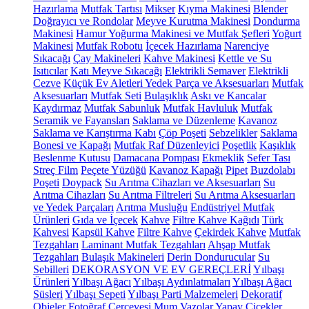
Hazırlama
Mutfak Tartısı
Mikser
Kıyma Makinesi
Blender
Doğrayıcı ve Rondolar
Meyve Kurutma Makinesi
Dondurma
Makinesi
Hamur Yoğurma Makinesi ve Mutfak Şefleri
Yoğurt
Makinesi
Mutfak Robotu
İçecek Hazırlama
Narenciye
Sıkacağı
Çay Makineleri
Kahve Makinesi
Kettle ve Su
Isıtıcılar
Katı Meyve Sıkacağı
Elektrikli Semaver
Elektrikli
Cezve
Küçük Ev Aletleri Yedek Parça ve Aksesuarları
Mutfak
Aksesuarları
Mutfak Seti
Bulaşıklık
Askı ve Kancalar
Kaydırmaz
Mutfak Sabunluk
Mutfak Havluluk
Mutfak
Seramik ve Fayansları
Saklama ve Düzenleme
Kavanoz
Saklama ve Karıştırma Kabı
Çöp Poşeti
Sebzelikler
Saklama
Bonesi ve Kapağı
Mutfak Raf Düzenleyici
Poşetlik
Kaşıklık
Beslenme Kutusu
Damacana Pompası
Ekmeklik
Sefer Tası
Streç Film
Peçete Yüzüğü
Kavanoz Kapağı
Pipet
Buzdolabı
Poşeti
Doypack
Su Arıtma Cihazları ve Aksesuarları
Su
Arıtma Cihazları
Su Arıtma Filtreleri
Su Arıtma Aksesuarları
ve Yedek Parçaları
Arıtma Musluğu
Endüstriyel Mutfak
Ürünleri
Gıda ve İçecek
Kahve
Filtre Kahve Kağıdı
Türk
Kahvesi
Kapsül Kahve
Filtre Kahve
Çekirdek Kahve
Mutfak
Tezgahları
Laminant Mutfak Tezgahları
Ahşap Mutfak
Tezgahları
Bulaşık Makineleri
Derin Dondurucular
Su
Sebilleri
DEKORASYON VE EV GEREÇLERİ
Yılbaşı
Ürünleri
Yılbaşı Ağacı
Yılbaşı Aydınlatmaları
Yılbaşı Ağacı
Süsleri
Yılbaşı Sepeti
Yılbaşı Parti Malzemeleri
Dekoratif
Objeler
Fotoğraf Çerçevesi
Mum
Vazolar
Yapay Çiçekler