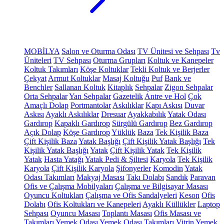
MOBİLYA
Salon ve Oturma Odası
TV Ünitesi ve Sehpası
Tv
Üniteleri
TV Sehpası
Oturma Grupları
Koltuk ve Kanepeler
Koltuk Takımları
Köşe Koltuklar
Tekli Koltuk ve Berjerler
Çekyat
Armut Koltuklar
Masaj Koltuğu
Puf
Bank ve
Benchler
Sallanan Koltuk
Kitaplık
Sehpalar
Zigon Sehpalar
Orta Sehpalar
Yan Sehpalar
Gazetelik
Antre ve Hol
Çok
Amaçlı Dolap
Portmantolar
Askılıklar
Kapı Askısı
Duvar
Askısı
Ayaklı Askılıklar
Dresuar
Ayakkabılık
Yatak Odası
Gardırop
Kapaklı Gardırop
Sürgülü Gardırop
Bez Gardırop
Açık Dolap
Köşe Gardırop
Yüklük
Baza
Tek Kişilik Baza
Çift Kişilik Baza
Yatak Başlığı
Çift Kişilik Yatak Başlığı
Tek
Kişilik Yatak Başlığı
Yatak
Çift Kişilik Yatak
Tek Kişilik
Yatak
Hasta Yatağı
Yatak Pedi & Şiltesi
Karyola
Tek Kişilik
Karyola
Çift Kişilik Karyola
Şifonyerler
Komodin
Yatak
Odası Takımları
Makyaj Masası
Takı Dolabı
Sandık
Paravan
Ofis ve Çalışma Mobilyaları
Çalışma ve Bilgisayar Masası
Oyuncu Koltukları
Çalışma ve Ofis Sandalyeleri
Keson
Ofis
Dolabı
Ofis Koltukları ve Kanepeleri
Ayaklı Küllükler
Laptop
Sehpası
Oyuncu Masası
Toplantı Masası
Ofis Masası ve
Takımları
Yemek Odası
Yemek Odası Takımları
Vitrin
Yemek