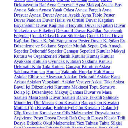
Dekorasyonu
Raf
Ayna
Çerçeveli Ayna
Makyaj Aynası
Boy
Aynası
Salon Aynası
Yatak Odası Aynası
Parçalı Ayna
Dresuar Aynası
Duvar Aynası
Ayaklı Ayna
Tablo
Poster
Duvar Panoları
Duvar Halısı ve Örtüsü
Duvar Kağıtları
Boyanabilir Duvar Kağıtları
3 Boyutlu Duvar Kağıtları
Duvar
Stickerları ve Etiketleri
Dekoratif Duvar Kağıtları
Yapışkanlı
Folyolar
Çocuk Odası Duvar Stickerları
Çocuk Odası Duvar
Kağıtları
Duvar Kağıdı Yapıştırıcısı
Poster Duvar Kağıtları
Ev
Düzenleme ve Saklama
Sepetler
Mutfak Sepeti
Çok Amaçlı
Sepetler
Dekoratif Sepetler
Çamaşır Sepetleri
Kutular
Makyaj
Kutusu ve Organizerleri
Plastik Kutular
Kumaş Kutular
Ayakkabı Kutuları
Oyuncak Kutuları
Saklama Kutusu
Dekoratif Kutu
Takı Kutusu
Çamaşır Kurutma Askısı
Saklama Hurçları
Hurçlar
Vakumlu Hurçlar
Halı Hurcu
Askılar
Elbise ve Aksesuar Askıları
Dekoratif Askılar
Kapı
Arkası Askıları
Yapışkanlı Askılar
Vestiyer Askısı
Takı Askısı
Bavul İçi Düzenleyici
Kurutma Makinesi Topu
Şemsiye
Dolap İçi Düzenleyici
Makyaj Çantası
Duvar ve Masa
Saatleri
Masa Saati
Duvar Saatleri
Bahçe Tekstili
Salıncak
Minderleri
Ütü Masası
Çöp Kovaları
Banyo Çöp Kovaları
Mutfak Çöp Kovaları
Endüstriyel Çöp Kovaları
Dolap İçi
Çöp Kovaları
Kırtasiye ve Ofis Malzemeleri
Dosyalama ve
Arşivleme
Poşet Dosya
Evrak Rafı
Çıtçıtlı Dosya
Klasör
Telli
Dosya
Etiketlik
Okul Malzemeleri
Yazı Tahtası
Tahta Silgisi