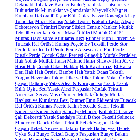
Dekoratif Tabak ve Kaseler
Biblo
Şaraplıklar
Tütsülük ve
Buhurdanlık
Mumluklar ve Şamdanlar
Meyvelik
Magnet
Kumbara
Dekoratif Taşlar
Kül Tablası
Nazar Boncuğu
Kitap
Tutucular
Müzik Kutusu
Yatak Tepsisi
Kokulu Taşlar
Ahşap
Dekorasyon Ürünleri
Duvar Süsleri
Cansız Manken
Mutfak
Tekstili
Amerikan Servis
Masa Örtüleri
Mutfak Önlüğü
Mutfak Havlusu ve Kurulama Bezi
Runner
Fırın Eldiveni ve
Tutacak
Raf Örtüsü
Kumaş Peçete
Ev Tekstili
Perde
Stor
Perde
Jaluziler
Tül Perde
Perde Aksesuarları
Fon Perde
Rustik Perde
Çocuk Odası Perdesi
Güneşlik
Mutfak Perdeleri
Halı
Yolluk
Mutfak Halısı
Makine Halısı
Shaggy Halı
Jüt ve
Hasır Halı
Çocuk Odası Halıları
Halı Kaydırmazı
El Halısı
Deri Halı
Halı Örtüsü
Bambu Halı
Yatak Odası Tekstili
Yorgan
Nevresim Takımı
Pike ve Pike Takımı
Yatak Örtüsü
Çarşaf
Battaniye
Yatak Alezi & Koruyucusu
Yastık
Yastık
Kılıfı
Uyku Seti
Yastık Alezi
Paspaslar
Mutfak Tekstili
Amerikan Servis
Masa Örtüleri
Mutfak Önlüğü
Mutfak
Havlusu ve Kurulama Bezi
Runner
Fırın Eldiveni ve Tutacak
Raf Örtüsü
Kumaş Peçete
Kilim
Seccade
Salon Tekstili
Kırlent ve Kırlent Kılıfı
Sandalye Minderi
Koltuk Örtüsü ve
Şalı
Dekoratif Yastık
Sandalye Kılıfı
Bahçe Tekstili
Salıncak
Minderleri
Bebek Odası Tekstili
Bebek Yorganı
Bebek
Çarşafı
Bebek Nevresim Takımı
Bebek Battaniyesi
Bebek
Uyku Seti
Banyo Tekstil
Banyo Paspasları
Banyo Bakım
Setleri
Banyo Perdeleri
Bornoz
Peştemal
Havlu
Duvar