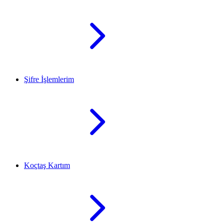
Şifre İşlemlerim
Koçtaş Kartım