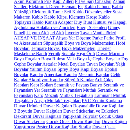
Akım Korumalı Priz
Kapı Zilleri
Pil ve Şarj Cihazları
Zaman
Saatleri
Elektronik Devre Elemanı
Fiş
Kablo Pabucu
Kablo
Yüksüğü
Elektronik Tamir Seti
Kablo Düzenleyiciler
Susta
Makaron Kablo
Kablo Klipsi
Klemens
Kroşe
Kablo
Toplayıcı
Kablo Kanalı
Adaptör
Duy
Buat Kutusu ve Kapağı
Aydınlatma Halatları ve Zincirleri
Enerji Sistemleri
Güneş
Paneli
Lityum Akü
Jel Akü
İnverter
Tavan Vantilatörleri
AHŞAP VE İNŞAAT
Ahşap Yer Döşeme
Parke
Parke Profil
ve Aksesuarları
Süpürgelik
Boya ve Boya Malzemeleri
Hobi
Boyaları
Tempare Boyası
Boya Malzemeleri
Tinerler
Maskeleme Bandı
Vernik
Spatula
Hışır Örtü
Duvar Macunu
Boya Fırçaları
Boya Rulosu
Mala
Boya
İç Cephe Boyalar
Dış
Cephe Boyalar
Astarlar
Metal Boyaları
Tavan Boyaları
Yağlı
Boyalar
Yalıtım Boyası
Sprey Boya
Kapı Boyası
Epoksi
Boyalar
Kapılar
Amerikan Kapılar
Melamin Kapılar
Çelik
Kapılar
Akordiyon Kapılar
Sürgülü Kapılar
Acil Çıkış
Kapıları
Kapı Kolları
Seramik ve Fayans
Banyo Seramik ve
Fayansları
Yer Seramik ve Fayansları
Mutfak Seramik ve
Fayansları
Karo
Mozaik
Mutfak Tezgahları
Laminant Mutfak
Tezgahları
Ahşap Mutfak Tezgahları
PVC Zemin Kaplama
Duvar Ürünleri
Duvar Kağıtları
Boyanabilir Duvar Kağıtları
3 Boyutlu Duvar Kağıtları
Duvar Stickerları ve Etiketleri
Dekoratif Duvar Kağıtları
Yapışkanlı Folyolar
Çocuk Odası
Duvar Stickerları
Çocuk Odası Duvar Kağıtları
Duvar Kağıdı
Yapıştırıcısı
Poster Duvar Kağıtları
Strafor
Duvar Çıtası