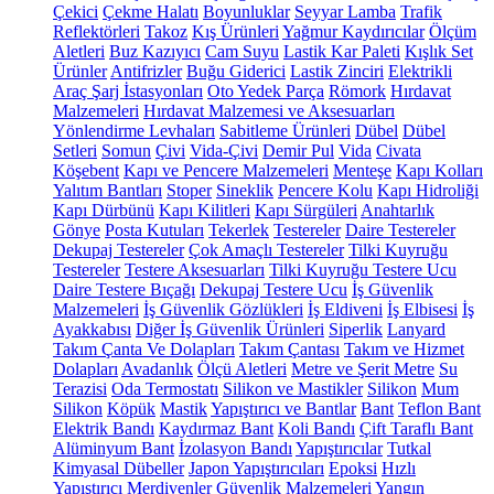
Çekici
Çekme Halatı
Boyunluklar
Seyyar Lamba
Trafik
Reflektörleri
Takoz
Kış Ürünleri
Yağmur Kaydırıcılar
Ölçüm
Aletleri
Buz Kazıyıcı
Cam Suyu
Lastik Kar Paleti
Kışlık Set
Ürünler
Antifrizler
Buğu Giderici
Lastik Zinciri
Elektrikli
Araç Şarj İstasyonları
Oto Yedek Parça
Römork
Hırdavat
Malzemeleri
Hırdavat Malzemesi ve Aksesuarları
Yönlendirme Levhaları
Sabitleme Ürünleri
Dübel
Dübel
Setleri
Somun
Çivi
Vida-Çivi
Demir Pul
Vida
Civata
Köşebent
Kapı ve Pencere Malzemeleri
Menteşe
Kapı Kolları
Yalıtım Bantları
Stoper
Sineklik
Pencere Kolu
Kapı Hidroliği
Kapı Dürbünü
Kapı Kilitleri
Kapı Sürgüleri
Anahtarlık
Gönye
Posta Kutuları
Tekerlek
Testereler
Daire Testereler
Dekupaj Testereler
Çok Amaçlı Testereler
Tilki Kuyruğu
Testereler
Testere Aksesuarları
Tilki Kuyruğu Testere Ucu
Daire Testere Bıçağı
Dekupaj Testere Ucu
İş Güvenlik
Malzemeleri
İş Güvenlik Gözlükleri
İş Eldiveni
İş Elbisesi
İş
Ayakkabısı
Diğer İş Güvenlik Ürünleri
Siperlik
Lanyard
Takım Çanta Ve Dolapları
Takım Çantası
Takım ve Hizmet
Dolapları
Avadanlık
Ölçü Aletleri
Metre ve Şerit Metre
Su
Terazisi
Oda Termostatı
Silikon ve Mastikler
Silikon
Mum
Silikon
Köpük
Mastik
Yapıştırıcı ve Bantlar
Bant
Teflon Bant
Elektrik Bandı
Kaydırmaz Bant
Koli Bandı
Çift Taraflı Bant
Alüminyum Bant
İzolasyon Bandı
Yapıştırıcılar
Tutkal
Kimyasal Dübeller
Japon Yapıştırıcıları
Epoksi
Hızlı
Yapıştırıcı
Merdivenler
Güvenlik Malzemeleri
Yangın