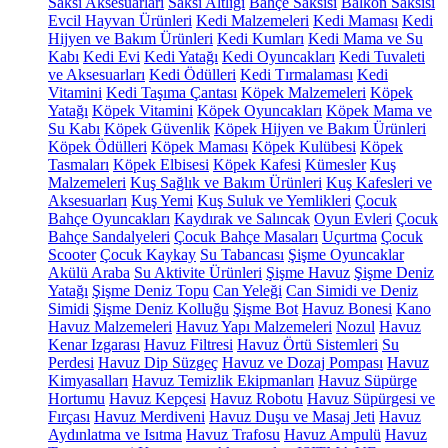
Saksı Aksesuarları
Saksı Altlığı
Bahçe Saksısı
Balkon Saksısı
Evcil Hayvan Ürünleri
Kedi Malzemeleri
Kedi Maması
Kedi
Hijyen ve Bakım Ürünleri
Kedi Kumları
Kedi Mama ve Su
Kabı
Kedi Evi
Kedi Yatağı
Kedi Oyuncakları
Kedi Tuvaleti
ve Aksesuarları
Kedi Ödülleri
Kedi Tırmalaması
Kedi
Vitamini
Kedi Taşıma Çantası
Köpek Malzemeleri
Köpek
Yatağı
Köpek Vitamini
Köpek Oyuncakları
Köpek Mama ve
Su Kabı
Köpek Güvenlik
Köpek Hijyen ve Bakım Ürünleri
Köpek Ödülleri
Köpek Maması
Köpek Kulübesi
Köpek
Tasmaları
Köpek Elbisesi
Köpek Kafesi
Kümesler
Kuş
Malzemeleri
Kuş Sağlık ve Bakım Ürünleri
Kuş Kafesleri ve
Aksesuarları
Kuş Yemi
Kuş Suluk ve Yemlikleri
Çocuk
Bahçe Oyuncakları
Kaydırak ve Salıncak
Oyun Evleri
Çocuk
Bahçe Sandalyeleri
Çocuk Bahçe Masaları
Uçurtma
Çocuk
Scooter
Çocuk Kaykay
Su Tabancası
Şişme Oyuncaklar
Akülü Araba
Su Aktivite Ürünleri
Şişme Havuz
Şişme Deniz
Yatağı
Şişme Deniz Topu
Can Yeleği
Can Simidi ve Deniz
Simidi
Şişme Deniz Kolluğu
Şişme Bot
Havuz Bonesi
Kano
Havuz Malzemeleri
Havuz Yapı Malzemeleri
Nozul
Havuz
Kenar Izgarası
Havuz Filtresi
Havuz Örtü Sistemleri
Su
Perdesi
Havuz Dip Süzgeç
Havuz ve Dozaj Pompası
Havuz
Kimyasalları
Havuz Temizlik Ekipmanları
Havuz Süpürge
Hortumu
Havuz Kepçesi
Havuz Robotu
Havuz Süpürgesi ve
Fırçası
Havuz Merdiveni
Havuz Duşu ve Masaj Jeti
Havuz
Aydınlatma ve Isıtma
Havuz Trafosu
Havuz Ampulü
Havuz