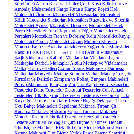
Söndürücü
Alarm
Kasa ve Kilitler
Çelik Kasa
Kilit
Kutu ve
Ambalaj Malzemeleri
Kargo Kutusu
Kargo Poşeti
Koli
Motosiklet Ürünleri
Motorsiklet Aksesuarları
Motosiklet
Kilidi
Motosiklet Stickerları
Motosiklet Rüzgarlık ve Siperlik
Motosiklet Aynası
Motosiklet Brandası
Motorsiklet Yedek
Parça
Motosiklet Fren Ekipmanları
Diğer Motosiklet Yedek
Parçaları
Motosiklet Fren ve Debriyaj Kolu
Motosiklet Kayışı
Motosiklet Zinciri
Motosiklet Giyim
Motorcu Eldiveni
Motorcu Botu ve Ayakkabısı
Motorcu Yağmurluk
Motosiklet
Kaskı
ELEKTRİKLİ EL ALETLERİ
Akülü Vidalamalar
Şarjlı Vidalamalar
Kablolu Vidalamalar
Vidalama Uçları
Matkaplar
Darbeli Matkaplar
Akülü Matkap ve Vidalamalar
Matkap Ucu ve Setleri
Somun Sıkma Makineleri
Darbesiz
Matkaplar
Manyetik Matkap
Sütunlu Matkap
Matkap Tezgahı
Kırıcılar ve Deliciler
Zımpara ve Polisaj
Zımpara Makineleri
Polisaj Makineleri
Planyalar
Zımpara Kağıdı ve Aksesuarları
Testereler
Daire Testereler
Dekupaj Testereler
Çok Amaçlı
Testereler
Tilki Kuyruğu Testereler
Testere Aksesuarları
Tilki
Kuyruğu Testere Ucu
Daire Testere Bıçağı
Dekupaj Testere
Ucu
Bahçe Makineleri
Çapalama Makinesi
Tırpan
Çit
Budama Makinesi
Hidrofor
Yaprak Toplama Makinesi
Motorlu Testere
Elektrikli Testereler
Benzinli Testereler
Testere Zincirleri ve Yağları
Çim Biçme Makinesi
Benzinli
Çim Biçme Makinesi
Elektrikli Çim Biçme Makinesi
Kenar
Kesme Makinesi
Çim Biçme Yedek Parça
Pompa
Santrifüj