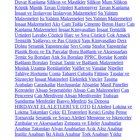
Duvar Kaplama
Silikon ve Mastikler
Silikon
Mum Silikon
Köpük
Mastik
Tavan Ürünleri
Kartonpiyer
Tavan Kaplama
İnşaat ve İzolasyon
İzolasyon Malzemeleri
Su Yalıtım
Malzemeleri
Isı Yalıtım Malzemeleri
Ses Yalıtım Malzemeleri
İnşaat Malzemeleri
Alçı
Cam Tuğla
Çimento
Beton Harcı
Çatı
Kaplama Malzemeleri
İnşaat Kimyasalları
İnşaat Temizlik
Ürünleri
Lavabo Çözücü
Harç ve Sıva Çözücü
Çok Amaçlı
Temizlik
Yağlayıcı ve Pas Çözücü
Yapı Kimyasalları
Derz
Dolgu
Seramik Yapıştırıcılar
Sıvı Conta
Strafor Yapıştırılar
Plastik Boru ve Ek Parçalar
Boru Bağlantı ve Aksesuarları
Temiz Su Boruları
Atık Su Boruları
PPRC Borular
Kombi
Bağlantı Boruları
Tesisat Tamir ve Bağlantı Malzemeleri
Musluk Uzatma
Regülatörler
Valfler ve Vanalar
Nipeller
Tahliye Hortumu
Conta
Taharet Çubuğu
Fittings
Tıpalar ve
Süzgeçler
İnşaat Makineleri
Elektrikli Vinçler
Taşıma
Arabaları
Caraskallar
Havlupanlar
Ahşaplar
Masif Paneller
Keresteler
Ahşap Seperatörler
Ahşap Çatı Malzemeleri
Çatı
Penceresi
Çatı Merdiveni
Ahşap Merdivenler
Trabzan
Sundurma
Menfezler
Banyo Menfezi
Su Deposu
HIRDAVAT EL ALETLERİ VE OTO
El Aletleri
Lokma ve
Lokma Takımları
Çekiç
El Testereleri
Kesici Grubu
Pense
Tornavida
Seramik ve Sıvacı Aletleri
Mengene ve İşkenceler
Zımbalar ve Aksesuarları
Zımpara ve Eğeler
Anahtarlar
Anahtar Takımları
Alyan Anahtarları
Açık Ağız Anahtar
İngiliz Anahtarı
İki Ağızlı Anahtar
Tork Anahtarı
Yıldız