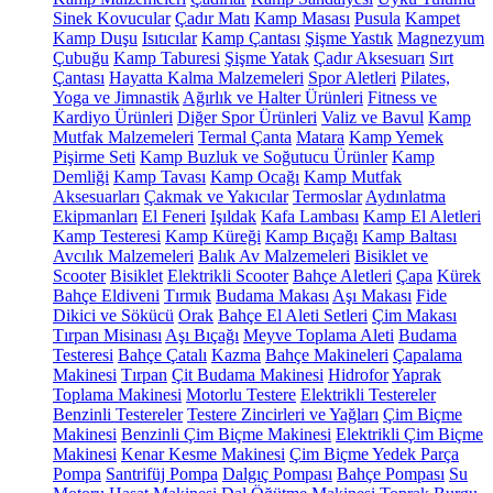
Sinek Kovucular
Çadır Matı
Kamp Masası
Pusula
Kampet
Kamp Duşu
Isıtıcılar
Kamp Çantası
Şişme Yastık
Magnezyum
Çubuğu
Kamp Taburesi
Şişme Yatak
Çadır Aksesuarı
Sırt
Çantası
Hayatta Kalma Malzemeleri
Spor Aletleri
Pilates,
Yoga ve Jimnastik
Ağırlık ve Halter Ürünleri
Fitness ve
Kardiyo Ürünleri
Diğer Spor Ürünleri
Valiz ve Bavul
Kamp
Mutfak Malzemeleri
Termal Çanta
Matara
Kamp Yemek
Pişirme Seti
Kamp Buzluk ve Soğutucu Ürünler
Kamp
Demliği
Kamp Tavası
Kamp Ocağı
Kamp Mutfak
Aksesuarları
Çakmak ve Yakıcılar
Termoslar
Aydınlatma
Ekipmanları
El Feneri
Işıldak
Kafa Lambası
Kamp El Aletleri
Kamp Testeresi
Kamp Küreği
Kamp Bıçağı
Kamp Baltası
Avcılık Malzemeleri
Balık Av Malzemeleri
Bisiklet ve
Scooter
Bisiklet
Elektrikli Scooter
Bahçe Aletleri
Çapa
Kürek
Bahçe Eldiveni
Tırmık
Budama Makası
Aşı Makası
Fide
Dikici ve Sökücü
Orak
Bahçe El Aleti Setleri
Çim Makası
Tırpan Misinası
Aşı Bıçağı
Meyve Toplama Aleti
Budama
Testeresi
Bahçe Çatalı
Kazma
Bahçe Makineleri
Çapalama
Makinesi
Tırpan
Çit Budama Makinesi
Hidrofor
Yaprak
Toplama Makinesi
Motorlu Testere
Elektrikli Testereler
Benzinli Testereler
Testere Zincirleri ve Yağları
Çim Biçme
Makinesi
Benzinli Çim Biçme Makinesi
Elektrikli Çim Biçme
Makinesi
Kenar Kesme Makinesi
Çim Biçme Yedek Parça
Pompa
Santrifüj Pompa
Dalgıç Pompası
Bahçe Pompası
Su