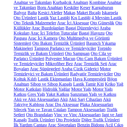
Anahtar ve Takımları
Kurbağcık Anahtarı
Kombine Anahtar
ve Takımları
Boru Anahtarı
Keskiler
Keser
Kargaburun
Balyoz
Balta
Kesici Aletler
Makas
Maket Bıçağı
Iskarpela
Oto Ürünleri
Lastik
Yaz Lastiği
Kış Lastiği
4 Mevsim Lastik
Oto Teknik Malzemeler
Araç İçi Aksesuar
Oto Güneşlik
Oto
Küllükler
Araç Buzdolapları
Bagaj Düzenleyici
Araba
Kokuları
Araç İçi Telefon Tutucular
Bagaj Havuzu
Oto
Paspası
Araç İçi Kamera
Oto Multimedya ve Görüntü
Sistemleri
Oto Bakım Temizlik Ürünleri
Basınçlı Yıkama
Makineleri
Tampon Parlatıcı ve Temizleyiciler
Torpido
Temizlik ve Bakım Ürünleri
Oto Şampuan
Oto Cila ve
Parlatıcı Ürünleri
Polyester Macun
Oto Cam Bakım Ürünleri
ve Temizleyiciler
Mikrofiber Bez
Araç Temizlik Seti
Araç
Boyaları
Araç Süpürgeleri
Araba Çizik Giderici
Motor
Temizleyici ve Bakım Ürünleri
Radyatör Temizleyiciler
Oto
Koltuk Kılıfı
Lastik Ekipmanları
Hava Kompresörü
Bijon
Anahtarı
Sibop ve Sibop Kapağı
Lastik Tamir Kiti
Kriko
Yağ
Motor Katkıları
Hidrolik Yağlar
Motor Yağı
Motor Yağı
Katkısı
Gres Yağı
Yakıt Katkısı
Şanzıman Yağı ve Katkısı
Akü ve Akü Aksesuarları
Akü
Akü Şarj Cihazları
Akü
Takviye Kablosu
Araç Dış Aksesuar
Plaka Aksesuarları
Silecek
Yan ve Tavan Çıtaları
Tampon Aksesuarları
Trafik
Setleri
Oto Brandaları
Vinç ve Vinç Aksesuarları
Jant ve Jant
Kapağı
Trafik Ürünleri
Oto Projektör
Diğer Trafik Ürünleri
İlk Yardım Çantası
Araç Sigortaları
Benzin Bidonu
Acil Çıkış