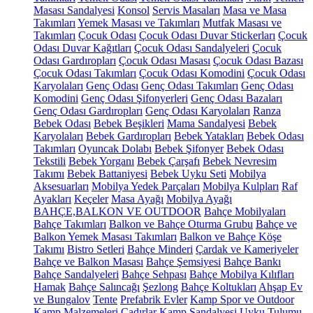
Masası Sandalyesi
Konsol
Servis Masaları
Masa ve Masa
Takımları
Yemek Masası ve Takımları
Mutfak Masası ve
Takımları
Çocuk Odası
Çocuk Odası Duvar Stickerları
Çocuk
Odası Duvar Kağıtları
Çocuk Odası Sandalyeleri
Çocuk
Odası Gardıropları
Çocuk Odası Masası
Çocuk Odası Bazası
Çocuk Odası Takımları
Çocuk Odası Komodini
Çocuk Odası
Karyolaları
Genç Odası
Genç Odası Takımları
Genç Odası
Komodini
Genç Odası Şifonyerleri
Genç Odası Bazaları
Genç Odası Gardıropları
Genç Odası Karyolaları
Ranza
Bebek Odası
Bebek Beşikleri
Mama Sandalyesi
Bebek
Karyolaları
Bebek Gardıropları
Bebek Yatakları
Bebek Odası
Takımları
Oyuncak Dolabı
Bebek Şifonyer
Bebek Odası
Tekstili
Bebek Yorganı
Bebek Çarşafı
Bebek Nevresim
Takımı
Bebek Battaniyesi
Bebek Uyku Seti
Mobilya
Aksesuarları
Mobilya Yedek Parçaları
Mobilya Kulpları
Raf
Ayakları
Keçeler
Masa Ayağı
Mobilya Ayağı
BAHÇE,BALKON VE OUTDOOR
Bahçe Mobilyaları
Bahçe Takımları
Balkon ve Bahçe Oturma Grubu
Bahçe ve
Balkon Yemek Masası Takımları
Balkon ve Bahçe Köşe
Takımı
Bistro Setleri
Bahçe Minderi
Çardak ve Kameriyeler
Bahçe ve Balkon Masası
Bahçe Şemsiyesi
Bahçe Bankı
Bahçe Sandalyeleri
Bahçe Sehpası
Bahçe Mobilya Kılıfları
Hamak
Bahçe Salıncağı
Şezlong
Bahçe Koltukları
Ahşap Ev
ve Bungalov
Tente
Prefabrik Evler
Kamp Spor ve Outdoor
Kamp Malzemeleri
Çadırlar
Kamp Sandalyesi
Uyku Tulumu