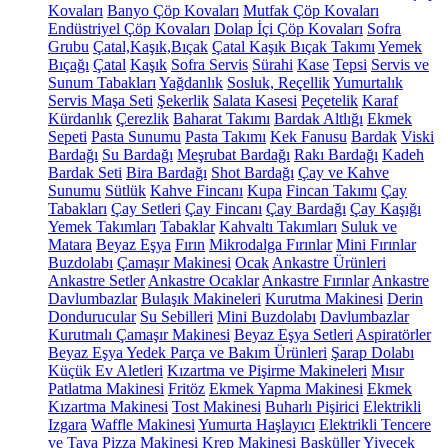
Kovaları
Banyo Çöp Kovaları
Mutfak Çöp Kovaları
Endüstriyel Çöp Kovaları
Dolap İçi Çöp Kovaları
Sofra
Grubu
Çatal,Kaşık,Bıçak
Çatal Kaşık Bıçak Takımı
Yemek
Bıçağı
Çatal
Kaşık
Sofra Servis
Sürahi
Kase
Tepsi
Servis ve
Sunum Tabakları
Yağdanlık
Sosluk, Reçellik
Yumurtalık
Servis Maşa Seti
Şekerlik
Salata Kasesi
Peçetelik
Karaf
Kürdanlık
Çerezlik
Baharat Takımı
Bardak Altlığı
Ekmek
Sepeti
Pasta Sunumu
Pasta Takımı
Kek Fanusu
Bardak
Viski
Bardağı
Su Bardağı
Meşrubat Bardağı
Rakı Bardağı
Kadeh
Bardak Seti
Bira Bardağı
Shot Bardağı
Çay ve Kahve
Sunumu
Sütlük
Kahve Fincanı
Kupa
Fincan Takımı
Çay
Tabakları
Çay Setleri
Çay Fincanı
Çay Bardağı
Çay Kaşığı
Yemek Takımları
Tabaklar
Kahvaltı Takımları
Suluk ve
Matara
Beyaz Eşya
Fırın
Mikrodalga Fırınlar
Mini Fırınlar
Buzdolabı
Çamaşır Makinesi
Ocak
Ankastre Ürünleri
Ankastre Setler
Ankastre Ocaklar
Ankastre Fırınlar
Ankastre
Davlumbazlar
Bulaşık Makineleri
Kurutma Makinesi
Derin
Dondurucular
Su Sebilleri
Mini Buzdolabı
Davlumbazlar
Kurutmalı Çamaşır Makinesi
Beyaz Eşya Setleri
Aspiratörler
Beyaz Eşya Yedek Parça ve Bakım Ürünleri
Şarap Dolabı
Küçük Ev Aletleri
Kızartma ve Pişirme Makineleri
Mısır
Patlatma Makinesi
Fritöz
Ekmek Yapma Makinesi
Ekmek
Kızartma Makinesi
Tost Makinesi
Buharlı Pişirici
Elektrikli
Izgara
Waffle Makinesi
Yumurta Haşlayıcı
Elektrikli Tencere
ve Tava
Pizza Makinesi
Krep Makinesi
Basküller
Yiyecek