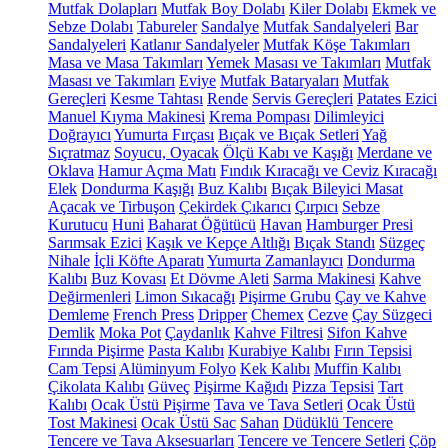
Mutfak Dolapları
Mutfak Boy Dolabı
Kiler Dolabı
Ekmek ve
Sebze Dolabı
Tabureler
Sandalye
Mutfak Sandalyeleri
Bar
Sandalyeleri
Katlanır Sandalyeler
Mutfak Köşe Takımları
Masa ve Masa Takımları
Yemek Masası ve Takımları
Mutfak
Masası ve Takımları
Eviye
Mutfak Bataryaları
Mutfak
Gereçleri
Kesme Tahtası
Rende
Servis Gereçleri
Patates Ezici
Manuel Kıyma Makinesi
Krema Pompası
Dilimleyici
Doğrayıcı
Yumurta Fırçası
Bıçak ve Bıçak Setleri
Yağ
Sıçratmaz
Soyucu, Oyacak
Ölçü Kabı ve Kaşığı
Merdane ve
Oklava
Hamur Açma Matı
Fındık Kıracağı ve Ceviz Kıracağı
Elek
Dondurma Kaşığı
Buz Kalıbı
Bıçak Bileyici Masat
Açacak ve Tirbuşon
Çekirdek Çıkarıcı
Çırpıcı
Sebze
Kurutucu
Huni
Baharat Öğütücü
Havan
Hamburger Presi
Sarımsak Ezici
Kaşık ve Kepçe Altlığı
Bıçak Standı
Süzgeç
Nihale
İçli Köfte Aparatı
Yumurta Zamanlayıcı
Dondurma
Kalıbı
Buz Kovası
Et Dövme Aleti
Sarma Makinesi
Kahve
Değirmenleri
Limon Sıkacağı
Pişirme Grubu
Çay ve Kahve
Demleme
French Press
Dripper
Chemex
Cezve
Çay Süzgeci
Demlik
Moka Pot
Çaydanlık
Kahve Filtresi
Sifon Kahve
Fırında Pişirme
Pasta Kalıbı
Kurabiye Kalıbı
Fırın Tepsisi
Cam Tepsi
Alüminyum Folyo
Kek Kalıbı
Muffin Kalıbı
Çikolata Kalıbı
Güveç
Pişirme Kağıdı
Pizza Tepsisi
Tart
Kalıbı
Ocak Üstü Pişirme
Tava ve Tava Setleri
Ocak Üstü
Tost Makinesi
Ocak Üstü Sac
Sahan
Düdüklü Tencere
Tencere ve Tava Aksesuarları
Tencere ve Tencere Setleri
Çöp