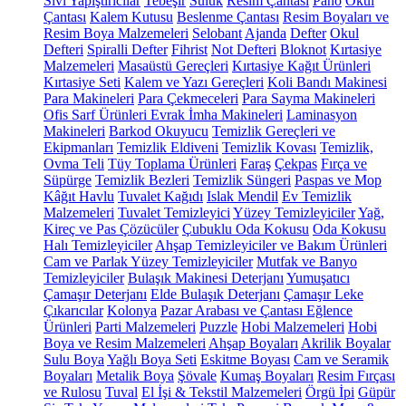
Sıvı Yapıştırıcılar
Tebeşir
Suluk
Resim Çantası
Pano
Okul
Çantası
Kalem Kutusu
Beslenme Çantası
Resim Boyaları ve
Resim Boya Malzemeleri
Selobant
Ajanda
Defter
Okul
Defteri
Spiralli Defter
Fihrist
Not Defteri
Bloknot
Kırtasiye
Malzemeleri
Masaüstü Gereçleri
Kırtasiye Kağıt Ürünleri
Kırtasiye Seti
Kalem ve Yazı Gereçleri
Koli Bandı Makinesi
Para Makineleri
Para Çekmeceleri
Para Sayma Makineleri
Ofis Sarf Ürünleri
Evrak İmha Makineleri
Laminasyon
Makineleri
Barkod Okuyucu
Temizlik Gereçleri ve
Ekipmanları
Temizlik Eldiveni
Temizlik Kovası
Temizlik,
Ovma Teli
Tüy Toplama Ürünleri
Faraş
Çekpas
Fırça ve
Süpürge
Temizlik Bezleri
Temizlik Süngeri
Paspas ve Mop
Kâğıt Havlu
Tuvalet Kağıdı
Islak Mendil
Ev Temizlik
Malzemeleri
Tuvalet Temizleyici
Yüzey Temizleyiciler
Yağ,
Kireç ve Pas Çözücüler
Çubuklu Oda Kokusu
Oda Kokusu
Halı Temizleyiciler
Ahşap Temizleyiciler ve Bakım Ürünleri
Cam ve Parlak Yüzey Temizleyiciler
Mutfak ve Banyo
Temizleyiciler
Bulaşık Makinesi Deterjanı
Yumuşatıcı
Çamaşır Deterjanı
Elde Bulaşık Deterjanı
Çamaşır Leke
Çıkarıcılar
Kolonya
Pazar Arabası ve Çantası
Eğlence
Ürünleri
Parti Malzemeleri
Puzzle
Hobi Malzemeleri
Hobi
Boya ve Resim Malzemeleri
Ahşap Boyaları
Akrilik Boyalar
Sulu Boya
Yağlı Boya Seti
Eskitme Boyası
Cam ve Seramik
Boyaları
Metalik Boya
Şövale
Kumaş Boyaları
Resim Fırçası
ve Rulosu
Tuval
El İşi & Tekstil Malzemeleri
Örgü İpi
Güpür