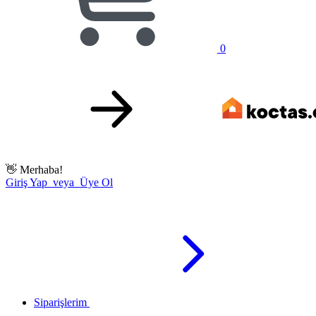
0
👋
Merhaba!
Giriş Yap veya Üye Ol
Siparişlerim