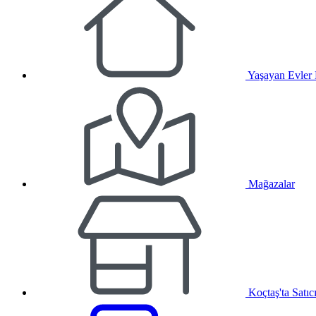
Yaşayan Evler
Mağazalar
Koçtaş'ta Satıc