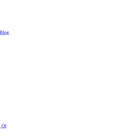
 Blog
ı Ol