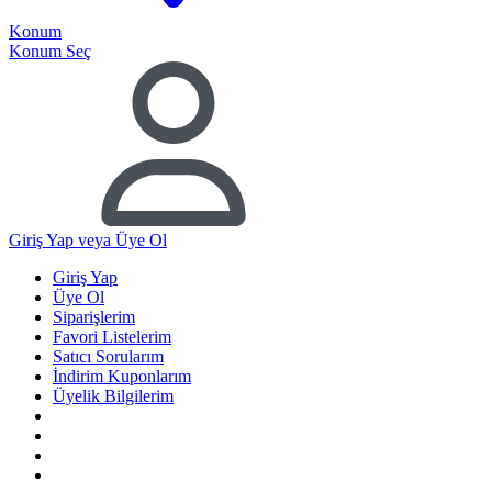
Konum
Konum Seç
Giriş Yap
veya Üye Ol
Giriş Yap
Üye Ol
Siparişlerim
Favori Listelerim
Satıcı Sorularım
İndirim Kuponlarım
Üyelik Bilgilerim