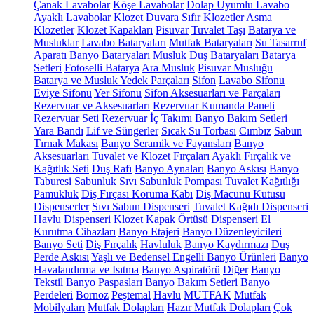
Çanak Lavabolar
Köşe Lavabolar
Dolap Uyumlu Lavabo
Ayaklı Lavabolar
Klozet
Duvara Sıfır Klozetler
Asma
Klozetler
Klozet Kapakları
Pisuvar
Tuvalet Taşı
Batarya ve
Musluklar
Lavabo Bataryaları
Mutfak Bataryaları
Su Tasarruf
Aparatı
Banyo Bataryaları
Musluk
Duş Bataryaları
Batarya
Setleri
Fotoselli Batarya
Ara Musluk
Pisuvar Musluğu
Batarya ve Musluk Yedek Parçaları
Sifon
Lavabo Sifonu
Eviye Sifonu
Yer Sifonu
Sifon Aksesuarları ve Parçaları
Rezervuar ve Aksesuarları
Rezervuar Kumanda Paneli
Rezervuar Seti
Rezervuar İç Takımı
Banyo Bakım Setleri
Yara Bandı
Lif ve Süngerler
Sıcak Su Torbası
Cımbız
Sabun
Tırnak Makası
Banyo Seramik ve Fayansları
Banyo
Aksesuarları
Tuvalet ve Klozet Fırçaları
Ayaklı Fırçalık ve
Kağıtlık Seti
Duş Rafı
Banyo Aynaları
Banyo Askısı
Banyo
Taburesi
Sabunluk
Sıvı Sabunluk Pompası
Tuvalet Kağıtlığı
Pamukluk
Diş Fırçası Koruma Kabı
Diş Macunu Kutusu
Dispenserler
Sıvı Sabun Dispenseri
Tuvalet Kağıdı Dispenseri
Havlu Dispenseri
Klozet Kapak Örtüsü Dispenseri
El
Kurutma Cihazları
Banyo Etajeri
Banyo Düzenleyicileri
Banyo Seti
Diş Fırçalık
Havluluk
Banyo Kaydırmazı
Duş
Perde Askısı
Yaşlı ve Bedensel Engelli Banyo Ürünleri
Banyo
Havalandırma ve Isıtma
Banyo Aspiratörü
Diğer
Banyo
Tekstil
Banyo Paspasları
Banyo Bakım Setleri
Banyo
Perdeleri
Bornoz
Peştemal
Havlu
MUTFAK
Mutfak
Mobilyaları
Mutfak Dolapları
Hazır Mutfak Dolapları
Çok