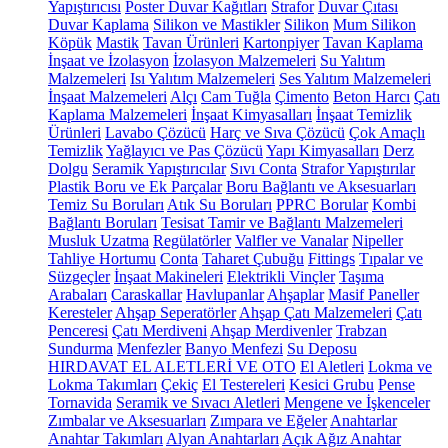
Yapıştırıcısı
Poster Duvar Kağıtları
Strafor
Duvar Çıtası
Duvar Kaplama
Silikon ve Mastikler
Silikon
Mum Silikon
Köpük
Mastik
Tavan Ürünleri
Kartonpiyer
Tavan Kaplama
İnşaat ve İzolasyon
İzolasyon Malzemeleri
Su Yalıtım
Malzemeleri
Isı Yalıtım Malzemeleri
Ses Yalıtım Malzemeleri
İnşaat Malzemeleri
Alçı
Cam Tuğla
Çimento
Beton Harcı
Çatı
Kaplama Malzemeleri
İnşaat Kimyasalları
İnşaat Temizlik
Ürünleri
Lavabo Çözücü
Harç ve Sıva Çözücü
Çok Amaçlı
Temizlik
Yağlayıcı ve Pas Çözücü
Yapı Kimyasalları
Derz
Dolgu
Seramik Yapıştırıcılar
Sıvı Conta
Strafor Yapıştırılar
Plastik Boru ve Ek Parçalar
Boru Bağlantı ve Aksesuarları
Temiz Su Boruları
Atık Su Boruları
PPRC Borular
Kombi
Bağlantı Boruları
Tesisat Tamir ve Bağlantı Malzemeleri
Musluk Uzatma
Regülatörler
Valfler ve Vanalar
Nipeller
Tahliye Hortumu
Conta
Taharet Çubuğu
Fittings
Tıpalar ve
Süzgeçler
İnşaat Makineleri
Elektrikli Vinçler
Taşıma
Arabaları
Caraskallar
Havlupanlar
Ahşaplar
Masif Paneller
Keresteler
Ahşap Seperatörler
Ahşap Çatı Malzemeleri
Çatı
Penceresi
Çatı Merdiveni
Ahşap Merdivenler
Trabzan
Sundurma
Menfezler
Banyo Menfezi
Su Deposu
HIRDAVAT EL ALETLERİ VE OTO
El Aletleri
Lokma ve
Lokma Takımları
Çekiç
El Testereleri
Kesici Grubu
Pense
Tornavida
Seramik ve Sıvacı Aletleri
Mengene ve İşkenceler
Zımbalar ve Aksesuarları
Zımpara ve Eğeler
Anahtarlar
Anahtar Takımları
Alyan Anahtarları
Açık Ağız Anahtar