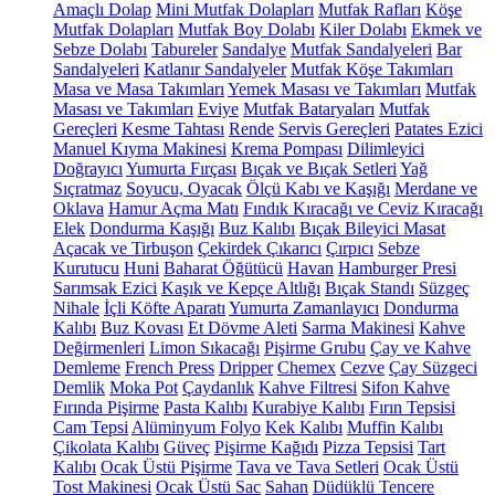
Amaçlı Dolap
Mini Mutfak Dolapları
Mutfak Rafları
Köşe
Mutfak Dolapları
Mutfak Boy Dolabı
Kiler Dolabı
Ekmek ve
Sebze Dolabı
Tabureler
Sandalye
Mutfak Sandalyeleri
Bar
Sandalyeleri
Katlanır Sandalyeler
Mutfak Köşe Takımları
Masa ve Masa Takımları
Yemek Masası ve Takımları
Mutfak
Masası ve Takımları
Eviye
Mutfak Bataryaları
Mutfak
Gereçleri
Kesme Tahtası
Rende
Servis Gereçleri
Patates Ezici
Manuel Kıyma Makinesi
Krema Pompası
Dilimleyici
Doğrayıcı
Yumurta Fırçası
Bıçak ve Bıçak Setleri
Yağ
Sıçratmaz
Soyucu, Oyacak
Ölçü Kabı ve Kaşığı
Merdane ve
Oklava
Hamur Açma Matı
Fındık Kıracağı ve Ceviz Kıracağı
Elek
Dondurma Kaşığı
Buz Kalıbı
Bıçak Bileyici Masat
Açacak ve Tirbuşon
Çekirdek Çıkarıcı
Çırpıcı
Sebze
Kurutucu
Huni
Baharat Öğütücü
Havan
Hamburger Presi
Sarımsak Ezici
Kaşık ve Kepçe Altlığı
Bıçak Standı
Süzgeç
Nihale
İçli Köfte Aparatı
Yumurta Zamanlayıcı
Dondurma
Kalıbı
Buz Kovası
Et Dövme Aleti
Sarma Makinesi
Kahve
Değirmenleri
Limon Sıkacağı
Pişirme Grubu
Çay ve Kahve
Demleme
French Press
Dripper
Chemex
Cezve
Çay Süzgeci
Demlik
Moka Pot
Çaydanlık
Kahve Filtresi
Sifon Kahve
Fırında Pişirme
Pasta Kalıbı
Kurabiye Kalıbı
Fırın Tepsisi
Cam Tepsi
Alüminyum Folyo
Kek Kalıbı
Muffin Kalıbı
Çikolata Kalıbı
Güveç
Pişirme Kağıdı
Pizza Tepsisi
Tart
Kalıbı
Ocak Üstü Pişirme
Tava ve Tava Setleri
Ocak Üstü
Tost Makinesi
Ocak Üstü Sac
Sahan
Düdüklü Tencere