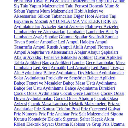
ve Rulosu
Tuval
El İşi & Tekstil Malzemeleri
Örgü İpi
Güpür
Şiş
Takı Yapım Malzemeleri
Takı Pensesi
Boncuk
Mum &
Sabun Yapımı
Mum Malzemeleri
Hobi Aletleri ve
Aksesuarları
Silikon Tabancaları
Diğer Hobi Aletleri
Taş
Boyama & Mozaik
AYDINLATMA VE ELEKTRİK
Ev
Aydınlatmaları
Avizeler
Sarkıt Avizeler
Plafonyer Avizeler
Lambaderler ve Aksesuarları
Lambader
Lambader Başlığı
Lambader Ayağı
Spotlar
Gömme Spotlar
Sıvaüstü Spotlar
Tavan Spotlar
Ampuller
Led Ampul
Halojen Ampul
Tasarruflu Ampul
Rustik Ampul
Akıllı Ampul
Floresan
Ampul
Abajurlar ve Aksesuarları
Abajur
Abajur Şapkaları
Abajur Ayaklığı
Fener ve Işıldaklar
Aplikler
Duvar Aplikleri
Tablo Aplikleri
Banyo Aplikleri
Lamba
Gece Lambaları
Masa
Lambaları
Led Şerit
Armatür
Led Armatür
Led Panel
Tezgah
Altı Aydınlatma
Bahçe Aydınlatma
Dış Mekan Aydınlatmalar
Solar Aydınlatma
Projektör ve Sensörler
Bahçe Aplikleri
Bahçe Feneri ve Meşaleler
Bahçe Masa Üstü Aydınlatma
Bahçe Set Üstü Aydınlatma
Bahçe Aydınlatma Direkleri
Çocuk Odası Aydınlatma
Çocuk Gece Lambası
Çocuk Odası
Duvar Aydınlatmaları
Çocuk Odası Abajuru
Çocuk Odası
Avizesi
Çocuk Masa Lambası
Elektrik Malzemeleri
Priz ve
Anahtarlar
Priz Kutusu
Telefon Prizi
Priz Çerçevesi
Golyat
Priz
Nümeris Priz
Priz
Anahtar Priz
Şalt Malzemeleri
Sigorta
Kutusu
Kontaktör
Elektrik Sigortası
Şalter
Kaçak Akım
Rölesi
Elektrik Sayacı
Uzatma Kablosu ve Grup Priz
Uzatma