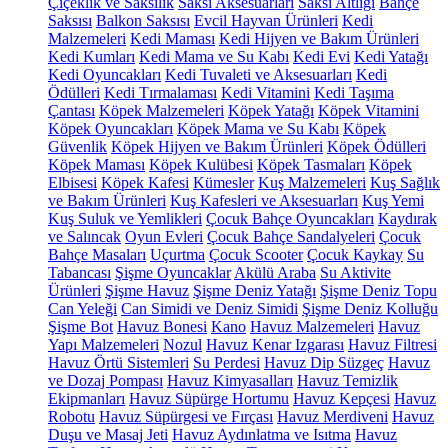
Çiçeklik ve Saksılık
Saksı Aksesuarları
Saksı Altlığı
Bahçe
Saksısı
Balkon Saksısı
Evcil Hayvan Ürünleri
Kedi
Malzemeleri
Kedi Maması
Kedi Hijyen ve Bakım Ürünleri
Kedi Kumları
Kedi Mama ve Su Kabı
Kedi Evi
Kedi Yatağı
Kedi Oyuncakları
Kedi Tuvaleti ve Aksesuarları
Kedi
Ödülleri
Kedi Tırmalaması
Kedi Vitamini
Kedi Taşıma
Çantası
Köpek Malzemeleri
Köpek Yatağı
Köpek Vitamini
Köpek Oyuncakları
Köpek Mama ve Su Kabı
Köpek
Güvenlik
Köpek Hijyen ve Bakım Ürünleri
Köpek Ödülleri
Köpek Maması
Köpek Kulübesi
Köpek Tasmaları
Köpek
Elbisesi
Köpek Kafesi
Kümesler
Kuş Malzemeleri
Kuş Sağlık
ve Bakım Ürünleri
Kuş Kafesleri ve Aksesuarları
Kuş Yemi
Kuş Suluk ve Yemlikleri
Çocuk Bahçe Oyuncakları
Kaydırak
ve Salıncak
Oyun Evleri
Çocuk Bahçe Sandalyeleri
Çocuk
Bahçe Masaları
Uçurtma
Çocuk Scooter
Çocuk Kaykay
Su
Tabancası
Şişme Oyuncaklar
Akülü Araba
Su Aktivite
Ürünleri
Şişme Havuz
Şişme Deniz Yatağı
Şişme Deniz Topu
Can Yeleği
Can Simidi ve Deniz Simidi
Şişme Deniz Kolluğu
Şişme Bot
Havuz Bonesi
Kano
Havuz Malzemeleri
Havuz
Yapı Malzemeleri
Nozul
Havuz Kenar Izgarası
Havuz Filtresi
Havuz Örtü Sistemleri
Su Perdesi
Havuz Dip Süzgeç
Havuz
ve Dozaj Pompası
Havuz Kimyasalları
Havuz Temizlik
Ekipmanları
Havuz Süpürge Hortumu
Havuz Kepçesi
Havuz
Robotu
Havuz Süpürgesi ve Fırçası
Havuz Merdiveni
Havuz
Duşu ve Masaj Jeti
Havuz Aydınlatma ve Isıtma
Havuz