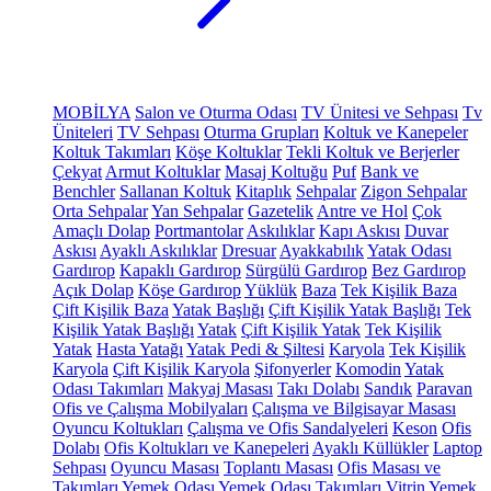
MOBİLYA
Salon ve Oturma Odası
TV Ünitesi ve Sehpası
Tv
Üniteleri
TV Sehpası
Oturma Grupları
Koltuk ve Kanepeler
Koltuk Takımları
Köşe Koltuklar
Tekli Koltuk ve Berjerler
Çekyat
Armut Koltuklar
Masaj Koltuğu
Puf
Bank ve
Benchler
Sallanan Koltuk
Kitaplık
Sehpalar
Zigon Sehpalar
Orta Sehpalar
Yan Sehpalar
Gazetelik
Antre ve Hol
Çok
Amaçlı Dolap
Portmantolar
Askılıklar
Kapı Askısı
Duvar
Askısı
Ayaklı Askılıklar
Dresuar
Ayakkabılık
Yatak Odası
Gardırop
Kapaklı Gardırop
Sürgülü Gardırop
Bez Gardırop
Açık Dolap
Köşe Gardırop
Yüklük
Baza
Tek Kişilik Baza
Çift Kişilik Baza
Yatak Başlığı
Çift Kişilik Yatak Başlığı
Tek
Kişilik Yatak Başlığı
Yatak
Çift Kişilik Yatak
Tek Kişilik
Yatak
Hasta Yatağı
Yatak Pedi & Şiltesi
Karyola
Tek Kişilik
Karyola
Çift Kişilik Karyola
Şifonyerler
Komodin
Yatak
Odası Takımları
Makyaj Masası
Takı Dolabı
Sandık
Paravan
Ofis ve Çalışma Mobilyaları
Çalışma ve Bilgisayar Masası
Oyuncu Koltukları
Çalışma ve Ofis Sandalyeleri
Keson
Ofis
Dolabı
Ofis Koltukları ve Kanepeleri
Ayaklı Küllükler
Laptop
Sehpası
Oyuncu Masası
Toplantı Masası
Ofis Masası ve
Takımları
Yemek Odası
Yemek Odası Takımları
Vitrin
Yemek