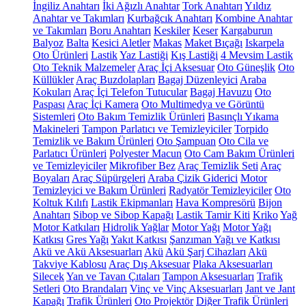
İngiliz Anahtarı
İki Ağızlı Anahtar
Tork Anahtarı
Yıldız
Anahtar ve Takımları
Kurbağcık Anahtarı
Kombine Anahtar
ve Takımları
Boru Anahtarı
Keskiler
Keser
Kargaburun
Balyoz
Balta
Kesici Aletler
Makas
Maket Bıçağı
Iskarpela
Oto Ürünleri
Lastik
Yaz Lastiği
Kış Lastiği
4 Mevsim Lastik
Oto Teknik Malzemeler
Araç İçi Aksesuar
Oto Güneşlik
Oto
Küllükler
Araç Buzdolapları
Bagaj Düzenleyici
Araba
Kokuları
Araç İçi Telefon Tutucular
Bagaj Havuzu
Oto
Paspası
Araç İçi Kamera
Oto Multimedya ve Görüntü
Sistemleri
Oto Bakım Temizlik Ürünleri
Basınçlı Yıkama
Makineleri
Tampon Parlatıcı ve Temizleyiciler
Torpido
Temizlik ve Bakım Ürünleri
Oto Şampuan
Oto Cila ve
Parlatıcı Ürünleri
Polyester Macun
Oto Cam Bakım Ürünleri
ve Temizleyiciler
Mikrofiber Bez
Araç Temizlik Seti
Araç
Boyaları
Araç Süpürgeleri
Araba Çizik Giderici
Motor
Temizleyici ve Bakım Ürünleri
Radyatör Temizleyiciler
Oto
Koltuk Kılıfı
Lastik Ekipmanları
Hava Kompresörü
Bijon
Anahtarı
Sibop ve Sibop Kapağı
Lastik Tamir Kiti
Kriko
Yağ
Motor Katkıları
Hidrolik Yağlar
Motor Yağı
Motor Yağı
Katkısı
Gres Yağı
Yakıt Katkısı
Şanzıman Yağı ve Katkısı
Akü ve Akü Aksesuarları
Akü
Akü Şarj Cihazları
Akü
Takviye Kablosu
Araç Dış Aksesuar
Plaka Aksesuarları
Silecek
Yan ve Tavan Çıtaları
Tampon Aksesuarları
Trafik
Setleri
Oto Brandaları
Vinç ve Vinç Aksesuarları
Jant ve Jant
Kapağı
Trafik Ürünleri
Oto Projektör
Diğer Trafik Ürünleri