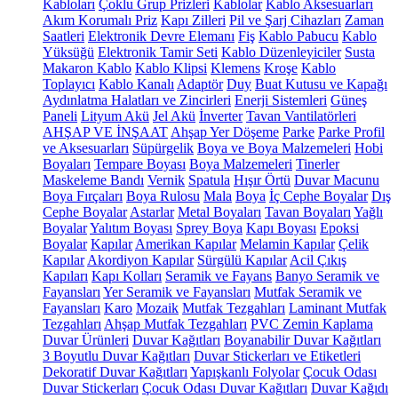
Kabloları
Çoklu Grup Prizleri
Kablolar
Kablo Aksesuarları
Akım Korumalı Priz
Kapı Zilleri
Pil ve Şarj Cihazları
Zaman
Saatleri
Elektronik Devre Elemanı
Fiş
Kablo Pabucu
Kablo
Yüksüğü
Elektronik Tamir Seti
Kablo Düzenleyiciler
Susta
Makaron Kablo
Kablo Klipsi
Klemens
Kroşe
Kablo
Toplayıcı
Kablo Kanalı
Adaptör
Duy
Buat Kutusu ve Kapağı
Aydınlatma Halatları ve Zincirleri
Enerji Sistemleri
Güneş
Paneli
Lityum Akü
Jel Akü
İnverter
Tavan Vantilatörleri
AHŞAP VE İNŞAAT
Ahşap Yer Döşeme
Parke
Parke Profil
ve Aksesuarları
Süpürgelik
Boya ve Boya Malzemeleri
Hobi
Boyaları
Tempare Boyası
Boya Malzemeleri
Tinerler
Maskeleme Bandı
Vernik
Spatula
Hışır Örtü
Duvar Macunu
Boya Fırçaları
Boya Rulosu
Mala
Boya
İç Cephe Boyalar
Dış
Cephe Boyalar
Astarlar
Metal Boyaları
Tavan Boyaları
Yağlı
Boyalar
Yalıtım Boyası
Sprey Boya
Kapı Boyası
Epoksi
Boyalar
Kapılar
Amerikan Kapılar
Melamin Kapılar
Çelik
Kapılar
Akordiyon Kapılar
Sürgülü Kapılar
Acil Çıkış
Kapıları
Kapı Kolları
Seramik ve Fayans
Banyo Seramik ve
Fayansları
Yer Seramik ve Fayansları
Mutfak Seramik ve
Fayansları
Karo
Mozaik
Mutfak Tezgahları
Laminant Mutfak
Tezgahları
Ahşap Mutfak Tezgahları
PVC Zemin Kaplama
Duvar Ürünleri
Duvar Kağıtları
Boyanabilir Duvar Kağıtları
3 Boyutlu Duvar Kağıtları
Duvar Stickerları ve Etiketleri
Dekoratif Duvar Kağıtları
Yapışkanlı Folyolar
Çocuk Odası
Duvar Stickerları
Çocuk Odası Duvar Kağıtları
Duvar Kağıdı