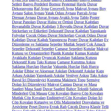
Setleri
Banyo Perdeleri
Bornoz
Peştemal
Havlu
Duvar
Dekorasyonu
Raf
Ayna
Çerçeveli Ayna
Makyaj Aynası
Boy
Aynası
Salon Aynası
Yatak Odası Aynası
Parçalı Ayna
Dresuar Aynası
Duvar Aynası
Ayaklı Ayna
Tablo
Poster
Duvar Panoları
Duvar Halısı ve Örtüsü
Duvar Kağıtları
Boyanabilir Duvar Kağıtları
3 Boyutlu Duvar Kağıtları
Duvar
Stickerları ve Etiketleri
Dekoratif Duvar Kağıtları
Yapışkanlı
Folyolar
Çocuk Odası Duvar Stickerları
Çocuk Odası Duvar
Kağıtları
Duvar Kağıdı Yapıştırıcısı
Poster Duvar Kağıtları
Ev
Düzenleme ve Saklama
Sepetler
Mutfak Sepeti
Çok Amaçlı
Sepetler
Dekoratif Sepetler
Çamaşır Sepetleri
Kutular
Makyaj
Kutusu ve Organizerleri
Plastik Kutular
Kumaş Kutular
Ayakkabı Kutuları
Oyuncak Kutuları
Saklama Kutusu
Dekoratif Kutu
Takı Kutusu
Çamaşır Kurutma Askısı
Saklama Hurçları
Hurçlar
Vakumlu Hurçlar
Halı Hurcu
Askılar
Elbise ve Aksesuar Askıları
Dekoratif Askılar
Kapı
Arkası Askıları
Yapışkanlı Askılar
Vestiyer Askısı
Takı Askısı
Bavul İçi Düzenleyici
Kurutma Makinesi Topu
Şemsiye
Dolap İçi Düzenleyici
Makyaj Çantası
Duvar ve Masa
Saatleri
Masa Saati
Duvar Saatleri
Bahçe Tekstili
Salıncak
Minderleri
Ütü Masası
Çöp Kovaları
Banyo Çöp Kovaları
Mutfak Çöp Kovaları
Endüstriyel Çöp Kovaları
Dolap İçi
Çöp Kovaları
Kırtasiye ve Ofis Malzemeleri
Dosyalama ve
Arşivleme
Poşet Dosya
Evrak Rafı
Çıtçıtlı Dosya
Klasör
Telli