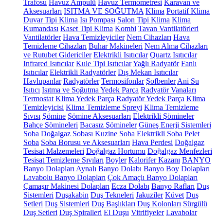
Trafosu
Havuz Ampulü
Havuz Termometresi
Karavan ve
Aksesuarları
ISITMA VE SOĞUTMA
Klima
Portatif Klima
Duvar Tipi Klima
Isı Pompası
Salon Tipi Klima
Klima
Kumandası
Kaset Tipi Klima
Kombi
Tavan Vantilatörleri
Vantilatörler
Hava Temizleyiciler
Nem Cihazları
Hava
Temizleme Cihazları
Buhar Makineleri
Nem Alma Cihazları
ve Rutubet Gidericiler
Elektrikli Isıtıcılar
Quartz Isıtıcılar
Infrared Isıtıcılar
Kule Tipi Isıtıcılar
Yağlı Radyatör
Fanlı
Isıtıcılar
Elektrikli Radyatörler
Dış Mekan Isıtıcılar
Havlupanlar
Radyatörler
Termosifonlar
Şofbenler
Ani Su
Isıtıcı
Isıtma ve Soğutma Yedek Parça
Radyatör Vanaları
Termostat
Klima Yedek Parça
Radyatör Yedek Parça
Klima
Temizleyicisi
Klima Temizleme Spreyi
Klima Temizleme
Sıvısı
Şömine
Şömine Aksesuarları
Elektrikli Şömineler
Bahçe Şömineleri
Bacasız Şömineler
Güneş Enerji Sistemleri
Soba
Doğalgaz Sobası
Kuzine Soba
Elektrikli Soba
Pelet
Soba
Soba Borusu ve Aksesuarları
Hava Perdesi
Doğalgaz
Tesisat Malzemeleri
Doğalgaz Hortumu
Doğalgaz Menfezleri
Tesisat Temizleme Sıvıları
Boyler
Kalorifer Kazanı
BANYO
Banyo Dolapları
Aynalı Banyo Dolabı
Banyo Boy Dolapları
Lavabolu Banyo Dolapları
Çok Amaçlı Banyo Dolapları
Çamaşır Makinesi Dolapları
Ecza Dolabı
Banyo Rafları
Duş
Sistemleri
Duşakabin
Duş Tekneleri
Jakuziler
Küvet
Duş
Setleri
Duş Sistemleri
Duş Başlıkları
Duş Kolonları
Sürgülü
Duş Setleri
Duş Spiralleri
El Duşu
Vitrifiyeler
Lavabolar