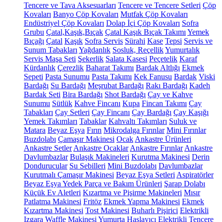
Tencere ve Tava Aksesuarları
Tencere ve Tencere Setleri
Çöp
Kovaları
Banyo Çöp Kovaları
Mutfak Çöp Kovaları
Endüstriyel Çöp Kovaları
Dolap İçi Çöp Kovaları
Sofra
Grubu
Çatal,Kaşık,Bıçak
Çatal Kaşık Bıçak Takımı
Yemek
Bıçağı
Çatal
Kaşık
Sofra Servis
Sürahi
Kase
Tepsi
Servis ve
Sunum Tabakları
Yağdanlık
Sosluk, Reçellik
Yumurtalık
Servis Maşa Seti
Şekerlik
Salata Kasesi
Peçetelik
Karaf
Kürdanlık
Çerezlik
Baharat Takımı
Bardak Altlığı
Ekmek
Sepeti
Pasta Sunumu
Pasta Takımı
Kek Fanusu
Bardak
Viski
Bardağı
Su Bardağı
Meşrubat Bardağı
Rakı Bardağı
Kadeh
Bardak Seti
Bira Bardağı
Shot Bardağı
Çay ve Kahve
Sunumu
Sütlük
Kahve Fincanı
Kupa
Fincan Takımı
Çay
Tabakları
Çay Setleri
Çay Fincanı
Çay Bardağı
Çay Kaşığı
Yemek Takımları
Tabaklar
Kahvaltı Takımları
Suluk ve
Matara
Beyaz Eşya
Fırın
Mikrodalga Fırınlar
Mini Fırınlar
Buzdolabı
Çamaşır Makinesi
Ocak
Ankastre Ürünleri
Ankastre Setler
Ankastre Ocaklar
Ankastre Fırınlar
Ankastre
Davlumbazlar
Bulaşık Makineleri
Kurutma Makinesi
Derin
Dondurucular
Su Sebilleri
Mini Buzdolabı
Davlumbazlar
Kurutmalı Çamaşır Makinesi
Beyaz Eşya Setleri
Aspiratörler
Beyaz Eşya Yedek Parça ve Bakım Ürünleri
Şarap Dolabı
Küçük Ev Aletleri
Kızartma ve Pişirme Makineleri
Mısır
Patlatma Makinesi
Fritöz
Ekmek Yapma Makinesi
Ekmek
Kızartma Makinesi
Tost Makinesi
Buharlı Pişirici
Elektrikli
Izgara
Waffle Makinesi
Yumurta Haşlayıcı
Elektrikli Tencere