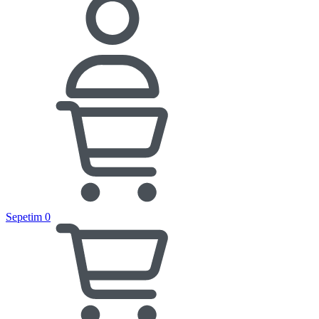
Sepetim
0