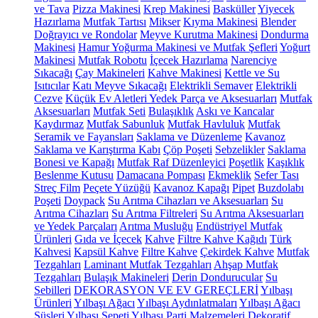
ve Tava
Pizza Makinesi
Krep Makinesi
Basküller
Yiyecek
Hazırlama
Mutfak Tartısı
Mikser
Kıyma Makinesi
Blender
Doğrayıcı ve Rondolar
Meyve Kurutma Makinesi
Dondurma
Makinesi
Hamur Yoğurma Makinesi ve Mutfak Şefleri
Yoğurt
Makinesi
Mutfak Robotu
İçecek Hazırlama
Narenciye
Sıkacağı
Çay Makineleri
Kahve Makinesi
Kettle ve Su
Isıtıcılar
Katı Meyve Sıkacağı
Elektrikli Semaver
Elektrikli
Cezve
Küçük Ev Aletleri Yedek Parça ve Aksesuarları
Mutfak
Aksesuarları
Mutfak Seti
Bulaşıklık
Askı ve Kancalar
Kaydırmaz
Mutfak Sabunluk
Mutfak Havluluk
Mutfak
Seramik ve Fayansları
Saklama ve Düzenleme
Kavanoz
Saklama ve Karıştırma Kabı
Çöp Poşeti
Sebzelikler
Saklama
Bonesi ve Kapağı
Mutfak Raf Düzenleyici
Poşetlik
Kaşıklık
Beslenme Kutusu
Damacana Pompası
Ekmeklik
Sefer Tası
Streç Film
Peçete Yüzüğü
Kavanoz Kapağı
Pipet
Buzdolabı
Poşeti
Doypack
Su Arıtma Cihazları ve Aksesuarları
Su
Arıtma Cihazları
Su Arıtma Filtreleri
Su Arıtma Aksesuarları
ve Yedek Parçaları
Arıtma Musluğu
Endüstriyel Mutfak
Ürünleri
Gıda ve İçecek
Kahve
Filtre Kahve Kağıdı
Türk
Kahvesi
Kapsül Kahve
Filtre Kahve
Çekirdek Kahve
Mutfak
Tezgahları
Laminant Mutfak Tezgahları
Ahşap Mutfak
Tezgahları
Bulaşık Makineleri
Derin Dondurucular
Su
Sebilleri
DEKORASYON VE EV GEREÇLERİ
Yılbaşı
Ürünleri
Yılbaşı Ağacı
Yılbaşı Aydınlatmaları
Yılbaşı Ağacı
Süsleri
Yılbaşı Sepeti
Yılbaşı Parti Malzemeleri
Dekoratif