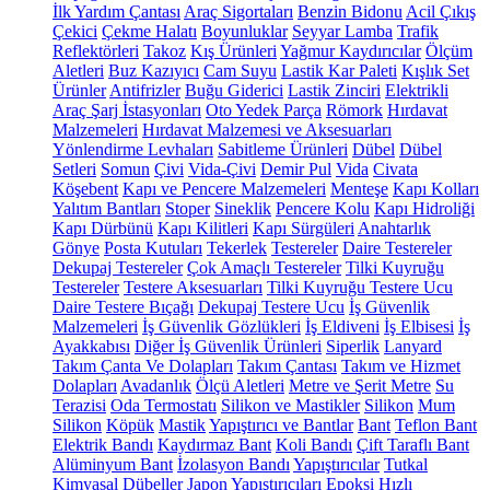
İlk Yardım Çantası
Araç Sigortaları
Benzin Bidonu
Acil Çıkış
Çekici
Çekme Halatı
Boyunluklar
Seyyar Lamba
Trafik
Reflektörleri
Takoz
Kış Ürünleri
Yağmur Kaydırıcılar
Ölçüm
Aletleri
Buz Kazıyıcı
Cam Suyu
Lastik Kar Paleti
Kışlık Set
Ürünler
Antifrizler
Buğu Giderici
Lastik Zinciri
Elektrikli
Araç Şarj İstasyonları
Oto Yedek Parça
Römork
Hırdavat
Malzemeleri
Hırdavat Malzemesi ve Aksesuarları
Yönlendirme Levhaları
Sabitleme Ürünleri
Dübel
Dübel
Setleri
Somun
Çivi
Vida-Çivi
Demir Pul
Vida
Civata
Köşebent
Kapı ve Pencere Malzemeleri
Menteşe
Kapı Kolları
Yalıtım Bantları
Stoper
Sineklik
Pencere Kolu
Kapı Hidroliği
Kapı Dürbünü
Kapı Kilitleri
Kapı Sürgüleri
Anahtarlık
Gönye
Posta Kutuları
Tekerlek
Testereler
Daire Testereler
Dekupaj Testereler
Çok Amaçlı Testereler
Tilki Kuyruğu
Testereler
Testere Aksesuarları
Tilki Kuyruğu Testere Ucu
Daire Testere Bıçağı
Dekupaj Testere Ucu
İş Güvenlik
Malzemeleri
İş Güvenlik Gözlükleri
İş Eldiveni
İş Elbisesi
İş
Ayakkabısı
Diğer İş Güvenlik Ürünleri
Siperlik
Lanyard
Takım Çanta Ve Dolapları
Takım Çantası
Takım ve Hizmet
Dolapları
Avadanlık
Ölçü Aletleri
Metre ve Şerit Metre
Su
Terazisi
Oda Termostatı
Silikon ve Mastikler
Silikon
Mum
Silikon
Köpük
Mastik
Yapıştırıcı ve Bantlar
Bant
Teflon Bant
Elektrik Bandı
Kaydırmaz Bant
Koli Bandı
Çift Taraflı Bant
Alüminyum Bant
İzolasyon Bandı
Yapıştırıcılar
Tutkal
Kimyasal Dübeller
Japon Yapıştırıcıları
Epoksi
Hızlı