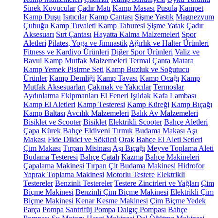
Sinek Kovucular
Çadır Matı
Kamp Masası
Pusula
Kampet
Kamp Duşu
Isıtıcılar
Kamp Çantası
Şişme Yastık
Magnezyum
Çubuğu
Kamp Tuvaleti
Kamp Taburesi
Şişme Yatak
Çadır
Aksesuarı
Sırt Çantası
Hayatta Kalma Malzemeleri
Spor
Aletleri
Pilates, Yoga ve Jimnastik
Ağırlık ve Halter Ürünleri
Fitness ve Kardiyo Ürünleri
Diğer Spor Ürünleri
Valiz ve
Bavul
Kamp Mutfak Malzemeleri
Termal Çanta
Matara
Kamp Yemek Pişirme Seti
Kamp Buzluk ve Soğutucu
Ürünler
Kamp Demliği
Kamp Tavası
Kamp Ocağı
Kamp
Mutfak Aksesuarları
Çakmak ve Yakıcılar
Termoslar
Aydınlatma Ekipmanları
El Feneri
Işıldak
Kafa Lambası
Kamp El Aletleri
Kamp Testeresi
Kamp Küreği
Kamp Bıçağı
Kamp Baltası
Avcılık Malzemeleri
Balık Av Malzemeleri
Bisiklet ve Scooter
Bisiklet
Elektrikli Scooter
Bahçe Aletleri
Çapa
Kürek
Bahçe Eldiveni
Tırmık
Budama Makası
Aşı
Makası
Fide Dikici ve Sökücü
Orak
Bahçe El Aleti Setleri
Çim Makası
Tırpan Misinası
Aşı Bıçağı
Meyve Toplama Aleti
Budama Testeresi
Bahçe Çatalı
Kazma
Bahçe Makineleri
Çapalama Makinesi
Tırpan
Çit Budama Makinesi
Hidrofor
Yaprak Toplama Makinesi
Motorlu Testere
Elektrikli
Testereler
Benzinli Testereler
Testere Zincirleri ve Yağları
Çim
Biçme Makinesi
Benzinli Çim Biçme Makinesi
Elektrikli Çim
Biçme Makinesi
Kenar Kesme Makinesi
Çim Biçme Yedek
Parça
Pompa
Santrifüj Pompa
Dalgıç Pompası
Bahçe