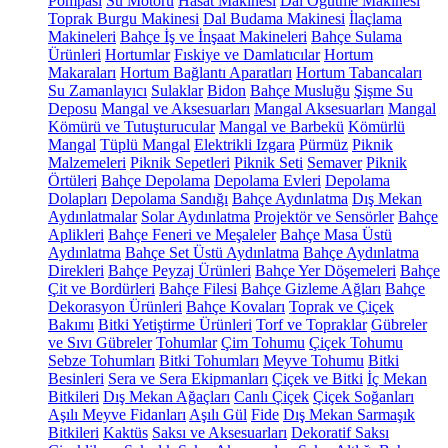
Pompası
Su Motoru
Hasat Makinesi
Dal Öğütme Makinesi
Toprak Burgu Makinesi
Dal Budama Makinesi
İlaçlama
Makineleri
Bahçe İş ve İnşaat Makineleri
Bahçe Sulama
Ürünleri
Hortumlar
Fıskiye ve Damlatıcılar
Hortum
Makaraları
Hortum Bağlantı Aparatları
Hortum Tabancaları
Su Zamanlayıcı
Sulaklar
Bidon
Bahçe Musluğu
Şişme Su
Deposu
Mangal ve Aksesuarları
Mangal Aksesuarları
Mangal
Kömürü ve Tutuşturucular
Mangal ve Barbekü
Kömürlü
Mangal
Tüplü Mangal
Elektrikli Izgara
Pürmüz
Piknik
Malzemeleri
Piknik Sepetleri
Piknik Seti
Semaver
Piknik
Örtüleri
Bahçe Depolama
Depolama Evleri
Depolama
Dolapları
Depolama Sandığı
Bahçe Aydınlatma
Dış Mekan
Aydınlatmalar
Solar Aydınlatma
Projektör ve Sensörler
Bahçe
Aplikleri
Bahçe Feneri ve Meşaleler
Bahçe Masa Üstü
Aydınlatma
Bahçe Set Üstü Aydınlatma
Bahçe Aydınlatma
Direkleri
Bahçe Peyzaj Ürünleri
Bahçe Yer Döşemeleri
Bahçe
Çit ve Bordürleri
Bahçe Filesi
Bahçe Gizleme Ağları
Bahçe
Dekorasyon Ürünleri
Bahçe Kovaları
Toprak ve Çiçek
Bakımı
Bitki Yetiştirme Ürünleri
Torf ve Topraklar
Gübreler
ve Sıvı Gübreler
Tohumlar
Çim Tohumu
Çiçek Tohumu
Sebze Tohumları
Bitki Tohumları
Meyve Tohumu
Bitki
Besinleri
Sera ve Sera Ekipmanları
Çiçek ve Bitki
İç Mekan
Bitkileri
Dış Mekan Ağaçları
Canlı Çiçek
Çiçek Soğanları
Aşılı Meyve Fidanları
Aşılı Gül
Fide
Dış Mekan Sarmaşık
Bitkileri
Kaktüs
Saksı ve Aksesuarları
Dekoratif Saksı