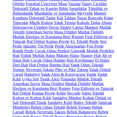
Objeler
Fotoğraf Çerçevesi
Mum
Vazolar
Yapay Çiçekler
Dekoratif Tabak ve Kaseler
Biblo
Şaraplıklar
Tütsülük ve
Buhurdanlık
Mumluklar ve Şamdanlar
Meyvelik
Magnet
Kumbara
Dekoratif Taşlar
Kül Tablası
Nazar Boncuğu
Kitap
Tutucular
Müzik Kutusu
Yatak Tepsisi
Kokulu Taşlar
Ahşap
Dekorasyon Ürünleri
Duvar Süsleri
Cansız Manken
Mutfak
Tekstili
Amerikan Servis
Masa Örtüleri
Mutfak Önlüğü
Mutfak Havlusu ve Kurulama Bezi
Runner
Fırın Eldiveni ve
Tutacak
Raf Örtüsü
Kumaş Peçete
Ev Tekstili
Perde
Stor
Perde
Jaluziler
Tül Perde
Perde Aksesuarları
Fon Perde
Rustik Perde
Çocuk Odası Perdesi
Güneşlik
Mutfak Perdeleri
Halı
Yolluk
Mutfak Halısı
Makine Halısı
Shaggy Halı
Jüt ve
Hasır Halı
Çocuk Odası Halıları
Halı Kaydırmazı
El Halısı
Deri Halı
Halı Örtüsü
Bambu Halı
Yatak Odası Tekstili
Yorgan
Nevresim Takımı
Pike ve Pike Takımı
Yatak Örtüsü
Çarşaf
Battaniye
Yatak Alezi & Koruyucusu
Yastık
Yastık
Kılıfı
Uyku Seti
Yastık Alezi
Paspaslar
Mutfak Tekstili
Amerikan Servis
Masa Örtüleri
Mutfak Önlüğü
Mutfak
Havlusu ve Kurulama Bezi
Runner
Fırın Eldiveni ve Tutacak
Raf Örtüsü
Kumaş Peçete
Kilim
Seccade
Salon Tekstili
Kırlent ve Kırlent Kılıfı
Sandalye Minderi
Koltuk Örtüsü ve
Şalı
Dekoratif Yastık
Sandalye Kılıfı
Bahçe Tekstili
Salıncak
Minderleri
Bebek Odası Tekstili
Bebek Yorganı
Bebek
Çarşafı
Bebek Nevresim Takımı
Bebek Battaniyesi
Bebek
Uyku Seti
Banyo Tekstil
Banyo Paspasları
Banyo Bakım