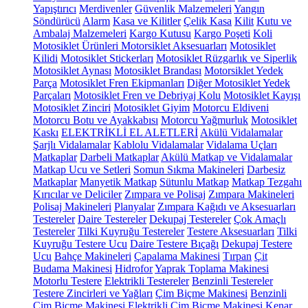
Yapıştırıcı
Merdivenler
Güvenlik Malzemeleri
Yangın
Söndürücü
Alarm
Kasa ve Kilitler
Çelik Kasa
Kilit
Kutu ve
Ambalaj Malzemeleri
Kargo Kutusu
Kargo Poşeti
Koli
Motosiklet Ürünleri
Motorsiklet Aksesuarları
Motosiklet
Kilidi
Motosiklet Stickerları
Motosiklet Rüzgarlık ve Siperlik
Motosiklet Aynası
Motosiklet Brandası
Motorsiklet Yedek
Parça
Motosiklet Fren Ekipmanları
Diğer Motosiklet Yedek
Parçaları
Motosiklet Fren ve Debriyaj Kolu
Motosiklet Kayışı
Motosiklet Zinciri
Motosiklet Giyim
Motorcu Eldiveni
Motorcu Botu ve Ayakkabısı
Motorcu Yağmurluk
Motosiklet
Kaskı
ELEKTRİKLİ EL ALETLERİ
Akülü Vidalamalar
Şarjlı Vidalamalar
Kablolu Vidalamalar
Vidalama Uçları
Matkaplar
Darbeli Matkaplar
Akülü Matkap ve Vidalamalar
Matkap Ucu ve Setleri
Somun Sıkma Makineleri
Darbesiz
Matkaplar
Manyetik Matkap
Sütunlu Matkap
Matkap Tezgahı
Kırıcılar ve Deliciler
Zımpara ve Polisaj
Zımpara Makineleri
Polisaj Makineleri
Planyalar
Zımpara Kağıdı ve Aksesuarları
Testereler
Daire Testereler
Dekupaj Testereler
Çok Amaçlı
Testereler
Tilki Kuyruğu Testereler
Testere Aksesuarları
Tilki
Kuyruğu Testere Ucu
Daire Testere Bıçağı
Dekupaj Testere
Ucu
Bahçe Makineleri
Çapalama Makinesi
Tırpan
Çit
Budama Makinesi
Hidrofor
Yaprak Toplama Makinesi
Motorlu Testere
Elektrikli Testereler
Benzinli Testereler
Testere Zincirleri ve Yağları
Çim Biçme Makinesi
Benzinli
Çim Biçme Makinesi
Elektrikli Çim Biçme Makinesi
Kenar