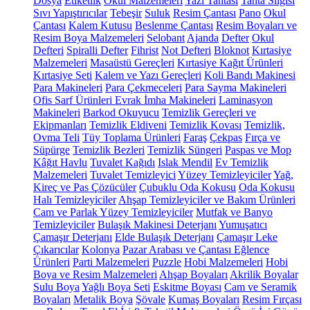
Dosya
Etiketlik
Okul Malzemeleri
Yazı Tahtası
Tahta Silgisi
Sıvı Yapıştırıcılar
Tebeşir
Suluk
Resim Çantası
Pano
Okul
Çantası
Kalem Kutusu
Beslenme Çantası
Resim Boyaları ve
Resim Boya Malzemeleri
Selobant
Ajanda
Defter
Okul
Defteri
Spiralli Defter
Fihrist
Not Defteri
Bloknot
Kırtasiye
Malzemeleri
Masaüstü Gereçleri
Kırtasiye Kağıt Ürünleri
Kırtasiye Seti
Kalem ve Yazı Gereçleri
Koli Bandı Makinesi
Para Makineleri
Para Çekmeceleri
Para Sayma Makineleri
Ofis Sarf Ürünleri
Evrak İmha Makineleri
Laminasyon
Makineleri
Barkod Okuyucu
Temizlik Gereçleri ve
Ekipmanları
Temizlik Eldiveni
Temizlik Kovası
Temizlik,
Ovma Teli
Tüy Toplama Ürünleri
Faraş
Çekpas
Fırça ve
Süpürge
Temizlik Bezleri
Temizlik Süngeri
Paspas ve Mop
Kâğıt Havlu
Tuvalet Kağıdı
Islak Mendil
Ev Temizlik
Malzemeleri
Tuvalet Temizleyici
Yüzey Temizleyiciler
Yağ,
Kireç ve Pas Çözücüler
Çubuklu Oda Kokusu
Oda Kokusu
Halı Temizleyiciler
Ahşap Temizleyiciler ve Bakım Ürünleri
Cam ve Parlak Yüzey Temizleyiciler
Mutfak ve Banyo
Temizleyiciler
Bulaşık Makinesi Deterjanı
Yumuşatıcı
Çamaşır Deterjanı
Elde Bulaşık Deterjanı
Çamaşır Leke
Çıkarıcılar
Kolonya
Pazar Arabası ve Çantası
Eğlence
Ürünleri
Parti Malzemeleri
Puzzle
Hobi Malzemeleri
Hobi
Boya ve Resim Malzemeleri
Ahşap Boyaları
Akrilik Boyalar
Sulu Boya
Yağlı Boya Seti
Eskitme Boyası
Cam ve Seramik
Boyaları
Metalik Boya
Şövale
Kumaş Boyaları
Resim Fırçası