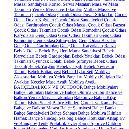
Masası Sandalyesi
Konsol
Servis Masaları
Masa ve Masa
Takımları
Yemek Masası ve Takımları
Mutfak Masası ve
Takımları
Çocuk Odası
Çocuk Odası Duvar Stickerları
Çocuk
Odası Duvar Kağıtları
Çocuk Odası Sandalyeleri
Çocuk
Odası Gardıropları
Çocuk Odası Masası
Çocuk Odası Bazası
Çocuk Odası Takımları
Çocuk Odası Komodini
Çocuk Odası
Karyolaları
Genç Odası
Genç Odası Takımları
Genç Odası
Komodini
Genç Odası Şifonyerleri
Genç Odası Bazaları
Genç Odası Gardıropları
Genç Odası Karyolaları
Ranza
Bebek Odası
Bebek Beşikleri
Mama Sandalyesi
Bebek
Karyolaları
Bebek Gardıropları
Bebek Yatakları
Bebek Odası
Takımları
Oyuncak Dolabı
Bebek Şifonyer
Bebek Odası
Tekstili
Bebek Yorganı
Bebek Çarşafı
Bebek Nevresim
Takımı
Bebek Battaniyesi
Bebek Uyku Seti
Mobilya
Aksesuarları
Mobilya Yedek Parçaları
Mobilya Kulpları
Raf
Ayakları
Keçeler
Masa Ayağı
Mobilya Ayağı
BAHÇE,BALKON VE OUTDOOR
Bahçe Mobilyaları
Bahçe Takımları
Balkon ve Bahçe Oturma Grubu
Bahçe ve
Balkon Yemek Masası Takımları
Balkon ve Bahçe Köşe
Takımı
Bistro Setleri
Bahçe Minderi
Çardak ve Kameriyeler
Bahçe ve Balkon Masası
Bahçe Şemsiyesi
Bahçe Bankı
Bahçe Sandalyeleri
Bahçe Sehpası
Bahçe Mobilya Kılıfları
Hamak
Bahçe Salıncağı
Şezlong
Bahçe Koltukları
Ahşap Ev
ve Bungalov
Tente
Prefabrik Evler
Kamp Spor ve Outdoor
Kamp Malzemeleri
Çadırlar
Kamp Sandalyesi
Uyku Tulumu