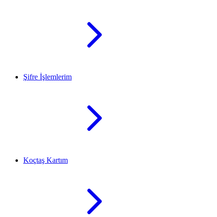
Şifre İşlemlerim
Koçtaş Kartım