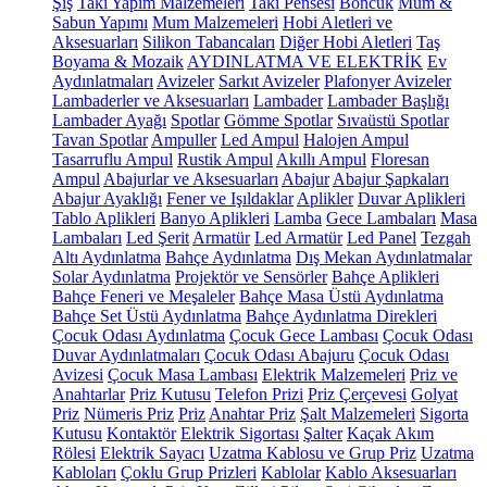
Şiş
Takı Yapım Malzemeleri
Takı Pensesi
Boncuk
Mum &
Sabun Yapımı
Mum Malzemeleri
Hobi Aletleri ve
Aksesuarları
Silikon Tabancaları
Diğer Hobi Aletleri
Taş
Boyama & Mozaik
AYDINLATMA VE ELEKTRİK
Ev
Aydınlatmaları
Avizeler
Sarkıt Avizeler
Plafonyer Avizeler
Lambaderler ve Aksesuarları
Lambader
Lambader Başlığı
Lambader Ayağı
Spotlar
Gömme Spotlar
Sıvaüstü Spotlar
Tavan Spotlar
Ampuller
Led Ampul
Halojen Ampul
Tasarruflu Ampul
Rustik Ampul
Akıllı Ampul
Floresan
Ampul
Abajurlar ve Aksesuarları
Abajur
Abajur Şapkaları
Abajur Ayaklığı
Fener ve Işıldaklar
Aplikler
Duvar Aplikleri
Tablo Aplikleri
Banyo Aplikleri
Lamba
Gece Lambaları
Masa
Lambaları
Led Şerit
Armatür
Led Armatür
Led Panel
Tezgah
Altı Aydınlatma
Bahçe Aydınlatma
Dış Mekan Aydınlatmalar
Solar Aydınlatma
Projektör ve Sensörler
Bahçe Aplikleri
Bahçe Feneri ve Meşaleler
Bahçe Masa Üstü Aydınlatma
Bahçe Set Üstü Aydınlatma
Bahçe Aydınlatma Direkleri
Çocuk Odası Aydınlatma
Çocuk Gece Lambası
Çocuk Odası
Duvar Aydınlatmaları
Çocuk Odası Abajuru
Çocuk Odası
Avizesi
Çocuk Masa Lambası
Elektrik Malzemeleri
Priz ve
Anahtarlar
Priz Kutusu
Telefon Prizi
Priz Çerçevesi
Golyat
Priz
Nümeris Priz
Priz
Anahtar Priz
Şalt Malzemeleri
Sigorta
Kutusu
Kontaktör
Elektrik Sigortası
Şalter
Kaçak Akım
Rölesi
Elektrik Sayacı
Uzatma Kablosu ve Grup Priz
Uzatma
Kabloları
Çoklu Grup Prizleri
Kablolar
Kablo Aksesuarları