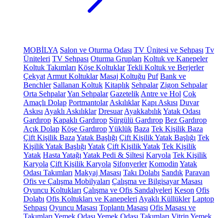
MOBİLYA
Salon ve Oturma Odası
TV Ünitesi ve Sehpası
Tv
Üniteleri
TV Sehpası
Oturma Grupları
Koltuk ve Kanepeler
Koltuk Takımları
Köşe Koltuklar
Tekli Koltuk ve Berjerler
Çekyat
Armut Koltuklar
Masaj Koltuğu
Puf
Bank ve
Benchler
Sallanan Koltuk
Kitaplık
Sehpalar
Zigon Sehpalar
Orta Sehpalar
Yan Sehpalar
Gazetelik
Antre ve Hol
Çok
Amaçlı Dolap
Portmantolar
Askılıklar
Kapı Askısı
Duvar
Askısı
Ayaklı Askılıklar
Dresuar
Ayakkabılık
Yatak Odası
Gardırop
Kapaklı Gardırop
Sürgülü Gardırop
Bez Gardırop
Açık Dolap
Köşe Gardırop
Yüklük
Baza
Tek Kişilik Baza
Çift Kişilik Baza
Yatak Başlığı
Çift Kişilik Yatak Başlığı
Tek
Kişilik Yatak Başlığı
Yatak
Çift Kişilik Yatak
Tek Kişilik
Yatak
Hasta Yatağı
Yatak Pedi & Şiltesi
Karyola
Tek Kişilik
Karyola
Çift Kişilik Karyola
Şifonyerler
Komodin
Yatak
Odası Takımları
Makyaj Masası
Takı Dolabı
Sandık
Paravan
Ofis ve Çalışma Mobilyaları
Çalışma ve Bilgisayar Masası
Oyuncu Koltukları
Çalışma ve Ofis Sandalyeleri
Keson
Ofis
Dolabı
Ofis Koltukları ve Kanepeleri
Ayaklı Küllükler
Laptop
Sehpası
Oyuncu Masası
Toplantı Masası
Ofis Masası ve
Takımları
Yemek Odası
Yemek Odası Takımları
Vitrin
Yemek