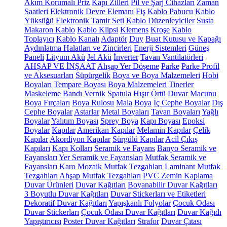
Akım Korumalı Priz
Kapı Zilleri
Pil ve Şarj Cihazları
Zaman
Saatleri
Elektronik Devre Elemanı
Fiş
Kablo Pabucu
Kablo
Yüksüğü
Elektronik Tamir Seti
Kablo Düzenleyiciler
Susta
Makaron Kablo
Kablo Klipsi
Klemens
Kroşe
Kablo
Toplayıcı
Kablo Kanalı
Adaptör
Duy
Buat Kutusu ve Kapağı
Aydınlatma Halatları ve Zincirleri
Enerji Sistemleri
Güneş
Paneli
Lityum Akü
Jel Akü
İnverter
Tavan Vantilatörleri
AHŞAP VE İNŞAAT
Ahşap Yer Döşeme
Parke
Parke Profil
ve Aksesuarları
Süpürgelik
Boya ve Boya Malzemeleri
Hobi
Boyaları
Tempare Boyası
Boya Malzemeleri
Tinerler
Maskeleme Bandı
Vernik
Spatula
Hışır Örtü
Duvar Macunu
Boya Fırçaları
Boya Rulosu
Mala
Boya
İç Cephe Boyalar
Dış
Cephe Boyalar
Astarlar
Metal Boyaları
Tavan Boyaları
Yağlı
Boyalar
Yalıtım Boyası
Sprey Boya
Kapı Boyası
Epoksi
Boyalar
Kapılar
Amerikan Kapılar
Melamin Kapılar
Çelik
Kapılar
Akordiyon Kapılar
Sürgülü Kapılar
Acil Çıkış
Kapıları
Kapı Kolları
Seramik ve Fayans
Banyo Seramik ve
Fayansları
Yer Seramik ve Fayansları
Mutfak Seramik ve
Fayansları
Karo
Mozaik
Mutfak Tezgahları
Laminant Mutfak
Tezgahları
Ahşap Mutfak Tezgahları
PVC Zemin Kaplama
Duvar Ürünleri
Duvar Kağıtları
Boyanabilir Duvar Kağıtları
3 Boyutlu Duvar Kağıtları
Duvar Stickerları ve Etiketleri
Dekoratif Duvar Kağıtları
Yapışkanlı Folyolar
Çocuk Odası
Duvar Stickerları
Çocuk Odası Duvar Kağıtları
Duvar Kağıdı
Yapıştırıcısı
Poster Duvar Kağıtları
Strafor
Duvar Çıtası