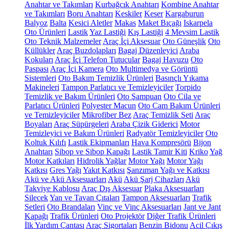
Anahtar ve Takımları
Kurbağcık Anahtarı
Kombine Anahtar
ve Takımları
Boru Anahtarı
Keskiler
Keser
Kargaburun
Balyoz
Balta
Kesici Aletler
Makas
Maket Bıçağı
Iskarpela
Oto Ürünleri
Lastik
Yaz Lastiği
Kış Lastiği
4 Mevsim Lastik
Oto Teknik Malzemeler
Araç İçi Aksesuar
Oto Güneşlik
Oto
Küllükler
Araç Buzdolapları
Bagaj Düzenleyici
Araba
Kokuları
Araç İçi Telefon Tutucular
Bagaj Havuzu
Oto
Paspası
Araç İçi Kamera
Oto Multimedya ve Görüntü
Sistemleri
Oto Bakım Temizlik Ürünleri
Basınçlı Yıkama
Makineleri
Tampon Parlatıcı ve Temizleyiciler
Torpido
Temizlik ve Bakım Ürünleri
Oto Şampuan
Oto Cila ve
Parlatıcı Ürünleri
Polyester Macun
Oto Cam Bakım Ürünleri
ve Temizleyiciler
Mikrofiber Bez
Araç Temizlik Seti
Araç
Boyaları
Araç Süpürgeleri
Araba Çizik Giderici
Motor
Temizleyici ve Bakım Ürünleri
Radyatör Temizleyiciler
Oto
Koltuk Kılıfı
Lastik Ekipmanları
Hava Kompresörü
Bijon
Anahtarı
Sibop ve Sibop Kapağı
Lastik Tamir Kiti
Kriko
Yağ
Motor Katkıları
Hidrolik Yağlar
Motor Yağı
Motor Yağı
Katkısı
Gres Yağı
Yakıt Katkısı
Şanzıman Yağı ve Katkısı
Akü ve Akü Aksesuarları
Akü
Akü Şarj Cihazları
Akü
Takviye Kablosu
Araç Dış Aksesuar
Plaka Aksesuarları
Silecek
Yan ve Tavan Çıtaları
Tampon Aksesuarları
Trafik
Setleri
Oto Brandaları
Vinç ve Vinç Aksesuarları
Jant ve Jant
Kapağı
Trafik Ürünleri
Oto Projektör
Diğer Trafik Ürünleri
İlk Yardım Çantası
Araç Sigortaları
Benzin Bidonu
Acil Çıkış