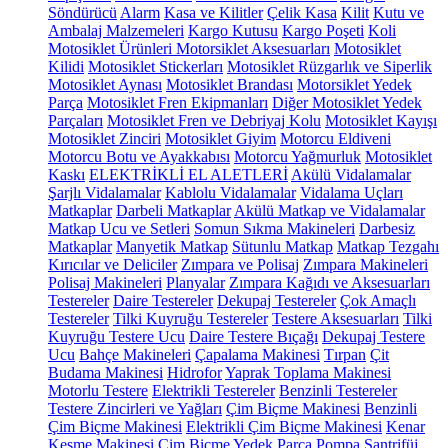
Söndürücü
Alarm
Kasa ve Kilitler
Çelik Kasa
Kilit
Kutu ve
Ambalaj Malzemeleri
Kargo Kutusu
Kargo Poşeti
Koli
Motosiklet Ürünleri
Motorsiklet Aksesuarları
Motosiklet
Kilidi
Motosiklet Stickerları
Motosiklet Rüzgarlık ve Siperlik
Motosiklet Aynası
Motosiklet Brandası
Motorsiklet Yedek
Parça
Motosiklet Fren Ekipmanları
Diğer Motosiklet Yedek
Parçaları
Motosiklet Fren ve Debriyaj Kolu
Motosiklet Kayışı
Motosiklet Zinciri
Motosiklet Giyim
Motorcu Eldiveni
Motorcu Botu ve Ayakkabısı
Motorcu Yağmurluk
Motosiklet
Kaskı
ELEKTRİKLİ EL ALETLERİ
Akülü Vidalamalar
Şarjlı Vidalamalar
Kablolu Vidalamalar
Vidalama Uçları
Matkaplar
Darbeli Matkaplar
Akülü Matkap ve Vidalamalar
Matkap Ucu ve Setleri
Somun Sıkma Makineleri
Darbesiz
Matkaplar
Manyetik Matkap
Sütunlu Matkap
Matkap Tezgahı
Kırıcılar ve Deliciler
Zımpara ve Polisaj
Zımpara Makineleri
Polisaj Makineleri
Planyalar
Zımpara Kağıdı ve Aksesuarları
Testereler
Daire Testereler
Dekupaj Testereler
Çok Amaçlı
Testereler
Tilki Kuyruğu Testereler
Testere Aksesuarları
Tilki
Kuyruğu Testere Ucu
Daire Testere Bıçağı
Dekupaj Testere
Ucu
Bahçe Makineleri
Çapalama Makinesi
Tırpan
Çit
Budama Makinesi
Hidrofor
Yaprak Toplama Makinesi
Motorlu Testere
Elektrikli Testereler
Benzinli Testereler
Testere Zincirleri ve Yağları
Çim Biçme Makinesi
Benzinli
Çim Biçme Makinesi
Elektrikli Çim Biçme Makinesi
Kenar
Kesme Makinesi
Çim Biçme Yedek Parça
Pompa
Santrifüj