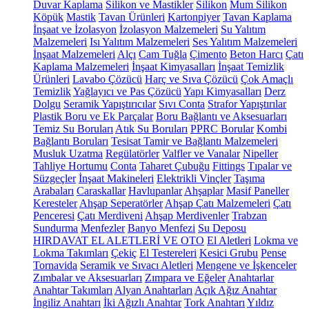
Duvar Kaplama
Silikon ve Mastikler
Silikon
Mum Silikon
Köpük
Mastik
Tavan Ürünleri
Kartonpiyer
Tavan Kaplama
İnşaat ve İzolasyon
İzolasyon Malzemeleri
Su Yalıtım
Malzemeleri
Isı Yalıtım Malzemeleri
Ses Yalıtım Malzemeleri
İnşaat Malzemeleri
Alçı
Cam Tuğla
Çimento
Beton Harcı
Çatı
Kaplama Malzemeleri
İnşaat Kimyasalları
İnşaat Temizlik
Ürünleri
Lavabo Çözücü
Harç ve Sıva Çözücü
Çok Amaçlı
Temizlik
Yağlayıcı ve Pas Çözücü
Yapı Kimyasalları
Derz
Dolgu
Seramik Yapıştırıcılar
Sıvı Conta
Strafor Yapıştırılar
Plastik Boru ve Ek Parçalar
Boru Bağlantı ve Aksesuarları
Temiz Su Boruları
Atık Su Boruları
PPRC Borular
Kombi
Bağlantı Boruları
Tesisat Tamir ve Bağlantı Malzemeleri
Musluk Uzatma
Regülatörler
Valfler ve Vanalar
Nipeller
Tahliye Hortumu
Conta
Taharet Çubuğu
Fittings
Tıpalar ve
Süzgeçler
İnşaat Makineleri
Elektrikli Vinçler
Taşıma
Arabaları
Caraskallar
Havlupanlar
Ahşaplar
Masif Paneller
Keresteler
Ahşap Seperatörler
Ahşap Çatı Malzemeleri
Çatı
Penceresi
Çatı Merdiveni
Ahşap Merdivenler
Trabzan
Sundurma
Menfezler
Banyo Menfezi
Su Deposu
HIRDAVAT EL ALETLERİ VE OTO
El Aletleri
Lokma ve
Lokma Takımları
Çekiç
El Testereleri
Kesici Grubu
Pense
Tornavida
Seramik ve Sıvacı Aletleri
Mengene ve İşkenceler
Zımbalar ve Aksesuarları
Zımpara ve Eğeler
Anahtarlar
Anahtar Takımları
Alyan Anahtarları
Açık Ağız Anahtar
İngiliz Anahtarı
İki Ağızlı Anahtar
Tork Anahtarı
Yıldız