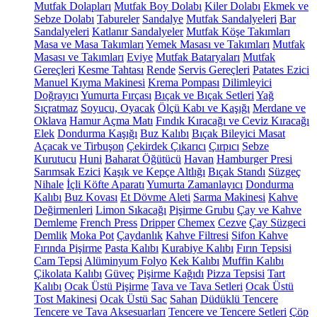
Mutfak Dolapları
Mutfak Boy Dolabı
Kiler Dolabı
Ekmek ve
Sebze Dolabı
Tabureler
Sandalye
Mutfak Sandalyeleri
Bar
Sandalyeleri
Katlanır Sandalyeler
Mutfak Köşe Takımları
Masa ve Masa Takımları
Yemek Masası ve Takımları
Mutfak
Masası ve Takımları
Eviye
Mutfak Bataryaları
Mutfak
Gereçleri
Kesme Tahtası
Rende
Servis Gereçleri
Patates Ezici
Manuel Kıyma Makinesi
Krema Pompası
Dilimleyici
Doğrayıcı
Yumurta Fırçası
Bıçak ve Bıçak Setleri
Yağ
Sıçratmaz
Soyucu, Oyacak
Ölçü Kabı ve Kaşığı
Merdane ve
Oklava
Hamur Açma Matı
Fındık Kıracağı ve Ceviz Kıracağı
Elek
Dondurma Kaşığı
Buz Kalıbı
Bıçak Bileyici Masat
Açacak ve Tirbuşon
Çekirdek Çıkarıcı
Çırpıcı
Sebze
Kurutucu
Huni
Baharat Öğütücü
Havan
Hamburger Presi
Sarımsak Ezici
Kaşık ve Kepçe Altlığı
Bıçak Standı
Süzgeç
Nihale
İçli Köfte Aparatı
Yumurta Zamanlayıcı
Dondurma
Kalıbı
Buz Kovası
Et Dövme Aleti
Sarma Makinesi
Kahve
Değirmenleri
Limon Sıkacağı
Pişirme Grubu
Çay ve Kahve
Demleme
French Press
Dripper
Chemex
Cezve
Çay Süzgeci
Demlik
Moka Pot
Çaydanlık
Kahve Filtresi
Sifon Kahve
Fırında Pişirme
Pasta Kalıbı
Kurabiye Kalıbı
Fırın Tepsisi
Cam Tepsi
Alüminyum Folyo
Kek Kalıbı
Muffin Kalıbı
Çikolata Kalıbı
Güveç
Pişirme Kağıdı
Pizza Tepsisi
Tart
Kalıbı
Ocak Üstü Pişirme
Tava ve Tava Setleri
Ocak Üstü
Tost Makinesi
Ocak Üstü Sac
Sahan
Düdüklü Tencere
Tencere ve Tava Aksesuarları
Tencere ve Tencere Setleri
Çöp