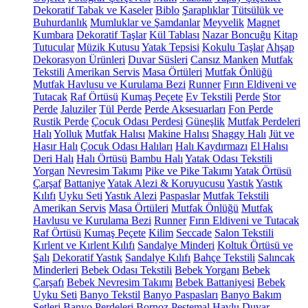
Dekoratif Tabak ve Kaseler
Biblo
Şaraplıklar
Tütsülük ve
Buhurdanlık
Mumluklar ve Şamdanlar
Meyvelik
Magnet
Kumbara
Dekoratif Taşlar
Kül Tablası
Nazar Boncuğu
Kitap
Tutucular
Müzik Kutusu
Yatak Tepsisi
Kokulu Taşlar
Ahşap
Dekorasyon Ürünleri
Duvar Süsleri
Cansız Manken
Mutfak
Tekstili
Amerikan Servis
Masa Örtüleri
Mutfak Önlüğü
Mutfak Havlusu ve Kurulama Bezi
Runner
Fırın Eldiveni ve
Tutacak
Raf Örtüsü
Kumaş Peçete
Ev Tekstili
Perde
Stor
Perde
Jaluziler
Tül Perde
Perde Aksesuarları
Fon Perde
Rustik Perde
Çocuk Odası Perdesi
Güneşlik
Mutfak Perdeleri
Halı
Yolluk
Mutfak Halısı
Makine Halısı
Shaggy Halı
Jüt ve
Hasır Halı
Çocuk Odası Halıları
Halı Kaydırmazı
El Halısı
Deri Halı
Halı Örtüsü
Bambu Halı
Yatak Odası Tekstili
Yorgan
Nevresim Takımı
Pike ve Pike Takımı
Yatak Örtüsü
Çarşaf
Battaniye
Yatak Alezi & Koruyucusu
Yastık
Yastık
Kılıfı
Uyku Seti
Yastık Alezi
Paspaslar
Mutfak Tekstili
Amerikan Servis
Masa Örtüleri
Mutfak Önlüğü
Mutfak
Havlusu ve Kurulama Bezi
Runner
Fırın Eldiveni ve Tutacak
Raf Örtüsü
Kumaş Peçete
Kilim
Seccade
Salon Tekstili
Kırlent ve Kırlent Kılıfı
Sandalye Minderi
Koltuk Örtüsü ve
Şalı
Dekoratif Yastık
Sandalye Kılıfı
Bahçe Tekstili
Salıncak
Minderleri
Bebek Odası Tekstili
Bebek Yorganı
Bebek
Çarşafı
Bebek Nevresim Takımı
Bebek Battaniyesi
Bebek
Uyku Seti
Banyo Tekstil
Banyo Paspasları
Banyo Bakım
Setleri
Banyo Perdeleri
Bornoz
Peştemal
Havlu
Duvar