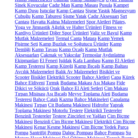
Sinek Kovucular
Çadır Matı
Kamp Masası
Pusula
Kampet
Kamp Duşu
Isıtıcılar
Kamp Çantası
Şişme Yastık
Magnezyum
Çubuğu
Kamp Taburesi
Şişme Yatak
Çadır Aksesuarı
Sırt
Çantası
Hayatta Kalma Malzemeleri
Spor Aletleri
Pilates,
Yoga ve Jimnastik
Ağırlık ve Halter Ürünleri
Fitness ve
Kardiyo Ürünleri
Diğer Spor Ürünleri
Valiz ve Bavul
Kamp
Mutfak Malzemeleri
Termal Çanta
Matara
Kamp Yemek
Pişirme Seti
Kamp Buzluk ve Soğutucu Ürünler
Kamp
Demliği
Kamp Tavası
Kamp Ocağı
Kamp Mutfak
Aksesuarları
Çakmak ve Yakıcılar
Termoslar
Aydınlatma
Ekipmanları
El Feneri
Işıldak
Kafa Lambası
Kamp El Aletleri
Kamp Testeresi
Kamp Küreği
Kamp Bıçağı
Kamp Baltası
Avcılık Malzemeleri
Balık Av Malzemeleri
Bisiklet ve
Scooter
Bisiklet
Elektrikli Scooter
Bahçe Aletleri
Çapa
Kürek
Bahçe Eldiveni
Tırmık
Budama Makası
Aşı Makası
Fide
Dikici ve Sökücü
Orak
Bahçe El Aleti Setleri
Çim Makası
Tırpan Misinası
Aşı Bıçağı
Meyve Toplama Aleti
Budama
Testeresi
Bahçe Çatalı
Kazma
Bahçe Makineleri
Çapalama
Makinesi
Tırpan
Çit Budama Makinesi
Hidrofor
Yaprak
Toplama Makinesi
Motorlu Testere
Elektrikli Testereler
Benzinli Testereler
Testere Zincirleri ve Yağları
Çim Biçme
Makinesi
Benzinli Çim Biçme Makinesi
Elektrikli Çim Biçme
Makinesi
Kenar Kesme Makinesi
Çim Biçme Yedek Parça
Pompa
Santrifüj Pompa
Dalgıç Pompası
Bahçe Pompası
Su