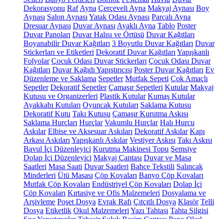
Dekorasyonu
Raf
Ayna
Çerçeveli Ayna
Makyaj Aynası
Boy
Aynası
Salon Aynası
Yatak Odası Aynası
Parçalı Ayna
Dresuar Aynası
Duvar Aynası
Ayaklı Ayna
Tablo
Poster
Duvar Panoları
Duvar Halısı ve Örtüsü
Duvar Kağıtları
Boyanabilir Duvar Kağıtları
3 Boyutlu Duvar Kağıtları
Duvar
Stickerları ve Etiketleri
Dekoratif Duvar Kağıtları
Yapışkanlı
Folyolar
Çocuk Odası Duvar Stickerları
Çocuk Odası Duvar
Kağıtları
Duvar Kağıdı Yapıştırıcısı
Poster Duvar Kağıtları
Ev
Düzenleme ve Saklama
Sepetler
Mutfak Sepeti
Çok Amaçlı
Sepetler
Dekoratif Sepetler
Çamaşır Sepetleri
Kutular
Makyaj
Kutusu ve Organizerleri
Plastik Kutular
Kumaş Kutular
Ayakkabı Kutuları
Oyuncak Kutuları
Saklama Kutusu
Dekoratif Kutu
Takı Kutusu
Çamaşır Kurutma Askısı
Saklama Hurçları
Hurçlar
Vakumlu Hurçlar
Halı Hurcu
Askılar
Elbise ve Aksesuar Askıları
Dekoratif Askılar
Kapı
Arkası Askıları
Yapışkanlı Askılar
Vestiyer Askısı
Takı Askısı
Bavul İçi Düzenleyici
Kurutma Makinesi Topu
Şemsiye
Dolap İçi Düzenleyici
Makyaj Çantası
Duvar ve Masa
Saatleri
Masa Saati
Duvar Saatleri
Bahçe Tekstili
Salıncak
Minderleri
Ütü Masası
Çöp Kovaları
Banyo Çöp Kovaları
Mutfak Çöp Kovaları
Endüstriyel Çöp Kovaları
Dolap İçi
Çöp Kovaları
Kırtasiye ve Ofis Malzemeleri
Dosyalama ve
Arşivleme
Poşet Dosya
Evrak Rafı
Çıtçıtlı Dosya
Klasör
Telli
Dosya
Etiketlik
Okul Malzemeleri
Yazı Tahtası
Tahta Silgisi