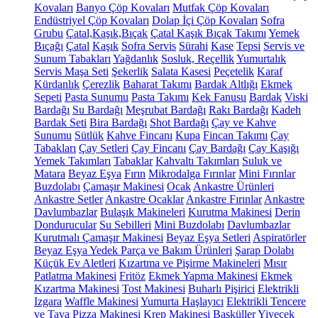
Kovaları
Banyo Çöp Kovaları
Mutfak Çöp Kovaları
Endüstriyel Çöp Kovaları
Dolap İçi Çöp Kovaları
Sofra
Grubu
Çatal,Kaşık,Bıçak
Çatal Kaşık Bıçak Takımı
Yemek
Bıçağı
Çatal
Kaşık
Sofra Servis
Sürahi
Kase
Tepsi
Servis ve
Sunum Tabakları
Yağdanlık
Sosluk, Reçellik
Yumurtalık
Servis Maşa Seti
Şekerlik
Salata Kasesi
Peçetelik
Karaf
Kürdanlık
Çerezlik
Baharat Takımı
Bardak Altlığı
Ekmek
Sepeti
Pasta Sunumu
Pasta Takımı
Kek Fanusu
Bardak
Viski
Bardağı
Su Bardağı
Meşrubat Bardağı
Rakı Bardağı
Kadeh
Bardak Seti
Bira Bardağı
Shot Bardağı
Çay ve Kahve
Sunumu
Sütlük
Kahve Fincanı
Kupa
Fincan Takımı
Çay
Tabakları
Çay Setleri
Çay Fincanı
Çay Bardağı
Çay Kaşığı
Yemek Takımları
Tabaklar
Kahvaltı Takımları
Suluk ve
Matara
Beyaz Eşya
Fırın
Mikrodalga Fırınlar
Mini Fırınlar
Buzdolabı
Çamaşır Makinesi
Ocak
Ankastre Ürünleri
Ankastre Setler
Ankastre Ocaklar
Ankastre Fırınlar
Ankastre
Davlumbazlar
Bulaşık Makineleri
Kurutma Makinesi
Derin
Dondurucular
Su Sebilleri
Mini Buzdolabı
Davlumbazlar
Kurutmalı Çamaşır Makinesi
Beyaz Eşya Setleri
Aspiratörler
Beyaz Eşya Yedek Parça ve Bakım Ürünleri
Şarap Dolabı
Küçük Ev Aletleri
Kızartma ve Pişirme Makineleri
Mısır
Patlatma Makinesi
Fritöz
Ekmek Yapma Makinesi
Ekmek
Kızartma Makinesi
Tost Makinesi
Buharlı Pişirici
Elektrikli
Izgara
Waffle Makinesi
Yumurta Haşlayıcı
Elektrikli Tencere
ve Tava
Pizza Makinesi
Krep Makinesi
Basküller
Yiyecek