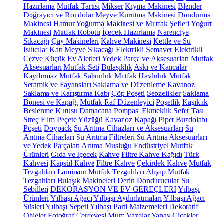
Hazırlama
Mutfak Tartısı
Mikser
Kıyma Makinesi
Blender
Doğrayıcı ve Rondolar
Meyve Kurutma Makinesi
Dondurma
Makinesi
Hamur Yoğurma Makinesi ve Mutfak Şefleri
Yoğurt
Makinesi
Mutfak Robotu
İçecek Hazırlama
Narenciye
Sıkacağı
Çay Makineleri
Kahve Makinesi
Kettle ve Su
Isıtıcılar
Katı Meyve Sıkacağı
Elektrikli Semaver
Elektrikli
Cezve
Küçük Ev Aletleri Yedek Parça ve Aksesuarları
Mutfak
Aksesuarları
Mutfak Seti
Bulaşıklık
Askı ve Kancalar
Kaydırmaz
Mutfak Sabunluk
Mutfak Havluluk
Mutfak
Seramik ve Fayansları
Saklama ve Düzenleme
Kavanoz
Saklama ve Karıştırma Kabı
Çöp Poşeti
Sebzelikler
Saklama
Bonesi ve Kapağı
Mutfak Raf Düzenleyici
Poşetlik
Kaşıklık
Beslenme Kutusu
Damacana Pompası
Ekmeklik
Sefer Tası
Streç Film
Peçete Yüzüğü
Kavanoz Kapağı
Pipet
Buzdolabı
Poşeti
Doypack
Su Arıtma Cihazları ve Aksesuarları
Su
Arıtma Cihazları
Su Arıtma Filtreleri
Su Arıtma Aksesuarları
ve Yedek Parçaları
Arıtma Musluğu
Endüstriyel Mutfak
Ürünleri
Gıda ve İçecek
Kahve
Filtre Kahve Kağıdı
Türk
Kahvesi
Kapsül Kahve
Filtre Kahve
Çekirdek Kahve
Mutfak
Tezgahları
Laminant Mutfak Tezgahları
Ahşap Mutfak
Tezgahları
Bulaşık Makineleri
Derin Dondurucular
Su
Sebilleri
DEKORASYON VE EV GEREÇLERİ
Yılbaşı
Ürünleri
Yılbaşı Ağacı
Yılbaşı Aydınlatmaları
Yılbaşı Ağacı
Süsleri
Yılbaşı Sepeti
Yılbaşı Parti Malzemeleri
Dekoratif
Objeler
Fotoğraf Çerçevesi
Mum
Vazolar
Yapay Çiçekler