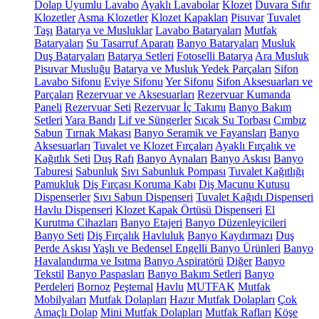
Dolap Uyumlu Lavabo
Ayaklı Lavabolar
Klozet
Duvara Sıfır
Klozetler
Asma Klozetler
Klozet Kapakları
Pisuvar
Tuvalet
Taşı
Batarya ve Musluklar
Lavabo Bataryaları
Mutfak
Bataryaları
Su Tasarruf Aparatı
Banyo Bataryaları
Musluk
Duş Bataryaları
Batarya Setleri
Fotoselli Batarya
Ara Musluk
Pisuvar Musluğu
Batarya ve Musluk Yedek Parçaları
Sifon
Lavabo Sifonu
Eviye Sifonu
Yer Sifonu
Sifon Aksesuarları ve
Parçaları
Rezervuar ve Aksesuarları
Rezervuar Kumanda
Paneli
Rezervuar Seti
Rezervuar İç Takımı
Banyo Bakım
Setleri
Yara Bandı
Lif ve Süngerler
Sıcak Su Torbası
Cımbız
Sabun
Tırnak Makası
Banyo Seramik ve Fayansları
Banyo
Aksesuarları
Tuvalet ve Klozet Fırçaları
Ayaklı Fırçalık ve
Kağıtlık Seti
Duş Rafı
Banyo Aynaları
Banyo Askısı
Banyo
Taburesi
Sabunluk
Sıvı Sabunluk Pompası
Tuvalet Kağıtlığı
Pamukluk
Diş Fırçası Koruma Kabı
Diş Macunu Kutusu
Dispenserler
Sıvı Sabun Dispenseri
Tuvalet Kağıdı Dispenseri
Havlu Dispenseri
Klozet Kapak Örtüsü Dispenseri
El
Kurutma Cihazları
Banyo Etajeri
Banyo Düzenleyicileri
Banyo Seti
Diş Fırçalık
Havluluk
Banyo Kaydırmazı
Duş
Perde Askısı
Yaşlı ve Bedensel Engelli Banyo Ürünleri
Banyo
Havalandırma ve Isıtma
Banyo Aspiratörü
Diğer
Banyo
Tekstil
Banyo Paspasları
Banyo Bakım Setleri
Banyo
Perdeleri
Bornoz
Peştemal
Havlu
MUTFAK
Mutfak
Mobilyaları
Mutfak Dolapları
Hazır Mutfak Dolapları
Çok
Amaçlı Dolap
Mini Mutfak Dolapları
Mutfak Rafları
Köşe