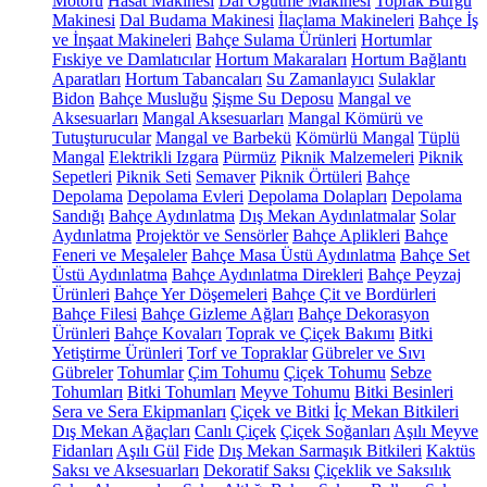
Motoru
Hasat Makinesi
Dal Öğütme Makinesi
Toprak Burgu
Makinesi
Dal Budama Makinesi
İlaçlama Makineleri
Bahçe İş
ve İnşaat Makineleri
Bahçe Sulama Ürünleri
Hortumlar
Fıskiye ve Damlatıcılar
Hortum Makaraları
Hortum Bağlantı
Aparatları
Hortum Tabancaları
Su Zamanlayıcı
Sulaklar
Bidon
Bahçe Musluğu
Şişme Su Deposu
Mangal ve
Aksesuarları
Mangal Aksesuarları
Mangal Kömürü ve
Tutuşturucular
Mangal ve Barbekü
Kömürlü Mangal
Tüplü
Mangal
Elektrikli Izgara
Pürmüz
Piknik Malzemeleri
Piknik
Sepetleri
Piknik Seti
Semaver
Piknik Örtüleri
Bahçe
Depolama
Depolama Evleri
Depolama Dolapları
Depolama
Sandığı
Bahçe Aydınlatma
Dış Mekan Aydınlatmalar
Solar
Aydınlatma
Projektör ve Sensörler
Bahçe Aplikleri
Bahçe
Feneri ve Meşaleler
Bahçe Masa Üstü Aydınlatma
Bahçe Set
Üstü Aydınlatma
Bahçe Aydınlatma Direkleri
Bahçe Peyzaj
Ürünleri
Bahçe Yer Döşemeleri
Bahçe Çit ve Bordürleri
Bahçe Filesi
Bahçe Gizleme Ağları
Bahçe Dekorasyon
Ürünleri
Bahçe Kovaları
Toprak ve Çiçek Bakımı
Bitki
Yetiştirme Ürünleri
Torf ve Topraklar
Gübreler ve Sıvı
Gübreler
Tohumlar
Çim Tohumu
Çiçek Tohumu
Sebze
Tohumları
Bitki Tohumları
Meyve Tohumu
Bitki Besinleri
Sera ve Sera Ekipmanları
Çiçek ve Bitki
İç Mekan Bitkileri
Dış Mekan Ağaçları
Canlı Çiçek
Çiçek Soğanları
Aşılı Meyve
Fidanları
Aşılı Gül
Fide
Dış Mekan Sarmaşık Bitkileri
Kaktüs
Saksı ve Aksesuarları
Dekoratif Saksı
Çiçeklik ve Saksılık