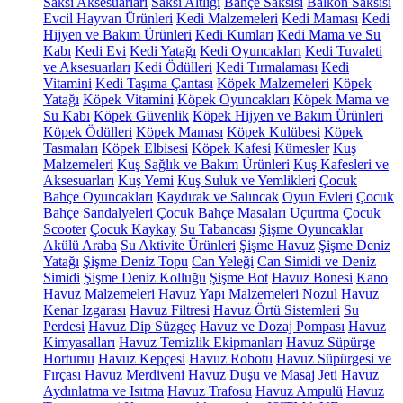
Saksı Aksesuarları
Saksı Altlığı
Bahçe Saksısı
Balkon Saksısı
Evcil Hayvan Ürünleri
Kedi Malzemeleri
Kedi Maması
Kedi
Hijyen ve Bakım Ürünleri
Kedi Kumları
Kedi Mama ve Su
Kabı
Kedi Evi
Kedi Yatağı
Kedi Oyuncakları
Kedi Tuvaleti
ve Aksesuarları
Kedi Ödülleri
Kedi Tırmalaması
Kedi
Vitamini
Kedi Taşıma Çantası
Köpek Malzemeleri
Köpek
Yatağı
Köpek Vitamini
Köpek Oyuncakları
Köpek Mama ve
Su Kabı
Köpek Güvenlik
Köpek Hijyen ve Bakım Ürünleri
Köpek Ödülleri
Köpek Maması
Köpek Kulübesi
Köpek
Tasmaları
Köpek Elbisesi
Köpek Kafesi
Kümesler
Kuş
Malzemeleri
Kuş Sağlık ve Bakım Ürünleri
Kuş Kafesleri ve
Aksesuarları
Kuş Yemi
Kuş Suluk ve Yemlikleri
Çocuk
Bahçe Oyuncakları
Kaydırak ve Salıncak
Oyun Evleri
Çocuk
Bahçe Sandalyeleri
Çocuk Bahçe Masaları
Uçurtma
Çocuk
Scooter
Çocuk Kaykay
Su Tabancası
Şişme Oyuncaklar
Akülü Araba
Su Aktivite Ürünleri
Şişme Havuz
Şişme Deniz
Yatağı
Şişme Deniz Topu
Can Yeleği
Can Simidi ve Deniz
Simidi
Şişme Deniz Kolluğu
Şişme Bot
Havuz Bonesi
Kano
Havuz Malzemeleri
Havuz Yapı Malzemeleri
Nozul
Havuz
Kenar Izgarası
Havuz Filtresi
Havuz Örtü Sistemleri
Su
Perdesi
Havuz Dip Süzgeç
Havuz ve Dozaj Pompası
Havuz
Kimyasalları
Havuz Temizlik Ekipmanları
Havuz Süpürge
Hortumu
Havuz Kepçesi
Havuz Robotu
Havuz Süpürgesi ve
Fırçası
Havuz Merdiveni
Havuz Duşu ve Masaj Jeti
Havuz
Aydınlatma ve Isıtma
Havuz Trafosu
Havuz Ampulü
Havuz