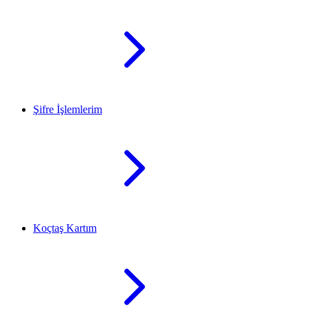
Şifre İşlemlerim
Koçtaş Kartım