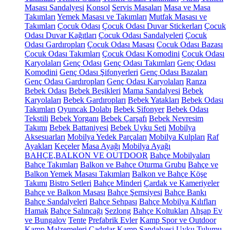
Masası Sandalyesi
Konsol
Servis Masaları
Masa ve Masa
Takımları
Yemek Masası ve Takımları
Mutfak Masası ve
Takımları
Çocuk Odası
Çocuk Odası Duvar Stickerları
Çocuk
Odası Duvar Kağıtları
Çocuk Odası Sandalyeleri
Çocuk
Odası Gardıropları
Çocuk Odası Masası
Çocuk Odası Bazası
Çocuk Odası Takımları
Çocuk Odası Komodini
Çocuk Odası
Karyolaları
Genç Odası
Genç Odası Takımları
Genç Odası
Komodini
Genç Odası Şifonyerleri
Genç Odası Bazaları
Genç Odası Gardıropları
Genç Odası Karyolaları
Ranza
Bebek Odası
Bebek Beşikleri
Mama Sandalyesi
Bebek
Karyolaları
Bebek Gardıropları
Bebek Yatakları
Bebek Odası
Takımları
Oyuncak Dolabı
Bebek Şifonyer
Bebek Odası
Tekstili
Bebek Yorganı
Bebek Çarşafı
Bebek Nevresim
Takımı
Bebek Battaniyesi
Bebek Uyku Seti
Mobilya
Aksesuarları
Mobilya Yedek Parçaları
Mobilya Kulpları
Raf
Ayakları
Keçeler
Masa Ayağı
Mobilya Ayağı
BAHÇE,BALKON VE OUTDOOR
Bahçe Mobilyaları
Bahçe Takımları
Balkon ve Bahçe Oturma Grubu
Bahçe ve
Balkon Yemek Masası Takımları
Balkon ve Bahçe Köşe
Takımı
Bistro Setleri
Bahçe Minderi
Çardak ve Kameriyeler
Bahçe ve Balkon Masası
Bahçe Şemsiyesi
Bahçe Bankı
Bahçe Sandalyeleri
Bahçe Sehpası
Bahçe Mobilya Kılıfları
Hamak
Bahçe Salıncağı
Şezlong
Bahçe Koltukları
Ahşap Ev
ve Bungalov
Tente
Prefabrik Evler
Kamp Spor ve Outdoor
Kamp Malzemeleri
Çadırlar
Kamp Sandalyesi
Uyku Tulumu