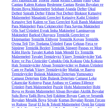
Sıvı Yapıştırıcılar
Tebeşir
Suluk
Resim Çantası
Pano
Okul
Çantası
Kalem Kutusu
Beslenme Çantası
Resim Boyaları ve
Resim Boya Malzemeleri
Selobant
Ajanda
Defter
Okul
Defteri
Spiralli Defter
Fihrist
Not Defteri
Bloknot
Kırtasiye
Malzemeleri
Masaüstü Gereçleri
Kırtasiye Kağıt Ürünleri
Kırtasiye Seti
Kalem ve Yazı Gereçleri
Koli Bandı Makinesi
Para Makineleri
Para Çekmeceleri
Para Sayma Makineleri
Ofis Sarf Ürünleri
Evrak İmha Makineleri
Laminasyon
Makineleri
Barkod Okuyucu
Temizlik Gereçleri ve
Ekipmanları
Temizlik Eldiveni
Temizlik Kovası
Temizlik,
Ovma Teli
Tüy Toplama Ürünleri
Faraş
Çekpas
Fırça ve
Süpürge
Temizlik Bezleri
Temizlik Süngeri
Paspas ve Mop
Kâğıt Havlu
Tuvalet Kağıdı
Islak Mendil
Ev Temizlik
Malzemeleri
Tuvalet Temizleyici
Yüzey Temizleyiciler
Yağ,
Kireç ve Pas Çözücüler
Çubuklu Oda Kokusu
Oda Kokusu
Halı Temizleyiciler
Ahşap Temizleyiciler ve Bakım Ürünleri
Cam ve Parlak Yüzey Temizleyiciler
Mutfak ve Banyo
Temizleyiciler
Bulaşık Makinesi Deterjanı
Yumuşatıcı
Çamaşır Deterjanı
Elde Bulaşık Deterjanı
Çamaşır Leke
Çıkarıcılar
Kolonya
Pazar Arabası ve Çantası
Eğlence
Ürünleri
Parti Malzemeleri
Puzzle
Hobi Malzemeleri
Hobi
Boya ve Resim Malzemeleri
Ahşap Boyaları
Akrilik Boyalar
Sulu Boya
Yağlı Boya Seti
Eskitme Boyası
Cam ve Seramik
Boyaları
Metalik Boya
Şövale
Kumaş Boyaları
Resim Fırçası
ve Rulosu
Tuval
El İşi & Tekstil Malzemeleri
Örgü İpi
Güpür