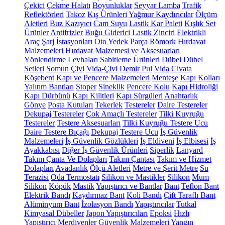
Çekici
Çekme Halatı
Boyunluklar
Seyyar Lamba
Trafik
Reflektörleri
Takoz
Kış Ürünleri
Yağmur Kaydırıcılar
Ölçüm
Aletleri
Buz Kazıyıcı
Cam Suyu
Lastik Kar Paleti
Kışlık Set
Ürünler
Antifrizler
Buğu Giderici
Lastik Zinciri
Elektrikli
Araç Şarj İstasyonları
Oto Yedek Parça
Römork
Hırdavat
Malzemeleri
Hırdavat Malzemesi ve Aksesuarları
Yönlendirme Levhaları
Sabitleme Ürünleri
Dübel
Dübel
Setleri
Somun
Çivi
Vida-Çivi
Demir Pul
Vida
Civata
Köşebent
Kapı ve Pencere Malzemeleri
Menteşe
Kapı Kolları
Yalıtım Bantları
Stoper
Sineklik
Pencere Kolu
Kapı Hidroliği
Kapı Dürbünü
Kapı Kilitleri
Kapı Sürgüleri
Anahtarlık
Gönye
Posta Kutuları
Tekerlek
Testereler
Daire Testereler
Dekupaj Testereler
Çok Amaçlı Testereler
Tilki Kuyruğu
Testereler
Testere Aksesuarları
Tilki Kuyruğu Testere Ucu
Daire Testere Bıçağı
Dekupaj Testere Ucu
İş Güvenlik
Malzemeleri
İş Güvenlik Gözlükleri
İş Eldiveni
İş Elbisesi
İş
Ayakkabısı
Diğer İş Güvenlik Ürünleri
Siperlik
Lanyard
Takım Çanta Ve Dolapları
Takım Çantası
Takım ve Hizmet
Dolapları
Avadanlık
Ölçü Aletleri
Metre ve Şerit Metre
Su
Terazisi
Oda Termostatı
Silikon ve Mastikler
Silikon
Mum
Silikon
Köpük
Mastik
Yapıştırıcı ve Bantlar
Bant
Teflon Bant
Elektrik Bandı
Kaydırmaz Bant
Koli Bandı
Çift Taraflı Bant
Alüminyum Bant
İzolasyon Bandı
Yapıştırıcılar
Tutkal
Kimyasal Dübeller
Japon Yapıştırıcıları
Epoksi
Hızlı
Yapıştırıcı
Merdivenler
Güvenlik Malzemeleri
Yangın