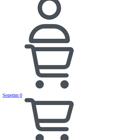
Sepetim
0