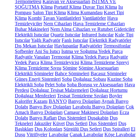
Termometresi
Karavan ve Aksesuarları
ISITMA VE
SOĞUTMA
Klima
Portatif Klima
Duvar Tipi Klima
Isı
Pompası
Salon Tipi Klima
Klima Kumandası
Kaset Tipi
Klima
Kombi
Tavan Vantilatörleri
Vantilatörler
Hava
Temizleyiciler
Nem Cihazları
Hava Temizleme Cihazları
Buhar Makineleri
Nem Alma Cihazları ve Rutubet Gidericiler
Elektrikli Isıtıcılar
Quartz Isıtıcılar
Infrared Isıtıcılar
Kule Tipi
Isıtıcılar
Yağlı Radyatör
Fanlı Isıtıcılar
Elektrikli Radyatörler
Dış Mekan Isıtıcılar
Havlupanlar
Radyatörler
Termosifonlar
Şofbenler
Ani Su Isıtıcı
Isıtma ve Soğutma Yedek Parça
Radyatör Vanaları
Termostat
Klima Yedek Parça
Radyatör
Yedek Parça
Klima Temizleyicisi
Klima Temizleme Spreyi
Klima Temizleme Sıvısı
Şömine
Şömine Aksesuarları
Elektrikli Şömineler
Bahçe Şömineleri
Bacasız Şömineler
Güneş Enerji Sistemleri
Soba
Doğalgaz Sobası
Kuzine Soba
Elektrikli Soba
Pelet Soba
Soba Borusu ve Aksesuarları
Hava
Perdesi
Doğalgaz Tesisat Malzemeleri
Doğalgaz Hortumu
Doğalgaz Menfezleri
Tesisat Temizleme Sıvıları
Boyler
Kalorifer Kazanı
BANYO
Banyo Dolapları
Aynalı Banyo
Dolabı
Banyo Boy Dolapları
Lavabolu Banyo Dolapları
Çok
Amaçlı Banyo Dolapları
Çamaşır Makinesi Dolapları
Ecza
Dolabı
Banyo Rafları
Duş Sistemleri
Duşakabin
Duş
Tekneleri
Jakuziler
Küvet
Duş Setleri
Duş Sistemleri
Duş
Başlıkları
Duş Kolonları
Sürgülü Duş Setleri
Duş Spiralleri
El
Duşu
Vitrifiyeler
Lavabolar
Çanak Lavabolar
Köşe Lavabolar