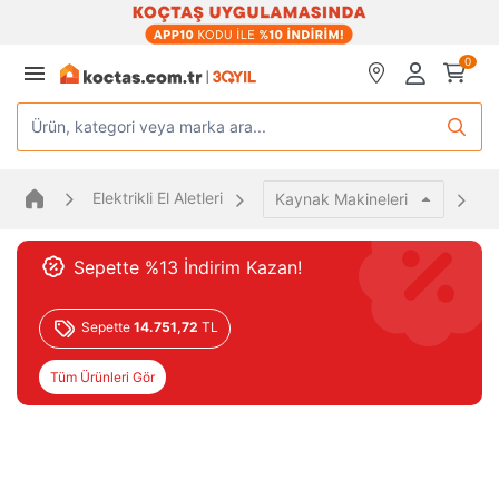
0
Ürün, kategori veya marka ara...
Elektrikli El Aletleri
Kaynak Makineleri
Sepette %13 İndirim Kazan!
Sepette
14.751,72
TL
Tüm Ürünleri Gör