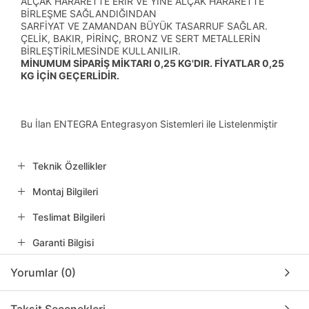
ALÇAK HARARETTE ERİR VE YİNE ALÇAK HARARETTE
BİRLEŞME SAĞLANDIĞINDAN
SARFİYAT VE ZAMANDAN BÜYÜK TASARRUF SAĞLAR.
ÇELİK, BAKIR, PİRİNÇ, BRONZ VE SERT METALLERİN
BİRLEŞTİRİLMESİNDE KULLANILIR.
MİNUMUM SİPARİŞ MİKTARI 0,25 KG'DIR. FİYATLAR 0,25
KG İÇİN GEÇERLİDİR.
Bu İlan ENTEGRA Entegrasyon Sistemleri ile Listelenmiştir
Teknik Özellikler
Montaj Bilgileri
Teslimat Bilgileri
Garanti Bilgisi
Yorumlar (0)
Taksit Seçenekleri