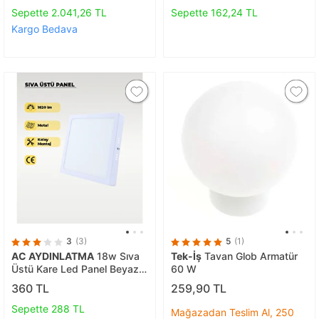
Sepette 2.041,26 TL
Sepette 162,24 TL
Kargo Bedava
3
(3)
5
(1)
AC AYDINLATMA
18w Sıva
Tek-İş
Tavan Glob Armatür
Üstü Kare Led Panel Beyaz
60 W
Işık
360 TL
259,90 TL
Sepette 288 TL
Mağazadan Teslim Al, 250