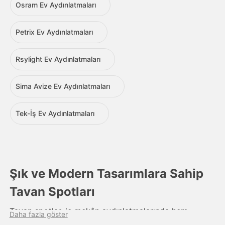
Osram Ev Aydınlatmaları
Petrix Ev Aydınlatmaları
Rsylight Ev Aydınlatmaları
Sima Avize Ev Aydınlatmaları
Tek-İş Ev Aydınlatmaları
Şık ve Modern Tasarımlara Sahip
Tavan Spotları
Tavan spotlar, iç mekân aydınlatmalarında hem
Daha fazla göster
estetik hem de işlevsel açıdan önemli bir rol oynar.