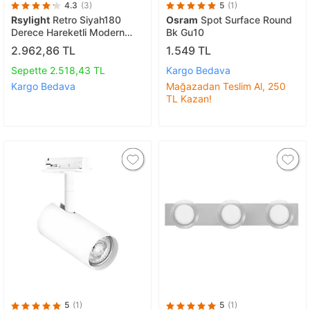
4.3
(3)
5
(1)
Rsylight
Retro Siyah180
Osram
Spot Surface Round
Derece Hareketli Modern
Bk Gu10
Spor 4 Lü Led Spot Avize
2.962,86 TL
1.549 TL
Günışığı Ampullü
Sepette 2.518,43 TL
Kargo Bedava
Kargo Bedava
Mağazadan Teslim Al, 250
TL Kazan!
5
(1)
5
(1)