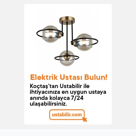
Modern dekorasyon anlayışının vazgeçilmez bir
parçası olan bu aydınlatma elemanları, mekâna
derinlik ve şıklık katar. Tavan spot lamba, minimalist
ve çağdaş tasarım anlayışına uygun bir görünüm
sunar. Zarif hatları ve sade yapıları sayesinde, farklı
dekorasyon stilleriyle uyum sağlar. Düşük enerji
tüketimi ile yüksek aydınlatma performansı sunar.
Enerji tasarrufunu destekleyerek hem çevre dostu bir
çözüm sunar hem de elektrik faturalarını düşürür.
LED tavan spotları, salon, mutfak, banyo, ofis gibi
çeşitli mekânlarda kullanıma uygundur. Her mekânda
farklı bir atmosfer yaratır ve alanın kullanım amacına
uygun bir aydınlatma deneyimi sunar. Belirli alanları
vurgulamak veya aydınlatmak için ideal bir çözümdür.
LED asma tavan spotları, kurulumları genellikle
kolaydır ve kullanımları için özel bir eğitim
gerektirmez. Pratik montaj sistemleriyle kullanıcı
dostu bir deneyim sunar.