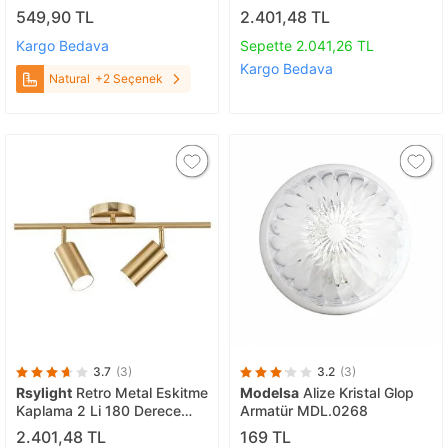
Raylı Mağaza Ve Vitrin
Modern Spor 3 Lü Led Spot
549,90 TL
2.401,48 TL
Armatürü Siyah Kasa Natural
Avize Günışığı Ampullü
Kargo Bedava
Sepette 2.041,26 TL
Kargo Bedava
Natural
+2 Seçenek
3.7
(3)
3.2
(3)
Rsylight
Retro Metal Eskitme
Modelsa
Alize Kristal Glop
Kaplama 2 Li 180 Derece
Armatür MDL.0268
Hareketli Led Spot Avize
2.401,48 TL
169 TL
Günışığı Ampullü