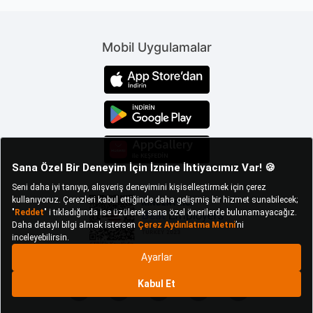
Bu aydınlatma seçenekleri, hem şık bir görünüm
sağlar hem de enerji tasarruflu yapılarıyla dikkat
çeker. Farklı boyuttaki tavan spot ölçüleri ,
Mobil Uygulamalar
model ve ışık seçenekleriyle kullanıcıların
beğenisine sunulur.
Kare tavan spotları, genellikle minimal
tasarımlarıyla mekânlara sade bir zarafet katar.
Odak aydınlatma sağlar ve belirli alanları
vurgulamak için ideal bir seçim olur. Evlerde,
ofislerde ve ticari alanlarda sıkça kullanılır.
Tavan spot fiyatları belirlenirken ürünün markası,
tasarımı ve teknik özellikleri gibi faktörler göz
önünde bulundurulur.
Gelişmiş teknolojiler kullanan seçenekler, enerji
verimliliği sunar ve uzun ömürlü olur.
Kullanıcıların hem çevre dostu hem de ekonomik
bir çözüm bulmasını sağlar.
Işık rengi ve parlaklık ayarları sunan seçenekler,
kullanıcılara farklı atmosferler yaratma imkânı