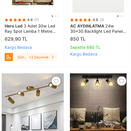
4.9
(7)
4.8
(2)
Hero Led
3 Adet 30w Led
AC AYDINLATMA
24w
Ray Spot Lamba 1 Metre
30x30 Backlight Led Panel
Raylı Mağaza Ve Vitrin
Armatür 3200K Sarı Işık - 2
629,90 TL
850 TL
Armatürü Siyah Kasa Gün
Adet
Işığı
Kargo Bedava
Sepette 680 TL
Kargo Bedava
Gün
+2 Seçenek
Işığı