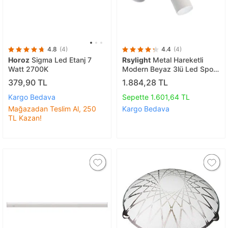
4.8
(4)
4.4
(4)
Horoz
Sigma Led Etanj 7
Rsylight
Metal Hareketli
Watt 2700K
Modern Beyaz 3lü Led Spot
Avize Günışığı Ampullü
379,90 TL
1.884,28 TL
Kargo Bedava
Sepette 1.601,64 TL
Mağazadan Teslim Al, 250
Kargo Bedava
TL Kazan!