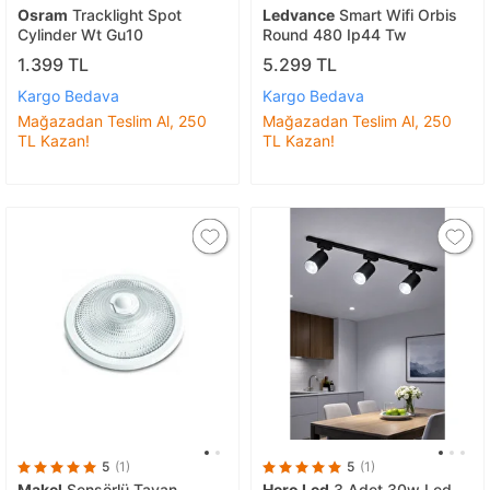
Osram
Tracklight Spot
Ledvance
Smart Wifi Orbis
Cylinder Wt Gu10
Round 480 Ip44 Tw
1.399 TL
5.299 TL
Kargo Bedava
Kargo Bedava
Mağazadan Teslim Al, 250
Mağazadan Teslim Al, 250
TL Kazan!
TL Kazan!
5
(1)
5
(1)
Makel
Sensörlü Tavan
Hero Led
3 Adet 30w Led