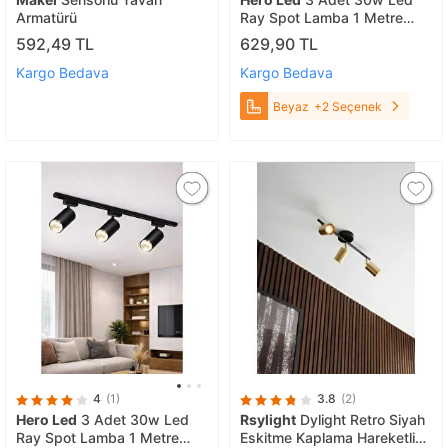
Armatürü
Ray Spot Lamba 1 Metre
Raylı Mağaza Ve Vitrin
592,49 TL
629,90 TL
Armatürü Siyah Kasa Beyaz
Kargo Bedava
Kargo Bedava
Beyaz
+2 Seçenek
4
(1)
3.8
(2)
Hero Led
3 Adet 30w Led
Rsylight
Dylight Retro Siyah
Ray Spot Lamba 1 Metre
Eskitme Kaplama Hareketli