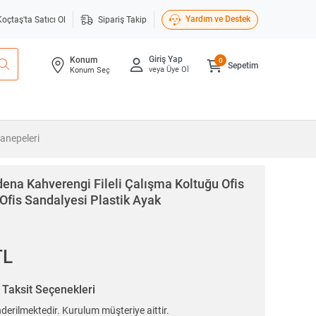
Yardım ve Destek
Koçtaş'ta Satıcı Ol
Sipariş Takip
Giriş Yap
Konum
0
Sepetim
veya Üye Ol
Konum Seç
Kanepeleri
ena Kahverengi Fileli Çalışma Koltuğu Ofis
Ofis Sandalyesi Plastik Ayak
TL
n
Taksit Seçenekleri
erilmektedir. Kurulum müşteriye aittir.