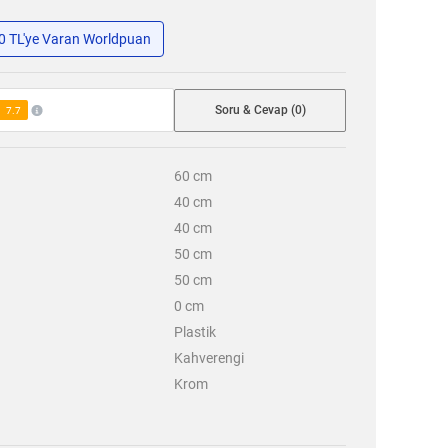
50 TL'ye Varan Worldpuan
Soru & Cevap (0)
7.7
60
cm
40
cm
40
cm
50
cm
50
cm
0
cm
Plastik
Kahverengi
Krom