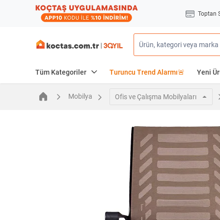
Toptan 
Tüm Kategoriler
Turuncu Trend Alarmı🚨
Yeni Ür
Mobilya
Ofis ve Çalışma Mobilyaları