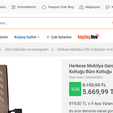
Satış
Hizmetlerimiz
Yaşayan Evler Blog
Mağazalar
ünler
Koçtaş Outlet ⭐
Çok Satanlar
Ofis Koltukları ve Kanepeleri
Herkese Mobilya Ofis Koltukları ve 
Herkese Mobilya
Gard
Koltuğu Büro Koltuğu 
Ürün Kodu: 5000042852
8.152,93 TL
%30
5.669,99 
819,00 TL x 9 Aya Vara
Bu ürün demonte olarak gönd