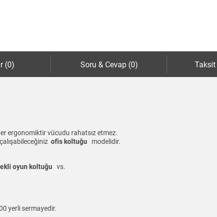
r (0)
Soru & Cevap (0)
Taksit
aber ergonomiktir vücudu rahatsız etmez.
 çalışabileceğiniz
ofis koltuğu
modelidir.
tekli oyun koltuğu
vs.
00 yerli sermayedir.