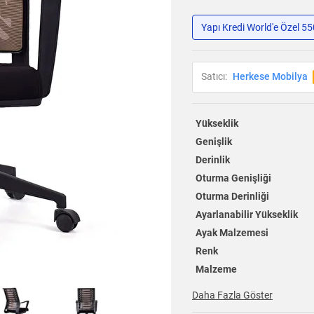
Yapı Kredi World'e Özel 5
Satıcı:
Herkese Mobilya
Yükseklik
Genişlik
Derinlik
Oturma Genişliği
Oturma Derinliği
Ayarlanabilir Yükseklik
Ayak Malzemesi
Renk
Malzeme
Daha Fazla Göster