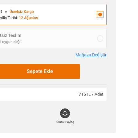
at
●
Ücretsiz Kargo
iliş Tarihi:
12 Ağustos
siz Teslim
i uygun değil
Mağaza Değiştir
Sepete Ekle
715TL / Adet
Ürünü Paylaş