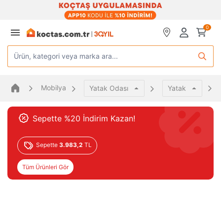
0
Ürün, kategori veya marka ara...
Mobilya
Yatak Odası
Yatak
Sepette %20 İndirim Kazan!
Sepette
3.983,2
TL
Tüm Ürünleri Gör