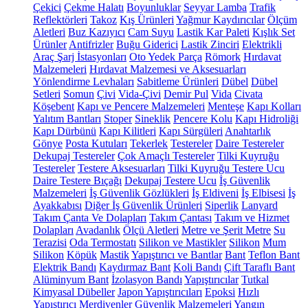
Çekici
Çekme Halatı
Boyunluklar
Seyyar Lamba
Trafik
Reflektörleri
Takoz
Kış Ürünleri
Yağmur Kaydırıcılar
Ölçüm
Aletleri
Buz Kazıyıcı
Cam Suyu
Lastik Kar Paleti
Kışlık Set
Ürünler
Antifrizler
Buğu Giderici
Lastik Zinciri
Elektrikli
Araç Şarj İstasyonları
Oto Yedek Parça
Römork
Hırdavat
Malzemeleri
Hırdavat Malzemesi ve Aksesuarları
Yönlendirme Levhaları
Sabitleme Ürünleri
Dübel
Dübel
Setleri
Somun
Çivi
Vida-Çivi
Demir Pul
Vida
Civata
Köşebent
Kapı ve Pencere Malzemeleri
Menteşe
Kapı Kolları
Yalıtım Bantları
Stoper
Sineklik
Pencere Kolu
Kapı Hidroliği
Kapı Dürbünü
Kapı Kilitleri
Kapı Sürgüleri
Anahtarlık
Gönye
Posta Kutuları
Tekerlek
Testereler
Daire Testereler
Dekupaj Testereler
Çok Amaçlı Testereler
Tilki Kuyruğu
Testereler
Testere Aksesuarları
Tilki Kuyruğu Testere Ucu
Daire Testere Bıçağı
Dekupaj Testere Ucu
İş Güvenlik
Malzemeleri
İş Güvenlik Gözlükleri
İş Eldiveni
İş Elbisesi
İş
Ayakkabısı
Diğer İş Güvenlik Ürünleri
Siperlik
Lanyard
Takım Çanta Ve Dolapları
Takım Çantası
Takım ve Hizmet
Dolapları
Avadanlık
Ölçü Aletleri
Metre ve Şerit Metre
Su
Terazisi
Oda Termostatı
Silikon ve Mastikler
Silikon
Mum
Silikon
Köpük
Mastik
Yapıştırıcı ve Bantlar
Bant
Teflon Bant
Elektrik Bandı
Kaydırmaz Bant
Koli Bandı
Çift Taraflı Bant
Alüminyum Bant
İzolasyon Bandı
Yapıştırıcılar
Tutkal
Kimyasal Dübeller
Japon Yapıştırıcıları
Epoksi
Hızlı
Yapıştırıcı
Merdivenler
Güvenlik Malzemeleri
Yangın