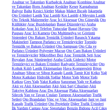
Anahtar ve Takımları
Kurbağcık Anahtarı
Kombine Anahtar
ve Takımları
Boru Anahtarı
Keskiler
Keser
Kargaburun
Balyoz
Balta
Kesici Aletler
Makas
Maket Bıçağı
Iskarpela
Oto Ürünleri
Lastik
Yaz Lastiği
Kış Lastiği
4 Mevsim Lastik
Oto Teknik Malzemeler
Araç İçi Aksesuar
Oto Güneşlik
Oto
Küllükler
Araç Buzdolapları
Bagaj Düzenleyici
Araba
Kokuları
Araç İçi Telefon Tutucular
Bagaj Havuzu
Oto
Paspası
Araç İçi Kamera
Oto Multimedya ve Görüntü
Sistemleri
Oto Bakım Temizlik Ürünleri
Basınçlı Yıkama
Makineleri
Tampon Parlatıcı ve Temizleyiciler
Torpido
Temizlik ve Bakım Ürünleri
Oto Şampuan
Oto Cila ve
Parlatıcı Ürünleri
Polyester Macun
Oto Cam Bakım Ürünleri
ve Temizleyiciler
Mikrofiber Bez
Araç Temizlik Seti
Araç
Boyaları
Araç Süpürgeleri
Araba Çizik Giderici
Motor
Temizleyici ve Bakım Ürünleri
Radyatör Temizleyiciler
Oto
Koltuk Kılıfı
Lastik Ekipmanları
Hava Kompresörü
Bijon
Anahtarı
Sibop ve Sibop Kapağı
Lastik Tamir Kiti
Kriko
Yağ
Motor Katkıları
Hidrolik Yağlar
Motor Yağı
Motor Yağı
Katkısı
Gres Yağı
Yakıt Katkısı
Şanzıman Yağı ve Katkısı
Akü ve Akü Aksesuarları
Akü
Akü Şarj Cihazları
Akü
Takviye Kablosu
Araç Dış Aksesuar
Plaka Aksesuarları
Silecek
Yan ve Tavan Çıtaları
Tampon Aksesuarları
Trafik
Setleri
Oto Brandaları
Vinç ve Vinç Aksesuarları
Jant ve Jant
Kapağı
Trafik Ürünleri
Oto Projektör
Diğer Trafik Ürünleri
İlk Yardım Çantası
Araç Sigortaları
Benzin Bidonu
Acil Çıkış