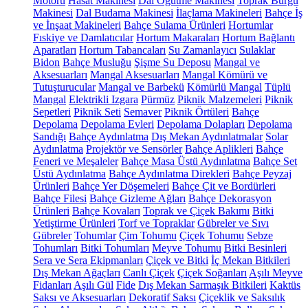
Motoru
Hasat Makinesi
Dal Öğütme Makinesi
Toprak Burgu
Makinesi
Dal Budama Makinesi
İlaçlama Makineleri
Bahçe İş
ve İnşaat Makineleri
Bahçe Sulama Ürünleri
Hortumlar
Fıskiye ve Damlatıcılar
Hortum Makaraları
Hortum Bağlantı
Aparatları
Hortum Tabancaları
Su Zamanlayıcı
Sulaklar
Bidon
Bahçe Musluğu
Şişme Su Deposu
Mangal ve
Aksesuarları
Mangal Aksesuarları
Mangal Kömürü ve
Tutuşturucular
Mangal ve Barbekü
Kömürlü Mangal
Tüplü
Mangal
Elektrikli Izgara
Pürmüz
Piknik Malzemeleri
Piknik
Sepetleri
Piknik Seti
Semaver
Piknik Örtüleri
Bahçe
Depolama
Depolama Evleri
Depolama Dolapları
Depolama
Sandığı
Bahçe Aydınlatma
Dış Mekan Aydınlatmalar
Solar
Aydınlatma
Projektör ve Sensörler
Bahçe Aplikleri
Bahçe
Feneri ve Meşaleler
Bahçe Masa Üstü Aydınlatma
Bahçe Set
Üstü Aydınlatma
Bahçe Aydınlatma Direkleri
Bahçe Peyzaj
Ürünleri
Bahçe Yer Döşemeleri
Bahçe Çit ve Bordürleri
Bahçe Filesi
Bahçe Gizleme Ağları
Bahçe Dekorasyon
Ürünleri
Bahçe Kovaları
Toprak ve Çiçek Bakımı
Bitki
Yetiştirme Ürünleri
Torf ve Topraklar
Gübreler ve Sıvı
Gübreler
Tohumlar
Çim Tohumu
Çiçek Tohumu
Sebze
Tohumları
Bitki Tohumları
Meyve Tohumu
Bitki Besinleri
Sera ve Sera Ekipmanları
Çiçek ve Bitki
İç Mekan Bitkileri
Dış Mekan Ağaçları
Canlı Çiçek
Çiçek Soğanları
Aşılı Meyve
Fidanları
Aşılı Gül
Fide
Dış Mekan Sarmaşık Bitkileri
Kaktüs
Saksı ve Aksesuarları
Dekoratif Saksı
Çiçeklik ve Saksılık