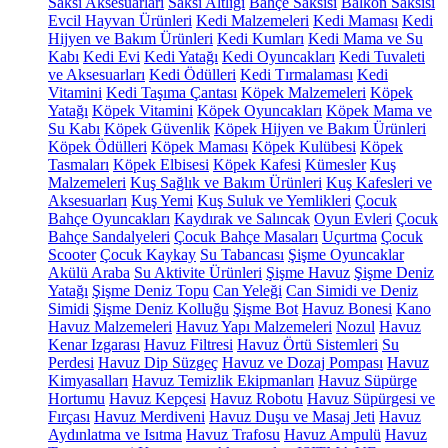
Saksı Aksesuarları
Saksı Altlığı
Bahçe Saksısı
Balkon Saksısı
Evcil Hayvan Ürünleri
Kedi Malzemeleri
Kedi Maması
Kedi
Hijyen ve Bakım Ürünleri
Kedi Kumları
Kedi Mama ve Su
Kabı
Kedi Evi
Kedi Yatağı
Kedi Oyuncakları
Kedi Tuvaleti
ve Aksesuarları
Kedi Ödülleri
Kedi Tırmalaması
Kedi
Vitamini
Kedi Taşıma Çantası
Köpek Malzemeleri
Köpek
Yatağı
Köpek Vitamini
Köpek Oyuncakları
Köpek Mama ve
Su Kabı
Köpek Güvenlik
Köpek Hijyen ve Bakım Ürünleri
Köpek Ödülleri
Köpek Maması
Köpek Kulübesi
Köpek
Tasmaları
Köpek Elbisesi
Köpek Kafesi
Kümesler
Kuş
Malzemeleri
Kuş Sağlık ve Bakım Ürünleri
Kuş Kafesleri ve
Aksesuarları
Kuş Yemi
Kuş Suluk ve Yemlikleri
Çocuk
Bahçe Oyuncakları
Kaydırak ve Salıncak
Oyun Evleri
Çocuk
Bahçe Sandalyeleri
Çocuk Bahçe Masaları
Uçurtma
Çocuk
Scooter
Çocuk Kaykay
Su Tabancası
Şişme Oyuncaklar
Akülü Araba
Su Aktivite Ürünleri
Şişme Havuz
Şişme Deniz
Yatağı
Şişme Deniz Topu
Can Yeleği
Can Simidi ve Deniz
Simidi
Şişme Deniz Kolluğu
Şişme Bot
Havuz Bonesi
Kano
Havuz Malzemeleri
Havuz Yapı Malzemeleri
Nozul
Havuz
Kenar Izgarası
Havuz Filtresi
Havuz Örtü Sistemleri
Su
Perdesi
Havuz Dip Süzgeç
Havuz ve Dozaj Pompası
Havuz
Kimyasalları
Havuz Temizlik Ekipmanları
Havuz Süpürge
Hortumu
Havuz Kepçesi
Havuz Robotu
Havuz Süpürgesi ve
Fırçası
Havuz Merdiveni
Havuz Duşu ve Masaj Jeti
Havuz
Aydınlatma ve Isıtma
Havuz Trafosu
Havuz Ampulü
Havuz