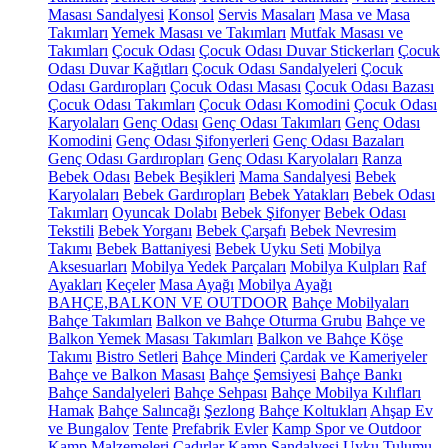
Masası Sandalyesi
Konsol
Servis Masaları
Masa ve Masa
Takımları
Yemek Masası ve Takımları
Mutfak Masası ve
Takımları
Çocuk Odası
Çocuk Odası Duvar Stickerları
Çocuk
Odası Duvar Kağıtları
Çocuk Odası Sandalyeleri
Çocuk
Odası Gardıropları
Çocuk Odası Masası
Çocuk Odası Bazası
Çocuk Odası Takımları
Çocuk Odası Komodini
Çocuk Odası
Karyolaları
Genç Odası
Genç Odası Takımları
Genç Odası
Komodini
Genç Odası Şifonyerleri
Genç Odası Bazaları
Genç Odası Gardıropları
Genç Odası Karyolaları
Ranza
Bebek Odası
Bebek Beşikleri
Mama Sandalyesi
Bebek
Karyolaları
Bebek Gardıropları
Bebek Yatakları
Bebek Odası
Takımları
Oyuncak Dolabı
Bebek Şifonyer
Bebek Odası
Tekstili
Bebek Yorganı
Bebek Çarşafı
Bebek Nevresim
Takımı
Bebek Battaniyesi
Bebek Uyku Seti
Mobilya
Aksesuarları
Mobilya Yedek Parçaları
Mobilya Kulpları
Raf
Ayakları
Keçeler
Masa Ayağı
Mobilya Ayağı
BAHÇE,BALKON VE OUTDOOR
Bahçe Mobilyaları
Bahçe Takımları
Balkon ve Bahçe Oturma Grubu
Bahçe ve
Balkon Yemek Masası Takımları
Balkon ve Bahçe Köşe
Takımı
Bistro Setleri
Bahçe Minderi
Çardak ve Kameriyeler
Bahçe ve Balkon Masası
Bahçe Şemsiyesi
Bahçe Bankı
Bahçe Sandalyeleri
Bahçe Sehpası
Bahçe Mobilya Kılıfları
Hamak
Bahçe Salıncağı
Şezlong
Bahçe Koltukları
Ahşap Ev
ve Bungalov
Tente
Prefabrik Evler
Kamp Spor ve Outdoor
Kamp Malzemeleri
Çadırlar
Kamp Sandalyesi
Uyku Tulumu