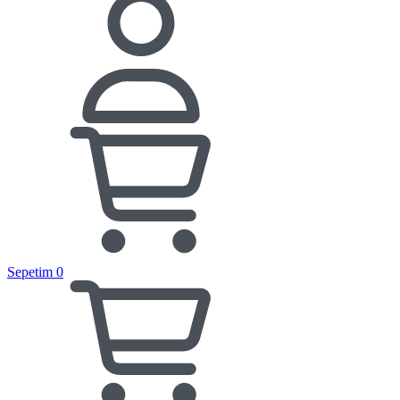
Sepetim
0