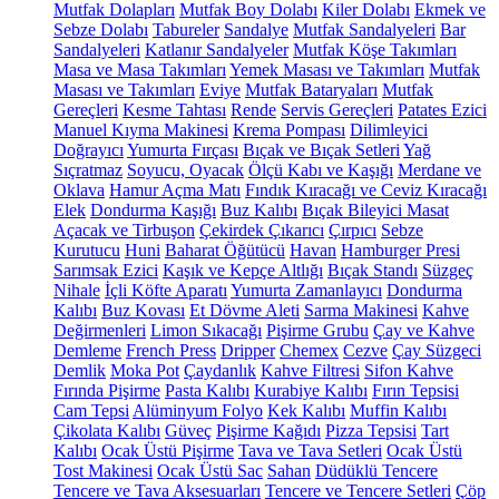
Mutfak Dolapları
Mutfak Boy Dolabı
Kiler Dolabı
Ekmek ve
Sebze Dolabı
Tabureler
Sandalye
Mutfak Sandalyeleri
Bar
Sandalyeleri
Katlanır Sandalyeler
Mutfak Köşe Takımları
Masa ve Masa Takımları
Yemek Masası ve Takımları
Mutfak
Masası ve Takımları
Eviye
Mutfak Bataryaları
Mutfak
Gereçleri
Kesme Tahtası
Rende
Servis Gereçleri
Patates Ezici
Manuel Kıyma Makinesi
Krema Pompası
Dilimleyici
Doğrayıcı
Yumurta Fırçası
Bıçak ve Bıçak Setleri
Yağ
Sıçratmaz
Soyucu, Oyacak
Ölçü Kabı ve Kaşığı
Merdane ve
Oklava
Hamur Açma Matı
Fındık Kıracağı ve Ceviz Kıracağı
Elek
Dondurma Kaşığı
Buz Kalıbı
Bıçak Bileyici Masat
Açacak ve Tirbuşon
Çekirdek Çıkarıcı
Çırpıcı
Sebze
Kurutucu
Huni
Baharat Öğütücü
Havan
Hamburger Presi
Sarımsak Ezici
Kaşık ve Kepçe Altlığı
Bıçak Standı
Süzgeç
Nihale
İçli Köfte Aparatı
Yumurta Zamanlayıcı
Dondurma
Kalıbı
Buz Kovası
Et Dövme Aleti
Sarma Makinesi
Kahve
Değirmenleri
Limon Sıkacağı
Pişirme Grubu
Çay ve Kahve
Demleme
French Press
Dripper
Chemex
Cezve
Çay Süzgeci
Demlik
Moka Pot
Çaydanlık
Kahve Filtresi
Sifon Kahve
Fırında Pişirme
Pasta Kalıbı
Kurabiye Kalıbı
Fırın Tepsisi
Cam Tepsi
Alüminyum Folyo
Kek Kalıbı
Muffin Kalıbı
Çikolata Kalıbı
Güveç
Pişirme Kağıdı
Pizza Tepsisi
Tart
Kalıbı
Ocak Üstü Pişirme
Tava ve Tava Setleri
Ocak Üstü
Tost Makinesi
Ocak Üstü Sac
Sahan
Düdüklü Tencere
Tencere ve Tava Aksesuarları
Tencere ve Tencere Setleri
Çöp