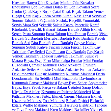
Kovaları
Banyo Çöp Kovaları
Mutfak Çöp Kovaları
Endüstriyel Çöp Kovaları
Dolap İçi Çöp Kovaları
Sofra
Grubu
Çatal,Kaşık,Bıçak
Çatal Kaşık Bıçak Takımı
Yemek
Bıçağı
Çatal
Kaşık
Sofra Servis
Sürahi
Kase
Tepsi
Servis ve
Sunum Tabakları
Yağdanlık
Sosluk, Reçellik
Yumurtalık
Servis Maşa Seti
Şekerlik
Salata Kasesi
Peçetelik
Karaf
Kürdanlık
Çerezlik
Baharat Takımı
Bardak Altlığı
Ekmek
Sepeti
Pasta Sunumu
Pasta Takımı
Kek Fanusu
Bardak
Viski
Bardağı
Su Bardağı
Meşrubat Bardağı
Rakı Bardağı
Kadeh
Bardak Seti
Bira Bardağı
Shot Bardağı
Çay ve Kahve
Sunumu
Sütlük
Kahve Fincanı
Kupa
Fincan Takımı
Çay
Tabakları
Çay Setleri
Çay Fincanı
Çay Bardağı
Çay Kaşığı
Yemek Takımları
Tabaklar
Kahvaltı Takımları
Suluk ve
Matara
Beyaz Eşya
Fırın
Mikrodalga Fırınlar
Mini Fırınlar
Buzdolabı
Çamaşır Makinesi
Ocak
Ankastre Ürünleri
Ankastre Setler
Ankastre Ocaklar
Ankastre Fırınlar
Ankastre
Davlumbazlar
Bulaşık Makineleri
Kurutma Makinesi
Derin
Dondurucular
Su Sebilleri
Mini Buzdolabı
Davlumbazlar
Kurutmalı Çamaşır Makinesi
Beyaz Eşya Setleri
Aspiratörler
Beyaz Eşya Yedek Parça ve Bakım Ürünleri
Şarap Dolabı
Küçük Ev Aletleri
Kızartma ve Pişirme Makineleri
Mısır
Patlatma Makinesi
Fritöz
Ekmek Yapma Makinesi
Ekmek
Kızartma Makinesi
Tost Makinesi
Buharlı Pişirici
Elektrikli
Izgara
Waffle Makinesi
Yumurta Haşlayıcı
Elektrikli Tencere
ve Tava
Pizza Makinesi
Krep Makinesi
Basküller
Yiyecek