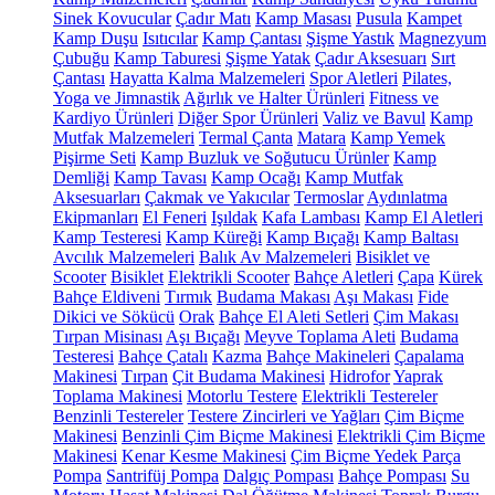
Sinek Kovucular
Çadır Matı
Kamp Masası
Pusula
Kampet
Kamp Duşu
Isıtıcılar
Kamp Çantası
Şişme Yastık
Magnezyum
Çubuğu
Kamp Taburesi
Şişme Yatak
Çadır Aksesuarı
Sırt
Çantası
Hayatta Kalma Malzemeleri
Spor Aletleri
Pilates,
Yoga ve Jimnastik
Ağırlık ve Halter Ürünleri
Fitness ve
Kardiyo Ürünleri
Diğer Spor Ürünleri
Valiz ve Bavul
Kamp
Mutfak Malzemeleri
Termal Çanta
Matara
Kamp Yemek
Pişirme Seti
Kamp Buzluk ve Soğutucu Ürünler
Kamp
Demliği
Kamp Tavası
Kamp Ocağı
Kamp Mutfak
Aksesuarları
Çakmak ve Yakıcılar
Termoslar
Aydınlatma
Ekipmanları
El Feneri
Işıldak
Kafa Lambası
Kamp El Aletleri
Kamp Testeresi
Kamp Küreği
Kamp Bıçağı
Kamp Baltası
Avcılık Malzemeleri
Balık Av Malzemeleri
Bisiklet ve
Scooter
Bisiklet
Elektrikli Scooter
Bahçe Aletleri
Çapa
Kürek
Bahçe Eldiveni
Tırmık
Budama Makası
Aşı Makası
Fide
Dikici ve Sökücü
Orak
Bahçe El Aleti Setleri
Çim Makası
Tırpan Misinası
Aşı Bıçağı
Meyve Toplama Aleti
Budama
Testeresi
Bahçe Çatalı
Kazma
Bahçe Makineleri
Çapalama
Makinesi
Tırpan
Çit Budama Makinesi
Hidrofor
Yaprak
Toplama Makinesi
Motorlu Testere
Elektrikli Testereler
Benzinli Testereler
Testere Zincirleri ve Yağları
Çim Biçme
Makinesi
Benzinli Çim Biçme Makinesi
Elektrikli Çim Biçme
Makinesi
Kenar Kesme Makinesi
Çim Biçme Yedek Parça
Pompa
Santrifüj Pompa
Dalgıç Pompası
Bahçe Pompası
Su