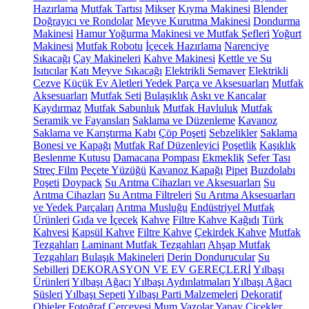
Hazırlama
Mutfak Tartısı
Mikser
Kıyma Makinesi
Blender
Doğrayıcı ve Rondolar
Meyve Kurutma Makinesi
Dondurma
Makinesi
Hamur Yoğurma Makinesi ve Mutfak Şefleri
Yoğurt
Makinesi
Mutfak Robotu
İçecek Hazırlama
Narenciye
Sıkacağı
Çay Makineleri
Kahve Makinesi
Kettle ve Su
Isıtıcılar
Katı Meyve Sıkacağı
Elektrikli Semaver
Elektrikli
Cezve
Küçük Ev Aletleri Yedek Parça ve Aksesuarları
Mutfak
Aksesuarları
Mutfak Seti
Bulaşıklık
Askı ve Kancalar
Kaydırmaz
Mutfak Sabunluk
Mutfak Havluluk
Mutfak
Seramik ve Fayansları
Saklama ve Düzenleme
Kavanoz
Saklama ve Karıştırma Kabı
Çöp Poşeti
Sebzelikler
Saklama
Bonesi ve Kapağı
Mutfak Raf Düzenleyici
Poşetlik
Kaşıklık
Beslenme Kutusu
Damacana Pompası
Ekmeklik
Sefer Tası
Streç Film
Peçete Yüzüğü
Kavanoz Kapağı
Pipet
Buzdolabı
Poşeti
Doypack
Su Arıtma Cihazları ve Aksesuarları
Su
Arıtma Cihazları
Su Arıtma Filtreleri
Su Arıtma Aksesuarları
ve Yedek Parçaları
Arıtma Musluğu
Endüstriyel Mutfak
Ürünleri
Gıda ve İçecek
Kahve
Filtre Kahve Kağıdı
Türk
Kahvesi
Kapsül Kahve
Filtre Kahve
Çekirdek Kahve
Mutfak
Tezgahları
Laminant Mutfak Tezgahları
Ahşap Mutfak
Tezgahları
Bulaşık Makineleri
Derin Dondurucular
Su
Sebilleri
DEKORASYON VE EV GEREÇLERİ
Yılbaşı
Ürünleri
Yılbaşı Ağacı
Yılbaşı Aydınlatmaları
Yılbaşı Ağacı
Süsleri
Yılbaşı Sepeti
Yılbaşı Parti Malzemeleri
Dekoratif
Objeler
Fotoğraf Çerçevesi
Mum
Vazolar
Yapay Çiçekler