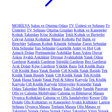
MOBİLYA
Salon ve Oturma Odası
TV Ünitesi ve Sehpası
Tv
Üniteleri
TV Sehpası
Oturma Grupları
Koltuk ve Kanepeler
Koltuk Takımları
Köşe Koltuklar
Tekli Koltuk ve Berjerler
Çekyat
Armut Koltuklar
Masaj Koltuğu
Puf
Bank ve
Benchler
Sallanan Koltuk
Kitaplık
Sehpalar
Zigon Sehpalar
Orta Sehpalar
Yan Sehpalar
Gazetelik
Antre ve Hol
Çok
Amaçlı Dolap
Portmantolar
Askılıklar
Kapı Askısı
Duvar
Askısı
Ayaklı Askılıklar
Dresuar
Ayakkabılık
Yatak Odası
Gardırop
Kapaklı Gardırop
Sürgülü Gardırop
Bez Gardırop
Açık Dolap
Köşe Gardırop
Yüklük
Baza
Tek Kişilik Baza
Çift Kişilik Baza
Yatak Başlığı
Çift Kişilik Yatak Başlığı
Tek
Kişilik Yatak Başlığı
Yatak
Çift Kişilik Yatak
Tek Kişilik
Yatak
Hasta Yatağı
Yatak Pedi & Şiltesi
Karyola
Tek Kişilik
Karyola
Çift Kişilik Karyola
Şifonyerler
Komodin
Yatak
Odası Takımları
Makyaj Masası
Takı Dolabı
Sandık
Paravan
Ofis ve Çalışma Mobilyaları
Çalışma ve Bilgisayar Masası
Oyuncu Koltukları
Çalışma ve Ofis Sandalyeleri
Keson
Ofis
Dolabı
Ofis Koltukları ve Kanepeleri
Ayaklı Küllükler
Laptop
Sehpası
Oyuncu Masası
Toplantı Masası
Ofis Masası ve
Takımları
Yemek Odası
Yemek Odası Takımları
Vitrin
Yemek