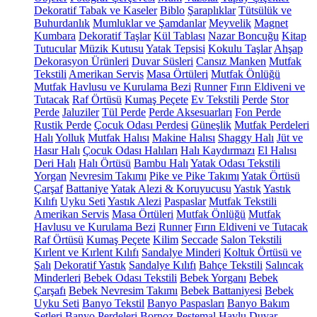
Dekoratif Tabak ve Kaseler
Biblo
Şaraplıklar
Tütsülük ve
Buhurdanlık
Mumluklar ve Şamdanlar
Meyvelik
Magnet
Kumbara
Dekoratif Taşlar
Kül Tablası
Nazar Boncuğu
Kitap
Tutucular
Müzik Kutusu
Yatak Tepsisi
Kokulu Taşlar
Ahşap
Dekorasyon Ürünleri
Duvar Süsleri
Cansız Manken
Mutfak
Tekstili
Amerikan Servis
Masa Örtüleri
Mutfak Önlüğü
Mutfak Havlusu ve Kurulama Bezi
Runner
Fırın Eldiveni ve
Tutacak
Raf Örtüsü
Kumaş Peçete
Ev Tekstili
Perde
Stor
Perde
Jaluziler
Tül Perde
Perde Aksesuarları
Fon Perde
Rustik Perde
Çocuk Odası Perdesi
Güneşlik
Mutfak Perdeleri
Halı
Yolluk
Mutfak Halısı
Makine Halısı
Shaggy Halı
Jüt ve
Hasır Halı
Çocuk Odası Halıları
Halı Kaydırmazı
El Halısı
Deri Halı
Halı Örtüsü
Bambu Halı
Yatak Odası Tekstili
Yorgan
Nevresim Takımı
Pike ve Pike Takımı
Yatak Örtüsü
Çarşaf
Battaniye
Yatak Alezi & Koruyucusu
Yastık
Yastık
Kılıfı
Uyku Seti
Yastık Alezi
Paspaslar
Mutfak Tekstili
Amerikan Servis
Masa Örtüleri
Mutfak Önlüğü
Mutfak
Havlusu ve Kurulama Bezi
Runner
Fırın Eldiveni ve Tutacak
Raf Örtüsü
Kumaş Peçete
Kilim
Seccade
Salon Tekstili
Kırlent ve Kırlent Kılıfı
Sandalye Minderi
Koltuk Örtüsü ve
Şalı
Dekoratif Yastık
Sandalye Kılıfı
Bahçe Tekstili
Salıncak
Minderleri
Bebek Odası Tekstili
Bebek Yorganı
Bebek
Çarşafı
Bebek Nevresim Takımı
Bebek Battaniyesi
Bebek
Uyku Seti
Banyo Tekstil
Banyo Paspasları
Banyo Bakım
Setleri
Banyo Perdeleri
Bornoz
Peştemal
Havlu
Duvar