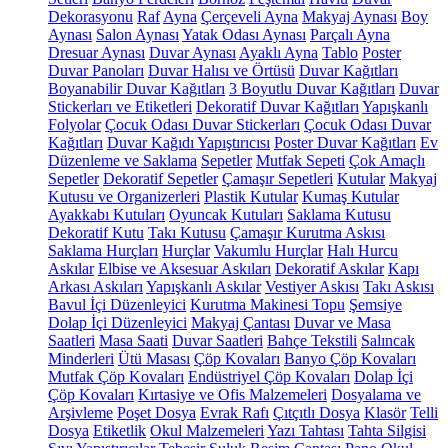
Dekorasyonu
Raf
Ayna
Çerçeveli Ayna
Makyaj Aynası
Boy
Aynası
Salon Aynası
Yatak Odası Aynası
Parçalı Ayna
Dresuar Aynası
Duvar Aynası
Ayaklı Ayna
Tablo
Poster
Duvar Panoları
Duvar Halısı ve Örtüsü
Duvar Kağıtları
Boyanabilir Duvar Kağıtları
3 Boyutlu Duvar Kağıtları
Duvar
Stickerları ve Etiketleri
Dekoratif Duvar Kağıtları
Yapışkanlı
Folyolar
Çocuk Odası Duvar Stickerları
Çocuk Odası Duvar
Kağıtları
Duvar Kağıdı Yapıştırıcısı
Poster Duvar Kağıtları
Ev
Düzenleme ve Saklama
Sepetler
Mutfak Sepeti
Çok Amaçlı
Sepetler
Dekoratif Sepetler
Çamaşır Sepetleri
Kutular
Makyaj
Kutusu ve Organizerleri
Plastik Kutular
Kumaş Kutular
Ayakkabı Kutuları
Oyuncak Kutuları
Saklama Kutusu
Dekoratif Kutu
Takı Kutusu
Çamaşır Kurutma Askısı
Saklama Hurçları
Hurçlar
Vakumlu Hurçlar
Halı Hurcu
Askılar
Elbise ve Aksesuar Askıları
Dekoratif Askılar
Kapı
Arkası Askıları
Yapışkanlı Askılar
Vestiyer Askısı
Takı Askısı
Bavul İçi Düzenleyici
Kurutma Makinesi Topu
Şemsiye
Dolap İçi Düzenleyici
Makyaj Çantası
Duvar ve Masa
Saatleri
Masa Saati
Duvar Saatleri
Bahçe Tekstili
Salıncak
Minderleri
Ütü Masası
Çöp Kovaları
Banyo Çöp Kovaları
Mutfak Çöp Kovaları
Endüstriyel Çöp Kovaları
Dolap İçi
Çöp Kovaları
Kırtasiye ve Ofis Malzemeleri
Dosyalama ve
Arşivleme
Poşet Dosya
Evrak Rafı
Çıtçıtlı Dosya
Klasör
Telli
Dosya
Etiketlik
Okul Malzemeleri
Yazı Tahtası
Tahta Silgisi