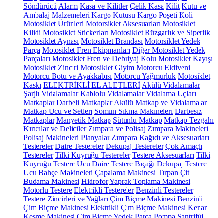
Söndürücü
Alarm
Kasa ve Kilitler
Çelik Kasa
Kilit
Kutu ve
Ambalaj Malzemeleri
Kargo Kutusu
Kargo Poşeti
Koli
Motosiklet Ürünleri
Motorsiklet Aksesuarları
Motosiklet
Kilidi
Motosiklet Stickerları
Motosiklet Rüzgarlık ve Siperlik
Motosiklet Aynası
Motosiklet Brandası
Motorsiklet Yedek
Parça
Motosiklet Fren Ekipmanları
Diğer Motosiklet Yedek
Parçaları
Motosiklet Fren ve Debriyaj Kolu
Motosiklet Kayışı
Motosiklet Zinciri
Motosiklet Giyim
Motorcu Eldiveni
Motorcu Botu ve Ayakkabısı
Motorcu Yağmurluk
Motosiklet
Kaskı
ELEKTRİKLİ EL ALETLERİ
Akülü Vidalamalar
Şarjlı Vidalamalar
Kablolu Vidalamalar
Vidalama Uçları
Matkaplar
Darbeli Matkaplar
Akülü Matkap ve Vidalamalar
Matkap Ucu ve Setleri
Somun Sıkma Makineleri
Darbesiz
Matkaplar
Manyetik Matkap
Sütunlu Matkap
Matkap Tezgahı
Kırıcılar ve Deliciler
Zımpara ve Polisaj
Zımpara Makineleri
Polisaj Makineleri
Planyalar
Zımpara Kağıdı ve Aksesuarları
Testereler
Daire Testereler
Dekupaj Testereler
Çok Amaçlı
Testereler
Tilki Kuyruğu Testereler
Testere Aksesuarları
Tilki
Kuyruğu Testere Ucu
Daire Testere Bıçağı
Dekupaj Testere
Ucu
Bahçe Makineleri
Çapalama Makinesi
Tırpan
Çit
Budama Makinesi
Hidrofor
Yaprak Toplama Makinesi
Motorlu Testere
Elektrikli Testereler
Benzinli Testereler
Testere Zincirleri ve Yağları
Çim Biçme Makinesi
Benzinli
Çim Biçme Makinesi
Elektrikli Çim Biçme Makinesi
Kenar
Kesme Makinesi
Çim Biçme Yedek Parça
Pompa
Santrifüj