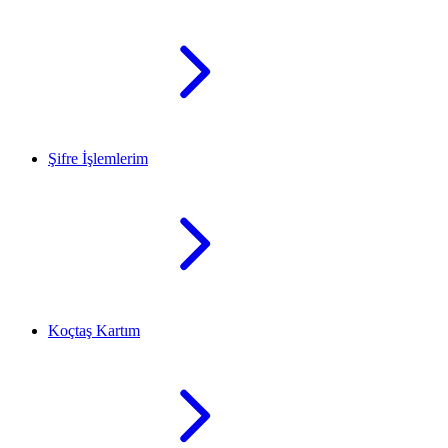
Şifre İşlemlerim
Koçtaş Kartım