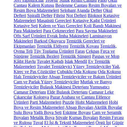
Sıvı Yapıştırıcılar
Tebeşir
Suluk
Resim Çantası
Pano
Okul
Çantası
Kalem Kutusu
Beslenme Çantası
Resim Boyaları ve
Resim Boya Malzemeleri
Selobant
Ajanda
Defter
Okul
Defteri
Spiralli Defter
Fihrist
Not Defteri
Bloknot
Kırtasiye
Malzemeleri
Masaüstü Gereçleri
Kırtasiye Kağıt Ürünleri
Kırtasiye Seti
Kalem ve Yazı Gereçleri
Koli Bandı Makinesi
Para Makineleri
Para Çekmeceleri
Para Sayma Makineleri
Ofis Sarf Ürünleri
Evrak İmha Makineleri
Laminasyon
Makineleri
Barkod Okuyucu
Temizlik Gereçleri ve
Ekipmanları
Temizlik Eldiveni
Temizlik Kovası
Temizlik,
Ovma Teli
Tüy Toplama Ürünleri
Faraş
Çekpas
Fırça ve
Süpürge
Temizlik Bezleri
Temizlik Süngeri
Paspas ve Mop
Kâğıt Havlu
Tuvalet Kağıdı
Islak Mendil
Ev Temizlik
Malzemeleri
Tuvalet Temizleyici
Yüzey Temizleyiciler
Yağ,
Kireç ve Pas Çözücüler
Çubuklu Oda Kokusu
Oda Kokusu
Halı Temizleyiciler
Ahşap Temizleyiciler ve Bakım Ürünleri
Cam ve Parlak Yüzey Temizleyiciler
Mutfak ve Banyo
Temizleyiciler
Bulaşık Makinesi Deterjanı
Yumuşatıcı
Çamaşır Deterjanı
Elde Bulaşık Deterjanı
Çamaşır Leke
Çıkarıcılar
Kolonya
Pazar Arabası ve Çantası
Eğlence
Ürünleri
Parti Malzemeleri
Puzzle
Hobi Malzemeleri
Hobi
Boya ve Resim Malzemeleri
Ahşap Boyaları
Akrilik Boyalar
Sulu Boya
Yağlı Boya Seti
Eskitme Boyası
Cam ve Seramik
Boyaları
Metalik Boya
Şövale
Kumaş Boyaları
Resim Fırçası
ve Rulosu
Tuval
El İşi & Tekstil Malzemeleri
Örgü İpi
Güpür