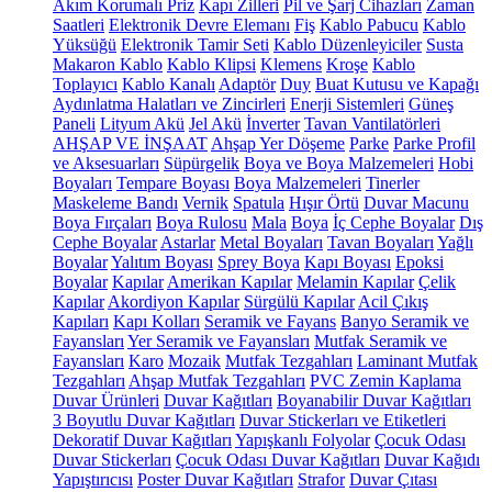
Akım Korumalı Priz
Kapı Zilleri
Pil ve Şarj Cihazları
Zaman
Saatleri
Elektronik Devre Elemanı
Fiş
Kablo Pabucu
Kablo
Yüksüğü
Elektronik Tamir Seti
Kablo Düzenleyiciler
Susta
Makaron Kablo
Kablo Klipsi
Klemens
Kroşe
Kablo
Toplayıcı
Kablo Kanalı
Adaptör
Duy
Buat Kutusu ve Kapağı
Aydınlatma Halatları ve Zincirleri
Enerji Sistemleri
Güneş
Paneli
Lityum Akü
Jel Akü
İnverter
Tavan Vantilatörleri
AHŞAP VE İNŞAAT
Ahşap Yer Döşeme
Parke
Parke Profil
ve Aksesuarları
Süpürgelik
Boya ve Boya Malzemeleri
Hobi
Boyaları
Tempare Boyası
Boya Malzemeleri
Tinerler
Maskeleme Bandı
Vernik
Spatula
Hışır Örtü
Duvar Macunu
Boya Fırçaları
Boya Rulosu
Mala
Boya
İç Cephe Boyalar
Dış
Cephe Boyalar
Astarlar
Metal Boyaları
Tavan Boyaları
Yağlı
Boyalar
Yalıtım Boyası
Sprey Boya
Kapı Boyası
Epoksi
Boyalar
Kapılar
Amerikan Kapılar
Melamin Kapılar
Çelik
Kapılar
Akordiyon Kapılar
Sürgülü Kapılar
Acil Çıkış
Kapıları
Kapı Kolları
Seramik ve Fayans
Banyo Seramik ve
Fayansları
Yer Seramik ve Fayansları
Mutfak Seramik ve
Fayansları
Karo
Mozaik
Mutfak Tezgahları
Laminant Mutfak
Tezgahları
Ahşap Mutfak Tezgahları
PVC Zemin Kaplama
Duvar Ürünleri
Duvar Kağıtları
Boyanabilir Duvar Kağıtları
3 Boyutlu Duvar Kağıtları
Duvar Stickerları ve Etiketleri
Dekoratif Duvar Kağıtları
Yapışkanlı Folyolar
Çocuk Odası
Duvar Stickerları
Çocuk Odası Duvar Kağıtları
Duvar Kağıdı
Yapıştırıcısı
Poster Duvar Kağıtları
Strafor
Duvar Çıtası