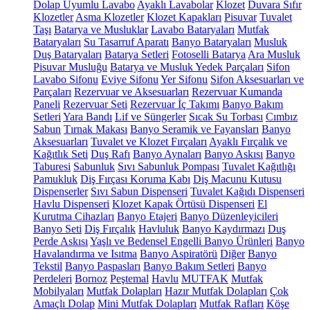
Dolap Uyumlu Lavabo
Ayaklı Lavabolar
Klozet
Duvara Sıfır
Klozetler
Asma Klozetler
Klozet Kapakları
Pisuvar
Tuvalet
Taşı
Batarya ve Musluklar
Lavabo Bataryaları
Mutfak
Bataryaları
Su Tasarruf Aparatı
Banyo Bataryaları
Musluk
Duş Bataryaları
Batarya Setleri
Fotoselli Batarya
Ara Musluk
Pisuvar Musluğu
Batarya ve Musluk Yedek Parçaları
Sifon
Lavabo Sifonu
Eviye Sifonu
Yer Sifonu
Sifon Aksesuarları ve
Parçaları
Rezervuar ve Aksesuarları
Rezervuar Kumanda
Paneli
Rezervuar Seti
Rezervuar İç Takımı
Banyo Bakım
Setleri
Yara Bandı
Lif ve Süngerler
Sıcak Su Torbası
Cımbız
Sabun
Tırnak Makası
Banyo Seramik ve Fayansları
Banyo
Aksesuarları
Tuvalet ve Klozet Fırçaları
Ayaklı Fırçalık ve
Kağıtlık Seti
Duş Rafı
Banyo Aynaları
Banyo Askısı
Banyo
Taburesi
Sabunluk
Sıvı Sabunluk Pompası
Tuvalet Kağıtlığı
Pamukluk
Diş Fırçası Koruma Kabı
Diş Macunu Kutusu
Dispenserler
Sıvı Sabun Dispenseri
Tuvalet Kağıdı Dispenseri
Havlu Dispenseri
Klozet Kapak Örtüsü Dispenseri
El
Kurutma Cihazları
Banyo Etajeri
Banyo Düzenleyicileri
Banyo Seti
Diş Fırçalık
Havluluk
Banyo Kaydırmazı
Duş
Perde Askısı
Yaşlı ve Bedensel Engelli Banyo Ürünleri
Banyo
Havalandırma ve Isıtma
Banyo Aspiratörü
Diğer
Banyo
Tekstil
Banyo Paspasları
Banyo Bakım Setleri
Banyo
Perdeleri
Bornoz
Peştemal
Havlu
MUTFAK
Mutfak
Mobilyaları
Mutfak Dolapları
Hazır Mutfak Dolapları
Çok
Amaçlı Dolap
Mini Mutfak Dolapları
Mutfak Rafları
Köşe