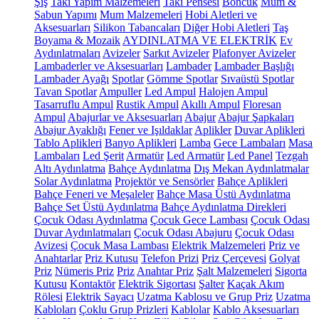
Şiş
Takı Yapım Malzemeleri
Takı Pensesi
Boncuk
Mum &
Sabun Yapımı
Mum Malzemeleri
Hobi Aletleri ve
Aksesuarları
Silikon Tabancaları
Diğer Hobi Aletleri
Taş
Boyama & Mozaik
AYDINLATMA VE ELEKTRİK
Ev
Aydınlatmaları
Avizeler
Sarkıt Avizeler
Plafonyer Avizeler
Lambaderler ve Aksesuarları
Lambader
Lambader Başlığı
Lambader Ayağı
Spotlar
Gömme Spotlar
Sıvaüstü Spotlar
Tavan Spotlar
Ampuller
Led Ampul
Halojen Ampul
Tasarruflu Ampul
Rustik Ampul
Akıllı Ampul
Floresan
Ampul
Abajurlar ve Aksesuarları
Abajur
Abajur Şapkaları
Abajur Ayaklığı
Fener ve Işıldaklar
Aplikler
Duvar Aplikleri
Tablo Aplikleri
Banyo Aplikleri
Lamba
Gece Lambaları
Masa
Lambaları
Led Şerit
Armatür
Led Armatür
Led Panel
Tezgah
Altı Aydınlatma
Bahçe Aydınlatma
Dış Mekan Aydınlatmalar
Solar Aydınlatma
Projektör ve Sensörler
Bahçe Aplikleri
Bahçe Feneri ve Meşaleler
Bahçe Masa Üstü Aydınlatma
Bahçe Set Üstü Aydınlatma
Bahçe Aydınlatma Direkleri
Çocuk Odası Aydınlatma
Çocuk Gece Lambası
Çocuk Odası
Duvar Aydınlatmaları
Çocuk Odası Abajuru
Çocuk Odası
Avizesi
Çocuk Masa Lambası
Elektrik Malzemeleri
Priz ve
Anahtarlar
Priz Kutusu
Telefon Prizi
Priz Çerçevesi
Golyat
Priz
Nümeris Priz
Priz
Anahtar Priz
Şalt Malzemeleri
Sigorta
Kutusu
Kontaktör
Elektrik Sigortası
Şalter
Kaçak Akım
Rölesi
Elektrik Sayacı
Uzatma Kablosu ve Grup Priz
Uzatma
Kabloları
Çoklu Grup Prizleri
Kablolar
Kablo Aksesuarları