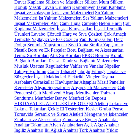
Duvar Kaplama
Silikon ve Mastikler
Silikon
Mum Silikon
Köpük
Mastik
Tavan Ürünleri
Kartonpiyer
Tavan Kaplama
İnşaat ve İzolasyon
İzolasyon Malzemeleri
Su Yalıtım
Malzemeleri
Isı Yalıtım Malzemeleri
Ses Yalıtım Malzemeleri
İnşaat Malzemeleri
Alçı
Cam Tuğla
Çimento
Beton Harcı
Çatı
Kaplama Malzemeleri
İnşaat Kimyasalları
İnşaat Temizlik
Ürünleri
Lavabo Çözücü
Harç ve Sıva Çözücü
Çok Amaçlı
Temizlik
Yağlayıcı ve Pas Çözücü
Yapı Kimyasalları
Derz
Dolgu
Seramik Yapıştırıcılar
Sıvı Conta
Strafor Yapıştırılar
Plastik Boru ve Ek Parçalar
Boru Bağlantı ve Aksesuarları
Temiz Su Boruları
Atık Su Boruları
PPRC Borular
Kombi
Bağlantı Boruları
Tesisat Tamir ve Bağlantı Malzemeleri
Musluk Uzatma
Regülatörler
Valfler ve Vanalar
Nipeller
Tahliye Hortumu
Conta
Taharet Çubuğu
Fittings
Tıpalar ve
Süzgeçler
İnşaat Makineleri
Elektrikli Vinçler
Taşıma
Arabaları
Caraskallar
Havlupanlar
Ahşaplar
Masif Paneller
Keresteler
Ahşap Seperatörler
Ahşap Çatı Malzemeleri
Çatı
Penceresi
Çatı Merdiveni
Ahşap Merdivenler
Trabzan
Sundurma
Menfezler
Banyo Menfezi
Su Deposu
HIRDAVAT EL ALETLERİ VE OTO
El Aletleri
Lokma ve
Lokma Takımları
Çekiç
El Testereleri
Kesici Grubu
Pense
Tornavida
Seramik ve Sıvacı Aletleri
Mengene ve İşkenceler
Zımbalar ve Aksesuarları
Zımpara ve Eğeler
Anahtarlar
Anahtar Takımları
Alyan Anahtarları
Açık Ağız Anahtar
İngiliz Anahtarı
İki Ağızlı Anahtar
Tork Anahtarı
Yıldız