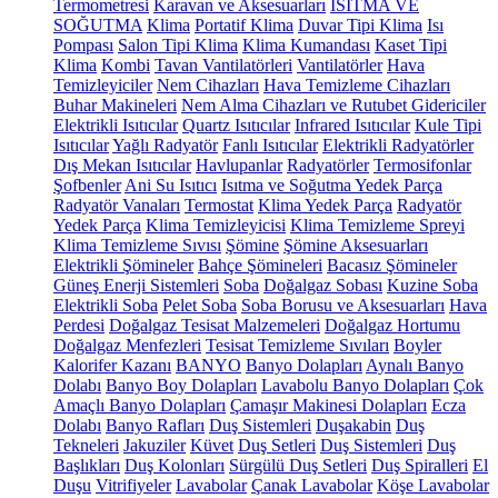
Termometresi
Karavan ve Aksesuarları
ISITMA VE
SOĞUTMA
Klima
Portatif Klima
Duvar Tipi Klima
Isı
Pompası
Salon Tipi Klima
Klima Kumandası
Kaset Tipi
Klima
Kombi
Tavan Vantilatörleri
Vantilatörler
Hava
Temizleyiciler
Nem Cihazları
Hava Temizleme Cihazları
Buhar Makineleri
Nem Alma Cihazları ve Rutubet Gidericiler
Elektrikli Isıtıcılar
Quartz Isıtıcılar
Infrared Isıtıcılar
Kule Tipi
Isıtıcılar
Yağlı Radyatör
Fanlı Isıtıcılar
Elektrikli Radyatörler
Dış Mekan Isıtıcılar
Havlupanlar
Radyatörler
Termosifonlar
Şofbenler
Ani Su Isıtıcı
Isıtma ve Soğutma Yedek Parça
Radyatör Vanaları
Termostat
Klima Yedek Parça
Radyatör
Yedek Parça
Klima Temizleyicisi
Klima Temizleme Spreyi
Klima Temizleme Sıvısı
Şömine
Şömine Aksesuarları
Elektrikli Şömineler
Bahçe Şömineleri
Bacasız Şömineler
Güneş Enerji Sistemleri
Soba
Doğalgaz Sobası
Kuzine Soba
Elektrikli Soba
Pelet Soba
Soba Borusu ve Aksesuarları
Hava
Perdesi
Doğalgaz Tesisat Malzemeleri
Doğalgaz Hortumu
Doğalgaz Menfezleri
Tesisat Temizleme Sıvıları
Boyler
Kalorifer Kazanı
BANYO
Banyo Dolapları
Aynalı Banyo
Dolabı
Banyo Boy Dolapları
Lavabolu Banyo Dolapları
Çok
Amaçlı Banyo Dolapları
Çamaşır Makinesi Dolapları
Ecza
Dolabı
Banyo Rafları
Duş Sistemleri
Duşakabin
Duş
Tekneleri
Jakuziler
Küvet
Duş Setleri
Duş Sistemleri
Duş
Başlıkları
Duş Kolonları
Sürgülü Duş Setleri
Duş Spiralleri
El
Duşu
Vitrifiyeler
Lavabolar
Çanak Lavabolar
Köşe Lavabolar