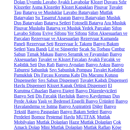
Dolap Uyumlu Lavabo
Ayaklı Lavabolar
Klozet
Duvara Sıfır
Klozetler
Asma Klozetler
Klozet Kapakları
Pisuvar
Tuvalet
Taşı
Batarya ve Musluklar
Lavabo Bataryaları
Mutfak
Bataryaları
Su Tasarruf Aparatı
Banyo Bataryaları
Musluk
Duş Bataryaları
Batarya Setleri
Fotoselli Batarya
Ara Musluk
Pisuvar Musluğu
Batarya ve Musluk Yedek Parçaları
Sifon
Lavabo Sifonu
Eviye Sifonu
Yer Sifonu
Sifon Aksesuarları ve
Parçaları
Rezervuar ve Aksesuarları
Rezervuar Kumanda
Paneli
Rezervuar Seti
Rezervuar İç Takımı
Banyo Bakım
Setleri
Yara Bandı
Lif ve Süngerler
Sıcak Su Torbası
Cımbız
Sabun
Tırnak Makası
Banyo Seramik ve Fayansları
Banyo
Aksesuarları
Tuvalet ve Klozet Fırçaları
Ayaklı Fırçalık ve
Kağıtlık Seti
Duş Rafı
Banyo Aynaları
Banyo Askısı
Banyo
Taburesi
Sabunluk
Sıvı Sabunluk Pompası
Tuvalet Kağıtlığı
Pamukluk
Diş Fırçası Koruma Kabı
Diş Macunu Kutusu
Dispenserler
Sıvı Sabun Dispenseri
Tuvalet Kağıdı Dispenseri
Havlu Dispenseri
Klozet Kapak Örtüsü Dispenseri
El
Kurutma Cihazları
Banyo Etajeri
Banyo Düzenleyicileri
Banyo Seti
Diş Fırçalık
Havluluk
Banyo Kaydırmazı
Duş
Perde Askısı
Yaşlı ve Bedensel Engelli Banyo Ürünleri
Banyo
Havalandırma ve Isıtma
Banyo Aspiratörü
Diğer
Banyo
Tekstil
Banyo Paspasları
Banyo Bakım Setleri
Banyo
Perdeleri
Bornoz
Peştemal
Havlu
MUTFAK
Mutfak
Mobilyaları
Mutfak Dolapları
Hazır Mutfak Dolapları
Çok
Amaçlı Dolap
Mini Mutfak Dolapları
Mutfak Rafları
Köşe