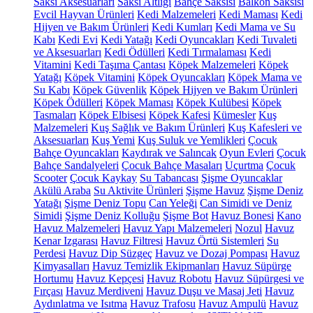
Saksı Aksesuarları
Saksı Altlığı
Bahçe Saksısı
Balkon Saksısı
Evcil Hayvan Ürünleri
Kedi Malzemeleri
Kedi Maması
Kedi
Hijyen ve Bakım Ürünleri
Kedi Kumları
Kedi Mama ve Su
Kabı
Kedi Evi
Kedi Yatağı
Kedi Oyuncakları
Kedi Tuvaleti
ve Aksesuarları
Kedi Ödülleri
Kedi Tırmalaması
Kedi
Vitamini
Kedi Taşıma Çantası
Köpek Malzemeleri
Köpek
Yatağı
Köpek Vitamini
Köpek Oyuncakları
Köpek Mama ve
Su Kabı
Köpek Güvenlik
Köpek Hijyen ve Bakım Ürünleri
Köpek Ödülleri
Köpek Maması
Köpek Kulübesi
Köpek
Tasmaları
Köpek Elbisesi
Köpek Kafesi
Kümesler
Kuş
Malzemeleri
Kuş Sağlık ve Bakım Ürünleri
Kuş Kafesleri ve
Aksesuarları
Kuş Yemi
Kuş Suluk ve Yemlikleri
Çocuk
Bahçe Oyuncakları
Kaydırak ve Salıncak
Oyun Evleri
Çocuk
Bahçe Sandalyeleri
Çocuk Bahçe Masaları
Uçurtma
Çocuk
Scooter
Çocuk Kaykay
Su Tabancası
Şişme Oyuncaklar
Akülü Araba
Su Aktivite Ürünleri
Şişme Havuz
Şişme Deniz
Yatağı
Şişme Deniz Topu
Can Yeleği
Can Simidi ve Deniz
Simidi
Şişme Deniz Kolluğu
Şişme Bot
Havuz Bonesi
Kano
Havuz Malzemeleri
Havuz Yapı Malzemeleri
Nozul
Havuz
Kenar Izgarası
Havuz Filtresi
Havuz Örtü Sistemleri
Su
Perdesi
Havuz Dip Süzgeç
Havuz ve Dozaj Pompası
Havuz
Kimyasalları
Havuz Temizlik Ekipmanları
Havuz Süpürge
Hortumu
Havuz Kepçesi
Havuz Robotu
Havuz Süpürgesi ve
Fırçası
Havuz Merdiveni
Havuz Duşu ve Masaj Jeti
Havuz
Aydınlatma ve Isıtma
Havuz Trafosu
Havuz Ampulü
Havuz