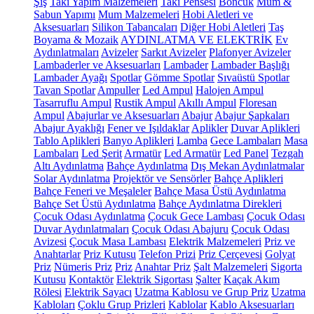
Şiş
Takı Yapım Malzemeleri
Takı Pensesi
Boncuk
Mum &
Sabun Yapımı
Mum Malzemeleri
Hobi Aletleri ve
Aksesuarları
Silikon Tabancaları
Diğer Hobi Aletleri
Taş
Boyama & Mozaik
AYDINLATMA VE ELEKTRİK
Ev
Aydınlatmaları
Avizeler
Sarkıt Avizeler
Plafonyer Avizeler
Lambaderler ve Aksesuarları
Lambader
Lambader Başlığı
Lambader Ayağı
Spotlar
Gömme Spotlar
Sıvaüstü Spotlar
Tavan Spotlar
Ampuller
Led Ampul
Halojen Ampul
Tasarruflu Ampul
Rustik Ampul
Akıllı Ampul
Floresan
Ampul
Abajurlar ve Aksesuarları
Abajur
Abajur Şapkaları
Abajur Ayaklığı
Fener ve Işıldaklar
Aplikler
Duvar Aplikleri
Tablo Aplikleri
Banyo Aplikleri
Lamba
Gece Lambaları
Masa
Lambaları
Led Şerit
Armatür
Led Armatür
Led Panel
Tezgah
Altı Aydınlatma
Bahçe Aydınlatma
Dış Mekan Aydınlatmalar
Solar Aydınlatma
Projektör ve Sensörler
Bahçe Aplikleri
Bahçe Feneri ve Meşaleler
Bahçe Masa Üstü Aydınlatma
Bahçe Set Üstü Aydınlatma
Bahçe Aydınlatma Direkleri
Çocuk Odası Aydınlatma
Çocuk Gece Lambası
Çocuk Odası
Duvar Aydınlatmaları
Çocuk Odası Abajuru
Çocuk Odası
Avizesi
Çocuk Masa Lambası
Elektrik Malzemeleri
Priz ve
Anahtarlar
Priz Kutusu
Telefon Prizi
Priz Çerçevesi
Golyat
Priz
Nümeris Priz
Priz
Anahtar Priz
Şalt Malzemeleri
Sigorta
Kutusu
Kontaktör
Elektrik Sigortası
Şalter
Kaçak Akım
Rölesi
Elektrik Sayacı
Uzatma Kablosu ve Grup Priz
Uzatma
Kabloları
Çoklu Grup Prizleri
Kablolar
Kablo Aksesuarları