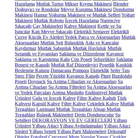
Hazırlama
Mutfak Tartısı
Mikser
Kıyma Makinesi
Blender
Doğrayıcı ve Rondolar
Meyve Kurutma Makinesi
Dondurma
Makinesi
Hamur Yoğurma Makinesi ve Mutfak Şefleri
Yoğurt
Makinesi
Mutfak Robotu
İçecek Hazırlama
Narenciye
Sıkacağı
Çay Makineleri
Kahve Makinesi
Kettle ve Su
Isıtıcılar
Katı Meyve Sıkacağı
Elektrikli Semaver
Elektrikli
Cezve
Küçük Ev Aletleri Yedek Parça ve Aksesuarları
Mutfak
Aksesuarları
Mutfak Seti
Bulaşıklık
Askı ve Kancalar
Kaydırmaz
Mutfak Sabunluk
Mutfak Havluluk
Mutfak
Seramik ve Fayansları
Saklama ve Düzenleme
Kavanoz
Saklama ve Karıştırma Kabı
Çöp Poşeti
Sebzelikler
Saklama
Bonesi ve Kapağı
Mutfak Raf Düzenleyici
Poşetlik
Kaşıklık
Beslenme Kutusu
Damacana Pompası
Ekmeklik
Sefer Tası
Streç Film
Peçete Yüzüğü
Kavanoz Kapağı
Pipet
Buzdolabı
Poşeti
Doypack
Su Arıtma Cihazları ve Aksesuarları
Su
Arıtma Cihazları
Su Arıtma Filtreleri
Su Arıtma Aksesuarları
ve Yedek Parçaları
Arıtma Musluğu
Endüstriyel Mutfak
Ürünleri
Gıda ve İçecek
Kahve
Filtre Kahve Kağıdı
Türk
Kahvesi
Kapsül Kahve
Filtre Kahve
Çekirdek Kahve
Mutfak
Tezgahları
Laminant Mutfak Tezgahları
Ahşap Mutfak
Tezgahları
Bulaşık Makineleri
Derin Dondurucular
Su
Sebilleri
DEKORASYON VE EV GEREÇLERİ
Yılbaşı
Ürünleri
Yılbaşı Ağacı
Yılbaşı Aydınlatmaları
Yılbaşı Ağacı
Süsleri
Yılbaşı Sepeti
Yılbaşı Parti Malzemeleri
Dekoratif
Objeler
Fotoğraf Çerçevesi
Mum
Vazolar
Yapay Çiçekler