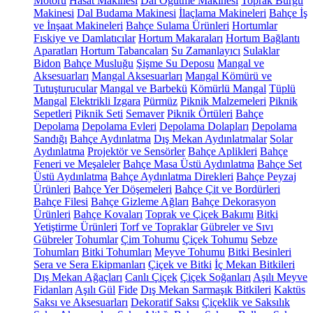
Motoru
Hasat Makinesi
Dal Öğütme Makinesi
Toprak Burgu
Makinesi
Dal Budama Makinesi
İlaçlama Makineleri
Bahçe İş
ve İnşaat Makineleri
Bahçe Sulama Ürünleri
Hortumlar
Fıskiye ve Damlatıcılar
Hortum Makaraları
Hortum Bağlantı
Aparatları
Hortum Tabancaları
Su Zamanlayıcı
Sulaklar
Bidon
Bahçe Musluğu
Şişme Su Deposu
Mangal ve
Aksesuarları
Mangal Aksesuarları
Mangal Kömürü ve
Tutuşturucular
Mangal ve Barbekü
Kömürlü Mangal
Tüplü
Mangal
Elektrikli Izgara
Pürmüz
Piknik Malzemeleri
Piknik
Sepetleri
Piknik Seti
Semaver
Piknik Örtüleri
Bahçe
Depolama
Depolama Evleri
Depolama Dolapları
Depolama
Sandığı
Bahçe Aydınlatma
Dış Mekan Aydınlatmalar
Solar
Aydınlatma
Projektör ve Sensörler
Bahçe Aplikleri
Bahçe
Feneri ve Meşaleler
Bahçe Masa Üstü Aydınlatma
Bahçe Set
Üstü Aydınlatma
Bahçe Aydınlatma Direkleri
Bahçe Peyzaj
Ürünleri
Bahçe Yer Döşemeleri
Bahçe Çit ve Bordürleri
Bahçe Filesi
Bahçe Gizleme Ağları
Bahçe Dekorasyon
Ürünleri
Bahçe Kovaları
Toprak ve Çiçek Bakımı
Bitki
Yetiştirme Ürünleri
Torf ve Topraklar
Gübreler ve Sıvı
Gübreler
Tohumlar
Çim Tohumu
Çiçek Tohumu
Sebze
Tohumları
Bitki Tohumları
Meyve Tohumu
Bitki Besinleri
Sera ve Sera Ekipmanları
Çiçek ve Bitki
İç Mekan Bitkileri
Dış Mekan Ağaçları
Canlı Çiçek
Çiçek Soğanları
Aşılı Meyve
Fidanları
Aşılı Gül
Fide
Dış Mekan Sarmaşık Bitkileri
Kaktüs
Saksı ve Aksesuarları
Dekoratif Saksı
Çiçeklik ve Saksılık