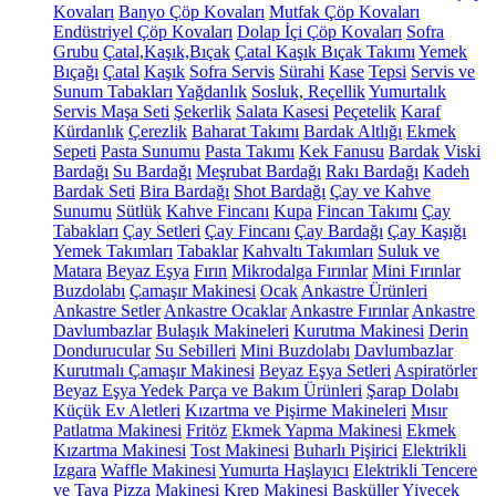
Kovaları
Banyo Çöp Kovaları
Mutfak Çöp Kovaları
Endüstriyel Çöp Kovaları
Dolap İçi Çöp Kovaları
Sofra
Grubu
Çatal,Kaşık,Bıçak
Çatal Kaşık Bıçak Takımı
Yemek
Bıçağı
Çatal
Kaşık
Sofra Servis
Sürahi
Kase
Tepsi
Servis ve
Sunum Tabakları
Yağdanlık
Sosluk, Reçellik
Yumurtalık
Servis Maşa Seti
Şekerlik
Salata Kasesi
Peçetelik
Karaf
Kürdanlık
Çerezlik
Baharat Takımı
Bardak Altlığı
Ekmek
Sepeti
Pasta Sunumu
Pasta Takımı
Kek Fanusu
Bardak
Viski
Bardağı
Su Bardağı
Meşrubat Bardağı
Rakı Bardağı
Kadeh
Bardak Seti
Bira Bardağı
Shot Bardağı
Çay ve Kahve
Sunumu
Sütlük
Kahve Fincanı
Kupa
Fincan Takımı
Çay
Tabakları
Çay Setleri
Çay Fincanı
Çay Bardağı
Çay Kaşığı
Yemek Takımları
Tabaklar
Kahvaltı Takımları
Suluk ve
Matara
Beyaz Eşya
Fırın
Mikrodalga Fırınlar
Mini Fırınlar
Buzdolabı
Çamaşır Makinesi
Ocak
Ankastre Ürünleri
Ankastre Setler
Ankastre Ocaklar
Ankastre Fırınlar
Ankastre
Davlumbazlar
Bulaşık Makineleri
Kurutma Makinesi
Derin
Dondurucular
Su Sebilleri
Mini Buzdolabı
Davlumbazlar
Kurutmalı Çamaşır Makinesi
Beyaz Eşya Setleri
Aspiratörler
Beyaz Eşya Yedek Parça ve Bakım Ürünleri
Şarap Dolabı
Küçük Ev Aletleri
Kızartma ve Pişirme Makineleri
Mısır
Patlatma Makinesi
Fritöz
Ekmek Yapma Makinesi
Ekmek
Kızartma Makinesi
Tost Makinesi
Buharlı Pişirici
Elektrikli
Izgara
Waffle Makinesi
Yumurta Haşlayıcı
Elektrikli Tencere
ve Tava
Pizza Makinesi
Krep Makinesi
Basküller
Yiyecek