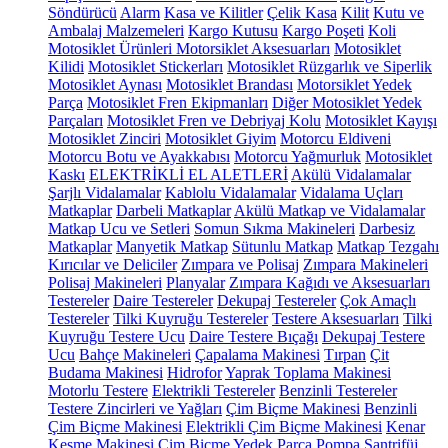
Söndürücü
Alarm
Kasa ve Kilitler
Çelik Kasa
Kilit
Kutu ve
Ambalaj Malzemeleri
Kargo Kutusu
Kargo Poşeti
Koli
Motosiklet Ürünleri
Motorsiklet Aksesuarları
Motosiklet
Kilidi
Motosiklet Stickerları
Motosiklet Rüzgarlık ve Siperlik
Motosiklet Aynası
Motosiklet Brandası
Motorsiklet Yedek
Parça
Motosiklet Fren Ekipmanları
Diğer Motosiklet Yedek
Parçaları
Motosiklet Fren ve Debriyaj Kolu
Motosiklet Kayışı
Motosiklet Zinciri
Motosiklet Giyim
Motorcu Eldiveni
Motorcu Botu ve Ayakkabısı
Motorcu Yağmurluk
Motosiklet
Kaskı
ELEKTRİKLİ EL ALETLERİ
Akülü Vidalamalar
Şarjlı Vidalamalar
Kablolu Vidalamalar
Vidalama Uçları
Matkaplar
Darbeli Matkaplar
Akülü Matkap ve Vidalamalar
Matkap Ucu ve Setleri
Somun Sıkma Makineleri
Darbesiz
Matkaplar
Manyetik Matkap
Sütunlu Matkap
Matkap Tezgahı
Kırıcılar ve Deliciler
Zımpara ve Polisaj
Zımpara Makineleri
Polisaj Makineleri
Planyalar
Zımpara Kağıdı ve Aksesuarları
Testereler
Daire Testereler
Dekupaj Testereler
Çok Amaçlı
Testereler
Tilki Kuyruğu Testereler
Testere Aksesuarları
Tilki
Kuyruğu Testere Ucu
Daire Testere Bıçağı
Dekupaj Testere
Ucu
Bahçe Makineleri
Çapalama Makinesi
Tırpan
Çit
Budama Makinesi
Hidrofor
Yaprak Toplama Makinesi
Motorlu Testere
Elektrikli Testereler
Benzinli Testereler
Testere Zincirleri ve Yağları
Çim Biçme Makinesi
Benzinli
Çim Biçme Makinesi
Elektrikli Çim Biçme Makinesi
Kenar
Kesme Makinesi
Çim Biçme Yedek Parça
Pompa
Santrifüj