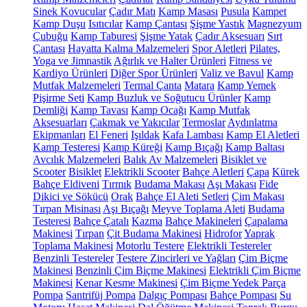
Sinek Kovucular
Çadır Matı
Kamp Masası
Pusula
Kampet
Kamp Duşu
Isıtıcılar
Kamp Çantası
Şişme Yastık
Magnezyum
Çubuğu
Kamp Taburesi
Şişme Yatak
Çadır Aksesuarı
Sırt
Çantası
Hayatta Kalma Malzemeleri
Spor Aletleri
Pilates,
Yoga ve Jimnastik
Ağırlık ve Halter Ürünleri
Fitness ve
Kardiyo Ürünleri
Diğer Spor Ürünleri
Valiz ve Bavul
Kamp
Mutfak Malzemeleri
Termal Çanta
Matara
Kamp Yemek
Pişirme Seti
Kamp Buzluk ve Soğutucu Ürünler
Kamp
Demliği
Kamp Tavası
Kamp Ocağı
Kamp Mutfak
Aksesuarları
Çakmak ve Yakıcılar
Termoslar
Aydınlatma
Ekipmanları
El Feneri
Işıldak
Kafa Lambası
Kamp El Aletleri
Kamp Testeresi
Kamp Küreği
Kamp Bıçağı
Kamp Baltası
Avcılık Malzemeleri
Balık Av Malzemeleri
Bisiklet ve
Scooter
Bisiklet
Elektrikli Scooter
Bahçe Aletleri
Çapa
Kürek
Bahçe Eldiveni
Tırmık
Budama Makası
Aşı Makası
Fide
Dikici ve Sökücü
Orak
Bahçe El Aleti Setleri
Çim Makası
Tırpan Misinası
Aşı Bıçağı
Meyve Toplama Aleti
Budama
Testeresi
Bahçe Çatalı
Kazma
Bahçe Makineleri
Çapalama
Makinesi
Tırpan
Çit Budama Makinesi
Hidrofor
Yaprak
Toplama Makinesi
Motorlu Testere
Elektrikli Testereler
Benzinli Testereler
Testere Zincirleri ve Yağları
Çim Biçme
Makinesi
Benzinli Çim Biçme Makinesi
Elektrikli Çim Biçme
Makinesi
Kenar Kesme Makinesi
Çim Biçme Yedek Parça
Pompa
Santrifüj Pompa
Dalgıç Pompası
Bahçe Pompası
Su