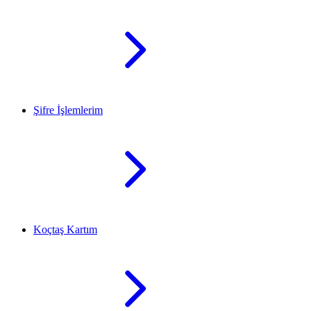
Şifre İşlemlerim
Koçtaş Kartım