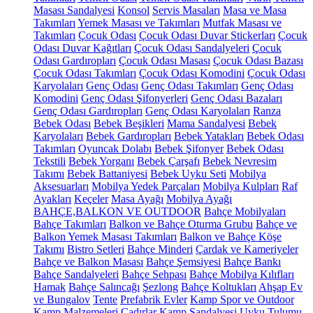
Masası Sandalyesi
Konsol
Servis Masaları
Masa ve Masa
Takımları
Yemek Masası ve Takımları
Mutfak Masası ve
Takımları
Çocuk Odası
Çocuk Odası Duvar Stickerları
Çocuk
Odası Duvar Kağıtları
Çocuk Odası Sandalyeleri
Çocuk
Odası Gardıropları
Çocuk Odası Masası
Çocuk Odası Bazası
Çocuk Odası Takımları
Çocuk Odası Komodini
Çocuk Odası
Karyolaları
Genç Odası
Genç Odası Takımları
Genç Odası
Komodini
Genç Odası Şifonyerleri
Genç Odası Bazaları
Genç Odası Gardıropları
Genç Odası Karyolaları
Ranza
Bebek Odası
Bebek Beşikleri
Mama Sandalyesi
Bebek
Karyolaları
Bebek Gardıropları
Bebek Yatakları
Bebek Odası
Takımları
Oyuncak Dolabı
Bebek Şifonyer
Bebek Odası
Tekstili
Bebek Yorganı
Bebek Çarşafı
Bebek Nevresim
Takımı
Bebek Battaniyesi
Bebek Uyku Seti
Mobilya
Aksesuarları
Mobilya Yedek Parçaları
Mobilya Kulpları
Raf
Ayakları
Keçeler
Masa Ayağı
Mobilya Ayağı
BAHÇE,BALKON VE OUTDOOR
Bahçe Mobilyaları
Bahçe Takımları
Balkon ve Bahçe Oturma Grubu
Bahçe ve
Balkon Yemek Masası Takımları
Balkon ve Bahçe Köşe
Takımı
Bistro Setleri
Bahçe Minderi
Çardak ve Kameriyeler
Bahçe ve Balkon Masası
Bahçe Şemsiyesi
Bahçe Bankı
Bahçe Sandalyeleri
Bahçe Sehpası
Bahçe Mobilya Kılıfları
Hamak
Bahçe Salıncağı
Şezlong
Bahçe Koltukları
Ahşap Ev
ve Bungalov
Tente
Prefabrik Evler
Kamp Spor ve Outdoor
Kamp Malzemeleri
Çadırlar
Kamp Sandalyesi
Uyku Tulumu