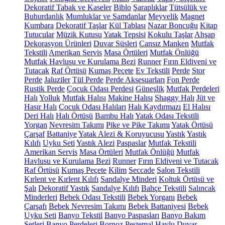
Dekoratif Tabak ve Kaseler
Biblo
Şaraplıklar
Tütsülük ve
Buhurdanlık
Mumluklar ve Şamdanlar
Meyvelik
Magnet
Kumbara
Dekoratif Taşlar
Kül Tablası
Nazar Boncuğu
Kitap
Tutucular
Müzik Kutusu
Yatak Tepsisi
Kokulu Taşlar
Ahşap
Dekorasyon Ürünleri
Duvar Süsleri
Cansız Manken
Mutfak
Tekstili
Amerikan Servis
Masa Örtüleri
Mutfak Önlüğü
Mutfak Havlusu ve Kurulama Bezi
Runner
Fırın Eldiveni ve
Tutacak
Raf Örtüsü
Kumaş Peçete
Ev Tekstili
Perde
Stor
Perde
Jaluziler
Tül Perde
Perde Aksesuarları
Fon Perde
Rustik Perde
Çocuk Odası Perdesi
Güneşlik
Mutfak Perdeleri
Halı
Yolluk
Mutfak Halısı
Makine Halısı
Shaggy Halı
Jüt ve
Hasır Halı
Çocuk Odası Halıları
Halı Kaydırmazı
El Halısı
Deri Halı
Halı Örtüsü
Bambu Halı
Yatak Odası Tekstili
Yorgan
Nevresim Takımı
Pike ve Pike Takımı
Yatak Örtüsü
Çarşaf
Battaniye
Yatak Alezi & Koruyucusu
Yastık
Yastık
Kılıfı
Uyku Seti
Yastık Alezi
Paspaslar
Mutfak Tekstili
Amerikan Servis
Masa Örtüleri
Mutfak Önlüğü
Mutfak
Havlusu ve Kurulama Bezi
Runner
Fırın Eldiveni ve Tutacak
Raf Örtüsü
Kumaş Peçete
Kilim
Seccade
Salon Tekstili
Kırlent ve Kırlent Kılıfı
Sandalye Minderi
Koltuk Örtüsü ve
Şalı
Dekoratif Yastık
Sandalye Kılıfı
Bahçe Tekstili
Salıncak
Minderleri
Bebek Odası Tekstili
Bebek Yorganı
Bebek
Çarşafı
Bebek Nevresim Takımı
Bebek Battaniyesi
Bebek
Uyku Seti
Banyo Tekstil
Banyo Paspasları
Banyo Bakım
Setleri
Banyo Perdeleri
Bornoz
Peştemal
Havlu
Duvar