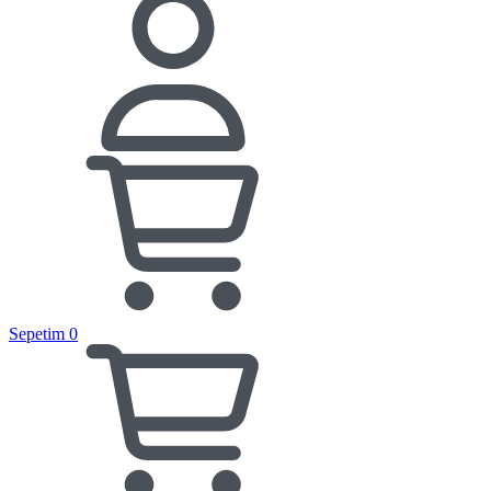
Sepetim
0