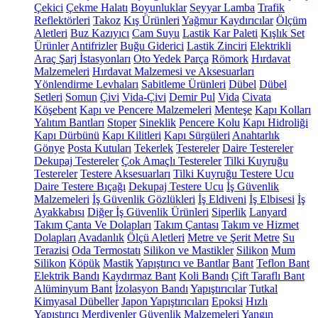
Çekici
Çekme Halatı
Boyunluklar
Seyyar Lamba
Trafik
Reflektörleri
Takoz
Kış Ürünleri
Yağmur Kaydırıcılar
Ölçüm
Aletleri
Buz Kazıyıcı
Cam Suyu
Lastik Kar Paleti
Kışlık Set
Ürünler
Antifrizler
Buğu Giderici
Lastik Zinciri
Elektrikli
Araç Şarj İstasyonları
Oto Yedek Parça
Römork
Hırdavat
Malzemeleri
Hırdavat Malzemesi ve Aksesuarları
Yönlendirme Levhaları
Sabitleme Ürünleri
Dübel
Dübel
Setleri
Somun
Çivi
Vida-Çivi
Demir Pul
Vida
Civata
Köşebent
Kapı ve Pencere Malzemeleri
Menteşe
Kapı Kolları
Yalıtım Bantları
Stoper
Sineklik
Pencere Kolu
Kapı Hidroliği
Kapı Dürbünü
Kapı Kilitleri
Kapı Sürgüleri
Anahtarlık
Gönye
Posta Kutuları
Tekerlek
Testereler
Daire Testereler
Dekupaj Testereler
Çok Amaçlı Testereler
Tilki Kuyruğu
Testereler
Testere Aksesuarları
Tilki Kuyruğu Testere Ucu
Daire Testere Bıçağı
Dekupaj Testere Ucu
İş Güvenlik
Malzemeleri
İş Güvenlik Gözlükleri
İş Eldiveni
İş Elbisesi
İş
Ayakkabısı
Diğer İş Güvenlik Ürünleri
Siperlik
Lanyard
Takım Çanta Ve Dolapları
Takım Çantası
Takım ve Hizmet
Dolapları
Avadanlık
Ölçü Aletleri
Metre ve Şerit Metre
Su
Terazisi
Oda Termostatı
Silikon ve Mastikler
Silikon
Mum
Silikon
Köpük
Mastik
Yapıştırıcı ve Bantlar
Bant
Teflon Bant
Elektrik Bandı
Kaydırmaz Bant
Koli Bandı
Çift Taraflı Bant
Alüminyum Bant
İzolasyon Bandı
Yapıştırıcılar
Tutkal
Kimyasal Dübeller
Japon Yapıştırıcıları
Epoksi
Hızlı
Yapıştırıcı
Merdivenler
Güvenlik Malzemeleri
Yangın