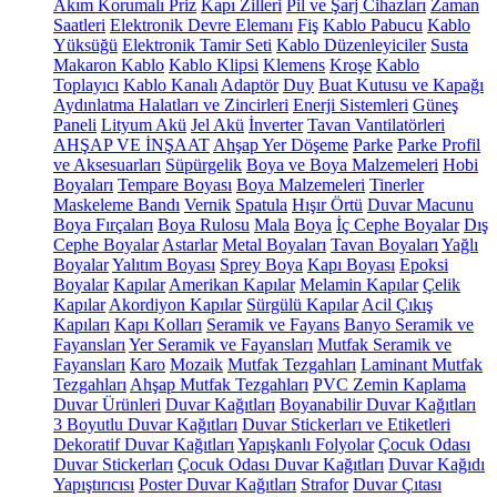
Akım Korumalı Priz
Kapı Zilleri
Pil ve Şarj Cihazları
Zaman
Saatleri
Elektronik Devre Elemanı
Fiş
Kablo Pabucu
Kablo
Yüksüğü
Elektronik Tamir Seti
Kablo Düzenleyiciler
Susta
Makaron Kablo
Kablo Klipsi
Klemens
Kroşe
Kablo
Toplayıcı
Kablo Kanalı
Adaptör
Duy
Buat Kutusu ve Kapağı
Aydınlatma Halatları ve Zincirleri
Enerji Sistemleri
Güneş
Paneli
Lityum Akü
Jel Akü
İnverter
Tavan Vantilatörleri
AHŞAP VE İNŞAAT
Ahşap Yer Döşeme
Parke
Parke Profil
ve Aksesuarları
Süpürgelik
Boya ve Boya Malzemeleri
Hobi
Boyaları
Tempare Boyası
Boya Malzemeleri
Tinerler
Maskeleme Bandı
Vernik
Spatula
Hışır Örtü
Duvar Macunu
Boya Fırçaları
Boya Rulosu
Mala
Boya
İç Cephe Boyalar
Dış
Cephe Boyalar
Astarlar
Metal Boyaları
Tavan Boyaları
Yağlı
Boyalar
Yalıtım Boyası
Sprey Boya
Kapı Boyası
Epoksi
Boyalar
Kapılar
Amerikan Kapılar
Melamin Kapılar
Çelik
Kapılar
Akordiyon Kapılar
Sürgülü Kapılar
Acil Çıkış
Kapıları
Kapı Kolları
Seramik ve Fayans
Banyo Seramik ve
Fayansları
Yer Seramik ve Fayansları
Mutfak Seramik ve
Fayansları
Karo
Mozaik
Mutfak Tezgahları
Laminant Mutfak
Tezgahları
Ahşap Mutfak Tezgahları
PVC Zemin Kaplama
Duvar Ürünleri
Duvar Kağıtları
Boyanabilir Duvar Kağıtları
3 Boyutlu Duvar Kağıtları
Duvar Stickerları ve Etiketleri
Dekoratif Duvar Kağıtları
Yapışkanlı Folyolar
Çocuk Odası
Duvar Stickerları
Çocuk Odası Duvar Kağıtları
Duvar Kağıdı
Yapıştırıcısı
Poster Duvar Kağıtları
Strafor
Duvar Çıtası