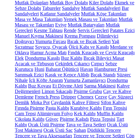
Mutfak Dolapları
Mutfak Boy Dolabı
Kiler Dolabı
Ekmek ve
Sebze Dolabı
Tabureler
Sandalye
Mutfak Sandalyeleri
Bar
Sandalyeleri
Katlanır Sandalyeler
Mutfak Köşe Takımları
Masa ve Masa Takımları
Yemek Masası ve Takımları
Mutfak
Masası ve Takımları
Eviye
Mutfak Bataryaları
Mutfak
Gereçleri
Kesme Tahtası
Rende
Servis Gereçleri
Patates Ezici
Manuel Kıyma Makinesi
Krema Pompası
Dilimleyici
Doğrayıcı
Yumurta Fırçası
Bıçak ve Bıçak Setleri
Yağ
Sıçratmaz
Soyucu, Oyacak
Ölçü Kabı ve Kaşığı
Merdane ve
Oklava
Hamur Açma Matı
Fındık Kıracağı ve Ceviz Kıracağı
Elek
Dondurma Kaşığı
Buz Kalıbı
Bıçak Bileyici Masat
Açacak ve Tirbuşon
Çekirdek Çıkarıcı
Çırpıcı
Sebze
Kurutucu
Huni
Baharat Öğütücü
Havan
Hamburger Presi
Sarımsak Ezici
Kaşık ve Kepçe Altlığı
Bıçak Standı
Süzgeç
Nihale
İçli Köfte Aparatı
Yumurta Zamanlayıcı
Dondurma
Kalıbı
Buz Kovası
Et Dövme Aleti
Sarma Makinesi
Kahve
Değirmenleri
Limon Sıkacağı
Pişirme Grubu
Çay ve Kahve
Demleme
French Press
Dripper
Chemex
Cezve
Çay Süzgeci
Demlik
Moka Pot
Çaydanlık
Kahve Filtresi
Sifon Kahve
Fırında Pişirme
Pasta Kalıbı
Kurabiye Kalıbı
Fırın Tepsisi
Cam Tepsi
Alüminyum Folyo
Kek Kalıbı
Muffin Kalıbı
Çikolata Kalıbı
Güveç
Pişirme Kağıdı
Pizza Tepsisi
Tart
Kalıbı
Ocak Üstü Pişirme
Tava ve Tava Setleri
Ocak Üstü
Tost Makinesi
Ocak Üstü Sac
Sahan
Düdüklü Tencere
Tencere ve Tava Aksesuarları
Tencere ve Tencere Setleri
Çöp