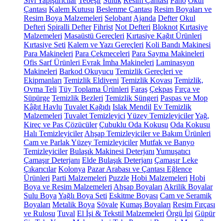
Sıvı Yapıştırıcılar
Tebeşir
Suluk
Resim Çantası
Pano
Okul
Çantası
Kalem Kutusu
Beslenme Çantası
Resim Boyaları ve
Resim Boya Malzemeleri
Selobant
Ajanda
Defter
Okul
Defteri
Spiralli Defter
Fihrist
Not Defteri
Bloknot
Kırtasiye
Malzemeleri
Masaüstü Gereçleri
Kırtasiye Kağıt Ürünleri
Kırtasiye Seti
Kalem ve Yazı Gereçleri
Koli Bandı Makinesi
Para Makineleri
Para Çekmeceleri
Para Sayma Makineleri
Ofis Sarf Ürünleri
Evrak İmha Makineleri
Laminasyon
Makineleri
Barkod Okuyucu
Temizlik Gereçleri ve
Ekipmanları
Temizlik Eldiveni
Temizlik Kovası
Temizlik,
Ovma Teli
Tüy Toplama Ürünleri
Faraş
Çekpas
Fırça ve
Süpürge
Temizlik Bezleri
Temizlik Süngeri
Paspas ve Mop
Kâğıt Havlu
Tuvalet Kağıdı
Islak Mendil
Ev Temizlik
Malzemeleri
Tuvalet Temizleyici
Yüzey Temizleyiciler
Yağ,
Kireç ve Pas Çözücüler
Çubuklu Oda Kokusu
Oda Kokusu
Halı Temizleyiciler
Ahşap Temizleyiciler ve Bakım Ürünleri
Cam ve Parlak Yüzey Temizleyiciler
Mutfak ve Banyo
Temizleyiciler
Bulaşık Makinesi Deterjanı
Yumuşatıcı
Çamaşır Deterjanı
Elde Bulaşık Deterjanı
Çamaşır Leke
Çıkarıcılar
Kolonya
Pazar Arabası ve Çantası
Eğlence
Ürünleri
Parti Malzemeleri
Puzzle
Hobi Malzemeleri
Hobi
Boya ve Resim Malzemeleri
Ahşap Boyaları
Akrilik Boyalar
Sulu Boya
Yağlı Boya Seti
Eskitme Boyası
Cam ve Seramik
Boyaları
Metalik Boya
Şövale
Kumaş Boyaları
Resim Fırçası
ve Rulosu
Tuval
El İşi & Tekstil Malzemeleri
Örgü İpi
Güpür