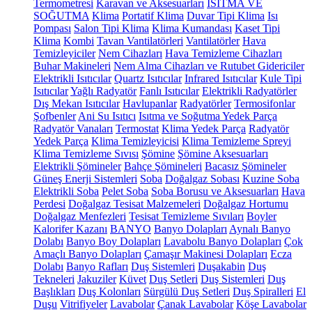
Termometresi
Karavan ve Aksesuarları
ISITMA VE
SOĞUTMA
Klima
Portatif Klima
Duvar Tipi Klima
Isı
Pompası
Salon Tipi Klima
Klima Kumandası
Kaset Tipi
Klima
Kombi
Tavan Vantilatörleri
Vantilatörler
Hava
Temizleyiciler
Nem Cihazları
Hava Temizleme Cihazları
Buhar Makineleri
Nem Alma Cihazları ve Rutubet Gidericiler
Elektrikli Isıtıcılar
Quartz Isıtıcılar
Infrared Isıtıcılar
Kule Tipi
Isıtıcılar
Yağlı Radyatör
Fanlı Isıtıcılar
Elektrikli Radyatörler
Dış Mekan Isıtıcılar
Havlupanlar
Radyatörler
Termosifonlar
Şofbenler
Ani Su Isıtıcı
Isıtma ve Soğutma Yedek Parça
Radyatör Vanaları
Termostat
Klima Yedek Parça
Radyatör
Yedek Parça
Klima Temizleyicisi
Klima Temizleme Spreyi
Klima Temizleme Sıvısı
Şömine
Şömine Aksesuarları
Elektrikli Şömineler
Bahçe Şömineleri
Bacasız Şömineler
Güneş Enerji Sistemleri
Soba
Doğalgaz Sobası
Kuzine Soba
Elektrikli Soba
Pelet Soba
Soba Borusu ve Aksesuarları
Hava
Perdesi
Doğalgaz Tesisat Malzemeleri
Doğalgaz Hortumu
Doğalgaz Menfezleri
Tesisat Temizleme Sıvıları
Boyler
Kalorifer Kazanı
BANYO
Banyo Dolapları
Aynalı Banyo
Dolabı
Banyo Boy Dolapları
Lavabolu Banyo Dolapları
Çok
Amaçlı Banyo Dolapları
Çamaşır Makinesi Dolapları
Ecza
Dolabı
Banyo Rafları
Duş Sistemleri
Duşakabin
Duş
Tekneleri
Jakuziler
Küvet
Duş Setleri
Duş Sistemleri
Duş
Başlıkları
Duş Kolonları
Sürgülü Duş Setleri
Duş Spiralleri
El
Duşu
Vitrifiyeler
Lavabolar
Çanak Lavabolar
Köşe Lavabolar