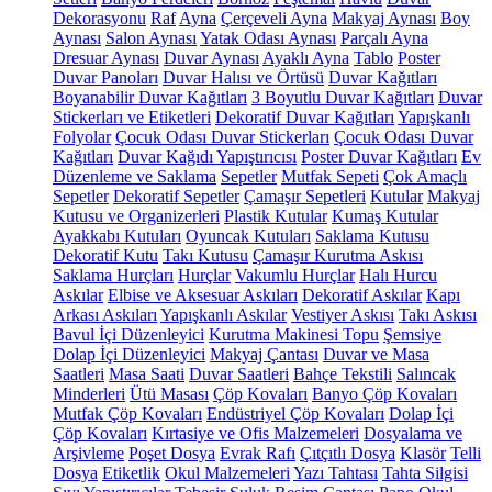
Dekorasyonu
Raf
Ayna
Çerçeveli Ayna
Makyaj Aynası
Boy
Aynası
Salon Aynası
Yatak Odası Aynası
Parçalı Ayna
Dresuar Aynası
Duvar Aynası
Ayaklı Ayna
Tablo
Poster
Duvar Panoları
Duvar Halısı ve Örtüsü
Duvar Kağıtları
Boyanabilir Duvar Kağıtları
3 Boyutlu Duvar Kağıtları
Duvar
Stickerları ve Etiketleri
Dekoratif Duvar Kağıtları
Yapışkanlı
Folyolar
Çocuk Odası Duvar Stickerları
Çocuk Odası Duvar
Kağıtları
Duvar Kağıdı Yapıştırıcısı
Poster Duvar Kağıtları
Ev
Düzenleme ve Saklama
Sepetler
Mutfak Sepeti
Çok Amaçlı
Sepetler
Dekoratif Sepetler
Çamaşır Sepetleri
Kutular
Makyaj
Kutusu ve Organizerleri
Plastik Kutular
Kumaş Kutular
Ayakkabı Kutuları
Oyuncak Kutuları
Saklama Kutusu
Dekoratif Kutu
Takı Kutusu
Çamaşır Kurutma Askısı
Saklama Hurçları
Hurçlar
Vakumlu Hurçlar
Halı Hurcu
Askılar
Elbise ve Aksesuar Askıları
Dekoratif Askılar
Kapı
Arkası Askıları
Yapışkanlı Askılar
Vestiyer Askısı
Takı Askısı
Bavul İçi Düzenleyici
Kurutma Makinesi Topu
Şemsiye
Dolap İçi Düzenleyici
Makyaj Çantası
Duvar ve Masa
Saatleri
Masa Saati
Duvar Saatleri
Bahçe Tekstili
Salıncak
Minderleri
Ütü Masası
Çöp Kovaları
Banyo Çöp Kovaları
Mutfak Çöp Kovaları
Endüstriyel Çöp Kovaları
Dolap İçi
Çöp Kovaları
Kırtasiye ve Ofis Malzemeleri
Dosyalama ve
Arşivleme
Poşet Dosya
Evrak Rafı
Çıtçıtlı Dosya
Klasör
Telli
Dosya
Etiketlik
Okul Malzemeleri
Yazı Tahtası
Tahta Silgisi