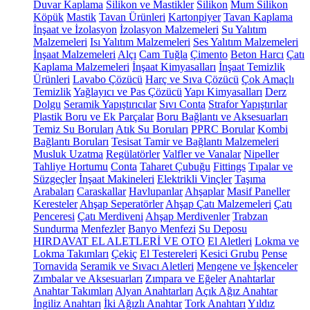
Duvar Kaplama
Silikon ve Mastikler
Silikon
Mum Silikon
Köpük
Mastik
Tavan Ürünleri
Kartonpiyer
Tavan Kaplama
İnşaat ve İzolasyon
İzolasyon Malzemeleri
Su Yalıtım
Malzemeleri
Isı Yalıtım Malzemeleri
Ses Yalıtım Malzemeleri
İnşaat Malzemeleri
Alçı
Cam Tuğla
Çimento
Beton Harcı
Çatı
Kaplama Malzemeleri
İnşaat Kimyasalları
İnşaat Temizlik
Ürünleri
Lavabo Çözücü
Harç ve Sıva Çözücü
Çok Amaçlı
Temizlik
Yağlayıcı ve Pas Çözücü
Yapı Kimyasalları
Derz
Dolgu
Seramik Yapıştırıcılar
Sıvı Conta
Strafor Yapıştırılar
Plastik Boru ve Ek Parçalar
Boru Bağlantı ve Aksesuarları
Temiz Su Boruları
Atık Su Boruları
PPRC Borular
Kombi
Bağlantı Boruları
Tesisat Tamir ve Bağlantı Malzemeleri
Musluk Uzatma
Regülatörler
Valfler ve Vanalar
Nipeller
Tahliye Hortumu
Conta
Taharet Çubuğu
Fittings
Tıpalar ve
Süzgeçler
İnşaat Makineleri
Elektrikli Vinçler
Taşıma
Arabaları
Caraskallar
Havlupanlar
Ahşaplar
Masif Paneller
Keresteler
Ahşap Seperatörler
Ahşap Çatı Malzemeleri
Çatı
Penceresi
Çatı Merdiveni
Ahşap Merdivenler
Trabzan
Sundurma
Menfezler
Banyo Menfezi
Su Deposu
HIRDAVAT EL ALETLERİ VE OTO
El Aletleri
Lokma ve
Lokma Takımları
Çekiç
El Testereleri
Kesici Grubu
Pense
Tornavida
Seramik ve Sıvacı Aletleri
Mengene ve İşkenceler
Zımbalar ve Aksesuarları
Zımpara ve Eğeler
Anahtarlar
Anahtar Takımları
Alyan Anahtarları
Açık Ağız Anahtar
İngiliz Anahtarı
İki Ağızlı Anahtar
Tork Anahtarı
Yıldız