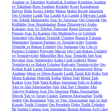
Anahtar ve Takımları
Kurbağcık Anahtarı
Kombine Anahtar
ve Takımları
Boru Anahtarı
Keskiler
Keser
Kargaburun
Balyoz
Balta
Kesici Aletler
Makas
Maket Bıçağı
Iskarpela
Oto Ürünleri
Lastik
Yaz Lastiği
Kış Lastiği
4 Mevsim Lastik
Oto Teknik Malzemeler
Araç İçi Aksesuar
Oto Güneşlik
Oto
Küllükler
Araç Buzdolapları
Bagaj Düzenleyici
Araba
Kokuları
Araç İçi Telefon Tutucular
Bagaj Havuzu
Oto
Paspası
Araç İçi Kamera
Oto Multimedya ve Görüntü
Sistemleri
Oto Bakım Temizlik Ürünleri
Basınçlı Yıkama
Makineleri
Tampon Parlatıcı ve Temizleyiciler
Torpido
Temizlik ve Bakım Ürünleri
Oto Şampuan
Oto Cila ve
Parlatıcı Ürünleri
Polyester Macun
Oto Cam Bakım Ürünleri
ve Temizleyiciler
Mikrofiber Bez
Araç Temizlik Seti
Araç
Boyaları
Araç Süpürgeleri
Araba Çizik Giderici
Motor
Temizleyici ve Bakım Ürünleri
Radyatör Temizleyiciler
Oto
Koltuk Kılıfı
Lastik Ekipmanları
Hava Kompresörü
Bijon
Anahtarı
Sibop ve Sibop Kapağı
Lastik Tamir Kiti
Kriko
Yağ
Motor Katkıları
Hidrolik Yağlar
Motor Yağı
Motor Yağı
Katkısı
Gres Yağı
Yakıt Katkısı
Şanzıman Yağı ve Katkısı
Akü ve Akü Aksesuarları
Akü
Akü Şarj Cihazları
Akü
Takviye Kablosu
Araç Dış Aksesuar
Plaka Aksesuarları
Silecek
Yan ve Tavan Çıtaları
Tampon Aksesuarları
Trafik
Setleri
Oto Brandaları
Vinç ve Vinç Aksesuarları
Jant ve Jant
Kapağı
Trafik Ürünleri
Oto Projektör
Diğer Trafik Ürünleri
İlk Yardım Çantası
Araç Sigortaları
Benzin Bidonu
Acil Çıkış