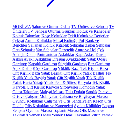
MOBİLYA
Salon ve Oturma Odası
TV Ünitesi ve Sehpası
Tv
Üniteleri
TV Sehpası
Oturma Grupları
Koltuk ve Kanepeler
Koltuk Takımları
Köşe Koltuklar
Tekli Koltuk ve Berjerler
Çekyat
Armut Koltuklar
Masaj Koltuğu
Puf
Bank ve
Benchler
Sallanan Koltuk
Kitaplık
Sehpalar
Zigon Sehpalar
Orta Sehpalar
Yan Sehpalar
Gazetelik
Antre ve Hol
Çok
Amaçlı Dolap
Portmantolar
Askılıklar
Kapı Askısı
Duvar
Askısı
Ayaklı Askılıklar
Dresuar
Ayakkabılık
Yatak Odası
Gardırop
Kapaklı Gardırop
Sürgülü Gardırop
Bez Gardırop
Açık Dolap
Köşe Gardırop
Yüklük
Baza
Tek Kişilik Baza
Çift Kişilik Baza
Yatak Başlığı
Çift Kişilik Yatak Başlığı
Tek
Kişilik Yatak Başlığı
Yatak
Çift Kişilik Yatak
Tek Kişilik
Yatak
Hasta Yatağı
Yatak Pedi & Şiltesi
Karyola
Tek Kişilik
Karyola
Çift Kişilik Karyola
Şifonyerler
Komodin
Yatak
Odası Takımları
Makyaj Masası
Takı Dolabı
Sandık
Paravan
Ofis ve Çalışma Mobilyaları
Çalışma ve Bilgisayar Masası
Oyuncu Koltukları
Çalışma ve Ofis Sandalyeleri
Keson
Ofis
Dolabı
Ofis Koltukları ve Kanepeleri
Ayaklı Küllükler
Laptop
Sehpası
Oyuncu Masası
Toplantı Masası
Ofis Masası ve
Takımları
Yemek Odası
Yemek Odası Takımları
Vitrin
Yemek