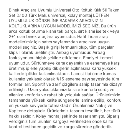
Binek Araçlara Uyumlu Universal Oto Koltuk Kılıfı 5li Takım
Set %100 Türk Malı, universal, kolay montaj LÜTFEN
UYUMLULUK GÖRSELİNE BAKARAK ARACINIZIN
KOLTUKLARINA UYGUN MODELİMİZİ SEÇİNİZ. Bu ürün
arka koltuk oturma kısmı tek parça, sırt kısmı ise tek veya
2+1 olan binek araçlara uyumludur. Hafif Ticari araç
modellerimiz için satıcı sayfamızdan aracınıza uygun
modeli seçiniz. Başlık girişi fermuarlı olup, tüm parçalar
klips’li olarak üretilmiştir. Airbag uyumludur. Airbag
fonksiyonunu hiçbir şekilde etkilemez. Emniyet kemeri
uyumludur. Sürtünmeye karşı dayanıklı ve esnemeye karşı
üretilmiş iplerle yapılıp dikişlerin açılmasına karşı yüksek
kalitede iplikler kullanılmaktadır. Lacost tipi örme kumaş
kullanılıp yaklaşık olarak %15 esneme payı sayesinde tüm
formları alır. Sportif ve zarif çizgilere sahip tasarımla dizayn
edilmiştir. Uzun yolculuklarınızda size konforlu sürüş ve
ailenize konforlu ve rahat bir yolculuk sağlar. Ürünlerimizin
tamamında yüksek kalite süngerlerle lamine edilip, konforu
en yüksek seviyede tutmaktadır. Ürünlerimiz Nakış ve
Kapitone detaylıdır. Ürünlerimiz tasarım tescillidir, her türlü
hakkı saklıdır. Kolay montaj şeklinde tasarlanmıştır. Sipariş
verdiğiniz tüm ürünler, kargoya verilmeden önce kalite
kontrol testinden geçirilir ve kargo sürecine gönderilir.