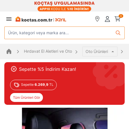
0
Ürün, kategori veya marka ara...
Hırdavat El Aletleri ve Oto
Oto Ürünleri
Sepette %5 İndirim Kazan!
Sepette
6.269,9
TL
Tüm Ürünleri Gör