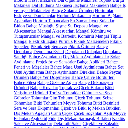
Motoru
Hasat Makinesi
Dal Öğütme Makinesi
Toprak Burgu
Makinesi
Dal Budama Makinesi
İlaçlama Makineleri
Bahçe İş
ve İnşaat Makineleri
Bahçe Sulama Ürünleri
Hortumlar
Fıskiye ve Damlatıcılar
Hortum Makaraları
Hortum Bağlantı
Aparatları
Hortum Tabancaları
Su Zamanlayıcı
Sulaklar
Bidon
Bahçe Musluğu
Şişme Su Deposu
Mangal ve
Aksesuarları
Mangal Aksesuarları
Mangal Kömürü ve
Tutuşturucular
Mangal ve Barbekü
Kömürlü Mangal
Tüplü
Mangal
Elektrikli Izgara
Pürmüz
Piknik Malzemeleri
Piknik
Sepetleri
Piknik Seti
Semaver
Piknik Örtüleri
Bahçe
Depolama
Depolama Evleri
Depolama Dolapları
Depolama
Sandığı
Bahçe Aydınlatma
Dış Mekan Aydınlatmalar
Solar
Aydınlatma
Projektör ve Sensörler
Bahçe Aplikleri
Bahçe
Feneri ve Meşaleler
Bahçe Masa Üstü Aydınlatma
Bahçe Set
Üstü Aydınlatma
Bahçe Aydınlatma Direkleri
Bahçe Peyzaj
Ürünleri
Bahçe Yer Döşemeleri
Bahçe Çit ve Bordürleri
Bahçe Filesi
Bahçe Gizleme Ağları
Bahçe Dekorasyon
Ürünleri
Bahçe Kovaları
Toprak ve Çiçek Bakımı
Bitki
Yetiştirme Ürünleri
Torf ve Topraklar
Gübreler ve Sıvı
Gübreler
Tohumlar
Çim Tohumu
Çiçek Tohumu
Sebze
Tohumları
Bitki Tohumları
Meyve Tohumu
Bitki Besinleri
Sera ve Sera Ekipmanları
Çiçek ve Bitki
İç Mekan Bitkileri
Dış Mekan Ağaçları
Canlı Çiçek
Çiçek Soğanları
Aşılı Meyve
Fidanları
Aşılı Gül
Fide
Dış Mekan Sarmaşık Bitkileri
Kaktüs
Saksı ve Aksesuarları
Dekoratif Saksı
Çiçeklik ve Saksılık