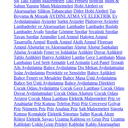
Şiş
Takı Yapım Malzemeleri
Takı Pensesi
Boncuk
Mum &
Sabun Yapımı
Mum Malzemeleri
Hobi Aletleri ve
Aksesuarları
Silikon Tabancaları
Diğer Hobi Aletleri
Taş
Boyama & Mozaik
AYDINLATMA VE ELEKTRİK
Ev
Aydınlatmaları
Avizeler
Sarkıt Avizeler
Plafonyer Avizeler
Lambaderler ve Aksesuarları
Lambader
Lambader Başlığı
Lambader Ayağı
Spotlar
Gömme Spotlar
Sıvaüstü Spotlar
Tavan Spotlar
Ampuller
Led Ampul
Halojen Ampul
Tasarruflu Ampul
Rustik Ampul
Akıllı Ampul
Floresan
Ampul
Abajurlar ve Aksesuarları
Abajur
Abajur Şapkaları
Abajur Ayaklığı
Fener ve Işıldaklar
Aplikler
Duvar Aplikleri
Tablo Aplikleri
Banyo Aplikleri
Lamba
Gece Lambaları
Masa
Lambaları
Led Şerit
Armatür
Led Armatür
Led Panel
Tezgah
Altı Aydınlatma
Bahçe Aydınlatma
Dış Mekan Aydınlatmalar
Solar Aydınlatma
Projektör ve Sensörler
Bahçe Aplikleri
Bahçe Feneri ve Meşaleler
Bahçe Masa Üstü Aydınlatma
Bahçe Set Üstü Aydınlatma
Bahçe Aydınlatma Direkleri
Çocuk Odası Aydınlatma
Çocuk Gece Lambası
Çocuk Odası
Duvar Aydınlatmaları
Çocuk Odası Abajuru
Çocuk Odası
Avizesi
Çocuk Masa Lambası
Elektrik Malzemeleri
Priz ve
Anahtarlar
Priz Kutusu
Telefon Prizi
Priz Çerçevesi
Golyat
Priz
Nümeris Priz
Priz
Anahtar Priz
Şalt Malzemeleri
Sigorta
Kutusu
Kontaktör
Elektrik Sigortası
Şalter
Kaçak Akım
Rölesi
Elektrik Sayacı
Uzatma Kablosu ve Grup Priz
Uzatma
Kabloları
Çoklu Grup Prizleri
Kablolar
Kablo Aksesuarları