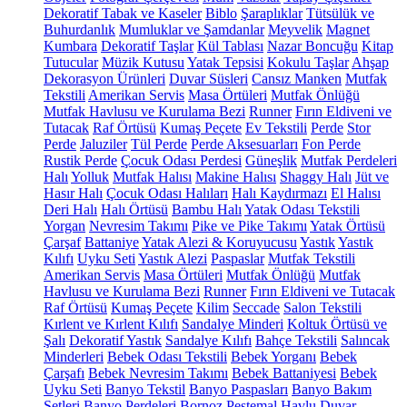
Dekoratif Tabak ve Kaseler
Biblo
Şaraplıklar
Tütsülük ve
Buhurdanlık
Mumluklar ve Şamdanlar
Meyvelik
Magnet
Kumbara
Dekoratif Taşlar
Kül Tablası
Nazar Boncuğu
Kitap
Tutucular
Müzik Kutusu
Yatak Tepsisi
Kokulu Taşlar
Ahşap
Dekorasyon Ürünleri
Duvar Süsleri
Cansız Manken
Mutfak
Tekstili
Amerikan Servis
Masa Örtüleri
Mutfak Önlüğü
Mutfak Havlusu ve Kurulama Bezi
Runner
Fırın Eldiveni ve
Tutacak
Raf Örtüsü
Kumaş Peçete
Ev Tekstili
Perde
Stor
Perde
Jaluziler
Tül Perde
Perde Aksesuarları
Fon Perde
Rustik Perde
Çocuk Odası Perdesi
Güneşlik
Mutfak Perdeleri
Halı
Yolluk
Mutfak Halısı
Makine Halısı
Shaggy Halı
Jüt ve
Hasır Halı
Çocuk Odası Halıları
Halı Kaydırmazı
El Halısı
Deri Halı
Halı Örtüsü
Bambu Halı
Yatak Odası Tekstili
Yorgan
Nevresim Takımı
Pike ve Pike Takımı
Yatak Örtüsü
Çarşaf
Battaniye
Yatak Alezi & Koruyucusu
Yastık
Yastık
Kılıfı
Uyku Seti
Yastık Alezi
Paspaslar
Mutfak Tekstili
Amerikan Servis
Masa Örtüleri
Mutfak Önlüğü
Mutfak
Havlusu ve Kurulama Bezi
Runner
Fırın Eldiveni ve Tutacak
Raf Örtüsü
Kumaş Peçete
Kilim
Seccade
Salon Tekstili
Kırlent ve Kırlent Kılıfı
Sandalye Minderi
Koltuk Örtüsü ve
Şalı
Dekoratif Yastık
Sandalye Kılıfı
Bahçe Tekstili
Salıncak
Minderleri
Bebek Odası Tekstili
Bebek Yorganı
Bebek
Çarşafı
Bebek Nevresim Takımı
Bebek Battaniyesi
Bebek
Uyku Seti
Banyo Tekstil
Banyo Paspasları
Banyo Bakım
Setleri
Banyo Perdeleri
Bornoz
Peştemal
Havlu
Duvar