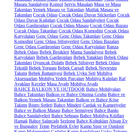
Masası Sandalyesi
Konsol
Servis Masaları
Masa ve Masa
Takımları
Yemek Masası ve Takımları
Mutfak Masası ve
Takımları
Çocuk Odası
Çocuk Odası Duvar Stickerları
Çocuk
Odası Duvar Kağıtları
Çocuk Odası Sandalyeleri
Çocuk
Odası Gardıropları
Çocuk Odası Masası
Çocuk Odası Bazası
Çocuk Odası Takımları
Çocuk Odası Komodini
Çocuk Odası
Karyolaları
Genç Odası
Genç Odası Takımları
Genç Odası
Komodini
Genç Odası Şifonyerleri
Genç Odası Bazaları
Genç Odası Gardıropları
Genç Odası Karyolaları
Ranza
Bebek Odası
Bebek Beşikleri
Mama Sandalyesi
Bebek
Karyolaları
Bebek Gardıropları
Bebek Yatakları
Bebek Odası
Takımları
Oyuncak Dolabı
Bebek Şifonyer
Bebek Odası
Tekstili
Bebek Yorganı
Bebek Çarşafı
Bebek Nevresim
Takımı
Bebek Battaniyesi
Bebek Uyku Seti
Mobilya
Aksesuarları
Mobilya Yedek Parçaları
Mobilya Kulpları
Raf
Ayakları
Keçeler
Masa Ayağı
Mobilya Ayağı
BAHÇE,BALKON VE OUTDOOR
Bahçe Mobilyaları
Bahçe Takımları
Balkon ve Bahçe Oturma Grubu
Bahçe ve
Balkon Yemek Masası Takımları
Balkon ve Bahçe Köşe
Takımı
Bistro Setleri
Bahçe Minderi
Çardak ve Kameriyeler
Bahçe ve Balkon Masası
Bahçe Şemsiyesi
Bahçe Bankı
Bahçe Sandalyeleri
Bahçe Sehpası
Bahçe Mobilya Kılıfları
Hamak
Bahçe Salıncağı
Şezlong
Bahçe Koltukları
Ahşap Ev
ve Bungalov
Tente
Prefabrik Evler
Kamp Spor ve Outdoor
Kamp Malzemeleri
Çadırlar
Kamp Sandalyesi
Uyku Tulumu