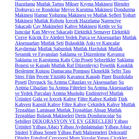
Hazırlama
Mutfak Tartısı
Mikser
Kıyma Makinesi
Blender
Doğrayıcı ve Rondolar
Meyve Kurutma Makinesi
Dondurma
Makinesi
Hamur Yoğurma Makinesi ve Mutfak Şefleri
Yoğurt
Makinesi
Mutfak Robotu
İçecek Hazırlama
Narenciye
Sıkacağı
Çay Makineleri
Kahve Makinesi
Kettle ve Su
Isıtıcılar
Katı Meyve Sıkacağı
Elektrikli Semaver
Elektrikli
Cezve
Küçük Ev Aletleri Yedek Parça ve Aksesuarları
Mutfak
Aksesuarları
Mutfak Seti
Bulaşıklık
Askı ve Kancalar
Kaydırmaz
Mutfak Sabunluk
Mutfak Havluluk
Mutfak
Seramik ve Fayansları
Saklama ve Düzenleme
Kavanoz
Saklama ve Karıştırma Kabı
Çöp Poşeti
Sebzelikler
Saklama
Bonesi ve Kapağı
Mutfak Raf Düzenleyici
Poşetlik
Kaşıklık
Beslenme Kutusu
Damacana Pompası
Ekmeklik
Sefer Tası
Streç Film
Peçete Yüzüğü
Kavanoz Kapağı
Pipet
Buzdolabı
Poşeti
Doypack
Su Arıtma Cihazları ve Aksesuarları
Su
Arıtma Cihazları
Su Arıtma Filtreleri
Su Arıtma Aksesuarları
ve Yedek Parçaları
Arıtma Musluğu
Endüstriyel Mutfak
Ürünleri
Gıda ve İçecek
Kahve
Filtre Kahve Kağıdı
Türk
Kahvesi
Kapsül Kahve
Filtre Kahve
Çekirdek Kahve
Mutfak
Tezgahları
Laminant Mutfak Tezgahları
Ahşap Mutfak
Tezgahları
Bulaşık Makineleri
Derin Dondurucular
Su
Sebilleri
DEKORASYON VE EV GEREÇLERİ
Yılbaşı
Ürünleri
Yılbaşı Ağacı
Yılbaşı Aydınlatmaları
Yılbaşı Ağacı
Süsleri
Yılbaşı Sepeti
Yılbaşı Parti Malzemeleri
Dekoratif
Objeler
Fotoğraf Çerçevesi
Mum
Vazolar
Yapay Çiçekler