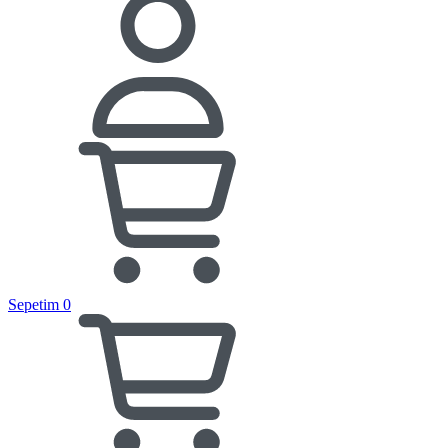
Sepetim
0