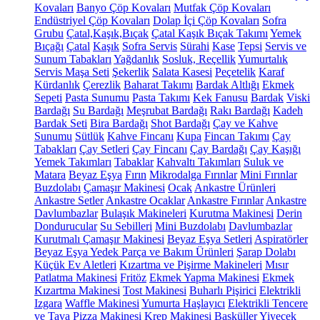
Kovaları
Banyo Çöp Kovaları
Mutfak Çöp Kovaları
Endüstriyel Çöp Kovaları
Dolap İçi Çöp Kovaları
Sofra
Grubu
Çatal,Kaşık,Bıçak
Çatal Kaşık Bıçak Takımı
Yemek
Bıçağı
Çatal
Kaşık
Sofra Servis
Sürahi
Kase
Tepsi
Servis ve
Sunum Tabakları
Yağdanlık
Sosluk, Reçellik
Yumurtalık
Servis Maşa Seti
Şekerlik
Salata Kasesi
Peçetelik
Karaf
Kürdanlık
Çerezlik
Baharat Takımı
Bardak Altlığı
Ekmek
Sepeti
Pasta Sunumu
Pasta Takımı
Kek Fanusu
Bardak
Viski
Bardağı
Su Bardağı
Meşrubat Bardağı
Rakı Bardağı
Kadeh
Bardak Seti
Bira Bardağı
Shot Bardağı
Çay ve Kahve
Sunumu
Sütlük
Kahve Fincanı
Kupa
Fincan Takımı
Çay
Tabakları
Çay Setleri
Çay Fincanı
Çay Bardağı
Çay Kaşığı
Yemek Takımları
Tabaklar
Kahvaltı Takımları
Suluk ve
Matara
Beyaz Eşya
Fırın
Mikrodalga Fırınlar
Mini Fırınlar
Buzdolabı
Çamaşır Makinesi
Ocak
Ankastre Ürünleri
Ankastre Setler
Ankastre Ocaklar
Ankastre Fırınlar
Ankastre
Davlumbazlar
Bulaşık Makineleri
Kurutma Makinesi
Derin
Dondurucular
Su Sebilleri
Mini Buzdolabı
Davlumbazlar
Kurutmalı Çamaşır Makinesi
Beyaz Eşya Setleri
Aspiratörler
Beyaz Eşya Yedek Parça ve Bakım Ürünleri
Şarap Dolabı
Küçük Ev Aletleri
Kızartma ve Pişirme Makineleri
Mısır
Patlatma Makinesi
Fritöz
Ekmek Yapma Makinesi
Ekmek
Kızartma Makinesi
Tost Makinesi
Buharlı Pişirici
Elektrikli
Izgara
Waffle Makinesi
Yumurta Haşlayıcı
Elektrikli Tencere
ve Tava
Pizza Makinesi
Krep Makinesi
Basküller
Yiyecek