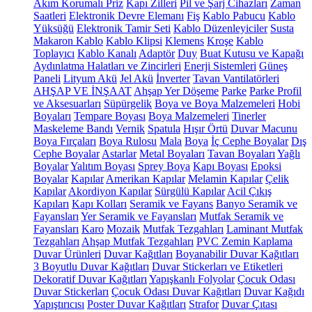
Akım Korumalı Priz
Kapı Zilleri
Pil ve Şarj Cihazları
Zaman
Saatleri
Elektronik Devre Elemanı
Fiş
Kablo Pabucu
Kablo
Yüksüğü
Elektronik Tamir Seti
Kablo Düzenleyiciler
Susta
Makaron Kablo
Kablo Klipsi
Klemens
Kroşe
Kablo
Toplayıcı
Kablo Kanalı
Adaptör
Duy
Buat Kutusu ve Kapağı
Aydınlatma Halatları ve Zincirleri
Enerji Sistemleri
Güneş
Paneli
Lityum Akü
Jel Akü
İnverter
Tavan Vantilatörleri
AHŞAP VE İNŞAAT
Ahşap Yer Döşeme
Parke
Parke Profil
ve Aksesuarları
Süpürgelik
Boya ve Boya Malzemeleri
Hobi
Boyaları
Tempare Boyası
Boya Malzemeleri
Tinerler
Maskeleme Bandı
Vernik
Spatula
Hışır Örtü
Duvar Macunu
Boya Fırçaları
Boya Rulosu
Mala
Boya
İç Cephe Boyalar
Dış
Cephe Boyalar
Astarlar
Metal Boyaları
Tavan Boyaları
Yağlı
Boyalar
Yalıtım Boyası
Sprey Boya
Kapı Boyası
Epoksi
Boyalar
Kapılar
Amerikan Kapılar
Melamin Kapılar
Çelik
Kapılar
Akordiyon Kapılar
Sürgülü Kapılar
Acil Çıkış
Kapıları
Kapı Kolları
Seramik ve Fayans
Banyo Seramik ve
Fayansları
Yer Seramik ve Fayansları
Mutfak Seramik ve
Fayansları
Karo
Mozaik
Mutfak Tezgahları
Laminant Mutfak
Tezgahları
Ahşap Mutfak Tezgahları
PVC Zemin Kaplama
Duvar Ürünleri
Duvar Kağıtları
Boyanabilir Duvar Kağıtları
3 Boyutlu Duvar Kağıtları
Duvar Stickerları ve Etiketleri
Dekoratif Duvar Kağıtları
Yapışkanlı Folyolar
Çocuk Odası
Duvar Stickerları
Çocuk Odası Duvar Kağıtları
Duvar Kağıdı
Yapıştırıcısı
Poster Duvar Kağıtları
Strafor
Duvar Çıtası