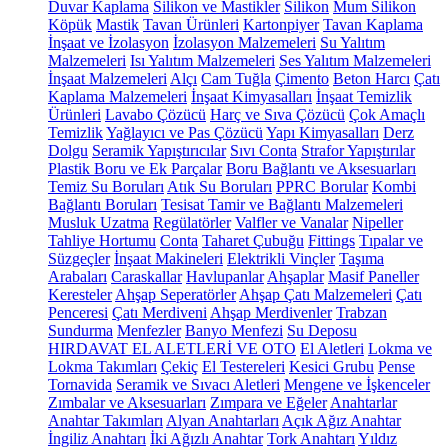
Duvar Kaplama
Silikon ve Mastikler
Silikon
Mum Silikon
Köpük
Mastik
Tavan Ürünleri
Kartonpiyer
Tavan Kaplama
İnşaat ve İzolasyon
İzolasyon Malzemeleri
Su Yalıtım
Malzemeleri
Isı Yalıtım Malzemeleri
Ses Yalıtım Malzemeleri
İnşaat Malzemeleri
Alçı
Cam Tuğla
Çimento
Beton Harcı
Çatı
Kaplama Malzemeleri
İnşaat Kimyasalları
İnşaat Temizlik
Ürünleri
Lavabo Çözücü
Harç ve Sıva Çözücü
Çok Amaçlı
Temizlik
Yağlayıcı ve Pas Çözücü
Yapı Kimyasalları
Derz
Dolgu
Seramik Yapıştırıcılar
Sıvı Conta
Strafor Yapıştırılar
Plastik Boru ve Ek Parçalar
Boru Bağlantı ve Aksesuarları
Temiz Su Boruları
Atık Su Boruları
PPRC Borular
Kombi
Bağlantı Boruları
Tesisat Tamir ve Bağlantı Malzemeleri
Musluk Uzatma
Regülatörler
Valfler ve Vanalar
Nipeller
Tahliye Hortumu
Conta
Taharet Çubuğu
Fittings
Tıpalar ve
Süzgeçler
İnşaat Makineleri
Elektrikli Vinçler
Taşıma
Arabaları
Caraskallar
Havlupanlar
Ahşaplar
Masif Paneller
Keresteler
Ahşap Seperatörler
Ahşap Çatı Malzemeleri
Çatı
Penceresi
Çatı Merdiveni
Ahşap Merdivenler
Trabzan
Sundurma
Menfezler
Banyo Menfezi
Su Deposu
HIRDAVAT EL ALETLERİ VE OTO
El Aletleri
Lokma ve
Lokma Takımları
Çekiç
El Testereleri
Kesici Grubu
Pense
Tornavida
Seramik ve Sıvacı Aletleri
Mengene ve İşkenceler
Zımbalar ve Aksesuarları
Zımpara ve Eğeler
Anahtarlar
Anahtar Takımları
Alyan Anahtarları
Açık Ağız Anahtar
İngiliz Anahtarı
İki Ağızlı Anahtar
Tork Anahtarı
Yıldız