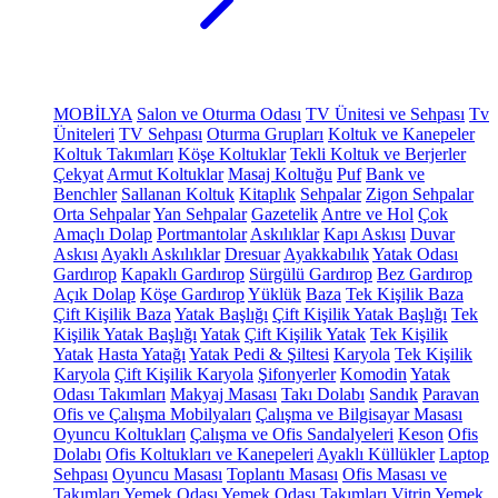
MOBİLYA
Salon ve Oturma Odası
TV Ünitesi ve Sehpası
Tv
Üniteleri
TV Sehpası
Oturma Grupları
Koltuk ve Kanepeler
Koltuk Takımları
Köşe Koltuklar
Tekli Koltuk ve Berjerler
Çekyat
Armut Koltuklar
Masaj Koltuğu
Puf
Bank ve
Benchler
Sallanan Koltuk
Kitaplık
Sehpalar
Zigon Sehpalar
Orta Sehpalar
Yan Sehpalar
Gazetelik
Antre ve Hol
Çok
Amaçlı Dolap
Portmantolar
Askılıklar
Kapı Askısı
Duvar
Askısı
Ayaklı Askılıklar
Dresuar
Ayakkabılık
Yatak Odası
Gardırop
Kapaklı Gardırop
Sürgülü Gardırop
Bez Gardırop
Açık Dolap
Köşe Gardırop
Yüklük
Baza
Tek Kişilik Baza
Çift Kişilik Baza
Yatak Başlığı
Çift Kişilik Yatak Başlığı
Tek
Kişilik Yatak Başlığı
Yatak
Çift Kişilik Yatak
Tek Kişilik
Yatak
Hasta Yatağı
Yatak Pedi & Şiltesi
Karyola
Tek Kişilik
Karyola
Çift Kişilik Karyola
Şifonyerler
Komodin
Yatak
Odası Takımları
Makyaj Masası
Takı Dolabı
Sandık
Paravan
Ofis ve Çalışma Mobilyaları
Çalışma ve Bilgisayar Masası
Oyuncu Koltukları
Çalışma ve Ofis Sandalyeleri
Keson
Ofis
Dolabı
Ofis Koltukları ve Kanepeleri
Ayaklı Küllükler
Laptop
Sehpası
Oyuncu Masası
Toplantı Masası
Ofis Masası ve
Takımları
Yemek Odası
Yemek Odası Takımları
Vitrin
Yemek