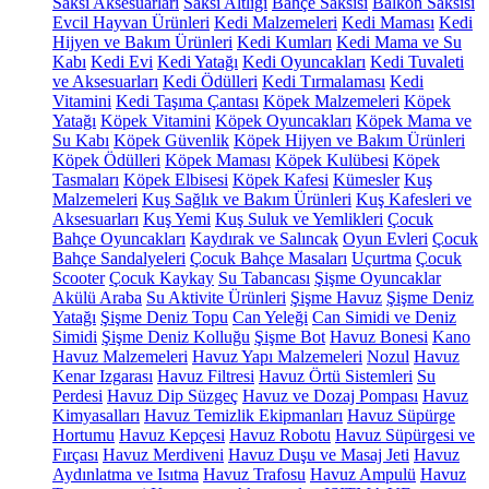
Saksı Aksesuarları
Saksı Altlığı
Bahçe Saksısı
Balkon Saksısı
Evcil Hayvan Ürünleri
Kedi Malzemeleri
Kedi Maması
Kedi
Hijyen ve Bakım Ürünleri
Kedi Kumları
Kedi Mama ve Su
Kabı
Kedi Evi
Kedi Yatağı
Kedi Oyuncakları
Kedi Tuvaleti
ve Aksesuarları
Kedi Ödülleri
Kedi Tırmalaması
Kedi
Vitamini
Kedi Taşıma Çantası
Köpek Malzemeleri
Köpek
Yatağı
Köpek Vitamini
Köpek Oyuncakları
Köpek Mama ve
Su Kabı
Köpek Güvenlik
Köpek Hijyen ve Bakım Ürünleri
Köpek Ödülleri
Köpek Maması
Köpek Kulübesi
Köpek
Tasmaları
Köpek Elbisesi
Köpek Kafesi
Kümesler
Kuş
Malzemeleri
Kuş Sağlık ve Bakım Ürünleri
Kuş Kafesleri ve
Aksesuarları
Kuş Yemi
Kuş Suluk ve Yemlikleri
Çocuk
Bahçe Oyuncakları
Kaydırak ve Salıncak
Oyun Evleri
Çocuk
Bahçe Sandalyeleri
Çocuk Bahçe Masaları
Uçurtma
Çocuk
Scooter
Çocuk Kaykay
Su Tabancası
Şişme Oyuncaklar
Akülü Araba
Su Aktivite Ürünleri
Şişme Havuz
Şişme Deniz
Yatağı
Şişme Deniz Topu
Can Yeleği
Can Simidi ve Deniz
Simidi
Şişme Deniz Kolluğu
Şişme Bot
Havuz Bonesi
Kano
Havuz Malzemeleri
Havuz Yapı Malzemeleri
Nozul
Havuz
Kenar Izgarası
Havuz Filtresi
Havuz Örtü Sistemleri
Su
Perdesi
Havuz Dip Süzgeç
Havuz ve Dozaj Pompası
Havuz
Kimyasalları
Havuz Temizlik Ekipmanları
Havuz Süpürge
Hortumu
Havuz Kepçesi
Havuz Robotu
Havuz Süpürgesi ve
Fırçası
Havuz Merdiveni
Havuz Duşu ve Masaj Jeti
Havuz
Aydınlatma ve Isıtma
Havuz Trafosu
Havuz Ampulü
Havuz