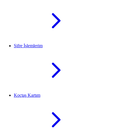
Şifre İşlemlerim
Koçtaş Kartım