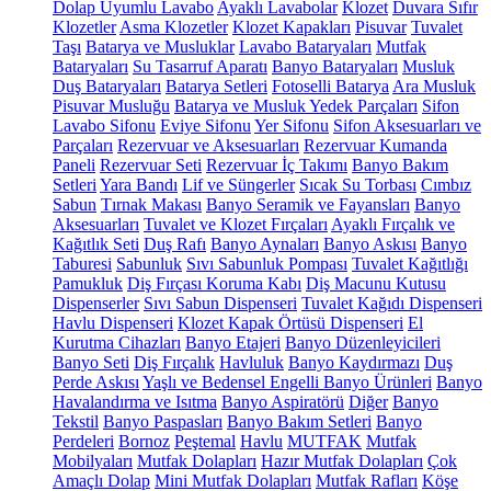
Dolap Uyumlu Lavabo
Ayaklı Lavabolar
Klozet
Duvara Sıfır
Klozetler
Asma Klozetler
Klozet Kapakları
Pisuvar
Tuvalet
Taşı
Batarya ve Musluklar
Lavabo Bataryaları
Mutfak
Bataryaları
Su Tasarruf Aparatı
Banyo Bataryaları
Musluk
Duş Bataryaları
Batarya Setleri
Fotoselli Batarya
Ara Musluk
Pisuvar Musluğu
Batarya ve Musluk Yedek Parçaları
Sifon
Lavabo Sifonu
Eviye Sifonu
Yer Sifonu
Sifon Aksesuarları ve
Parçaları
Rezervuar ve Aksesuarları
Rezervuar Kumanda
Paneli
Rezervuar Seti
Rezervuar İç Takımı
Banyo Bakım
Setleri
Yara Bandı
Lif ve Süngerler
Sıcak Su Torbası
Cımbız
Sabun
Tırnak Makası
Banyo Seramik ve Fayansları
Banyo
Aksesuarları
Tuvalet ve Klozet Fırçaları
Ayaklı Fırçalık ve
Kağıtlık Seti
Duş Rafı
Banyo Aynaları
Banyo Askısı
Banyo
Taburesi
Sabunluk
Sıvı Sabunluk Pompası
Tuvalet Kağıtlığı
Pamukluk
Diş Fırçası Koruma Kabı
Diş Macunu Kutusu
Dispenserler
Sıvı Sabun Dispenseri
Tuvalet Kağıdı Dispenseri
Havlu Dispenseri
Klozet Kapak Örtüsü Dispenseri
El
Kurutma Cihazları
Banyo Etajeri
Banyo Düzenleyicileri
Banyo Seti
Diş Fırçalık
Havluluk
Banyo Kaydırmazı
Duş
Perde Askısı
Yaşlı ve Bedensel Engelli Banyo Ürünleri
Banyo
Havalandırma ve Isıtma
Banyo Aspiratörü
Diğer
Banyo
Tekstil
Banyo Paspasları
Banyo Bakım Setleri
Banyo
Perdeleri
Bornoz
Peştemal
Havlu
MUTFAK
Mutfak
Mobilyaları
Mutfak Dolapları
Hazır Mutfak Dolapları
Çok
Amaçlı Dolap
Mini Mutfak Dolapları
Mutfak Rafları
Köşe