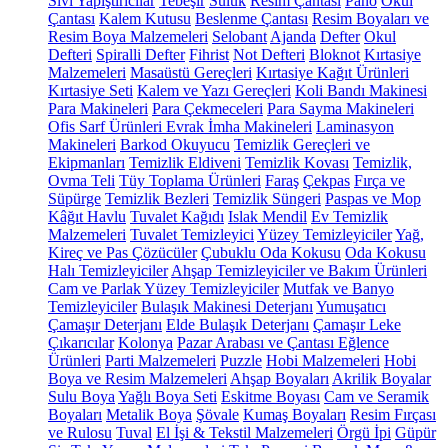
Sıvı Yapıştırıcılar
Tebeşir
Suluk
Resim Çantası
Pano
Okul
Çantası
Kalem Kutusu
Beslenme Çantası
Resim Boyaları ve
Resim Boya Malzemeleri
Selobant
Ajanda
Defter
Okul
Defteri
Spiralli Defter
Fihrist
Not Defteri
Bloknot
Kırtasiye
Malzemeleri
Masaüstü Gereçleri
Kırtasiye Kağıt Ürünleri
Kırtasiye Seti
Kalem ve Yazı Gereçleri
Koli Bandı Makinesi
Para Makineleri
Para Çekmeceleri
Para Sayma Makineleri
Ofis Sarf Ürünleri
Evrak İmha Makineleri
Laminasyon
Makineleri
Barkod Okuyucu
Temizlik Gereçleri ve
Ekipmanları
Temizlik Eldiveni
Temizlik Kovası
Temizlik,
Ovma Teli
Tüy Toplama Ürünleri
Faraş
Çekpas
Fırça ve
Süpürge
Temizlik Bezleri
Temizlik Süngeri
Paspas ve Mop
Kâğıt Havlu
Tuvalet Kağıdı
Islak Mendil
Ev Temizlik
Malzemeleri
Tuvalet Temizleyici
Yüzey Temizleyiciler
Yağ,
Kireç ve Pas Çözücüler
Çubuklu Oda Kokusu
Oda Kokusu
Halı Temizleyiciler
Ahşap Temizleyiciler ve Bakım Ürünleri
Cam ve Parlak Yüzey Temizleyiciler
Mutfak ve Banyo
Temizleyiciler
Bulaşık Makinesi Deterjanı
Yumuşatıcı
Çamaşır Deterjanı
Elde Bulaşık Deterjanı
Çamaşır Leke
Çıkarıcılar
Kolonya
Pazar Arabası ve Çantası
Eğlence
Ürünleri
Parti Malzemeleri
Puzzle
Hobi Malzemeleri
Hobi
Boya ve Resim Malzemeleri
Ahşap Boyaları
Akrilik Boyalar
Sulu Boya
Yağlı Boya Seti
Eskitme Boyası
Cam ve Seramik
Boyaları
Metalik Boya
Şövale
Kumaş Boyaları
Resim Fırçası
ve Rulosu
Tuval
El İşi & Tekstil Malzemeleri
Örgü İpi
Güpür