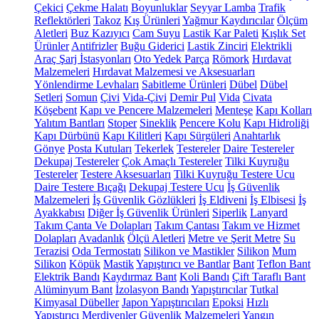
Çekici
Çekme Halatı
Boyunluklar
Seyyar Lamba
Trafik
Reflektörleri
Takoz
Kış Ürünleri
Yağmur Kaydırıcılar
Ölçüm
Aletleri
Buz Kazıyıcı
Cam Suyu
Lastik Kar Paleti
Kışlık Set
Ürünler
Antifrizler
Buğu Giderici
Lastik Zinciri
Elektrikli
Araç Şarj İstasyonları
Oto Yedek Parça
Römork
Hırdavat
Malzemeleri
Hırdavat Malzemesi ve Aksesuarları
Yönlendirme Levhaları
Sabitleme Ürünleri
Dübel
Dübel
Setleri
Somun
Çivi
Vida-Çivi
Demir Pul
Vida
Civata
Köşebent
Kapı ve Pencere Malzemeleri
Menteşe
Kapı Kolları
Yalıtım Bantları
Stoper
Sineklik
Pencere Kolu
Kapı Hidroliği
Kapı Dürbünü
Kapı Kilitleri
Kapı Sürgüleri
Anahtarlık
Gönye
Posta Kutuları
Tekerlek
Testereler
Daire Testereler
Dekupaj Testereler
Çok Amaçlı Testereler
Tilki Kuyruğu
Testereler
Testere Aksesuarları
Tilki Kuyruğu Testere Ucu
Daire Testere Bıçağı
Dekupaj Testere Ucu
İş Güvenlik
Malzemeleri
İş Güvenlik Gözlükleri
İş Eldiveni
İş Elbisesi
İş
Ayakkabısı
Diğer İş Güvenlik Ürünleri
Siperlik
Lanyard
Takım Çanta Ve Dolapları
Takım Çantası
Takım ve Hizmet
Dolapları
Avadanlık
Ölçü Aletleri
Metre ve Şerit Metre
Su
Terazisi
Oda Termostatı
Silikon ve Mastikler
Silikon
Mum
Silikon
Köpük
Mastik
Yapıştırıcı ve Bantlar
Bant
Teflon Bant
Elektrik Bandı
Kaydırmaz Bant
Koli Bandı
Çift Taraflı Bant
Alüminyum Bant
İzolasyon Bandı
Yapıştırıcılar
Tutkal
Kimyasal Dübeller
Japon Yapıştırıcıları
Epoksi
Hızlı
Yapıştırıcı
Merdivenler
Güvenlik Malzemeleri
Yangın