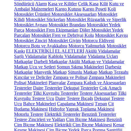
Söndürücü
Alarm
Kasa ve Kilitler
Çelik Kasa
Kilit
Kutu ve
Ambalaj Malzemeleri
Kargo Kutusu
Kargo Poşeti
Koli
Motosiklet Ürünleri
Motorsiklet Aksesuarları
Motosiklet
Kilidi
Motosiklet Stickerları
Motosiklet Rüzgarlık ve Siperlik
Motosiklet Aynası
Motosiklet Brandası
Motorsiklet Yedek
Parça
Motosiklet Fren Ekipmanları
Diğer Motosiklet Yedek
Parçaları
Motosiklet Fren ve Debriyaj Kolu
Motosiklet Kayışı
Motosiklet Zinciri
Motosiklet Giyim
Motorcu Eldiveni
Motorcu Botu ve Ayakkabısı
Motorcu Yağmurluk
Motosiklet
Kaskı
ELEKTRİKLİ EL ALETLERİ
Akülü Vidalamalar
Şarjlı Vidalamalar
Kablolu Vidalamalar
Vidalama Uçları
Matkaplar
Darbeli Matkaplar
Akülü Matkap ve Vidalamalar
Matkap Ucu ve Setleri
Somun Sıkma Makineleri
Darbesiz
Matkaplar
Manyetik Matkap
Sütunlu Matkap
Matkap Tezgahı
Kırıcılar ve Deliciler
Zımpara ve Polisaj
Zımpara Makineleri
Polisaj Makineleri
Planyalar
Zımpara Kağıdı ve Aksesuarları
Testereler
Daire Testereler
Dekupaj Testereler
Çok Amaçlı
Testereler
Tilki Kuyruğu Testereler
Testere Aksesuarları
Tilki
Kuyruğu Testere Ucu
Daire Testere Bıçağı
Dekupaj Testere
Ucu
Bahçe Makineleri
Çapalama Makinesi
Tırpan
Çit
Budama Makinesi
Hidrofor
Yaprak Toplama Makinesi
Motorlu Testere
Elektrikli Testereler
Benzinli Testereler
Testere Zincirleri ve Yağları
Çim Biçme Makinesi
Benzinli
Çim Biçme Makinesi
Elektrikli Çim Biçme Makinesi
Kenar
Kesme Makinesi
Çim Biçme Yedek Parça
Pompa
Santrifüj