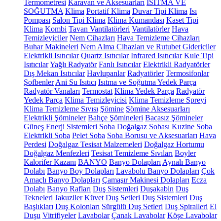
Termometresi
Karavan ve Aksesuarları
ISITMA VE
SOĞUTMA
Klima
Portatif Klima
Duvar Tipi Klima
Isı
Pompası
Salon Tipi Klima
Klima Kumandası
Kaset Tipi
Klima
Kombi
Tavan Vantilatörleri
Vantilatörler
Hava
Temizleyiciler
Nem Cihazları
Hava Temizleme Cihazları
Buhar Makineleri
Nem Alma Cihazları ve Rutubet Gidericiler
Elektrikli Isıtıcılar
Quartz Isıtıcılar
Infrared Isıtıcılar
Kule Tipi
Isıtıcılar
Yağlı Radyatör
Fanlı Isıtıcılar
Elektrikli Radyatörler
Dış Mekan Isıtıcılar
Havlupanlar
Radyatörler
Termosifonlar
Şofbenler
Ani Su Isıtıcı
Isıtma ve Soğutma Yedek Parça
Radyatör Vanaları
Termostat
Klima Yedek Parça
Radyatör
Yedek Parça
Klima Temizleyicisi
Klima Temizleme Spreyi
Klima Temizleme Sıvısı
Şömine
Şömine Aksesuarları
Elektrikli Şömineler
Bahçe Şömineleri
Bacasız Şömineler
Güneş Enerji Sistemleri
Soba
Doğalgaz Sobası
Kuzine Soba
Elektrikli Soba
Pelet Soba
Soba Borusu ve Aksesuarları
Hava
Perdesi
Doğalgaz Tesisat Malzemeleri
Doğalgaz Hortumu
Doğalgaz Menfezleri
Tesisat Temizleme Sıvıları
Boyler
Kalorifer Kazanı
BANYO
Banyo Dolapları
Aynalı Banyo
Dolabı
Banyo Boy Dolapları
Lavabolu Banyo Dolapları
Çok
Amaçlı Banyo Dolapları
Çamaşır Makinesi Dolapları
Ecza
Dolabı
Banyo Rafları
Duş Sistemleri
Duşakabin
Duş
Tekneleri
Jakuziler
Küvet
Duş Setleri
Duş Sistemleri
Duş
Başlıkları
Duş Kolonları
Sürgülü Duş Setleri
Duş Spiralleri
El
Duşu
Vitrifiyeler
Lavabolar
Çanak Lavabolar
Köşe Lavabolar