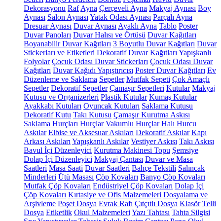
Dekorasyonu
Raf
Ayna
Çerçeveli Ayna
Makyaj Aynası
Boy
Aynası
Salon Aynası
Yatak Odası Aynası
Parçalı Ayna
Dresuar Aynası
Duvar Aynası
Ayaklı Ayna
Tablo
Poster
Duvar Panoları
Duvar Halısı ve Örtüsü
Duvar Kağıtları
Boyanabilir Duvar Kağıtları
3 Boyutlu Duvar Kağıtları
Duvar
Stickerları ve Etiketleri
Dekoratif Duvar Kağıtları
Yapışkanlı
Folyolar
Çocuk Odası Duvar Stickerları
Çocuk Odası Duvar
Kağıtları
Duvar Kağıdı Yapıştırıcısı
Poster Duvar Kağıtları
Ev
Düzenleme ve Saklama
Sepetler
Mutfak Sepeti
Çok Amaçlı
Sepetler
Dekoratif Sepetler
Çamaşır Sepetleri
Kutular
Makyaj
Kutusu ve Organizerleri
Plastik Kutular
Kumaş Kutular
Ayakkabı Kutuları
Oyuncak Kutuları
Saklama Kutusu
Dekoratif Kutu
Takı Kutusu
Çamaşır Kurutma Askısı
Saklama Hurçları
Hurçlar
Vakumlu Hurçlar
Halı Hurcu
Askılar
Elbise ve Aksesuar Askıları
Dekoratif Askılar
Kapı
Arkası Askıları
Yapışkanlı Askılar
Vestiyer Askısı
Takı Askısı
Bavul İçi Düzenleyici
Kurutma Makinesi Topu
Şemsiye
Dolap İçi Düzenleyici
Makyaj Çantası
Duvar ve Masa
Saatleri
Masa Saati
Duvar Saatleri
Bahçe Tekstili
Salıncak
Minderleri
Ütü Masası
Çöp Kovaları
Banyo Çöp Kovaları
Mutfak Çöp Kovaları
Endüstriyel Çöp Kovaları
Dolap İçi
Çöp Kovaları
Kırtasiye ve Ofis Malzemeleri
Dosyalama ve
Arşivleme
Poşet Dosya
Evrak Rafı
Çıtçıtlı Dosya
Klasör
Telli
Dosya
Etiketlik
Okul Malzemeleri
Yazı Tahtası
Tahta Silgisi