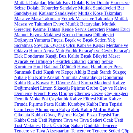
Mutfak Dolapları
Mutfak Boy Dolabı
Kiler Dolabı
Ekmek ve
Sebze Dolabı
Tabureler
Sandalye
Mutfak Sandalyeleri
Bar
Sandalyeleri
Katlanır Sandalyeler
Mutfak Köşe Takımları
Masa ve Masa Takımları
Yemek Masası ve Takımları
Mutfak
Masası ve Takımları
Eviye
Mutfak Bataryaları
Mutfak
Gereçleri
Kesme Tahtası
Rende
Servis Gereçleri
Patates Ezici
Manuel Kıyma Makinesi
Krema Pompası
Dilimleyici
Doğrayıcı
Yumurta Fırçası
Bıçak ve Bıçak Setleri
Yağ
Sıçratmaz
Soyucu, Oyacak
Ölçü Kabı ve Kaşığı
Merdane ve
Oklava
Hamur Açma Matı
Fındık Kıracağı ve Ceviz Kıracağı
Elek
Dondurma Kaşığı
Buz Kalıbı
Bıçak Bileyici Masat
Açacak ve Tirbuşon
Çekirdek Çıkarıcı
Çırpıcı
Sebze
Kurutucu
Huni
Baharat Öğütücü
Havan
Hamburger Presi
Sarımsak Ezici
Kaşık ve Kepçe Altlığı
Bıçak Standı
Süzgeç
Nihale
İçli Köfte Aparatı
Yumurta Zamanlayıcı
Dondurma
Kalıbı
Buz Kovası
Et Dövme Aleti
Sarma Makinesi
Kahve
Değirmenleri
Limon Sıkacağı
Pişirme Grubu
Çay ve Kahve
Demleme
French Press
Dripper
Chemex
Cezve
Çay Süzgeci
Demlik
Moka Pot
Çaydanlık
Kahve Filtresi
Sifon Kahve
Fırında Pişirme
Pasta Kalıbı
Kurabiye Kalıbı
Fırın Tepsisi
Cam Tepsi
Alüminyum Folyo
Kek Kalıbı
Muffin Kalıbı
Çikolata Kalıbı
Güveç
Pişirme Kağıdı
Pizza Tepsisi
Tart
Kalıbı
Ocak Üstü Pişirme
Tava ve Tava Setleri
Ocak Üstü
Tost Makinesi
Ocak Üstü Sac
Sahan
Düdüklü Tencere
Tencere ve Tava Aksesuarları
Tencere ve Tencere Setleri
Çöp