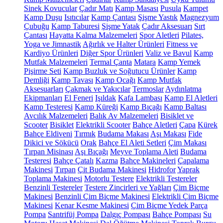
Sinek Kovucular
Çadır Matı
Kamp Masası
Pusula
Kampet
Kamp Duşu
Isıtıcılar
Kamp Çantası
Şişme Yastık
Magnezyum
Çubuğu
Kamp Taburesi
Şişme Yatak
Çadır Aksesuarı
Sırt
Çantası
Hayatta Kalma Malzemeleri
Spor Aletleri
Pilates,
Yoga ve Jimnastik
Ağırlık ve Halter Ürünleri
Fitness ve
Kardiyo Ürünleri
Diğer Spor Ürünleri
Valiz ve Bavul
Kamp
Mutfak Malzemeleri
Termal Çanta
Matara
Kamp Yemek
Pişirme Seti
Kamp Buzluk ve Soğutucu Ürünler
Kamp
Demliği
Kamp Tavası
Kamp Ocağı
Kamp Mutfak
Aksesuarları
Çakmak ve Yakıcılar
Termoslar
Aydınlatma
Ekipmanları
El Feneri
Işıldak
Kafa Lambası
Kamp El Aletleri
Kamp Testeresi
Kamp Küreği
Kamp Bıçağı
Kamp Baltası
Avcılık Malzemeleri
Balık Av Malzemeleri
Bisiklet ve
Scooter
Bisiklet
Elektrikli Scooter
Bahçe Aletleri
Çapa
Kürek
Bahçe Eldiveni
Tırmık
Budama Makası
Aşı Makası
Fide
Dikici ve Sökücü
Orak
Bahçe El Aleti Setleri
Çim Makası
Tırpan Misinası
Aşı Bıçağı
Meyve Toplama Aleti
Budama
Testeresi
Bahçe Çatalı
Kazma
Bahçe Makineleri
Çapalama
Makinesi
Tırpan
Çit Budama Makinesi
Hidrofor
Yaprak
Toplama Makinesi
Motorlu Testere
Elektrikli Testereler
Benzinli Testereler
Testere Zincirleri ve Yağları
Çim Biçme
Makinesi
Benzinli Çim Biçme Makinesi
Elektrikli Çim Biçme
Makinesi
Kenar Kesme Makinesi
Çim Biçme Yedek Parça
Pompa
Santrifüj Pompa
Dalgıç Pompası
Bahçe Pompası
Su