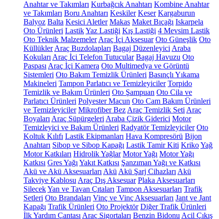
Anahtar ve Takımları
Kurbağcık Anahtarı
Kombine Anahtar
ve Takımları
Boru Anahtarı
Keskiler
Keser
Kargaburun
Balyoz
Balta
Kesici Aletler
Makas
Maket Bıçağı
Iskarpela
Oto Ürünleri
Lastik
Yaz Lastiği
Kış Lastiği
4 Mevsim Lastik
Oto Teknik Malzemeler
Araç İçi Aksesuar
Oto Güneşlik
Oto
Küllükler
Araç Buzdolapları
Bagaj Düzenleyici
Araba
Kokuları
Araç İçi Telefon Tutucular
Bagaj Havuzu
Oto
Paspası
Araç İçi Kamera
Oto Multimedya ve Görüntü
Sistemleri
Oto Bakım Temizlik Ürünleri
Basınçlı Yıkama
Makineleri
Tampon Parlatıcı ve Temizleyiciler
Torpido
Temizlik ve Bakım Ürünleri
Oto Şampuan
Oto Cila ve
Parlatıcı Ürünleri
Polyester Macun
Oto Cam Bakım Ürünleri
ve Temizleyiciler
Mikrofiber Bez
Araç Temizlik Seti
Araç
Boyaları
Araç Süpürgeleri
Araba Çizik Giderici
Motor
Temizleyici ve Bakım Ürünleri
Radyatör Temizleyiciler
Oto
Koltuk Kılıfı
Lastik Ekipmanları
Hava Kompresörü
Bijon
Anahtarı
Sibop ve Sibop Kapağı
Lastik Tamir Kiti
Kriko
Yağ
Motor Katkıları
Hidrolik Yağlar
Motor Yağı
Motor Yağı
Katkısı
Gres Yağı
Yakıt Katkısı
Şanzıman Yağı ve Katkısı
Akü ve Akü Aksesuarları
Akü
Akü Şarj Cihazları
Akü
Takviye Kablosu
Araç Dış Aksesuar
Plaka Aksesuarları
Silecek
Yan ve Tavan Çıtaları
Tampon Aksesuarları
Trafik
Setleri
Oto Brandaları
Vinç ve Vinç Aksesuarları
Jant ve Jant
Kapağı
Trafik Ürünleri
Oto Projektör
Diğer Trafik Ürünleri
İlk Yardım Çantası
Araç Sigortaları
Benzin Bidonu
Acil Çıkış