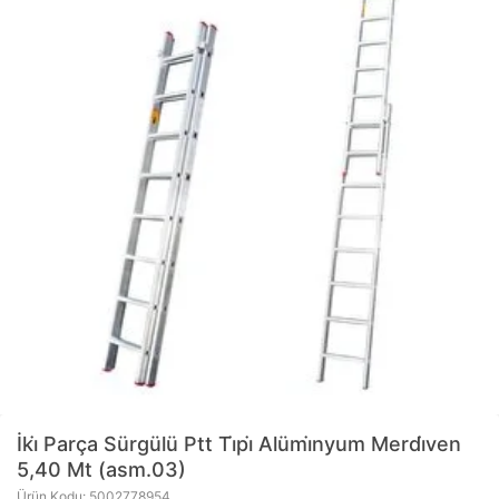
İki̇ Parça Sürgülü Ptt Ti̇pi̇ Alümi̇nyum Merdi̇ven
5,40 Mt (asm.03)
Ürün Kodu: 5002778954