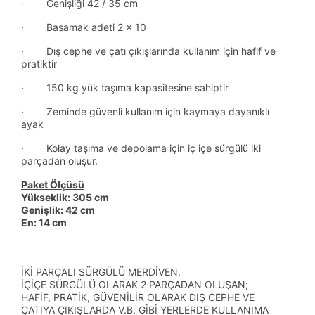
· Genişliği 42 / 35 cm
· Basamak adeti 2 x 10
· Dış cephe ve çatı çıkışlarında kullanım için hafif ve
pratiktir
· 150 kg yük taşıma kapasitesine sahiptir
· Zeminde güvenli kullanım için kaymaya dayanıklı
ayak
· Kolay taşıma ve depolama için iç içe sürgülü iki
parçadan oluşur.
Paket Ölçüsü
Yükseklik: 305 cm
Genişlik: 42 cm
En: 14 cm
İKİ PARÇALI SÜRGÜLÜ MERDİVEN.
İÇİÇE SÜRGÜLÜ OLARAK 2 PARÇADAN OLUŞAN;
HAFİF, PRATİK, GÜVENİLİR OLARAK DIŞ CEPHE VE
ÇATIYA ÇIKIŞLARDA V.B. GİBİ YERLERDE KULLANIMA