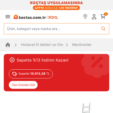
0
Ürün, kategori veya marka ara...
Hırdavat El Aletleri ve Oto
Merdivenler
Sepette %13 İndirim Kazan!
Sepette
10.913,28
TL
Tüm Ürünleri Gör