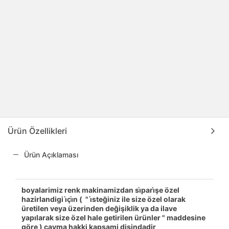
Ürün Özellikleri
Ürün Açıklaması
boyalarimiz renk makinamizdan si̇pari̇şe özel
hazirlandigi i̇çi̇n ( " i̇steğiniz ile size özel olarak
üretilen veya üzerinden değişiklik ya da ilave
yapılarak size özel hale getirilen ürünler " maddesine
göre ) cayma hakki kapsami disindadir