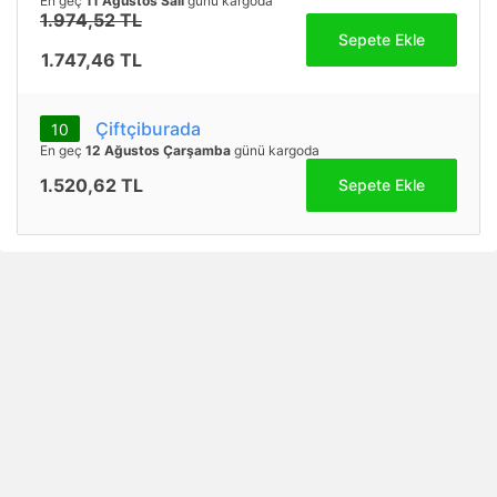
En geç
11 Ağustos Salı
günü kargoda
1.974,52 TL
Sepete Ekle
1.747,46 TL
Çiftçiburada
10
En geç
12 Ağustos Çarşamba
günü kargoda
1.520,62 TL
Sepete Ekle