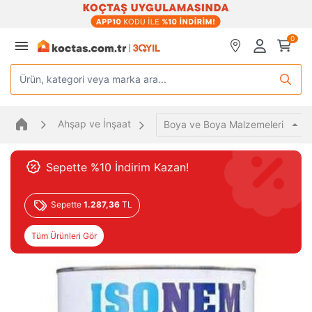
0
Ürün, kategori veya marka ara...
Ahşap ve İnşaat
Boya ve Boya Malzemeleri
Sepette %10 İndirim Kazan!
Sepette
1.287,36
TL
Tüm Ürünleri Gör