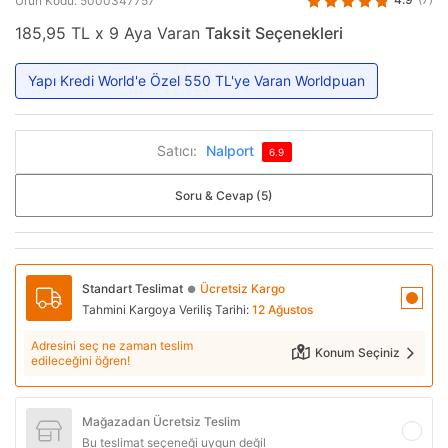
Ürün Kodu: 5000347757
185,95 TL x 9 Aya Varan
Taksit Seçenekleri
Yapı Kredi World'e Özel 550 TL'ye Varan Worldpuan
Satıcı:
Nalport
6.9
Soru & Cevap (5)
Standart Teslimat
Ücretsiz Kargo
●
Tahmini Kargoya Veriliş Tarihi:
12 Ağustos
Adresini seç ne zaman teslim
Konum Seçiniz
edileceğini öğren!
Mağazadan Ücretsiz Teslim
Bu teslimat seçeneği uygun değil