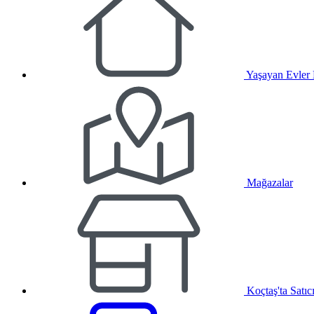
Yaşayan Evler
Mağazalar
Koçtaş'ta Satıc