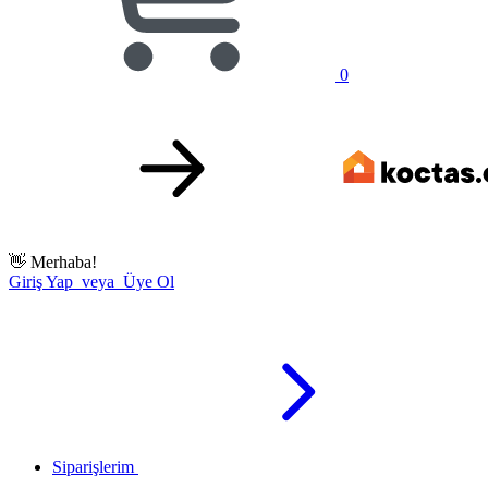
0
👋
Merhaba!
Giriş Yap veya Üye Ol
Siparişlerim