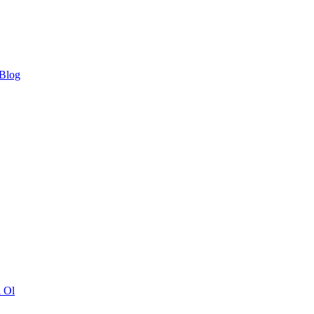
 Blog
ı Ol