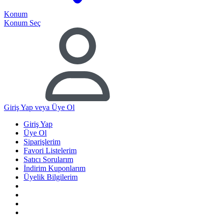
Konum
Konum Seç
Giriş Yap
veya Üye Ol
Giriş Yap
Üye Ol
Siparişlerim
Favori Listelerim
Satıcı Sorularım
İndirim Kuponlarım
Üyelik Bilgilerim