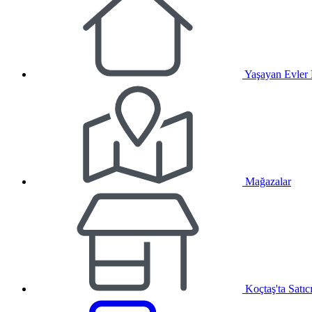
Yaşayan Evler
Mağazalar
Koçtaş'ta Satıc