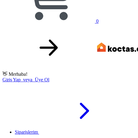
0
👋
Merhaba!
Giriş Yap veya Üye Ol
Siparişlerim