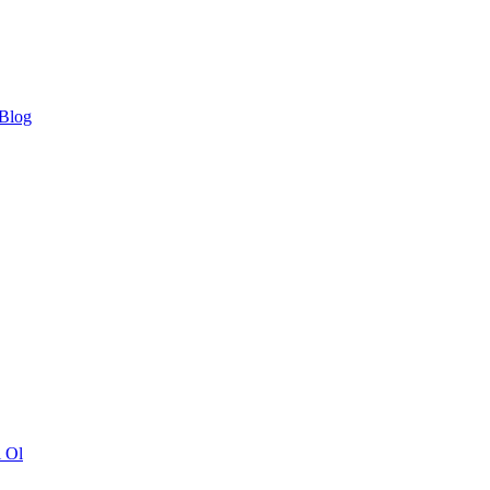
 Blog
ı Ol