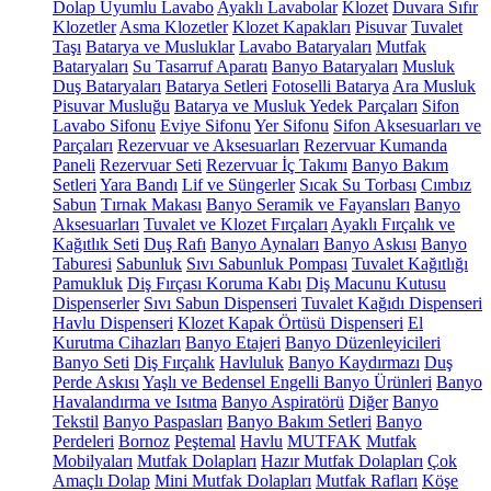
Dolap Uyumlu Lavabo
Ayaklı Lavabolar
Klozet
Duvara Sıfır
Klozetler
Asma Klozetler
Klozet Kapakları
Pisuvar
Tuvalet
Taşı
Batarya ve Musluklar
Lavabo Bataryaları
Mutfak
Bataryaları
Su Tasarruf Aparatı
Banyo Bataryaları
Musluk
Duş Bataryaları
Batarya Setleri
Fotoselli Batarya
Ara Musluk
Pisuvar Musluğu
Batarya ve Musluk Yedek Parçaları
Sifon
Lavabo Sifonu
Eviye Sifonu
Yer Sifonu
Sifon Aksesuarları ve
Parçaları
Rezervuar ve Aksesuarları
Rezervuar Kumanda
Paneli
Rezervuar Seti
Rezervuar İç Takımı
Banyo Bakım
Setleri
Yara Bandı
Lif ve Süngerler
Sıcak Su Torbası
Cımbız
Sabun
Tırnak Makası
Banyo Seramik ve Fayansları
Banyo
Aksesuarları
Tuvalet ve Klozet Fırçaları
Ayaklı Fırçalık ve
Kağıtlık Seti
Duş Rafı
Banyo Aynaları
Banyo Askısı
Banyo
Taburesi
Sabunluk
Sıvı Sabunluk Pompası
Tuvalet Kağıtlığı
Pamukluk
Diş Fırçası Koruma Kabı
Diş Macunu Kutusu
Dispenserler
Sıvı Sabun Dispenseri
Tuvalet Kağıdı Dispenseri
Havlu Dispenseri
Klozet Kapak Örtüsü Dispenseri
El
Kurutma Cihazları
Banyo Etajeri
Banyo Düzenleyicileri
Banyo Seti
Diş Fırçalık
Havluluk
Banyo Kaydırmazı
Duş
Perde Askısı
Yaşlı ve Bedensel Engelli Banyo Ürünleri
Banyo
Havalandırma ve Isıtma
Banyo Aspiratörü
Diğer
Banyo
Tekstil
Banyo Paspasları
Banyo Bakım Setleri
Banyo
Perdeleri
Bornoz
Peştemal
Havlu
MUTFAK
Mutfak
Mobilyaları
Mutfak Dolapları
Hazır Mutfak Dolapları
Çok
Amaçlı Dolap
Mini Mutfak Dolapları
Mutfak Rafları
Köşe