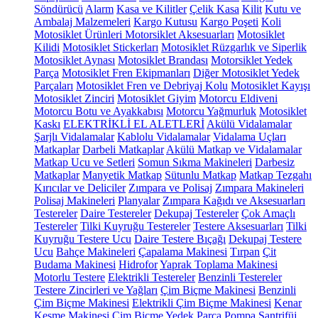
Söndürücü
Alarm
Kasa ve Kilitler
Çelik Kasa
Kilit
Kutu ve
Ambalaj Malzemeleri
Kargo Kutusu
Kargo Poşeti
Koli
Motosiklet Ürünleri
Motorsiklet Aksesuarları
Motosiklet
Kilidi
Motosiklet Stickerları
Motosiklet Rüzgarlık ve Siperlik
Motosiklet Aynası
Motosiklet Brandası
Motorsiklet Yedek
Parça
Motosiklet Fren Ekipmanları
Diğer Motosiklet Yedek
Parçaları
Motosiklet Fren ve Debriyaj Kolu
Motosiklet Kayışı
Motosiklet Zinciri
Motosiklet Giyim
Motorcu Eldiveni
Motorcu Botu ve Ayakkabısı
Motorcu Yağmurluk
Motosiklet
Kaskı
ELEKTRİKLİ EL ALETLERİ
Akülü Vidalamalar
Şarjlı Vidalamalar
Kablolu Vidalamalar
Vidalama Uçları
Matkaplar
Darbeli Matkaplar
Akülü Matkap ve Vidalamalar
Matkap Ucu ve Setleri
Somun Sıkma Makineleri
Darbesiz
Matkaplar
Manyetik Matkap
Sütunlu Matkap
Matkap Tezgahı
Kırıcılar ve Deliciler
Zımpara ve Polisaj
Zımpara Makineleri
Polisaj Makineleri
Planyalar
Zımpara Kağıdı ve Aksesuarları
Testereler
Daire Testereler
Dekupaj Testereler
Çok Amaçlı
Testereler
Tilki Kuyruğu Testereler
Testere Aksesuarları
Tilki
Kuyruğu Testere Ucu
Daire Testere Bıçağı
Dekupaj Testere
Ucu
Bahçe Makineleri
Çapalama Makinesi
Tırpan
Çit
Budama Makinesi
Hidrofor
Yaprak Toplama Makinesi
Motorlu Testere
Elektrikli Testereler
Benzinli Testereler
Testere Zincirleri ve Yağları
Çim Biçme Makinesi
Benzinli
Çim Biçme Makinesi
Elektrikli Çim Biçme Makinesi
Kenar
Kesme Makinesi
Çim Biçme Yedek Parça
Pompa
Santrifüj