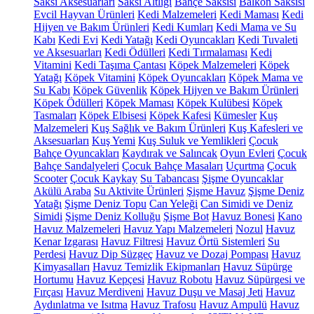
Saksı Aksesuarları
Saksı Altlığı
Bahçe Saksısı
Balkon Saksısı
Evcil Hayvan Ürünleri
Kedi Malzemeleri
Kedi Maması
Kedi
Hijyen ve Bakım Ürünleri
Kedi Kumları
Kedi Mama ve Su
Kabı
Kedi Evi
Kedi Yatağı
Kedi Oyuncakları
Kedi Tuvaleti
ve Aksesuarları
Kedi Ödülleri
Kedi Tırmalaması
Kedi
Vitamini
Kedi Taşıma Çantası
Köpek Malzemeleri
Köpek
Yatağı
Köpek Vitamini
Köpek Oyuncakları
Köpek Mama ve
Su Kabı
Köpek Güvenlik
Köpek Hijyen ve Bakım Ürünleri
Köpek Ödülleri
Köpek Maması
Köpek Kulübesi
Köpek
Tasmaları
Köpek Elbisesi
Köpek Kafesi
Kümesler
Kuş
Malzemeleri
Kuş Sağlık ve Bakım Ürünleri
Kuş Kafesleri ve
Aksesuarları
Kuş Yemi
Kuş Suluk ve Yemlikleri
Çocuk
Bahçe Oyuncakları
Kaydırak ve Salıncak
Oyun Evleri
Çocuk
Bahçe Sandalyeleri
Çocuk Bahçe Masaları
Uçurtma
Çocuk
Scooter
Çocuk Kaykay
Su Tabancası
Şişme Oyuncaklar
Akülü Araba
Su Aktivite Ürünleri
Şişme Havuz
Şişme Deniz
Yatağı
Şişme Deniz Topu
Can Yeleği
Can Simidi ve Deniz
Simidi
Şişme Deniz Kolluğu
Şişme Bot
Havuz Bonesi
Kano
Havuz Malzemeleri
Havuz Yapı Malzemeleri
Nozul
Havuz
Kenar Izgarası
Havuz Filtresi
Havuz Örtü Sistemleri
Su
Perdesi
Havuz Dip Süzgeç
Havuz ve Dozaj Pompası
Havuz
Kimyasalları
Havuz Temizlik Ekipmanları
Havuz Süpürge
Hortumu
Havuz Kepçesi
Havuz Robotu
Havuz Süpürgesi ve
Fırçası
Havuz Merdiveni
Havuz Duşu ve Masaj Jeti
Havuz
Aydınlatma ve Isıtma
Havuz Trafosu
Havuz Ampulü
Havuz