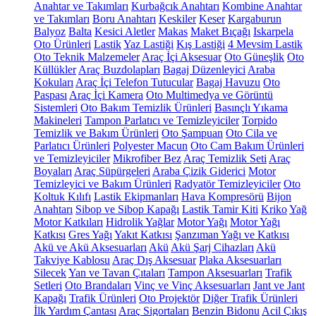
Anahtar ve Takımları
Kurbağcık Anahtarı
Kombine Anahtar
ve Takımları
Boru Anahtarı
Keskiler
Keser
Kargaburun
Balyoz
Balta
Kesici Aletler
Makas
Maket Bıçağı
Iskarpela
Oto Ürünleri
Lastik
Yaz Lastiği
Kış Lastiği
4 Mevsim Lastik
Oto Teknik Malzemeler
Araç İçi Aksesuar
Oto Güneşlik
Oto
Küllükler
Araç Buzdolapları
Bagaj Düzenleyici
Araba
Kokuları
Araç İçi Telefon Tutucular
Bagaj Havuzu
Oto
Paspası
Araç İçi Kamera
Oto Multimedya ve Görüntü
Sistemleri
Oto Bakım Temizlik Ürünleri
Basınçlı Yıkama
Makineleri
Tampon Parlatıcı ve Temizleyiciler
Torpido
Temizlik ve Bakım Ürünleri
Oto Şampuan
Oto Cila ve
Parlatıcı Ürünleri
Polyester Macun
Oto Cam Bakım Ürünleri
ve Temizleyiciler
Mikrofiber Bez
Araç Temizlik Seti
Araç
Boyaları
Araç Süpürgeleri
Araba Çizik Giderici
Motor
Temizleyici ve Bakım Ürünleri
Radyatör Temizleyiciler
Oto
Koltuk Kılıfı
Lastik Ekipmanları
Hava Kompresörü
Bijon
Anahtarı
Sibop ve Sibop Kapağı
Lastik Tamir Kiti
Kriko
Yağ
Motor Katkıları
Hidrolik Yağlar
Motor Yağı
Motor Yağı
Katkısı
Gres Yağı
Yakıt Katkısı
Şanzıman Yağı ve Katkısı
Akü ve Akü Aksesuarları
Akü
Akü Şarj Cihazları
Akü
Takviye Kablosu
Araç Dış Aksesuar
Plaka Aksesuarları
Silecek
Yan ve Tavan Çıtaları
Tampon Aksesuarları
Trafik
Setleri
Oto Brandaları
Vinç ve Vinç Aksesuarları
Jant ve Jant
Kapağı
Trafik Ürünleri
Oto Projektör
Diğer Trafik Ürünleri
İlk Yardım Çantası
Araç Sigortaları
Benzin Bidonu
Acil Çıkış