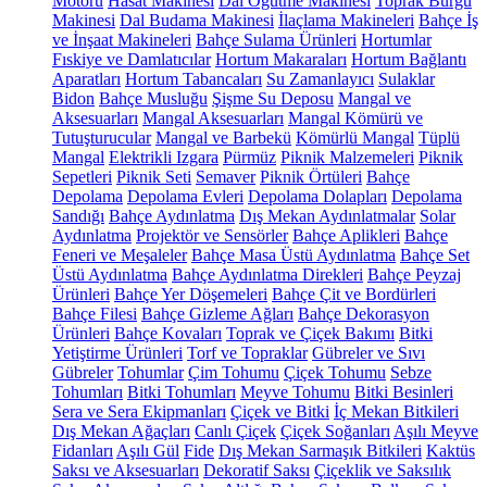
Motoru
Hasat Makinesi
Dal Öğütme Makinesi
Toprak Burgu
Makinesi
Dal Budama Makinesi
İlaçlama Makineleri
Bahçe İş
ve İnşaat Makineleri
Bahçe Sulama Ürünleri
Hortumlar
Fıskiye ve Damlatıcılar
Hortum Makaraları
Hortum Bağlantı
Aparatları
Hortum Tabancaları
Su Zamanlayıcı
Sulaklar
Bidon
Bahçe Musluğu
Şişme Su Deposu
Mangal ve
Aksesuarları
Mangal Aksesuarları
Mangal Kömürü ve
Tutuşturucular
Mangal ve Barbekü
Kömürlü Mangal
Tüplü
Mangal
Elektrikli Izgara
Pürmüz
Piknik Malzemeleri
Piknik
Sepetleri
Piknik Seti
Semaver
Piknik Örtüleri
Bahçe
Depolama
Depolama Evleri
Depolama Dolapları
Depolama
Sandığı
Bahçe Aydınlatma
Dış Mekan Aydınlatmalar
Solar
Aydınlatma
Projektör ve Sensörler
Bahçe Aplikleri
Bahçe
Feneri ve Meşaleler
Bahçe Masa Üstü Aydınlatma
Bahçe Set
Üstü Aydınlatma
Bahçe Aydınlatma Direkleri
Bahçe Peyzaj
Ürünleri
Bahçe Yer Döşemeleri
Bahçe Çit ve Bordürleri
Bahçe Filesi
Bahçe Gizleme Ağları
Bahçe Dekorasyon
Ürünleri
Bahçe Kovaları
Toprak ve Çiçek Bakımı
Bitki
Yetiştirme Ürünleri
Torf ve Topraklar
Gübreler ve Sıvı
Gübreler
Tohumlar
Çim Tohumu
Çiçek Tohumu
Sebze
Tohumları
Bitki Tohumları
Meyve Tohumu
Bitki Besinleri
Sera ve Sera Ekipmanları
Çiçek ve Bitki
İç Mekan Bitkileri
Dış Mekan Ağaçları
Canlı Çiçek
Çiçek Soğanları
Aşılı Meyve
Fidanları
Aşılı Gül
Fide
Dış Mekan Sarmaşık Bitkileri
Kaktüs
Saksı ve Aksesuarları
Dekoratif Saksı
Çiçeklik ve Saksılık