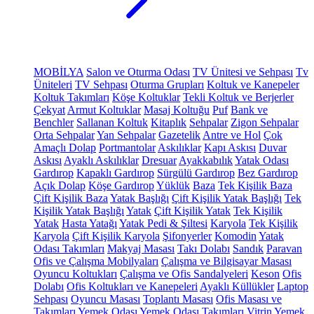
MOBİLYA
Salon ve Oturma Odası
TV Ünitesi ve Sehpası
Tv
Üniteleri
TV Sehpası
Oturma Grupları
Koltuk ve Kanepeler
Koltuk Takımları
Köşe Koltuklar
Tekli Koltuk ve Berjerler
Çekyat
Armut Koltuklar
Masaj Koltuğu
Puf
Bank ve
Benchler
Sallanan Koltuk
Kitaplık
Sehpalar
Zigon Sehpalar
Orta Sehpalar
Yan Sehpalar
Gazetelik
Antre ve Hol
Çok
Amaçlı Dolap
Portmantolar
Askılıklar
Kapı Askısı
Duvar
Askısı
Ayaklı Askılıklar
Dresuar
Ayakkabılık
Yatak Odası
Gardırop
Kapaklı Gardırop
Sürgülü Gardırop
Bez Gardırop
Açık Dolap
Köşe Gardırop
Yüklük
Baza
Tek Kişilik Baza
Çift Kişilik Baza
Yatak Başlığı
Çift Kişilik Yatak Başlığı
Tek
Kişilik Yatak Başlığı
Yatak
Çift Kişilik Yatak
Tek Kişilik
Yatak
Hasta Yatağı
Yatak Pedi & Şiltesi
Karyola
Tek Kişilik
Karyola
Çift Kişilik Karyola
Şifonyerler
Komodin
Yatak
Odası Takımları
Makyaj Masası
Takı Dolabı
Sandık
Paravan
Ofis ve Çalışma Mobilyaları
Çalışma ve Bilgisayar Masası
Oyuncu Koltukları
Çalışma ve Ofis Sandalyeleri
Keson
Ofis
Dolabı
Ofis Koltukları ve Kanepeleri
Ayaklı Küllükler
Laptop
Sehpası
Oyuncu Masası
Toplantı Masası
Ofis Masası ve
Takımları
Yemek Odası
Yemek Odası Takımları
Vitrin
Yemek