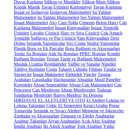
Duvar Kaplama
Silikon ve Mastikler
Silikon
Mum Silikon
Köpük
Mastik
Tavan Ürünleri
Kartonpiyer
Tavan Kaplama
İnşaat ve İzolasyon
İzolasyon Malzemeleri
Su Yalıtım
Malzemeleri
Isı Yalıtım Malzemeleri
Ses Yalıtım Malzemeleri
İnşaat Malzemeleri
Alçı
Cam Tuğla
Çimento
Beton Harcı
Çatı
Kaplama Malzemeleri
İnşaat Kimyasalları
İnşaat Temizlik
Ürünleri
Lavabo Çözücü
Harç ve Sıva Çözücü
Çok Amaçlı
Temizlik
Yağlayıcı ve Pas Çözücü
Yapı Kimyasalları
Derz
Dolgu
Seramik Yapıştırıcılar
Sıvı Conta
Strafor Yapıştırılar
Plastik Boru ve Ek Parçalar
Boru Bağlantı ve Aksesuarları
Temiz Su Boruları
Atık Su Boruları
PPRC Borular
Kombi
Bağlantı Boruları
Tesisat Tamir ve Bağlantı Malzemeleri
Musluk Uzatma
Regülatörler
Valfler ve Vanalar
Nipeller
Tahliye Hortumu
Conta
Taharet Çubuğu
Fittings
Tıpalar ve
Süzgeçler
İnşaat Makineleri
Elektrikli Vinçler
Taşıma
Arabaları
Caraskallar
Havlupanlar
Ahşaplar
Masif Paneller
Keresteler
Ahşap Seperatörler
Ahşap Çatı Malzemeleri
Çatı
Penceresi
Çatı Merdiveni
Ahşap Merdivenler
Trabzan
Sundurma
Menfezler
Banyo Menfezi
Su Deposu
HIRDAVAT EL ALETLERİ VE OTO
El Aletleri
Lokma ve
Lokma Takımları
Çekiç
El Testereleri
Kesici Grubu
Pense
Tornavida
Seramik ve Sıvacı Aletleri
Mengene ve İşkenceler
Zımbalar ve Aksesuarları
Zımpara ve Eğeler
Anahtarlar
Anahtar Takımları
Alyan Anahtarları
Açık Ağız Anahtar
İngiliz Anahtarı
İki Ağızlı Anahtar
Tork Anahtarı
Yıldız