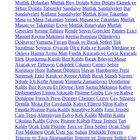
Mutfak Dolapları
Mutfak Boy Dolabı
Kiler Dolabı
Ekmek ve
Sebze Dolabı
Tabureler
Sandalye
Mutfak Sandalyeleri
Bar
Sandalyeleri
Katlanır Sandalyeler
Mutfak Köşe Takımları
Masa ve Masa Takımları
Yemek Masası ve Takımları
Mutfak
Masası ve Takımları
Eviye
Mutfak Bataryaları
Mutfak
Gereçleri
Kesme Tahtası
Rende
Servis Gereçleri
Patates Ezici
Manuel Kıyma Makinesi
Krema Pompası
Dilimleyici
Doğrayıcı
Yumurta Fırçası
Bıçak ve Bıçak Setleri
Yağ
Sıçratmaz
Soyucu, Oyacak
Ölçü Kabı ve Kaşığı
Merdane ve
Oklava
Hamur Açma Matı
Fındık Kıracağı ve Ceviz Kıracağı
Elek
Dondurma Kaşığı
Buz Kalıbı
Bıçak Bileyici Masat
Açacak ve Tirbuşon
Çekirdek Çıkarıcı
Çırpıcı
Sebze
Kurutucu
Huni
Baharat Öğütücü
Havan
Hamburger Presi
Sarımsak Ezici
Kaşık ve Kepçe Altlığı
Bıçak Standı
Süzgeç
Nihale
İçli Köfte Aparatı
Yumurta Zamanlayıcı
Dondurma
Kalıbı
Buz Kovası
Et Dövme Aleti
Sarma Makinesi
Kahve
Değirmenleri
Limon Sıkacağı
Pişirme Grubu
Çay ve Kahve
Demleme
French Press
Dripper
Chemex
Cezve
Çay Süzgeci
Demlik
Moka Pot
Çaydanlık
Kahve Filtresi
Sifon Kahve
Fırında Pişirme
Pasta Kalıbı
Kurabiye Kalıbı
Fırın Tepsisi
Cam Tepsi
Alüminyum Folyo
Kek Kalıbı
Muffin Kalıbı
Çikolata Kalıbı
Güveç
Pişirme Kağıdı
Pizza Tepsisi
Tart
Kalıbı
Ocak Üstü Pişirme
Tava ve Tava Setleri
Ocak Üstü
Tost Makinesi
Ocak Üstü Sac
Sahan
Düdüklü Tencere
Tencere ve Tava Aksesuarları
Tencere ve Tencere Setleri
Çöp