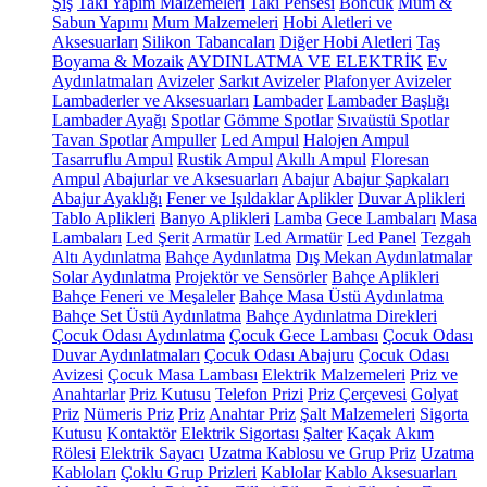
Şiş
Takı Yapım Malzemeleri
Takı Pensesi
Boncuk
Mum &
Sabun Yapımı
Mum Malzemeleri
Hobi Aletleri ve
Aksesuarları
Silikon Tabancaları
Diğer Hobi Aletleri
Taş
Boyama & Mozaik
AYDINLATMA VE ELEKTRİK
Ev
Aydınlatmaları
Avizeler
Sarkıt Avizeler
Plafonyer Avizeler
Lambaderler ve Aksesuarları
Lambader
Lambader Başlığı
Lambader Ayağı
Spotlar
Gömme Spotlar
Sıvaüstü Spotlar
Tavan Spotlar
Ampuller
Led Ampul
Halojen Ampul
Tasarruflu Ampul
Rustik Ampul
Akıllı Ampul
Floresan
Ampul
Abajurlar ve Aksesuarları
Abajur
Abajur Şapkaları
Abajur Ayaklığı
Fener ve Işıldaklar
Aplikler
Duvar Aplikleri
Tablo Aplikleri
Banyo Aplikleri
Lamba
Gece Lambaları
Masa
Lambaları
Led Şerit
Armatür
Led Armatür
Led Panel
Tezgah
Altı Aydınlatma
Bahçe Aydınlatma
Dış Mekan Aydınlatmalar
Solar Aydınlatma
Projektör ve Sensörler
Bahçe Aplikleri
Bahçe Feneri ve Meşaleler
Bahçe Masa Üstü Aydınlatma
Bahçe Set Üstü Aydınlatma
Bahçe Aydınlatma Direkleri
Çocuk Odası Aydınlatma
Çocuk Gece Lambası
Çocuk Odası
Duvar Aydınlatmaları
Çocuk Odası Abajuru
Çocuk Odası
Avizesi
Çocuk Masa Lambası
Elektrik Malzemeleri
Priz ve
Anahtarlar
Priz Kutusu
Telefon Prizi
Priz Çerçevesi
Golyat
Priz
Nümeris Priz
Priz
Anahtar Priz
Şalt Malzemeleri
Sigorta
Kutusu
Kontaktör
Elektrik Sigortası
Şalter
Kaçak Akım
Rölesi
Elektrik Sayacı
Uzatma Kablosu ve Grup Priz
Uzatma
Kabloları
Çoklu Grup Prizleri
Kablolar
Kablo Aksesuarları