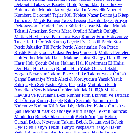
Dekoratif Tabak ve Kaseler
Biblo
Şaraplıklar
Tütsülük ve
Buhurdanlık
Mumluklar ve Şamdanlar
Meyvelik
Magnet
Kumbara
Dekoratif Taşlar
Kül Tablası
Nazar Boncuğu
Kitap
Tutucular
Müzik Kutusu
Yatak Tepsisi
Kokulu Taşlar
Ahşap
Dekorasyon Ürünleri
Duvar Süsleri
Cansız Manken
Mutfak
Tekstili
Amerikan Servis
Masa Örtüleri
Mutfak Önlüğü
Mutfak Havlusu ve Kurulama Bezi
Runner
Fırın Eldiveni ve
Tutacak
Raf Örtüsü
Kumaş Peçete
Ev Tekstili
Perde
Stor
Perde
Jaluziler
Tül Perde
Perde Aksesuarları
Fon Perde
Rustik Perde
Çocuk Odası Perdesi
Güneşlik
Mutfak Perdeleri
Halı
Yolluk
Mutfak Halısı
Makine Halısı
Shaggy Halı
Jüt ve
Hasır Halı
Çocuk Odası Halıları
Halı Kaydırmazı
El Halısı
Deri Halı
Halı Örtüsü
Bambu Halı
Yatak Odası Tekstili
Yorgan
Nevresim Takımı
Pike ve Pike Takımı
Yatak Örtüsü
Çarşaf
Battaniye
Yatak Alezi & Koruyucusu
Yastık
Yastık
Kılıfı
Uyku Seti
Yastık Alezi
Paspaslar
Mutfak Tekstili
Amerikan Servis
Masa Örtüleri
Mutfak Önlüğü
Mutfak
Havlusu ve Kurulama Bezi
Runner
Fırın Eldiveni ve Tutacak
Raf Örtüsü
Kumaş Peçete
Kilim
Seccade
Salon Tekstili
Kırlent ve Kırlent Kılıfı
Sandalye Minderi
Koltuk Örtüsü ve
Şalı
Dekoratif Yastık
Sandalye Kılıfı
Bahçe Tekstili
Salıncak
Minderleri
Bebek Odası Tekstili
Bebek Yorganı
Bebek
Çarşafı
Bebek Nevresim Takımı
Bebek Battaniyesi
Bebek
Uyku Seti
Banyo Tekstil
Banyo Paspasları
Banyo Bakım
Setleri
Banyo Perdeleri
Bornoz
Peştemal
Havlu
Duvar