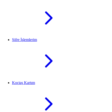
Şifre İşlemlerim
Koçtaş Kartım