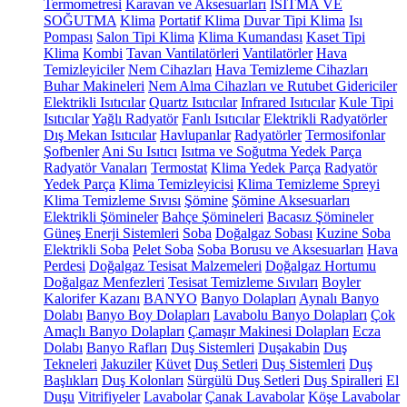
Termometresi
Karavan ve Aksesuarları
ISITMA VE
SOĞUTMA
Klima
Portatif Klima
Duvar Tipi Klima
Isı
Pompası
Salon Tipi Klima
Klima Kumandası
Kaset Tipi
Klima
Kombi
Tavan Vantilatörleri
Vantilatörler
Hava
Temizleyiciler
Nem Cihazları
Hava Temizleme Cihazları
Buhar Makineleri
Nem Alma Cihazları ve Rutubet Gidericiler
Elektrikli Isıtıcılar
Quartz Isıtıcılar
Infrared Isıtıcılar
Kule Tipi
Isıtıcılar
Yağlı Radyatör
Fanlı Isıtıcılar
Elektrikli Radyatörler
Dış Mekan Isıtıcılar
Havlupanlar
Radyatörler
Termosifonlar
Şofbenler
Ani Su Isıtıcı
Isıtma ve Soğutma Yedek Parça
Radyatör Vanaları
Termostat
Klima Yedek Parça
Radyatör
Yedek Parça
Klima Temizleyicisi
Klima Temizleme Spreyi
Klima Temizleme Sıvısı
Şömine
Şömine Aksesuarları
Elektrikli Şömineler
Bahçe Şömineleri
Bacasız Şömineler
Güneş Enerji Sistemleri
Soba
Doğalgaz Sobası
Kuzine Soba
Elektrikli Soba
Pelet Soba
Soba Borusu ve Aksesuarları
Hava
Perdesi
Doğalgaz Tesisat Malzemeleri
Doğalgaz Hortumu
Doğalgaz Menfezleri
Tesisat Temizleme Sıvıları
Boyler
Kalorifer Kazanı
BANYO
Banyo Dolapları
Aynalı Banyo
Dolabı
Banyo Boy Dolapları
Lavabolu Banyo Dolapları
Çok
Amaçlı Banyo Dolapları
Çamaşır Makinesi Dolapları
Ecza
Dolabı
Banyo Rafları
Duş Sistemleri
Duşakabin
Duş
Tekneleri
Jakuziler
Küvet
Duş Setleri
Duş Sistemleri
Duş
Başlıkları
Duş Kolonları
Sürgülü Duş Setleri
Duş Spiralleri
El
Duşu
Vitrifiyeler
Lavabolar
Çanak Lavabolar
Köşe Lavabolar