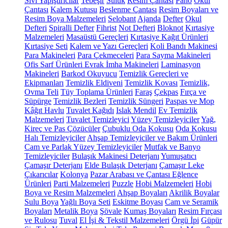
Sıvı Yapıştırıcılar
Tebeşir
Suluk
Resim Çantası
Pano
Okul
Çantası
Kalem Kutusu
Beslenme Çantası
Resim Boyaları ve
Resim Boya Malzemeleri
Selobant
Ajanda
Defter
Okul
Defteri
Spiralli Defter
Fihrist
Not Defteri
Bloknot
Kırtasiye
Malzemeleri
Masaüstü Gereçleri
Kırtasiye Kağıt Ürünleri
Kırtasiye Seti
Kalem ve Yazı Gereçleri
Koli Bandı Makinesi
Para Makineleri
Para Çekmeceleri
Para Sayma Makineleri
Ofis Sarf Ürünleri
Evrak İmha Makineleri
Laminasyon
Makineleri
Barkod Okuyucu
Temizlik Gereçleri ve
Ekipmanları
Temizlik Eldiveni
Temizlik Kovası
Temizlik,
Ovma Teli
Tüy Toplama Ürünleri
Faraş
Çekpas
Fırça ve
Süpürge
Temizlik Bezleri
Temizlik Süngeri
Paspas ve Mop
Kâğıt Havlu
Tuvalet Kağıdı
Islak Mendil
Ev Temizlik
Malzemeleri
Tuvalet Temizleyici
Yüzey Temizleyiciler
Yağ,
Kireç ve Pas Çözücüler
Çubuklu Oda Kokusu
Oda Kokusu
Halı Temizleyiciler
Ahşap Temizleyiciler ve Bakım Ürünleri
Cam ve Parlak Yüzey Temizleyiciler
Mutfak ve Banyo
Temizleyiciler
Bulaşık Makinesi Deterjanı
Yumuşatıcı
Çamaşır Deterjanı
Elde Bulaşık Deterjanı
Çamaşır Leke
Çıkarıcılar
Kolonya
Pazar Arabası ve Çantası
Eğlence
Ürünleri
Parti Malzemeleri
Puzzle
Hobi Malzemeleri
Hobi
Boya ve Resim Malzemeleri
Ahşap Boyaları
Akrilik Boyalar
Sulu Boya
Yağlı Boya Seti
Eskitme Boyası
Cam ve Seramik
Boyaları
Metalik Boya
Şövale
Kumaş Boyaları
Resim Fırçası
ve Rulosu
Tuval
El İşi & Tekstil Malzemeleri
Örgü İpi
Güpür