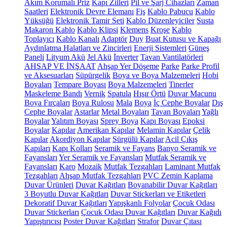
Akım Korumalı Priz
Kapı Zilleri
Pil ve Şarj Cihazları
Zaman
Saatleri
Elektronik Devre Elemanı
Fiş
Kablo Pabucu
Kablo
Yüksüğü
Elektronik Tamir Seti
Kablo Düzenleyiciler
Susta
Makaron Kablo
Kablo Klipsi
Klemens
Kroşe
Kablo
Toplayıcı
Kablo Kanalı
Adaptör
Duy
Buat Kutusu ve Kapağı
Aydınlatma Halatları ve Zincirleri
Enerji Sistemleri
Güneş
Paneli
Lityum Akü
Jel Akü
İnverter
Tavan Vantilatörleri
AHŞAP VE İNŞAAT
Ahşap Yer Döşeme
Parke
Parke Profil
ve Aksesuarları
Süpürgelik
Boya ve Boya Malzemeleri
Hobi
Boyaları
Tempare Boyası
Boya Malzemeleri
Tinerler
Maskeleme Bandı
Vernik
Spatula
Hışır Örtü
Duvar Macunu
Boya Fırçaları
Boya Rulosu
Mala
Boya
İç Cephe Boyalar
Dış
Cephe Boyalar
Astarlar
Metal Boyaları
Tavan Boyaları
Yağlı
Boyalar
Yalıtım Boyası
Sprey Boya
Kapı Boyası
Epoksi
Boyalar
Kapılar
Amerikan Kapılar
Melamin Kapılar
Çelik
Kapılar
Akordiyon Kapılar
Sürgülü Kapılar
Acil Çıkış
Kapıları
Kapı Kolları
Seramik ve Fayans
Banyo Seramik ve
Fayansları
Yer Seramik ve Fayansları
Mutfak Seramik ve
Fayansları
Karo
Mozaik
Mutfak Tezgahları
Laminant Mutfak
Tezgahları
Ahşap Mutfak Tezgahları
PVC Zemin Kaplama
Duvar Ürünleri
Duvar Kağıtları
Boyanabilir Duvar Kağıtları
3 Boyutlu Duvar Kağıtları
Duvar Stickerları ve Etiketleri
Dekoratif Duvar Kağıtları
Yapışkanlı Folyolar
Çocuk Odası
Duvar Stickerları
Çocuk Odası Duvar Kağıtları
Duvar Kağıdı
Yapıştırıcısı
Poster Duvar Kağıtları
Strafor
Duvar Çıtası