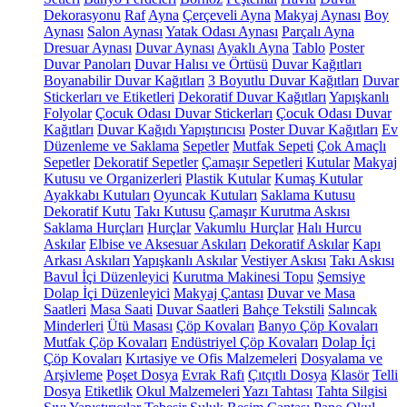
Dekorasyonu
Raf
Ayna
Çerçeveli Ayna
Makyaj Aynası
Boy
Aynası
Salon Aynası
Yatak Odası Aynası
Parçalı Ayna
Dresuar Aynası
Duvar Aynası
Ayaklı Ayna
Tablo
Poster
Duvar Panoları
Duvar Halısı ve Örtüsü
Duvar Kağıtları
Boyanabilir Duvar Kağıtları
3 Boyutlu Duvar Kağıtları
Duvar
Stickerları ve Etiketleri
Dekoratif Duvar Kağıtları
Yapışkanlı
Folyolar
Çocuk Odası Duvar Stickerları
Çocuk Odası Duvar
Kağıtları
Duvar Kağıdı Yapıştırıcısı
Poster Duvar Kağıtları
Ev
Düzenleme ve Saklama
Sepetler
Mutfak Sepeti
Çok Amaçlı
Sepetler
Dekoratif Sepetler
Çamaşır Sepetleri
Kutular
Makyaj
Kutusu ve Organizerleri
Plastik Kutular
Kumaş Kutular
Ayakkabı Kutuları
Oyuncak Kutuları
Saklama Kutusu
Dekoratif Kutu
Takı Kutusu
Çamaşır Kurutma Askısı
Saklama Hurçları
Hurçlar
Vakumlu Hurçlar
Halı Hurcu
Askılar
Elbise ve Aksesuar Askıları
Dekoratif Askılar
Kapı
Arkası Askıları
Yapışkanlı Askılar
Vestiyer Askısı
Takı Askısı
Bavul İçi Düzenleyici
Kurutma Makinesi Topu
Şemsiye
Dolap İçi Düzenleyici
Makyaj Çantası
Duvar ve Masa
Saatleri
Masa Saati
Duvar Saatleri
Bahçe Tekstili
Salıncak
Minderleri
Ütü Masası
Çöp Kovaları
Banyo Çöp Kovaları
Mutfak Çöp Kovaları
Endüstriyel Çöp Kovaları
Dolap İçi
Çöp Kovaları
Kırtasiye ve Ofis Malzemeleri
Dosyalama ve
Arşivleme
Poşet Dosya
Evrak Rafı
Çıtçıtlı Dosya
Klasör
Telli
Dosya
Etiketlik
Okul Malzemeleri
Yazı Tahtası
Tahta Silgisi