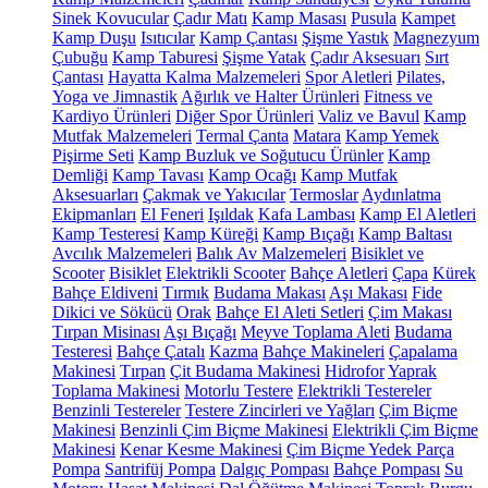
Sinek Kovucular
Çadır Matı
Kamp Masası
Pusula
Kampet
Kamp Duşu
Isıtıcılar
Kamp Çantası
Şişme Yastık
Magnezyum
Çubuğu
Kamp Taburesi
Şişme Yatak
Çadır Aksesuarı
Sırt
Çantası
Hayatta Kalma Malzemeleri
Spor Aletleri
Pilates,
Yoga ve Jimnastik
Ağırlık ve Halter Ürünleri
Fitness ve
Kardiyo Ürünleri
Diğer Spor Ürünleri
Valiz ve Bavul
Kamp
Mutfak Malzemeleri
Termal Çanta
Matara
Kamp Yemek
Pişirme Seti
Kamp Buzluk ve Soğutucu Ürünler
Kamp
Demliği
Kamp Tavası
Kamp Ocağı
Kamp Mutfak
Aksesuarları
Çakmak ve Yakıcılar
Termoslar
Aydınlatma
Ekipmanları
El Feneri
Işıldak
Kafa Lambası
Kamp El Aletleri
Kamp Testeresi
Kamp Küreği
Kamp Bıçağı
Kamp Baltası
Avcılık Malzemeleri
Balık Av Malzemeleri
Bisiklet ve
Scooter
Bisiklet
Elektrikli Scooter
Bahçe Aletleri
Çapa
Kürek
Bahçe Eldiveni
Tırmık
Budama Makası
Aşı Makası
Fide
Dikici ve Sökücü
Orak
Bahçe El Aleti Setleri
Çim Makası
Tırpan Misinası
Aşı Bıçağı
Meyve Toplama Aleti
Budama
Testeresi
Bahçe Çatalı
Kazma
Bahçe Makineleri
Çapalama
Makinesi
Tırpan
Çit Budama Makinesi
Hidrofor
Yaprak
Toplama Makinesi
Motorlu Testere
Elektrikli Testereler
Benzinli Testereler
Testere Zincirleri ve Yağları
Çim Biçme
Makinesi
Benzinli Çim Biçme Makinesi
Elektrikli Çim Biçme
Makinesi
Kenar Kesme Makinesi
Çim Biçme Yedek Parça
Pompa
Santrifüj Pompa
Dalgıç Pompası
Bahçe Pompası
Su