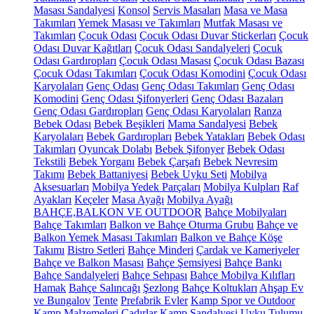
Masası Sandalyesi
Konsol
Servis Masaları
Masa ve Masa
Takımları
Yemek Masası ve Takımları
Mutfak Masası ve
Takımları
Çocuk Odası
Çocuk Odası Duvar Stickerları
Çocuk
Odası Duvar Kağıtları
Çocuk Odası Sandalyeleri
Çocuk
Odası Gardıropları
Çocuk Odası Masası
Çocuk Odası Bazası
Çocuk Odası Takımları
Çocuk Odası Komodini
Çocuk Odası
Karyolaları
Genç Odası
Genç Odası Takımları
Genç Odası
Komodini
Genç Odası Şifonyerleri
Genç Odası Bazaları
Genç Odası Gardıropları
Genç Odası Karyolaları
Ranza
Bebek Odası
Bebek Beşikleri
Mama Sandalyesi
Bebek
Karyolaları
Bebek Gardıropları
Bebek Yatakları
Bebek Odası
Takımları
Oyuncak Dolabı
Bebek Şifonyer
Bebek Odası
Tekstili
Bebek Yorganı
Bebek Çarşafı
Bebek Nevresim
Takımı
Bebek Battaniyesi
Bebek Uyku Seti
Mobilya
Aksesuarları
Mobilya Yedek Parçaları
Mobilya Kulpları
Raf
Ayakları
Keçeler
Masa Ayağı
Mobilya Ayağı
BAHÇE,BALKON VE OUTDOOR
Bahçe Mobilyaları
Bahçe Takımları
Balkon ve Bahçe Oturma Grubu
Bahçe ve
Balkon Yemek Masası Takımları
Balkon ve Bahçe Köşe
Takımı
Bistro Setleri
Bahçe Minderi
Çardak ve Kameriyeler
Bahçe ve Balkon Masası
Bahçe Şemsiyesi
Bahçe Bankı
Bahçe Sandalyeleri
Bahçe Sehpası
Bahçe Mobilya Kılıfları
Hamak
Bahçe Salıncağı
Şezlong
Bahçe Koltukları
Ahşap Ev
ve Bungalov
Tente
Prefabrik Evler
Kamp Spor ve Outdoor
Kamp Malzemeleri
Çadırlar
Kamp Sandalyesi
Uyku Tulumu