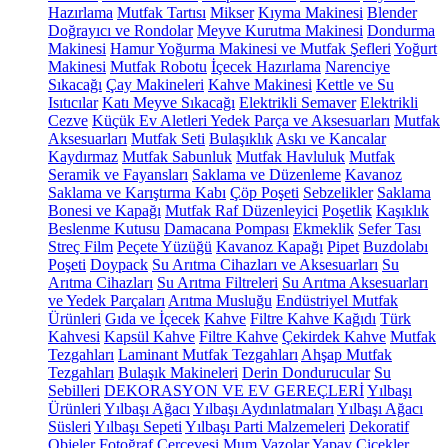
Hazırlama
Mutfak Tartısı
Mikser
Kıyma Makinesi
Blender
Doğrayıcı ve Rondolar
Meyve Kurutma Makinesi
Dondurma
Makinesi
Hamur Yoğurma Makinesi ve Mutfak Şefleri
Yoğurt
Makinesi
Mutfak Robotu
İçecek Hazırlama
Narenciye
Sıkacağı
Çay Makineleri
Kahve Makinesi
Kettle ve Su
Isıtıcılar
Katı Meyve Sıkacağı
Elektrikli Semaver
Elektrikli
Cezve
Küçük Ev Aletleri Yedek Parça ve Aksesuarları
Mutfak
Aksesuarları
Mutfak Seti
Bulaşıklık
Askı ve Kancalar
Kaydırmaz
Mutfak Sabunluk
Mutfak Havluluk
Mutfak
Seramik ve Fayansları
Saklama ve Düzenleme
Kavanoz
Saklama ve Karıştırma Kabı
Çöp Poşeti
Sebzelikler
Saklama
Bonesi ve Kapağı
Mutfak Raf Düzenleyici
Poşetlik
Kaşıklık
Beslenme Kutusu
Damacana Pompası
Ekmeklik
Sefer Tası
Streç Film
Peçete Yüzüğü
Kavanoz Kapağı
Pipet
Buzdolabı
Poşeti
Doypack
Su Arıtma Cihazları ve Aksesuarları
Su
Arıtma Cihazları
Su Arıtma Filtreleri
Su Arıtma Aksesuarları
ve Yedek Parçaları
Arıtma Musluğu
Endüstriyel Mutfak
Ürünleri
Gıda ve İçecek
Kahve
Filtre Kahve Kağıdı
Türk
Kahvesi
Kapsül Kahve
Filtre Kahve
Çekirdek Kahve
Mutfak
Tezgahları
Laminant Mutfak Tezgahları
Ahşap Mutfak
Tezgahları
Bulaşık Makineleri
Derin Dondurucular
Su
Sebilleri
DEKORASYON VE EV GEREÇLERİ
Yılbaşı
Ürünleri
Yılbaşı Ağacı
Yılbaşı Aydınlatmaları
Yılbaşı Ağacı
Süsleri
Yılbaşı Sepeti
Yılbaşı Parti Malzemeleri
Dekoratif
Objeler
Fotoğraf Çerçevesi
Mum
Vazolar
Yapay Çiçekler