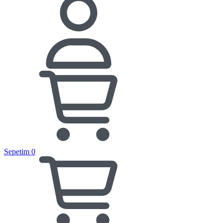
Sepetim
0