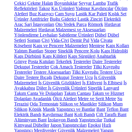
Çekici
Çekme Halatı
Boyunluklar
Seyyar Lamba
Trafik
Reflektörleri
Takoz
Kış Ürünleri
Yağmur Kaydırıcılar
Ölçüm
Aletleri
Buz Kazıyıcı
Cam Suyu
Lastik Kar Paleti
Kışlık Set
Ürünler
Antifrizler
Buğu Giderici
Lastik Zinciri
Elektrikli
Araç Şarj İstasyonları
Oto Yedek Parça
Römork
Hırdavat
Malzemeleri
Hırdavat Malzemesi ve Aksesuarları
Yönlendirme Levhaları
Sabitleme Ürünleri
Dübel
Dübel
Setleri
Somun
Çivi
Vida-Çivi
Demir Pul
Vida
Civata
Köşebent
Kapı ve Pencere Malzemeleri
Menteşe
Kapı Kolları
Yalıtım Bantları
Stoper
Sineklik
Pencere Kolu
Kapı Hidroliği
Kapı Dürbünü
Kapı Kilitleri
Kapı Sürgüleri
Anahtarlık
Gönye
Posta Kutuları
Tekerlek
Testereler
Daire Testereler
Dekupaj Testereler
Çok Amaçlı Testereler
Tilki Kuyruğu
Testereler
Testere Aksesuarları
Tilki Kuyruğu Testere Ucu
Daire Testere Bıçağı
Dekupaj Testere Ucu
İş Güvenlik
Malzemeleri
İş Güvenlik Gözlükleri
İş Eldiveni
İş Elbisesi
İş
Ayakkabısı
Diğer İş Güvenlik Ürünleri
Siperlik
Lanyard
Takım Çanta Ve Dolapları
Takım Çantası
Takım ve Hizmet
Dolapları
Avadanlık
Ölçü Aletleri
Metre ve Şerit Metre
Su
Terazisi
Oda Termostatı
Silikon ve Mastikler
Silikon
Mum
Silikon
Köpük
Mastik
Yapıştırıcı ve Bantlar
Bant
Teflon Bant
Elektrik Bandı
Kaydırmaz Bant
Koli Bandı
Çift Taraflı Bant
Alüminyum Bant
İzolasyon Bandı
Yapıştırıcılar
Tutkal
Kimyasal Dübeller
Japon Yapıştırıcıları
Epoksi
Hızlı
Yapıştırıcı
Merdivenler
Güvenlik Malzemeleri
Yangın