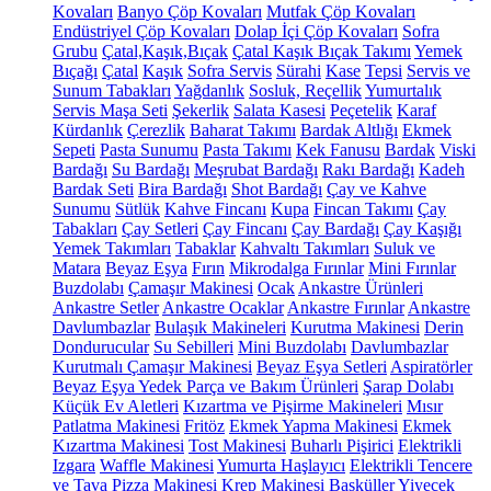
Kovaları
Banyo Çöp Kovaları
Mutfak Çöp Kovaları
Endüstriyel Çöp Kovaları
Dolap İçi Çöp Kovaları
Sofra
Grubu
Çatal,Kaşık,Bıçak
Çatal Kaşık Bıçak Takımı
Yemek
Bıçağı
Çatal
Kaşık
Sofra Servis
Sürahi
Kase
Tepsi
Servis ve
Sunum Tabakları
Yağdanlık
Sosluk, Reçellik
Yumurtalık
Servis Maşa Seti
Şekerlik
Salata Kasesi
Peçetelik
Karaf
Kürdanlık
Çerezlik
Baharat Takımı
Bardak Altlığı
Ekmek
Sepeti
Pasta Sunumu
Pasta Takımı
Kek Fanusu
Bardak
Viski
Bardağı
Su Bardağı
Meşrubat Bardağı
Rakı Bardağı
Kadeh
Bardak Seti
Bira Bardağı
Shot Bardağı
Çay ve Kahve
Sunumu
Sütlük
Kahve Fincanı
Kupa
Fincan Takımı
Çay
Tabakları
Çay Setleri
Çay Fincanı
Çay Bardağı
Çay Kaşığı
Yemek Takımları
Tabaklar
Kahvaltı Takımları
Suluk ve
Matara
Beyaz Eşya
Fırın
Mikrodalga Fırınlar
Mini Fırınlar
Buzdolabı
Çamaşır Makinesi
Ocak
Ankastre Ürünleri
Ankastre Setler
Ankastre Ocaklar
Ankastre Fırınlar
Ankastre
Davlumbazlar
Bulaşık Makineleri
Kurutma Makinesi
Derin
Dondurucular
Su Sebilleri
Mini Buzdolabı
Davlumbazlar
Kurutmalı Çamaşır Makinesi
Beyaz Eşya Setleri
Aspiratörler
Beyaz Eşya Yedek Parça ve Bakım Ürünleri
Şarap Dolabı
Küçük Ev Aletleri
Kızartma ve Pişirme Makineleri
Mısır
Patlatma Makinesi
Fritöz
Ekmek Yapma Makinesi
Ekmek
Kızartma Makinesi
Tost Makinesi
Buharlı Pişirici
Elektrikli
Izgara
Waffle Makinesi
Yumurta Haşlayıcı
Elektrikli Tencere
ve Tava
Pizza Makinesi
Krep Makinesi
Basküller
Yiyecek