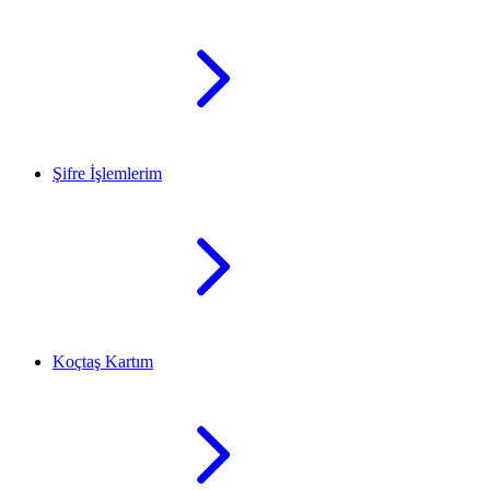
Şifre İşlemlerim
Koçtaş Kartım