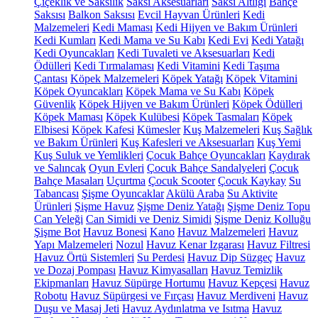
Çiçeklik ve Saksılık
Saksı Aksesuarları
Saksı Altlığı
Bahçe
Saksısı
Balkon Saksısı
Evcil Hayvan Ürünleri
Kedi
Malzemeleri
Kedi Maması
Kedi Hijyen ve Bakım Ürünleri
Kedi Kumları
Kedi Mama ve Su Kabı
Kedi Evi
Kedi Yatağı
Kedi Oyuncakları
Kedi Tuvaleti ve Aksesuarları
Kedi
Ödülleri
Kedi Tırmalaması
Kedi Vitamini
Kedi Taşıma
Çantası
Köpek Malzemeleri
Köpek Yatağı
Köpek Vitamini
Köpek Oyuncakları
Köpek Mama ve Su Kabı
Köpek
Güvenlik
Köpek Hijyen ve Bakım Ürünleri
Köpek Ödülleri
Köpek Maması
Köpek Kulübesi
Köpek Tasmaları
Köpek
Elbisesi
Köpek Kafesi
Kümesler
Kuş Malzemeleri
Kuş Sağlık
ve Bakım Ürünleri
Kuş Kafesleri ve Aksesuarları
Kuş Yemi
Kuş Suluk ve Yemlikleri
Çocuk Bahçe Oyuncakları
Kaydırak
ve Salıncak
Oyun Evleri
Çocuk Bahçe Sandalyeleri
Çocuk
Bahçe Masaları
Uçurtma
Çocuk Scooter
Çocuk Kaykay
Su
Tabancası
Şişme Oyuncaklar
Akülü Araba
Su Aktivite
Ürünleri
Şişme Havuz
Şişme Deniz Yatağı
Şişme Deniz Topu
Can Yeleği
Can Simidi ve Deniz Simidi
Şişme Deniz Kolluğu
Şişme Bot
Havuz Bonesi
Kano
Havuz Malzemeleri
Havuz
Yapı Malzemeleri
Nozul
Havuz Kenar Izgarası
Havuz Filtresi
Havuz Örtü Sistemleri
Su Perdesi
Havuz Dip Süzgeç
Havuz
ve Dozaj Pompası
Havuz Kimyasalları
Havuz Temizlik
Ekipmanları
Havuz Süpürge Hortumu
Havuz Kepçesi
Havuz
Robotu
Havuz Süpürgesi ve Fırçası
Havuz Merdiveni
Havuz
Duşu ve Masaj Jeti
Havuz Aydınlatma ve Isıtma
Havuz