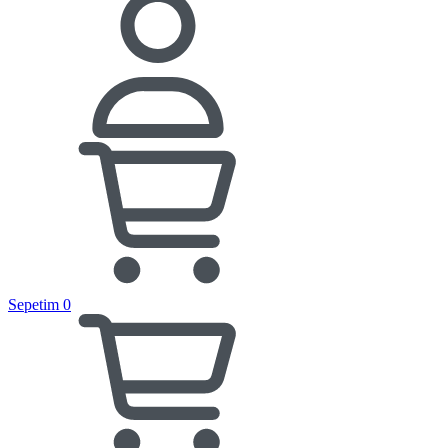
Sepetim
0