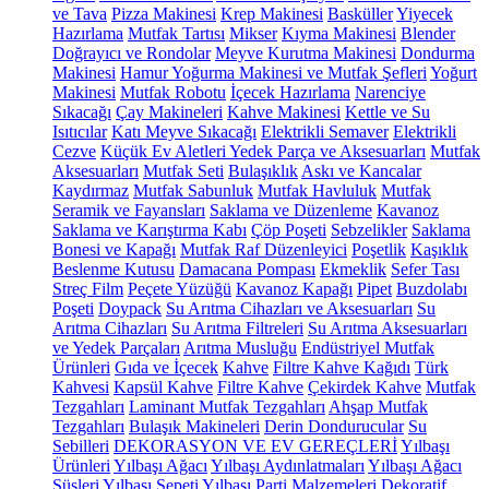
ve Tava
Pizza Makinesi
Krep Makinesi
Basküller
Yiyecek
Hazırlama
Mutfak Tartısı
Mikser
Kıyma Makinesi
Blender
Doğrayıcı ve Rondolar
Meyve Kurutma Makinesi
Dondurma
Makinesi
Hamur Yoğurma Makinesi ve Mutfak Şefleri
Yoğurt
Makinesi
Mutfak Robotu
İçecek Hazırlama
Narenciye
Sıkacağı
Çay Makineleri
Kahve Makinesi
Kettle ve Su
Isıtıcılar
Katı Meyve Sıkacağı
Elektrikli Semaver
Elektrikli
Cezve
Küçük Ev Aletleri Yedek Parça ve Aksesuarları
Mutfak
Aksesuarları
Mutfak Seti
Bulaşıklık
Askı ve Kancalar
Kaydırmaz
Mutfak Sabunluk
Mutfak Havluluk
Mutfak
Seramik ve Fayansları
Saklama ve Düzenleme
Kavanoz
Saklama ve Karıştırma Kabı
Çöp Poşeti
Sebzelikler
Saklama
Bonesi ve Kapağı
Mutfak Raf Düzenleyici
Poşetlik
Kaşıklık
Beslenme Kutusu
Damacana Pompası
Ekmeklik
Sefer Tası
Streç Film
Peçete Yüzüğü
Kavanoz Kapağı
Pipet
Buzdolabı
Poşeti
Doypack
Su Arıtma Cihazları ve Aksesuarları
Su
Arıtma Cihazları
Su Arıtma Filtreleri
Su Arıtma Aksesuarları
ve Yedek Parçaları
Arıtma Musluğu
Endüstriyel Mutfak
Ürünleri
Gıda ve İçecek
Kahve
Filtre Kahve Kağıdı
Türk
Kahvesi
Kapsül Kahve
Filtre Kahve
Çekirdek Kahve
Mutfak
Tezgahları
Laminant Mutfak Tezgahları
Ahşap Mutfak
Tezgahları
Bulaşık Makineleri
Derin Dondurucular
Su
Sebilleri
DEKORASYON VE EV GEREÇLERİ
Yılbaşı
Ürünleri
Yılbaşı Ağacı
Yılbaşı Aydınlatmaları
Yılbaşı Ağacı
Süsleri
Yılbaşı Sepeti
Yılbaşı Parti Malzemeleri
Dekoratif