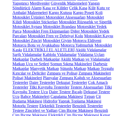
Yapıştırıcı
Merdivenler
Güvenlik Malzemeleri
Yangın
Söndürücü
Alarm
Kasa ve Kilitler
Çelik Kasa
Kilit
Kutu ve
Ambalaj Malzemeleri
Kargo Kutusu
Kargo Poşeti
Koli
Motosiklet Ürünleri
Motorsiklet Aksesuarları
Motosiklet
Kilidi
Motosiklet Stickerları
Motosiklet Rüzgarlık ve Siperlik
Motosiklet Aynası
Motosiklet Brandası
Motorsiklet Yedek
Parça
Motosiklet Fren Ekipmanları
Diğer Motosiklet Yedek
Parçaları
Motosiklet Fren ve Debriyaj Kolu
Motosiklet Kayışı
Motosiklet Zinciri
Motosiklet Giyim
Motorcu Eldiveni
Motorcu Botu ve Ayakkabısı
Motorcu Yağmurluk
Motosiklet
Kaskı
ELEKTRİKLİ EL ALETLERİ
Akülü Vidalamalar
Şarjlı Vidalamalar
Kablolu Vidalamalar
Vidalama Uçları
Matkaplar
Darbeli Matkaplar
Akülü Matkap ve Vidalamalar
Matkap Ucu ve Setleri
Somun Sıkma Makineleri
Darbesiz
Matkaplar
Manyetik Matkap
Sütunlu Matkap
Matkap Tezgahı
Kırıcılar ve Deliciler
Zımpara ve Polisaj
Zımpara Makineleri
Polisaj Makineleri
Planyalar
Zımpara Kağıdı ve Aksesuarları
Testereler
Daire Testereler
Dekupaj Testereler
Çok Amaçlı
Testereler
Tilki Kuyruğu Testereler
Testere Aksesuarları
Tilki
Kuyruğu Testere Ucu
Daire Testere Bıçağı
Dekupaj Testere
Ucu
Bahçe Makineleri
Çapalama Makinesi
Tırpan
Çit
Budama Makinesi
Hidrofor
Yaprak Toplama Makinesi
Motorlu Testere
Elektrikli Testereler
Benzinli Testereler
Testere Zincirleri ve Yağları
Çim Biçme Makinesi
Benzinli
Çim Biçme Makinesi
Elektrikli Çim Biçme Makinesi
Kenar