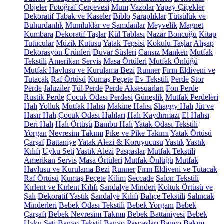
Objeler
Fotoğraf Çerçevesi
Mum
Vazolar
Yapay Çiçekler
Dekoratif Tabak ve Kaseler
Biblo
Şaraplıklar
Tütsülük ve
Buhurdanlık
Mumluklar ve Şamdanlar
Meyvelik
Magnet
Kumbara
Dekoratif Taşlar
Kül Tablası
Nazar Boncuğu
Kitap
Tutucular
Müzik Kutusu
Yatak Tepsisi
Kokulu Taşlar
Ahşap
Dekorasyon Ürünleri
Duvar Süsleri
Cansız Manken
Mutfak
Tekstili
Amerikan Servis
Masa Örtüleri
Mutfak Önlüğü
Mutfak Havlusu ve Kurulama Bezi
Runner
Fırın Eldiveni ve
Tutacak
Raf Örtüsü
Kumaş Peçete
Ev Tekstili
Perde
Stor
Perde
Jaluziler
Tül Perde
Perde Aksesuarları
Fon Perde
Rustik Perde
Çocuk Odası Perdesi
Güneşlik
Mutfak Perdeleri
Halı
Yolluk
Mutfak Halısı
Makine Halısı
Shaggy Halı
Jüt ve
Hasır Halı
Çocuk Odası Halıları
Halı Kaydırmazı
El Halısı
Deri Halı
Halı Örtüsü
Bambu Halı
Yatak Odası Tekstili
Yorgan
Nevresim Takımı
Pike ve Pike Takımı
Yatak Örtüsü
Çarşaf
Battaniye
Yatak Alezi & Koruyucusu
Yastık
Yastık
Kılıfı
Uyku Seti
Yastık Alezi
Paspaslar
Mutfak Tekstili
Amerikan Servis
Masa Örtüleri
Mutfak Önlüğü
Mutfak
Havlusu ve Kurulama Bezi
Runner
Fırın Eldiveni ve Tutacak
Raf Örtüsü
Kumaş Peçete
Kilim
Seccade
Salon Tekstili
Kırlent ve Kırlent Kılıfı
Sandalye Minderi
Koltuk Örtüsü ve
Şalı
Dekoratif Yastık
Sandalye Kılıfı
Bahçe Tekstili
Salıncak
Minderleri
Bebek Odası Tekstili
Bebek Yorganı
Bebek
Çarşafı
Bebek Nevresim Takımı
Bebek Battaniyesi
Bebek
Uyku Seti
Banyo Tekstil
Banyo Paspasları
Banyo Bakım