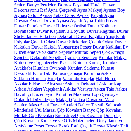
Setleri
Banyo Perdeleri
Bornoz
Peştemal
Havlu
Duvar
Dekorasyonu
Raf
Ayna
Çerçeveli Ayna
Makyaj Aynası
Boy
Aynası
Salon Aynası
Yatak Odası Aynası
Parçalı Ayna
Dresuar Aynası
Duvar Aynası
Ayaklı Ayna
Tablo
Poster
Duvar Panoları
Duvar Halısı ve Örtüsü
Duvar Kağıtları
Boyanabilir Duvar Kağıtları
3 Boyutlu Duvar Kağıtları
Duvar
Stickerları ve Etiketleri
Dekoratif Duvar Kağıtları
Yapışkanlı
Folyolar
Çocuk Odası Duvar Stickerları
Çocuk Odası Duvar
Kağıtları
Duvar Kağıdı Yapıştırıcısı
Poster Duvar Kağıtları
Ev
Düzenleme ve Saklama
Sepetler
Mutfak Sepeti
Çok Amaçlı
Sepetler
Dekoratif Sepetler
Çamaşır Sepetleri
Kutular
Makyaj
Kutusu ve Organizerleri
Plastik Kutular
Kumaş Kutular
Ayakkabı Kutuları
Oyuncak Kutuları
Saklama Kutusu
Dekoratif Kutu
Takı Kutusu
Çamaşır Kurutma Askısı
Saklama Hurçları
Hurçlar
Vakumlu Hurçlar
Halı Hurcu
Askılar
Elbise ve Aksesuar Askıları
Dekoratif Askılar
Kapı
Arkası Askıları
Yapışkanlı Askılar
Vestiyer Askısı
Takı Askısı
Bavul İçi Düzenleyici
Kurutma Makinesi Topu
Şemsiye
Dolap İçi Düzenleyici
Makyaj Çantası
Duvar ve Masa
Saatleri
Masa Saati
Duvar Saatleri
Bahçe Tekstili
Salıncak
Minderleri
Ütü Masası
Çöp Kovaları
Banyo Çöp Kovaları
Mutfak Çöp Kovaları
Endüstriyel Çöp Kovaları
Dolap İçi
Çöp Kovaları
Kırtasiye ve Ofis Malzemeleri
Dosyalama ve
Arşivleme
Poşet Dosya
Evrak Rafı
Çıtçıtlı Dosya
Klasör
Telli