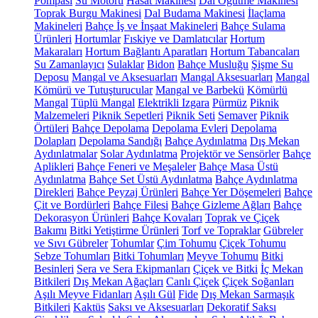
Pompası
Su Motoru
Hasat Makinesi
Dal Öğütme Makinesi
Toprak Burgu Makinesi
Dal Budama Makinesi
İlaçlama
Makineleri
Bahçe İş ve İnşaat Makineleri
Bahçe Sulama
Ürünleri
Hortumlar
Fıskiye ve Damlatıcılar
Hortum
Makaraları
Hortum Bağlantı Aparatları
Hortum Tabancaları
Su Zamanlayıcı
Sulaklar
Bidon
Bahçe Musluğu
Şişme Su
Deposu
Mangal ve Aksesuarları
Mangal Aksesuarları
Mangal
Kömürü ve Tutuşturucular
Mangal ve Barbekü
Kömürlü
Mangal
Tüplü Mangal
Elektrikli Izgara
Pürmüz
Piknik
Malzemeleri
Piknik Sepetleri
Piknik Seti
Semaver
Piknik
Örtüleri
Bahçe Depolama
Depolama Evleri
Depolama
Dolapları
Depolama Sandığı
Bahçe Aydınlatma
Dış Mekan
Aydınlatmalar
Solar Aydınlatma
Projektör ve Sensörler
Bahçe
Aplikleri
Bahçe Feneri ve Meşaleler
Bahçe Masa Üstü
Aydınlatma
Bahçe Set Üstü Aydınlatma
Bahçe Aydınlatma
Direkleri
Bahçe Peyzaj Ürünleri
Bahçe Yer Döşemeleri
Bahçe
Çit ve Bordürleri
Bahçe Filesi
Bahçe Gizleme Ağları
Bahçe
Dekorasyon Ürünleri
Bahçe Kovaları
Toprak ve Çiçek
Bakımı
Bitki Yetiştirme Ürünleri
Torf ve Topraklar
Gübreler
ve Sıvı Gübreler
Tohumlar
Çim Tohumu
Çiçek Tohumu
Sebze Tohumları
Bitki Tohumları
Meyve Tohumu
Bitki
Besinleri
Sera ve Sera Ekipmanları
Çiçek ve Bitki
İç Mekan
Bitkileri
Dış Mekan Ağaçları
Canlı Çiçek
Çiçek Soğanları
Aşılı Meyve Fidanları
Aşılı Gül
Fide
Dış Mekan Sarmaşık
Bitkileri
Kaktüs
Saksı ve Aksesuarları
Dekoratif Saksı