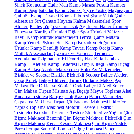
Sinek Kovucular
Çadır Matı
Kamp Masası
Pusula
Kampet
Kamp Duşu
Isıtıcılar
Kamp Çantası
Şişme Yastık
Magnezyum
Çubuğu
Kamp Tuvaleti
Kamp Taburesi
Şişme Yatak
Çadır
Aksesuarı
Sırt Çantası
Hayatta Kalma Malzemeleri
Spor
Aletleri
Pilates, Yoga ve Jimnastik
Ağırlık ve Halter Ürünleri
Fitness ve Kardiyo Ürünleri
Diğer Spor Ürünleri
Valiz ve
Bavul
Kamp Mutfak Malzemeleri
Termal Çanta
Matara
Kamp Yemek Pişirme Seti
Kamp Buzluk ve Soğutucu
Ürünler
Kamp Demliği
Kamp Tavası
Kamp Ocağı
Kamp
Mutfak Aksesuarları
Çakmak ve Yakıcılar
Termoslar
Aydınlatma Ekipmanları
El Feneri
Işıldak
Kafa Lambası
Kamp El Aletleri
Kamp Testeresi
Kamp Küreği
Kamp Bıçağı
Kamp Baltası
Avcılık Malzemeleri
Balık Av Malzemeleri
Bisiklet ve Scooter
Bisiklet
Elektrikli Scooter
Bahçe Aletleri
Çapa
Kürek
Bahçe Eldiveni
Tırmık
Budama Makası
Aşı
Makası
Fide Dikici ve Sökücü
Orak
Bahçe El Aleti Setleri
Çim Makası
Tırpan Misinası
Aşı Bıçağı
Meyve Toplama Aleti
Budama Testeresi
Bahçe Çatalı
Kazma
Bahçe Makineleri
Çapalama Makinesi
Tırpan
Çit Budama Makinesi
Hidrofor
Yaprak Toplama Makinesi
Motorlu Testere
Elektrikli
Testereler
Benzinli Testereler
Testere Zincirleri ve Yağları
Çim
Biçme Makinesi
Benzinli Çim Biçme Makinesi
Elektrikli Çim
Biçme Makinesi
Kenar Kesme Makinesi
Çim Biçme Yedek
Parça
Pompa
Santrifüj Pompa
Dalgıç Pompası
Bahçe