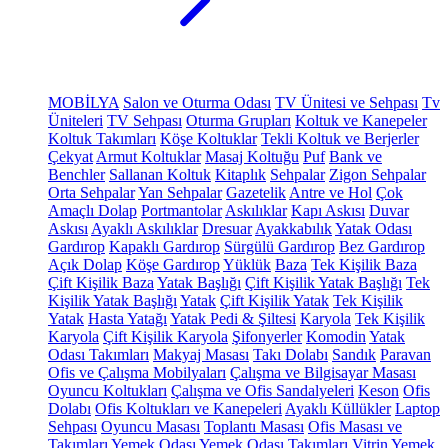
MOBİLYA
Salon ve Oturma Odası
TV Ünitesi ve Sehpası
Tv
Üniteleri
TV Sehpası
Oturma Grupları
Koltuk ve Kanepeler
Koltuk Takımları
Köşe Koltuklar
Tekli Koltuk ve Berjerler
Çekyat
Armut Koltuklar
Masaj Koltuğu
Puf
Bank ve
Benchler
Sallanan Koltuk
Kitaplık
Sehpalar
Zigon Sehpalar
Orta Sehpalar
Yan Sehpalar
Gazetelik
Antre ve Hol
Çok
Amaçlı Dolap
Portmantolar
Askılıklar
Kapı Askısı
Duvar
Askısı
Ayaklı Askılıklar
Dresuar
Ayakkabılık
Yatak Odası
Gardırop
Kapaklı Gardırop
Sürgülü Gardırop
Bez Gardırop
Açık Dolap
Köşe Gardırop
Yüklük
Baza
Tek Kişilik Baza
Çift Kişilik Baza
Yatak Başlığı
Çift Kişilik Yatak Başlığı
Tek
Kişilik Yatak Başlığı
Yatak
Çift Kişilik Yatak
Tek Kişilik
Yatak
Hasta Yatağı
Yatak Pedi & Şiltesi
Karyola
Tek Kişilik
Karyola
Çift Kişilik Karyola
Şifonyerler
Komodin
Yatak
Odası Takımları
Makyaj Masası
Takı Dolabı
Sandık
Paravan
Ofis ve Çalışma Mobilyaları
Çalışma ve Bilgisayar Masası
Oyuncu Koltukları
Çalışma ve Ofis Sandalyeleri
Keson
Ofis
Dolabı
Ofis Koltukları ve Kanepeleri
Ayaklı Küllükler
Laptop
Sehpası
Oyuncu Masası
Toplantı Masası
Ofis Masası ve
Takımları
Yemek Odası
Yemek Odası Takımları
Vitrin
Yemek