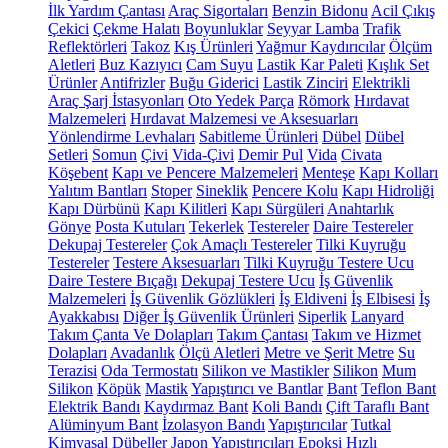
İlk Yardım Çantası
Araç Sigortaları
Benzin Bidonu
Acil Çıkış
Çekici
Çekme Halatı
Boyunluklar
Seyyar Lamba
Trafik
Reflektörleri
Takoz
Kış Ürünleri
Yağmur Kaydırıcılar
Ölçüm
Aletleri
Buz Kazıyıcı
Cam Suyu
Lastik Kar Paleti
Kışlık Set
Ürünler
Antifrizler
Buğu Giderici
Lastik Zinciri
Elektrikli
Araç Şarj İstasyonları
Oto Yedek Parça
Römork
Hırdavat
Malzemeleri
Hırdavat Malzemesi ve Aksesuarları
Yönlendirme Levhaları
Sabitleme Ürünleri
Dübel
Dübel
Setleri
Somun
Çivi
Vida-Çivi
Demir Pul
Vida
Civata
Köşebent
Kapı ve Pencere Malzemeleri
Menteşe
Kapı Kolları
Yalıtım Bantları
Stoper
Sineklik
Pencere Kolu
Kapı Hidroliği
Kapı Dürbünü
Kapı Kilitleri
Kapı Sürgüleri
Anahtarlık
Gönye
Posta Kutuları
Tekerlek
Testereler
Daire Testereler
Dekupaj Testereler
Çok Amaçlı Testereler
Tilki Kuyruğu
Testereler
Testere Aksesuarları
Tilki Kuyruğu Testere Ucu
Daire Testere Bıçağı
Dekupaj Testere Ucu
İş Güvenlik
Malzemeleri
İş Güvenlik Gözlükleri
İş Eldiveni
İş Elbisesi
İş
Ayakkabısı
Diğer İş Güvenlik Ürünleri
Siperlik
Lanyard
Takım Çanta Ve Dolapları
Takım Çantası
Takım ve Hizmet
Dolapları
Avadanlık
Ölçü Aletleri
Metre ve Şerit Metre
Su
Terazisi
Oda Termostatı
Silikon ve Mastikler
Silikon
Mum
Silikon
Köpük
Mastik
Yapıştırıcı ve Bantlar
Bant
Teflon Bant
Elektrik Bandı
Kaydırmaz Bant
Koli Bandı
Çift Taraflı Bant
Alüminyum Bant
İzolasyon Bandı
Yapıştırıcılar
Tutkal
Kimyasal Dübeller
Japon Yapıştırıcıları
Epoksi
Hızlı