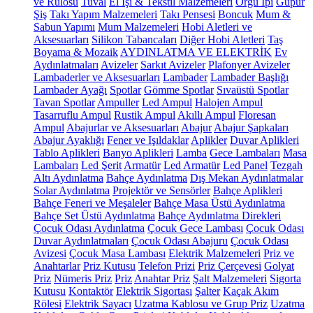
ve Rulosu
Tuval
El İşi & Tekstil Malzemeleri
Örgü İpi
Güpür
Şiş
Takı Yapım Malzemeleri
Takı Pensesi
Boncuk
Mum &
Sabun Yapımı
Mum Malzemeleri
Hobi Aletleri ve
Aksesuarları
Silikon Tabancaları
Diğer Hobi Aletleri
Taş
Boyama & Mozaik
AYDINLATMA VE ELEKTRİK
Ev
Aydınlatmaları
Avizeler
Sarkıt Avizeler
Plafonyer Avizeler
Lambaderler ve Aksesuarları
Lambader
Lambader Başlığı
Lambader Ayağı
Spotlar
Gömme Spotlar
Sıvaüstü Spotlar
Tavan Spotlar
Ampuller
Led Ampul
Halojen Ampul
Tasarruflu Ampul
Rustik Ampul
Akıllı Ampul
Floresan
Ampul
Abajurlar ve Aksesuarları
Abajur
Abajur Şapkaları
Abajur Ayaklığı
Fener ve Işıldaklar
Aplikler
Duvar Aplikleri
Tablo Aplikleri
Banyo Aplikleri
Lamba
Gece Lambaları
Masa
Lambaları
Led Şerit
Armatür
Led Armatür
Led Panel
Tezgah
Altı Aydınlatma
Bahçe Aydınlatma
Dış Mekan Aydınlatmalar
Solar Aydınlatma
Projektör ve Sensörler
Bahçe Aplikleri
Bahçe Feneri ve Meşaleler
Bahçe Masa Üstü Aydınlatma
Bahçe Set Üstü Aydınlatma
Bahçe Aydınlatma Direkleri
Çocuk Odası Aydınlatma
Çocuk Gece Lambası
Çocuk Odası
Duvar Aydınlatmaları
Çocuk Odası Abajuru
Çocuk Odası
Avizesi
Çocuk Masa Lambası
Elektrik Malzemeleri
Priz ve
Anahtarlar
Priz Kutusu
Telefon Prizi
Priz Çerçevesi
Golyat
Priz
Nümeris Priz
Priz
Anahtar Priz
Şalt Malzemeleri
Sigorta
Kutusu
Kontaktör
Elektrik Sigortası
Şalter
Kaçak Akım
Rölesi
Elektrik Sayacı
Uzatma Kablosu ve Grup Priz
Uzatma