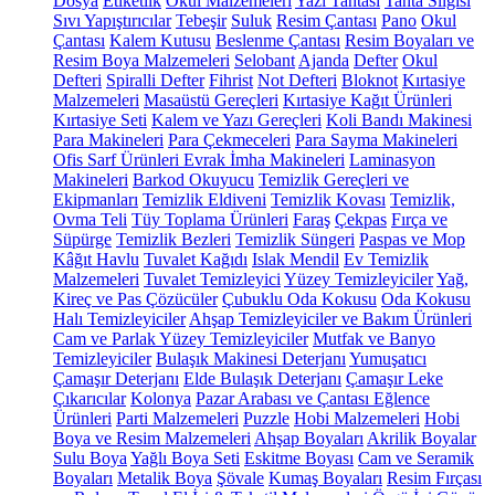
Dosya
Etiketlik
Okul Malzemeleri
Yazı Tahtası
Tahta Silgisi
Sıvı Yapıştırıcılar
Tebeşir
Suluk
Resim Çantası
Pano
Okul
Çantası
Kalem Kutusu
Beslenme Çantası
Resim Boyaları ve
Resim Boya Malzemeleri
Selobant
Ajanda
Defter
Okul
Defteri
Spiralli Defter
Fihrist
Not Defteri
Bloknot
Kırtasiye
Malzemeleri
Masaüstü Gereçleri
Kırtasiye Kağıt Ürünleri
Kırtasiye Seti
Kalem ve Yazı Gereçleri
Koli Bandı Makinesi
Para Makineleri
Para Çekmeceleri
Para Sayma Makineleri
Ofis Sarf Ürünleri
Evrak İmha Makineleri
Laminasyon
Makineleri
Barkod Okuyucu
Temizlik Gereçleri ve
Ekipmanları
Temizlik Eldiveni
Temizlik Kovası
Temizlik,
Ovma Teli
Tüy Toplama Ürünleri
Faraş
Çekpas
Fırça ve
Süpürge
Temizlik Bezleri
Temizlik Süngeri
Paspas ve Mop
Kâğıt Havlu
Tuvalet Kağıdı
Islak Mendil
Ev Temizlik
Malzemeleri
Tuvalet Temizleyici
Yüzey Temizleyiciler
Yağ,
Kireç ve Pas Çözücüler
Çubuklu Oda Kokusu
Oda Kokusu
Halı Temizleyiciler
Ahşap Temizleyiciler ve Bakım Ürünleri
Cam ve Parlak Yüzey Temizleyiciler
Mutfak ve Banyo
Temizleyiciler
Bulaşık Makinesi Deterjanı
Yumuşatıcı
Çamaşır Deterjanı
Elde Bulaşık Deterjanı
Çamaşır Leke
Çıkarıcılar
Kolonya
Pazar Arabası ve Çantası
Eğlence
Ürünleri
Parti Malzemeleri
Puzzle
Hobi Malzemeleri
Hobi
Boya ve Resim Malzemeleri
Ahşap Boyaları
Akrilik Boyalar
Sulu Boya
Yağlı Boya Seti
Eskitme Boyası
Cam ve Seramik
Boyaları
Metalik Boya
Şövale
Kumaş Boyaları
Resim Fırçası