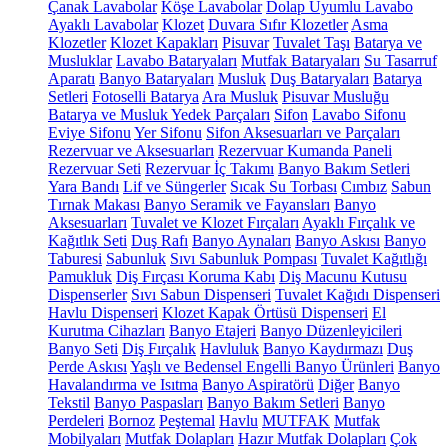
Çanak Lavabolar
Köşe Lavabolar
Dolap Uyumlu Lavabo
Ayaklı Lavabolar
Klozet
Duvara Sıfır Klozetler
Asma
Klozetler
Klozet Kapakları
Pisuvar
Tuvalet Taşı
Batarya ve
Musluklar
Lavabo Bataryaları
Mutfak Bataryaları
Su Tasarruf
Aparatı
Banyo Bataryaları
Musluk
Duş Bataryaları
Batarya
Setleri
Fotoselli Batarya
Ara Musluk
Pisuvar Musluğu
Batarya ve Musluk Yedek Parçaları
Sifon
Lavabo Sifonu
Eviye Sifonu
Yer Sifonu
Sifon Aksesuarları ve Parçaları
Rezervuar ve Aksesuarları
Rezervuar Kumanda Paneli
Rezervuar Seti
Rezervuar İç Takımı
Banyo Bakım Setleri
Yara Bandı
Lif ve Süngerler
Sıcak Su Torbası
Cımbız
Sabun
Tırnak Makası
Banyo Seramik ve Fayansları
Banyo
Aksesuarları
Tuvalet ve Klozet Fırçaları
Ayaklı Fırçalık ve
Kağıtlık Seti
Duş Rafı
Banyo Aynaları
Banyo Askısı
Banyo
Taburesi
Sabunluk
Sıvı Sabunluk Pompası
Tuvalet Kağıtlığı
Pamukluk
Diş Fırçası Koruma Kabı
Diş Macunu Kutusu
Dispenserler
Sıvı Sabun Dispenseri
Tuvalet Kağıdı Dispenseri
Havlu Dispenseri
Klozet Kapak Örtüsü Dispenseri
El
Kurutma Cihazları
Banyo Etajeri
Banyo Düzenleyicileri
Banyo Seti
Diş Fırçalık
Havluluk
Banyo Kaydırmazı
Duş
Perde Askısı
Yaşlı ve Bedensel Engelli Banyo Ürünleri
Banyo
Havalandırma ve Isıtma
Banyo Aspiratörü
Diğer
Banyo
Tekstil
Banyo Paspasları
Banyo Bakım Setleri
Banyo
Perdeleri
Bornoz
Peştemal
Havlu
MUTFAK
Mutfak
Mobilyaları
Mutfak Dolapları
Hazır Mutfak Dolapları
Çok