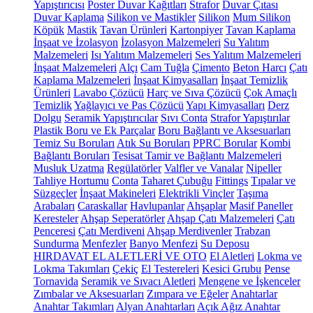
Yapıştırıcısı
Poster Duvar Kağıtları
Strafor
Duvar Çıtası
Duvar Kaplama
Silikon ve Mastikler
Silikon
Mum Silikon
Köpük
Mastik
Tavan Ürünleri
Kartonpiyer
Tavan Kaplama
İnşaat ve İzolasyon
İzolasyon Malzemeleri
Su Yalıtım
Malzemeleri
Isı Yalıtım Malzemeleri
Ses Yalıtım Malzemeleri
İnşaat Malzemeleri
Alçı
Cam Tuğla
Çimento
Beton Harcı
Çatı
Kaplama Malzemeleri
İnşaat Kimyasalları
İnşaat Temizlik
Ürünleri
Lavabo Çözücü
Harç ve Sıva Çözücü
Çok Amaçlı
Temizlik
Yağlayıcı ve Pas Çözücü
Yapı Kimyasalları
Derz
Dolgu
Seramik Yapıştırıcılar
Sıvı Conta
Strafor Yapıştırılar
Plastik Boru ve Ek Parçalar
Boru Bağlantı ve Aksesuarları
Temiz Su Boruları
Atık Su Boruları
PPRC Borular
Kombi
Bağlantı Boruları
Tesisat Tamir ve Bağlantı Malzemeleri
Musluk Uzatma
Regülatörler
Valfler ve Vanalar
Nipeller
Tahliye Hortumu
Conta
Taharet Çubuğu
Fittings
Tıpalar ve
Süzgeçler
İnşaat Makineleri
Elektrikli Vinçler
Taşıma
Arabaları
Caraskallar
Havlupanlar
Ahşaplar
Masif Paneller
Keresteler
Ahşap Seperatörler
Ahşap Çatı Malzemeleri
Çatı
Penceresi
Çatı Merdiveni
Ahşap Merdivenler
Trabzan
Sundurma
Menfezler
Banyo Menfezi
Su Deposu
HIRDAVAT EL ALETLERİ VE OTO
El Aletleri
Lokma ve
Lokma Takımları
Çekiç
El Testereleri
Kesici Grubu
Pense
Tornavida
Seramik ve Sıvacı Aletleri
Mengene ve İşkenceler
Zımbalar ve Aksesuarları
Zımpara ve Eğeler
Anahtarlar
Anahtar Takımları
Alyan Anahtarları
Açık Ağız Anahtar