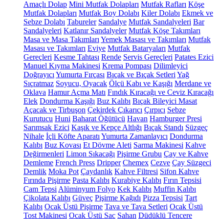
Amaçlı Dolap
Mini Mutfak Dolapları
Mutfak Rafları
Köşe
Mutfak Dolapları
Mutfak Boy Dolabı
Kiler Dolabı
Ekmek ve
Sebze Dolabı
Tabureler
Sandalye
Mutfak Sandalyeleri
Bar
Sandalyeleri
Katlanır Sandalyeler
Mutfak Köşe Takımları
Masa ve Masa Takımları
Yemek Masası ve Takımları
Mutfak
Masası ve Takımları
Eviye
Mutfak Bataryaları
Mutfak
Gereçleri
Kesme Tahtası
Rende
Servis Gereçleri
Patates Ezici
Manuel Kıyma Makinesi
Krema Pompası
Dilimleyici
Doğrayıcı
Yumurta Fırçası
Bıçak ve Bıçak Setleri
Yağ
Sıçratmaz
Soyucu, Oyacak
Ölçü Kabı ve Kaşığı
Merdane ve
Oklava
Hamur Açma Matı
Fındık Kıracağı ve Ceviz Kıracağı
Elek
Dondurma Kaşığı
Buz Kalıbı
Bıçak Bileyici Masat
Açacak ve Tirbuşon
Çekirdek Çıkarıcı
Çırpıcı
Sebze
Kurutucu
Huni
Baharat Öğütücü
Havan
Hamburger Presi
Sarımsak Ezici
Kaşık ve Kepçe Altlığı
Bıçak Standı
Süzgeç
Nihale
İçli Köfte Aparatı
Yumurta Zamanlayıcı
Dondurma
Kalıbı
Buz Kovası
Et Dövme Aleti
Sarma Makinesi
Kahve
Değirmenleri
Limon Sıkacağı
Pişirme Grubu
Çay ve Kahve
Demleme
French Press
Dripper
Chemex
Cezve
Çay Süzgeci
Demlik
Moka Pot
Çaydanlık
Kahve Filtresi
Sifon Kahve
Fırında Pişirme
Pasta Kalıbı
Kurabiye Kalıbı
Fırın Tepsisi
Cam Tepsi
Alüminyum Folyo
Kek Kalıbı
Muffin Kalıbı
Çikolata Kalıbı
Güveç
Pişirme Kağıdı
Pizza Tepsisi
Tart
Kalıbı
Ocak Üstü Pişirme
Tava ve Tava Setleri
Ocak Üstü
Tost Makinesi
Ocak Üstü Sac
Sahan
Düdüklü Tencere