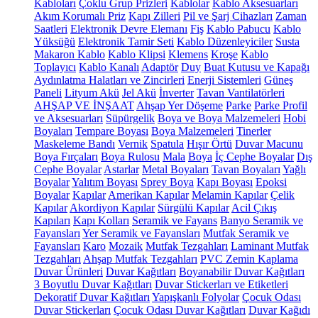
Kabloları
Çoklu Grup Prizleri
Kablolar
Kablo Aksesuarları
Akım Korumalı Priz
Kapı Zilleri
Pil ve Şarj Cihazları
Zaman
Saatleri
Elektronik Devre Elemanı
Fiş
Kablo Pabucu
Kablo
Yüksüğü
Elektronik Tamir Seti
Kablo Düzenleyiciler
Susta
Makaron Kablo
Kablo Klipsi
Klemens
Kroşe
Kablo
Toplayıcı
Kablo Kanalı
Adaptör
Duy
Buat Kutusu ve Kapağı
Aydınlatma Halatları ve Zincirleri
Enerji Sistemleri
Güneş
Paneli
Lityum Akü
Jel Akü
İnverter
Tavan Vantilatörleri
AHŞAP VE İNŞAAT
Ahşap Yer Döşeme
Parke
Parke Profil
ve Aksesuarları
Süpürgelik
Boya ve Boya Malzemeleri
Hobi
Boyaları
Tempare Boyası
Boya Malzemeleri
Tinerler
Maskeleme Bandı
Vernik
Spatula
Hışır Örtü
Duvar Macunu
Boya Fırçaları
Boya Rulosu
Mala
Boya
İç Cephe Boyalar
Dış
Cephe Boyalar
Astarlar
Metal Boyaları
Tavan Boyaları
Yağlı
Boyalar
Yalıtım Boyası
Sprey Boya
Kapı Boyası
Epoksi
Boyalar
Kapılar
Amerikan Kapılar
Melamin Kapılar
Çelik
Kapılar
Akordiyon Kapılar
Sürgülü Kapılar
Acil Çıkış
Kapıları
Kapı Kolları
Seramik ve Fayans
Banyo Seramik ve
Fayansları
Yer Seramik ve Fayansları
Mutfak Seramik ve
Fayansları
Karo
Mozaik
Mutfak Tezgahları
Laminant Mutfak
Tezgahları
Ahşap Mutfak Tezgahları
PVC Zemin Kaplama
Duvar Ürünleri
Duvar Kağıtları
Boyanabilir Duvar Kağıtları
3 Boyutlu Duvar Kağıtları
Duvar Stickerları ve Etiketleri
Dekoratif Duvar Kağıtları
Yapışkanlı Folyolar
Çocuk Odası
Duvar Stickerları
Çocuk Odası Duvar Kağıtları
Duvar Kağıdı