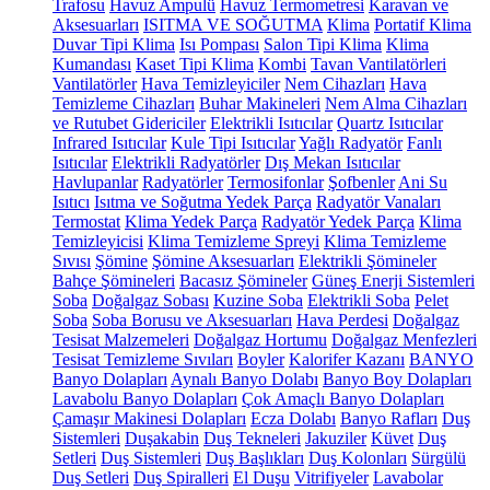
Trafosu
Havuz Ampulü
Havuz Termometresi
Karavan ve
Aksesuarları
ISITMA VE SOĞUTMA
Klima
Portatif Klima
Duvar Tipi Klima
Isı Pompası
Salon Tipi Klima
Klima
Kumandası
Kaset Tipi Klima
Kombi
Tavan Vantilatörleri
Vantilatörler
Hava Temizleyiciler
Nem Cihazları
Hava
Temizleme Cihazları
Buhar Makineleri
Nem Alma Cihazları
ve Rutubet Gidericiler
Elektrikli Isıtıcılar
Quartz Isıtıcılar
Infrared Isıtıcılar
Kule Tipi Isıtıcılar
Yağlı Radyatör
Fanlı
Isıtıcılar
Elektrikli Radyatörler
Dış Mekan Isıtıcılar
Havlupanlar
Radyatörler
Termosifonlar
Şofbenler
Ani Su
Isıtıcı
Isıtma ve Soğutma Yedek Parça
Radyatör Vanaları
Termostat
Klima Yedek Parça
Radyatör Yedek Parça
Klima
Temizleyicisi
Klima Temizleme Spreyi
Klima Temizleme
Sıvısı
Şömine
Şömine Aksesuarları
Elektrikli Şömineler
Bahçe Şömineleri
Bacasız Şömineler
Güneş Enerji Sistemleri
Soba
Doğalgaz Sobası
Kuzine Soba
Elektrikli Soba
Pelet
Soba
Soba Borusu ve Aksesuarları
Hava Perdesi
Doğalgaz
Tesisat Malzemeleri
Doğalgaz Hortumu
Doğalgaz Menfezleri
Tesisat Temizleme Sıvıları
Boyler
Kalorifer Kazanı
BANYO
Banyo Dolapları
Aynalı Banyo Dolabı
Banyo Boy Dolapları
Lavabolu Banyo Dolapları
Çok Amaçlı Banyo Dolapları
Çamaşır Makinesi Dolapları
Ecza Dolabı
Banyo Rafları
Duş
Sistemleri
Duşakabin
Duş Tekneleri
Jakuziler
Küvet
Duş
Setleri
Duş Sistemleri
Duş Başlıkları
Duş Kolonları
Sürgülü
Duş Setleri
Duş Spiralleri
El Duşu
Vitrifiyeler
Lavabolar