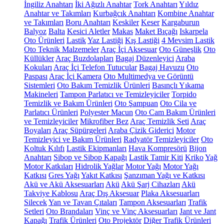
İngiliz Anahtarı
İki Ağızlı Anahtar
Tork Anahtarı
Yıldız
Anahtar ve Takımları
Kurbağcık Anahtarı
Kombine Anahtar
ve Takımları
Boru Anahtarı
Keskiler
Keser
Kargaburun
Balyoz
Balta
Kesici Aletler
Makas
Maket Bıçağı
Iskarpela
Oto Ürünleri
Lastik
Yaz Lastiği
Kış Lastiği
4 Mevsim Lastik
Oto Teknik Malzemeler
Araç İçi Aksesuar
Oto Güneşlik
Oto
Küllükler
Araç Buzdolapları
Bagaj Düzenleyici
Araba
Kokuları
Araç İçi Telefon Tutucular
Bagaj Havuzu
Oto
Paspası
Araç İçi Kamera
Oto Multimedya ve Görüntü
Sistemleri
Oto Bakım Temizlik Ürünleri
Basınçlı Yıkama
Makineleri
Tampon Parlatıcı ve Temizleyiciler
Torpido
Temizlik ve Bakım Ürünleri
Oto Şampuan
Oto Cila ve
Parlatıcı Ürünleri
Polyester Macun
Oto Cam Bakım Ürünleri
ve Temizleyiciler
Mikrofiber Bez
Araç Temizlik Seti
Araç
Boyaları
Araç Süpürgeleri
Araba Çizik Giderici
Motor
Temizleyici ve Bakım Ürünleri
Radyatör Temizleyiciler
Oto
Koltuk Kılıfı
Lastik Ekipmanları
Hava Kompresörü
Bijon
Anahtarı
Sibop ve Sibop Kapağı
Lastik Tamir Kiti
Kriko
Yağ
Motor Katkıları
Hidrolik Yağlar
Motor Yağı
Motor Yağı
Katkısı
Gres Yağı
Yakıt Katkısı
Şanzıman Yağı ve Katkısı
Akü ve Akü Aksesuarları
Akü
Akü Şarj Cihazları
Akü
Takviye Kablosu
Araç Dış Aksesuar
Plaka Aksesuarları
Silecek
Yan ve Tavan Çıtaları
Tampon Aksesuarları
Trafik
Setleri
Oto Brandaları
Vinç ve Vinç Aksesuarları
Jant ve Jant
Kapağı
Trafik Ürünleri
Oto Projektör
Diğer Trafik Ürünleri