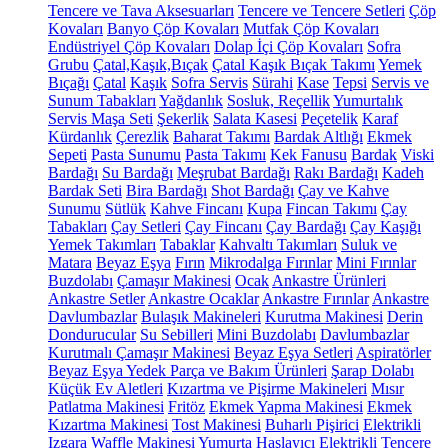
Tencere ve Tava Aksesuarları
Tencere ve Tencere Setleri
Çöp
Kovaları
Banyo Çöp Kovaları
Mutfak Çöp Kovaları
Endüstriyel Çöp Kovaları
Dolap İçi Çöp Kovaları
Sofra
Grubu
Çatal,Kaşık,Bıçak
Çatal Kaşık Bıçak Takımı
Yemek
Bıçağı
Çatal
Kaşık
Sofra Servis
Sürahi
Kase
Tepsi
Servis ve
Sunum Tabakları
Yağdanlık
Sosluk, Reçellik
Yumurtalık
Servis Maşa Seti
Şekerlik
Salata Kasesi
Peçetelik
Karaf
Kürdanlık
Çerezlik
Baharat Takımı
Bardak Altlığı
Ekmek
Sepeti
Pasta Sunumu
Pasta Takımı
Kek Fanusu
Bardak
Viski
Bardağı
Su Bardağı
Meşrubat Bardağı
Rakı Bardağı
Kadeh
Bardak Seti
Bira Bardağı
Shot Bardağı
Çay ve Kahve
Sunumu
Sütlük
Kahve Fincanı
Kupa
Fincan Takımı
Çay
Tabakları
Çay Setleri
Çay Fincanı
Çay Bardağı
Çay Kaşığı
Yemek Takımları
Tabaklar
Kahvaltı Takımları
Suluk ve
Matara
Beyaz Eşya
Fırın
Mikrodalga Fırınlar
Mini Fırınlar
Buzdolabı
Çamaşır Makinesi
Ocak
Ankastre Ürünleri
Ankastre Setler
Ankastre Ocaklar
Ankastre Fırınlar
Ankastre
Davlumbazlar
Bulaşık Makineleri
Kurutma Makinesi
Derin
Dondurucular
Su Sebilleri
Mini Buzdolabı
Davlumbazlar
Kurutmalı Çamaşır Makinesi
Beyaz Eşya Setleri
Aspiratörler
Beyaz Eşya Yedek Parça ve Bakım Ürünleri
Şarap Dolabı
Küçük Ev Aletleri
Kızartma ve Pişirme Makineleri
Mısır
Patlatma Makinesi
Fritöz
Ekmek Yapma Makinesi
Ekmek
Kızartma Makinesi
Tost Makinesi
Buharlı Pişirici
Elektrikli
Izgara
Waffle Makinesi
Yumurta Haşlayıcı
Elektrikli Tencere