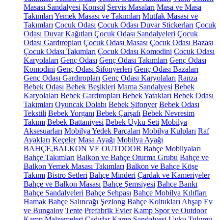
Masası Sandalyesi
Konsol
Servis Masaları
Masa ve Masa
Takımları
Yemek Masası ve Takımları
Mutfak Masası ve
Takımları
Çocuk Odası
Çocuk Odası Duvar Stickerları
Çocuk
Odası Duvar Kağıtları
Çocuk Odası Sandalyeleri
Çocuk
Odası Gardıropları
Çocuk Odası Masası
Çocuk Odası Bazası
Çocuk Odası Takımları
Çocuk Odası Komodini
Çocuk Odası
Karyolaları
Genç Odası
Genç Odası Takımları
Genç Odası
Komodini
Genç Odası Şifonyerleri
Genç Odası Bazaları
Genç Odası Gardıropları
Genç Odası Karyolaları
Ranza
Bebek Odası
Bebek Beşikleri
Mama Sandalyesi
Bebek
Karyolaları
Bebek Gardıropları
Bebek Yatakları
Bebek Odası
Takımları
Oyuncak Dolabı
Bebek Şifonyer
Bebek Odası
Tekstili
Bebek Yorganı
Bebek Çarşafı
Bebek Nevresim
Takımı
Bebek Battaniyesi
Bebek Uyku Seti
Mobilya
Aksesuarları
Mobilya Yedek Parçaları
Mobilya Kulpları
Raf
Ayakları
Keçeler
Masa Ayağı
Mobilya Ayağı
BAHÇE,BALKON VE OUTDOOR
Bahçe Mobilyaları
Bahçe Takımları
Balkon ve Bahçe Oturma Grubu
Bahçe ve
Balkon Yemek Masası Takımları
Balkon ve Bahçe Köşe
Takımı
Bistro Setleri
Bahçe Minderi
Çardak ve Kameriyeler
Bahçe ve Balkon Masası
Bahçe Şemsiyesi
Bahçe Bankı
Bahçe Sandalyeleri
Bahçe Sehpası
Bahçe Mobilya Kılıfları
Hamak
Bahçe Salıncağı
Şezlong
Bahçe Koltukları
Ahşap Ev
ve Bungalov
Tente
Prefabrik Evler
Kamp Spor ve Outdoor
Kamp Malzemeleri
Çadırlar
Kamp Sandalyesi
Uyku Tulumu