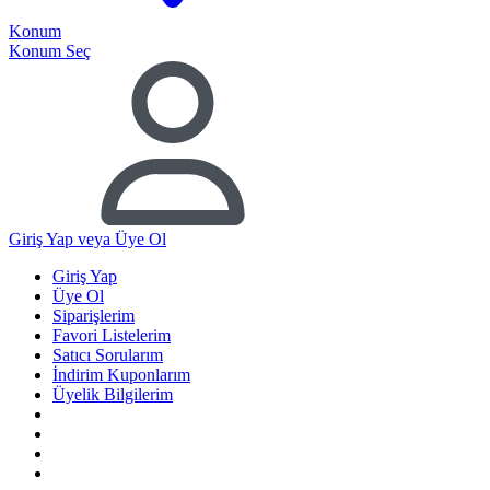
Konum
Konum Seç
Giriş Yap
veya Üye Ol
Giriş Yap
Üye Ol
Siparişlerim
Favori Listelerim
Satıcı Sorularım
İndirim Kuponlarım
Üyelik Bilgilerim