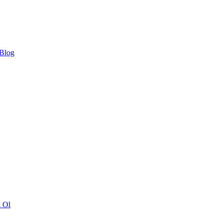
 Blog
ı Ol