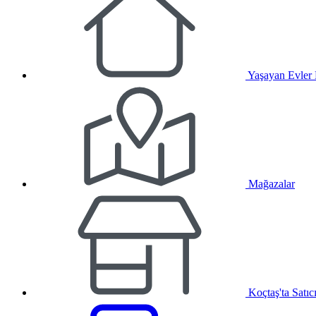
Yaşayan Evler
Mağazalar
Koçtaş'ta Satıc