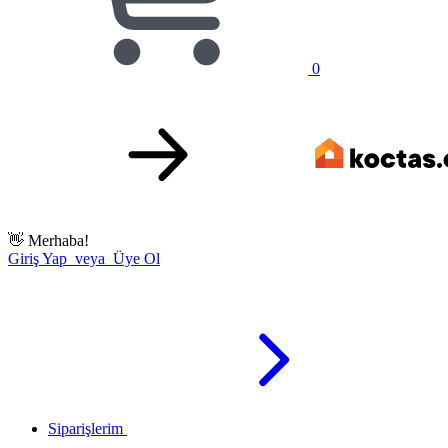
0
👋
Merhaba!
Giriş Yap veya Üye Ol
Siparişlerim