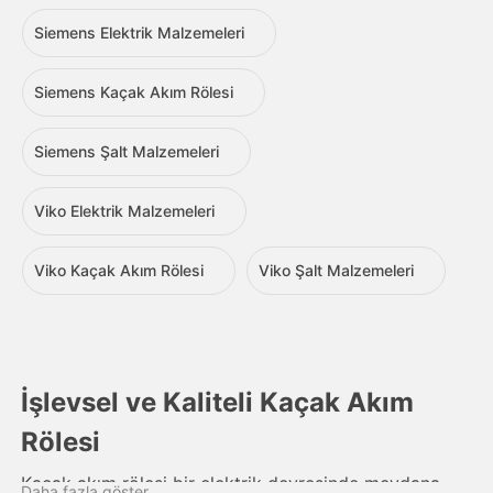
Siemens Elektrik Malzemeleri
Siemens Kaçak Akım Rölesi
Siemens Şalt Malzemeleri
Viko Elektrik Malzemeleri
Viko Kaçak Akım Rölesi
Viko Şalt Malzemeleri
İşlevsel ve Kaliteli Kaçak Akım
Rölesi
Kaçak akım rölesi bir elektrik devresinde meydana
Daha fazla göster