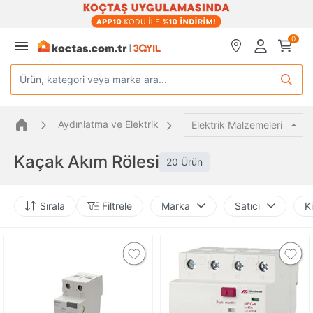
0
Ürün, kategori veya marka ara...
Aydınlatma ve Elektrik
Elektrik Malzemeleri
Kaçak Akım Rölesi
20 Ürün
Sırala
Filtrele
Marka
Satıcı
K