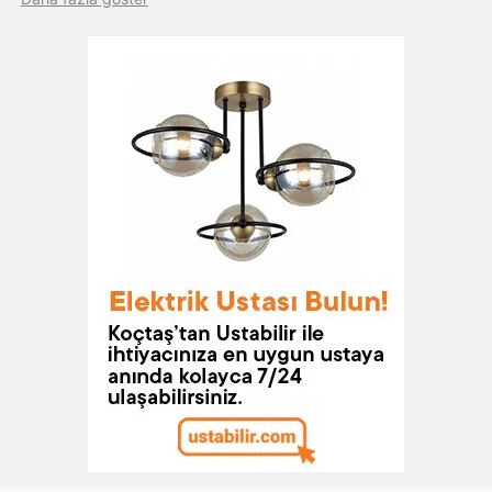
gelen kaçak akımı algılayarak devrenin güvenliğini
sağlayan bir cihazdır. Elektrik devresinde oluşabilecek
kaçaklar insanlar ve cihazlar için tehlikeli olabilir. Bu
nedenle bu cihazlar bu tür durumlarda devreyi
otomatik olarak keserek insanların ve cihazların
güvenliğini sağlar. Kaçak akım rölesi genellikle iki ana
bölümden oluşur: sensör ve anahtar. Sensör, elektrik
devresindeki kaçak akımlarını algılayarak anahtara
sinyal gönderir. Anahtar da bu sinyali alarak, elektrik
devresini anında keserek güvenliği sağlar.
Bu cihazlar, birçok farklı uygulamada kullanılır.
Örneğin, evlerde, ofislerde, sanayi tesislerinde ve
diğer endüstriyel uygulamalarda kullanılabilir. Kaçak
akım rölesi, elektrikli cihazlar, aydınlatma sistemleri,
makine ve ekipmanlar gibi birçok farklı cihaz ve
sistem için kullanılabilir. Bu cihazlar birçok avantajı da
beraberinde getirir. Örneğin, insanların ve cihazların
güvenliğini sağlar, elektriksel arızaları önler, enerji