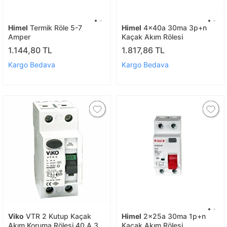
Himel
Termik Röle 5-7
Himel
4x40a 30ma 3p+n
Amper
Kaçak Akım Rölesi
1.144,80 TL
1.817,86 TL
Kargo Bedava
Kargo Bedava
Viko
VTR 2 Kutup Kaçak
Himel
2x25a 30ma 1p+n
Akım Koruma Rölesi 40 A 30
Kaçak Akım Rölesi