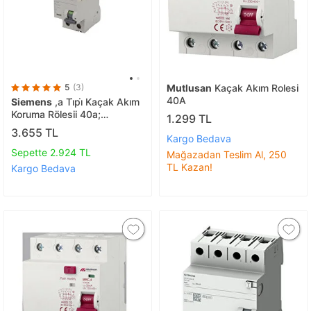
5
(3)
Mutlusan
Kaçak Akım Rolesi
40A
Siemens
,a Ti̇pi̇ Kaçak Akım
Koruma Rölesii 40a;
1.299 TL
230v;30ma,5sv5314-6
3.655 TL
Kargo Bedava
Sepette 2.924 TL
Mağazadan Teslim Al, 250
TL Kazan!
Kargo Bedava