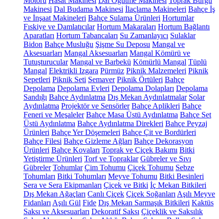
Motoru
Hasat Makinesi
Dal Öğütme Makinesi
Toprak Burgu
Makinesi
Dal Budama Makinesi
İlaçlama Makineleri
Bahçe İş
ve İnşaat Makineleri
Bahçe Sulama Ürünleri
Hortumlar
Fıskiye ve Damlatıcılar
Hortum Makaraları
Hortum Bağlantı
Aparatları
Hortum Tabancaları
Su Zamanlayıcı
Sulaklar
Bidon
Bahçe Musluğu
Şişme Su Deposu
Mangal ve
Aksesuarları
Mangal Aksesuarları
Mangal Kömürü ve
Tutuşturucular
Mangal ve Barbekü
Kömürlü Mangal
Tüplü
Mangal
Elektrikli Izgara
Pürmüz
Piknik Malzemeleri
Piknik
Sepetleri
Piknik Seti
Semaver
Piknik Örtüleri
Bahçe
Depolama
Depolama Evleri
Depolama Dolapları
Depolama
Sandığı
Bahçe Aydınlatma
Dış Mekan Aydınlatmalar
Solar
Aydınlatma
Projektör ve Sensörler
Bahçe Aplikleri
Bahçe
Feneri ve Meşaleler
Bahçe Masa Üstü Aydınlatma
Bahçe Set
Üstü Aydınlatma
Bahçe Aydınlatma Direkleri
Bahçe Peyzaj
Ürünleri
Bahçe Yer Döşemeleri
Bahçe Çit ve Bordürleri
Bahçe Filesi
Bahçe Gizleme Ağları
Bahçe Dekorasyon
Ürünleri
Bahçe Kovaları
Toprak ve Çiçek Bakımı
Bitki
Yetiştirme Ürünleri
Torf ve Topraklar
Gübreler ve Sıvı
Gübreler
Tohumlar
Çim Tohumu
Çiçek Tohumu
Sebze
Tohumları
Bitki Tohumları
Meyve Tohumu
Bitki Besinleri
Sera ve Sera Ekipmanları
Çiçek ve Bitki
İç Mekan Bitkileri
Dış Mekan Ağaçları
Canlı Çiçek
Çiçek Soğanları
Aşılı Meyve
Fidanları
Aşılı Gül
Fide
Dış Mekan Sarmaşık Bitkileri
Kaktüs
Saksı ve Aksesuarları
Dekoratif Saksı
Çiçeklik ve Saksılık