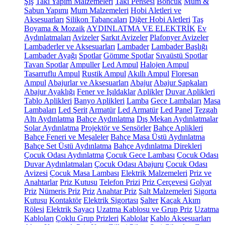
Şiş
Takı Yapım Malzemeleri
Takı Pensesi
Boncuk
Mum &
Sabun Yapımı
Mum Malzemeleri
Hobi Aletleri ve
Aksesuarları
Silikon Tabancaları
Diğer Hobi Aletleri
Taş
Boyama & Mozaik
AYDINLATMA VE ELEKTRİK
Ev
Aydınlatmaları
Avizeler
Sarkıt Avizeler
Plafonyer Avizeler
Lambaderler ve Aksesuarları
Lambader
Lambader Başlığı
Lambader Ayağı
Spotlar
Gömme Spotlar
Sıvaüstü Spotlar
Tavan Spotlar
Ampuller
Led Ampul
Halojen Ampul
Tasarruflu Ampul
Rustik Ampul
Akıllı Ampul
Floresan
Ampul
Abajurlar ve Aksesuarları
Abajur
Abajur Şapkaları
Abajur Ayaklığı
Fener ve Işıldaklar
Aplikler
Duvar Aplikleri
Tablo Aplikleri
Banyo Aplikleri
Lamba
Gece Lambaları
Masa
Lambaları
Led Şerit
Armatür
Led Armatür
Led Panel
Tezgah
Altı Aydınlatma
Bahçe Aydınlatma
Dış Mekan Aydınlatmalar
Solar Aydınlatma
Projektör ve Sensörler
Bahçe Aplikleri
Bahçe Feneri ve Meşaleler
Bahçe Masa Üstü Aydınlatma
Bahçe Set Üstü Aydınlatma
Bahçe Aydınlatma Direkleri
Çocuk Odası Aydınlatma
Çocuk Gece Lambası
Çocuk Odası
Duvar Aydınlatmaları
Çocuk Odası Abajuru
Çocuk Odası
Avizesi
Çocuk Masa Lambası
Elektrik Malzemeleri
Priz ve
Anahtarlar
Priz Kutusu
Telefon Prizi
Priz Çerçevesi
Golyat
Priz
Nümeris Priz
Priz
Anahtar Priz
Şalt Malzemeleri
Sigorta
Kutusu
Kontaktör
Elektrik Sigortası
Şalter
Kaçak Akım
Rölesi
Elektrik Sayacı
Uzatma Kablosu ve Grup Priz
Uzatma
Kabloları
Çoklu Grup Prizleri
Kablolar
Kablo Aksesuarları