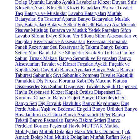
Dolap Uyumlu Lavabo
Ayaklı Lavabolar
Klozet
Duvara Sıfır
Klozetler
Asma Klozetler
Klozet Kapakları
Pisuvar
Tuvalet
Taşı
Batarya ve Musluklar
Lavabo Bataryaları
Mutfak
Bataryaları
Su Tasarruf Aparatı
Banyo Bataryaları
Musluk
Duş Bataryaları
Batarya Setleri
Fotoselli Batarya
Ara Musluk
Pisuvar Musluğu
Batarya ve Musluk Yedek Parçaları
Sifon
Lavabo Sifonu
Eviye Sifonu
Yer Sifonu
Sifon Aksesuarları ve
Parçaları
Rezervuar ve Aksesuarları
Rezervuar Kumanda
Paneli
Rezervuar Seti
Rezervuar İç Takımı
Banyo Bakım
Setleri
Yara Bandı
Lif ve Süngerler
Sıcak Su Torbası
Cımbız
Sabun
Tırnak Makası
Banyo Seramik ve Fayansları
Banyo
Aksesuarları
Tuvalet ve Klozet Fırçaları
Ayaklı Fırçalık ve
Kağıtlık Seti
Duş Rafı
Banyo Aynaları
Banyo Askısı
Banyo
Taburesi
Sabunluk
Sıvı Sabunluk Pompası
Tuvalet Kağıtlığı
Pamukluk
Diş Fırçası Koruma Kabı
Diş Macunu Kutusu
Dispenserler
Sıvı Sabun Dispenseri
Tuvalet Kağıdı Dispenseri
Havlu Dispenseri
Klozet Kapak Örtüsü Dispenseri
El
Kurutma Cihazları
Banyo Etajeri
Banyo Düzenleyicileri
Banyo Seti
Diş Fırçalık
Havluluk
Banyo Kaydırmazı
Duş
Perde Askısı
Yaşlı ve Bedensel Engelli Banyo Ürünleri
Banyo
Havalandırma ve Isıtma
Banyo Aspiratörü
Diğer
Banyo
Tekstil
Banyo Paspasları
Banyo Bakım Setleri
Banyo
Perdeleri
Bornoz
Peştemal
Havlu
MUTFAK
Mutfak
Mobilyaları
Mutfak Dolapları
Hazır Mutfak Dolapları
Çok
Amaçlı Dolap
Mini Mutfak Dolapları
Mutfak Rafları
Köşe