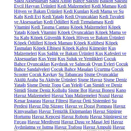
Saksı Aksesuarları
Saksı Altlığı
Bahçe Saksısı
Balkon Saksısı
Evcil Hayvan Ürünleri
Kedi Malzemeleri
Kedi Maması
Kedi
Hijyen ve Bakım Ürünleri
Kedi Kumları
Kedi Mama ve Su
Kabı
Kedi Evi
Kedi Yatağı
Kedi Oyuncakları
Kedi Tuvaleti
ve Aksesuarları
Kedi Ödülleri
Kedi Tırmalaması
Kedi
Vitamini
Kedi Taşıma Çantası
Köpek Malzemeleri
Köpek
Yatağı
Köpek Vitamini
Köpek Oyuncakları
Köpek Mama ve
Su Kabı
Köpek Güvenlik
Köpek Hijyen ve Bakım Ürünleri
Köpek Ödülleri
Köpek Maması
Köpek Kulübesi
Köpek
Tasmaları
Köpek Elbisesi
Köpek Kafesi
Kümesler
Kuş
Malzemeleri
Kuş Sağlık ve Bakım Ürünleri
Kuş Kafesleri ve
Aksesuarları
Kuş Yemi
Kuş Suluk ve Yemlikleri
Çocuk
Bahçe Oyuncakları
Kaydırak ve Salıncak
Oyun Evleri
Çocuk
Bahçe Sandalyeleri
Çocuk Bahçe Masaları
Uçurtma
Çocuk
Scooter
Çocuk Kaykay
Su Tabancası
Şişme Oyuncaklar
Akülü Araba
Su Aktivite Ürünleri
Şişme Havuz
Şişme Deniz
Yatağı
Şişme Deniz Topu
Can Yeleği
Can Simidi ve Deniz
Simidi
Şişme Deniz Kolluğu
Şişme Bot
Havuz Bonesi
Kano
Havuz Malzemeleri
Havuz Yapı Malzemeleri
Nozul
Havuz
Kenar Izgarası
Havuz Filtresi
Havuz Örtü Sistemleri
Su
Perdesi
Havuz Dip Süzgeç
Havuz ve Dozaj Pompası
Havuz
Kimyasalları
Havuz Temizlik Ekipmanları
Havuz Süpürge
Hortumu
Havuz Kepçesi
Havuz Robotu
Havuz Süpürgesi ve
Fırçası
Havuz Merdiveni
Havuz Duşu ve Masaj Jeti
Havuz
Aydınlatma ve Isıtma
Havuz Trafosu
Havuz Ampulü
Havuz