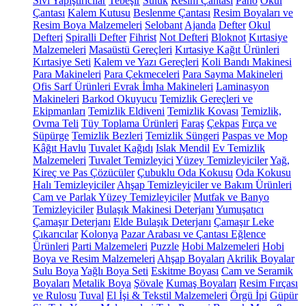
Sıvı Yapıştırıcılar
Tebeşir
Suluk
Resim Çantası
Pano
Okul
Çantası
Kalem Kutusu
Beslenme Çantası
Resim Boyaları ve
Resim Boya Malzemeleri
Selobant
Ajanda
Defter
Okul
Defteri
Spiralli Defter
Fihrist
Not Defteri
Bloknot
Kırtasiye
Malzemeleri
Masaüstü Gereçleri
Kırtasiye Kağıt Ürünleri
Kırtasiye Seti
Kalem ve Yazı Gereçleri
Koli Bandı Makinesi
Para Makineleri
Para Çekmeceleri
Para Sayma Makineleri
Ofis Sarf Ürünleri
Evrak İmha Makineleri
Laminasyon
Makineleri
Barkod Okuyucu
Temizlik Gereçleri ve
Ekipmanları
Temizlik Eldiveni
Temizlik Kovası
Temizlik,
Ovma Teli
Tüy Toplama Ürünleri
Faraş
Çekpas
Fırça ve
Süpürge
Temizlik Bezleri
Temizlik Süngeri
Paspas ve Mop
Kâğıt Havlu
Tuvalet Kağıdı
Islak Mendil
Ev Temizlik
Malzemeleri
Tuvalet Temizleyici
Yüzey Temizleyiciler
Yağ,
Kireç ve Pas Çözücüler
Çubuklu Oda Kokusu
Oda Kokusu
Halı Temizleyiciler
Ahşap Temizleyiciler ve Bakım Ürünleri
Cam ve Parlak Yüzey Temizleyiciler
Mutfak ve Banyo
Temizleyiciler
Bulaşık Makinesi Deterjanı
Yumuşatıcı
Çamaşır Deterjanı
Elde Bulaşık Deterjanı
Çamaşır Leke
Çıkarıcılar
Kolonya
Pazar Arabası ve Çantası
Eğlence
Ürünleri
Parti Malzemeleri
Puzzle
Hobi Malzemeleri
Hobi
Boya ve Resim Malzemeleri
Ahşap Boyaları
Akrilik Boyalar
Sulu Boya
Yağlı Boya Seti
Eskitme Boyası
Cam ve Seramik
Boyaları
Metalik Boya
Şövale
Kumaş Boyaları
Resim Fırçası
ve Rulosu
Tuval
El İşi & Tekstil Malzemeleri
Örgü İpi
Güpür