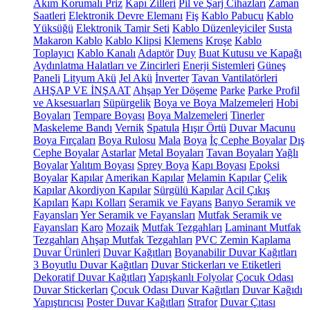
Akım Korumalı Priz
Kapı Zilleri
Pil ve Şarj Cihazları
Zaman
Saatleri
Elektronik Devre Elemanı
Fiş
Kablo Pabucu
Kablo
Yüksüğü
Elektronik Tamir Seti
Kablo Düzenleyiciler
Susta
Makaron Kablo
Kablo Klipsi
Klemens
Kroşe
Kablo
Toplayıcı
Kablo Kanalı
Adaptör
Duy
Buat Kutusu ve Kapağı
Aydınlatma Halatları ve Zincirleri
Enerji Sistemleri
Güneş
Paneli
Lityum Akü
Jel Akü
İnverter
Tavan Vantilatörleri
AHŞAP VE İNŞAAT
Ahşap Yer Döşeme
Parke
Parke Profil
ve Aksesuarları
Süpürgelik
Boya ve Boya Malzemeleri
Hobi
Boyaları
Tempare Boyası
Boya Malzemeleri
Tinerler
Maskeleme Bandı
Vernik
Spatula
Hışır Örtü
Duvar Macunu
Boya Fırçaları
Boya Rulosu
Mala
Boya
İç Cephe Boyalar
Dış
Cephe Boyalar
Astarlar
Metal Boyaları
Tavan Boyaları
Yağlı
Boyalar
Yalıtım Boyası
Sprey Boya
Kapı Boyası
Epoksi
Boyalar
Kapılar
Amerikan Kapılar
Melamin Kapılar
Çelik
Kapılar
Akordiyon Kapılar
Sürgülü Kapılar
Acil Çıkış
Kapıları
Kapı Kolları
Seramik ve Fayans
Banyo Seramik ve
Fayansları
Yer Seramik ve Fayansları
Mutfak Seramik ve
Fayansları
Karo
Mozaik
Mutfak Tezgahları
Laminant Mutfak
Tezgahları
Ahşap Mutfak Tezgahları
PVC Zemin Kaplama
Duvar Ürünleri
Duvar Kağıtları
Boyanabilir Duvar Kağıtları
3 Boyutlu Duvar Kağıtları
Duvar Stickerları ve Etiketleri
Dekoratif Duvar Kağıtları
Yapışkanlı Folyolar
Çocuk Odası
Duvar Stickerları
Çocuk Odası Duvar Kağıtları
Duvar Kağıdı
Yapıştırıcısı
Poster Duvar Kağıtları
Strafor
Duvar Çıtası