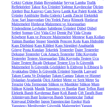
Çekici
Çekme Halatı
Boyunluklar
Seyyar Lamba
Trafik
Reflektörleri
Takoz
Kış Ürünleri
Yağmur Kaydırıcılar
Ölçüm
Aletleri
Buz Kazıyıcı
Cam Suyu
Lastik Kar Paleti
Kışlık Set
Ürünler
Antifrizler
Buğu Giderici
Lastik Zinciri
Elektrikli
Araç Şarj İstasyonları
Oto Yedek Parça
Römork
Hırdavat
Malzemeleri
Hırdavat Malzemesi ve Aksesuarları
Yönlendirme Levhaları
Sabitleme Ürünleri
Dübel
Dübel
Setleri
Somun
Çivi
Vida-Çivi
Demir Pul
Vida
Civata
Köşebent
Kapı ve Pencere Malzemeleri
Menteşe
Kapı Kolları
Yalıtım Bantları
Stoper
Sineklik
Pencere Kolu
Kapı Hidroliği
Kapı Dürbünü
Kapı Kilitleri
Kapı Sürgüleri
Anahtarlık
Gönye
Posta Kutuları
Tekerlek
Testereler
Daire Testereler
Dekupaj Testereler
Çok Amaçlı Testereler
Tilki Kuyruğu
Testereler
Testere Aksesuarları
Tilki Kuyruğu Testere Ucu
Daire Testere Bıçağı
Dekupaj Testere Ucu
İş Güvenlik
Malzemeleri
İş Güvenlik Gözlükleri
İş Eldiveni
İş Elbisesi
İş
Ayakkabısı
Diğer İş Güvenlik Ürünleri
Siperlik
Lanyard
Takım Çanta Ve Dolapları
Takım Çantası
Takım ve Hizmet
Dolapları
Avadanlık
Ölçü Aletleri
Metre ve Şerit Metre
Su
Terazisi
Oda Termostatı
Silikon ve Mastikler
Silikon
Mum
Silikon
Köpük
Mastik
Yapıştırıcı ve Bantlar
Bant
Teflon Bant
Elektrik Bandı
Kaydırmaz Bant
Koli Bandı
Çift Taraflı Bant
Alüminyum Bant
İzolasyon Bandı
Yapıştırıcılar
Tutkal
Kimyasal Dübeller
Japon Yapıştırıcıları
Epoksi
Hızlı
Yapıştırıcı
Merdivenler
Güvenlik Malzemeleri
Yangın