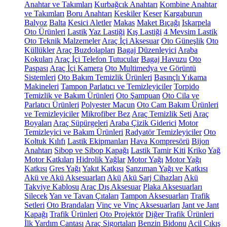
Anahtar ve Takımları
Kurbağcık Anahtarı
Kombine Anahtar
ve Takımları
Boru Anahtarı
Keskiler
Keser
Kargaburun
Balyoz
Balta
Kesici Aletler
Makas
Maket Bıçağı
Iskarpela
Oto Ürünleri
Lastik
Yaz Lastiği
Kış Lastiği
4 Mevsim Lastik
Oto Teknik Malzemeler
Araç İçi Aksesuar
Oto Güneşlik
Oto
Küllükler
Araç Buzdolapları
Bagaj Düzenleyici
Araba
Kokuları
Araç İçi Telefon Tutucular
Bagaj Havuzu
Oto
Paspası
Araç İçi Kamera
Oto Multimedya ve Görüntü
Sistemleri
Oto Bakım Temizlik Ürünleri
Basınçlı Yıkama
Makineleri
Tampon Parlatıcı ve Temizleyiciler
Torpido
Temizlik ve Bakım Ürünleri
Oto Şampuan
Oto Cila ve
Parlatıcı Ürünleri
Polyester Macun
Oto Cam Bakım Ürünleri
ve Temizleyiciler
Mikrofiber Bez
Araç Temizlik Seti
Araç
Boyaları
Araç Süpürgeleri
Araba Çizik Giderici
Motor
Temizleyici ve Bakım Ürünleri
Radyatör Temizleyiciler
Oto
Koltuk Kılıfı
Lastik Ekipmanları
Hava Kompresörü
Bijon
Anahtarı
Sibop ve Sibop Kapağı
Lastik Tamir Kiti
Kriko
Yağ
Motor Katkıları
Hidrolik Yağlar
Motor Yağı
Motor Yağı
Katkısı
Gres Yağı
Yakıt Katkısı
Şanzıman Yağı ve Katkısı
Akü ve Akü Aksesuarları
Akü
Akü Şarj Cihazları
Akü
Takviye Kablosu
Araç Dış Aksesuar
Plaka Aksesuarları
Silecek
Yan ve Tavan Çıtaları
Tampon Aksesuarları
Trafik
Setleri
Oto Brandaları
Vinç ve Vinç Aksesuarları
Jant ve Jant
Kapağı
Trafik Ürünleri
Oto Projektör
Diğer Trafik Ürünleri
İlk Yardım Çantası
Araç Sigortaları
Benzin Bidonu
Acil Çıkış