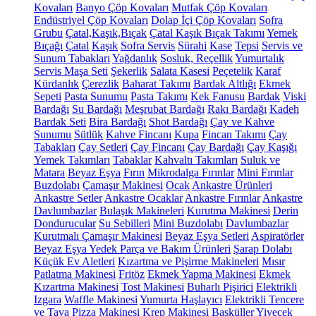
Kovaları
Banyo Çöp Kovaları
Mutfak Çöp Kovaları
Endüstriyel Çöp Kovaları
Dolap İçi Çöp Kovaları
Sofra
Grubu
Çatal,Kaşık,Bıçak
Çatal Kaşık Bıçak Takımı
Yemek
Bıçağı
Çatal
Kaşık
Sofra Servis
Sürahi
Kase
Tepsi
Servis ve
Sunum Tabakları
Yağdanlık
Sosluk, Reçellik
Yumurtalık
Servis Maşa Seti
Şekerlik
Salata Kasesi
Peçetelik
Karaf
Kürdanlık
Çerezlik
Baharat Takımı
Bardak Altlığı
Ekmek
Sepeti
Pasta Sunumu
Pasta Takımı
Kek Fanusu
Bardak
Viski
Bardağı
Su Bardağı
Meşrubat Bardağı
Rakı Bardağı
Kadeh
Bardak Seti
Bira Bardağı
Shot Bardağı
Çay ve Kahve
Sunumu
Sütlük
Kahve Fincanı
Kupa
Fincan Takımı
Çay
Tabakları
Çay Setleri
Çay Fincanı
Çay Bardağı
Çay Kaşığı
Yemek Takımları
Tabaklar
Kahvaltı Takımları
Suluk ve
Matara
Beyaz Eşya
Fırın
Mikrodalga Fırınlar
Mini Fırınlar
Buzdolabı
Çamaşır Makinesi
Ocak
Ankastre Ürünleri
Ankastre Setler
Ankastre Ocaklar
Ankastre Fırınlar
Ankastre
Davlumbazlar
Bulaşık Makineleri
Kurutma Makinesi
Derin
Dondurucular
Su Sebilleri
Mini Buzdolabı
Davlumbazlar
Kurutmalı Çamaşır Makinesi
Beyaz Eşya Setleri
Aspiratörler
Beyaz Eşya Yedek Parça ve Bakım Ürünleri
Şarap Dolabı
Küçük Ev Aletleri
Kızartma ve Pişirme Makineleri
Mısır
Patlatma Makinesi
Fritöz
Ekmek Yapma Makinesi
Ekmek
Kızartma Makinesi
Tost Makinesi
Buharlı Pişirici
Elektrikli
Izgara
Waffle Makinesi
Yumurta Haşlayıcı
Elektrikli Tencere
ve Tava
Pizza Makinesi
Krep Makinesi
Basküller
Yiyecek