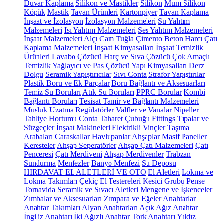
Duvar Kaplama
Silikon ve Mastikler
Silikon
Mum Silikon
Köpük
Mastik
Tavan Ürünleri
Kartonpiyer
Tavan Kaplama
İnşaat ve İzolasyon
İzolasyon Malzemeleri
Su Yalıtım
Malzemeleri
Isı Yalıtım Malzemeleri
Ses Yalıtım Malzemeleri
İnşaat Malzemeleri
Alçı
Cam Tuğla
Çimento
Beton Harcı
Çatı
Kaplama Malzemeleri
İnşaat Kimyasalları
İnşaat Temizlik
Ürünleri
Lavabo Çözücü
Harç ve Sıva Çözücü
Çok Amaçlı
Temizlik
Yağlayıcı ve Pas Çözücü
Yapı Kimyasalları
Derz
Dolgu
Seramik Yapıştırıcılar
Sıvı Conta
Strafor Yapıştırılar
Plastik Boru ve Ek Parçalar
Boru Bağlantı ve Aksesuarları
Temiz Su Boruları
Atık Su Boruları
PPRC Borular
Kombi
Bağlantı Boruları
Tesisat Tamir ve Bağlantı Malzemeleri
Musluk Uzatma
Regülatörler
Valfler ve Vanalar
Nipeller
Tahliye Hortumu
Conta
Taharet Çubuğu
Fittings
Tıpalar ve
Süzgeçler
İnşaat Makineleri
Elektrikli Vinçler
Taşıma
Arabaları
Caraskallar
Havlupanlar
Ahşaplar
Masif Paneller
Keresteler
Ahşap Seperatörler
Ahşap Çatı Malzemeleri
Çatı
Penceresi
Çatı Merdiveni
Ahşap Merdivenler
Trabzan
Sundurma
Menfezler
Banyo Menfezi
Su Deposu
HIRDAVAT EL ALETLERİ VE OTO
El Aletleri
Lokma ve
Lokma Takımları
Çekiç
El Testereleri
Kesici Grubu
Pense
Tornavida
Seramik ve Sıvacı Aletleri
Mengene ve İşkenceler
Zımbalar ve Aksesuarları
Zımpara ve Eğeler
Anahtarlar
Anahtar Takımları
Alyan Anahtarları
Açık Ağız Anahtar
İngiliz Anahtarı
İki Ağızlı Anahtar
Tork Anahtarı
Yıldız