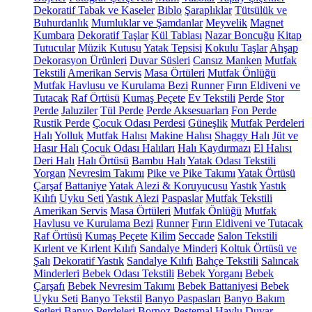
Dekoratif Tabak ve Kaseler
Biblo
Şaraplıklar
Tütsülük ve
Buhurdanlık
Mumluklar ve Şamdanlar
Meyvelik
Magnet
Kumbara
Dekoratif Taşlar
Kül Tablası
Nazar Boncuğu
Kitap
Tutucular
Müzik Kutusu
Yatak Tepsisi
Kokulu Taşlar
Ahşap
Dekorasyon Ürünleri
Duvar Süsleri
Cansız Manken
Mutfak
Tekstili
Amerikan Servis
Masa Örtüleri
Mutfak Önlüğü
Mutfak Havlusu ve Kurulama Bezi
Runner
Fırın Eldiveni ve
Tutacak
Raf Örtüsü
Kumaş Peçete
Ev Tekstili
Perde
Stor
Perde
Jaluziler
Tül Perde
Perde Aksesuarları
Fon Perde
Rustik Perde
Çocuk Odası Perdesi
Güneşlik
Mutfak Perdeleri
Halı
Yolluk
Mutfak Halısı
Makine Halısı
Shaggy Halı
Jüt ve
Hasır Halı
Çocuk Odası Halıları
Halı Kaydırmazı
El Halısı
Deri Halı
Halı Örtüsü
Bambu Halı
Yatak Odası Tekstili
Yorgan
Nevresim Takımı
Pike ve Pike Takımı
Yatak Örtüsü
Çarşaf
Battaniye
Yatak Alezi & Koruyucusu
Yastık
Yastık
Kılıfı
Uyku Seti
Yastık Alezi
Paspaslar
Mutfak Tekstili
Amerikan Servis
Masa Örtüleri
Mutfak Önlüğü
Mutfak
Havlusu ve Kurulama Bezi
Runner
Fırın Eldiveni ve Tutacak
Raf Örtüsü
Kumaş Peçete
Kilim
Seccade
Salon Tekstili
Kırlent ve Kırlent Kılıfı
Sandalye Minderi
Koltuk Örtüsü ve
Şalı
Dekoratif Yastık
Sandalye Kılıfı
Bahçe Tekstili
Salıncak
Minderleri
Bebek Odası Tekstili
Bebek Yorganı
Bebek
Çarşafı
Bebek Nevresim Takımı
Bebek Battaniyesi
Bebek
Uyku Seti
Banyo Tekstil
Banyo Paspasları
Banyo Bakım
Setleri
Banyo Perdeleri
Bornoz
Peştemal
Havlu
Duvar