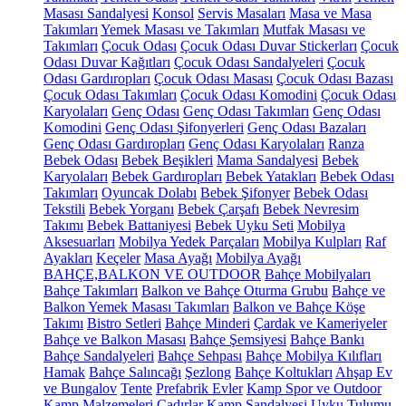
Masası Sandalyesi
Konsol
Servis Masaları
Masa ve Masa
Takımları
Yemek Masası ve Takımları
Mutfak Masası ve
Takımları
Çocuk Odası
Çocuk Odası Duvar Stickerları
Çocuk
Odası Duvar Kağıtları
Çocuk Odası Sandalyeleri
Çocuk
Odası Gardıropları
Çocuk Odası Masası
Çocuk Odası Bazası
Çocuk Odası Takımları
Çocuk Odası Komodini
Çocuk Odası
Karyolaları
Genç Odası
Genç Odası Takımları
Genç Odası
Komodini
Genç Odası Şifonyerleri
Genç Odası Bazaları
Genç Odası Gardıropları
Genç Odası Karyolaları
Ranza
Bebek Odası
Bebek Beşikleri
Mama Sandalyesi
Bebek
Karyolaları
Bebek Gardıropları
Bebek Yatakları
Bebek Odası
Takımları
Oyuncak Dolabı
Bebek Şifonyer
Bebek Odası
Tekstili
Bebek Yorganı
Bebek Çarşafı
Bebek Nevresim
Takımı
Bebek Battaniyesi
Bebek Uyku Seti
Mobilya
Aksesuarları
Mobilya Yedek Parçaları
Mobilya Kulpları
Raf
Ayakları
Keçeler
Masa Ayağı
Mobilya Ayağı
BAHÇE,BALKON VE OUTDOOR
Bahçe Mobilyaları
Bahçe Takımları
Balkon ve Bahçe Oturma Grubu
Bahçe ve
Balkon Yemek Masası Takımları
Balkon ve Bahçe Köşe
Takımı
Bistro Setleri
Bahçe Minderi
Çardak ve Kameriyeler
Bahçe ve Balkon Masası
Bahçe Şemsiyesi
Bahçe Bankı
Bahçe Sandalyeleri
Bahçe Sehpası
Bahçe Mobilya Kılıfları
Hamak
Bahçe Salıncağı
Şezlong
Bahçe Koltukları
Ahşap Ev
ve Bungalov
Tente
Prefabrik Evler
Kamp Spor ve Outdoor
Kamp Malzemeleri
Çadırlar
Kamp Sandalyesi
Uyku Tulumu