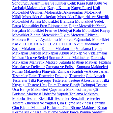
Söndürücü
Alarm
Kasa ve Kilitler
Çelik Kasa
Kilit
Kutu ve
Ambalaj Malzemeleri
Kargo Kutusu
Kargo Poşeti
Koli
Motosiklet Ürünleri
Motorsiklet Aksesuarları
Motosiklet
Kilidi
Motosiklet Stickerları
Motosiklet Rüzgarlık ve Siperlik
Motosiklet Aynası
Motosiklet Brandası
Motorsiklet Yedek
Parça
Motosiklet Fren Ekipmanları
Diğer Motosiklet Yedek
Parçaları
Motosiklet Fren ve Debriyaj Kolu
Motosiklet Kayışı
Motosiklet Zinciri
Motosiklet Giyim
Motorcu Eldiveni
Motorcu Botu ve Ayakkabısı
Motorcu Yağmurluk
Motosiklet
Kaskı
ELEKTRİKLİ EL ALETLERİ
Akülü Vidalamalar
Şarjlı Vidalamalar
Kablolu Vidalamalar
Vidalama Uçları
Matkaplar
Darbeli Matkaplar
Akülü Matkap ve Vidalamalar
Matkap Ucu ve Setleri
Somun Sıkma Makineleri
Darbesiz
Matkaplar
Manyetik Matkap
Sütunlu Matkap
Matkap Tezgahı
Kırıcılar ve Deliciler
Zımpara ve Polisaj
Zımpara Makineleri
Polisaj Makineleri
Planyalar
Zımpara Kağıdı ve Aksesuarları
Testereler
Daire Testereler
Dekupaj Testereler
Çok Amaçlı
Testereler
Tilki Kuyruğu Testereler
Testere Aksesuarları
Tilki
Kuyruğu Testere Ucu
Daire Testere Bıçağı
Dekupaj Testere
Ucu
Bahçe Makineleri
Çapalama Makinesi
Tırpan
Çit
Budama Makinesi
Hidrofor
Yaprak Toplama Makinesi
Motorlu Testere
Elektrikli Testereler
Benzinli Testereler
Testere Zincirleri ve Yağları
Çim Biçme Makinesi
Benzinli
Çim Biçme Makinesi
Elektrikli Çim Biçme Makinesi
Kenar
Kesme Makinesi
Çim Biçme Yedek Parça
Pompa
Santrifüj