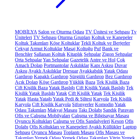
MOBİLYA
Salon ve Oturma Odası
TV Ünitesi ve Sehpası
Tv
Üniteleri
TV Sehpası
Oturma Grupları
Koltuk ve Kanepeler
Koltuk Takımları
Köşe Koltuklar
Tekli Koltuk ve Berjerler
Çekyat
Armut Koltuklar
Masaj Koltuğu
Puf
Bank ve
Benchler
Sallanan Koltuk
Kitaplık
Sehpalar
Zigon Sehpalar
Orta Sehpalar
Yan Sehpalar
Gazetelik
Antre ve Hol
Çok
Amaçlı Dolap
Portmantolar
Askılıklar
Kapı Askısı
Duvar
Askısı
Ayaklı Askılıklar
Dresuar
Ayakkabılık
Yatak Odası
Gardırop
Kapaklı Gardırop
Sürgülü Gardırop
Bez Gardırop
Açık Dolap
Köşe Gardırop
Yüklük
Baza
Tek Kişilik Baza
Çift Kişilik Baza
Yatak Başlığı
Çift Kişilik Yatak Başlığı
Tek
Kişilik Yatak Başlığı
Yatak
Çift Kişilik Yatak
Tek Kişilik
Yatak
Hasta Yatağı
Yatak Pedi & Şiltesi
Karyola
Tek Kişilik
Karyola
Çift Kişilik Karyola
Şifonyerler
Komodin
Yatak
Odası Takımları
Makyaj Masası
Takı Dolabı
Sandık
Paravan
Ofis ve Çalışma Mobilyaları
Çalışma ve Bilgisayar Masası
Oyuncu Koltukları
Çalışma ve Ofis Sandalyeleri
Keson
Ofis
Dolabı
Ofis Koltukları ve Kanepeleri
Ayaklı Küllükler
Laptop
Sehpası
Oyuncu Masası
Toplantı Masası
Ofis Masası ve
Takımları
Yemek Odası
Yemek Odası Takımları
Vitrin
Yemek