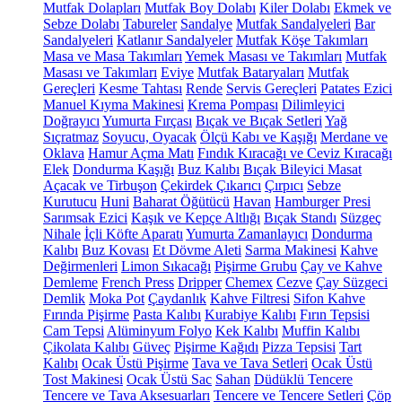
Mutfak Dolapları
Mutfak Boy Dolabı
Kiler Dolabı
Ekmek ve
Sebze Dolabı
Tabureler
Sandalye
Mutfak Sandalyeleri
Bar
Sandalyeleri
Katlanır Sandalyeler
Mutfak Köşe Takımları
Masa ve Masa Takımları
Yemek Masası ve Takımları
Mutfak
Masası ve Takımları
Eviye
Mutfak Bataryaları
Mutfak
Gereçleri
Kesme Tahtası
Rende
Servis Gereçleri
Patates Ezici
Manuel Kıyma Makinesi
Krema Pompası
Dilimleyici
Doğrayıcı
Yumurta Fırçası
Bıçak ve Bıçak Setleri
Yağ
Sıçratmaz
Soyucu, Oyacak
Ölçü Kabı ve Kaşığı
Merdane ve
Oklava
Hamur Açma Matı
Fındık Kıracağı ve Ceviz Kıracağı
Elek
Dondurma Kaşığı
Buz Kalıbı
Bıçak Bileyici Masat
Açacak ve Tirbuşon
Çekirdek Çıkarıcı
Çırpıcı
Sebze
Kurutucu
Huni
Baharat Öğütücü
Havan
Hamburger Presi
Sarımsak Ezici
Kaşık ve Kepçe Altlığı
Bıçak Standı
Süzgeç
Nihale
İçli Köfte Aparatı
Yumurta Zamanlayıcı
Dondurma
Kalıbı
Buz Kovası
Et Dövme Aleti
Sarma Makinesi
Kahve
Değirmenleri
Limon Sıkacağı
Pişirme Grubu
Çay ve Kahve
Demleme
French Press
Dripper
Chemex
Cezve
Çay Süzgeci
Demlik
Moka Pot
Çaydanlık
Kahve Filtresi
Sifon Kahve
Fırında Pişirme
Pasta Kalıbı
Kurabiye Kalıbı
Fırın Tepsisi
Cam Tepsi
Alüminyum Folyo
Kek Kalıbı
Muffin Kalıbı
Çikolata Kalıbı
Güveç
Pişirme Kağıdı
Pizza Tepsisi
Tart
Kalıbı
Ocak Üstü Pişirme
Tava ve Tava Setleri
Ocak Üstü
Tost Makinesi
Ocak Üstü Sac
Sahan
Düdüklü Tencere
Tencere ve Tava Aksesuarları
Tencere ve Tencere Setleri
Çöp