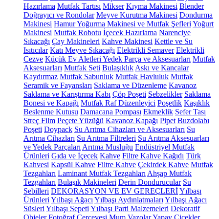
Hazırlama
Mutfak Tartısı
Mikser
Kıyma Makinesi
Blender
Doğrayıcı ve Rondolar
Meyve Kurutma Makinesi
Dondurma
Makinesi
Hamur Yoğurma Makinesi ve Mutfak Şefleri
Yoğurt
Makinesi
Mutfak Robotu
İçecek Hazırlama
Narenciye
Sıkacağı
Çay Makineleri
Kahve Makinesi
Kettle ve Su
Isıtıcılar
Katı Meyve Sıkacağı
Elektrikli Semaver
Elektrikli
Cezve
Küçük Ev Aletleri Yedek Parça ve Aksesuarları
Mutfak
Aksesuarları
Mutfak Seti
Bulaşıklık
Askı ve Kancalar
Kaydırmaz
Mutfak Sabunluk
Mutfak Havluluk
Mutfak
Seramik ve Fayansları
Saklama ve Düzenleme
Kavanoz
Saklama ve Karıştırma Kabı
Çöp Poşeti
Sebzelikler
Saklama
Bonesi ve Kapağı
Mutfak Raf Düzenleyici
Poşetlik
Kaşıklık
Beslenme Kutusu
Damacana Pompası
Ekmeklik
Sefer Tası
Streç Film
Peçete Yüzüğü
Kavanoz Kapağı
Pipet
Buzdolabı
Poşeti
Doypack
Su Arıtma Cihazları ve Aksesuarları
Su
Arıtma Cihazları
Su Arıtma Filtreleri
Su Arıtma Aksesuarları
ve Yedek Parçaları
Arıtma Musluğu
Endüstriyel Mutfak
Ürünleri
Gıda ve İçecek
Kahve
Filtre Kahve Kağıdı
Türk
Kahvesi
Kapsül Kahve
Filtre Kahve
Çekirdek Kahve
Mutfak
Tezgahları
Laminant Mutfak Tezgahları
Ahşap Mutfak
Tezgahları
Bulaşık Makineleri
Derin Dondurucular
Su
Sebilleri
DEKORASYON VE EV GEREÇLERİ
Yılbaşı
Ürünleri
Yılbaşı Ağacı
Yılbaşı Aydınlatmaları
Yılbaşı Ağacı
Süsleri
Yılbaşı Sepeti
Yılbaşı Parti Malzemeleri
Dekoratif
Objeler
Fotoğraf Çerçevesi
Mum
Vazolar
Yapay Çiçekler