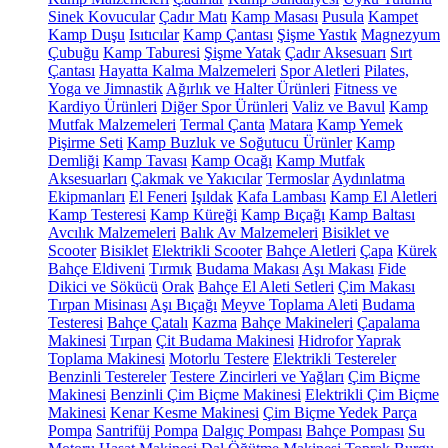
Sinek Kovucular
Çadır Matı
Kamp Masası
Pusula
Kampet
Kamp Duşu
Isıtıcılar
Kamp Çantası
Şişme Yastık
Magnezyum
Çubuğu
Kamp Taburesi
Şişme Yatak
Çadır Aksesuarı
Sırt
Çantası
Hayatta Kalma Malzemeleri
Spor Aletleri
Pilates,
Yoga ve Jimnastik
Ağırlık ve Halter Ürünleri
Fitness ve
Kardiyo Ürünleri
Diğer Spor Ürünleri
Valiz ve Bavul
Kamp
Mutfak Malzemeleri
Termal Çanta
Matara
Kamp Yemek
Pişirme Seti
Kamp Buzluk ve Soğutucu Ürünler
Kamp
Demliği
Kamp Tavası
Kamp Ocağı
Kamp Mutfak
Aksesuarları
Çakmak ve Yakıcılar
Termoslar
Aydınlatma
Ekipmanları
El Feneri
Işıldak
Kafa Lambası
Kamp El Aletleri
Kamp Testeresi
Kamp Küreği
Kamp Bıçağı
Kamp Baltası
Avcılık Malzemeleri
Balık Av Malzemeleri
Bisiklet ve
Scooter
Bisiklet
Elektrikli Scooter
Bahçe Aletleri
Çapa
Kürek
Bahçe Eldiveni
Tırmık
Budama Makası
Aşı Makası
Fide
Dikici ve Sökücü
Orak
Bahçe El Aleti Setleri
Çim Makası
Tırpan Misinası
Aşı Bıçağı
Meyve Toplama Aleti
Budama
Testeresi
Bahçe Çatalı
Kazma
Bahçe Makineleri
Çapalama
Makinesi
Tırpan
Çit Budama Makinesi
Hidrofor
Yaprak
Toplama Makinesi
Motorlu Testere
Elektrikli Testereler
Benzinli Testereler
Testere Zincirleri ve Yağları
Çim Biçme
Makinesi
Benzinli Çim Biçme Makinesi
Elektrikli Çim Biçme
Makinesi
Kenar Kesme Makinesi
Çim Biçme Yedek Parça
Pompa
Santrifüj Pompa
Dalgıç Pompası
Bahçe Pompası
Su