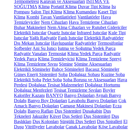
Termometresi
Karavan ve Aksesuarları
ISITMA VE
SOĞUTMA
Klima
Portatif Klima
Duvar Tipi Klima
Isı
Pompası
Salon Tipi Klima
Klima Kumandası
Kaset Tipi
Klima
Kombi
Tavan Vantilatörleri
Vantilatörler
Hava
Temizleyiciler
Nem Cihazları
Hava Temizleme Cihazları
Buhar Makineleri
Nem Alma Cihazları ve Rutubet Gidericiler
Elektrikli Isıtıcılar
Quartz Isıtıcılar
Infrared Isıtıcılar
Kule Tipi
Isıtıcılar
Yağlı Radyatör
Fanlı Isıtıcılar
Elektrikli Radyatörler
Dış Mekan Isıtıcılar
Havlupanlar
Radyatörler
Termosifonlar
Şofbenler
Ani Su Isıtıcı
Isıtma ve Soğutma Yedek Parça
Radyatör Vanaları
Termostat
Klima Yedek Parça
Radyatör
Yedek Parça
Klima Temizleyicisi
Klima Temizleme Spreyi
Klima Temizleme Sıvısı
Şömine
Şömine Aksesuarları
Elektrikli Şömineler
Bahçe Şömineleri
Bacasız Şömineler
Güneş Enerji Sistemleri
Soba
Doğalgaz Sobası
Kuzine Soba
Elektrikli Soba
Pelet Soba
Soba Borusu ve Aksesuarları
Hava
Perdesi
Doğalgaz Tesisat Malzemeleri
Doğalgaz Hortumu
Doğalgaz Menfezleri
Tesisat Temizleme Sıvıları
Boyler
Kalorifer Kazanı
BANYO
Banyo Dolapları
Aynalı Banyo
Dolabı
Banyo Boy Dolapları
Lavabolu Banyo Dolapları
Çok
Amaçlı Banyo Dolapları
Çamaşır Makinesi Dolapları
Ecza
Dolabı
Banyo Rafları
Duş Sistemleri
Duşakabin
Duş
Tekneleri
Jakuziler
Küvet
Duş Setleri
Duş Sistemleri
Duş
Başlıkları
Duş Kolonları
Sürgülü Duş Setleri
Duş Spiralleri
El
Duşu
Vitrifiyeler
Lavabolar
Çanak Lavabolar
Köşe Lavabolar