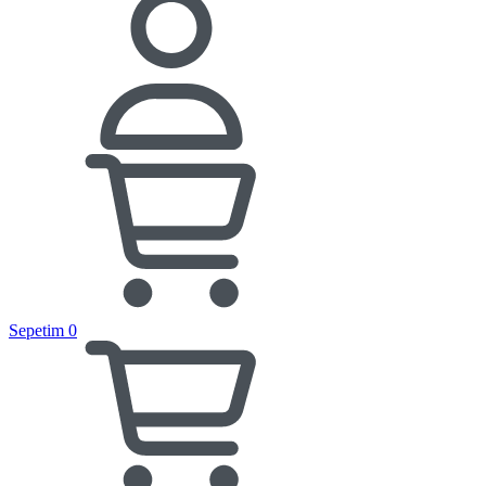
Sepetim
0