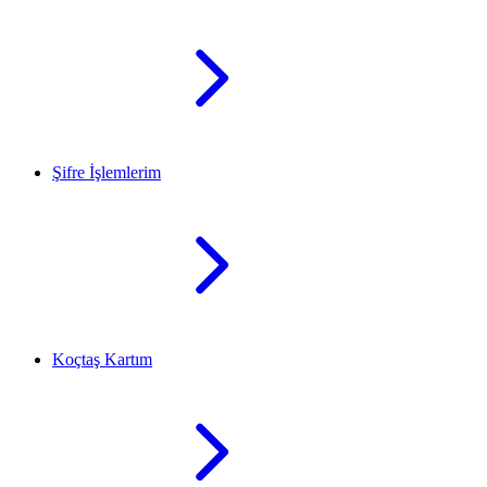
Şifre İşlemlerim
Koçtaş Kartım