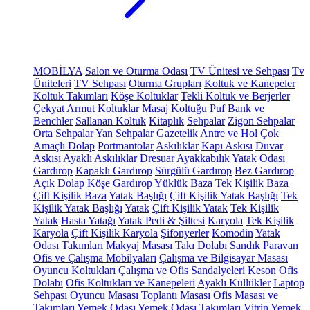
MOBİLYA
Salon ve Oturma Odası
TV Ünitesi ve Sehpası
Tv
Üniteleri
TV Sehpası
Oturma Grupları
Koltuk ve Kanepeler
Koltuk Takımları
Köşe Koltuklar
Tekli Koltuk ve Berjerler
Çekyat
Armut Koltuklar
Masaj Koltuğu
Puf
Bank ve
Benchler
Sallanan Koltuk
Kitaplık
Sehpalar
Zigon Sehpalar
Orta Sehpalar
Yan Sehpalar
Gazetelik
Antre ve Hol
Çok
Amaçlı Dolap
Portmantolar
Askılıklar
Kapı Askısı
Duvar
Askısı
Ayaklı Askılıklar
Dresuar
Ayakkabılık
Yatak Odası
Gardırop
Kapaklı Gardırop
Sürgülü Gardırop
Bez Gardırop
Açık Dolap
Köşe Gardırop
Yüklük
Baza
Tek Kişilik Baza
Çift Kişilik Baza
Yatak Başlığı
Çift Kişilik Yatak Başlığı
Tek
Kişilik Yatak Başlığı
Yatak
Çift Kişilik Yatak
Tek Kişilik
Yatak
Hasta Yatağı
Yatak Pedi & Şiltesi
Karyola
Tek Kişilik
Karyola
Çift Kişilik Karyola
Şifonyerler
Komodin
Yatak
Odası Takımları
Makyaj Masası
Takı Dolabı
Sandık
Paravan
Ofis ve Çalışma Mobilyaları
Çalışma ve Bilgisayar Masası
Oyuncu Koltukları
Çalışma ve Ofis Sandalyeleri
Keson
Ofis
Dolabı
Ofis Koltukları ve Kanepeleri
Ayaklı Küllükler
Laptop
Sehpası
Oyuncu Masası
Toplantı Masası
Ofis Masası ve
Takımları
Yemek Odası
Yemek Odası Takımları
Vitrin
Yemek