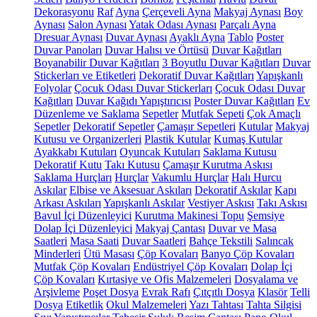
Dekorasyonu
Raf
Ayna
Çerçeveli Ayna
Makyaj Aynası
Boy
Aynası
Salon Aynası
Yatak Odası Aynası
Parçalı Ayna
Dresuar Aynası
Duvar Aynası
Ayaklı Ayna
Tablo
Poster
Duvar Panoları
Duvar Halısı ve Örtüsü
Duvar Kağıtları
Boyanabilir Duvar Kağıtları
3 Boyutlu Duvar Kağıtları
Duvar
Stickerları ve Etiketleri
Dekoratif Duvar Kağıtları
Yapışkanlı
Folyolar
Çocuk Odası Duvar Stickerları
Çocuk Odası Duvar
Kağıtları
Duvar Kağıdı Yapıştırıcısı
Poster Duvar Kağıtları
Ev
Düzenleme ve Saklama
Sepetler
Mutfak Sepeti
Çok Amaçlı
Sepetler
Dekoratif Sepetler
Çamaşır Sepetleri
Kutular
Makyaj
Kutusu ve Organizerleri
Plastik Kutular
Kumaş Kutular
Ayakkabı Kutuları
Oyuncak Kutuları
Saklama Kutusu
Dekoratif Kutu
Takı Kutusu
Çamaşır Kurutma Askısı
Saklama Hurçları
Hurçlar
Vakumlu Hurçlar
Halı Hurcu
Askılar
Elbise ve Aksesuar Askıları
Dekoratif Askılar
Kapı
Arkası Askıları
Yapışkanlı Askılar
Vestiyer Askısı
Takı Askısı
Bavul İçi Düzenleyici
Kurutma Makinesi Topu
Şemsiye
Dolap İçi Düzenleyici
Makyaj Çantası
Duvar ve Masa
Saatleri
Masa Saati
Duvar Saatleri
Bahçe Tekstili
Salıncak
Minderleri
Ütü Masası
Çöp Kovaları
Banyo Çöp Kovaları
Mutfak Çöp Kovaları
Endüstriyel Çöp Kovaları
Dolap İçi
Çöp Kovaları
Kırtasiye ve Ofis Malzemeleri
Dosyalama ve
Arşivleme
Poşet Dosya
Evrak Rafı
Çıtçıtlı Dosya
Klasör
Telli
Dosya
Etiketlik
Okul Malzemeleri
Yazı Tahtası
Tahta Silgisi