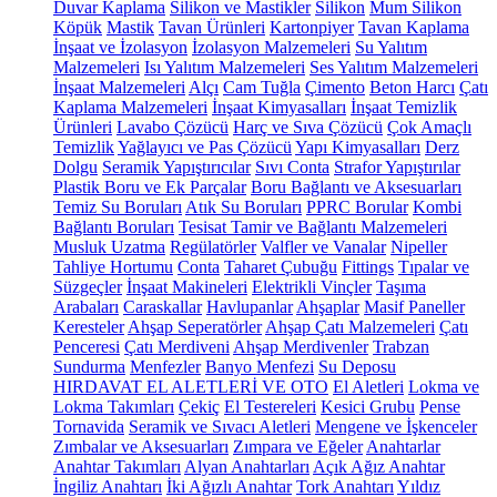
Duvar Kaplama
Silikon ve Mastikler
Silikon
Mum Silikon
Köpük
Mastik
Tavan Ürünleri
Kartonpiyer
Tavan Kaplama
İnşaat ve İzolasyon
İzolasyon Malzemeleri
Su Yalıtım
Malzemeleri
Isı Yalıtım Malzemeleri
Ses Yalıtım Malzemeleri
İnşaat Malzemeleri
Alçı
Cam Tuğla
Çimento
Beton Harcı
Çatı
Kaplama Malzemeleri
İnşaat Kimyasalları
İnşaat Temizlik
Ürünleri
Lavabo Çözücü
Harç ve Sıva Çözücü
Çok Amaçlı
Temizlik
Yağlayıcı ve Pas Çözücü
Yapı Kimyasalları
Derz
Dolgu
Seramik Yapıştırıcılar
Sıvı Conta
Strafor Yapıştırılar
Plastik Boru ve Ek Parçalar
Boru Bağlantı ve Aksesuarları
Temiz Su Boruları
Atık Su Boruları
PPRC Borular
Kombi
Bağlantı Boruları
Tesisat Tamir ve Bağlantı Malzemeleri
Musluk Uzatma
Regülatörler
Valfler ve Vanalar
Nipeller
Tahliye Hortumu
Conta
Taharet Çubuğu
Fittings
Tıpalar ve
Süzgeçler
İnşaat Makineleri
Elektrikli Vinçler
Taşıma
Arabaları
Caraskallar
Havlupanlar
Ahşaplar
Masif Paneller
Keresteler
Ahşap Seperatörler
Ahşap Çatı Malzemeleri
Çatı
Penceresi
Çatı Merdiveni
Ahşap Merdivenler
Trabzan
Sundurma
Menfezler
Banyo Menfezi
Su Deposu
HIRDAVAT EL ALETLERİ VE OTO
El Aletleri
Lokma ve
Lokma Takımları
Çekiç
El Testereleri
Kesici Grubu
Pense
Tornavida
Seramik ve Sıvacı Aletleri
Mengene ve İşkenceler
Zımbalar ve Aksesuarları
Zımpara ve Eğeler
Anahtarlar
Anahtar Takımları
Alyan Anahtarları
Açık Ağız Anahtar
İngiliz Anahtarı
İki Ağızlı Anahtar
Tork Anahtarı
Yıldız