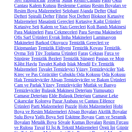
Sıvı Yapıştırıcılar
Tebeşir
Suluk
Resim Çantası
Pano
Okul
Çantası
Kalem Kutusu
Beslenme Çantası
Resim Boyaları ve
Resim Boya Malzemeleri
Selobant
Ajanda
Defter
Okul
Defteri
Spiralli Defter
Fihrist
Not Defteri
Bloknot
Kırtasiye
Malzemeleri
Masaüstü Gereçleri
Kırtasiye Kağıt Ürünleri
Kırtasiye Seti
Kalem ve Yazı Gereçleri
Koli Bandı Makinesi
Para Makineleri
Para Çekmeceleri
Para Sayma Makineleri
Ofis Sarf Ürünleri
Evrak İmha Makineleri
Laminasyon
Makineleri
Barkod Okuyucu
Temizlik Gereçleri ve
Ekipmanları
Temizlik Eldiveni
Temizlik Kovası
Temizlik,
Ovma Teli
Tüy Toplama Ürünleri
Faraş
Çekpas
Fırça ve
Süpürge
Temizlik Bezleri
Temizlik Süngeri
Paspas ve Mop
Kâğıt Havlu
Tuvalet Kağıdı
Islak Mendil
Ev Temizlik
Malzemeleri
Tuvalet Temizleyici
Yüzey Temizleyiciler
Yağ,
Kireç ve Pas Çözücüler
Çubuklu Oda Kokusu
Oda Kokusu
Halı Temizleyiciler
Ahşap Temizleyiciler ve Bakım Ürünleri
Cam ve Parlak Yüzey Temizleyiciler
Mutfak ve Banyo
Temizleyiciler
Bulaşık Makinesi Deterjanı
Yumuşatıcı
Çamaşır Deterjanı
Elde Bulaşık Deterjanı
Çamaşır Leke
Çıkarıcılar
Kolonya
Pazar Arabası ve Çantası
Eğlence
Ürünleri
Parti Malzemeleri
Puzzle
Hobi Malzemeleri
Hobi
Boya ve Resim Malzemeleri
Ahşap Boyaları
Akrilik Boyalar
Sulu Boya
Yağlı Boya Seti
Eskitme Boyası
Cam ve Seramik
Boyaları
Metalik Boya
Şövale
Kumaş Boyaları
Resim Fırçası
ve Rulosu
Tuval
El İşi & Tekstil Malzemeleri
Örgü İpi
Güpür