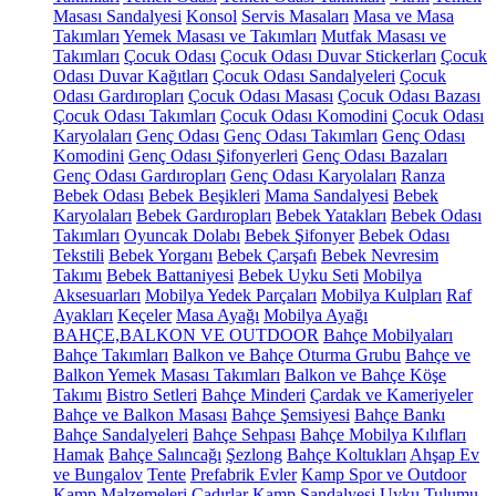
Masası Sandalyesi
Konsol
Servis Masaları
Masa ve Masa
Takımları
Yemek Masası ve Takımları
Mutfak Masası ve
Takımları
Çocuk Odası
Çocuk Odası Duvar Stickerları
Çocuk
Odası Duvar Kağıtları
Çocuk Odası Sandalyeleri
Çocuk
Odası Gardıropları
Çocuk Odası Masası
Çocuk Odası Bazası
Çocuk Odası Takımları
Çocuk Odası Komodini
Çocuk Odası
Karyolaları
Genç Odası
Genç Odası Takımları
Genç Odası
Komodini
Genç Odası Şifonyerleri
Genç Odası Bazaları
Genç Odası Gardıropları
Genç Odası Karyolaları
Ranza
Bebek Odası
Bebek Beşikleri
Mama Sandalyesi
Bebek
Karyolaları
Bebek Gardıropları
Bebek Yatakları
Bebek Odası
Takımları
Oyuncak Dolabı
Bebek Şifonyer
Bebek Odası
Tekstili
Bebek Yorganı
Bebek Çarşafı
Bebek Nevresim
Takımı
Bebek Battaniyesi
Bebek Uyku Seti
Mobilya
Aksesuarları
Mobilya Yedek Parçaları
Mobilya Kulpları
Raf
Ayakları
Keçeler
Masa Ayağı
Mobilya Ayağı
BAHÇE,BALKON VE OUTDOOR
Bahçe Mobilyaları
Bahçe Takımları
Balkon ve Bahçe Oturma Grubu
Bahçe ve
Balkon Yemek Masası Takımları
Balkon ve Bahçe Köşe
Takımı
Bistro Setleri
Bahçe Minderi
Çardak ve Kameriyeler
Bahçe ve Balkon Masası
Bahçe Şemsiyesi
Bahçe Bankı
Bahçe Sandalyeleri
Bahçe Sehpası
Bahçe Mobilya Kılıfları
Hamak
Bahçe Salıncağı
Şezlong
Bahçe Koltukları
Ahşap Ev
ve Bungalov
Tente
Prefabrik Evler
Kamp Spor ve Outdoor
Kamp Malzemeleri
Çadırlar
Kamp Sandalyesi
Uyku Tulumu