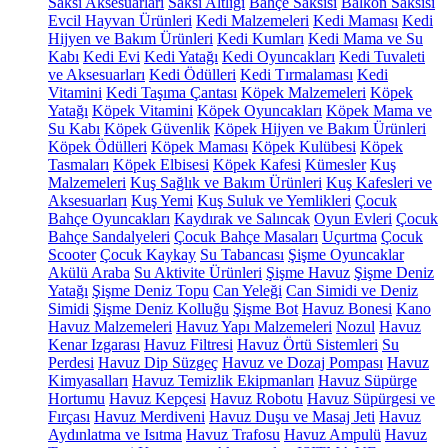
Saksı Aksesuarları
Saksı Altlığı
Bahçe Saksısı
Balkon Saksısı
Evcil Hayvan Ürünleri
Kedi Malzemeleri
Kedi Maması
Kedi
Hijyen ve Bakım Ürünleri
Kedi Kumları
Kedi Mama ve Su
Kabı
Kedi Evi
Kedi Yatağı
Kedi Oyuncakları
Kedi Tuvaleti
ve Aksesuarları
Kedi Ödülleri
Kedi Tırmalaması
Kedi
Vitamini
Kedi Taşıma Çantası
Köpek Malzemeleri
Köpek
Yatağı
Köpek Vitamini
Köpek Oyuncakları
Köpek Mama ve
Su Kabı
Köpek Güvenlik
Köpek Hijyen ve Bakım Ürünleri
Köpek Ödülleri
Köpek Maması
Köpek Kulübesi
Köpek
Tasmaları
Köpek Elbisesi
Köpek Kafesi
Kümesler
Kuş
Malzemeleri
Kuş Sağlık ve Bakım Ürünleri
Kuş Kafesleri ve
Aksesuarları
Kuş Yemi
Kuş Suluk ve Yemlikleri
Çocuk
Bahçe Oyuncakları
Kaydırak ve Salıncak
Oyun Evleri
Çocuk
Bahçe Sandalyeleri
Çocuk Bahçe Masaları
Uçurtma
Çocuk
Scooter
Çocuk Kaykay
Su Tabancası
Şişme Oyuncaklar
Akülü Araba
Su Aktivite Ürünleri
Şişme Havuz
Şişme Deniz
Yatağı
Şişme Deniz Topu
Can Yeleği
Can Simidi ve Deniz
Simidi
Şişme Deniz Kolluğu
Şişme Bot
Havuz Bonesi
Kano
Havuz Malzemeleri
Havuz Yapı Malzemeleri
Nozul
Havuz
Kenar Izgarası
Havuz Filtresi
Havuz Örtü Sistemleri
Su
Perdesi
Havuz Dip Süzgeç
Havuz ve Dozaj Pompası
Havuz
Kimyasalları
Havuz Temizlik Ekipmanları
Havuz Süpürge
Hortumu
Havuz Kepçesi
Havuz Robotu
Havuz Süpürgesi ve
Fırçası
Havuz Merdiveni
Havuz Duşu ve Masaj Jeti
Havuz
Aydınlatma ve Isıtma
Havuz Trafosu
Havuz Ampulü
Havuz