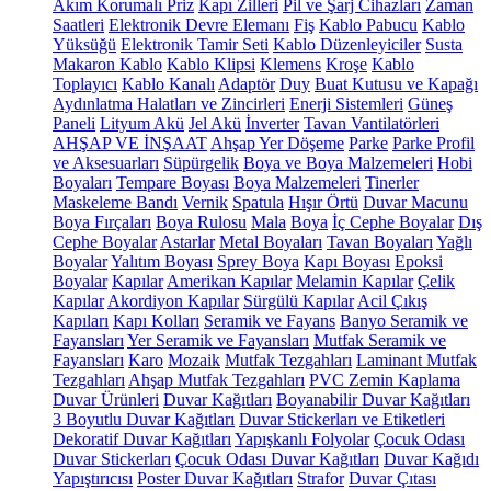
Akım Korumalı Priz
Kapı Zilleri
Pil ve Şarj Cihazları
Zaman
Saatleri
Elektronik Devre Elemanı
Fiş
Kablo Pabucu
Kablo
Yüksüğü
Elektronik Tamir Seti
Kablo Düzenleyiciler
Susta
Makaron Kablo
Kablo Klipsi
Klemens
Kroşe
Kablo
Toplayıcı
Kablo Kanalı
Adaptör
Duy
Buat Kutusu ve Kapağı
Aydınlatma Halatları ve Zincirleri
Enerji Sistemleri
Güneş
Paneli
Lityum Akü
Jel Akü
İnverter
Tavan Vantilatörleri
AHŞAP VE İNŞAAT
Ahşap Yer Döşeme
Parke
Parke Profil
ve Aksesuarları
Süpürgelik
Boya ve Boya Malzemeleri
Hobi
Boyaları
Tempare Boyası
Boya Malzemeleri
Tinerler
Maskeleme Bandı
Vernik
Spatula
Hışır Örtü
Duvar Macunu
Boya Fırçaları
Boya Rulosu
Mala
Boya
İç Cephe Boyalar
Dış
Cephe Boyalar
Astarlar
Metal Boyaları
Tavan Boyaları
Yağlı
Boyalar
Yalıtım Boyası
Sprey Boya
Kapı Boyası
Epoksi
Boyalar
Kapılar
Amerikan Kapılar
Melamin Kapılar
Çelik
Kapılar
Akordiyon Kapılar
Sürgülü Kapılar
Acil Çıkış
Kapıları
Kapı Kolları
Seramik ve Fayans
Banyo Seramik ve
Fayansları
Yer Seramik ve Fayansları
Mutfak Seramik ve
Fayansları
Karo
Mozaik
Mutfak Tezgahları
Laminant Mutfak
Tezgahları
Ahşap Mutfak Tezgahları
PVC Zemin Kaplama
Duvar Ürünleri
Duvar Kağıtları
Boyanabilir Duvar Kağıtları
3 Boyutlu Duvar Kağıtları
Duvar Stickerları ve Etiketleri
Dekoratif Duvar Kağıtları
Yapışkanlı Folyolar
Çocuk Odası
Duvar Stickerları
Çocuk Odası Duvar Kağıtları
Duvar Kağıdı
Yapıştırıcısı
Poster Duvar Kağıtları
Strafor
Duvar Çıtası