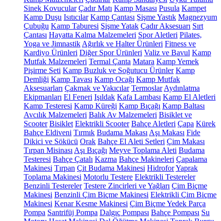
Sinek Kovucular
Çadır Matı
Kamp Masası
Pusula
Kampet
Kamp Duşu
Isıtıcılar
Kamp Çantası
Şişme Yastık
Magnezyum
Çubuğu
Kamp Taburesi
Şişme Yatak
Çadır Aksesuarı
Sırt
Çantası
Hayatta Kalma Malzemeleri
Spor Aletleri
Pilates,
Yoga ve Jimnastik
Ağırlık ve Halter Ürünleri
Fitness ve
Kardiyo Ürünleri
Diğer Spor Ürünleri
Valiz ve Bavul
Kamp
Mutfak Malzemeleri
Termal Çanta
Matara
Kamp Yemek
Pişirme Seti
Kamp Buzluk ve Soğutucu Ürünler
Kamp
Demliği
Kamp Tavası
Kamp Ocağı
Kamp Mutfak
Aksesuarları
Çakmak ve Yakıcılar
Termoslar
Aydınlatma
Ekipmanları
El Feneri
Işıldak
Kafa Lambası
Kamp El Aletleri
Kamp Testeresi
Kamp Küreği
Kamp Bıçağı
Kamp Baltası
Avcılık Malzemeleri
Balık Av Malzemeleri
Bisiklet ve
Scooter
Bisiklet
Elektrikli Scooter
Bahçe Aletleri
Çapa
Kürek
Bahçe Eldiveni
Tırmık
Budama Makası
Aşı Makası
Fide
Dikici ve Sökücü
Orak
Bahçe El Aleti Setleri
Çim Makası
Tırpan Misinası
Aşı Bıçağı
Meyve Toplama Aleti
Budama
Testeresi
Bahçe Çatalı
Kazma
Bahçe Makineleri
Çapalama
Makinesi
Tırpan
Çit Budama Makinesi
Hidrofor
Yaprak
Toplama Makinesi
Motorlu Testere
Elektrikli Testereler
Benzinli Testereler
Testere Zincirleri ve Yağları
Çim Biçme
Makinesi
Benzinli Çim Biçme Makinesi
Elektrikli Çim Biçme
Makinesi
Kenar Kesme Makinesi
Çim Biçme Yedek Parça
Pompa
Santrifüj Pompa
Dalgıç Pompası
Bahçe Pompası
Su