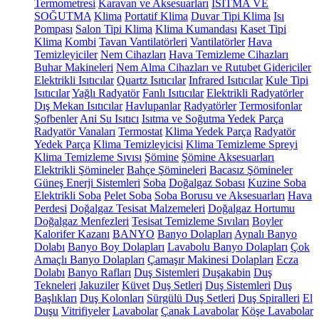
Termometresi
Karavan ve Aksesuarları
ISITMA VE
SOĞUTMA
Klima
Portatif Klima
Duvar Tipi Klima
Isı
Pompası
Salon Tipi Klima
Klima Kumandası
Kaset Tipi
Klima
Kombi
Tavan Vantilatörleri
Vantilatörler
Hava
Temizleyiciler
Nem Cihazları
Hava Temizleme Cihazları
Buhar Makineleri
Nem Alma Cihazları ve Rutubet Gidericiler
Elektrikli Isıtıcılar
Quartz Isıtıcılar
Infrared Isıtıcılar
Kule Tipi
Isıtıcılar
Yağlı Radyatör
Fanlı Isıtıcılar
Elektrikli Radyatörler
Dış Mekan Isıtıcılar
Havlupanlar
Radyatörler
Termosifonlar
Şofbenler
Ani Su Isıtıcı
Isıtma ve Soğutma Yedek Parça
Radyatör Vanaları
Termostat
Klima Yedek Parça
Radyatör
Yedek Parça
Klima Temizleyicisi
Klima Temizleme Spreyi
Klima Temizleme Sıvısı
Şömine
Şömine Aksesuarları
Elektrikli Şömineler
Bahçe Şömineleri
Bacasız Şömineler
Güneş Enerji Sistemleri
Soba
Doğalgaz Sobası
Kuzine Soba
Elektrikli Soba
Pelet Soba
Soba Borusu ve Aksesuarları
Hava
Perdesi
Doğalgaz Tesisat Malzemeleri
Doğalgaz Hortumu
Doğalgaz Menfezleri
Tesisat Temizleme Sıvıları
Boyler
Kalorifer Kazanı
BANYO
Banyo Dolapları
Aynalı Banyo
Dolabı
Banyo Boy Dolapları
Lavabolu Banyo Dolapları
Çok
Amaçlı Banyo Dolapları
Çamaşır Makinesi Dolapları
Ecza
Dolabı
Banyo Rafları
Duş Sistemleri
Duşakabin
Duş
Tekneleri
Jakuziler
Küvet
Duş Setleri
Duş Sistemleri
Duş
Başlıkları
Duş Kolonları
Sürgülü Duş Setleri
Duş Spiralleri
El
Duşu
Vitrifiyeler
Lavabolar
Çanak Lavabolar
Köşe Lavabolar