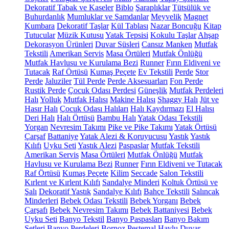
Dekoratif Tabak ve Kaseler
Biblo
Şaraplıklar
Tütsülük ve
Buhurdanlık
Mumluklar ve Şamdanlar
Meyvelik
Magnet
Kumbara
Dekoratif Taşlar
Kül Tablası
Nazar Boncuğu
Kitap
Tutucular
Müzik Kutusu
Yatak Tepsisi
Kokulu Taşlar
Ahşap
Dekorasyon Ürünleri
Duvar Süsleri
Cansız Manken
Mutfak
Tekstili
Amerikan Servis
Masa Örtüleri
Mutfak Önlüğü
Mutfak Havlusu ve Kurulama Bezi
Runner
Fırın Eldiveni ve
Tutacak
Raf Örtüsü
Kumaş Peçete
Ev Tekstili
Perde
Stor
Perde
Jaluziler
Tül Perde
Perde Aksesuarları
Fon Perde
Rustik Perde
Çocuk Odası Perdesi
Güneşlik
Mutfak Perdeleri
Halı
Yolluk
Mutfak Halısı
Makine Halısı
Shaggy Halı
Jüt ve
Hasır Halı
Çocuk Odası Halıları
Halı Kaydırmazı
El Halısı
Deri Halı
Halı Örtüsü
Bambu Halı
Yatak Odası Tekstili
Yorgan
Nevresim Takımı
Pike ve Pike Takımı
Yatak Örtüsü
Çarşaf
Battaniye
Yatak Alezi & Koruyucusu
Yastık
Yastık
Kılıfı
Uyku Seti
Yastık Alezi
Paspaslar
Mutfak Tekstili
Amerikan Servis
Masa Örtüleri
Mutfak Önlüğü
Mutfak
Havlusu ve Kurulama Bezi
Runner
Fırın Eldiveni ve Tutacak
Raf Örtüsü
Kumaş Peçete
Kilim
Seccade
Salon Tekstili
Kırlent ve Kırlent Kılıfı
Sandalye Minderi
Koltuk Örtüsü ve
Şalı
Dekoratif Yastık
Sandalye Kılıfı
Bahçe Tekstili
Salıncak
Minderleri
Bebek Odası Tekstili
Bebek Yorganı
Bebek
Çarşafı
Bebek Nevresim Takımı
Bebek Battaniyesi
Bebek
Uyku Seti
Banyo Tekstil
Banyo Paspasları
Banyo Bakım
Setleri
Banyo Perdeleri
Bornoz
Peştemal
Havlu
Duvar