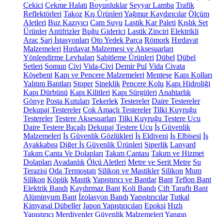
Çekici
Çekme Halatı
Boyunluklar
Seyyar Lamba
Trafik
Reflektörleri
Takoz
Kış Ürünleri
Yağmur Kaydırıcılar
Ölçüm
Aletleri
Buz Kazıyıcı
Cam Suyu
Lastik Kar Paleti
Kışlık Set
Ürünler
Antifrizler
Buğu Giderici
Lastik Zinciri
Elektrikli
Araç Şarj İstasyonları
Oto Yedek Parça
Römork
Hırdavat
Malzemeleri
Hırdavat Malzemesi ve Aksesuarları
Yönlendirme Levhaları
Sabitleme Ürünleri
Dübel
Dübel
Setleri
Somun
Çivi
Vida-Çivi
Demir Pul
Vida
Civata
Köşebent
Kapı ve Pencere Malzemeleri
Menteşe
Kapı Kolları
Yalıtım Bantları
Stoper
Sineklik
Pencere Kolu
Kapı Hidroliği
Kapı Dürbünü
Kapı Kilitleri
Kapı Sürgüleri
Anahtarlık
Gönye
Posta Kutuları
Tekerlek
Testereler
Daire Testereler
Dekupaj Testereler
Çok Amaçlı Testereler
Tilki Kuyruğu
Testereler
Testere Aksesuarları
Tilki Kuyruğu Testere Ucu
Daire Testere Bıçağı
Dekupaj Testere Ucu
İş Güvenlik
Malzemeleri
İş Güvenlik Gözlükleri
İş Eldiveni
İş Elbisesi
İş
Ayakkabısı
Diğer İş Güvenlik Ürünleri
Siperlik
Lanyard
Takım Çanta Ve Dolapları
Takım Çantası
Takım ve Hizmet
Dolapları
Avadanlık
Ölçü Aletleri
Metre ve Şerit Metre
Su
Terazisi
Oda Termostatı
Silikon ve Mastikler
Silikon
Mum
Silikon
Köpük
Mastik
Yapıştırıcı ve Bantlar
Bant
Teflon Bant
Elektrik Bandı
Kaydırmaz Bant
Koli Bandı
Çift Taraflı Bant
Alüminyum Bant
İzolasyon Bandı
Yapıştırıcılar
Tutkal
Kimyasal Dübeller
Japon Yapıştırıcıları
Epoksi
Hızlı
Yapıştırıcı
Merdivenler
Güvenlik Malzemeleri
Yangın