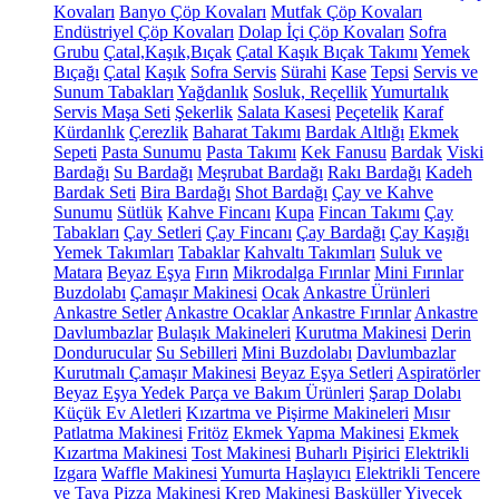
Kovaları
Banyo Çöp Kovaları
Mutfak Çöp Kovaları
Endüstriyel Çöp Kovaları
Dolap İçi Çöp Kovaları
Sofra
Grubu
Çatal,Kaşık,Bıçak
Çatal Kaşık Bıçak Takımı
Yemek
Bıçağı
Çatal
Kaşık
Sofra Servis
Sürahi
Kase
Tepsi
Servis ve
Sunum Tabakları
Yağdanlık
Sosluk, Reçellik
Yumurtalık
Servis Maşa Seti
Şekerlik
Salata Kasesi
Peçetelik
Karaf
Kürdanlık
Çerezlik
Baharat Takımı
Bardak Altlığı
Ekmek
Sepeti
Pasta Sunumu
Pasta Takımı
Kek Fanusu
Bardak
Viski
Bardağı
Su Bardağı
Meşrubat Bardağı
Rakı Bardağı
Kadeh
Bardak Seti
Bira Bardağı
Shot Bardağı
Çay ve Kahve
Sunumu
Sütlük
Kahve Fincanı
Kupa
Fincan Takımı
Çay
Tabakları
Çay Setleri
Çay Fincanı
Çay Bardağı
Çay Kaşığı
Yemek Takımları
Tabaklar
Kahvaltı Takımları
Suluk ve
Matara
Beyaz Eşya
Fırın
Mikrodalga Fırınlar
Mini Fırınlar
Buzdolabı
Çamaşır Makinesi
Ocak
Ankastre Ürünleri
Ankastre Setler
Ankastre Ocaklar
Ankastre Fırınlar
Ankastre
Davlumbazlar
Bulaşık Makineleri
Kurutma Makinesi
Derin
Dondurucular
Su Sebilleri
Mini Buzdolabı
Davlumbazlar
Kurutmalı Çamaşır Makinesi
Beyaz Eşya Setleri
Aspiratörler
Beyaz Eşya Yedek Parça ve Bakım Ürünleri
Şarap Dolabı
Küçük Ev Aletleri
Kızartma ve Pişirme Makineleri
Mısır
Patlatma Makinesi
Fritöz
Ekmek Yapma Makinesi
Ekmek
Kızartma Makinesi
Tost Makinesi
Buharlı Pişirici
Elektrikli
Izgara
Waffle Makinesi
Yumurta Haşlayıcı
Elektrikli Tencere
ve Tava
Pizza Makinesi
Krep Makinesi
Basküller
Yiyecek