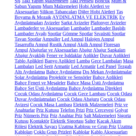
Şiş
Takı Yapım Malzemeleri
Takı Pensesi
Boncuk
Mum &
Sabun Yapımı
Mum Malzemeleri
Hobi Aletleri ve
Aksesuarları
Silikon Tabancaları
Diğer Hobi Aletleri
Taş
Boyama & Mozaik
AYDINLATMA VE ELEKTRİK
Ev
Aydınlatmaları
Avizeler
Sarkıt Avizeler
Plafonyer Avizeler
Lambaderler ve Aksesuarları
Lambader
Lambader Başlığı
Lambader Ayağı
Spotlar
Gömme Spotlar
Sıvaüstü Spotlar
Tavan Spotlar
Ampuller
Led Ampul
Halojen Ampul
Tasarruflu Ampul
Rustik Ampul
Akıllı Ampul
Floresan
Ampul
Abajurlar ve Aksesuarları
Abajur
Abajur Şapkaları
Abajur Ayaklığı
Fener ve Işıldaklar
Aplikler
Duvar Aplikleri
Tablo Aplikleri
Banyo Aplikleri
Lamba
Gece Lambaları
Masa
Lambaları
Led Şerit
Armatür
Led Armatür
Led Panel
Tezgah
Altı Aydınlatma
Bahçe Aydınlatma
Dış Mekan Aydınlatmalar
Solar Aydınlatma
Projektör ve Sensörler
Bahçe Aplikleri
Bahçe Feneri ve Meşaleler
Bahçe Masa Üstü Aydınlatma
Bahçe Set Üstü Aydınlatma
Bahçe Aydınlatma Direkleri
Çocuk Odası Aydınlatma
Çocuk Gece Lambası
Çocuk Odası
Duvar Aydınlatmaları
Çocuk Odası Abajuru
Çocuk Odası
Avizesi
Çocuk Masa Lambası
Elektrik Malzemeleri
Priz ve
Anahtarlar
Priz Kutusu
Telefon Prizi
Priz Çerçevesi
Golyat
Priz
Nümeris Priz
Priz
Anahtar Priz
Şalt Malzemeleri
Sigorta
Kutusu
Kontaktör
Elektrik Sigortası
Şalter
Kaçak Akım
Rölesi
Elektrik Sayacı
Uzatma Kablosu ve Grup Priz
Uzatma
Kabloları
Çoklu Grup Prizleri
Kablolar
Kablo Aksesuarları