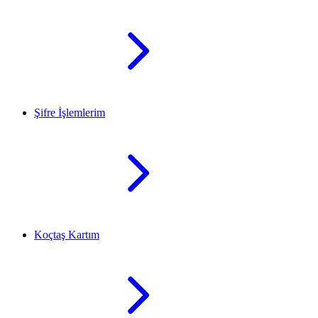
Şifre İşlemlerim
Koçtaş Kartım