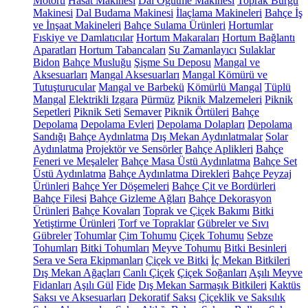
Motoru
Hasat Makinesi
Dal Öğütme Makinesi
Toprak Burgu
Makinesi
Dal Budama Makinesi
İlaçlama Makineleri
Bahçe İş
ve İnşaat Makineleri
Bahçe Sulama Ürünleri
Hortumlar
Fıskiye ve Damlatıcılar
Hortum Makaraları
Hortum Bağlantı
Aparatları
Hortum Tabancaları
Su Zamanlayıcı
Sulaklar
Bidon
Bahçe Musluğu
Şişme Su Deposu
Mangal ve
Aksesuarları
Mangal Aksesuarları
Mangal Kömürü ve
Tutuşturucular
Mangal ve Barbekü
Kömürlü Mangal
Tüplü
Mangal
Elektrikli Izgara
Pürmüz
Piknik Malzemeleri
Piknik
Sepetleri
Piknik Seti
Semaver
Piknik Örtüleri
Bahçe
Depolama
Depolama Evleri
Depolama Dolapları
Depolama
Sandığı
Bahçe Aydınlatma
Dış Mekan Aydınlatmalar
Solar
Aydınlatma
Projektör ve Sensörler
Bahçe Aplikleri
Bahçe
Feneri ve Meşaleler
Bahçe Masa Üstü Aydınlatma
Bahçe Set
Üstü Aydınlatma
Bahçe Aydınlatma Direkleri
Bahçe Peyzaj
Ürünleri
Bahçe Yer Döşemeleri
Bahçe Çit ve Bordürleri
Bahçe Filesi
Bahçe Gizleme Ağları
Bahçe Dekorasyon
Ürünleri
Bahçe Kovaları
Toprak ve Çiçek Bakımı
Bitki
Yetiştirme Ürünleri
Torf ve Topraklar
Gübreler ve Sıvı
Gübreler
Tohumlar
Çim Tohumu
Çiçek Tohumu
Sebze
Tohumları
Bitki Tohumları
Meyve Tohumu
Bitki Besinleri
Sera ve Sera Ekipmanları
Çiçek ve Bitki
İç Mekan Bitkileri
Dış Mekan Ağaçları
Canlı Çiçek
Çiçek Soğanları
Aşılı Meyve
Fidanları
Aşılı Gül
Fide
Dış Mekan Sarmaşık Bitkileri
Kaktüs
Saksı ve Aksesuarları
Dekoratif Saksı
Çiçeklik ve Saksılık