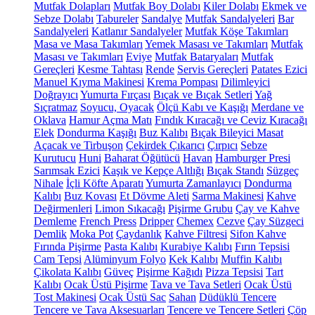
Mutfak Dolapları
Mutfak Boy Dolabı
Kiler Dolabı
Ekmek ve
Sebze Dolabı
Tabureler
Sandalye
Mutfak Sandalyeleri
Bar
Sandalyeleri
Katlanır Sandalyeler
Mutfak Köşe Takımları
Masa ve Masa Takımları
Yemek Masası ve Takımları
Mutfak
Masası ve Takımları
Eviye
Mutfak Bataryaları
Mutfak
Gereçleri
Kesme Tahtası
Rende
Servis Gereçleri
Patates Ezici
Manuel Kıyma Makinesi
Krema Pompası
Dilimleyici
Doğrayıcı
Yumurta Fırçası
Bıçak ve Bıçak Setleri
Yağ
Sıçratmaz
Soyucu, Oyacak
Ölçü Kabı ve Kaşığı
Merdane ve
Oklava
Hamur Açma Matı
Fındık Kıracağı ve Ceviz Kıracağı
Elek
Dondurma Kaşığı
Buz Kalıbı
Bıçak Bileyici Masat
Açacak ve Tirbuşon
Çekirdek Çıkarıcı
Çırpıcı
Sebze
Kurutucu
Huni
Baharat Öğütücü
Havan
Hamburger Presi
Sarımsak Ezici
Kaşık ve Kepçe Altlığı
Bıçak Standı
Süzgeç
Nihale
İçli Köfte Aparatı
Yumurta Zamanlayıcı
Dondurma
Kalıbı
Buz Kovası
Et Dövme Aleti
Sarma Makinesi
Kahve
Değirmenleri
Limon Sıkacağı
Pişirme Grubu
Çay ve Kahve
Demleme
French Press
Dripper
Chemex
Cezve
Çay Süzgeci
Demlik
Moka Pot
Çaydanlık
Kahve Filtresi
Sifon Kahve
Fırında Pişirme
Pasta Kalıbı
Kurabiye Kalıbı
Fırın Tepsisi
Cam Tepsi
Alüminyum Folyo
Kek Kalıbı
Muffin Kalıbı
Çikolata Kalıbı
Güveç
Pişirme Kağıdı
Pizza Tepsisi
Tart
Kalıbı
Ocak Üstü Pişirme
Tava ve Tava Setleri
Ocak Üstü
Tost Makinesi
Ocak Üstü Sac
Sahan
Düdüklü Tencere
Tencere ve Tava Aksesuarları
Tencere ve Tencere Setleri
Çöp