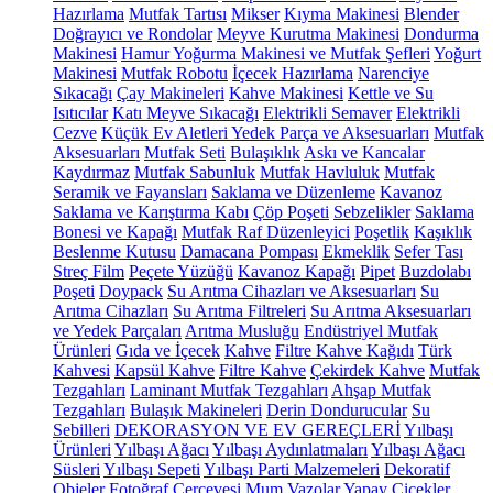
Hazırlama
Mutfak Tartısı
Mikser
Kıyma Makinesi
Blender
Doğrayıcı ve Rondolar
Meyve Kurutma Makinesi
Dondurma
Makinesi
Hamur Yoğurma Makinesi ve Mutfak Şefleri
Yoğurt
Makinesi
Mutfak Robotu
İçecek Hazırlama
Narenciye
Sıkacağı
Çay Makineleri
Kahve Makinesi
Kettle ve Su
Isıtıcılar
Katı Meyve Sıkacağı
Elektrikli Semaver
Elektrikli
Cezve
Küçük Ev Aletleri Yedek Parça ve Aksesuarları
Mutfak
Aksesuarları
Mutfak Seti
Bulaşıklık
Askı ve Kancalar
Kaydırmaz
Mutfak Sabunluk
Mutfak Havluluk
Mutfak
Seramik ve Fayansları
Saklama ve Düzenleme
Kavanoz
Saklama ve Karıştırma Kabı
Çöp Poşeti
Sebzelikler
Saklama
Bonesi ve Kapağı
Mutfak Raf Düzenleyici
Poşetlik
Kaşıklık
Beslenme Kutusu
Damacana Pompası
Ekmeklik
Sefer Tası
Streç Film
Peçete Yüzüğü
Kavanoz Kapağı
Pipet
Buzdolabı
Poşeti
Doypack
Su Arıtma Cihazları ve Aksesuarları
Su
Arıtma Cihazları
Su Arıtma Filtreleri
Su Arıtma Aksesuarları
ve Yedek Parçaları
Arıtma Musluğu
Endüstriyel Mutfak
Ürünleri
Gıda ve İçecek
Kahve
Filtre Kahve Kağıdı
Türk
Kahvesi
Kapsül Kahve
Filtre Kahve
Çekirdek Kahve
Mutfak
Tezgahları
Laminant Mutfak Tezgahları
Ahşap Mutfak
Tezgahları
Bulaşık Makineleri
Derin Dondurucular
Su
Sebilleri
DEKORASYON VE EV GEREÇLERİ
Yılbaşı
Ürünleri
Yılbaşı Ağacı
Yılbaşı Aydınlatmaları
Yılbaşı Ağacı
Süsleri
Yılbaşı Sepeti
Yılbaşı Parti Malzemeleri
Dekoratif
Objeler
Fotoğraf Çerçevesi
Mum
Vazolar
Yapay Çiçekler