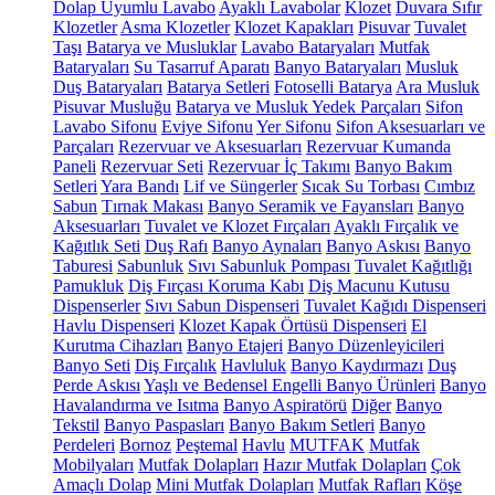
Dolap Uyumlu Lavabo
Ayaklı Lavabolar
Klozet
Duvara Sıfır
Klozetler
Asma Klozetler
Klozet Kapakları
Pisuvar
Tuvalet
Taşı
Batarya ve Musluklar
Lavabo Bataryaları
Mutfak
Bataryaları
Su Tasarruf Aparatı
Banyo Bataryaları
Musluk
Duş Bataryaları
Batarya Setleri
Fotoselli Batarya
Ara Musluk
Pisuvar Musluğu
Batarya ve Musluk Yedek Parçaları
Sifon
Lavabo Sifonu
Eviye Sifonu
Yer Sifonu
Sifon Aksesuarları ve
Parçaları
Rezervuar ve Aksesuarları
Rezervuar Kumanda
Paneli
Rezervuar Seti
Rezervuar İç Takımı
Banyo Bakım
Setleri
Yara Bandı
Lif ve Süngerler
Sıcak Su Torbası
Cımbız
Sabun
Tırnak Makası
Banyo Seramik ve Fayansları
Banyo
Aksesuarları
Tuvalet ve Klozet Fırçaları
Ayaklı Fırçalık ve
Kağıtlık Seti
Duş Rafı
Banyo Aynaları
Banyo Askısı
Banyo
Taburesi
Sabunluk
Sıvı Sabunluk Pompası
Tuvalet Kağıtlığı
Pamukluk
Diş Fırçası Koruma Kabı
Diş Macunu Kutusu
Dispenserler
Sıvı Sabun Dispenseri
Tuvalet Kağıdı Dispenseri
Havlu Dispenseri
Klozet Kapak Örtüsü Dispenseri
El
Kurutma Cihazları
Banyo Etajeri
Banyo Düzenleyicileri
Banyo Seti
Diş Fırçalık
Havluluk
Banyo Kaydırmazı
Duş
Perde Askısı
Yaşlı ve Bedensel Engelli Banyo Ürünleri
Banyo
Havalandırma ve Isıtma
Banyo Aspiratörü
Diğer
Banyo
Tekstil
Banyo Paspasları
Banyo Bakım Setleri
Banyo
Perdeleri
Bornoz
Peştemal
Havlu
MUTFAK
Mutfak
Mobilyaları
Mutfak Dolapları
Hazır Mutfak Dolapları
Çok
Amaçlı Dolap
Mini Mutfak Dolapları
Mutfak Rafları
Köşe