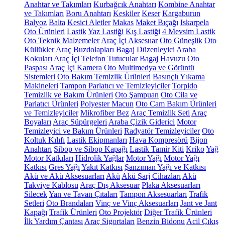
Anahtar ve Takımları
Kurbağcık Anahtarı
Kombine Anahtar
ve Takımları
Boru Anahtarı
Keskiler
Keser
Kargaburun
Balyoz
Balta
Kesici Aletler
Makas
Maket Bıçağı
Iskarpela
Oto Ürünleri
Lastik
Yaz Lastiği
Kış Lastiği
4 Mevsim Lastik
Oto Teknik Malzemeler
Araç İçi Aksesuar
Oto Güneşlik
Oto
Küllükler
Araç Buzdolapları
Bagaj Düzenleyici
Araba
Kokuları
Araç İçi Telefon Tutucular
Bagaj Havuzu
Oto
Paspası
Araç İçi Kamera
Oto Multimedya ve Görüntü
Sistemleri
Oto Bakım Temizlik Ürünleri
Basınçlı Yıkama
Makineleri
Tampon Parlatıcı ve Temizleyiciler
Torpido
Temizlik ve Bakım Ürünleri
Oto Şampuan
Oto Cila ve
Parlatıcı Ürünleri
Polyester Macun
Oto Cam Bakım Ürünleri
ve Temizleyiciler
Mikrofiber Bez
Araç Temizlik Seti
Araç
Boyaları
Araç Süpürgeleri
Araba Çizik Giderici
Motor
Temizleyici ve Bakım Ürünleri
Radyatör Temizleyiciler
Oto
Koltuk Kılıfı
Lastik Ekipmanları
Hava Kompresörü
Bijon
Anahtarı
Sibop ve Sibop Kapağı
Lastik Tamir Kiti
Kriko
Yağ
Motor Katkıları
Hidrolik Yağlar
Motor Yağı
Motor Yağı
Katkısı
Gres Yağı
Yakıt Katkısı
Şanzıman Yağı ve Katkısı
Akü ve Akü Aksesuarları
Akü
Akü Şarj Cihazları
Akü
Takviye Kablosu
Araç Dış Aksesuar
Plaka Aksesuarları
Silecek
Yan ve Tavan Çıtaları
Tampon Aksesuarları
Trafik
Setleri
Oto Brandaları
Vinç ve Vinç Aksesuarları
Jant ve Jant
Kapağı
Trafik Ürünleri
Oto Projektör
Diğer Trafik Ürünleri
İlk Yardım Çantası
Araç Sigortaları
Benzin Bidonu
Acil Çıkış