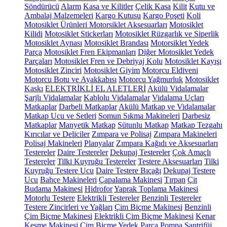
Söndürücü
Alarm
Kasa ve Kilitler
Çelik Kasa
Kilit
Kutu ve
Ambalaj Malzemeleri
Kargo Kutusu
Kargo Poşeti
Koli
Motosiklet Ürünleri
Motorsiklet Aksesuarları
Motosiklet
Kilidi
Motosiklet Stickerları
Motosiklet Rüzgarlık ve Siperlik
Motosiklet Aynası
Motosiklet Brandası
Motorsiklet Yedek
Parça
Motosiklet Fren Ekipmanları
Diğer Motosiklet Yedek
Parçaları
Motosiklet Fren ve Debriyaj Kolu
Motosiklet Kayışı
Motosiklet Zinciri
Motosiklet Giyim
Motorcu Eldiveni
Motorcu Botu ve Ayakkabısı
Motorcu Yağmurluk
Motosiklet
Kaskı
ELEKTRİKLİ EL ALETLERİ
Akülü Vidalamalar
Şarjlı Vidalamalar
Kablolu Vidalamalar
Vidalama Uçları
Matkaplar
Darbeli Matkaplar
Akülü Matkap ve Vidalamalar
Matkap Ucu ve Setleri
Somun Sıkma Makineleri
Darbesiz
Matkaplar
Manyetik Matkap
Sütunlu Matkap
Matkap Tezgahı
Kırıcılar ve Deliciler
Zımpara ve Polisaj
Zımpara Makineleri
Polisaj Makineleri
Planyalar
Zımpara Kağıdı ve Aksesuarları
Testereler
Daire Testereler
Dekupaj Testereler
Çok Amaçlı
Testereler
Tilki Kuyruğu Testereler
Testere Aksesuarları
Tilki
Kuyruğu Testere Ucu
Daire Testere Bıçağı
Dekupaj Testere
Ucu
Bahçe Makineleri
Çapalama Makinesi
Tırpan
Çit
Budama Makinesi
Hidrofor
Yaprak Toplama Makinesi
Motorlu Testere
Elektrikli Testereler
Benzinli Testereler
Testere Zincirleri ve Yağları
Çim Biçme Makinesi
Benzinli
Çim Biçme Makinesi
Elektrikli Çim Biçme Makinesi
Kenar
Kesme Makinesi
Çim Biçme Yedek Parça
Pompa
Santrifüj