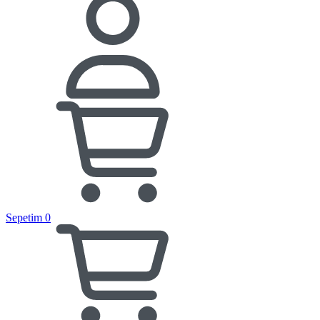
Sepetim
0