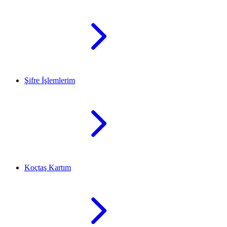
Şifre İşlemlerim
Koçtaş Kartım