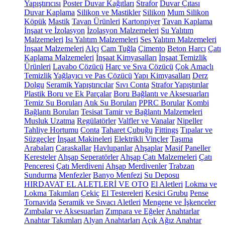
Yapıştırıcısı
Poster Duvar Kağıtları
Strafor
Duvar Çıtası
Duvar Kaplama
Silikon ve Mastikler
Silikon
Mum Silikon
Köpük
Mastik
Tavan Ürünleri
Kartonpiyer
Tavan Kaplama
İnşaat ve İzolasyon
İzolasyon Malzemeleri
Su Yalıtım
Malzemeleri
Isı Yalıtım Malzemeleri
Ses Yalıtım Malzemeleri
İnşaat Malzemeleri
Alçı
Cam Tuğla
Çimento
Beton Harcı
Çatı
Kaplama Malzemeleri
İnşaat Kimyasalları
İnşaat Temizlik
Ürünleri
Lavabo Çözücü
Harç ve Sıva Çözücü
Çok Amaçlı
Temizlik
Yağlayıcı ve Pas Çözücü
Yapı Kimyasalları
Derz
Dolgu
Seramik Yapıştırıcılar
Sıvı Conta
Strafor Yapıştırılar
Plastik Boru ve Ek Parçalar
Boru Bağlantı ve Aksesuarları
Temiz Su Boruları
Atık Su Boruları
PPRC Borular
Kombi
Bağlantı Boruları
Tesisat Tamir ve Bağlantı Malzemeleri
Musluk Uzatma
Regülatörler
Valfler ve Vanalar
Nipeller
Tahliye Hortumu
Conta
Taharet Çubuğu
Fittings
Tıpalar ve
Süzgeçler
İnşaat Makineleri
Elektrikli Vinçler
Taşıma
Arabaları
Caraskallar
Havlupanlar
Ahşaplar
Masif Paneller
Keresteler
Ahşap Seperatörler
Ahşap Çatı Malzemeleri
Çatı
Penceresi
Çatı Merdiveni
Ahşap Merdivenler
Trabzan
Sundurma
Menfezler
Banyo Menfezi
Su Deposu
HIRDAVAT EL ALETLERİ VE OTO
El Aletleri
Lokma ve
Lokma Takımları
Çekiç
El Testereleri
Kesici Grubu
Pense
Tornavida
Seramik ve Sıvacı Aletleri
Mengene ve İşkenceler
Zımbalar ve Aksesuarları
Zımpara ve Eğeler
Anahtarlar
Anahtar Takımları
Alyan Anahtarları
Açık Ağız Anahtar