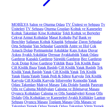
MOBİLYA
Salon ve Oturma Odası
TV Ünitesi ve Sehpası
Tv
Üniteleri
TV Sehpası
Oturma Grupları
Koltuk ve Kanepeler
Koltuk Takımları
Köşe Koltuklar
Tekli Koltuk ve Berjerler
Çekyat
Armut Koltuklar
Masaj Koltuğu
Puf
Bank ve
Benchler
Sallanan Koltuk
Kitaplık
Sehpalar
Zigon Sehpalar
Orta Sehpalar
Yan Sehpalar
Gazetelik
Antre ve Hol
Çok
Amaçlı Dolap
Portmantolar
Askılıklar
Kapı Askısı
Duvar
Askısı
Ayaklı Askılıklar
Dresuar
Ayakkabılık
Yatak Odası
Gardırop
Kapaklı Gardırop
Sürgülü Gardırop
Bez Gardırop
Açık Dolap
Köşe Gardırop
Yüklük
Baza
Tek Kişilik Baza
Çift Kişilik Baza
Yatak Başlığı
Çift Kişilik Yatak Başlığı
Tek
Kişilik Yatak Başlığı
Yatak
Çift Kişilik Yatak
Tek Kişilik
Yatak
Hasta Yatağı
Yatak Pedi & Şiltesi
Karyola
Tek Kişilik
Karyola
Çift Kişilik Karyola
Şifonyerler
Komodin
Yatak
Odası Takımları
Makyaj Masası
Takı Dolabı
Sandık
Paravan
Ofis ve Çalışma Mobilyaları
Çalışma ve Bilgisayar Masası
Oyuncu Koltukları
Çalışma ve Ofis Sandalyeleri
Keson
Ofis
Dolabı
Ofis Koltukları ve Kanepeleri
Ayaklı Küllükler
Laptop
Sehpası
Oyuncu Masası
Toplantı Masası
Ofis Masası ve
Takımları
Yemek Odası
Yemek Odası Takımları
Vitrin
Yemek