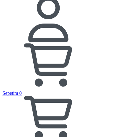
Sepetim
0