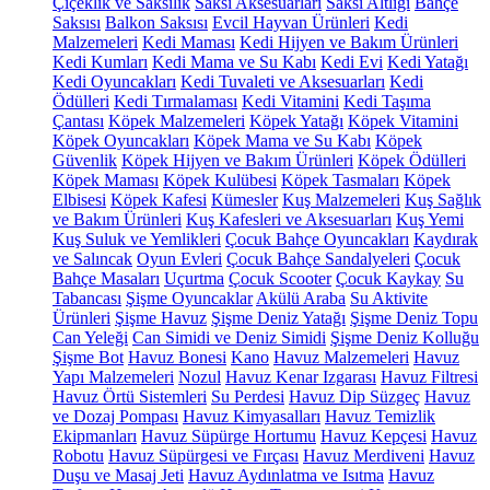
Çiçeklik ve Saksılık
Saksı Aksesuarları
Saksı Altlığı
Bahçe
Saksısı
Balkon Saksısı
Evcil Hayvan Ürünleri
Kedi
Malzemeleri
Kedi Maması
Kedi Hijyen ve Bakım Ürünleri
Kedi Kumları
Kedi Mama ve Su Kabı
Kedi Evi
Kedi Yatağı
Kedi Oyuncakları
Kedi Tuvaleti ve Aksesuarları
Kedi
Ödülleri
Kedi Tırmalaması
Kedi Vitamini
Kedi Taşıma
Çantası
Köpek Malzemeleri
Köpek Yatağı
Köpek Vitamini
Köpek Oyuncakları
Köpek Mama ve Su Kabı
Köpek
Güvenlik
Köpek Hijyen ve Bakım Ürünleri
Köpek Ödülleri
Köpek Maması
Köpek Kulübesi
Köpek Tasmaları
Köpek
Elbisesi
Köpek Kafesi
Kümesler
Kuş Malzemeleri
Kuş Sağlık
ve Bakım Ürünleri
Kuş Kafesleri ve Aksesuarları
Kuş Yemi
Kuş Suluk ve Yemlikleri
Çocuk Bahçe Oyuncakları
Kaydırak
ve Salıncak
Oyun Evleri
Çocuk Bahçe Sandalyeleri
Çocuk
Bahçe Masaları
Uçurtma
Çocuk Scooter
Çocuk Kaykay
Su
Tabancası
Şişme Oyuncaklar
Akülü Araba
Su Aktivite
Ürünleri
Şişme Havuz
Şişme Deniz Yatağı
Şişme Deniz Topu
Can Yeleği
Can Simidi ve Deniz Simidi
Şişme Deniz Kolluğu
Şişme Bot
Havuz Bonesi
Kano
Havuz Malzemeleri
Havuz
Yapı Malzemeleri
Nozul
Havuz Kenar Izgarası
Havuz Filtresi
Havuz Örtü Sistemleri
Su Perdesi
Havuz Dip Süzgeç
Havuz
ve Dozaj Pompası
Havuz Kimyasalları
Havuz Temizlik
Ekipmanları
Havuz Süpürge Hortumu
Havuz Kepçesi
Havuz
Robotu
Havuz Süpürgesi ve Fırçası
Havuz Merdiveni
Havuz
Duşu ve Masaj Jeti
Havuz Aydınlatma ve Isıtma
Havuz