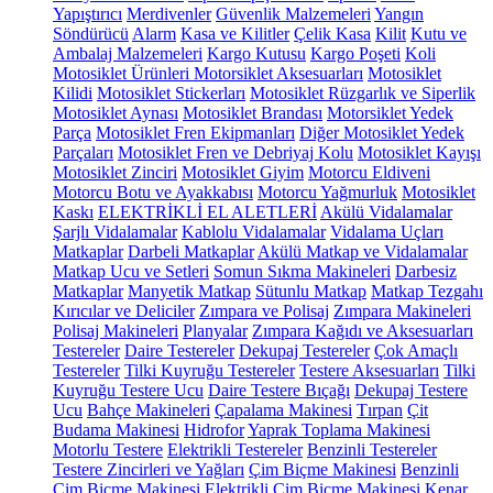
Yapıştırıcı
Merdivenler
Güvenlik Malzemeleri
Yangın
Söndürücü
Alarm
Kasa ve Kilitler
Çelik Kasa
Kilit
Kutu ve
Ambalaj Malzemeleri
Kargo Kutusu
Kargo Poşeti
Koli
Motosiklet Ürünleri
Motorsiklet Aksesuarları
Motosiklet
Kilidi
Motosiklet Stickerları
Motosiklet Rüzgarlık ve Siperlik
Motosiklet Aynası
Motosiklet Brandası
Motorsiklet Yedek
Parça
Motosiklet Fren Ekipmanları
Diğer Motosiklet Yedek
Parçaları
Motosiklet Fren ve Debriyaj Kolu
Motosiklet Kayışı
Motosiklet Zinciri
Motosiklet Giyim
Motorcu Eldiveni
Motorcu Botu ve Ayakkabısı
Motorcu Yağmurluk
Motosiklet
Kaskı
ELEKTRİKLİ EL ALETLERİ
Akülü Vidalamalar
Şarjlı Vidalamalar
Kablolu Vidalamalar
Vidalama Uçları
Matkaplar
Darbeli Matkaplar
Akülü Matkap ve Vidalamalar
Matkap Ucu ve Setleri
Somun Sıkma Makineleri
Darbesiz
Matkaplar
Manyetik Matkap
Sütunlu Matkap
Matkap Tezgahı
Kırıcılar ve Deliciler
Zımpara ve Polisaj
Zımpara Makineleri
Polisaj Makineleri
Planyalar
Zımpara Kağıdı ve Aksesuarları
Testereler
Daire Testereler
Dekupaj Testereler
Çok Amaçlı
Testereler
Tilki Kuyruğu Testereler
Testere Aksesuarları
Tilki
Kuyruğu Testere Ucu
Daire Testere Bıçağı
Dekupaj Testere
Ucu
Bahçe Makineleri
Çapalama Makinesi
Tırpan
Çit
Budama Makinesi
Hidrofor
Yaprak Toplama Makinesi
Motorlu Testere
Elektrikli Testereler
Benzinli Testereler
Testere Zincirleri ve Yağları
Çim Biçme Makinesi
Benzinli
Çim Biçme Makinesi
Elektrikli Çim Biçme Makinesi
Kenar