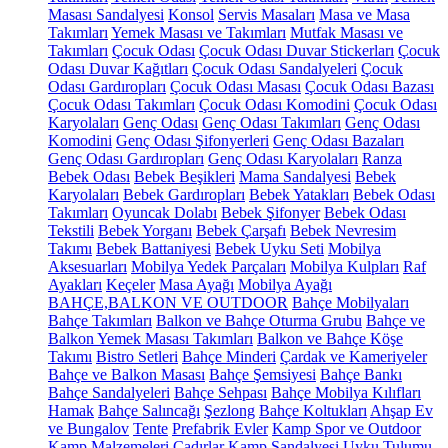
Masası Sandalyesi
Konsol
Servis Masaları
Masa ve Masa
Takımları
Yemek Masası ve Takımları
Mutfak Masası ve
Takımları
Çocuk Odası
Çocuk Odası Duvar Stickerları
Çocuk
Odası Duvar Kağıtları
Çocuk Odası Sandalyeleri
Çocuk
Odası Gardıropları
Çocuk Odası Masası
Çocuk Odası Bazası
Çocuk Odası Takımları
Çocuk Odası Komodini
Çocuk Odası
Karyolaları
Genç Odası
Genç Odası Takımları
Genç Odası
Komodini
Genç Odası Şifonyerleri
Genç Odası Bazaları
Genç Odası Gardıropları
Genç Odası Karyolaları
Ranza
Bebek Odası
Bebek Beşikleri
Mama Sandalyesi
Bebek
Karyolaları
Bebek Gardıropları
Bebek Yatakları
Bebek Odası
Takımları
Oyuncak Dolabı
Bebek Şifonyer
Bebek Odası
Tekstili
Bebek Yorganı
Bebek Çarşafı
Bebek Nevresim
Takımı
Bebek Battaniyesi
Bebek Uyku Seti
Mobilya
Aksesuarları
Mobilya Yedek Parçaları
Mobilya Kulpları
Raf
Ayakları
Keçeler
Masa Ayağı
Mobilya Ayağı
BAHÇE,BALKON VE OUTDOOR
Bahçe Mobilyaları
Bahçe Takımları
Balkon ve Bahçe Oturma Grubu
Bahçe ve
Balkon Yemek Masası Takımları
Balkon ve Bahçe Köşe
Takımı
Bistro Setleri
Bahçe Minderi
Çardak ve Kameriyeler
Bahçe ve Balkon Masası
Bahçe Şemsiyesi
Bahçe Bankı
Bahçe Sandalyeleri
Bahçe Sehpası
Bahçe Mobilya Kılıfları
Hamak
Bahçe Salıncağı
Şezlong
Bahçe Koltukları
Ahşap Ev
ve Bungalov
Tente
Prefabrik Evler
Kamp Spor ve Outdoor
Kamp Malzemeleri
Çadırlar
Kamp Sandalyesi
Uyku Tulumu