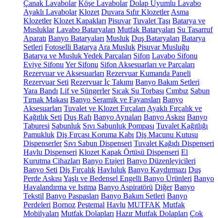
Çanak Lavabolar
Köşe Lavabolar
Dolap Uyumlu Lavabo
Ayaklı Lavabolar
Klozet
Duvara Sıfır Klozetler
Asma
Klozetler
Klozet Kapakları
Pisuvar
Tuvalet Taşı
Batarya ve
Musluklar
Lavabo Bataryaları
Mutfak Bataryaları
Su Tasarruf
Aparatı
Banyo Bataryaları
Musluk
Duş Bataryaları
Batarya
Setleri
Fotoselli Batarya
Ara Musluk
Pisuvar Musluğu
Batarya ve Musluk Yedek Parçaları
Sifon
Lavabo Sifonu
Eviye Sifonu
Yer Sifonu
Sifon Aksesuarları ve Parçaları
Rezervuar ve Aksesuarları
Rezervuar Kumanda Paneli
Rezervuar Seti
Rezervuar İç Takımı
Banyo Bakım Setleri
Yara Bandı
Lif ve Süngerler
Sıcak Su Torbası
Cımbız
Sabun
Tırnak Makası
Banyo Seramik ve Fayansları
Banyo
Aksesuarları
Tuvalet ve Klozet Fırçaları
Ayaklı Fırçalık ve
Kağıtlık Seti
Duş Rafı
Banyo Aynaları
Banyo Askısı
Banyo
Taburesi
Sabunluk
Sıvı Sabunluk Pompası
Tuvalet Kağıtlığı
Pamukluk
Diş Fırçası Koruma Kabı
Diş Macunu Kutusu
Dispenserler
Sıvı Sabun Dispenseri
Tuvalet Kağıdı Dispenseri
Havlu Dispenseri
Klozet Kapak Örtüsü Dispenseri
El
Kurutma Cihazları
Banyo Etajeri
Banyo Düzenleyicileri
Banyo Seti
Diş Fırçalık
Havluluk
Banyo Kaydırmazı
Duş
Perde Askısı
Yaşlı ve Bedensel Engelli Banyo Ürünleri
Banyo
Havalandırma ve Isıtma
Banyo Aspiratörü
Diğer
Banyo
Tekstil
Banyo Paspasları
Banyo Bakım Setleri
Banyo
Perdeleri
Bornoz
Peştemal
Havlu
MUTFAK
Mutfak
Mobilyaları
Mutfak Dolapları
Hazır Mutfak Dolapları
Çok