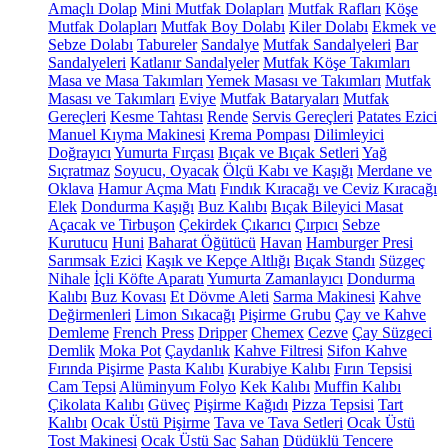
Amaçlı Dolap
Mini Mutfak Dolapları
Mutfak Rafları
Köşe
Mutfak Dolapları
Mutfak Boy Dolabı
Kiler Dolabı
Ekmek ve
Sebze Dolabı
Tabureler
Sandalye
Mutfak Sandalyeleri
Bar
Sandalyeleri
Katlanır Sandalyeler
Mutfak Köşe Takımları
Masa ve Masa Takımları
Yemek Masası ve Takımları
Mutfak
Masası ve Takımları
Eviye
Mutfak Bataryaları
Mutfak
Gereçleri
Kesme Tahtası
Rende
Servis Gereçleri
Patates Ezici
Manuel Kıyma Makinesi
Krema Pompası
Dilimleyici
Doğrayıcı
Yumurta Fırçası
Bıçak ve Bıçak Setleri
Yağ
Sıçratmaz
Soyucu, Oyacak
Ölçü Kabı ve Kaşığı
Merdane ve
Oklava
Hamur Açma Matı
Fındık Kıracağı ve Ceviz Kıracağı
Elek
Dondurma Kaşığı
Buz Kalıbı
Bıçak Bileyici Masat
Açacak ve Tirbuşon
Çekirdek Çıkarıcı
Çırpıcı
Sebze
Kurutucu
Huni
Baharat Öğütücü
Havan
Hamburger Presi
Sarımsak Ezici
Kaşık ve Kepçe Altlığı
Bıçak Standı
Süzgeç
Nihale
İçli Köfte Aparatı
Yumurta Zamanlayıcı
Dondurma
Kalıbı
Buz Kovası
Et Dövme Aleti
Sarma Makinesi
Kahve
Değirmenleri
Limon Sıkacağı
Pişirme Grubu
Çay ve Kahve
Demleme
French Press
Dripper
Chemex
Cezve
Çay Süzgeci
Demlik
Moka Pot
Çaydanlık
Kahve Filtresi
Sifon Kahve
Fırında Pişirme
Pasta Kalıbı
Kurabiye Kalıbı
Fırın Tepsisi
Cam Tepsi
Alüminyum Folyo
Kek Kalıbı
Muffin Kalıbı
Çikolata Kalıbı
Güveç
Pişirme Kağıdı
Pizza Tepsisi
Tart
Kalıbı
Ocak Üstü Pişirme
Tava ve Tava Setleri
Ocak Üstü
Tost Makinesi
Ocak Üstü Sac
Sahan
Düdüklü Tencere