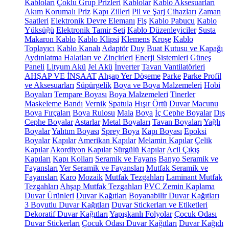
Kabloları
Çoklu Grup Prizleri
Kablolar
Kablo Aksesuarları
Akım Korumalı Priz
Kapı Zilleri
Pil ve Şarj Cihazları
Zaman
Saatleri
Elektronik Devre Elemanı
Fiş
Kablo Pabucu
Kablo
Yüksüğü
Elektronik Tamir Seti
Kablo Düzenleyiciler
Susta
Makaron Kablo
Kablo Klipsi
Klemens
Kroşe
Kablo
Toplayıcı
Kablo Kanalı
Adaptör
Duy
Buat Kutusu ve Kapağı
Aydınlatma Halatları ve Zincirleri
Enerji Sistemleri
Güneş
Paneli
Lityum Akü
Jel Akü
İnverter
Tavan Vantilatörleri
AHŞAP VE İNŞAAT
Ahşap Yer Döşeme
Parke
Parke Profil
ve Aksesuarları
Süpürgelik
Boya ve Boya Malzemeleri
Hobi
Boyaları
Tempare Boyası
Boya Malzemeleri
Tinerler
Maskeleme Bandı
Vernik
Spatula
Hışır Örtü
Duvar Macunu
Boya Fırçaları
Boya Rulosu
Mala
Boya
İç Cephe Boyalar
Dış
Cephe Boyalar
Astarlar
Metal Boyaları
Tavan Boyaları
Yağlı
Boyalar
Yalıtım Boyası
Sprey Boya
Kapı Boyası
Epoksi
Boyalar
Kapılar
Amerikan Kapılar
Melamin Kapılar
Çelik
Kapılar
Akordiyon Kapılar
Sürgülü Kapılar
Acil Çıkış
Kapıları
Kapı Kolları
Seramik ve Fayans
Banyo Seramik ve
Fayansları
Yer Seramik ve Fayansları
Mutfak Seramik ve
Fayansları
Karo
Mozaik
Mutfak Tezgahları
Laminant Mutfak
Tezgahları
Ahşap Mutfak Tezgahları
PVC Zemin Kaplama
Duvar Ürünleri
Duvar Kağıtları
Boyanabilir Duvar Kağıtları
3 Boyutlu Duvar Kağıtları
Duvar Stickerları ve Etiketleri
Dekoratif Duvar Kağıtları
Yapışkanlı Folyolar
Çocuk Odası
Duvar Stickerları
Çocuk Odası Duvar Kağıtları
Duvar Kağıdı