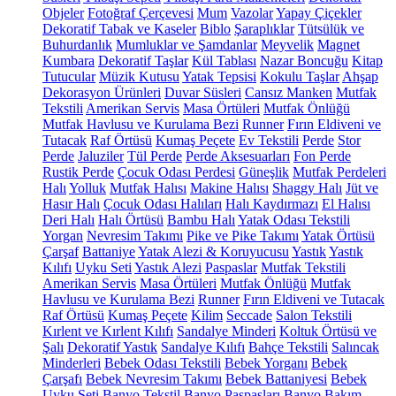
Objeler
Fotoğraf Çerçevesi
Mum
Vazolar
Yapay Çiçekler
Dekoratif Tabak ve Kaseler
Biblo
Şaraplıklar
Tütsülük ve
Buhurdanlık
Mumluklar ve Şamdanlar
Meyvelik
Magnet
Kumbara
Dekoratif Taşlar
Kül Tablası
Nazar Boncuğu
Kitap
Tutucular
Müzik Kutusu
Yatak Tepsisi
Kokulu Taşlar
Ahşap
Dekorasyon Ürünleri
Duvar Süsleri
Cansız Manken
Mutfak
Tekstili
Amerikan Servis
Masa Örtüleri
Mutfak Önlüğü
Mutfak Havlusu ve Kurulama Bezi
Runner
Fırın Eldiveni ve
Tutacak
Raf Örtüsü
Kumaş Peçete
Ev Tekstili
Perde
Stor
Perde
Jaluziler
Tül Perde
Perde Aksesuarları
Fon Perde
Rustik Perde
Çocuk Odası Perdesi
Güneşlik
Mutfak Perdeleri
Halı
Yolluk
Mutfak Halısı
Makine Halısı
Shaggy Halı
Jüt ve
Hasır Halı
Çocuk Odası Halıları
Halı Kaydırmazı
El Halısı
Deri Halı
Halı Örtüsü
Bambu Halı
Yatak Odası Tekstili
Yorgan
Nevresim Takımı
Pike ve Pike Takımı
Yatak Örtüsü
Çarşaf
Battaniye
Yatak Alezi & Koruyucusu
Yastık
Yastık
Kılıfı
Uyku Seti
Yastık Alezi
Paspaslar
Mutfak Tekstili
Amerikan Servis
Masa Örtüleri
Mutfak Önlüğü
Mutfak
Havlusu ve Kurulama Bezi
Runner
Fırın Eldiveni ve Tutacak
Raf Örtüsü
Kumaş Peçete
Kilim
Seccade
Salon Tekstili
Kırlent ve Kırlent Kılıfı
Sandalye Minderi
Koltuk Örtüsü ve
Şalı
Dekoratif Yastık
Sandalye Kılıfı
Bahçe Tekstili
Salıncak
Minderleri
Bebek Odası Tekstili
Bebek Yorganı
Bebek
Çarşafı
Bebek Nevresim Takımı
Bebek Battaniyesi
Bebek
Uyku Seti
Banyo Tekstil
Banyo Paspasları
Banyo Bakım