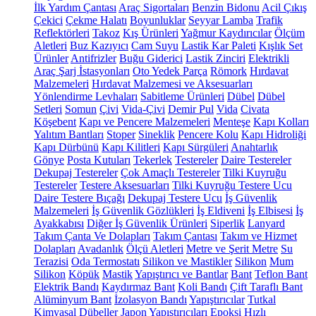
İlk Yardım Çantası
Araç Sigortaları
Benzin Bidonu
Acil Çıkış
Çekici
Çekme Halatı
Boyunluklar
Seyyar Lamba
Trafik
Reflektörleri
Takoz
Kış Ürünleri
Yağmur Kaydırıcılar
Ölçüm
Aletleri
Buz Kazıyıcı
Cam Suyu
Lastik Kar Paleti
Kışlık Set
Ürünler
Antifrizler
Buğu Giderici
Lastik Zinciri
Elektrikli
Araç Şarj İstasyonları
Oto Yedek Parça
Römork
Hırdavat
Malzemeleri
Hırdavat Malzemesi ve Aksesuarları
Yönlendirme Levhaları
Sabitleme Ürünleri
Dübel
Dübel
Setleri
Somun
Çivi
Vida-Çivi
Demir Pul
Vida
Civata
Köşebent
Kapı ve Pencere Malzemeleri
Menteşe
Kapı Kolları
Yalıtım Bantları
Stoper
Sineklik
Pencere Kolu
Kapı Hidroliği
Kapı Dürbünü
Kapı Kilitleri
Kapı Sürgüleri
Anahtarlık
Gönye
Posta Kutuları
Tekerlek
Testereler
Daire Testereler
Dekupaj Testereler
Çok Amaçlı Testereler
Tilki Kuyruğu
Testereler
Testere Aksesuarları
Tilki Kuyruğu Testere Ucu
Daire Testere Bıçağı
Dekupaj Testere Ucu
İş Güvenlik
Malzemeleri
İş Güvenlik Gözlükleri
İş Eldiveni
İş Elbisesi
İş
Ayakkabısı
Diğer İş Güvenlik Ürünleri
Siperlik
Lanyard
Takım Çanta Ve Dolapları
Takım Çantası
Takım ve Hizmet
Dolapları
Avadanlık
Ölçü Aletleri
Metre ve Şerit Metre
Su
Terazisi
Oda Termostatı
Silikon ve Mastikler
Silikon
Mum
Silikon
Köpük
Mastik
Yapıştırıcı ve Bantlar
Bant
Teflon Bant
Elektrik Bandı
Kaydırmaz Bant
Koli Bandı
Çift Taraflı Bant
Alüminyum Bant
İzolasyon Bandı
Yapıştırıcılar
Tutkal
Kimyasal Dübeller
Japon Yapıştırıcıları
Epoksi
Hızlı