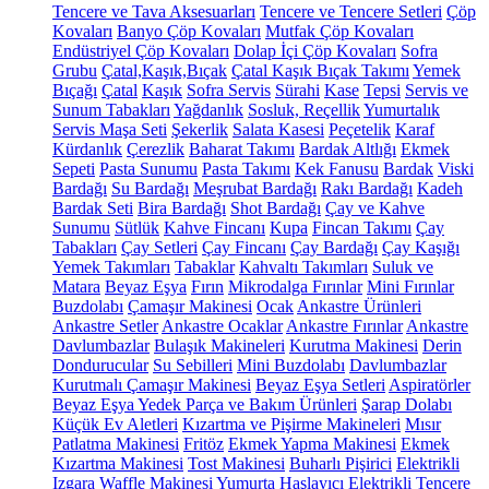
Tencere ve Tava Aksesuarları
Tencere ve Tencere Setleri
Çöp
Kovaları
Banyo Çöp Kovaları
Mutfak Çöp Kovaları
Endüstriyel Çöp Kovaları
Dolap İçi Çöp Kovaları
Sofra
Grubu
Çatal,Kaşık,Bıçak
Çatal Kaşık Bıçak Takımı
Yemek
Bıçağı
Çatal
Kaşık
Sofra Servis
Sürahi
Kase
Tepsi
Servis ve
Sunum Tabakları
Yağdanlık
Sosluk, Reçellik
Yumurtalık
Servis Maşa Seti
Şekerlik
Salata Kasesi
Peçetelik
Karaf
Kürdanlık
Çerezlik
Baharat Takımı
Bardak Altlığı
Ekmek
Sepeti
Pasta Sunumu
Pasta Takımı
Kek Fanusu
Bardak
Viski
Bardağı
Su Bardağı
Meşrubat Bardağı
Rakı Bardağı
Kadeh
Bardak Seti
Bira Bardağı
Shot Bardağı
Çay ve Kahve
Sunumu
Sütlük
Kahve Fincanı
Kupa
Fincan Takımı
Çay
Tabakları
Çay Setleri
Çay Fincanı
Çay Bardağı
Çay Kaşığı
Yemek Takımları
Tabaklar
Kahvaltı Takımları
Suluk ve
Matara
Beyaz Eşya
Fırın
Mikrodalga Fırınlar
Mini Fırınlar
Buzdolabı
Çamaşır Makinesi
Ocak
Ankastre Ürünleri
Ankastre Setler
Ankastre Ocaklar
Ankastre Fırınlar
Ankastre
Davlumbazlar
Bulaşık Makineleri
Kurutma Makinesi
Derin
Dondurucular
Su Sebilleri
Mini Buzdolabı
Davlumbazlar
Kurutmalı Çamaşır Makinesi
Beyaz Eşya Setleri
Aspiratörler
Beyaz Eşya Yedek Parça ve Bakım Ürünleri
Şarap Dolabı
Küçük Ev Aletleri
Kızartma ve Pişirme Makineleri
Mısır
Patlatma Makinesi
Fritöz
Ekmek Yapma Makinesi
Ekmek
Kızartma Makinesi
Tost Makinesi
Buharlı Pişirici
Elektrikli
Izgara
Waffle Makinesi
Yumurta Haşlayıcı
Elektrikli Tencere