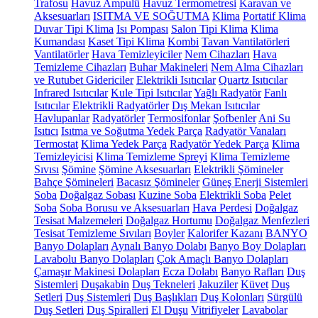
Trafosu
Havuz Ampulü
Havuz Termometresi
Karavan ve
Aksesuarları
ISITMA VE SOĞUTMA
Klima
Portatif Klima
Duvar Tipi Klima
Isı Pompası
Salon Tipi Klima
Klima
Kumandası
Kaset Tipi Klima
Kombi
Tavan Vantilatörleri
Vantilatörler
Hava Temizleyiciler
Nem Cihazları
Hava
Temizleme Cihazları
Buhar Makineleri
Nem Alma Cihazları
ve Rutubet Gidericiler
Elektrikli Isıtıcılar
Quartz Isıtıcılar
Infrared Isıtıcılar
Kule Tipi Isıtıcılar
Yağlı Radyatör
Fanlı
Isıtıcılar
Elektrikli Radyatörler
Dış Mekan Isıtıcılar
Havlupanlar
Radyatörler
Termosifonlar
Şofbenler
Ani Su
Isıtıcı
Isıtma ve Soğutma Yedek Parça
Radyatör Vanaları
Termostat
Klima Yedek Parça
Radyatör Yedek Parça
Klima
Temizleyicisi
Klima Temizleme Spreyi
Klima Temizleme
Sıvısı
Şömine
Şömine Aksesuarları
Elektrikli Şömineler
Bahçe Şömineleri
Bacasız Şömineler
Güneş Enerji Sistemleri
Soba
Doğalgaz Sobası
Kuzine Soba
Elektrikli Soba
Pelet
Soba
Soba Borusu ve Aksesuarları
Hava Perdesi
Doğalgaz
Tesisat Malzemeleri
Doğalgaz Hortumu
Doğalgaz Menfezleri
Tesisat Temizleme Sıvıları
Boyler
Kalorifer Kazanı
BANYO
Banyo Dolapları
Aynalı Banyo Dolabı
Banyo Boy Dolapları
Lavabolu Banyo Dolapları
Çok Amaçlı Banyo Dolapları
Çamaşır Makinesi Dolapları
Ecza Dolabı
Banyo Rafları
Duş
Sistemleri
Duşakabin
Duş Tekneleri
Jakuziler
Küvet
Duş
Setleri
Duş Sistemleri
Duş Başlıkları
Duş Kolonları
Sürgülü
Duş Setleri
Duş Spiralleri
El Duşu
Vitrifiyeler
Lavabolar