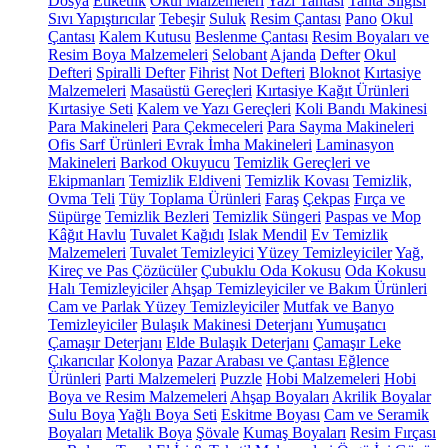
Dosya
Etiketlik
Okul Malzemeleri
Yazı Tahtası
Tahta Silgisi
Sıvı Yapıştırıcılar
Tebeşir
Suluk
Resim Çantası
Pano
Okul
Çantası
Kalem Kutusu
Beslenme Çantası
Resim Boyaları ve
Resim Boya Malzemeleri
Selobant
Ajanda
Defter
Okul
Defteri
Spiralli Defter
Fihrist
Not Defteri
Bloknot
Kırtasiye
Malzemeleri
Masaüstü Gereçleri
Kırtasiye Kağıt Ürünleri
Kırtasiye Seti
Kalem ve Yazı Gereçleri
Koli Bandı Makinesi
Para Makineleri
Para Çekmeceleri
Para Sayma Makineleri
Ofis Sarf Ürünleri
Evrak İmha Makineleri
Laminasyon
Makineleri
Barkod Okuyucu
Temizlik Gereçleri ve
Ekipmanları
Temizlik Eldiveni
Temizlik Kovası
Temizlik,
Ovma Teli
Tüy Toplama Ürünleri
Faraş
Çekpas
Fırça ve
Süpürge
Temizlik Bezleri
Temizlik Süngeri
Paspas ve Mop
Kâğıt Havlu
Tuvalet Kağıdı
Islak Mendil
Ev Temizlik
Malzemeleri
Tuvalet Temizleyici
Yüzey Temizleyiciler
Yağ,
Kireç ve Pas Çözücüler
Çubuklu Oda Kokusu
Oda Kokusu
Halı Temizleyiciler
Ahşap Temizleyiciler ve Bakım Ürünleri
Cam ve Parlak Yüzey Temizleyiciler
Mutfak ve Banyo
Temizleyiciler
Bulaşık Makinesi Deterjanı
Yumuşatıcı
Çamaşır Deterjanı
Elde Bulaşık Deterjanı
Çamaşır Leke
Çıkarıcılar
Kolonya
Pazar Arabası ve Çantası
Eğlence
Ürünleri
Parti Malzemeleri
Puzzle
Hobi Malzemeleri
Hobi
Boya ve Resim Malzemeleri
Ahşap Boyaları
Akrilik Boyalar
Sulu Boya
Yağlı Boya Seti
Eskitme Boyası
Cam ve Seramik
Boyaları
Metalik Boya
Şövale
Kumaş Boyaları
Resim Fırçası