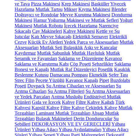
ve Tava
Pizza Makinesi
Krep Makinesi
Basküller
Yiyecek
Hazırlama
Mutfak Tartısı
Mikser
Kıyma Makinesi
Blender
Doğrayıcı ve Rondolar
Meyve Kurutma Makinesi
Dondurma
Makinesi
Hamur Yoğurma Makinesi ve Mutfak Şefleri
Yoğurt
Makinesi
Mutfak Robotu
İçecek Hazırlama
Narenciye
Sıkacağı
Çay Makineleri
Kahve Makinesi
Kettle ve Su
Isıtıcılar
Katı Meyve Sıkacağı
Elektrikli Semaver
Elektrikli
Cezve
Küçük Ev Aletleri Yedek Parça ve Aksesuarları
Mutfak
Aksesuarları
Mutfak Seti
Bulaşıklık
Askı ve Kancalar
Kaydırmaz
Mutfak Sabunluk
Mutfak Havluluk
Mutfak
Seramik ve Fayansları
Saklama ve Düzenleme
Kavanoz
Saklama ve Karıştırma Kabı
Çöp Poşeti
Sebzelikler
Saklama
Bonesi ve Kapağı
Mutfak Raf Düzenleyici
Poşetlik
Kaşıklık
Beslenme Kutusu
Damacana Pompası
Ekmeklik
Sefer Tası
Streç Film
Peçete Yüzüğü
Kavanoz Kapağı
Pipet
Buzdolabı
Poşeti
Doypack
Su Arıtma Cihazları ve Aksesuarları
Su
Arıtma Cihazları
Su Arıtma Filtreleri
Su Arıtma Aksesuarları
ve Yedek Parçaları
Arıtma Musluğu
Endüstriyel Mutfak
Ürünleri
Gıda ve İçecek
Kahve
Filtre Kahve Kağıdı
Türk
Kahvesi
Kapsül Kahve
Filtre Kahve
Çekirdek Kahve
Mutfak
Tezgahları
Laminant Mutfak Tezgahları
Ahşap Mutfak
Tezgahları
Bulaşık Makineleri
Derin Dondurucular
Su
Sebilleri
DEKORASYON VE EV GEREÇLERİ
Yılbaşı
Ürünleri
Yılbaşı Ağacı
Yılbaşı Aydınlatmaları
Yılbaşı Ağacı
Süsleri
Yılbaşı Sepeti
Yılbaşı Parti Malzemeleri
Dekoratif