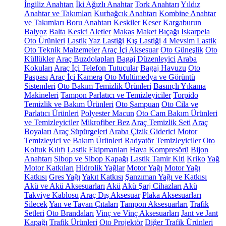
İngiliz Anahtarı
İki Ağızlı Anahtar
Tork Anahtarı
Yıldız
Anahtar ve Takımları
Kurbağcık Anahtarı
Kombine Anahtar
ve Takımları
Boru Anahtarı
Keskiler
Keser
Kargaburun
Balyoz
Balta
Kesici Aletler
Makas
Maket Bıçağı
Iskarpela
Oto Ürünleri
Lastik
Yaz Lastiği
Kış Lastiği
4 Mevsim Lastik
Oto Teknik Malzemeler
Araç İçi Aksesuar
Oto Güneşlik
Oto
Küllükler
Araç Buzdolapları
Bagaj Düzenleyici
Araba
Kokuları
Araç İçi Telefon Tutucular
Bagaj Havuzu
Oto
Paspası
Araç İçi Kamera
Oto Multimedya ve Görüntü
Sistemleri
Oto Bakım Temizlik Ürünleri
Basınçlı Yıkama
Makineleri
Tampon Parlatıcı ve Temizleyiciler
Torpido
Temizlik ve Bakım Ürünleri
Oto Şampuan
Oto Cila ve
Parlatıcı Ürünleri
Polyester Macun
Oto Cam Bakım Ürünleri
ve Temizleyiciler
Mikrofiber Bez
Araç Temizlik Seti
Araç
Boyaları
Araç Süpürgeleri
Araba Çizik Giderici
Motor
Temizleyici ve Bakım Ürünleri
Radyatör Temizleyiciler
Oto
Koltuk Kılıfı
Lastik Ekipmanları
Hava Kompresörü
Bijon
Anahtarı
Sibop ve Sibop Kapağı
Lastik Tamir Kiti
Kriko
Yağ
Motor Katkıları
Hidrolik Yağlar
Motor Yağı
Motor Yağı
Katkısı
Gres Yağı
Yakıt Katkısı
Şanzıman Yağı ve Katkısı
Akü ve Akü Aksesuarları
Akü
Akü Şarj Cihazları
Akü
Takviye Kablosu
Araç Dış Aksesuar
Plaka Aksesuarları
Silecek
Yan ve Tavan Çıtaları
Tampon Aksesuarları
Trafik
Setleri
Oto Brandaları
Vinç ve Vinç Aksesuarları
Jant ve Jant
Kapağı
Trafik Ürünleri
Oto Projektör
Diğer Trafik Ürünleri