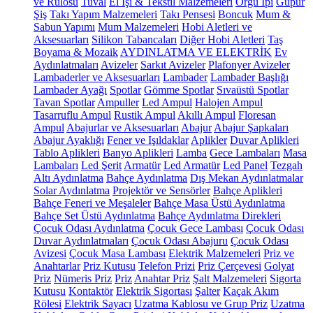
ve Rulosu
Tuval
El İşi & Tekstil Malzemeleri
Örgü İpi
Güpür
Şiş
Takı Yapım Malzemeleri
Takı Pensesi
Boncuk
Mum &
Sabun Yapımı
Mum Malzemeleri
Hobi Aletleri ve
Aksesuarları
Silikon Tabancaları
Diğer Hobi Aletleri
Taş
Boyama & Mozaik
AYDINLATMA VE ELEKTRİK
Ev
Aydınlatmaları
Avizeler
Sarkıt Avizeler
Plafonyer Avizeler
Lambaderler ve Aksesuarları
Lambader
Lambader Başlığı
Lambader Ayağı
Spotlar
Gömme Spotlar
Sıvaüstü Spotlar
Tavan Spotlar
Ampuller
Led Ampul
Halojen Ampul
Tasarruflu Ampul
Rustik Ampul
Akıllı Ampul
Floresan
Ampul
Abajurlar ve Aksesuarları
Abajur
Abajur Şapkaları
Abajur Ayaklığı
Fener ve Işıldaklar
Aplikler
Duvar Aplikleri
Tablo Aplikleri
Banyo Aplikleri
Lamba
Gece Lambaları
Masa
Lambaları
Led Şerit
Armatür
Led Armatür
Led Panel
Tezgah
Altı Aydınlatma
Bahçe Aydınlatma
Dış Mekan Aydınlatmalar
Solar Aydınlatma
Projektör ve Sensörler
Bahçe Aplikleri
Bahçe Feneri ve Meşaleler
Bahçe Masa Üstü Aydınlatma
Bahçe Set Üstü Aydınlatma
Bahçe Aydınlatma Direkleri
Çocuk Odası Aydınlatma
Çocuk Gece Lambası
Çocuk Odası
Duvar Aydınlatmaları
Çocuk Odası Abajuru
Çocuk Odası
Avizesi
Çocuk Masa Lambası
Elektrik Malzemeleri
Priz ve
Anahtarlar
Priz Kutusu
Telefon Prizi
Priz Çerçevesi
Golyat
Priz
Nümeris Priz
Priz
Anahtar Priz
Şalt Malzemeleri
Sigorta
Kutusu
Kontaktör
Elektrik Sigortası
Şalter
Kaçak Akım
Rölesi
Elektrik Sayacı
Uzatma Kablosu ve Grup Priz
Uzatma