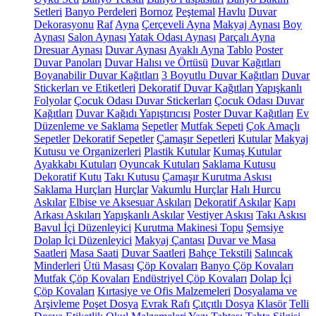
Setleri
Banyo Perdeleri
Bornoz
Peştemal
Havlu
Duvar
Dekorasyonu
Raf
Ayna
Çerçeveli Ayna
Makyaj Aynası
Boy
Aynası
Salon Aynası
Yatak Odası Aynası
Parçalı Ayna
Dresuar Aynası
Duvar Aynası
Ayaklı Ayna
Tablo
Poster
Duvar Panoları
Duvar Halısı ve Örtüsü
Duvar Kağıtları
Boyanabilir Duvar Kağıtları
3 Boyutlu Duvar Kağıtları
Duvar
Stickerları ve Etiketleri
Dekoratif Duvar Kağıtları
Yapışkanlı
Folyolar
Çocuk Odası Duvar Stickerları
Çocuk Odası Duvar
Kağıtları
Duvar Kağıdı Yapıştırıcısı
Poster Duvar Kağıtları
Ev
Düzenleme ve Saklama
Sepetler
Mutfak Sepeti
Çok Amaçlı
Sepetler
Dekoratif Sepetler
Çamaşır Sepetleri
Kutular
Makyaj
Kutusu ve Organizerleri
Plastik Kutular
Kumaş Kutular
Ayakkabı Kutuları
Oyuncak Kutuları
Saklama Kutusu
Dekoratif Kutu
Takı Kutusu
Çamaşır Kurutma Askısı
Saklama Hurçları
Hurçlar
Vakumlu Hurçlar
Halı Hurcu
Askılar
Elbise ve Aksesuar Askıları
Dekoratif Askılar
Kapı
Arkası Askıları
Yapışkanlı Askılar
Vestiyer Askısı
Takı Askısı
Bavul İçi Düzenleyici
Kurutma Makinesi Topu
Şemsiye
Dolap İçi Düzenleyici
Makyaj Çantası
Duvar ve Masa
Saatleri
Masa Saati
Duvar Saatleri
Bahçe Tekstili
Salıncak
Minderleri
Ütü Masası
Çöp Kovaları
Banyo Çöp Kovaları
Mutfak Çöp Kovaları
Endüstriyel Çöp Kovaları
Dolap İçi
Çöp Kovaları
Kırtasiye ve Ofis Malzemeleri
Dosyalama ve
Arşivleme
Poşet Dosya
Evrak Rafı
Çıtçıtlı Dosya
Klasör
Telli