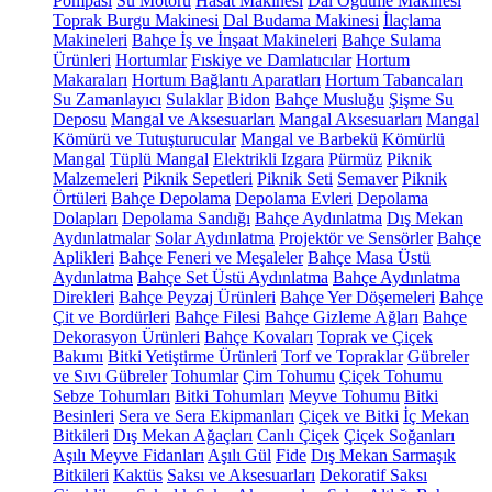
Pompası
Su Motoru
Hasat Makinesi
Dal Öğütme Makinesi
Toprak Burgu Makinesi
Dal Budama Makinesi
İlaçlama
Makineleri
Bahçe İş ve İnşaat Makineleri
Bahçe Sulama
Ürünleri
Hortumlar
Fıskiye ve Damlatıcılar
Hortum
Makaraları
Hortum Bağlantı Aparatları
Hortum Tabancaları
Su Zamanlayıcı
Sulaklar
Bidon
Bahçe Musluğu
Şişme Su
Deposu
Mangal ve Aksesuarları
Mangal Aksesuarları
Mangal
Kömürü ve Tutuşturucular
Mangal ve Barbekü
Kömürlü
Mangal
Tüplü Mangal
Elektrikli Izgara
Pürmüz
Piknik
Malzemeleri
Piknik Sepetleri
Piknik Seti
Semaver
Piknik
Örtüleri
Bahçe Depolama
Depolama Evleri
Depolama
Dolapları
Depolama Sandığı
Bahçe Aydınlatma
Dış Mekan
Aydınlatmalar
Solar Aydınlatma
Projektör ve Sensörler
Bahçe
Aplikleri
Bahçe Feneri ve Meşaleler
Bahçe Masa Üstü
Aydınlatma
Bahçe Set Üstü Aydınlatma
Bahçe Aydınlatma
Direkleri
Bahçe Peyzaj Ürünleri
Bahçe Yer Döşemeleri
Bahçe
Çit ve Bordürleri
Bahçe Filesi
Bahçe Gizleme Ağları
Bahçe
Dekorasyon Ürünleri
Bahçe Kovaları
Toprak ve Çiçek
Bakımı
Bitki Yetiştirme Ürünleri
Torf ve Topraklar
Gübreler
ve Sıvı Gübreler
Tohumlar
Çim Tohumu
Çiçek Tohumu
Sebze Tohumları
Bitki Tohumları
Meyve Tohumu
Bitki
Besinleri
Sera ve Sera Ekipmanları
Çiçek ve Bitki
İç Mekan
Bitkileri
Dış Mekan Ağaçları
Canlı Çiçek
Çiçek Soğanları
Aşılı Meyve Fidanları
Aşılı Gül
Fide
Dış Mekan Sarmaşık
Bitkileri
Kaktüs
Saksı ve Aksesuarları
Dekoratif Saksı