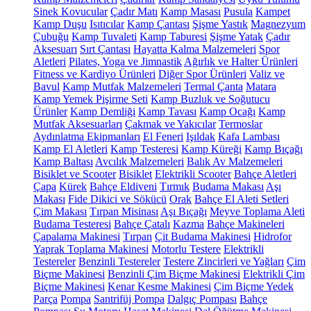
Sinek Kovucular
Çadır Matı
Kamp Masası
Pusula
Kampet
Kamp Duşu
Isıtıcılar
Kamp Çantası
Şişme Yastık
Magnezyum
Çubuğu
Kamp Tuvaleti
Kamp Taburesi
Şişme Yatak
Çadır
Aksesuarı
Sırt Çantası
Hayatta Kalma Malzemeleri
Spor
Aletleri
Pilates, Yoga ve Jimnastik
Ağırlık ve Halter Ürünleri
Fitness ve Kardiyo Ürünleri
Diğer Spor Ürünleri
Valiz ve
Bavul
Kamp Mutfak Malzemeleri
Termal Çanta
Matara
Kamp Yemek Pişirme Seti
Kamp Buzluk ve Soğutucu
Ürünler
Kamp Demliği
Kamp Tavası
Kamp Ocağı
Kamp
Mutfak Aksesuarları
Çakmak ve Yakıcılar
Termoslar
Aydınlatma Ekipmanları
El Feneri
Işıldak
Kafa Lambası
Kamp El Aletleri
Kamp Testeresi
Kamp Küreği
Kamp Bıçağı
Kamp Baltası
Avcılık Malzemeleri
Balık Av Malzemeleri
Bisiklet ve Scooter
Bisiklet
Elektrikli Scooter
Bahçe Aletleri
Çapa
Kürek
Bahçe Eldiveni
Tırmık
Budama Makası
Aşı
Makası
Fide Dikici ve Sökücü
Orak
Bahçe El Aleti Setleri
Çim Makası
Tırpan Misinası
Aşı Bıçağı
Meyve Toplama Aleti
Budama Testeresi
Bahçe Çatalı
Kazma
Bahçe Makineleri
Çapalama Makinesi
Tırpan
Çit Budama Makinesi
Hidrofor
Yaprak Toplama Makinesi
Motorlu Testere
Elektrikli
Testereler
Benzinli Testereler
Testere Zincirleri ve Yağları
Çim
Biçme Makinesi
Benzinli Çim Biçme Makinesi
Elektrikli Çim
Biçme Makinesi
Kenar Kesme Makinesi
Çim Biçme Yedek
Parça
Pompa
Santrifüj Pompa
Dalgıç Pompası
Bahçe