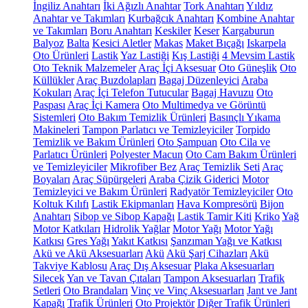
İngiliz Anahtarı
İki Ağızlı Anahtar
Tork Anahtarı
Yıldız
Anahtar ve Takımları
Kurbağcık Anahtarı
Kombine Anahtar
ve Takımları
Boru Anahtarı
Keskiler
Keser
Kargaburun
Balyoz
Balta
Kesici Aletler
Makas
Maket Bıçağı
Iskarpela
Oto Ürünleri
Lastik
Yaz Lastiği
Kış Lastiği
4 Mevsim Lastik
Oto Teknik Malzemeler
Araç İçi Aksesuar
Oto Güneşlik
Oto
Küllükler
Araç Buzdolapları
Bagaj Düzenleyici
Araba
Kokuları
Araç İçi Telefon Tutucular
Bagaj Havuzu
Oto
Paspası
Araç İçi Kamera
Oto Multimedya ve Görüntü
Sistemleri
Oto Bakım Temizlik Ürünleri
Basınçlı Yıkama
Makineleri
Tampon Parlatıcı ve Temizleyiciler
Torpido
Temizlik ve Bakım Ürünleri
Oto Şampuan
Oto Cila ve
Parlatıcı Ürünleri
Polyester Macun
Oto Cam Bakım Ürünleri
ve Temizleyiciler
Mikrofiber Bez
Araç Temizlik Seti
Araç
Boyaları
Araç Süpürgeleri
Araba Çizik Giderici
Motor
Temizleyici ve Bakım Ürünleri
Radyatör Temizleyiciler
Oto
Koltuk Kılıfı
Lastik Ekipmanları
Hava Kompresörü
Bijon
Anahtarı
Sibop ve Sibop Kapağı
Lastik Tamir Kiti
Kriko
Yağ
Motor Katkıları
Hidrolik Yağlar
Motor Yağı
Motor Yağı
Katkısı
Gres Yağı
Yakıt Katkısı
Şanzıman Yağı ve Katkısı
Akü ve Akü Aksesuarları
Akü
Akü Şarj Cihazları
Akü
Takviye Kablosu
Araç Dış Aksesuar
Plaka Aksesuarları
Silecek
Yan ve Tavan Çıtaları
Tampon Aksesuarları
Trafik
Setleri
Oto Brandaları
Vinç ve Vinç Aksesuarları
Jant ve Jant
Kapağı
Trafik Ürünleri
Oto Projektör
Diğer Trafik Ürünleri