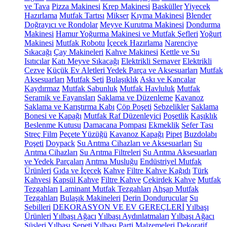
ve Tava
Pizza Makinesi
Krep Makinesi
Basküller
Yiyecek
Hazırlama
Mutfak Tartısı
Mikser
Kıyma Makinesi
Blender
Doğrayıcı ve Rondolar
Meyve Kurutma Makinesi
Dondurma
Makinesi
Hamur Yoğurma Makinesi ve Mutfak Şefleri
Yoğurt
Makinesi
Mutfak Robotu
İçecek Hazırlama
Narenciye
Sıkacağı
Çay Makineleri
Kahve Makinesi
Kettle ve Su
Isıtıcılar
Katı Meyve Sıkacağı
Elektrikli Semaver
Elektrikli
Cezve
Küçük Ev Aletleri Yedek Parça ve Aksesuarları
Mutfak
Aksesuarları
Mutfak Seti
Bulaşıklık
Askı ve Kancalar
Kaydırmaz
Mutfak Sabunluk
Mutfak Havluluk
Mutfak
Seramik ve Fayansları
Saklama ve Düzenleme
Kavanoz
Saklama ve Karıştırma Kabı
Çöp Poşeti
Sebzelikler
Saklama
Bonesi ve Kapağı
Mutfak Raf Düzenleyici
Poşetlik
Kaşıklık
Beslenme Kutusu
Damacana Pompası
Ekmeklik
Sefer Tası
Streç Film
Peçete Yüzüğü
Kavanoz Kapağı
Pipet
Buzdolabı
Poşeti
Doypack
Su Arıtma Cihazları ve Aksesuarları
Su
Arıtma Cihazları
Su Arıtma Filtreleri
Su Arıtma Aksesuarları
ve Yedek Parçaları
Arıtma Musluğu
Endüstriyel Mutfak
Ürünleri
Gıda ve İçecek
Kahve
Filtre Kahve Kağıdı
Türk
Kahvesi
Kapsül Kahve
Filtre Kahve
Çekirdek Kahve
Mutfak
Tezgahları
Laminant Mutfak Tezgahları
Ahşap Mutfak
Tezgahları
Bulaşık Makineleri
Derin Dondurucular
Su
Sebilleri
DEKORASYON VE EV GEREÇLERİ
Yılbaşı
Ürünleri
Yılbaşı Ağacı
Yılbaşı Aydınlatmaları
Yılbaşı Ağacı
Süsleri
Yılbaşı Sepeti
Yılbaşı Parti Malzemeleri
Dekoratif