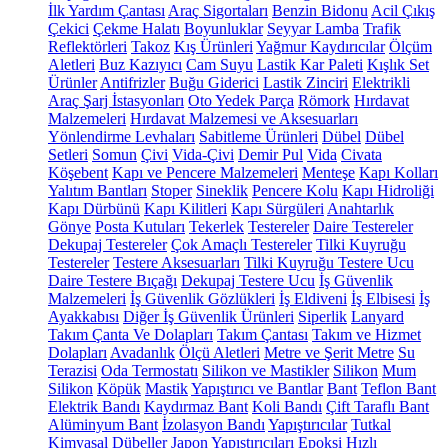
İlk Yardım Çantası
Araç Sigortaları
Benzin Bidonu
Acil Çıkış
Çekici
Çekme Halatı
Boyunluklar
Seyyar Lamba
Trafik
Reflektörleri
Takoz
Kış Ürünleri
Yağmur Kaydırıcılar
Ölçüm
Aletleri
Buz Kazıyıcı
Cam Suyu
Lastik Kar Paleti
Kışlık Set
Ürünler
Antifrizler
Buğu Giderici
Lastik Zinciri
Elektrikli
Araç Şarj İstasyonları
Oto Yedek Parça
Römork
Hırdavat
Malzemeleri
Hırdavat Malzemesi ve Aksesuarları
Yönlendirme Levhaları
Sabitleme Ürünleri
Dübel
Dübel
Setleri
Somun
Çivi
Vida-Çivi
Demir Pul
Vida
Civata
Köşebent
Kapı ve Pencere Malzemeleri
Menteşe
Kapı Kolları
Yalıtım Bantları
Stoper
Sineklik
Pencere Kolu
Kapı Hidroliği
Kapı Dürbünü
Kapı Kilitleri
Kapı Sürgüleri
Anahtarlık
Gönye
Posta Kutuları
Tekerlek
Testereler
Daire Testereler
Dekupaj Testereler
Çok Amaçlı Testereler
Tilki Kuyruğu
Testereler
Testere Aksesuarları
Tilki Kuyruğu Testere Ucu
Daire Testere Bıçağı
Dekupaj Testere Ucu
İş Güvenlik
Malzemeleri
İş Güvenlik Gözlükleri
İş Eldiveni
İş Elbisesi
İş
Ayakkabısı
Diğer İş Güvenlik Ürünleri
Siperlik
Lanyard
Takım Çanta Ve Dolapları
Takım Çantası
Takım ve Hizmet
Dolapları
Avadanlık
Ölçü Aletleri
Metre ve Şerit Metre
Su
Terazisi
Oda Termostatı
Silikon ve Mastikler
Silikon
Mum
Silikon
Köpük
Mastik
Yapıştırıcı ve Bantlar
Bant
Teflon Bant
Elektrik Bandı
Kaydırmaz Bant
Koli Bandı
Çift Taraflı Bant
Alüminyum Bant
İzolasyon Bandı
Yapıştırıcılar
Tutkal
Kimyasal Dübeller
Japon Yapıştırıcıları
Epoksi
Hızlı