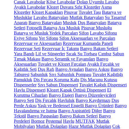
Çanak Lavabolar
Köşe Lavabolar
Dolap Uyumlu Lavabo
Ayaklı Lavabolar
Klozet
Duvara Sıfır Klozetler
Asma
Klozetler
Klozet Kapakları
Pisuvar
Tuvalet Taşı
Batarya ve
Musluklar
Lavabo Bataryaları
Mutfak Bataryaları
Su Tasarruf
Aparatı
Banyo Bataryaları
Musluk
Duş Bataryaları
Batarya
Setleri
Fotoselli Batarya
Ara Musluk
Pisuvar Musluğu
Batarya ve Musluk Yedek Parçaları
Sifon
Lavabo Sifonu
Eviye Sifonu
Yer Sifonu
Sifon Aksesuarları ve Parçaları
Rezervuar ve Aksesuarları
Rezervuar Kumanda Paneli
Rezervuar Seti
Rezervuar İç Takımı
Banyo Bakım Setleri
Yara Bandı
Lif ve Süngerler
Sıcak Su Torbası
Cımbız
Sabun
Tırnak Makası
Banyo Seramik ve Fayansları
Banyo
Aksesuarları
Tuvalet ve Klozet Fırçaları
Ayaklı Fırçalık ve
Kağıtlık Seti
Duş Rafı
Banyo Aynaları
Banyo Askısı
Banyo
Taburesi
Sabunluk
Sıvı Sabunluk Pompası
Tuvalet Kağıtlığı
Pamukluk
Diş Fırçası Koruma Kabı
Diş Macunu Kutusu
Dispenserler
Sıvı Sabun Dispenseri
Tuvalet Kağıdı Dispenseri
Havlu Dispenseri
Klozet Kapak Örtüsü Dispenseri
El
Kurutma Cihazları
Banyo Etajeri
Banyo Düzenleyicileri
Banyo Seti
Diş Fırçalık
Havluluk
Banyo Kaydırmazı
Duş
Perde Askısı
Yaşlı ve Bedensel Engelli Banyo Ürünleri
Banyo
Havalandırma ve Isıtma
Banyo Aspiratörü
Diğer
Banyo
Tekstil
Banyo Paspasları
Banyo Bakım Setleri
Banyo
Perdeleri
Bornoz
Peştemal
Havlu
MUTFAK
Mutfak
Mobilyaları
Mutfak Dolapları
Hazır Mutfak Dolapları
Çok