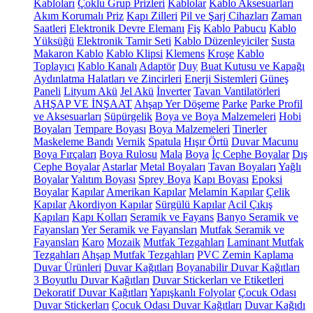
Kabloları
Çoklu Grup Prizleri
Kablolar
Kablo Aksesuarları
Akım Korumalı Priz
Kapı Zilleri
Pil ve Şarj Cihazları
Zaman
Saatleri
Elektronik Devre Elemanı
Fiş
Kablo Pabucu
Kablo
Yüksüğü
Elektronik Tamir Seti
Kablo Düzenleyiciler
Susta
Makaron Kablo
Kablo Klipsi
Klemens
Kroşe
Kablo
Toplayıcı
Kablo Kanalı
Adaptör
Duy
Buat Kutusu ve Kapağı
Aydınlatma Halatları ve Zincirleri
Enerji Sistemleri
Güneş
Paneli
Lityum Akü
Jel Akü
İnverter
Tavan Vantilatörleri
AHŞAP VE İNŞAAT
Ahşap Yer Döşeme
Parke
Parke Profil
ve Aksesuarları
Süpürgelik
Boya ve Boya Malzemeleri
Hobi
Boyaları
Tempare Boyası
Boya Malzemeleri
Tinerler
Maskeleme Bandı
Vernik
Spatula
Hışır Örtü
Duvar Macunu
Boya Fırçaları
Boya Rulosu
Mala
Boya
İç Cephe Boyalar
Dış
Cephe Boyalar
Astarlar
Metal Boyaları
Tavan Boyaları
Yağlı
Boyalar
Yalıtım Boyası
Sprey Boya
Kapı Boyası
Epoksi
Boyalar
Kapılar
Amerikan Kapılar
Melamin Kapılar
Çelik
Kapılar
Akordiyon Kapılar
Sürgülü Kapılar
Acil Çıkış
Kapıları
Kapı Kolları
Seramik ve Fayans
Banyo Seramik ve
Fayansları
Yer Seramik ve Fayansları
Mutfak Seramik ve
Fayansları
Karo
Mozaik
Mutfak Tezgahları
Laminant Mutfak
Tezgahları
Ahşap Mutfak Tezgahları
PVC Zemin Kaplama
Duvar Ürünleri
Duvar Kağıtları
Boyanabilir Duvar Kağıtları
3 Boyutlu Duvar Kağıtları
Duvar Stickerları ve Etiketleri
Dekoratif Duvar Kağıtları
Yapışkanlı Folyolar
Çocuk Odası
Duvar Stickerları
Çocuk Odası Duvar Kağıtları
Duvar Kağıdı