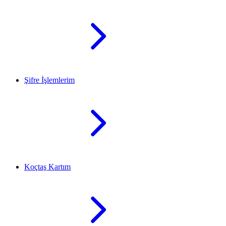
Şifre İşlemlerim
Koçtaş Kartım