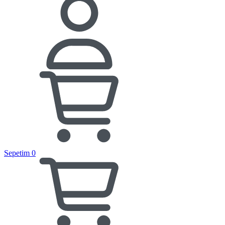
Sepetim
0