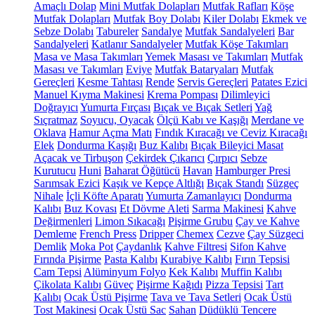
Amaçlı Dolap
Mini Mutfak Dolapları
Mutfak Rafları
Köşe
Mutfak Dolapları
Mutfak Boy Dolabı
Kiler Dolabı
Ekmek ve
Sebze Dolabı
Tabureler
Sandalye
Mutfak Sandalyeleri
Bar
Sandalyeleri
Katlanır Sandalyeler
Mutfak Köşe Takımları
Masa ve Masa Takımları
Yemek Masası ve Takımları
Mutfak
Masası ve Takımları
Eviye
Mutfak Bataryaları
Mutfak
Gereçleri
Kesme Tahtası
Rende
Servis Gereçleri
Patates Ezici
Manuel Kıyma Makinesi
Krema Pompası
Dilimleyici
Doğrayıcı
Yumurta Fırçası
Bıçak ve Bıçak Setleri
Yağ
Sıçratmaz
Soyucu, Oyacak
Ölçü Kabı ve Kaşığı
Merdane ve
Oklava
Hamur Açma Matı
Fındık Kıracağı ve Ceviz Kıracağı
Elek
Dondurma Kaşığı
Buz Kalıbı
Bıçak Bileyici Masat
Açacak ve Tirbuşon
Çekirdek Çıkarıcı
Çırpıcı
Sebze
Kurutucu
Huni
Baharat Öğütücü
Havan
Hamburger Presi
Sarımsak Ezici
Kaşık ve Kepçe Altlığı
Bıçak Standı
Süzgeç
Nihale
İçli Köfte Aparatı
Yumurta Zamanlayıcı
Dondurma
Kalıbı
Buz Kovası
Et Dövme Aleti
Sarma Makinesi
Kahve
Değirmenleri
Limon Sıkacağı
Pişirme Grubu
Çay ve Kahve
Demleme
French Press
Dripper
Chemex
Cezve
Çay Süzgeci
Demlik
Moka Pot
Çaydanlık
Kahve Filtresi
Sifon Kahve
Fırında Pişirme
Pasta Kalıbı
Kurabiye Kalıbı
Fırın Tepsisi
Cam Tepsi
Alüminyum Folyo
Kek Kalıbı
Muffin Kalıbı
Çikolata Kalıbı
Güveç
Pişirme Kağıdı
Pizza Tepsisi
Tart
Kalıbı
Ocak Üstü Pişirme
Tava ve Tava Setleri
Ocak Üstü
Tost Makinesi
Ocak Üstü Sac
Sahan
Düdüklü Tencere