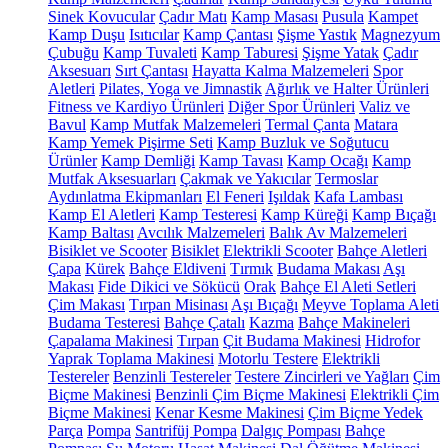
Sinek Kovucular
Çadır Matı
Kamp Masası
Pusula
Kampet
Kamp Duşu
Isıtıcılar
Kamp Çantası
Şişme Yastık
Magnezyum
Çubuğu
Kamp Tuvaleti
Kamp Taburesi
Şişme Yatak
Çadır
Aksesuarı
Sırt Çantası
Hayatta Kalma Malzemeleri
Spor
Aletleri
Pilates, Yoga ve Jimnastik
Ağırlık ve Halter Ürünleri
Fitness ve Kardiyo Ürünleri
Diğer Spor Ürünleri
Valiz ve
Bavul
Kamp Mutfak Malzemeleri
Termal Çanta
Matara
Kamp Yemek Pişirme Seti
Kamp Buzluk ve Soğutucu
Ürünler
Kamp Demliği
Kamp Tavası
Kamp Ocağı
Kamp
Mutfak Aksesuarları
Çakmak ve Yakıcılar
Termoslar
Aydınlatma Ekipmanları
El Feneri
Işıldak
Kafa Lambası
Kamp El Aletleri
Kamp Testeresi
Kamp Küreği
Kamp Bıçağı
Kamp Baltası
Avcılık Malzemeleri
Balık Av Malzemeleri
Bisiklet ve Scooter
Bisiklet
Elektrikli Scooter
Bahçe Aletleri
Çapa
Kürek
Bahçe Eldiveni
Tırmık
Budama Makası
Aşı
Makası
Fide Dikici ve Sökücü
Orak
Bahçe El Aleti Setleri
Çim Makası
Tırpan Misinası
Aşı Bıçağı
Meyve Toplama Aleti
Budama Testeresi
Bahçe Çatalı
Kazma
Bahçe Makineleri
Çapalama Makinesi
Tırpan
Çit Budama Makinesi
Hidrofor
Yaprak Toplama Makinesi
Motorlu Testere
Elektrikli
Testereler
Benzinli Testereler
Testere Zincirleri ve Yağları
Çim
Biçme Makinesi
Benzinli Çim Biçme Makinesi
Elektrikli Çim
Biçme Makinesi
Kenar Kesme Makinesi
Çim Biçme Yedek
Parça
Pompa
Santrifüj Pompa
Dalgıç Pompası
Bahçe