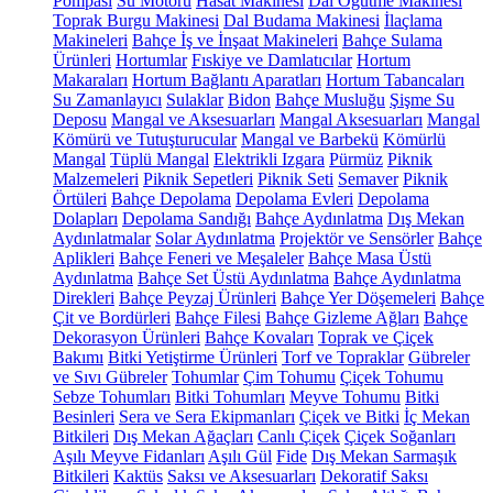
Pompası
Su Motoru
Hasat Makinesi
Dal Öğütme Makinesi
Toprak Burgu Makinesi
Dal Budama Makinesi
İlaçlama
Makineleri
Bahçe İş ve İnşaat Makineleri
Bahçe Sulama
Ürünleri
Hortumlar
Fıskiye ve Damlatıcılar
Hortum
Makaraları
Hortum Bağlantı Aparatları
Hortum Tabancaları
Su Zamanlayıcı
Sulaklar
Bidon
Bahçe Musluğu
Şişme Su
Deposu
Mangal ve Aksesuarları
Mangal Aksesuarları
Mangal
Kömürü ve Tutuşturucular
Mangal ve Barbekü
Kömürlü
Mangal
Tüplü Mangal
Elektrikli Izgara
Pürmüz
Piknik
Malzemeleri
Piknik Sepetleri
Piknik Seti
Semaver
Piknik
Örtüleri
Bahçe Depolama
Depolama Evleri
Depolama
Dolapları
Depolama Sandığı
Bahçe Aydınlatma
Dış Mekan
Aydınlatmalar
Solar Aydınlatma
Projektör ve Sensörler
Bahçe
Aplikleri
Bahçe Feneri ve Meşaleler
Bahçe Masa Üstü
Aydınlatma
Bahçe Set Üstü Aydınlatma
Bahçe Aydınlatma
Direkleri
Bahçe Peyzaj Ürünleri
Bahçe Yer Döşemeleri
Bahçe
Çit ve Bordürleri
Bahçe Filesi
Bahçe Gizleme Ağları
Bahçe
Dekorasyon Ürünleri
Bahçe Kovaları
Toprak ve Çiçek
Bakımı
Bitki Yetiştirme Ürünleri
Torf ve Topraklar
Gübreler
ve Sıvı Gübreler
Tohumlar
Çim Tohumu
Çiçek Tohumu
Sebze Tohumları
Bitki Tohumları
Meyve Tohumu
Bitki
Besinleri
Sera ve Sera Ekipmanları
Çiçek ve Bitki
İç Mekan
Bitkileri
Dış Mekan Ağaçları
Canlı Çiçek
Çiçek Soğanları
Aşılı Meyve Fidanları
Aşılı Gül
Fide
Dış Mekan Sarmaşık
Bitkileri
Kaktüs
Saksı ve Aksesuarları
Dekoratif Saksı