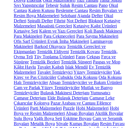
Dosya
Etiketlik
Okul Malzemeleri
Yazı Tahtası
Tahta Silgisi
Sıvı Yapıştırıcılar
Tebeşir
Suluk
Resim Çantası
Pano
Okul
Çantası
Kalem Kutusu
Beslenme Çantası
Resim Boyaları ve
Resim Boya Malzemeleri
Selobant
Ajanda
Defter
Okul
Defteri
Spiralli Defter
Fihrist
Not Defteri
Bloknot
Kırtasiye
Malzemeleri
Masaüstü Gereçleri
Kırtasiye Kağıt Ürünleri
Kırtasiye Seti
Kalem ve Yazı Gereçleri
Koli Bandı Makinesi
Para Makineleri
Para Çekmeceleri
Para Sayma Makineleri
Ofis Sarf Ürünleri
Evrak İmha Makineleri
Laminasyon
Makineleri
Barkod Okuyucu
Temizlik Gereçleri ve
Ekipmanları
Temizlik Eldiveni
Temizlik Kovası
Temizlik,
Ovma Teli
Tüy Toplama Ürünleri
Faraş
Çekpas
Fırça ve
Süpürge
Temizlik Bezleri
Temizlik Süngeri
Paspas ve Mop
Kâğıt Havlu
Tuvalet Kağıdı
Islak Mendil
Ev Temizlik
Malzemeleri
Tuvalet Temizleyici
Yüzey Temizleyiciler
Yağ,
Kireç ve Pas Çözücüler
Çubuklu Oda Kokusu
Oda Kokusu
Halı Temizleyiciler
Ahşap Temizleyiciler ve Bakım Ürünleri
Cam ve Parlak Yüzey Temizleyiciler
Mutfak ve Banyo
Temizleyiciler
Bulaşık Makinesi Deterjanı
Yumuşatıcı
Çamaşır Deterjanı
Elde Bulaşık Deterjanı
Çamaşır Leke
Çıkarıcılar
Kolonya
Pazar Arabası ve Çantası
Eğlence
Ürünleri
Parti Malzemeleri
Puzzle
Hobi Malzemeleri
Hobi
Boya ve Resim Malzemeleri
Ahşap Boyaları
Akrilik Boyalar
Sulu Boya
Yağlı Boya Seti
Eskitme Boyası
Cam ve Seramik
Boyaları
Metalik Boya
Şövale
Kumaş Boyaları
Resim Fırçası