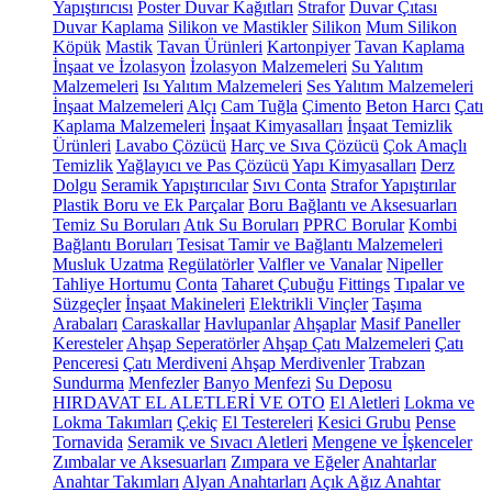
Yapıştırıcısı
Poster Duvar Kağıtları
Strafor
Duvar Çıtası
Duvar Kaplama
Silikon ve Mastikler
Silikon
Mum Silikon
Köpük
Mastik
Tavan Ürünleri
Kartonpiyer
Tavan Kaplama
İnşaat ve İzolasyon
İzolasyon Malzemeleri
Su Yalıtım
Malzemeleri
Isı Yalıtım Malzemeleri
Ses Yalıtım Malzemeleri
İnşaat Malzemeleri
Alçı
Cam Tuğla
Çimento
Beton Harcı
Çatı
Kaplama Malzemeleri
İnşaat Kimyasalları
İnşaat Temizlik
Ürünleri
Lavabo Çözücü
Harç ve Sıva Çözücü
Çok Amaçlı
Temizlik
Yağlayıcı ve Pas Çözücü
Yapı Kimyasalları
Derz
Dolgu
Seramik Yapıştırıcılar
Sıvı Conta
Strafor Yapıştırılar
Plastik Boru ve Ek Parçalar
Boru Bağlantı ve Aksesuarları
Temiz Su Boruları
Atık Su Boruları
PPRC Borular
Kombi
Bağlantı Boruları
Tesisat Tamir ve Bağlantı Malzemeleri
Musluk Uzatma
Regülatörler
Valfler ve Vanalar
Nipeller
Tahliye Hortumu
Conta
Taharet Çubuğu
Fittings
Tıpalar ve
Süzgeçler
İnşaat Makineleri
Elektrikli Vinçler
Taşıma
Arabaları
Caraskallar
Havlupanlar
Ahşaplar
Masif Paneller
Keresteler
Ahşap Seperatörler
Ahşap Çatı Malzemeleri
Çatı
Penceresi
Çatı Merdiveni
Ahşap Merdivenler
Trabzan
Sundurma
Menfezler
Banyo Menfezi
Su Deposu
HIRDAVAT EL ALETLERİ VE OTO
El Aletleri
Lokma ve
Lokma Takımları
Çekiç
El Testereleri
Kesici Grubu
Pense
Tornavida
Seramik ve Sıvacı Aletleri
Mengene ve İşkenceler
Zımbalar ve Aksesuarları
Zımpara ve Eğeler
Anahtarlar
Anahtar Takımları
Alyan Anahtarları
Açık Ağız Anahtar