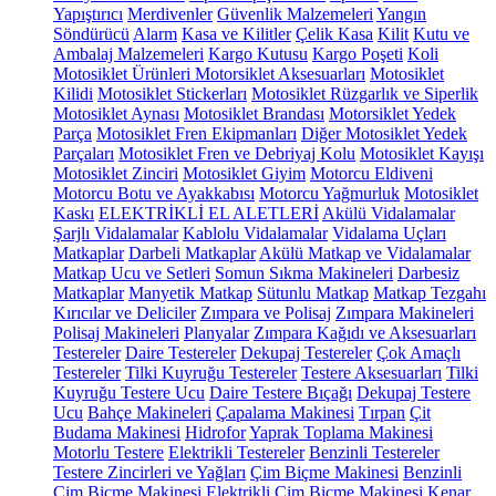
Yapıştırıcı
Merdivenler
Güvenlik Malzemeleri
Yangın
Söndürücü
Alarm
Kasa ve Kilitler
Çelik Kasa
Kilit
Kutu ve
Ambalaj Malzemeleri
Kargo Kutusu
Kargo Poşeti
Koli
Motosiklet Ürünleri
Motorsiklet Aksesuarları
Motosiklet
Kilidi
Motosiklet Stickerları
Motosiklet Rüzgarlık ve Siperlik
Motosiklet Aynası
Motosiklet Brandası
Motorsiklet Yedek
Parça
Motosiklet Fren Ekipmanları
Diğer Motosiklet Yedek
Parçaları
Motosiklet Fren ve Debriyaj Kolu
Motosiklet Kayışı
Motosiklet Zinciri
Motosiklet Giyim
Motorcu Eldiveni
Motorcu Botu ve Ayakkabısı
Motorcu Yağmurluk
Motosiklet
Kaskı
ELEKTRİKLİ EL ALETLERİ
Akülü Vidalamalar
Şarjlı Vidalamalar
Kablolu Vidalamalar
Vidalama Uçları
Matkaplar
Darbeli Matkaplar
Akülü Matkap ve Vidalamalar
Matkap Ucu ve Setleri
Somun Sıkma Makineleri
Darbesiz
Matkaplar
Manyetik Matkap
Sütunlu Matkap
Matkap Tezgahı
Kırıcılar ve Deliciler
Zımpara ve Polisaj
Zımpara Makineleri
Polisaj Makineleri
Planyalar
Zımpara Kağıdı ve Aksesuarları
Testereler
Daire Testereler
Dekupaj Testereler
Çok Amaçlı
Testereler
Tilki Kuyruğu Testereler
Testere Aksesuarları
Tilki
Kuyruğu Testere Ucu
Daire Testere Bıçağı
Dekupaj Testere
Ucu
Bahçe Makineleri
Çapalama Makinesi
Tırpan
Çit
Budama Makinesi
Hidrofor
Yaprak Toplama Makinesi
Motorlu Testere
Elektrikli Testereler
Benzinli Testereler
Testere Zincirleri ve Yağları
Çim Biçme Makinesi
Benzinli
Çim Biçme Makinesi
Elektrikli Çim Biçme Makinesi
Kenar