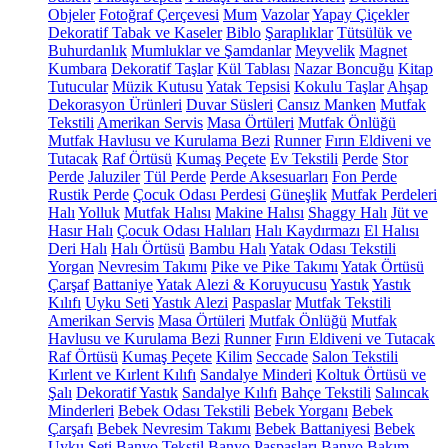
Objeler
Fotoğraf Çerçevesi
Mum
Vazolar
Yapay Çiçekler
Dekoratif Tabak ve Kaseler
Biblo
Şaraplıklar
Tütsülük ve
Buhurdanlık
Mumluklar ve Şamdanlar
Meyvelik
Magnet
Kumbara
Dekoratif Taşlar
Kül Tablası
Nazar Boncuğu
Kitap
Tutucular
Müzik Kutusu
Yatak Tepsisi
Kokulu Taşlar
Ahşap
Dekorasyon Ürünleri
Duvar Süsleri
Cansız Manken
Mutfak
Tekstili
Amerikan Servis
Masa Örtüleri
Mutfak Önlüğü
Mutfak Havlusu ve Kurulama Bezi
Runner
Fırın Eldiveni ve
Tutacak
Raf Örtüsü
Kumaş Peçete
Ev Tekstili
Perde
Stor
Perde
Jaluziler
Tül Perde
Perde Aksesuarları
Fon Perde
Rustik Perde
Çocuk Odası Perdesi
Güneşlik
Mutfak Perdeleri
Halı
Yolluk
Mutfak Halısı
Makine Halısı
Shaggy Halı
Jüt ve
Hasır Halı
Çocuk Odası Halıları
Halı Kaydırmazı
El Halısı
Deri Halı
Halı Örtüsü
Bambu Halı
Yatak Odası Tekstili
Yorgan
Nevresim Takımı
Pike ve Pike Takımı
Yatak Örtüsü
Çarşaf
Battaniye
Yatak Alezi & Koruyucusu
Yastık
Yastık
Kılıfı
Uyku Seti
Yastık Alezi
Paspaslar
Mutfak Tekstili
Amerikan Servis
Masa Örtüleri
Mutfak Önlüğü
Mutfak
Havlusu ve Kurulama Bezi
Runner
Fırın Eldiveni ve Tutacak
Raf Örtüsü
Kumaş Peçete
Kilim
Seccade
Salon Tekstili
Kırlent ve Kırlent Kılıfı
Sandalye Minderi
Koltuk Örtüsü ve
Şalı
Dekoratif Yastık
Sandalye Kılıfı
Bahçe Tekstili
Salıncak
Minderleri
Bebek Odası Tekstili
Bebek Yorganı
Bebek
Çarşafı
Bebek Nevresim Takımı
Bebek Battaniyesi
Bebek
Uyku Seti
Banyo Tekstil
Banyo Paspasları
Banyo Bakım