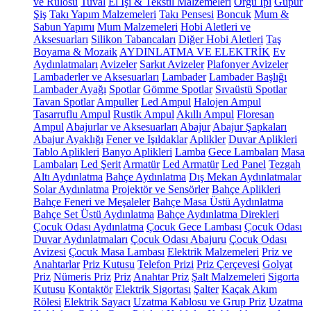
ve Rulosu
Tuval
El İşi & Tekstil Malzemeleri
Örgü İpi
Güpür
Şiş
Takı Yapım Malzemeleri
Takı Pensesi
Boncuk
Mum &
Sabun Yapımı
Mum Malzemeleri
Hobi Aletleri ve
Aksesuarları
Silikon Tabancaları
Diğer Hobi Aletleri
Taş
Boyama & Mozaik
AYDINLATMA VE ELEKTRİK
Ev
Aydınlatmaları
Avizeler
Sarkıt Avizeler
Plafonyer Avizeler
Lambaderler ve Aksesuarları
Lambader
Lambader Başlığı
Lambader Ayağı
Spotlar
Gömme Spotlar
Sıvaüstü Spotlar
Tavan Spotlar
Ampuller
Led Ampul
Halojen Ampul
Tasarruflu Ampul
Rustik Ampul
Akıllı Ampul
Floresan
Ampul
Abajurlar ve Aksesuarları
Abajur
Abajur Şapkaları
Abajur Ayaklığı
Fener ve Işıldaklar
Aplikler
Duvar Aplikleri
Tablo Aplikleri
Banyo Aplikleri
Lamba
Gece Lambaları
Masa
Lambaları
Led Şerit
Armatür
Led Armatür
Led Panel
Tezgah
Altı Aydınlatma
Bahçe Aydınlatma
Dış Mekan Aydınlatmalar
Solar Aydınlatma
Projektör ve Sensörler
Bahçe Aplikleri
Bahçe Feneri ve Meşaleler
Bahçe Masa Üstü Aydınlatma
Bahçe Set Üstü Aydınlatma
Bahçe Aydınlatma Direkleri
Çocuk Odası Aydınlatma
Çocuk Gece Lambası
Çocuk Odası
Duvar Aydınlatmaları
Çocuk Odası Abajuru
Çocuk Odası
Avizesi
Çocuk Masa Lambası
Elektrik Malzemeleri
Priz ve
Anahtarlar
Priz Kutusu
Telefon Prizi
Priz Çerçevesi
Golyat
Priz
Nümeris Priz
Priz
Anahtar Priz
Şalt Malzemeleri
Sigorta
Kutusu
Kontaktör
Elektrik Sigortası
Şalter
Kaçak Akım
Rölesi
Elektrik Sayacı
Uzatma Kablosu ve Grup Priz
Uzatma