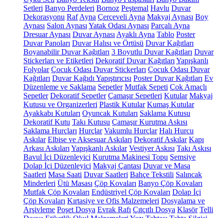
Setleri
Banyo Perdeleri
Bornoz
Peştemal
Havlu
Duvar
Dekorasyonu
Raf
Ayna
Çerçeveli Ayna
Makyaj Aynası
Boy
Aynası
Salon Aynası
Yatak Odası Aynası
Parçalı Ayna
Dresuar Aynası
Duvar Aynası
Ayaklı Ayna
Tablo
Poster
Duvar Panoları
Duvar Halısı ve Örtüsü
Duvar Kağıtları
Boyanabilir Duvar Kağıtları
3 Boyutlu Duvar Kağıtları
Duvar
Stickerları ve Etiketleri
Dekoratif Duvar Kağıtları
Yapışkanlı
Folyolar
Çocuk Odası Duvar Stickerları
Çocuk Odası Duvar
Kağıtları
Duvar Kağıdı Yapıştırıcısı
Poster Duvar Kağıtları
Ev
Düzenleme ve Saklama
Sepetler
Mutfak Sepeti
Çok Amaçlı
Sepetler
Dekoratif Sepetler
Çamaşır Sepetleri
Kutular
Makyaj
Kutusu ve Organizerleri
Plastik Kutular
Kumaş Kutular
Ayakkabı Kutuları
Oyuncak Kutuları
Saklama Kutusu
Dekoratif Kutu
Takı Kutusu
Çamaşır Kurutma Askısı
Saklama Hurçları
Hurçlar
Vakumlu Hurçlar
Halı Hurcu
Askılar
Elbise ve Aksesuar Askıları
Dekoratif Askılar
Kapı
Arkası Askıları
Yapışkanlı Askılar
Vestiyer Askısı
Takı Askısı
Bavul İçi Düzenleyici
Kurutma Makinesi Topu
Şemsiye
Dolap İçi Düzenleyici
Makyaj Çantası
Duvar ve Masa
Saatleri
Masa Saati
Duvar Saatleri
Bahçe Tekstili
Salıncak
Minderleri
Ütü Masası
Çöp Kovaları
Banyo Çöp Kovaları
Mutfak Çöp Kovaları
Endüstriyel Çöp Kovaları
Dolap İçi
Çöp Kovaları
Kırtasiye ve Ofis Malzemeleri
Dosyalama ve
Arşivleme
Poşet Dosya
Evrak Rafı
Çıtçıtlı Dosya
Klasör
Telli