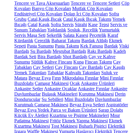
Tencere ve Tava Aksesuarları
Tencere ve Tencere Setleri
Çöp
Kovaları
Banyo Çöp Kovaları
Mutfak Çöp Kovaları
Endüstriyel Çöp Kovaları
Dolap İçi Çöp Kovaları
Sofra
Grubu
Çatal,Kaşık,Bıçak
Çatal Kaşık Bıçak Takımı
Yemek
Bıçağı
Çatal
Kaşık
Sofra Servis
Sürahi
Kase
Tepsi
Servis ve
Sunum Tabakları
Yağdanlık
Sosluk, Reçellik
Yumurtalık
Servis Maşa Seti
Şekerlik
Salata Kasesi
Peçetelik
Karaf
Kürdanlık
Çerezlik
Baharat Takımı
Bardak Altlığı
Ekmek
Sepeti
Pasta Sunumu
Pasta Takımı
Kek Fanusu
Bardak
Viski
Bardağı
Su Bardağı
Meşrubat Bardağı
Rakı Bardağı
Kadeh
Bardak Seti
Bira Bardağı
Shot Bardağı
Çay ve Kahve
Sunumu
Sütlük
Kahve Fincanı
Kupa
Fincan Takımı
Çay
Tabakları
Çay Setleri
Çay Fincanı
Çay Bardağı
Çay Kaşığı
Yemek Takımları
Tabaklar
Kahvaltı Takımları
Suluk ve
Matara
Beyaz Eşya
Fırın
Mikrodalga Fırınlar
Mini Fırınlar
Buzdolabı
Çamaşır Makinesi
Ocak
Ankastre Ürünleri
Ankastre Setler
Ankastre Ocaklar
Ankastre Fırınlar
Ankastre
Davlumbazlar
Bulaşık Makineleri
Kurutma Makinesi
Derin
Dondurucular
Su Sebilleri
Mini Buzdolabı
Davlumbazlar
Kurutmalı Çamaşır Makinesi
Beyaz Eşya Setleri
Aspiratörler
Beyaz Eşya Yedek Parça ve Bakım Ürünleri
Şarap Dolabı
Küçük Ev Aletleri
Kızartma ve Pişirme Makineleri
Mısır
Patlatma Makinesi
Fritöz
Ekmek Yapma Makinesi
Ekmek
Kızartma Makinesi
Tost Makinesi
Buharlı Pişirici
Elektrikli
Izgara
Waffle Makinesi
Yumurta Haşlayıcı
Elektrikli Tencere