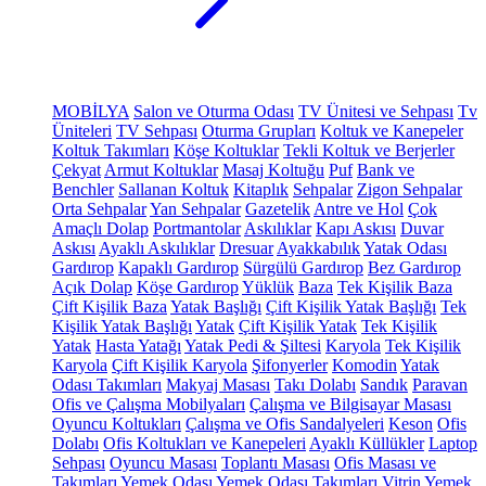
MOBİLYA
Salon ve Oturma Odası
TV Ünitesi ve Sehpası
Tv
Üniteleri
TV Sehpası
Oturma Grupları
Koltuk ve Kanepeler
Koltuk Takımları
Köşe Koltuklar
Tekli Koltuk ve Berjerler
Çekyat
Armut Koltuklar
Masaj Koltuğu
Puf
Bank ve
Benchler
Sallanan Koltuk
Kitaplık
Sehpalar
Zigon Sehpalar
Orta Sehpalar
Yan Sehpalar
Gazetelik
Antre ve Hol
Çok
Amaçlı Dolap
Portmantolar
Askılıklar
Kapı Askısı
Duvar
Askısı
Ayaklı Askılıklar
Dresuar
Ayakkabılık
Yatak Odası
Gardırop
Kapaklı Gardırop
Sürgülü Gardırop
Bez Gardırop
Açık Dolap
Köşe Gardırop
Yüklük
Baza
Tek Kişilik Baza
Çift Kişilik Baza
Yatak Başlığı
Çift Kişilik Yatak Başlığı
Tek
Kişilik Yatak Başlığı
Yatak
Çift Kişilik Yatak
Tek Kişilik
Yatak
Hasta Yatağı
Yatak Pedi & Şiltesi
Karyola
Tek Kişilik
Karyola
Çift Kişilik Karyola
Şifonyerler
Komodin
Yatak
Odası Takımları
Makyaj Masası
Takı Dolabı
Sandık
Paravan
Ofis ve Çalışma Mobilyaları
Çalışma ve Bilgisayar Masası
Oyuncu Koltukları
Çalışma ve Ofis Sandalyeleri
Keson
Ofis
Dolabı
Ofis Koltukları ve Kanepeleri
Ayaklı Küllükler
Laptop
Sehpası
Oyuncu Masası
Toplantı Masası
Ofis Masası ve
Takımları
Yemek Odası
Yemek Odası Takımları
Vitrin
Yemek