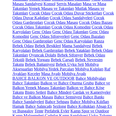
Masası Sandalyesi
Konsol
Servis Masaları
Masa ve Masa
Takımları
Yemek Masası ve Takımları
Mutfak Masası ve
Takımları
Çocuk Odası
Çocuk Odası Duvar Stickerları
Çocuk
Odası Duvar Kağıtları
Çocuk Odası Sandalyeleri
Çocuk
Odası Gardıropları
Çocuk Odası Masası
Çocuk Odası Bazası
Çocuk Odası Takımları
Çocuk Odası Komodini
Çocuk Odası
Karyolaları
Genç Odası
Genç Odası Takımları
Genç Odası
Komodini
Genç Odası Şifonyerleri
Genç Odası Bazaları
Genç Odası Gardıropları
Genç Odası Karyolaları
Ranza
Bebek Odası
Bebek Beşikleri
Mama Sandalyesi
Bebek
Karyolaları
Bebek Gardıropları
Bebek Yatakları
Bebek Odası
Takımları
Oyuncak Dolabı
Bebek Şifonyer
Bebek Odası
Tekstili
Bebek Yorganı
Bebek Çarşafı
Bebek Nevresim
Takımı
Bebek Battaniyesi
Bebek Uyku Seti
Mobilya
Aksesuarları
Mobilya Yedek Parçaları
Mobilya Kulpları
Raf
Ayakları
Keçeler
Masa Ayağı
Mobilya Ayağı
BAHÇE,BALKON VE OUTDOOR
Bahçe Mobilyaları
Bahçe Takımları
Balkon ve Bahçe Oturma Grubu
Bahçe ve
Balkon Yemek Masası Takımları
Balkon ve Bahçe Köşe
Takımı
Bistro Setleri
Bahçe Minderi
Çardak ve Kameriyeler
Bahçe ve Balkon Masası
Bahçe Şemsiyesi
Bahçe Bankı
Bahçe Sandalyeleri
Bahçe Sehpası
Bahçe Mobilya Kılıfları
Hamak
Bahçe Salıncağı
Şezlong
Bahçe Koltukları
Ahşap Ev
ve Bungalov
Tente
Prefabrik Evler
Kamp Spor ve Outdoor
Kamp Malzemeleri
Çadırlar
Kamp Sandalyesi
Uyku Tulumu