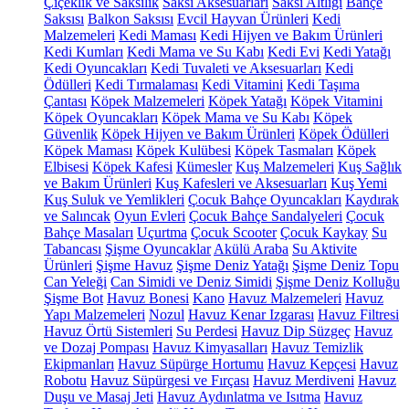
Çiçeklik ve Saksılık
Saksı Aksesuarları
Saksı Altlığı
Bahçe
Saksısı
Balkon Saksısı
Evcil Hayvan Ürünleri
Kedi
Malzemeleri
Kedi Maması
Kedi Hijyen ve Bakım Ürünleri
Kedi Kumları
Kedi Mama ve Su Kabı
Kedi Evi
Kedi Yatağı
Kedi Oyuncakları
Kedi Tuvaleti ve Aksesuarları
Kedi
Ödülleri
Kedi Tırmalaması
Kedi Vitamini
Kedi Taşıma
Çantası
Köpek Malzemeleri
Köpek Yatağı
Köpek Vitamini
Köpek Oyuncakları
Köpek Mama ve Su Kabı
Köpek
Güvenlik
Köpek Hijyen ve Bakım Ürünleri
Köpek Ödülleri
Köpek Maması
Köpek Kulübesi
Köpek Tasmaları
Köpek
Elbisesi
Köpek Kafesi
Kümesler
Kuş Malzemeleri
Kuş Sağlık
ve Bakım Ürünleri
Kuş Kafesleri ve Aksesuarları
Kuş Yemi
Kuş Suluk ve Yemlikleri
Çocuk Bahçe Oyuncakları
Kaydırak
ve Salıncak
Oyun Evleri
Çocuk Bahçe Sandalyeleri
Çocuk
Bahçe Masaları
Uçurtma
Çocuk Scooter
Çocuk Kaykay
Su
Tabancası
Şişme Oyuncaklar
Akülü Araba
Su Aktivite
Ürünleri
Şişme Havuz
Şişme Deniz Yatağı
Şişme Deniz Topu
Can Yeleği
Can Simidi ve Deniz Simidi
Şişme Deniz Kolluğu
Şişme Bot
Havuz Bonesi
Kano
Havuz Malzemeleri
Havuz
Yapı Malzemeleri
Nozul
Havuz Kenar Izgarası
Havuz Filtresi
Havuz Örtü Sistemleri
Su Perdesi
Havuz Dip Süzgeç
Havuz
ve Dozaj Pompası
Havuz Kimyasalları
Havuz Temizlik
Ekipmanları
Havuz Süpürge Hortumu
Havuz Kepçesi
Havuz
Robotu
Havuz Süpürgesi ve Fırçası
Havuz Merdiveni
Havuz
Duşu ve Masaj Jeti
Havuz Aydınlatma ve Isıtma
Havuz