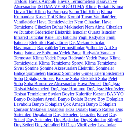
Trafosu
Havuz Ampulü
Havuz Termometresi
Karavan ve
Aksesuarları
ISITMA VE SOĞUTMA
Klima
Portatif Klima
Duvar Tipi Klima
Isı Pompası
Salon Tipi Klima
Klima
Kumandası
Kaset Tipi Klima
Kombi
Tavan Vantilatörleri
Vantilatörler
Hava Temizleyiciler
Nem Cihazları
Hava
Temizleme Cihazları
Buhar Makineleri
Nem Alma Cihazları
ve Rutubet Gidericiler
Elektrikli Isıtıcılar
Quartz Isıtıcılar
Infrared Isıtıcılar
Kule Tipi Isıtıcılar
Yağlı Radyatör
Fanlı
Isıtıcılar
Elektrikli Radyatörler
Dış Mekan Isıtıcılar
Havlupanlar
Radyatörler
Termosifonlar
Şofbenler
Ani Su
Isıtıcı
Isıtma ve Soğutma Yedek Parça
Radyatör Vanaları
Termostat
Klima Yedek Parça
Radyatör Yedek Parça
Klima
Temizleyicisi
Klima Temizleme Spreyi
Klima Temizleme
Sıvısı
Şömine
Şömine Aksesuarları
Elektrikli Şömineler
Bahçe Şömineleri
Bacasız Şömineler
Güneş Enerji Sistemleri
Soba
Doğalgaz Sobası
Kuzine Soba
Elektrikli Soba
Pelet
Soba
Soba Borusu ve Aksesuarları
Hava Perdesi
Doğalgaz
Tesisat Malzemeleri
Doğalgaz Hortumu
Doğalgaz Menfezleri
Tesisat Temizleme Sıvıları
Boyler
Kalorifer Kazanı
BANYO
Banyo Dolapları
Aynalı Banyo Dolabı
Banyo Boy Dolapları
Lavabolu Banyo Dolapları
Çok Amaçlı Banyo Dolapları
Çamaşır Makinesi Dolapları
Ecza Dolabı
Banyo Rafları
Duş
Sistemleri
Duşakabin
Duş Tekneleri
Jakuziler
Küvet
Duş
Setleri
Duş Sistemleri
Duş Başlıkları
Duş Kolonları
Sürgülü
Duş Setleri
Duş Spiralleri
El Duşu
Vitrifiyeler
Lavabolar