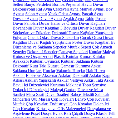
Setleri
Banyo Perdeleri
Bornoz
Peştemal
Havlu
Duvar
Dekorasyonu
Raf
Ayna
Çerçeveli Ayna
Makyaj Aynası
Boy
Aynası
Salon Aynası
Yatak Odası Aynası
Parçalı Ayna
Dresuar Aynası
Duvar Aynası
Ayaklı Ayna
Tablo
Poster
Duvar Panoları
Duvar Halısı ve Örtüsü
Duvar Kağıtları
Boyanabilir Duvar Kağıtları
3 Boyutlu Duvar Kağıtları
Duvar
Stickerları ve Etiketleri
Dekoratif Duvar Kağıtları
Yapışkanlı
Folyolar
Çocuk Odası Duvar Stickerları
Çocuk Odası Duvar
Kağıtları
Duvar Kağıdı Yapıştırıcısı
Poster Duvar Kağıtları
Ev
Düzenleme ve Saklama
Sepetler
Mutfak Sepeti
Çok Amaçlı
Sepetler
Dekoratif Sepetler
Çamaşır Sepetleri
Kutular
Makyaj
Kutusu ve Organizerleri
Plastik Kutular
Kumaş Kutular
Ayakkabı Kutuları
Oyuncak Kutuları
Saklama Kutusu
Dekoratif Kutu
Takı Kutusu
Çamaşır Kurutma Askısı
Saklama Hurçları
Hurçlar
Vakumlu Hurçlar
Halı Hurcu
Askılar
Elbise ve Aksesuar Askıları
Dekoratif Askılar
Kapı
Arkası Askıları
Yapışkanlı Askılar
Vestiyer Askısı
Takı Askısı
Bavul İçi Düzenleyici
Kurutma Makinesi Topu
Şemsiye
Dolap İçi Düzenleyici
Makyaj Çantası
Duvar ve Masa
Saatleri
Masa Saati
Duvar Saatleri
Bahçe Tekstili
Salıncak
Minderleri
Ütü Masası
Çöp Kovaları
Banyo Çöp Kovaları
Mutfak Çöp Kovaları
Endüstriyel Çöp Kovaları
Dolap İçi
Çöp Kovaları
Kırtasiye ve Ofis Malzemeleri
Dosyalama ve
Arşivleme
Poşet Dosya
Evrak Rafı
Çıtçıtlı Dosya
Klasör
Telli