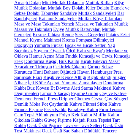
Amaçlı Dolap
Mini Mutfak Dolapları
Mutfak Rafları
Köşe
Mutfak Dolapları
Mutfak Boy Dolabı
Kiler Dolabı
Ekmek ve
Sebze Dolabı
Tabureler
Sandalye
Mutfak Sandalyeleri
Bar
Sandalyeleri
Katlanır Sandalyeler
Mutfak Köşe Takımları
Masa ve Masa Takımları
Yemek Masası ve Takımları
Mutfak
Masası ve Takımları
Eviye
Mutfak Bataryaları
Mutfak
Gereçleri
Kesme Tahtası
Rende
Servis Gereçleri
Patates Ezici
Manuel Kıyma Makinesi
Krema Pompası
Dilimleyici
Doğrayıcı
Yumurta Fırçası
Bıçak ve Bıçak Setleri
Yağ
Sıçratmaz
Soyucu, Oyacak
Ölçü Kabı ve Kaşığı
Merdane ve
Oklava
Hamur Açma Matı
Fındık Kıracağı ve Ceviz Kıracağı
Elek
Dondurma Kaşığı
Buz Kalıbı
Bıçak Bileyici Masat
Açacak ve Tirbuşon
Çekirdek Çıkarıcı
Çırpıcı
Sebze
Kurutucu
Huni
Baharat Öğütücü
Havan
Hamburger Presi
Sarımsak Ezici
Kaşık ve Kepçe Altlığı
Bıçak Standı
Süzgeç
Nihale
İçli Köfte Aparatı
Yumurta Zamanlayıcı
Dondurma
Kalıbı
Buz Kovası
Et Dövme Aleti
Sarma Makinesi
Kahve
Değirmenleri
Limon Sıkacağı
Pişirme Grubu
Çay ve Kahve
Demleme
French Press
Dripper
Chemex
Cezve
Çay Süzgeci
Demlik
Moka Pot
Çaydanlık
Kahve Filtresi
Sifon Kahve
Fırında Pişirme
Pasta Kalıbı
Kurabiye Kalıbı
Fırın Tepsisi
Cam Tepsi
Alüminyum Folyo
Kek Kalıbı
Muffin Kalıbı
Çikolata Kalıbı
Güveç
Pişirme Kağıdı
Pizza Tepsisi
Tart
Kalıbı
Ocak Üstü Pişirme
Tava ve Tava Setleri
Ocak Üstü
Tost Makinesi
Ocak Üstü Sac
Sahan
Düdüklü Tencere