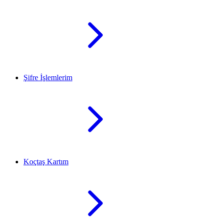
Şifre İşlemlerim
Koçtaş Kartım