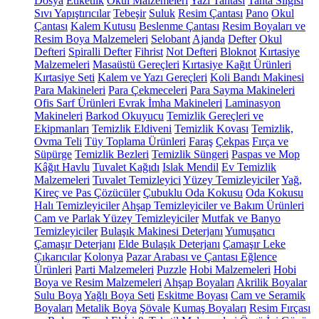
Dosya
Etiketlik
Okul Malzemeleri
Yazı Tahtası
Tahta Silgisi
Sıvı Yapıştırıcılar
Tebeşir
Suluk
Resim Çantası
Pano
Okul
Çantası
Kalem Kutusu
Beslenme Çantası
Resim Boyaları ve
Resim Boya Malzemeleri
Selobant
Ajanda
Defter
Okul
Defteri
Spiralli Defter
Fihrist
Not Defteri
Bloknot
Kırtasiye
Malzemeleri
Masaüstü Gereçleri
Kırtasiye Kağıt Ürünleri
Kırtasiye Seti
Kalem ve Yazı Gereçleri
Koli Bandı Makinesi
Para Makineleri
Para Çekmeceleri
Para Sayma Makineleri
Ofis Sarf Ürünleri
Evrak İmha Makineleri
Laminasyon
Makineleri
Barkod Okuyucu
Temizlik Gereçleri ve
Ekipmanları
Temizlik Eldiveni
Temizlik Kovası
Temizlik,
Ovma Teli
Tüy Toplama Ürünleri
Faraş
Çekpas
Fırça ve
Süpürge
Temizlik Bezleri
Temizlik Süngeri
Paspas ve Mop
Kâğıt Havlu
Tuvalet Kağıdı
Islak Mendil
Ev Temizlik
Malzemeleri
Tuvalet Temizleyici
Yüzey Temizleyiciler
Yağ,
Kireç ve Pas Çözücüler
Çubuklu Oda Kokusu
Oda Kokusu
Halı Temizleyiciler
Ahşap Temizleyiciler ve Bakım Ürünleri
Cam ve Parlak Yüzey Temizleyiciler
Mutfak ve Banyo
Temizleyiciler
Bulaşık Makinesi Deterjanı
Yumuşatıcı
Çamaşır Deterjanı
Elde Bulaşık Deterjanı
Çamaşır Leke
Çıkarıcılar
Kolonya
Pazar Arabası ve Çantası
Eğlence
Ürünleri
Parti Malzemeleri
Puzzle
Hobi Malzemeleri
Hobi
Boya ve Resim Malzemeleri
Ahşap Boyaları
Akrilik Boyalar
Sulu Boya
Yağlı Boya Seti
Eskitme Boyası
Cam ve Seramik
Boyaları
Metalik Boya
Şövale
Kumaş Boyaları
Resim Fırçası