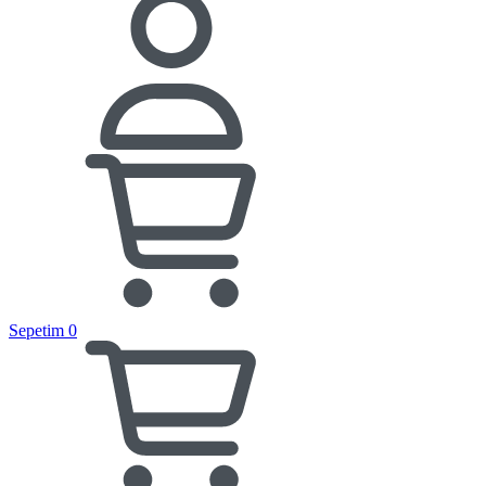
Sepetim
0