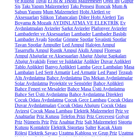
ve Rulosu
Tuval
El İşi & Tekstil Malzemeleri
Örgü İpi
Güpür
Şiş
Takı Yapım Malzemeleri
Takı Pensesi
Boncuk
Mum &
Sabun Yapımı
Mum Malzemeleri
Hobi Aletleri ve
Aksesuarları
Silikon Tabancaları
Diğer Hobi Aletleri
Taş
Boyama & Mozaik
AYDINLATMA VE ELEKTRİK
Ev
Aydınlatmaları
Avizeler
Sarkıt Avizeler
Plafonyer Avizeler
Lambaderler ve Aksesuarları
Lambader
Lambader Başlığı
Lambader Ayağı
Spotlar
Gömme Spotlar
Sıvaüstü Spotlar
Tavan Spotlar
Ampuller
Led Ampul
Halojen Ampul
Tasarruflu Ampul
Rustik Ampul
Akıllı Ampul
Floresan
Ampul
Abajurlar ve Aksesuarları
Abajur
Abajur Şapkaları
Abajur Ayaklığı
Fener ve Işıldaklar
Aplikler
Duvar Aplikleri
Tablo Aplikleri
Banyo Aplikleri
Lamba
Gece Lambaları
Masa
Lambaları
Led Şerit
Armatür
Led Armatür
Led Panel
Tezgah
Altı Aydınlatma
Bahçe Aydınlatma
Dış Mekan Aydınlatmalar
Solar Aydınlatma
Projektör ve Sensörler
Bahçe Aplikleri
Bahçe Feneri ve Meşaleler
Bahçe Masa Üstü Aydınlatma
Bahçe Set Üstü Aydınlatma
Bahçe Aydınlatma Direkleri
Çocuk Odası Aydınlatma
Çocuk Gece Lambası
Çocuk Odası
Duvar Aydınlatmaları
Çocuk Odası Abajuru
Çocuk Odası
Avizesi
Çocuk Masa Lambası
Elektrik Malzemeleri
Priz ve
Anahtarlar
Priz Kutusu
Telefon Prizi
Priz Çerçevesi
Golyat
Priz
Nümeris Priz
Priz
Anahtar Priz
Şalt Malzemeleri
Sigorta
Kutusu
Kontaktör
Elektrik Sigortası
Şalter
Kaçak Akım
Rölesi
Elektrik Sayacı
Uzatma Kablosu ve Grup Priz
Uzatma