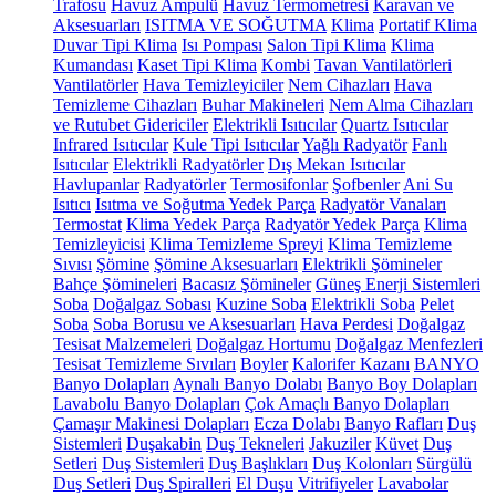
Trafosu
Havuz Ampulü
Havuz Termometresi
Karavan ve
Aksesuarları
ISITMA VE SOĞUTMA
Klima
Portatif Klima
Duvar Tipi Klima
Isı Pompası
Salon Tipi Klima
Klima
Kumandası
Kaset Tipi Klima
Kombi
Tavan Vantilatörleri
Vantilatörler
Hava Temizleyiciler
Nem Cihazları
Hava
Temizleme Cihazları
Buhar Makineleri
Nem Alma Cihazları
ve Rutubet Gidericiler
Elektrikli Isıtıcılar
Quartz Isıtıcılar
Infrared Isıtıcılar
Kule Tipi Isıtıcılar
Yağlı Radyatör
Fanlı
Isıtıcılar
Elektrikli Radyatörler
Dış Mekan Isıtıcılar
Havlupanlar
Radyatörler
Termosifonlar
Şofbenler
Ani Su
Isıtıcı
Isıtma ve Soğutma Yedek Parça
Radyatör Vanaları
Termostat
Klima Yedek Parça
Radyatör Yedek Parça
Klima
Temizleyicisi
Klima Temizleme Spreyi
Klima Temizleme
Sıvısı
Şömine
Şömine Aksesuarları
Elektrikli Şömineler
Bahçe Şömineleri
Bacasız Şömineler
Güneş Enerji Sistemleri
Soba
Doğalgaz Sobası
Kuzine Soba
Elektrikli Soba
Pelet
Soba
Soba Borusu ve Aksesuarları
Hava Perdesi
Doğalgaz
Tesisat Malzemeleri
Doğalgaz Hortumu
Doğalgaz Menfezleri
Tesisat Temizleme Sıvıları
Boyler
Kalorifer Kazanı
BANYO
Banyo Dolapları
Aynalı Banyo Dolabı
Banyo Boy Dolapları
Lavabolu Banyo Dolapları
Çok Amaçlı Banyo Dolapları
Çamaşır Makinesi Dolapları
Ecza Dolabı
Banyo Rafları
Duş
Sistemleri
Duşakabin
Duş Tekneleri
Jakuziler
Küvet
Duş
Setleri
Duş Sistemleri
Duş Başlıkları
Duş Kolonları
Sürgülü
Duş Setleri
Duş Spiralleri
El Duşu
Vitrifiyeler
Lavabolar