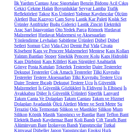
İlk Yardım Çantası
Araç Sigortaları
Benzin Bidonu
Acil Çıkış
Çekici
Çekme Halatı
Boyunluklar
Seyyar Lamba
Trafik
Reflektörleri
Takoz
Kış Ürünleri
Yağmur Kaydırıcılar
Ölçüm
Aletleri
Buz Kazıyıcı
Cam Suyu
Lastik Kar Paleti
Kışlık Set
Ürünler
Antifrizler
Buğu Giderici
Lastik Zinciri
Elektrikli
Araç Şarj İstasyonları
Oto Yedek Parça
Römork
Hırdavat
Malzemeleri
Hırdavat Malzemesi ve Aksesuarları
Yönlendirme Levhaları
Sabitleme Ürünleri
Dübel
Dübel
Setleri
Somun
Çivi
Vida-Çivi
Demir Pul
Vida
Civata
Köşebent
Kapı ve Pencere Malzemeleri
Menteşe
Kapı Kolları
Yalıtım Bantları
Stoper
Sineklik
Pencere Kolu
Kapı Hidroliği
Kapı Dürbünü
Kapı Kilitleri
Kapı Sürgüleri
Anahtarlık
Gönye
Posta Kutuları
Tekerlek
Testereler
Daire Testereler
Dekupaj Testereler
Çok Amaçlı Testereler
Tilki Kuyruğu
Testereler
Testere Aksesuarları
Tilki Kuyruğu Testere Ucu
Daire Testere Bıçağı
Dekupaj Testere Ucu
İş Güvenlik
Malzemeleri
İş Güvenlik Gözlükleri
İş Eldiveni
İş Elbisesi
İş
Ayakkabısı
Diğer İş Güvenlik Ürünleri
Siperlik
Lanyard
Takım Çanta Ve Dolapları
Takım Çantası
Takım ve Hizmet
Dolapları
Avadanlık
Ölçü Aletleri
Metre ve Şerit Metre
Su
Terazisi
Oda Termostatı
Silikon ve Mastikler
Silikon
Mum
Silikon
Köpük
Mastik
Yapıştırıcı ve Bantlar
Bant
Teflon Bant
Elektrik Bandı
Kaydırmaz Bant
Koli Bandı
Çift Taraflı Bant
Alüminyum Bant
İzolasyon Bandı
Yapıştırıcılar
Tutkal
Kimyasal Dübeller
Japon Yapıştırıcıları
Epoksi
Hızlı