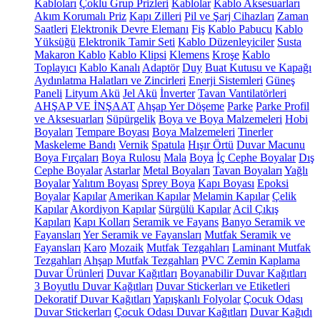
Kabloları
Çoklu Grup Prizleri
Kablolar
Kablo Aksesuarları
Akım Korumalı Priz
Kapı Zilleri
Pil ve Şarj Cihazları
Zaman
Saatleri
Elektronik Devre Elemanı
Fiş
Kablo Pabucu
Kablo
Yüksüğü
Elektronik Tamir Seti
Kablo Düzenleyiciler
Susta
Makaron Kablo
Kablo Klipsi
Klemens
Kroşe
Kablo
Toplayıcı
Kablo Kanalı
Adaptör
Duy
Buat Kutusu ve Kapağı
Aydınlatma Halatları ve Zincirleri
Enerji Sistemleri
Güneş
Paneli
Lityum Akü
Jel Akü
İnverter
Tavan Vantilatörleri
AHŞAP VE İNŞAAT
Ahşap Yer Döşeme
Parke
Parke Profil
ve Aksesuarları
Süpürgelik
Boya ve Boya Malzemeleri
Hobi
Boyaları
Tempare Boyası
Boya Malzemeleri
Tinerler
Maskeleme Bandı
Vernik
Spatula
Hışır Örtü
Duvar Macunu
Boya Fırçaları
Boya Rulosu
Mala
Boya
İç Cephe Boyalar
Dış
Cephe Boyalar
Astarlar
Metal Boyaları
Tavan Boyaları
Yağlı
Boyalar
Yalıtım Boyası
Sprey Boya
Kapı Boyası
Epoksi
Boyalar
Kapılar
Amerikan Kapılar
Melamin Kapılar
Çelik
Kapılar
Akordiyon Kapılar
Sürgülü Kapılar
Acil Çıkış
Kapıları
Kapı Kolları
Seramik ve Fayans
Banyo Seramik ve
Fayansları
Yer Seramik ve Fayansları
Mutfak Seramik ve
Fayansları
Karo
Mozaik
Mutfak Tezgahları
Laminant Mutfak
Tezgahları
Ahşap Mutfak Tezgahları
PVC Zemin Kaplama
Duvar Ürünleri
Duvar Kağıtları
Boyanabilir Duvar Kağıtları
3 Boyutlu Duvar Kağıtları
Duvar Stickerları ve Etiketleri
Dekoratif Duvar Kağıtları
Yapışkanlı Folyolar
Çocuk Odası
Duvar Stickerları
Çocuk Odası Duvar Kağıtları
Duvar Kağıdı