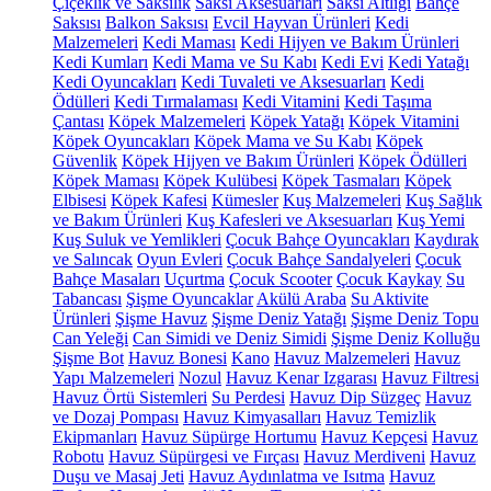
Çiçeklik ve Saksılık
Saksı Aksesuarları
Saksı Altlığı
Bahçe
Saksısı
Balkon Saksısı
Evcil Hayvan Ürünleri
Kedi
Malzemeleri
Kedi Maması
Kedi Hijyen ve Bakım Ürünleri
Kedi Kumları
Kedi Mama ve Su Kabı
Kedi Evi
Kedi Yatağı
Kedi Oyuncakları
Kedi Tuvaleti ve Aksesuarları
Kedi
Ödülleri
Kedi Tırmalaması
Kedi Vitamini
Kedi Taşıma
Çantası
Köpek Malzemeleri
Köpek Yatağı
Köpek Vitamini
Köpek Oyuncakları
Köpek Mama ve Su Kabı
Köpek
Güvenlik
Köpek Hijyen ve Bakım Ürünleri
Köpek Ödülleri
Köpek Maması
Köpek Kulübesi
Köpek Tasmaları
Köpek
Elbisesi
Köpek Kafesi
Kümesler
Kuş Malzemeleri
Kuş Sağlık
ve Bakım Ürünleri
Kuş Kafesleri ve Aksesuarları
Kuş Yemi
Kuş Suluk ve Yemlikleri
Çocuk Bahçe Oyuncakları
Kaydırak
ve Salıncak
Oyun Evleri
Çocuk Bahçe Sandalyeleri
Çocuk
Bahçe Masaları
Uçurtma
Çocuk Scooter
Çocuk Kaykay
Su
Tabancası
Şişme Oyuncaklar
Akülü Araba
Su Aktivite
Ürünleri
Şişme Havuz
Şişme Deniz Yatağı
Şişme Deniz Topu
Can Yeleği
Can Simidi ve Deniz Simidi
Şişme Deniz Kolluğu
Şişme Bot
Havuz Bonesi
Kano
Havuz Malzemeleri
Havuz
Yapı Malzemeleri
Nozul
Havuz Kenar Izgarası
Havuz Filtresi
Havuz Örtü Sistemleri
Su Perdesi
Havuz Dip Süzgeç
Havuz
ve Dozaj Pompası
Havuz Kimyasalları
Havuz Temizlik
Ekipmanları
Havuz Süpürge Hortumu
Havuz Kepçesi
Havuz
Robotu
Havuz Süpürgesi ve Fırçası
Havuz Merdiveni
Havuz
Duşu ve Masaj Jeti
Havuz Aydınlatma ve Isıtma
Havuz