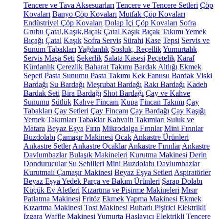
Tencere ve Tava Aksesuarları
Tencere ve Tencere Setleri
Çöp
Kovaları
Banyo Çöp Kovaları
Mutfak Çöp Kovaları
Endüstriyel Çöp Kovaları
Dolap İçi Çöp Kovaları
Sofra
Grubu
Çatal,Kaşık,Bıçak
Çatal Kaşık Bıçak Takımı
Yemek
Bıçağı
Çatal
Kaşık
Sofra Servis
Sürahi
Kase
Tepsi
Servis ve
Sunum Tabakları
Yağdanlık
Sosluk, Reçellik
Yumurtalık
Servis Maşa Seti
Şekerlik
Salata Kasesi
Peçetelik
Karaf
Kürdanlık
Çerezlik
Baharat Takımı
Bardak Altlığı
Ekmek
Sepeti
Pasta Sunumu
Pasta Takımı
Kek Fanusu
Bardak
Viski
Bardağı
Su Bardağı
Meşrubat Bardağı
Rakı Bardağı
Kadeh
Bardak Seti
Bira Bardağı
Shot Bardağı
Çay ve Kahve
Sunumu
Sütlük
Kahve Fincanı
Kupa
Fincan Takımı
Çay
Tabakları
Çay Setleri
Çay Fincanı
Çay Bardağı
Çay Kaşığı
Yemek Takımları
Tabaklar
Kahvaltı Takımları
Suluk ve
Matara
Beyaz Eşya
Fırın
Mikrodalga Fırınlar
Mini Fırınlar
Buzdolabı
Çamaşır Makinesi
Ocak
Ankastre Ürünleri
Ankastre Setler
Ankastre Ocaklar
Ankastre Fırınlar
Ankastre
Davlumbazlar
Bulaşık Makineleri
Kurutma Makinesi
Derin
Dondurucular
Su Sebilleri
Mini Buzdolabı
Davlumbazlar
Kurutmalı Çamaşır Makinesi
Beyaz Eşya Setleri
Aspiratörler
Beyaz Eşya Yedek Parça ve Bakım Ürünleri
Şarap Dolabı
Küçük Ev Aletleri
Kızartma ve Pişirme Makineleri
Mısır
Patlatma Makinesi
Fritöz
Ekmek Yapma Makinesi
Ekmek
Kızartma Makinesi
Tost Makinesi
Buharlı Pişirici
Elektrikli
Izgara
Waffle Makinesi
Yumurta Haşlayıcı
Elektrikli Tencere