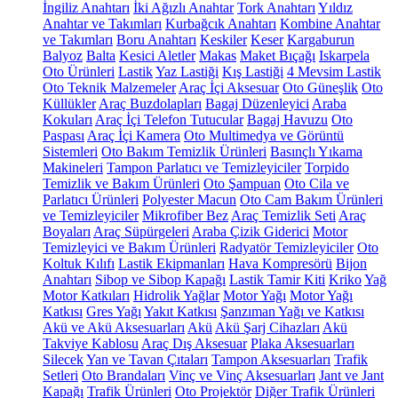
İngiliz Anahtarı
İki Ağızlı Anahtar
Tork Anahtarı
Yıldız
Anahtar ve Takımları
Kurbağcık Anahtarı
Kombine Anahtar
ve Takımları
Boru Anahtarı
Keskiler
Keser
Kargaburun
Balyoz
Balta
Kesici Aletler
Makas
Maket Bıçağı
Iskarpela
Oto Ürünleri
Lastik
Yaz Lastiği
Kış Lastiği
4 Mevsim Lastik
Oto Teknik Malzemeler
Araç İçi Aksesuar
Oto Güneşlik
Oto
Küllükler
Araç Buzdolapları
Bagaj Düzenleyici
Araba
Kokuları
Araç İçi Telefon Tutucular
Bagaj Havuzu
Oto
Paspası
Araç İçi Kamera
Oto Multimedya ve Görüntü
Sistemleri
Oto Bakım Temizlik Ürünleri
Basınçlı Yıkama
Makineleri
Tampon Parlatıcı ve Temizleyiciler
Torpido
Temizlik ve Bakım Ürünleri
Oto Şampuan
Oto Cila ve
Parlatıcı Ürünleri
Polyester Macun
Oto Cam Bakım Ürünleri
ve Temizleyiciler
Mikrofiber Bez
Araç Temizlik Seti
Araç
Boyaları
Araç Süpürgeleri
Araba Çizik Giderici
Motor
Temizleyici ve Bakım Ürünleri
Radyatör Temizleyiciler
Oto
Koltuk Kılıfı
Lastik Ekipmanları
Hava Kompresörü
Bijon
Anahtarı
Sibop ve Sibop Kapağı
Lastik Tamir Kiti
Kriko
Yağ
Motor Katkıları
Hidrolik Yağlar
Motor Yağı
Motor Yağı
Katkısı
Gres Yağı
Yakıt Katkısı
Şanzıman Yağı ve Katkısı
Akü ve Akü Aksesuarları
Akü
Akü Şarj Cihazları
Akü
Takviye Kablosu
Araç Dış Aksesuar
Plaka Aksesuarları
Silecek
Yan ve Tavan Çıtaları
Tampon Aksesuarları
Trafik
Setleri
Oto Brandaları
Vinç ve Vinç Aksesuarları
Jant ve Jant
Kapağı
Trafik Ürünleri
Oto Projektör
Diğer Trafik Ürünleri