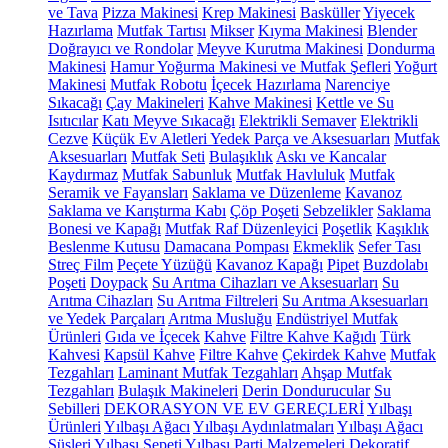
ve Tava
Pizza Makinesi
Krep Makinesi
Basküller
Yiyecek
Hazırlama
Mutfak Tartısı
Mikser
Kıyma Makinesi
Blender
Doğrayıcı ve Rondolar
Meyve Kurutma Makinesi
Dondurma
Makinesi
Hamur Yoğurma Makinesi ve Mutfak Şefleri
Yoğurt
Makinesi
Mutfak Robotu
İçecek Hazırlama
Narenciye
Sıkacağı
Çay Makineleri
Kahve Makinesi
Kettle ve Su
Isıtıcılar
Katı Meyve Sıkacağı
Elektrikli Semaver
Elektrikli
Cezve
Küçük Ev Aletleri Yedek Parça ve Aksesuarları
Mutfak
Aksesuarları
Mutfak Seti
Bulaşıklık
Askı ve Kancalar
Kaydırmaz
Mutfak Sabunluk
Mutfak Havluluk
Mutfak
Seramik ve Fayansları
Saklama ve Düzenleme
Kavanoz
Saklama ve Karıştırma Kabı
Çöp Poşeti
Sebzelikler
Saklama
Bonesi ve Kapağı
Mutfak Raf Düzenleyici
Poşetlik
Kaşıklık
Beslenme Kutusu
Damacana Pompası
Ekmeklik
Sefer Tası
Streç Film
Peçete Yüzüğü
Kavanoz Kapağı
Pipet
Buzdolabı
Poşeti
Doypack
Su Arıtma Cihazları ve Aksesuarları
Su
Arıtma Cihazları
Su Arıtma Filtreleri
Su Arıtma Aksesuarları
ve Yedek Parçaları
Arıtma Musluğu
Endüstriyel Mutfak
Ürünleri
Gıda ve İçecek
Kahve
Filtre Kahve Kağıdı
Türk
Kahvesi
Kapsül Kahve
Filtre Kahve
Çekirdek Kahve
Mutfak
Tezgahları
Laminant Mutfak Tezgahları
Ahşap Mutfak
Tezgahları
Bulaşık Makineleri
Derin Dondurucular
Su
Sebilleri
DEKORASYON VE EV GEREÇLERİ
Yılbaşı
Ürünleri
Yılbaşı Ağacı
Yılbaşı Aydınlatmaları
Yılbaşı Ağacı
Süsleri
Yılbaşı Sepeti
Yılbaşı Parti Malzemeleri
Dekoratif