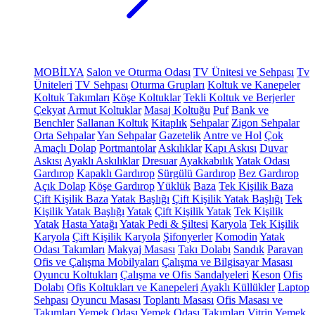
MOBİLYA
Salon ve Oturma Odası
TV Ünitesi ve Sehpası
Tv
Üniteleri
TV Sehpası
Oturma Grupları
Koltuk ve Kanepeler
Koltuk Takımları
Köşe Koltuklar
Tekli Koltuk ve Berjerler
Çekyat
Armut Koltuklar
Masaj Koltuğu
Puf
Bank ve
Benchler
Sallanan Koltuk
Kitaplık
Sehpalar
Zigon Sehpalar
Orta Sehpalar
Yan Sehpalar
Gazetelik
Antre ve Hol
Çok
Amaçlı Dolap
Portmantolar
Askılıklar
Kapı Askısı
Duvar
Askısı
Ayaklı Askılıklar
Dresuar
Ayakkabılık
Yatak Odası
Gardırop
Kapaklı Gardırop
Sürgülü Gardırop
Bez Gardırop
Açık Dolap
Köşe Gardırop
Yüklük
Baza
Tek Kişilik Baza
Çift Kişilik Baza
Yatak Başlığı
Çift Kişilik Yatak Başlığı
Tek
Kişilik Yatak Başlığı
Yatak
Çift Kişilik Yatak
Tek Kişilik
Yatak
Hasta Yatağı
Yatak Pedi & Şiltesi
Karyola
Tek Kişilik
Karyola
Çift Kişilik Karyola
Şifonyerler
Komodin
Yatak
Odası Takımları
Makyaj Masası
Takı Dolabı
Sandık
Paravan
Ofis ve Çalışma Mobilyaları
Çalışma ve Bilgisayar Masası
Oyuncu Koltukları
Çalışma ve Ofis Sandalyeleri
Keson
Ofis
Dolabı
Ofis Koltukları ve Kanepeleri
Ayaklı Küllükler
Laptop
Sehpası
Oyuncu Masası
Toplantı Masası
Ofis Masası ve
Takımları
Yemek Odası
Yemek Odası Takımları
Vitrin
Yemek