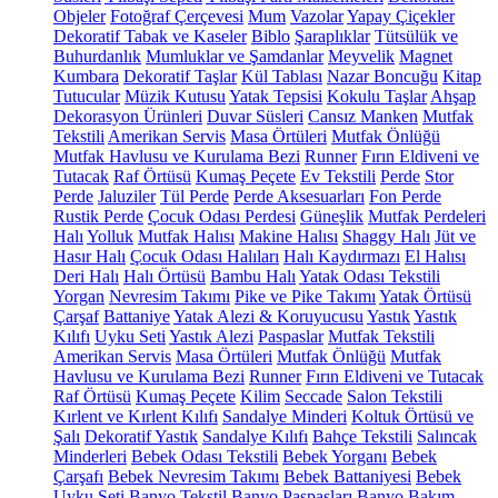
Objeler
Fotoğraf Çerçevesi
Mum
Vazolar
Yapay Çiçekler
Dekoratif Tabak ve Kaseler
Biblo
Şaraplıklar
Tütsülük ve
Buhurdanlık
Mumluklar ve Şamdanlar
Meyvelik
Magnet
Kumbara
Dekoratif Taşlar
Kül Tablası
Nazar Boncuğu
Kitap
Tutucular
Müzik Kutusu
Yatak Tepsisi
Kokulu Taşlar
Ahşap
Dekorasyon Ürünleri
Duvar Süsleri
Cansız Manken
Mutfak
Tekstili
Amerikan Servis
Masa Örtüleri
Mutfak Önlüğü
Mutfak Havlusu ve Kurulama Bezi
Runner
Fırın Eldiveni ve
Tutacak
Raf Örtüsü
Kumaş Peçete
Ev Tekstili
Perde
Stor
Perde
Jaluziler
Tül Perde
Perde Aksesuarları
Fon Perde
Rustik Perde
Çocuk Odası Perdesi
Güneşlik
Mutfak Perdeleri
Halı
Yolluk
Mutfak Halısı
Makine Halısı
Shaggy Halı
Jüt ve
Hasır Halı
Çocuk Odası Halıları
Halı Kaydırmazı
El Halısı
Deri Halı
Halı Örtüsü
Bambu Halı
Yatak Odası Tekstili
Yorgan
Nevresim Takımı
Pike ve Pike Takımı
Yatak Örtüsü
Çarşaf
Battaniye
Yatak Alezi & Koruyucusu
Yastık
Yastık
Kılıfı
Uyku Seti
Yastık Alezi
Paspaslar
Mutfak Tekstili
Amerikan Servis
Masa Örtüleri
Mutfak Önlüğü
Mutfak
Havlusu ve Kurulama Bezi
Runner
Fırın Eldiveni ve Tutacak
Raf Örtüsü
Kumaş Peçete
Kilim
Seccade
Salon Tekstili
Kırlent ve Kırlent Kılıfı
Sandalye Minderi
Koltuk Örtüsü ve
Şalı
Dekoratif Yastık
Sandalye Kılıfı
Bahçe Tekstili
Salıncak
Minderleri
Bebek Odası Tekstili
Bebek Yorganı
Bebek
Çarşafı
Bebek Nevresim Takımı
Bebek Battaniyesi
Bebek
Uyku Seti
Banyo Tekstil
Banyo Paspasları
Banyo Bakım