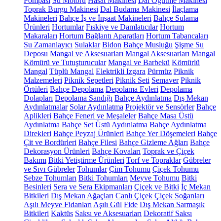
Pompası
Su Motoru
Hasat Makinesi
Dal Öğütme Makinesi
Toprak Burgu Makinesi
Dal Budama Makinesi
İlaçlama
Makineleri
Bahçe İş ve İnşaat Makineleri
Bahçe Sulama
Ürünleri
Hortumlar
Fıskiye ve Damlatıcılar
Hortum
Makaraları
Hortum Bağlantı Aparatları
Hortum Tabancaları
Su Zamanlayıcı
Sulaklar
Bidon
Bahçe Musluğu
Şişme Su
Deposu
Mangal ve Aksesuarları
Mangal Aksesuarları
Mangal
Kömürü ve Tutuşturucular
Mangal ve Barbekü
Kömürlü
Mangal
Tüplü Mangal
Elektrikli Izgara
Pürmüz
Piknik
Malzemeleri
Piknik Sepetleri
Piknik Seti
Semaver
Piknik
Örtüleri
Bahçe Depolama
Depolama Evleri
Depolama
Dolapları
Depolama Sandığı
Bahçe Aydınlatma
Dış Mekan
Aydınlatmalar
Solar Aydınlatma
Projektör ve Sensörler
Bahçe
Aplikleri
Bahçe Feneri ve Meşaleler
Bahçe Masa Üstü
Aydınlatma
Bahçe Set Üstü Aydınlatma
Bahçe Aydınlatma
Direkleri
Bahçe Peyzaj Ürünleri
Bahçe Yer Döşemeleri
Bahçe
Çit ve Bordürleri
Bahçe Filesi
Bahçe Gizleme Ağları
Bahçe
Dekorasyon Ürünleri
Bahçe Kovaları
Toprak ve Çiçek
Bakımı
Bitki Yetiştirme Ürünleri
Torf ve Topraklar
Gübreler
ve Sıvı Gübreler
Tohumlar
Çim Tohumu
Çiçek Tohumu
Sebze Tohumları
Bitki Tohumları
Meyve Tohumu
Bitki
Besinleri
Sera ve Sera Ekipmanları
Çiçek ve Bitki
İç Mekan
Bitkileri
Dış Mekan Ağaçları
Canlı Çiçek
Çiçek Soğanları
Aşılı Meyve Fidanları
Aşılı Gül
Fide
Dış Mekan Sarmaşık
Bitkileri
Kaktüs
Saksı ve Aksesuarları
Dekoratif Saksı