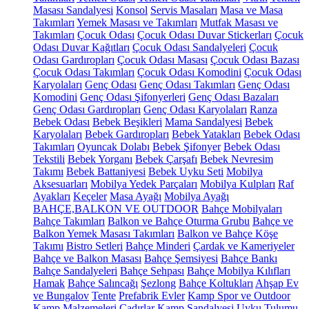
Masası Sandalyesi
Konsol
Servis Masaları
Masa ve Masa
Takımları
Yemek Masası ve Takımları
Mutfak Masası ve
Takımları
Çocuk Odası
Çocuk Odası Duvar Stickerları
Çocuk
Odası Duvar Kağıtları
Çocuk Odası Sandalyeleri
Çocuk
Odası Gardıropları
Çocuk Odası Masası
Çocuk Odası Bazası
Çocuk Odası Takımları
Çocuk Odası Komodini
Çocuk Odası
Karyolaları
Genç Odası
Genç Odası Takımları
Genç Odası
Komodini
Genç Odası Şifonyerleri
Genç Odası Bazaları
Genç Odası Gardıropları
Genç Odası Karyolaları
Ranza
Bebek Odası
Bebek Beşikleri
Mama Sandalyesi
Bebek
Karyolaları
Bebek Gardıropları
Bebek Yatakları
Bebek Odası
Takımları
Oyuncak Dolabı
Bebek Şifonyer
Bebek Odası
Tekstili
Bebek Yorganı
Bebek Çarşafı
Bebek Nevresim
Takımı
Bebek Battaniyesi
Bebek Uyku Seti
Mobilya
Aksesuarları
Mobilya Yedek Parçaları
Mobilya Kulpları
Raf
Ayakları
Keçeler
Masa Ayağı
Mobilya Ayağı
BAHÇE,BALKON VE OUTDOOR
Bahçe Mobilyaları
Bahçe Takımları
Balkon ve Bahçe Oturma Grubu
Bahçe ve
Balkon Yemek Masası Takımları
Balkon ve Bahçe Köşe
Takımı
Bistro Setleri
Bahçe Minderi
Çardak ve Kameriyeler
Bahçe ve Balkon Masası
Bahçe Şemsiyesi
Bahçe Bankı
Bahçe Sandalyeleri
Bahçe Sehpası
Bahçe Mobilya Kılıfları
Hamak
Bahçe Salıncağı
Şezlong
Bahçe Koltukları
Ahşap Ev
ve Bungalov
Tente
Prefabrik Evler
Kamp Spor ve Outdoor
Kamp Malzemeleri
Çadırlar
Kamp Sandalyesi
Uyku Tulumu