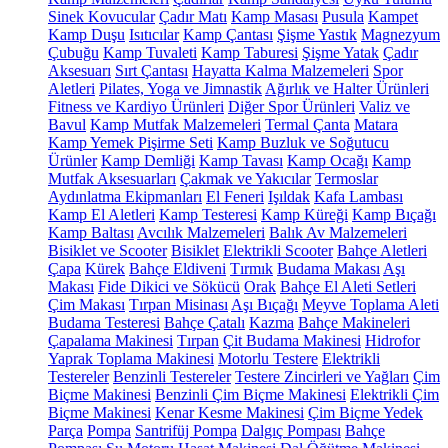
Sinek Kovucular
Çadır Matı
Kamp Masası
Pusula
Kampet
Kamp Duşu
Isıtıcılar
Kamp Çantası
Şişme Yastık
Magnezyum
Çubuğu
Kamp Tuvaleti
Kamp Taburesi
Şişme Yatak
Çadır
Aksesuarı
Sırt Çantası
Hayatta Kalma Malzemeleri
Spor
Aletleri
Pilates, Yoga ve Jimnastik
Ağırlık ve Halter Ürünleri
Fitness ve Kardiyo Ürünleri
Diğer Spor Ürünleri
Valiz ve
Bavul
Kamp Mutfak Malzemeleri
Termal Çanta
Matara
Kamp Yemek Pişirme Seti
Kamp Buzluk ve Soğutucu
Ürünler
Kamp Demliği
Kamp Tavası
Kamp Ocağı
Kamp
Mutfak Aksesuarları
Çakmak ve Yakıcılar
Termoslar
Aydınlatma Ekipmanları
El Feneri
Işıldak
Kafa Lambası
Kamp El Aletleri
Kamp Testeresi
Kamp Küreği
Kamp Bıçağı
Kamp Baltası
Avcılık Malzemeleri
Balık Av Malzemeleri
Bisiklet ve Scooter
Bisiklet
Elektrikli Scooter
Bahçe Aletleri
Çapa
Kürek
Bahçe Eldiveni
Tırmık
Budama Makası
Aşı
Makası
Fide Dikici ve Sökücü
Orak
Bahçe El Aleti Setleri
Çim Makası
Tırpan Misinası
Aşı Bıçağı
Meyve Toplama Aleti
Budama Testeresi
Bahçe Çatalı
Kazma
Bahçe Makineleri
Çapalama Makinesi
Tırpan
Çit Budama Makinesi
Hidrofor
Yaprak Toplama Makinesi
Motorlu Testere
Elektrikli
Testereler
Benzinli Testereler
Testere Zincirleri ve Yağları
Çim
Biçme Makinesi
Benzinli Çim Biçme Makinesi
Elektrikli Çim
Biçme Makinesi
Kenar Kesme Makinesi
Çim Biçme Yedek
Parça
Pompa
Santrifüj Pompa
Dalgıç Pompası
Bahçe