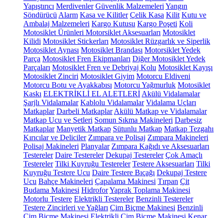
Yapıştırıcı
Merdivenler
Güvenlik Malzemeleri
Yangın
Söndürücü
Alarm
Kasa ve Kilitler
Çelik Kasa
Kilit
Kutu ve
Ambalaj Malzemeleri
Kargo Kutusu
Kargo Poşeti
Koli
Motosiklet Ürünleri
Motorsiklet Aksesuarları
Motosiklet
Kilidi
Motosiklet Stickerları
Motosiklet Rüzgarlık ve Siperlik
Motosiklet Aynası
Motosiklet Brandası
Motorsiklet Yedek
Parça
Motosiklet Fren Ekipmanları
Diğer Motosiklet Yedek
Parçaları
Motosiklet Fren ve Debriyaj Kolu
Motosiklet Kayışı
Motosiklet Zinciri
Motosiklet Giyim
Motorcu Eldiveni
Motorcu Botu ve Ayakkabısı
Motorcu Yağmurluk
Motosiklet
Kaskı
ELEKTRİKLİ EL ALETLERİ
Akülü Vidalamalar
Şarjlı Vidalamalar
Kablolu Vidalamalar
Vidalama Uçları
Matkaplar
Darbeli Matkaplar
Akülü Matkap ve Vidalamalar
Matkap Ucu ve Setleri
Somun Sıkma Makineleri
Darbesiz
Matkaplar
Manyetik Matkap
Sütunlu Matkap
Matkap Tezgahı
Kırıcılar ve Deliciler
Zımpara ve Polisaj
Zımpara Makineleri
Polisaj Makineleri
Planyalar
Zımpara Kağıdı ve Aksesuarları
Testereler
Daire Testereler
Dekupaj Testereler
Çok Amaçlı
Testereler
Tilki Kuyruğu Testereler
Testere Aksesuarları
Tilki
Kuyruğu Testere Ucu
Daire Testere Bıçağı
Dekupaj Testere
Ucu
Bahçe Makineleri
Çapalama Makinesi
Tırpan
Çit
Budama Makinesi
Hidrofor
Yaprak Toplama Makinesi
Motorlu Testere
Elektrikli Testereler
Benzinli Testereler
Testere Zincirleri ve Yağları
Çim Biçme Makinesi
Benzinli
Çim Biçme Makinesi
Elektrikli Çim Biçme Makinesi
Kenar