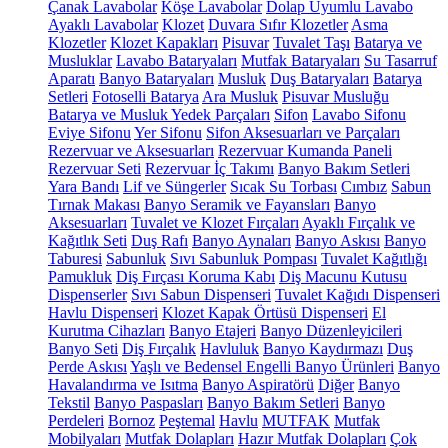
Çanak Lavabolar
Köşe Lavabolar
Dolap Uyumlu Lavabo
Ayaklı Lavabolar
Klozet
Duvara Sıfır Klozetler
Asma
Klozetler
Klozet Kapakları
Pisuvar
Tuvalet Taşı
Batarya ve
Musluklar
Lavabo Bataryaları
Mutfak Bataryaları
Su Tasarruf
Aparatı
Banyo Bataryaları
Musluk
Duş Bataryaları
Batarya
Setleri
Fotoselli Batarya
Ara Musluk
Pisuvar Musluğu
Batarya ve Musluk Yedek Parçaları
Sifon
Lavabo Sifonu
Eviye Sifonu
Yer Sifonu
Sifon Aksesuarları ve Parçaları
Rezervuar ve Aksesuarları
Rezervuar Kumanda Paneli
Rezervuar Seti
Rezervuar İç Takımı
Banyo Bakım Setleri
Yara Bandı
Lif ve Süngerler
Sıcak Su Torbası
Cımbız
Sabun
Tırnak Makası
Banyo Seramik ve Fayansları
Banyo
Aksesuarları
Tuvalet ve Klozet Fırçaları
Ayaklı Fırçalık ve
Kağıtlık Seti
Duş Rafı
Banyo Aynaları
Banyo Askısı
Banyo
Taburesi
Sabunluk
Sıvı Sabunluk Pompası
Tuvalet Kağıtlığı
Pamukluk
Diş Fırçası Koruma Kabı
Diş Macunu Kutusu
Dispenserler
Sıvı Sabun Dispenseri
Tuvalet Kağıdı Dispenseri
Havlu Dispenseri
Klozet Kapak Örtüsü Dispenseri
El
Kurutma Cihazları
Banyo Etajeri
Banyo Düzenleyicileri
Banyo Seti
Diş Fırçalık
Havluluk
Banyo Kaydırmazı
Duş
Perde Askısı
Yaşlı ve Bedensel Engelli Banyo Ürünleri
Banyo
Havalandırma ve Isıtma
Banyo Aspiratörü
Diğer
Banyo
Tekstil
Banyo Paspasları
Banyo Bakım Setleri
Banyo
Perdeleri
Bornoz
Peştemal
Havlu
MUTFAK
Mutfak
Mobilyaları
Mutfak Dolapları
Hazır Mutfak Dolapları
Çok