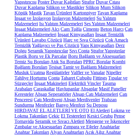
Yapıştırıcısı
Poster Duvar Kağıtları
Strafor
Duvar Çıtası
Duvar Kaplama
Silikon ve Mastikler
Silikon
Mum Silikon
Köpük
Mastik
Tavan Ürünleri
Kartonpiyer
Tavan Kaplama
İnşaat ve İzolasyon
İzolasyon Malzemeleri
Su Yalıtım
Malzemeleri
Isı Yalıtım Malzemeleri
Ses Yalıtım Malzemeleri
İnşaat Malzemeleri
Alçı
Cam Tuğla
Çimento
Beton Harcı
Çatı
Kaplama Malzemeleri
İnşaat Kimyasalları
İnşaat Temizlik
Ürünleri
Lavabo Çözücü
Harç ve Sıva Çözücü
Çok Amaçlı
Temizlik
Yağlayıcı ve Pas Çözücü
Yapı Kimyasalları
Derz
Dolgu
Seramik Yapıştırıcılar
Sıvı Conta
Strafor Yapıştırılar
Plastik Boru ve Ek Parçalar
Boru Bağlantı ve Aksesuarları
Temiz Su Boruları
Atık Su Boruları
PPRC Borular
Kombi
Bağlantı Boruları
Tesisat Tamir ve Bağlantı Malzemeleri
Musluk Uzatma
Regülatörler
Valfler ve Vanalar
Nipeller
Tahliye Hortumu
Conta
Taharet Çubuğu
Fittings
Tıpalar ve
Süzgeçler
İnşaat Makineleri
Elektrikli Vinçler
Taşıma
Arabaları
Caraskallar
Havlupanlar
Ahşaplar
Masif Paneller
Keresteler
Ahşap Seperatörler
Ahşap Çatı Malzemeleri
Çatı
Penceresi
Çatı Merdiveni
Ahşap Merdivenler
Trabzan
Sundurma
Menfezler
Banyo Menfezi
Su Deposu
HIRDAVAT EL ALETLERİ VE OTO
El Aletleri
Lokma ve
Lokma Takımları
Çekiç
El Testereleri
Kesici Grubu
Pense
Tornavida
Seramik ve Sıvacı Aletleri
Mengene ve İşkenceler
Zımbalar ve Aksesuarları
Zımpara ve Eğeler
Anahtarlar
Anahtar Takımları
Alyan Anahtarları
Açık Ağız Anahtar