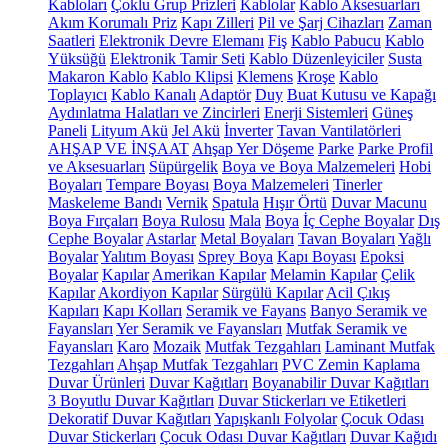
Kabloları
Çoklu Grup Prizleri
Kablolar
Kablo Aksesuarları
Akım Korumalı Priz
Kapı Zilleri
Pil ve Şarj Cihazları
Zaman
Saatleri
Elektronik Devre Elemanı
Fiş
Kablo Pabucu
Kablo
Yüksüğü
Elektronik Tamir Seti
Kablo Düzenleyiciler
Susta
Makaron Kablo
Kablo Klipsi
Klemens
Kroşe
Kablo
Toplayıcı
Kablo Kanalı
Adaptör
Duy
Buat Kutusu ve Kapağı
Aydınlatma Halatları ve Zincirleri
Enerji Sistemleri
Güneş
Paneli
Lityum Akü
Jel Akü
İnverter
Tavan Vantilatörleri
AHŞAP VE İNŞAAT
Ahşap Yer Döşeme
Parke
Parke Profil
ve Aksesuarları
Süpürgelik
Boya ve Boya Malzemeleri
Hobi
Boyaları
Tempare Boyası
Boya Malzemeleri
Tinerler
Maskeleme Bandı
Vernik
Spatula
Hışır Örtü
Duvar Macunu
Boya Fırçaları
Boya Rulosu
Mala
Boya
İç Cephe Boyalar
Dış
Cephe Boyalar
Astarlar
Metal Boyaları
Tavan Boyaları
Yağlı
Boyalar
Yalıtım Boyası
Sprey Boya
Kapı Boyası
Epoksi
Boyalar
Kapılar
Amerikan Kapılar
Melamin Kapılar
Çelik
Kapılar
Akordiyon Kapılar
Sürgülü Kapılar
Acil Çıkış
Kapıları
Kapı Kolları
Seramik ve Fayans
Banyo Seramik ve
Fayansları
Yer Seramik ve Fayansları
Mutfak Seramik ve
Fayansları
Karo
Mozaik
Mutfak Tezgahları
Laminant Mutfak
Tezgahları
Ahşap Mutfak Tezgahları
PVC Zemin Kaplama
Duvar Ürünleri
Duvar Kağıtları
Boyanabilir Duvar Kağıtları
3 Boyutlu Duvar Kağıtları
Duvar Stickerları ve Etiketleri
Dekoratif Duvar Kağıtları
Yapışkanlı Folyolar
Çocuk Odası
Duvar Stickerları
Çocuk Odası Duvar Kağıtları
Duvar Kağıdı