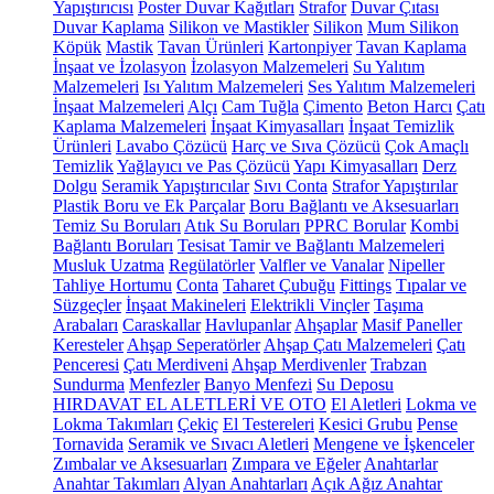
Yapıştırıcısı
Poster Duvar Kağıtları
Strafor
Duvar Çıtası
Duvar Kaplama
Silikon ve Mastikler
Silikon
Mum Silikon
Köpük
Mastik
Tavan Ürünleri
Kartonpiyer
Tavan Kaplama
İnşaat ve İzolasyon
İzolasyon Malzemeleri
Su Yalıtım
Malzemeleri
Isı Yalıtım Malzemeleri
Ses Yalıtım Malzemeleri
İnşaat Malzemeleri
Alçı
Cam Tuğla
Çimento
Beton Harcı
Çatı
Kaplama Malzemeleri
İnşaat Kimyasalları
İnşaat Temizlik
Ürünleri
Lavabo Çözücü
Harç ve Sıva Çözücü
Çok Amaçlı
Temizlik
Yağlayıcı ve Pas Çözücü
Yapı Kimyasalları
Derz
Dolgu
Seramik Yapıştırıcılar
Sıvı Conta
Strafor Yapıştırılar
Plastik Boru ve Ek Parçalar
Boru Bağlantı ve Aksesuarları
Temiz Su Boruları
Atık Su Boruları
PPRC Borular
Kombi
Bağlantı Boruları
Tesisat Tamir ve Bağlantı Malzemeleri
Musluk Uzatma
Regülatörler
Valfler ve Vanalar
Nipeller
Tahliye Hortumu
Conta
Taharet Çubuğu
Fittings
Tıpalar ve
Süzgeçler
İnşaat Makineleri
Elektrikli Vinçler
Taşıma
Arabaları
Caraskallar
Havlupanlar
Ahşaplar
Masif Paneller
Keresteler
Ahşap Seperatörler
Ahşap Çatı Malzemeleri
Çatı
Penceresi
Çatı Merdiveni
Ahşap Merdivenler
Trabzan
Sundurma
Menfezler
Banyo Menfezi
Su Deposu
HIRDAVAT EL ALETLERİ VE OTO
El Aletleri
Lokma ve
Lokma Takımları
Çekiç
El Testereleri
Kesici Grubu
Pense
Tornavida
Seramik ve Sıvacı Aletleri
Mengene ve İşkenceler
Zımbalar ve Aksesuarları
Zımpara ve Eğeler
Anahtarlar
Anahtar Takımları
Alyan Anahtarları
Açık Ağız Anahtar