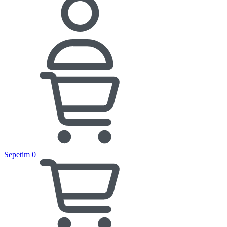
Sepetim
0