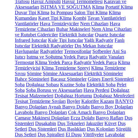
Trafosu
Havuz Ampulü
Havuz Termometresi
Karavan ve
Aksesuarları
ISITMA VE SOĞUTMA
Klima
Portatif Klima
Duvar Tipi Klima
Isı Pompası
Salon Tipi Klima
Klima
Kumandası
Kaset Tipi Klima
Kombi
Tavan Vantilatörleri
Vantilatörler
Hava Temizleyiciler
Nem Cihazları
Hava
Temizleme Cihazları
Buhar Makineleri
Nem Alma Cihazları
ve Rutubet Gidericiler
Elektrikli Isıtıcılar
Quartz Isıtıcılar
Infrared Isıtıcılar
Kule Tipi Isıtıcılar
Yağlı Radyatör
Fanlı
Isıtıcılar
Elektrikli Radyatörler
Dış Mekan Isıtıcılar
Havlupanlar
Radyatörler
Termosifonlar
Şofbenler
Ani Su
Isıtıcı
Isıtma ve Soğutma Yedek Parça
Radyatör Vanaları
Termostat
Klima Yedek Parça
Radyatör Yedek Parça
Klima
Temizleyicisi
Klima Temizleme Spreyi
Klima Temizleme
Sıvısı
Şömine
Şömine Aksesuarları
Elektrikli Şömineler
Bahçe Şömineleri
Bacasız Şömineler
Güneş Enerji Sistemleri
Soba
Doğalgaz Sobası
Kuzine Soba
Elektrikli Soba
Pelet
Soba
Soba Borusu ve Aksesuarları
Hava Perdesi
Doğalgaz
Tesisat Malzemeleri
Doğalgaz Hortumu
Doğalgaz Menfezleri
Tesisat Temizleme Sıvıları
Boyler
Kalorifer Kazanı
BANYO
Banyo Dolapları
Aynalı Banyo Dolabı
Banyo Boy Dolapları
Lavabolu Banyo Dolapları
Çok Amaçlı Banyo Dolapları
Çamaşır Makinesi Dolapları
Ecza Dolabı
Banyo Rafları
Duş
Sistemleri
Duşakabin
Duş Tekneleri
Jakuziler
Küvet
Duş
Setleri
Duş Sistemleri
Duş Başlıkları
Duş Kolonları
Sürgülü
Duş Setleri
Duş Spiralleri
El Duşu
Vitrifiyeler
Lavabolar