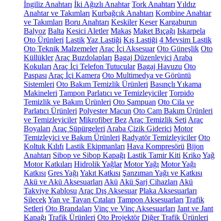
İngiliz Anahtarı
İki Ağızlı Anahtar
Tork Anahtarı
Yıldız
Anahtar ve Takımları
Kurbağcık Anahtarı
Kombine Anahtar
ve Takımları
Boru Anahtarı
Keskiler
Keser
Kargaburun
Balyoz
Balta
Kesici Aletler
Makas
Maket Bıçağı
Iskarpela
Oto Ürünleri
Lastik
Yaz Lastiği
Kış Lastiği
4 Mevsim Lastik
Oto Teknik Malzemeler
Araç İçi Aksesuar
Oto Güneşlik
Oto
Küllükler
Araç Buzdolapları
Bagaj Düzenleyici
Araba
Kokuları
Araç İçi Telefon Tutucular
Bagaj Havuzu
Oto
Paspası
Araç İçi Kamera
Oto Multimedya ve Görüntü
Sistemleri
Oto Bakım Temizlik Ürünleri
Basınçlı Yıkama
Makineleri
Tampon Parlatıcı ve Temizleyiciler
Torpido
Temizlik ve Bakım Ürünleri
Oto Şampuan
Oto Cila ve
Parlatıcı Ürünleri
Polyester Macun
Oto Cam Bakım Ürünleri
ve Temizleyiciler
Mikrofiber Bez
Araç Temizlik Seti
Araç
Boyaları
Araç Süpürgeleri
Araba Çizik Giderici
Motor
Temizleyici ve Bakım Ürünleri
Radyatör Temizleyiciler
Oto
Koltuk Kılıfı
Lastik Ekipmanları
Hava Kompresörü
Bijon
Anahtarı
Sibop ve Sibop Kapağı
Lastik Tamir Kiti
Kriko
Yağ
Motor Katkıları
Hidrolik Yağlar
Motor Yağı
Motor Yağı
Katkısı
Gres Yağı
Yakıt Katkısı
Şanzıman Yağı ve Katkısı
Akü ve Akü Aksesuarları
Akü
Akü Şarj Cihazları
Akü
Takviye Kablosu
Araç Dış Aksesuar
Plaka Aksesuarları
Silecek
Yan ve Tavan Çıtaları
Tampon Aksesuarları
Trafik
Setleri
Oto Brandaları
Vinç ve Vinç Aksesuarları
Jant ve Jant
Kapağı
Trafik Ürünleri
Oto Projektör
Diğer Trafik Ürünleri