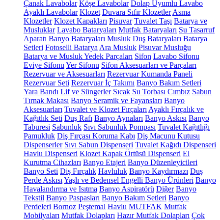
Çanak Lavabolar
Köşe Lavabolar
Dolap Uyumlu Lavabo
Ayaklı Lavabolar
Klozet
Duvara Sıfır Klozetler
Asma
Klozetler
Klozet Kapakları
Pisuvar
Tuvalet Taşı
Batarya ve
Musluklar
Lavabo Bataryaları
Mutfak Bataryaları
Su Tasarruf
Aparatı
Banyo Bataryaları
Musluk
Duş Bataryaları
Batarya
Setleri
Fotoselli Batarya
Ara Musluk
Pisuvar Musluğu
Batarya ve Musluk Yedek Parçaları
Sifon
Lavabo Sifonu
Eviye Sifonu
Yer Sifonu
Sifon Aksesuarları ve Parçaları
Rezervuar ve Aksesuarları
Rezervuar Kumanda Paneli
Rezervuar Seti
Rezervuar İç Takımı
Banyo Bakım Setleri
Yara Bandı
Lif ve Süngerler
Sıcak Su Torbası
Cımbız
Sabun
Tırnak Makası
Banyo Seramik ve Fayansları
Banyo
Aksesuarları
Tuvalet ve Klozet Fırçaları
Ayaklı Fırçalık ve
Kağıtlık Seti
Duş Rafı
Banyo Aynaları
Banyo Askısı
Banyo
Taburesi
Sabunluk
Sıvı Sabunluk Pompası
Tuvalet Kağıtlığı
Pamukluk
Diş Fırçası Koruma Kabı
Diş Macunu Kutusu
Dispenserler
Sıvı Sabun Dispenseri
Tuvalet Kağıdı Dispenseri
Havlu Dispenseri
Klozet Kapak Örtüsü Dispenseri
El
Kurutma Cihazları
Banyo Etajeri
Banyo Düzenleyicileri
Banyo Seti
Diş Fırçalık
Havluluk
Banyo Kaydırmazı
Duş
Perde Askısı
Yaşlı ve Bedensel Engelli Banyo Ürünleri
Banyo
Havalandırma ve Isıtma
Banyo Aspiratörü
Diğer
Banyo
Tekstil
Banyo Paspasları
Banyo Bakım Setleri
Banyo
Perdeleri
Bornoz
Peştemal
Havlu
MUTFAK
Mutfak
Mobilyaları
Mutfak Dolapları
Hazır Mutfak Dolapları
Çok