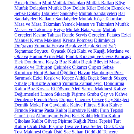
Amaçlı Dolap
Mini Mutfak Dolapları
Mutfak Rafları
Köşe
Mutfak Dolapları
Mutfak Boy Dolabı
Kiler Dolabı
Ekmek ve
Sebze Dolabı
Tabureler
Sandalye
Mutfak Sandalyeleri
Bar
Sandalyeleri
Katlanır Sandalyeler
Mutfak Köşe Takımları
Masa ve Masa Takımları
Yemek Masası ve Takımları
Mutfak
Masası ve Takımları
Eviye
Mutfak Bataryaları
Mutfak
Gereçleri
Kesme Tahtası
Rende
Servis Gereçleri
Patates Ezici
Manuel Kıyma Makinesi
Krema Pompası
Dilimleyici
Doğrayıcı
Yumurta Fırçası
Bıçak ve Bıçak Setleri
Yağ
Sıçratmaz
Soyucu, Oyacak
Ölçü Kabı ve Kaşığı
Merdane ve
Oklava
Hamur Açma Matı
Fındık Kıracağı ve Ceviz Kıracağı
Elek
Dondurma Kaşığı
Buz Kalıbı
Bıçak Bileyici Masat
Açacak ve Tirbuşon
Çekirdek Çıkarıcı
Çırpıcı
Sebze
Kurutucu
Huni
Baharat Öğütücü
Havan
Hamburger Presi
Sarımsak Ezici
Kaşık ve Kepçe Altlığı
Bıçak Standı
Süzgeç
Nihale
İçli Köfte Aparatı
Yumurta Zamanlayıcı
Dondurma
Kalıbı
Buz Kovası
Et Dövme Aleti
Sarma Makinesi
Kahve
Değirmenleri
Limon Sıkacağı
Pişirme Grubu
Çay ve Kahve
Demleme
French Press
Dripper
Chemex
Cezve
Çay Süzgeci
Demlik
Moka Pot
Çaydanlık
Kahve Filtresi
Sifon Kahve
Fırında Pişirme
Pasta Kalıbı
Kurabiye Kalıbı
Fırın Tepsisi
Cam Tepsi
Alüminyum Folyo
Kek Kalıbı
Muffin Kalıbı
Çikolata Kalıbı
Güveç
Pişirme Kağıdı
Pizza Tepsisi
Tart
Kalıbı
Ocak Üstü Pişirme
Tava ve Tava Setleri
Ocak Üstü
Tost Makinesi
Ocak Üstü Sac
Sahan
Düdüklü Tencere