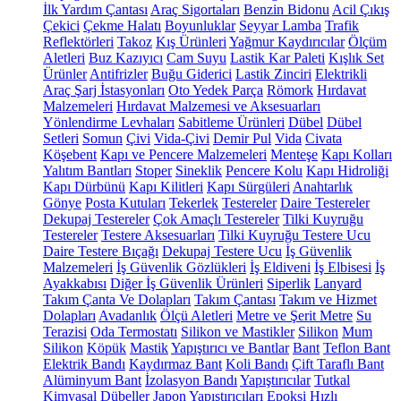
İlk Yardım Çantası
Araç Sigortaları
Benzin Bidonu
Acil Çıkış
Çekici
Çekme Halatı
Boyunluklar
Seyyar Lamba
Trafik
Reflektörleri
Takoz
Kış Ürünleri
Yağmur Kaydırıcılar
Ölçüm
Aletleri
Buz Kazıyıcı
Cam Suyu
Lastik Kar Paleti
Kışlık Set
Ürünler
Antifrizler
Buğu Giderici
Lastik Zinciri
Elektrikli
Araç Şarj İstasyonları
Oto Yedek Parça
Römork
Hırdavat
Malzemeleri
Hırdavat Malzemesi ve Aksesuarları
Yönlendirme Levhaları
Sabitleme Ürünleri
Dübel
Dübel
Setleri
Somun
Çivi
Vida-Çivi
Demir Pul
Vida
Civata
Köşebent
Kapı ve Pencere Malzemeleri
Menteşe
Kapı Kolları
Yalıtım Bantları
Stoper
Sineklik
Pencere Kolu
Kapı Hidroliği
Kapı Dürbünü
Kapı Kilitleri
Kapı Sürgüleri
Anahtarlık
Gönye
Posta Kutuları
Tekerlek
Testereler
Daire Testereler
Dekupaj Testereler
Çok Amaçlı Testereler
Tilki Kuyruğu
Testereler
Testere Aksesuarları
Tilki Kuyruğu Testere Ucu
Daire Testere Bıçağı
Dekupaj Testere Ucu
İş Güvenlik
Malzemeleri
İş Güvenlik Gözlükleri
İş Eldiveni
İş Elbisesi
İş
Ayakkabısı
Diğer İş Güvenlik Ürünleri
Siperlik
Lanyard
Takım Çanta Ve Dolapları
Takım Çantası
Takım ve Hizmet
Dolapları
Avadanlık
Ölçü Aletleri
Metre ve Şerit Metre
Su
Terazisi
Oda Termostatı
Silikon ve Mastikler
Silikon
Mum
Silikon
Köpük
Mastik
Yapıştırıcı ve Bantlar
Bant
Teflon Bant
Elektrik Bandı
Kaydırmaz Bant
Koli Bandı
Çift Taraflı Bant
Alüminyum Bant
İzolasyon Bandı
Yapıştırıcılar
Tutkal
Kimyasal Dübeller
Japon Yapıştırıcıları
Epoksi
Hızlı