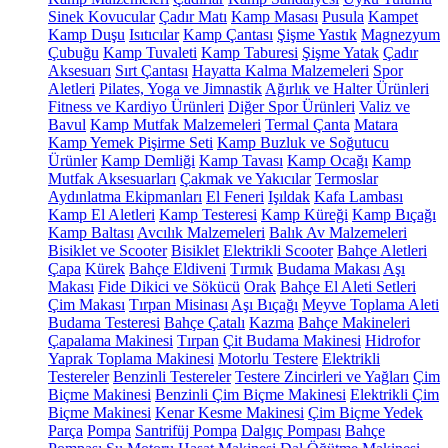
Sinek Kovucular
Çadır Matı
Kamp Masası
Pusula
Kampet
Kamp Duşu
Isıtıcılar
Kamp Çantası
Şişme Yastık
Magnezyum
Çubuğu
Kamp Tuvaleti
Kamp Taburesi
Şişme Yatak
Çadır
Aksesuarı
Sırt Çantası
Hayatta Kalma Malzemeleri
Spor
Aletleri
Pilates, Yoga ve Jimnastik
Ağırlık ve Halter Ürünleri
Fitness ve Kardiyo Ürünleri
Diğer Spor Ürünleri
Valiz ve
Bavul
Kamp Mutfak Malzemeleri
Termal Çanta
Matara
Kamp Yemek Pişirme Seti
Kamp Buzluk ve Soğutucu
Ürünler
Kamp Demliği
Kamp Tavası
Kamp Ocağı
Kamp
Mutfak Aksesuarları
Çakmak ve Yakıcılar
Termoslar
Aydınlatma Ekipmanları
El Feneri
Işıldak
Kafa Lambası
Kamp El Aletleri
Kamp Testeresi
Kamp Küreği
Kamp Bıçağı
Kamp Baltası
Avcılık Malzemeleri
Balık Av Malzemeleri
Bisiklet ve Scooter
Bisiklet
Elektrikli Scooter
Bahçe Aletleri
Çapa
Kürek
Bahçe Eldiveni
Tırmık
Budama Makası
Aşı
Makası
Fide Dikici ve Sökücü
Orak
Bahçe El Aleti Setleri
Çim Makası
Tırpan Misinası
Aşı Bıçağı
Meyve Toplama Aleti
Budama Testeresi
Bahçe Çatalı
Kazma
Bahçe Makineleri
Çapalama Makinesi
Tırpan
Çit Budama Makinesi
Hidrofor
Yaprak Toplama Makinesi
Motorlu Testere
Elektrikli
Testereler
Benzinli Testereler
Testere Zincirleri ve Yağları
Çim
Biçme Makinesi
Benzinli Çim Biçme Makinesi
Elektrikli Çim
Biçme Makinesi
Kenar Kesme Makinesi
Çim Biçme Yedek
Parça
Pompa
Santrifüj Pompa
Dalgıç Pompası
Bahçe