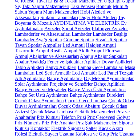
ve Rulosu
Tuval
El İşi & Tekstil Malzemeleri
Örgü İpi
Güpür
Şiş
Takı Yapım Malzemeleri
Takı Pensesi
Boncuk
Mum &
Sabun Yapımı
Mum Malzemeleri
Hobi Aletleri ve
Aksesuarları
Silikon Tabancaları
Diğer Hobi Aletleri
Taş
Boyama & Mozaik
AYDINLATMA VE ELEKTRİK
Ev
Aydınlatmaları
Avizeler
Sarkıt Avizeler
Plafonyer Avizeler
Lambaderler ve Aksesuarları
Lambader
Lambader Başlığı
Lambader Ayağı
Spotlar
Gömme Spotlar
Sıvaüstü Spotlar
Tavan Spotlar
Ampuller
Led Ampul
Halojen Ampul
Tasarruflu Ampul
Rustik Ampul
Akıllı Ampul
Floresan
Ampul
Abajurlar ve Aksesuarları
Abajur
Abajur Şapkaları
Abajur Ayaklığı
Fener ve Işıldaklar
Aplikler
Duvar Aplikleri
Tablo Aplikleri
Banyo Aplikleri
Lamba
Gece Lambaları
Masa
Lambaları
Led Şerit
Armatür
Led Armatür
Led Panel
Tezgah
Altı Aydınlatma
Bahçe Aydınlatma
Dış Mekan Aydınlatmalar
Solar Aydınlatma
Projektör ve Sensörler
Bahçe Aplikleri
Bahçe Feneri ve Meşaleler
Bahçe Masa Üstü Aydınlatma
Bahçe Set Üstü Aydınlatma
Bahçe Aydınlatma Direkleri
Çocuk Odası Aydınlatma
Çocuk Gece Lambası
Çocuk Odası
Duvar Aydınlatmaları
Çocuk Odası Abajuru
Çocuk Odası
Avizesi
Çocuk Masa Lambası
Elektrik Malzemeleri
Priz ve
Anahtarlar
Priz Kutusu
Telefon Prizi
Priz Çerçevesi
Golyat
Priz
Nümeris Priz
Priz
Anahtar Priz
Şalt Malzemeleri
Sigorta
Kutusu
Kontaktör
Elektrik Sigortası
Şalter
Kaçak Akım
Rölesi
Elektrik Sayacı
Uzatma Kablosu ve Grup Priz
Uzatma