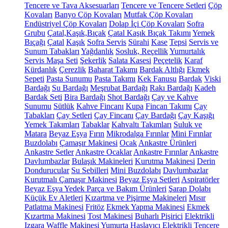
Tencere ve Tava Aksesuarları
Tencere ve Tencere Setleri
Çöp
Kovaları
Banyo Çöp Kovaları
Mutfak Çöp Kovaları
Endüstriyel Çöp Kovaları
Dolap İçi Çöp Kovaları
Sofra
Grubu
Çatal,Kaşık,Bıçak
Çatal Kaşık Bıçak Takımı
Yemek
Bıçağı
Çatal
Kaşık
Sofra Servis
Sürahi
Kase
Tepsi
Servis ve
Sunum Tabakları
Yağdanlık
Sosluk, Reçellik
Yumurtalık
Servis Maşa Seti
Şekerlik
Salata Kasesi
Peçetelik
Karaf
Kürdanlık
Çerezlik
Baharat Takımı
Bardak Altlığı
Ekmek
Sepeti
Pasta Sunumu
Pasta Takımı
Kek Fanusu
Bardak
Viski
Bardağı
Su Bardağı
Meşrubat Bardağı
Rakı Bardağı
Kadeh
Bardak Seti
Bira Bardağı
Shot Bardağı
Çay ve Kahve
Sunumu
Sütlük
Kahve Fincanı
Kupa
Fincan Takımı
Çay
Tabakları
Çay Setleri
Çay Fincanı
Çay Bardağı
Çay Kaşığı
Yemek Takımları
Tabaklar
Kahvaltı Takımları
Suluk ve
Matara
Beyaz Eşya
Fırın
Mikrodalga Fırınlar
Mini Fırınlar
Buzdolabı
Çamaşır Makinesi
Ocak
Ankastre Ürünleri
Ankastre Setler
Ankastre Ocaklar
Ankastre Fırınlar
Ankastre
Davlumbazlar
Bulaşık Makineleri
Kurutma Makinesi
Derin
Dondurucular
Su Sebilleri
Mini Buzdolabı
Davlumbazlar
Kurutmalı Çamaşır Makinesi
Beyaz Eşya Setleri
Aspiratörler
Beyaz Eşya Yedek Parça ve Bakım Ürünleri
Şarap Dolabı
Küçük Ev Aletleri
Kızartma ve Pişirme Makineleri
Mısır
Patlatma Makinesi
Fritöz
Ekmek Yapma Makinesi
Ekmek
Kızartma Makinesi
Tost Makinesi
Buharlı Pişirici
Elektrikli
Izgara
Waffle Makinesi
Yumurta Haşlayıcı
Elektrikli Tencere