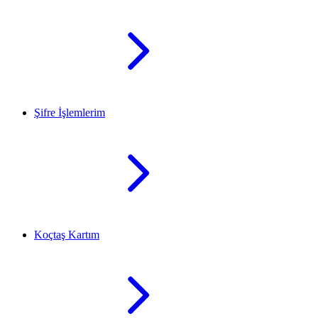
Şifre İşlemlerim
Koçtaş Kartım