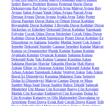
Setleri
Banyo Perdeleri
Bornoz
Peştemal
Havlu
Duvar
Dekorasyonu
Raf
Ayna
Çerçeveli Ayna
Makyaj Aynası
Boy
Aynası
Salon Aynası
Yatak Odası Aynası
Parçalı Ayna
Dresuar Aynası
Duvar Aynası
Ayaklı Ayna
Tablo
Poster
Duvar Panoları
Duvar Halısı ve Örtüsü
Duvar Kağıtları
Boyanabilir Duvar Kağıtları
3 Boyutlu Duvar Kağıtları
Duvar
Stickerları ve Etiketleri
Dekoratif Duvar Kağıtları
Yapışkanlı
Folyolar
Çocuk Odası Duvar Stickerları
Çocuk Odası Duvar
Kağıtları
Duvar Kağıdı Yapıştırıcısı
Poster Duvar Kağıtları
Ev
Düzenleme ve Saklama
Sepetler
Mutfak Sepeti
Çok Amaçlı
Sepetler
Dekoratif Sepetler
Çamaşır Sepetleri
Kutular
Makyaj
Kutusu ve Organizerleri
Plastik Kutular
Kumaş Kutular
Ayakkabı Kutuları
Oyuncak Kutuları
Saklama Kutusu
Dekoratif Kutu
Takı Kutusu
Çamaşır Kurutma Askısı
Saklama Hurçları
Hurçlar
Vakumlu Hurçlar
Halı Hurcu
Askılar
Elbise ve Aksesuar Askıları
Dekoratif Askılar
Kapı
Arkası Askıları
Yapışkanlı Askılar
Vestiyer Askısı
Takı Askısı
Bavul İçi Düzenleyici
Kurutma Makinesi Topu
Şemsiye
Dolap İçi Düzenleyici
Makyaj Çantası
Duvar ve Masa
Saatleri
Masa Saati
Duvar Saatleri
Bahçe Tekstili
Salıncak
Minderleri
Ütü Masası
Çöp Kovaları
Banyo Çöp Kovaları
Mutfak Çöp Kovaları
Endüstriyel Çöp Kovaları
Dolap İçi
Çöp Kovaları
Kırtasiye ve Ofis Malzemeleri
Dosyalama ve
Arşivleme
Poşet Dosya
Evrak Rafı
Çıtçıtlı Dosya
Klasör
Telli