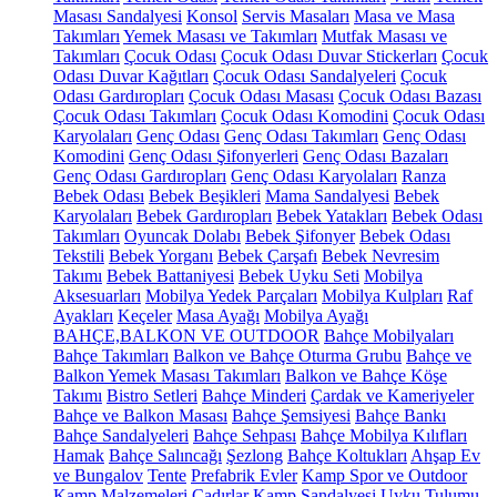
Masası Sandalyesi
Konsol
Servis Masaları
Masa ve Masa
Takımları
Yemek Masası ve Takımları
Mutfak Masası ve
Takımları
Çocuk Odası
Çocuk Odası Duvar Stickerları
Çocuk
Odası Duvar Kağıtları
Çocuk Odası Sandalyeleri
Çocuk
Odası Gardıropları
Çocuk Odası Masası
Çocuk Odası Bazası
Çocuk Odası Takımları
Çocuk Odası Komodini
Çocuk Odası
Karyolaları
Genç Odası
Genç Odası Takımları
Genç Odası
Komodini
Genç Odası Şifonyerleri
Genç Odası Bazaları
Genç Odası Gardıropları
Genç Odası Karyolaları
Ranza
Bebek Odası
Bebek Beşikleri
Mama Sandalyesi
Bebek
Karyolaları
Bebek Gardıropları
Bebek Yatakları
Bebek Odası
Takımları
Oyuncak Dolabı
Bebek Şifonyer
Bebek Odası
Tekstili
Bebek Yorganı
Bebek Çarşafı
Bebek Nevresim
Takımı
Bebek Battaniyesi
Bebek Uyku Seti
Mobilya
Aksesuarları
Mobilya Yedek Parçaları
Mobilya Kulpları
Raf
Ayakları
Keçeler
Masa Ayağı
Mobilya Ayağı
BAHÇE,BALKON VE OUTDOOR
Bahçe Mobilyaları
Bahçe Takımları
Balkon ve Bahçe Oturma Grubu
Bahçe ve
Balkon Yemek Masası Takımları
Balkon ve Bahçe Köşe
Takımı
Bistro Setleri
Bahçe Minderi
Çardak ve Kameriyeler
Bahçe ve Balkon Masası
Bahçe Şemsiyesi
Bahçe Bankı
Bahçe Sandalyeleri
Bahçe Sehpası
Bahçe Mobilya Kılıfları
Hamak
Bahçe Salıncağı
Şezlong
Bahçe Koltukları
Ahşap Ev
ve Bungalov
Tente
Prefabrik Evler
Kamp Spor ve Outdoor
Kamp Malzemeleri
Çadırlar
Kamp Sandalyesi
Uyku Tulumu