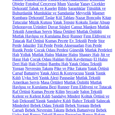
Objeler
Fotoğraf Çerçevesi
Mum
Vazolar
Yapay Çiçekler
Dekoratif Tabak ve Kaseler
Biblo
Şaraplıklar
Tütsülük ve
Buhurdanlık
Mumluklar ve Şamdanlar
Meyvelik
Magnet
Kumbara
Dekoratif Taşlar
Kül Tablası
Nazar Boncuğu
Kitap
Tutucular
Müzik Kutusu
Yatak Tepsisi
Kokulu Taşlar
Ahşap
Dekorasyon Ürünleri
Duvar Süsleri
Cansız Manken
Mutfak
Tekstili
Amerikan Servis
Masa Örtüleri
Mutfak Önlüğü
Mutfak Havlusu ve Kurulama Bezi
Runner
Fırın Eldiveni ve
Tutacak
Raf Örtüsü
Kumaş Peçete
Ev Tekstili
Perde
Stor
Perde
Jaluziler
Tül Perde
Perde Aksesuarları
Fon Perde
Rustik Perde
Çocuk Odası Perdesi
Güneşlik
Mutfak Perdeleri
Halı
Yolluk
Mutfak Halısı
Makine Halısı
Shaggy Halı
Jüt ve
Hasır Halı
Çocuk Odası Halıları
Halı Kaydırmazı
El Halısı
Deri Halı
Halı Örtüsü
Bambu Halı
Yatak Odası Tekstili
Yorgan
Nevresim Takımı
Pike ve Pike Takımı
Yatak Örtüsü
Çarşaf
Battaniye
Yatak Alezi & Koruyucusu
Yastık
Yastık
Kılıfı
Uyku Seti
Yastık Alezi
Paspaslar
Mutfak Tekstili
Amerikan Servis
Masa Örtüleri
Mutfak Önlüğü
Mutfak
Havlusu ve Kurulama Bezi
Runner
Fırın Eldiveni ve Tutacak
Raf Örtüsü
Kumaş Peçete
Kilim
Seccade
Salon Tekstili
Kırlent ve Kırlent Kılıfı
Sandalye Minderi
Koltuk Örtüsü ve
Şalı
Dekoratif Yastık
Sandalye Kılıfı
Bahçe Tekstili
Salıncak
Minderleri
Bebek Odası Tekstili
Bebek Yorganı
Bebek
Çarşafı
Bebek Nevresim Takımı
Bebek Battaniyesi
Bebek
Uyku Seti
Banyo Tekstil
Banyo Paspasları
Banyo Bakım