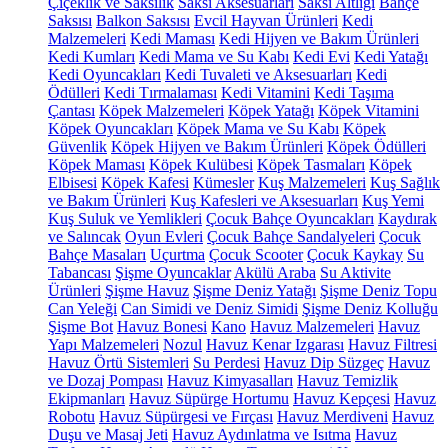
Çiçeklik ve Saksılık
Saksı Aksesuarları
Saksı Altlığı
Bahçe
Saksısı
Balkon Saksısı
Evcil Hayvan Ürünleri
Kedi
Malzemeleri
Kedi Maması
Kedi Hijyen ve Bakım Ürünleri
Kedi Kumları
Kedi Mama ve Su Kabı
Kedi Evi
Kedi Yatağı
Kedi Oyuncakları
Kedi Tuvaleti ve Aksesuarları
Kedi
Ödülleri
Kedi Tırmalaması
Kedi Vitamini
Kedi Taşıma
Çantası
Köpek Malzemeleri
Köpek Yatağı
Köpek Vitamini
Köpek Oyuncakları
Köpek Mama ve Su Kabı
Köpek
Güvenlik
Köpek Hijyen ve Bakım Ürünleri
Köpek Ödülleri
Köpek Maması
Köpek Kulübesi
Köpek Tasmaları
Köpek
Elbisesi
Köpek Kafesi
Kümesler
Kuş Malzemeleri
Kuş Sağlık
ve Bakım Ürünleri
Kuş Kafesleri ve Aksesuarları
Kuş Yemi
Kuş Suluk ve Yemlikleri
Çocuk Bahçe Oyuncakları
Kaydırak
ve Salıncak
Oyun Evleri
Çocuk Bahçe Sandalyeleri
Çocuk
Bahçe Masaları
Uçurtma
Çocuk Scooter
Çocuk Kaykay
Su
Tabancası
Şişme Oyuncaklar
Akülü Araba
Su Aktivite
Ürünleri
Şişme Havuz
Şişme Deniz Yatağı
Şişme Deniz Topu
Can Yeleği
Can Simidi ve Deniz Simidi
Şişme Deniz Kolluğu
Şişme Bot
Havuz Bonesi
Kano
Havuz Malzemeleri
Havuz
Yapı Malzemeleri
Nozul
Havuz Kenar Izgarası
Havuz Filtresi
Havuz Örtü Sistemleri
Su Perdesi
Havuz Dip Süzgeç
Havuz
ve Dozaj Pompası
Havuz Kimyasalları
Havuz Temizlik
Ekipmanları
Havuz Süpürge Hortumu
Havuz Kepçesi
Havuz
Robotu
Havuz Süpürgesi ve Fırçası
Havuz Merdiveni
Havuz
Duşu ve Masaj Jeti
Havuz Aydınlatma ve Isıtma
Havuz