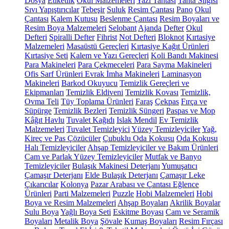
Dosya
Etiketlik
Okul Malzemeleri
Yazı Tahtası
Tahta Silgisi
Sıvı Yapıştırıcılar
Tebeşir
Suluk
Resim Çantası
Pano
Okul
Çantası
Kalem Kutusu
Beslenme Çantası
Resim Boyaları ve
Resim Boya Malzemeleri
Selobant
Ajanda
Defter
Okul
Defteri
Spiralli Defter
Fihrist
Not Defteri
Bloknot
Kırtasiye
Malzemeleri
Masaüstü Gereçleri
Kırtasiye Kağıt Ürünleri
Kırtasiye Seti
Kalem ve Yazı Gereçleri
Koli Bandı Makinesi
Para Makineleri
Para Çekmeceleri
Para Sayma Makineleri
Ofis Sarf Ürünleri
Evrak İmha Makineleri
Laminasyon
Makineleri
Barkod Okuyucu
Temizlik Gereçleri ve
Ekipmanları
Temizlik Eldiveni
Temizlik Kovası
Temizlik,
Ovma Teli
Tüy Toplama Ürünleri
Faraş
Çekpas
Fırça ve
Süpürge
Temizlik Bezleri
Temizlik Süngeri
Paspas ve Mop
Kâğıt Havlu
Tuvalet Kağıdı
Islak Mendil
Ev Temizlik
Malzemeleri
Tuvalet Temizleyici
Yüzey Temizleyiciler
Yağ,
Kireç ve Pas Çözücüler
Çubuklu Oda Kokusu
Oda Kokusu
Halı Temizleyiciler
Ahşap Temizleyiciler ve Bakım Ürünleri
Cam ve Parlak Yüzey Temizleyiciler
Mutfak ve Banyo
Temizleyiciler
Bulaşık Makinesi Deterjanı
Yumuşatıcı
Çamaşır Deterjanı
Elde Bulaşık Deterjanı
Çamaşır Leke
Çıkarıcılar
Kolonya
Pazar Arabası ve Çantası
Eğlence
Ürünleri
Parti Malzemeleri
Puzzle
Hobi Malzemeleri
Hobi
Boya ve Resim Malzemeleri
Ahşap Boyaları
Akrilik Boyalar
Sulu Boya
Yağlı Boya Seti
Eskitme Boyası
Cam ve Seramik
Boyaları
Metalik Boya
Şövale
Kumaş Boyaları
Resim Fırçası