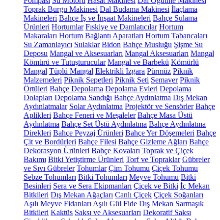
Pompası
Su Motoru
Hasat Makinesi
Dal Öğütme Makinesi
Toprak Burgu Makinesi
Dal Budama Makinesi
İlaçlama
Makineleri
Bahçe İş ve İnşaat Makineleri
Bahçe Sulama
Ürünleri
Hortumlar
Fıskiye ve Damlatıcılar
Hortum
Makaraları
Hortum Bağlantı Aparatları
Hortum Tabancaları
Su Zamanlayıcı
Sulaklar
Bidon
Bahçe Musluğu
Şişme Su
Deposu
Mangal ve Aksesuarları
Mangal Aksesuarları
Mangal
Kömürü ve Tutuşturucular
Mangal ve Barbekü
Kömürlü
Mangal
Tüplü Mangal
Elektrikli Izgara
Pürmüz
Piknik
Malzemeleri
Piknik Sepetleri
Piknik Seti
Semaver
Piknik
Örtüleri
Bahçe Depolama
Depolama Evleri
Depolama
Dolapları
Depolama Sandığı
Bahçe Aydınlatma
Dış Mekan
Aydınlatmalar
Solar Aydınlatma
Projektör ve Sensörler
Bahçe
Aplikleri
Bahçe Feneri ve Meşaleler
Bahçe Masa Üstü
Aydınlatma
Bahçe Set Üstü Aydınlatma
Bahçe Aydınlatma
Direkleri
Bahçe Peyzaj Ürünleri
Bahçe Yer Döşemeleri
Bahçe
Çit ve Bordürleri
Bahçe Filesi
Bahçe Gizleme Ağları
Bahçe
Dekorasyon Ürünleri
Bahçe Kovaları
Toprak ve Çiçek
Bakımı
Bitki Yetiştirme Ürünleri
Torf ve Topraklar
Gübreler
ve Sıvı Gübreler
Tohumlar
Çim Tohumu
Çiçek Tohumu
Sebze Tohumları
Bitki Tohumları
Meyve Tohumu
Bitki
Besinleri
Sera ve Sera Ekipmanları
Çiçek ve Bitki
İç Mekan
Bitkileri
Dış Mekan Ağaçları
Canlı Çiçek
Çiçek Soğanları
Aşılı Meyve Fidanları
Aşılı Gül
Fide
Dış Mekan Sarmaşık
Bitkileri
Kaktüs
Saksı ve Aksesuarları
Dekoratif Saksı