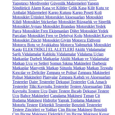
Yapıştırıcı
Merdivenler
Güvenlik Malzemeleri
Yangın
Söndürücü
Alarm
Kasa ve Kilitler
Çelik Kasa
Kilit
Kutu ve
Ambalaj Malzemeleri
Kargo Kutusu
Kargo Poşeti
Koli
Motosiklet Ürünleri
Motorsiklet Aksesuarları
Motosiklet
Kilidi
Motosiklet Stickerları
Motosiklet Rüzgarlık ve Siperlik
Motosiklet Aynası
Motosiklet Brandası
Motorsiklet Yedek
Parça
Motosiklet Fren Ekipmanları
Diğer Motosiklet Yedek
Parçaları
Motosiklet Fren ve Debriyaj Kolu
Motosiklet Kayışı
Motosiklet Zinciri
Motosiklet Giyim
Motorcu Eldiveni
Motorcu Botu ve Ayakkabısı
Motorcu Yağmurluk
Motosiklet
Kaskı
ELEKTRİKLİ EL ALETLERİ
Akülü Vidalamalar
Şarjlı Vidalamalar
Kablolu Vidalamalar
Vidalama Uçları
Matkaplar
Darbeli Matkaplar
Akülü Matkap ve Vidalamalar
Matkap Ucu ve Setleri
Somun Sıkma Makineleri
Darbesiz
Matkaplar
Manyetik Matkap
Sütunlu Matkap
Matkap Tezgahı
Kırıcılar ve Deliciler
Zımpara ve Polisaj
Zımpara Makineleri
Polisaj Makineleri
Planyalar
Zımpara Kağıdı ve Aksesuarları
Testereler
Daire Testereler
Dekupaj Testereler
Çok Amaçlı
Testereler
Tilki Kuyruğu Testereler
Testere Aksesuarları
Tilki
Kuyruğu Testere Ucu
Daire Testere Bıçağı
Dekupaj Testere
Ucu
Bahçe Makineleri
Çapalama Makinesi
Tırpan
Çit
Budama Makinesi
Hidrofor
Yaprak Toplama Makinesi
Motorlu Testere
Elektrikli Testereler
Benzinli Testereler
Testere Zincirleri ve Yağları
Çim Biçme Makinesi
Benzinli
Çim Biçme Makinesi
Elektrikli Çim Biçme Makinesi
Kenar