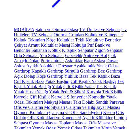
MOBİLYA
Salon ve Oturma Odası
TV Ünitesi ve Sehpası
Tv
Üniteleri
TV Sehpası
Oturma Grupları
Koltuk ve Kanepeler
Koltuk Takımları
Köşe Koltuklar
Tekli Koltuk ve Berjerler
Çekyat
Armut Koltuklar
Masaj Koltuğu
Puf
Bank ve
Benchler
Sallanan Koltuk
Kitaplık
Sehpalar
Zigon Sehpalar
Orta Sehpalar
Yan Sehpalar
Gazetelik
Antre ve Hol
Çok
Amaçlı Dolap
Portmantolar
Askılıklar
Kapı Askısı
Duvar
Askısı
Ayaklı Askılıklar
Dresuar
Ayakkabılık
Yatak Odası
Gardırop
Kapaklı Gardırop
Sürgülü Gardırop
Bez Gardırop
Açık Dolap
Köşe Gardırop
Yüklük
Baza
Tek Kişilik Baza
Çift Kişilik Baza
Yatak Başlığı
Çift Kişilik Yatak Başlığı
Tek
Kişilik Yatak Başlığı
Yatak
Çift Kişilik Yatak
Tek Kişilik
Yatak
Hasta Yatağı
Yatak Pedi & Şiltesi
Karyola
Tek Kişilik
Karyola
Çift Kişilik Karyola
Şifonyerler
Komodin
Yatak
Odası Takımları
Makyaj Masası
Takı Dolabı
Sandık
Paravan
Ofis ve Çalışma Mobilyaları
Çalışma ve Bilgisayar Masası
Oyuncu Koltukları
Çalışma ve Ofis Sandalyeleri
Keson
Ofis
Dolabı
Ofis Koltukları ve Kanepeleri
Ayaklı Küllükler
Laptop
Sehpası
Oyuncu Masası
Toplantı Masası
Ofis Masası ve
Takımları
Yemek Odası
Yemek Odası Takımları
Vitrin
Yemek