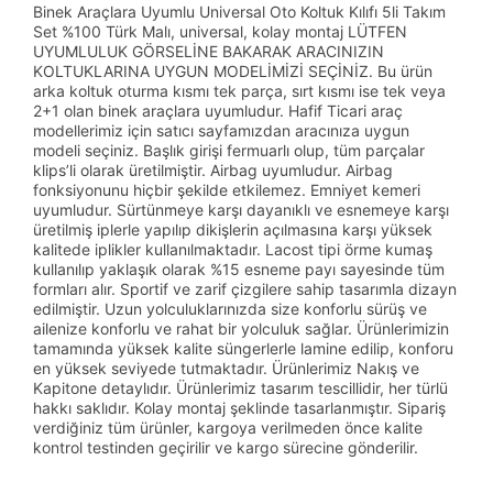
Binek Araçlara Uyumlu Universal Oto Koltuk Kılıfı 5li Takım
Set %100 Türk Malı, universal, kolay montaj LÜTFEN
UYUMLULUK GÖRSELİNE BAKARAK ARACINIZIN
KOLTUKLARINA UYGUN MODELİMİZİ SEÇİNİZ. Bu ürün
arka koltuk oturma kısmı tek parça, sırt kısmı ise tek veya
2+1 olan binek araçlara uyumludur. Hafif Ticari araç
modellerimiz için satıcı sayfamızdan aracınıza uygun
modeli seçiniz. Başlık girişi fermuarlı olup, tüm parçalar
klips’li olarak üretilmiştir. Airbag uyumludur. Airbag
fonksiyonunu hiçbir şekilde etkilemez. Emniyet kemeri
uyumludur. Sürtünmeye karşı dayanıklı ve esnemeye karşı
üretilmiş iplerle yapılıp dikişlerin açılmasına karşı yüksek
kalitede iplikler kullanılmaktadır. Lacost tipi örme kumaş
kullanılıp yaklaşık olarak %15 esneme payı sayesinde tüm
formları alır. Sportif ve zarif çizgilere sahip tasarımla dizayn
edilmiştir. Uzun yolculuklarınızda size konforlu sürüş ve
ailenize konforlu ve rahat bir yolculuk sağlar. Ürünlerimizin
tamamında yüksek kalite süngerlerle lamine edilip, konforu
en yüksek seviyede tutmaktadır. Ürünlerimiz Nakış ve
Kapitone detaylıdır. Ürünlerimiz tasarım tescillidir, her türlü
hakkı saklıdır. Kolay montaj şeklinde tasarlanmıştır. Sipariş
verdiğiniz tüm ürünler, kargoya verilmeden önce kalite
kontrol testinden geçirilir ve kargo sürecine gönderilir.