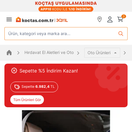
0
Ürün, kategori veya marka ara...
Hırdavat El Aletleri ve Oto
Oto Ürünleri
Sepette %5 İndirim Kazan!
Sepette
6.982,4
TL
Tüm Ürünleri Gör