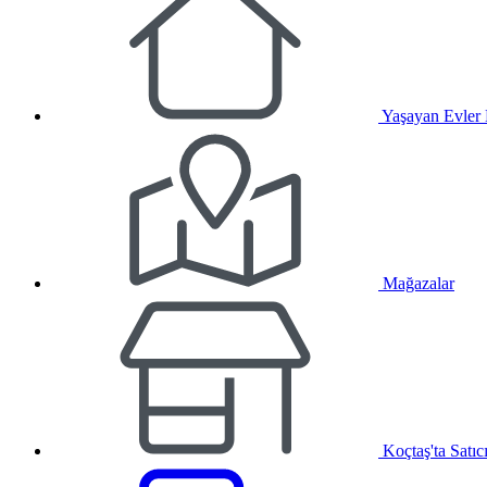
Yaşayan Evler
Mağazalar
Koçtaş'ta Satıc