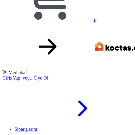
0
👋
Merhaba!
Giriş Yap veya Üye Ol
Siparişlerim