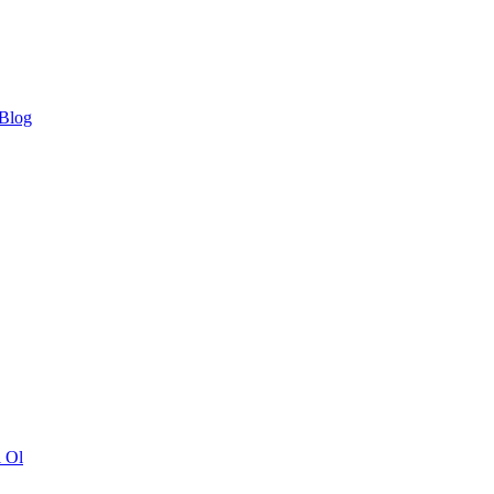
 Blog
ı Ol