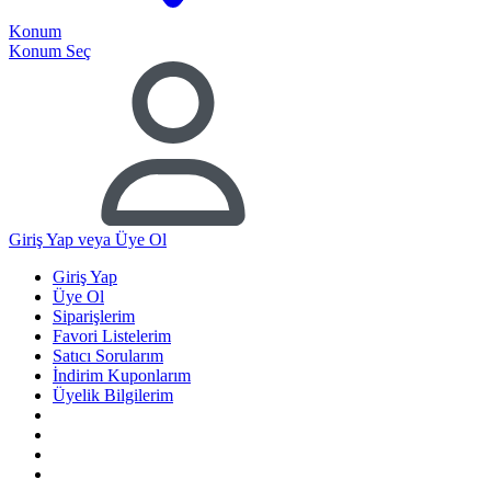
Konum
Konum Seç
Giriş Yap
veya Üye Ol
Giriş Yap
Üye Ol
Siparişlerim
Favori Listelerim
Satıcı Sorularım
İndirim Kuponlarım
Üyelik Bilgilerim