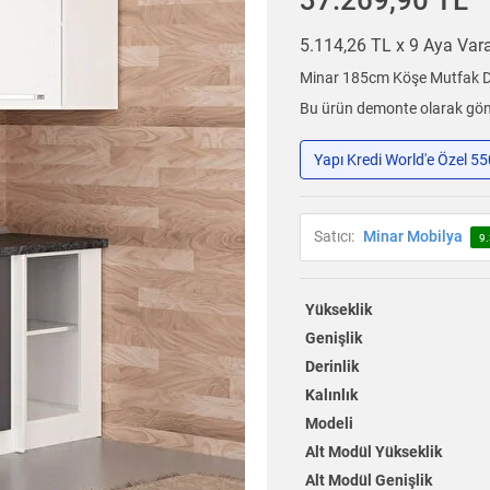
37.269,90 TL
5.114,26 TL x 9 Aya Va
Minar 185cm Köşe Mutfak Do
Bu ürün demonte olarak gönd
Yapı Kredi World'e Özel 5
Satıcı:
Minar Mobilya
9.
Yükseklik
Genişlik
Derinlik
Kalınlık
Modeli
Alt Modül Yükseklik
Alt Modül Genişlik