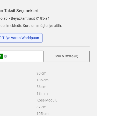
ran
Taksit Seçenekleri
labı - Beyaz/antrasit K185-a4
erilmektedir. Kurulum müşteriye aittir.
50 TL'ye Varan Worldpuan
Soru & Cevap (0)
3
90
cm
185
cm
56
cm
18
mm
Köşe Modülü
87
cm
105
cm