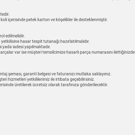
tedir.
i içerisinde petek karton ve köşelikler ile desteklenmiştir.
l edilmelidir.
yetkilisine hasar tespit tutanağı hazırlatılmalıdır.
mi yada iadesi yapılmaktadır.
parçalar var ise müşteri temsilcimize hasarlı parça numarasını ilettiğinizd
taj şeması, garanti belgesi ve faturanızı mutlaka saklayınız.
 hizmetleri yetkililerimiz ile irtibata geçebilirsiniz.
risinde üretilerek ücretsiz olarak tarafınıza gönderilecektir.