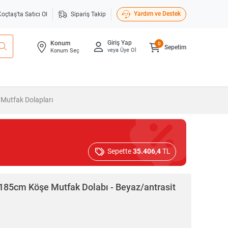
Yardım ve Destek
Koçtaş'ta Satıcı Ol
Sipariş Takip
Giriş Yap
Konum
0
Sepetim
veya Üye Ol
Konum Seç
 Mutfak Dolapları
Sepette
35.406,4
TL
185cm Köşe Mutfak Dolabı - Beyaz/antrasit