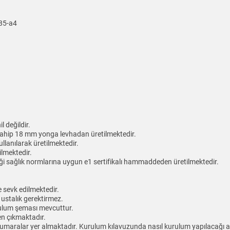
185-a4
 değildir.
sahip 18 mm yonga levhadan üretilmektedir.
ullanılarak üretilmektedir.
ilmektedir.
i sağlık normlarına uygun e1 sertifikalı hammaddeden üretilmektedir.
 sevk edilmektedir.
 ustalık gerektirmez.
urulum şeması mevcuttur.
en çıkmaktadır.
numaralar yer almaktadır. Kurulum kılavuzunda nasıl kurulum yapılacağı ayr