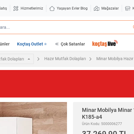
Satış
Hizmetlerimiz
Yaşayan Evler Blog
Mağazalar
ünler
Koçtaş Outlet ⭐
Çok Satanlar
Hazır Mutfak Dolapları
Minar Mobilya Hazır
fak Dolapları
Minar Mobilya
Minar 
K185-a4
Ürün Kodu: 5000006277