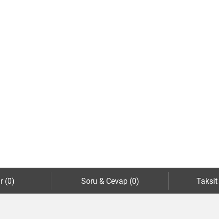
r (0)
Soru & Cevap (0)
Taksit