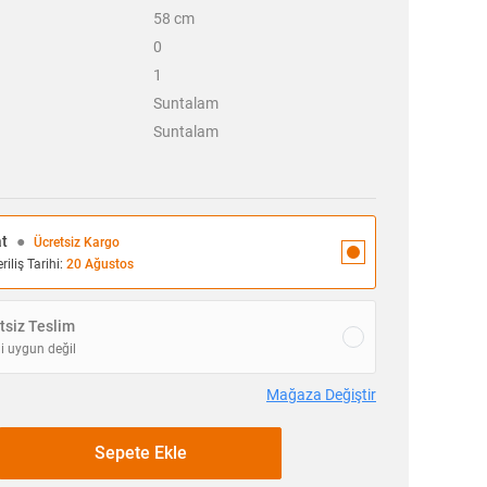
58
cm
0
1
Suntalam
Suntalam
at
●
Ücretsiz Kargo
iliş Tarihi:
20 Ağustos
siz Teslim
i uygun değil
Mağaza Değiştir
Sepete Ekle