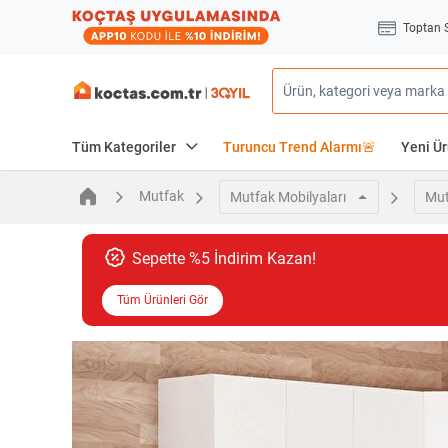
Toptan 
Tüm Kategoriler
Turuncu Trend Alarmı🚨
Yeni Ür
Mutfak
Mutfak Mobilyaları
Mut
Sepette %5 İndirim Kazan!
Tüm Ürünleri Gör