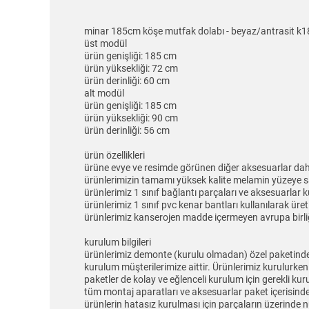
minar 185cm köşe mutfak dolabı - beyaz/antrasit k
üst modül
ürün genişliği: 185 cm
ürün yüksekliği: 72 cm
ürün derinliği: 60 cm
alt modül
ürün genişliği: 185 cm
ürün yüksekliği: 90 cm
ürün derinliği: 56 cm
ürün özellikleri
ürüne evye ve resimde görünen diğer aksesuarlar dahil
ürünlerimizin tamamı yüksek kalite melamin yüzeye 
ürünlerimiz 1 sınıf bağlantı parçaları ve aksesuarlar k
ürünlerimiz 1 sınıf pvc kenar bantları kullanılarak üret
ürünlerimiz kanserojen madde içermeyen avrupa birliğ
kurulum bilgileri
ürünlerimiz demonte (kurulu olmadan) özel paketinde
kurulum müşterilerimize aittir. Ürünlerimiz kurulurken
paketler de kolay ve eğlenceli kurulum için gerekli k
tüm montaj aparatları ve aksesuarlar paket içerisind
ürünlerin hatasız kurulması için parçaların üzerinde 