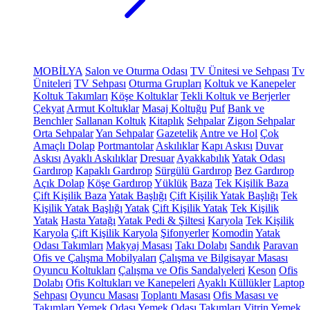
MOBİLYA
Salon ve Oturma Odası
TV Ünitesi ve Sehpası
Tv
Üniteleri
TV Sehpası
Oturma Grupları
Koltuk ve Kanepeler
Koltuk Takımları
Köşe Koltuklar
Tekli Koltuk ve Berjerler
Çekyat
Armut Koltuklar
Masaj Koltuğu
Puf
Bank ve
Benchler
Sallanan Koltuk
Kitaplık
Sehpalar
Zigon Sehpalar
Orta Sehpalar
Yan Sehpalar
Gazetelik
Antre ve Hol
Çok
Amaçlı Dolap
Portmantolar
Askılıklar
Kapı Askısı
Duvar
Askısı
Ayaklı Askılıklar
Dresuar
Ayakkabılık
Yatak Odası
Gardırop
Kapaklı Gardırop
Sürgülü Gardırop
Bez Gardırop
Açık Dolap
Köşe Gardırop
Yüklük
Baza
Tek Kişilik Baza
Çift Kişilik Baza
Yatak Başlığı
Çift Kişilik Yatak Başlığı
Tek
Kişilik Yatak Başlığı
Yatak
Çift Kişilik Yatak
Tek Kişilik
Yatak
Hasta Yatağı
Yatak Pedi & Şiltesi
Karyola
Tek Kişilik
Karyola
Çift Kişilik Karyola
Şifonyerler
Komodin
Yatak
Odası Takımları
Makyaj Masası
Takı Dolabı
Sandık
Paravan
Ofis ve Çalışma Mobilyaları
Çalışma ve Bilgisayar Masası
Oyuncu Koltukları
Çalışma ve Ofis Sandalyeleri
Keson
Ofis
Dolabı
Ofis Koltukları ve Kanepeleri
Ayaklı Küllükler
Laptop
Sehpası
Oyuncu Masası
Toplantı Masası
Ofis Masası ve
Takımları
Yemek Odası
Yemek Odası Takımları
Vitrin
Yemek