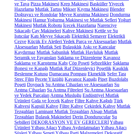
ve Tava
Pizza Makinesi
Krep Makinesi
Basküller
Yiyecek
Hazırlama
Mutfak Tartısı
Mikser
Kıyma Makinesi
Blender
Doğrayıcı ve Rondolar
Meyve Kurutma Makinesi
Dondurma
Makinesi
Hamur Yoğurma Makinesi ve Mutfak Şefleri
Yoğurt
Makinesi
Mutfak Robotu
İçecek Hazırlama
Narenciye
Sıkacağı
Çay Makineleri
Kahve Makinesi
Kettle ve Su
Isıtıcılar
Katı Meyve Sıkacağı
Elektrikli Semaver
Elektrikli
Cezve
Küçük Ev Aletleri Yedek Parça ve Aksesuarları
Mutfak
Aksesuarları
Mutfak Seti
Bulaşıklık
Askı ve Kancalar
Kaydırmaz
Mutfak Sabunluk
Mutfak Havluluk
Mutfak
Seramik ve Fayansları
Saklama ve Düzenleme
Kavanoz
Saklama ve Karıştırma Kabı
Çöp Poşeti
Sebzelikler
Saklama
Bonesi ve Kapağı
Mutfak Raf Düzenleyici
Poşetlik
Kaşıklık
Beslenme Kutusu
Damacana Pompası
Ekmeklik
Sefer Tası
Streç Film
Peçete Yüzüğü
Kavanoz Kapağı
Pipet
Buzdolabı
Poşeti
Doypack
Su Arıtma Cihazları ve Aksesuarları
Su
Arıtma Cihazları
Su Arıtma Filtreleri
Su Arıtma Aksesuarları
ve Yedek Parçaları
Arıtma Musluğu
Endüstriyel Mutfak
Ürünleri
Gıda ve İçecek
Kahve
Filtre Kahve Kağıdı
Türk
Kahvesi
Kapsül Kahve
Filtre Kahve
Çekirdek Kahve
Mutfak
Tezgahları
Laminant Mutfak Tezgahları
Ahşap Mutfak
Tezgahları
Bulaşık Makineleri
Derin Dondurucular
Su
Sebilleri
DEKORASYON VE EV GEREÇLERİ
Yılbaşı
Ürünleri
Yılbaşı Ağacı
Yılbaşı Aydınlatmaları
Yılbaşı Ağacı
Süsleri
Yılbaşı Sepeti
Yılbaşı Parti Malzemeleri
Dekoratif