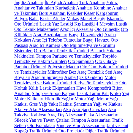
İngiliz Anahtarı
İki Ağızlı Anahtar
Tork Anahtarı
Yıldız
Anahtar ve Takımları
Kurbağcık Anahtarı
Kombine Anahtar
ve Takımları
Boru Anahtarı
Keskiler
Keser
Kargaburun
Balyoz
Balta
Kesici Aletler
Makas
Maket Bıçağı
Iskarpela
Oto Ürünleri
Lastik
Yaz Lastiği
Kış Lastiği
4 Mevsim Lastik
Oto Teknik Malzemeler
Araç İçi Aksesuar
Oto Güneşlik
Oto
Küllükler
Araç Buzdolapları
Bagaj Düzenleyici
Araba
Kokuları
Araç İçi Telefon Tutucular
Bagaj Havuzu
Oto
Paspası
Araç İçi Kamera
Oto Multimedya ve Görüntü
Sistemleri
Oto Bakım Temizlik Ürünleri
Basınçlı Yıkama
Makineleri
Tampon Parlatıcı ve Temizleyiciler
Torpido
Temizlik ve Bakım Ürünleri
Oto Şampuan
Oto Cila ve
Parlatıcı Ürünleri
Polyester Macun
Oto Cam Bakım Ürünleri
ve Temizleyiciler
Mikrofiber Bez
Araç Temizlik Seti
Araç
Boyaları
Araç Süpürgeleri
Araba Çizik Giderici
Motor
Temizleyici ve Bakım Ürünleri
Radyatör Temizleyiciler
Oto
Koltuk Kılıfı
Lastik Ekipmanları
Hava Kompresörü
Bijon
Anahtarı
Sibop ve Sibop Kapağı
Lastik Tamir Kiti
Kriko
Yağ
Motor Katkıları
Hidrolik Yağlar
Motor Yağı
Motor Yağı
Katkısı
Gres Yağı
Yakıt Katkısı
Şanzıman Yağı ve Katkısı
Akü ve Akü Aksesuarları
Akü
Akü Şarj Cihazları
Akü
Takviye Kablosu
Araç Dış Aksesuar
Plaka Aksesuarları
Silecek
Yan ve Tavan Çıtaları
Tampon Aksesuarları
Trafik
Setleri
Oto Brandaları
Vinç ve Vinç Aksesuarları
Jant ve Jant
Kapağı
Trafik Ürünleri
Oto Projektör
Diğer Trafik Ürünleri