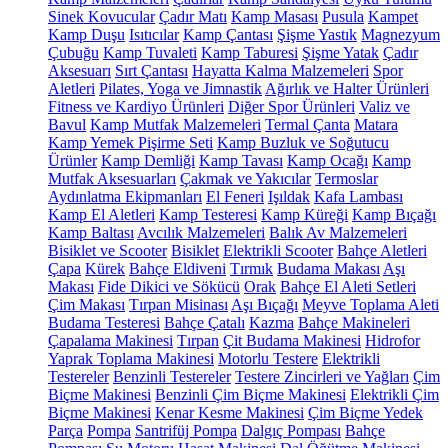
Sinek Kovucular
Çadır Matı
Kamp Masası
Pusula
Kampet
Kamp Duşu
Isıtıcılar
Kamp Çantası
Şişme Yastık
Magnezyum
Çubuğu
Kamp Tuvaleti
Kamp Taburesi
Şişme Yatak
Çadır
Aksesuarı
Sırt Çantası
Hayatta Kalma Malzemeleri
Spor
Aletleri
Pilates, Yoga ve Jimnastik
Ağırlık ve Halter Ürünleri
Fitness ve Kardiyo Ürünleri
Diğer Spor Ürünleri
Valiz ve
Bavul
Kamp Mutfak Malzemeleri
Termal Çanta
Matara
Kamp Yemek Pişirme Seti
Kamp Buzluk ve Soğutucu
Ürünler
Kamp Demliği
Kamp Tavası
Kamp Ocağı
Kamp
Mutfak Aksesuarları
Çakmak ve Yakıcılar
Termoslar
Aydınlatma Ekipmanları
El Feneri
Işıldak
Kafa Lambası
Kamp El Aletleri
Kamp Testeresi
Kamp Küreği
Kamp Bıçağı
Kamp Baltası
Avcılık Malzemeleri
Balık Av Malzemeleri
Bisiklet ve Scooter
Bisiklet
Elektrikli Scooter
Bahçe Aletleri
Çapa
Kürek
Bahçe Eldiveni
Tırmık
Budama Makası
Aşı
Makası
Fide Dikici ve Sökücü
Orak
Bahçe El Aleti Setleri
Çim Makası
Tırpan Misinası
Aşı Bıçağı
Meyve Toplama Aleti
Budama Testeresi
Bahçe Çatalı
Kazma
Bahçe Makineleri
Çapalama Makinesi
Tırpan
Çit Budama Makinesi
Hidrofor
Yaprak Toplama Makinesi
Motorlu Testere
Elektrikli
Testereler
Benzinli Testereler
Testere Zincirleri ve Yağları
Çim
Biçme Makinesi
Benzinli Çim Biçme Makinesi
Elektrikli Çim
Biçme Makinesi
Kenar Kesme Makinesi
Çim Biçme Yedek
Parça
Pompa
Santrifüj Pompa
Dalgıç Pompası
Bahçe