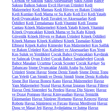
Çiçeklik ve Saksılık
Saksı Aksesuarları
Saksı Altlığı
Bahçe
Saksısı
Balkon Saksısı
Evcil Hayvan Ürünleri
Kedi
Malzemeleri
Kedi Maması
Kedi Hijyen ve Bakım Ürünleri
Kedi Kumları
Kedi Mama ve Su Kabı
Kedi Evi
Kedi Yatağı
Kedi Oyuncakları
Kedi Tuvaleti ve Aksesuarları
Kedi
Ödülleri
Kedi Tırmalaması
Kedi Vitamini
Kedi Taşıma
Çantası
Köpek Malzemeleri
Köpek Yatağı
Köpek Vitamini
Köpek Oyuncakları
Köpek Mama ve Su Kabı
Köpek
Güvenlik
Köpek Hijyen ve Bakım Ürünleri
Köpek Ödülleri
Köpek Maması
Köpek Kulübesi
Köpek Tasmaları
Köpek
Elbisesi
Köpek Kafesi
Kümesler
Kuş Malzemeleri
Kuş Sağlık
ve Bakım Ürünleri
Kuş Kafesleri ve Aksesuarları
Kuş Yemi
Kuş Suluk ve Yemlikleri
Çocuk Bahçe Oyuncakları
Kaydırak
ve Salıncak
Oyun Evleri
Çocuk Bahçe Sandalyeleri
Çocuk
Bahçe Masaları
Uçurtma
Çocuk Scooter
Çocuk Kaykay
Su
Tabancası
Şişme Oyuncaklar
Akülü Araba
Su Aktivite
Ürünleri
Şişme Havuz
Şişme Deniz Yatağı
Şişme Deniz Topu
Can Yeleği
Can Simidi ve Deniz Simidi
Şişme Deniz Kolluğu
Şişme Bot
Havuz Bonesi
Kano
Havuz Malzemeleri
Havuz
Yapı Malzemeleri
Nozul
Havuz Kenar Izgarası
Havuz Filtresi
Havuz Örtü Sistemleri
Su Perdesi
Havuz Dip Süzgeç
Havuz
ve Dozaj Pompası
Havuz Kimyasalları
Havuz Temizlik
Ekipmanları
Havuz Süpürge Hortumu
Havuz Kepçesi
Havuz
Robotu
Havuz Süpürgesi ve Fırçası
Havuz Merdiveni
Havuz
Duşu ve Masaj Jeti
Havuz Aydınlatma ve Isıtma
Havuz