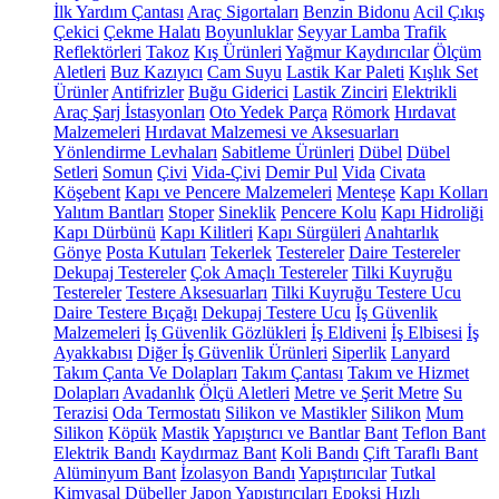
İlk Yardım Çantası
Araç Sigortaları
Benzin Bidonu
Acil Çıkış
Çekici
Çekme Halatı
Boyunluklar
Seyyar Lamba
Trafik
Reflektörleri
Takoz
Kış Ürünleri
Yağmur Kaydırıcılar
Ölçüm
Aletleri
Buz Kazıyıcı
Cam Suyu
Lastik Kar Paleti
Kışlık Set
Ürünler
Antifrizler
Buğu Giderici
Lastik Zinciri
Elektrikli
Araç Şarj İstasyonları
Oto Yedek Parça
Römork
Hırdavat
Malzemeleri
Hırdavat Malzemesi ve Aksesuarları
Yönlendirme Levhaları
Sabitleme Ürünleri
Dübel
Dübel
Setleri
Somun
Çivi
Vida-Çivi
Demir Pul
Vida
Civata
Köşebent
Kapı ve Pencere Malzemeleri
Menteşe
Kapı Kolları
Yalıtım Bantları
Stoper
Sineklik
Pencere Kolu
Kapı Hidroliği
Kapı Dürbünü
Kapı Kilitleri
Kapı Sürgüleri
Anahtarlık
Gönye
Posta Kutuları
Tekerlek
Testereler
Daire Testereler
Dekupaj Testereler
Çok Amaçlı Testereler
Tilki Kuyruğu
Testereler
Testere Aksesuarları
Tilki Kuyruğu Testere Ucu
Daire Testere Bıçağı
Dekupaj Testere Ucu
İş Güvenlik
Malzemeleri
İş Güvenlik Gözlükleri
İş Eldiveni
İş Elbisesi
İş
Ayakkabısı
Diğer İş Güvenlik Ürünleri
Siperlik
Lanyard
Takım Çanta Ve Dolapları
Takım Çantası
Takım ve Hizmet
Dolapları
Avadanlık
Ölçü Aletleri
Metre ve Şerit Metre
Su
Terazisi
Oda Termostatı
Silikon ve Mastikler
Silikon
Mum
Silikon
Köpük
Mastik
Yapıştırıcı ve Bantlar
Bant
Teflon Bant
Elektrik Bandı
Kaydırmaz Bant
Koli Bandı
Çift Taraflı Bant
Alüminyum Bant
İzolasyon Bandı
Yapıştırıcılar
Tutkal
Kimyasal Dübeller
Japon Yapıştırıcıları
Epoksi
Hızlı