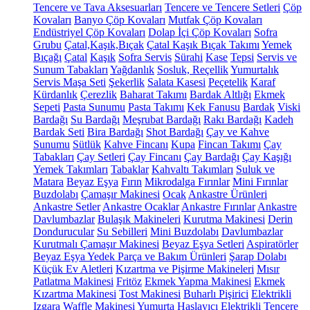
Tencere ve Tava Aksesuarları
Tencere ve Tencere Setleri
Çöp
Kovaları
Banyo Çöp Kovaları
Mutfak Çöp Kovaları
Endüstriyel Çöp Kovaları
Dolap İçi Çöp Kovaları
Sofra
Grubu
Çatal,Kaşık,Bıçak
Çatal Kaşık Bıçak Takımı
Yemek
Bıçağı
Çatal
Kaşık
Sofra Servis
Sürahi
Kase
Tepsi
Servis ve
Sunum Tabakları
Yağdanlık
Sosluk, Reçellik
Yumurtalık
Servis Maşa Seti
Şekerlik
Salata Kasesi
Peçetelik
Karaf
Kürdanlık
Çerezlik
Baharat Takımı
Bardak Altlığı
Ekmek
Sepeti
Pasta Sunumu
Pasta Takımı
Kek Fanusu
Bardak
Viski
Bardağı
Su Bardağı
Meşrubat Bardağı
Rakı Bardağı
Kadeh
Bardak Seti
Bira Bardağı
Shot Bardağı
Çay ve Kahve
Sunumu
Sütlük
Kahve Fincanı
Kupa
Fincan Takımı
Çay
Tabakları
Çay Setleri
Çay Fincanı
Çay Bardağı
Çay Kaşığı
Yemek Takımları
Tabaklar
Kahvaltı Takımları
Suluk ve
Matara
Beyaz Eşya
Fırın
Mikrodalga Fırınlar
Mini Fırınlar
Buzdolabı
Çamaşır Makinesi
Ocak
Ankastre Ürünleri
Ankastre Setler
Ankastre Ocaklar
Ankastre Fırınlar
Ankastre
Davlumbazlar
Bulaşık Makineleri
Kurutma Makinesi
Derin
Dondurucular
Su Sebilleri
Mini Buzdolabı
Davlumbazlar
Kurutmalı Çamaşır Makinesi
Beyaz Eşya Setleri
Aspiratörler
Beyaz Eşya Yedek Parça ve Bakım Ürünleri
Şarap Dolabı
Küçük Ev Aletleri
Kızartma ve Pişirme Makineleri
Mısır
Patlatma Makinesi
Fritöz
Ekmek Yapma Makinesi
Ekmek
Kızartma Makinesi
Tost Makinesi
Buharlı Pişirici
Elektrikli
Izgara
Waffle Makinesi
Yumurta Haşlayıcı
Elektrikli Tencere