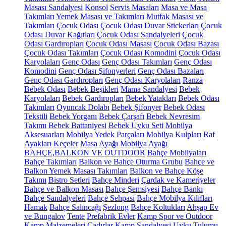
Masası Sandalyesi
Konsol
Servis Masaları
Masa ve Masa
Takımları
Yemek Masası ve Takımları
Mutfak Masası ve
Takımları
Çocuk Odası
Çocuk Odası Duvar Stickerları
Çocuk
Odası Duvar Kağıtları
Çocuk Odası Sandalyeleri
Çocuk
Odası Gardıropları
Çocuk Odası Masası
Çocuk Odası Bazası
Çocuk Odası Takımları
Çocuk Odası Komodini
Çocuk Odası
Karyolaları
Genç Odası
Genç Odası Takımları
Genç Odası
Komodini
Genç Odası Şifonyerleri
Genç Odası Bazaları
Genç Odası Gardıropları
Genç Odası Karyolaları
Ranza
Bebek Odası
Bebek Beşikleri
Mama Sandalyesi
Bebek
Karyolaları
Bebek Gardıropları
Bebek Yatakları
Bebek Odası
Takımları
Oyuncak Dolabı
Bebek Şifonyer
Bebek Odası
Tekstili
Bebek Yorganı
Bebek Çarşafı
Bebek Nevresim
Takımı
Bebek Battaniyesi
Bebek Uyku Seti
Mobilya
Aksesuarları
Mobilya Yedek Parçaları
Mobilya Kulpları
Raf
Ayakları
Keçeler
Masa Ayağı
Mobilya Ayağı
BAHÇE,BALKON VE OUTDOOR
Bahçe Mobilyaları
Bahçe Takımları
Balkon ve Bahçe Oturma Grubu
Bahçe ve
Balkon Yemek Masası Takımları
Balkon ve Bahçe Köşe
Takımı
Bistro Setleri
Bahçe Minderi
Çardak ve Kameriyeler
Bahçe ve Balkon Masası
Bahçe Şemsiyesi
Bahçe Bankı
Bahçe Sandalyeleri
Bahçe Sehpası
Bahçe Mobilya Kılıfları
Hamak
Bahçe Salıncağı
Şezlong
Bahçe Koltukları
Ahşap Ev
ve Bungalov
Tente
Prefabrik Evler
Kamp Spor ve Outdoor
Kamp Malzemeleri
Çadırlar
Kamp Sandalyesi
Uyku Tulumu