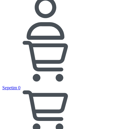
Sepetim
0