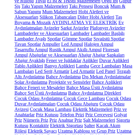
ve Rulosu
Tuval
El İşi & Tekstil Malzemeleri
Örgü İpi
Güpür
Şiş
Takı Yapım Malzemeleri
Takı Pensesi
Boncuk
Mum &
Sabun Yapımı
Mum Malzemeleri
Hobi Aletleri ve
Aksesuarları
Silikon Tabancaları
Diğer Hobi Aletleri
Taş
Boyama & Mozaik
AYDINLATMA VE ELEKTRİK
Ev
Aydınlatmaları
Avizeler
Sarkıt Avizeler
Plafonyer Avizeler
Lambaderler ve Aksesuarları
Lambader
Lambader Başlığı
Lambader Ayağı
Spotlar
Gömme Spotlar
Sıvaüstü Spotlar
Tavan Spotlar
Ampuller
Led Ampul
Halojen Ampul
Tasarruflu Ampul
Rustik Ampul
Akıllı Ampul
Floresan
Ampul
Abajurlar ve Aksesuarları
Abajur
Abajur Şapkaları
Abajur Ayaklığı
Fener ve Işıldaklar
Aplikler
Duvar Aplikleri
Tablo Aplikleri
Banyo Aplikleri
Lamba
Gece Lambaları
Masa
Lambaları
Led Şerit
Armatür
Led Armatür
Led Panel
Tezgah
Altı Aydınlatma
Bahçe Aydınlatma
Dış Mekan Aydınlatmalar
Solar Aydınlatma
Projektör ve Sensörler
Bahçe Aplikleri
Bahçe Feneri ve Meşaleler
Bahçe Masa Üstü Aydınlatma
Bahçe Set Üstü Aydınlatma
Bahçe Aydınlatma Direkleri
Çocuk Odası Aydınlatma
Çocuk Gece Lambası
Çocuk Odası
Duvar Aydınlatmaları
Çocuk Odası Abajuru
Çocuk Odası
Avizesi
Çocuk Masa Lambası
Elektrik Malzemeleri
Priz ve
Anahtarlar
Priz Kutusu
Telefon Prizi
Priz Çerçevesi
Golyat
Priz
Nümeris Priz
Priz
Anahtar Priz
Şalt Malzemeleri
Sigorta
Kutusu
Kontaktör
Elektrik Sigortası
Şalter
Kaçak Akım
Rölesi
Elektrik Sayacı
Uzatma Kablosu ve Grup Priz
Uzatma