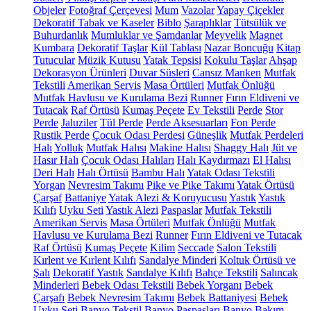
Objeler
Fotoğraf Çerçevesi
Mum
Vazolar
Yapay Çiçekler
Dekoratif Tabak ve Kaseler
Biblo
Şaraplıklar
Tütsülük ve
Buhurdanlık
Mumluklar ve Şamdanlar
Meyvelik
Magnet
Kumbara
Dekoratif Taşlar
Kül Tablası
Nazar Boncuğu
Kitap
Tutucular
Müzik Kutusu
Yatak Tepsisi
Kokulu Taşlar
Ahşap
Dekorasyon Ürünleri
Duvar Süsleri
Cansız Manken
Mutfak
Tekstili
Amerikan Servis
Masa Örtüleri
Mutfak Önlüğü
Mutfak Havlusu ve Kurulama Bezi
Runner
Fırın Eldiveni ve
Tutacak
Raf Örtüsü
Kumaş Peçete
Ev Tekstili
Perde
Stor
Perde
Jaluziler
Tül Perde
Perde Aksesuarları
Fon Perde
Rustik Perde
Çocuk Odası Perdesi
Güneşlik
Mutfak Perdeleri
Halı
Yolluk
Mutfak Halısı
Makine Halısı
Shaggy Halı
Jüt ve
Hasır Halı
Çocuk Odası Halıları
Halı Kaydırmazı
El Halısı
Deri Halı
Halı Örtüsü
Bambu Halı
Yatak Odası Tekstili
Yorgan
Nevresim Takımı
Pike ve Pike Takımı
Yatak Örtüsü
Çarşaf
Battaniye
Yatak Alezi & Koruyucusu
Yastık
Yastık
Kılıfı
Uyku Seti
Yastık Alezi
Paspaslar
Mutfak Tekstili
Amerikan Servis
Masa Örtüleri
Mutfak Önlüğü
Mutfak
Havlusu ve Kurulama Bezi
Runner
Fırın Eldiveni ve Tutacak
Raf Örtüsü
Kumaş Peçete
Kilim
Seccade
Salon Tekstili
Kırlent ve Kırlent Kılıfı
Sandalye Minderi
Koltuk Örtüsü ve
Şalı
Dekoratif Yastık
Sandalye Kılıfı
Bahçe Tekstili
Salıncak
Minderleri
Bebek Odası Tekstili
Bebek Yorganı
Bebek
Çarşafı
Bebek Nevresim Takımı
Bebek Battaniyesi
Bebek
Uyku Seti
Banyo Tekstil
Banyo Paspasları
Banyo Bakım