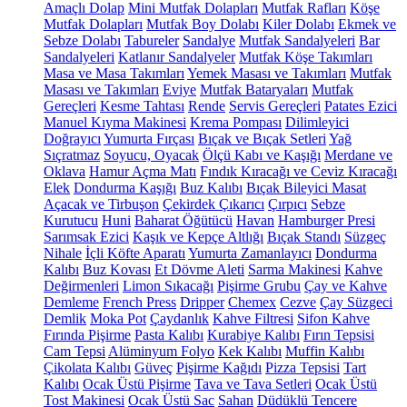
Amaçlı Dolap
Mini Mutfak Dolapları
Mutfak Rafları
Köşe
Mutfak Dolapları
Mutfak Boy Dolabı
Kiler Dolabı
Ekmek ve
Sebze Dolabı
Tabureler
Sandalye
Mutfak Sandalyeleri
Bar
Sandalyeleri
Katlanır Sandalyeler
Mutfak Köşe Takımları
Masa ve Masa Takımları
Yemek Masası ve Takımları
Mutfak
Masası ve Takımları
Eviye
Mutfak Bataryaları
Mutfak
Gereçleri
Kesme Tahtası
Rende
Servis Gereçleri
Patates Ezici
Manuel Kıyma Makinesi
Krema Pompası
Dilimleyici
Doğrayıcı
Yumurta Fırçası
Bıçak ve Bıçak Setleri
Yağ
Sıçratmaz
Soyucu, Oyacak
Ölçü Kabı ve Kaşığı
Merdane ve
Oklava
Hamur Açma Matı
Fındık Kıracağı ve Ceviz Kıracağı
Elek
Dondurma Kaşığı
Buz Kalıbı
Bıçak Bileyici Masat
Açacak ve Tirbuşon
Çekirdek Çıkarıcı
Çırpıcı
Sebze
Kurutucu
Huni
Baharat Öğütücü
Havan
Hamburger Presi
Sarımsak Ezici
Kaşık ve Kepçe Altlığı
Bıçak Standı
Süzgeç
Nihale
İçli Köfte Aparatı
Yumurta Zamanlayıcı
Dondurma
Kalıbı
Buz Kovası
Et Dövme Aleti
Sarma Makinesi
Kahve
Değirmenleri
Limon Sıkacağı
Pişirme Grubu
Çay ve Kahve
Demleme
French Press
Dripper
Chemex
Cezve
Çay Süzgeci
Demlik
Moka Pot
Çaydanlık
Kahve Filtresi
Sifon Kahve
Fırında Pişirme
Pasta Kalıbı
Kurabiye Kalıbı
Fırın Tepsisi
Cam Tepsi
Alüminyum Folyo
Kek Kalıbı
Muffin Kalıbı
Çikolata Kalıbı
Güveç
Pişirme Kağıdı
Pizza Tepsisi
Tart
Kalıbı
Ocak Üstü Pişirme
Tava ve Tava Setleri
Ocak Üstü
Tost Makinesi
Ocak Üstü Sac
Sahan
Düdüklü Tencere