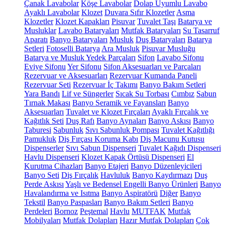
Çanak Lavabolar
Köşe Lavabolar
Dolap Uyumlu Lavabo
Ayaklı Lavabolar
Klozet
Duvara Sıfır Klozetler
Asma
Klozetler
Klozet Kapakları
Pisuvar
Tuvalet Taşı
Batarya ve
Musluklar
Lavabo Bataryaları
Mutfak Bataryaları
Su Tasarruf
Aparatı
Banyo Bataryaları
Musluk
Duş Bataryaları
Batarya
Setleri
Fotoselli Batarya
Ara Musluk
Pisuvar Musluğu
Batarya ve Musluk Yedek Parçaları
Sifon
Lavabo Sifonu
Eviye Sifonu
Yer Sifonu
Sifon Aksesuarları ve Parçaları
Rezervuar ve Aksesuarları
Rezervuar Kumanda Paneli
Rezervuar Seti
Rezervuar İç Takımı
Banyo Bakım Setleri
Yara Bandı
Lif ve Süngerler
Sıcak Su Torbası
Cımbız
Sabun
Tırnak Makası
Banyo Seramik ve Fayansları
Banyo
Aksesuarları
Tuvalet ve Klozet Fırçaları
Ayaklı Fırçalık ve
Kağıtlık Seti
Duş Rafı
Banyo Aynaları
Banyo Askısı
Banyo
Taburesi
Sabunluk
Sıvı Sabunluk Pompası
Tuvalet Kağıtlığı
Pamukluk
Diş Fırçası Koruma Kabı
Diş Macunu Kutusu
Dispenserler
Sıvı Sabun Dispenseri
Tuvalet Kağıdı Dispenseri
Havlu Dispenseri
Klozet Kapak Örtüsü Dispenseri
El
Kurutma Cihazları
Banyo Etajeri
Banyo Düzenleyicileri
Banyo Seti
Diş Fırçalık
Havluluk
Banyo Kaydırmazı
Duş
Perde Askısı
Yaşlı ve Bedensel Engelli Banyo Ürünleri
Banyo
Havalandırma ve Isıtma
Banyo Aspiratörü
Diğer
Banyo
Tekstil
Banyo Paspasları
Banyo Bakım Setleri
Banyo
Perdeleri
Bornoz
Peştemal
Havlu
MUTFAK
Mutfak
Mobilyaları
Mutfak Dolapları
Hazır Mutfak Dolapları
Çok