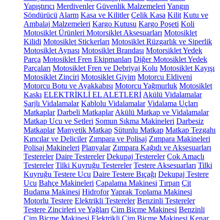
Yapıştırıcı
Merdivenler
Güvenlik Malzemeleri
Yangın
Söndürücü
Alarm
Kasa ve Kilitler
Çelik Kasa
Kilit
Kutu ve
Ambalaj Malzemeleri
Kargo Kutusu
Kargo Poşeti
Koli
Motosiklet Ürünleri
Motorsiklet Aksesuarları
Motosiklet
Kilidi
Motosiklet Stickerları
Motosiklet Rüzgarlık ve Siperlik
Motosiklet Aynası
Motosiklet Brandası
Motorsiklet Yedek
Parça
Motosiklet Fren Ekipmanları
Diğer Motosiklet Yedek
Parçaları
Motosiklet Fren ve Debriyaj Kolu
Motosiklet Kayışı
Motosiklet Zinciri
Motosiklet Giyim
Motorcu Eldiveni
Motorcu Botu ve Ayakkabısı
Motorcu Yağmurluk
Motosiklet
Kaskı
ELEKTRİKLİ EL ALETLERİ
Akülü Vidalamalar
Şarjlı Vidalamalar
Kablolu Vidalamalar
Vidalama Uçları
Matkaplar
Darbeli Matkaplar
Akülü Matkap ve Vidalamalar
Matkap Ucu ve Setleri
Somun Sıkma Makineleri
Darbesiz
Matkaplar
Manyetik Matkap
Sütunlu Matkap
Matkap Tezgahı
Kırıcılar ve Deliciler
Zımpara ve Polisaj
Zımpara Makineleri
Polisaj Makineleri
Planyalar
Zımpara Kağıdı ve Aksesuarları
Testereler
Daire Testereler
Dekupaj Testereler
Çok Amaçlı
Testereler
Tilki Kuyruğu Testereler
Testere Aksesuarları
Tilki
Kuyruğu Testere Ucu
Daire Testere Bıçağı
Dekupaj Testere
Ucu
Bahçe Makineleri
Çapalama Makinesi
Tırpan
Çit
Budama Makinesi
Hidrofor
Yaprak Toplama Makinesi
Motorlu Testere
Elektrikli Testereler
Benzinli Testereler
Testere Zincirleri ve Yağları
Çim Biçme Makinesi
Benzinli
Çim Biçme Makinesi
Elektrikli Çim Biçme Makinesi
Kenar