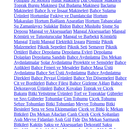
Pompası
Su Motoru
Hasat Makinesi
Dal Öğütme Makinesi
Toprak Burgu Makinesi
Dal Budama Makinesi
İlaçlama
Makineleri
Bahçe İş ve İnşaat Makineleri
Bahçe Sulama
Ürünleri
Hortumlar
Fıskiye ve Damlatıcılar
Hortum
Makaraları
Hortum Bağlantı Aparatları
Hortum Tabancaları
Su Zamanlayıcı
Sulaklar
Bidon
Bahçe Musluğu
Şişme Su
Deposu
Mangal ve Aksesuarları
Mangal Aksesuarları
Mangal
Kömürü ve Tutuşturucular
Mangal ve Barbekü
Kömürlü
Mangal
Tüplü Mangal
Elektrikli Izgara
Pürmüz
Piknik
Malzemeleri
Piknik Sepetleri
Piknik Seti
Semaver
Piknik
Örtüleri
Bahçe Depolama
Depolama Evleri
Depolama
Dolapları
Depolama Sandığı
Bahçe Aydınlatma
Dış Mekan
Aydınlatmalar
Solar Aydınlatma
Projektör ve Sensörler
Bahçe
Aplikleri
Bahçe Feneri ve Meşaleler
Bahçe Masa Üstü
Aydınlatma
Bahçe Set Üstü Aydınlatma
Bahçe Aydınlatma
Direkleri
Bahçe Peyzaj Ürünleri
Bahçe Yer Döşemeleri
Bahçe
Çit ve Bordürleri
Bahçe Filesi
Bahçe Gizleme Ağları
Bahçe
Dekorasyon Ürünleri
Bahçe Kovaları
Toprak ve Çiçek
Bakımı
Bitki Yetiştirme Ürünleri
Torf ve Topraklar
Gübreler
ve Sıvı Gübreler
Tohumlar
Çim Tohumu
Çiçek Tohumu
Sebze Tohumları
Bitki Tohumları
Meyve Tohumu
Bitki
Besinleri
Sera ve Sera Ekipmanları
Çiçek ve Bitki
İç Mekan
Bitkileri
Dış Mekan Ağaçları
Canlı Çiçek
Çiçek Soğanları
Aşılı Meyve Fidanları
Aşılı Gül
Fide
Dış Mekan Sarmaşık
Bitkileri
Kaktüs
Saksı ve Aksesuarları
Dekoratif Saksı