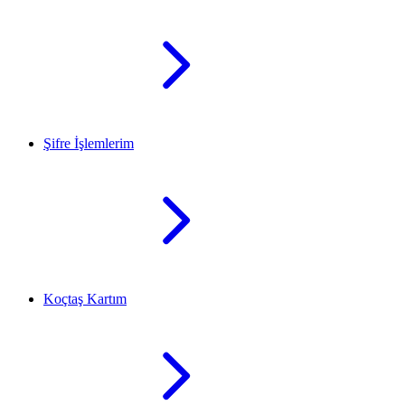
Şifre İşlemlerim
Koçtaş Kartım