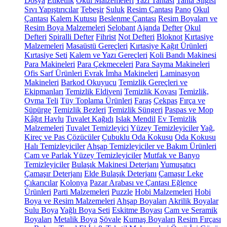
Dosya
Etiketlik
Okul Malzemeleri
Yazı Tahtası
Tahta Silgisi
Sıvı Yapıştırıcılar
Tebeşir
Suluk
Resim Çantası
Pano
Okul
Çantası
Kalem Kutusu
Beslenme Çantası
Resim Boyaları ve
Resim Boya Malzemeleri
Selobant
Ajanda
Defter
Okul
Defteri
Spiralli Defter
Fihrist
Not Defteri
Bloknot
Kırtasiye
Malzemeleri
Masaüstü Gereçleri
Kırtasiye Kağıt Ürünleri
Kırtasiye Seti
Kalem ve Yazı Gereçleri
Koli Bandı Makinesi
Para Makineleri
Para Çekmeceleri
Para Sayma Makineleri
Ofis Sarf Ürünleri
Evrak İmha Makineleri
Laminasyon
Makineleri
Barkod Okuyucu
Temizlik Gereçleri ve
Ekipmanları
Temizlik Eldiveni
Temizlik Kovası
Temizlik,
Ovma Teli
Tüy Toplama Ürünleri
Faraş
Çekpas
Fırça ve
Süpürge
Temizlik Bezleri
Temizlik Süngeri
Paspas ve Mop
Kâğıt Havlu
Tuvalet Kağıdı
Islak Mendil
Ev Temizlik
Malzemeleri
Tuvalet Temizleyici
Yüzey Temizleyiciler
Yağ,
Kireç ve Pas Çözücüler
Çubuklu Oda Kokusu
Oda Kokusu
Halı Temizleyiciler
Ahşap Temizleyiciler ve Bakım Ürünleri
Cam ve Parlak Yüzey Temizleyiciler
Mutfak ve Banyo
Temizleyiciler
Bulaşık Makinesi Deterjanı
Yumuşatıcı
Çamaşır Deterjanı
Elde Bulaşık Deterjanı
Çamaşır Leke
Çıkarıcılar
Kolonya
Pazar Arabası ve Çantası
Eğlence
Ürünleri
Parti Malzemeleri
Puzzle
Hobi Malzemeleri
Hobi
Boya ve Resim Malzemeleri
Ahşap Boyaları
Akrilik Boyalar
Sulu Boya
Yağlı Boya Seti
Eskitme Boyası
Cam ve Seramik
Boyaları
Metalik Boya
Şövale
Kumaş Boyaları
Resim Fırçası