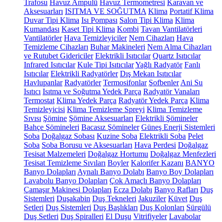
Trafosu
Havuz Ampulü
Havuz Termometresi
Karavan ve
Aksesuarları
ISITMA VE SOĞUTMA
Klima
Portatif Klima
Duvar Tipi Klima
Isı Pompası
Salon Tipi Klima
Klima
Kumandası
Kaset Tipi Klima
Kombi
Tavan Vantilatörleri
Vantilatörler
Hava Temizleyiciler
Nem Cihazları
Hava
Temizleme Cihazları
Buhar Makineleri
Nem Alma Cihazları
ve Rutubet Gidericiler
Elektrikli Isıtıcılar
Quartz Isıtıcılar
Infrared Isıtıcılar
Kule Tipi Isıtıcılar
Yağlı Radyatör
Fanlı
Isıtıcılar
Elektrikli Radyatörler
Dış Mekan Isıtıcılar
Havlupanlar
Radyatörler
Termosifonlar
Şofbenler
Ani Su
Isıtıcı
Isıtma ve Soğutma Yedek Parça
Radyatör Vanaları
Termostat
Klima Yedek Parça
Radyatör Yedek Parça
Klima
Temizleyicisi
Klima Temizleme Spreyi
Klima Temizleme
Sıvısı
Şömine
Şömine Aksesuarları
Elektrikli Şömineler
Bahçe Şömineleri
Bacasız Şömineler
Güneş Enerji Sistemleri
Soba
Doğalgaz Sobası
Kuzine Soba
Elektrikli Soba
Pelet
Soba
Soba Borusu ve Aksesuarları
Hava Perdesi
Doğalgaz
Tesisat Malzemeleri
Doğalgaz Hortumu
Doğalgaz Menfezleri
Tesisat Temizleme Sıvıları
Boyler
Kalorifer Kazanı
BANYO
Banyo Dolapları
Aynalı Banyo Dolabı
Banyo Boy Dolapları
Lavabolu Banyo Dolapları
Çok Amaçlı Banyo Dolapları
Çamaşır Makinesi Dolapları
Ecza Dolabı
Banyo Rafları
Duş
Sistemleri
Duşakabin
Duş Tekneleri
Jakuziler
Küvet
Duş
Setleri
Duş Sistemleri
Duş Başlıkları
Duş Kolonları
Sürgülü
Duş Setleri
Duş Spiralleri
El Duşu
Vitrifiyeler
Lavabolar