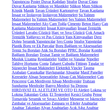
Yapıştırıcısı
Poster Duvar Kağıtları
Strafor
Duvar Çıtası
Duvar Kaplama
Silikon ve Mastikler
Silikon
Mum Silikon
Köpük
Mastik
Tavan Ürünleri
Kartonpiyer
Tavan Kaplama
İnşaat ve İzolasyon
İzolasyon Malzemeleri
Su Yalıtım
Malzemeleri
Isı Yalıtım Malzemeleri
Ses Yalıtım Malzemeleri
İnşaat Malzemeleri
Alçı
Cam Tuğla
Çimento
Beton Harcı
Çatı
Kaplama Malzemeleri
İnşaat Kimyasalları
İnşaat Temizlik
Ürünleri
Lavabo Çözücü
Harç ve Sıva Çözücü
Çok Amaçlı
Temizlik
Yağlayıcı ve Pas Çözücü
Yapı Kimyasalları
Derz
Dolgu
Seramik Yapıştırıcılar
Sıvı Conta
Strafor Yapıştırılar
Plastik Boru ve Ek Parçalar
Boru Bağlantı ve Aksesuarları
Temiz Su Boruları
Atık Su Boruları
PPRC Borular
Kombi
Bağlantı Boruları
Tesisat Tamir ve Bağlantı Malzemeleri
Musluk Uzatma
Regülatörler
Valfler ve Vanalar
Nipeller
Tahliye Hortumu
Conta
Taharet Çubuğu
Fittings
Tıpalar ve
Süzgeçler
İnşaat Makineleri
Elektrikli Vinçler
Taşıma
Arabaları
Caraskallar
Havlupanlar
Ahşaplar
Masif Paneller
Keresteler
Ahşap Seperatörler
Ahşap Çatı Malzemeleri
Çatı
Penceresi
Çatı Merdiveni
Ahşap Merdivenler
Trabzan
Sundurma
Menfezler
Banyo Menfezi
Su Deposu
HIRDAVAT EL ALETLERİ VE OTO
El Aletleri
Lokma ve
Lokma Takımları
Çekiç
El Testereleri
Kesici Grubu
Pense
Tornavida
Seramik ve Sıvacı Aletleri
Mengene ve İşkenceler
Zımbalar ve Aksesuarları
Zımpara ve Eğeler
Anahtarlar
Anahtar Takımları
Alyan Anahtarları
Açık Ağız Anahtar