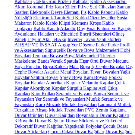
Kabloları
Çoklu Grup Prizleri
Kablolar
Kablo Aksesuarları
Akım Korumalı Priz
Kapı Zilleri
Pil ve Şarj Cihazları
Zaman
Saatleri
Elektronik Devre Elemanı
Fiş
Kablo Pabucu
Kablo
Yüksüğü
Elektronik Tamir Seti
Kablo Düzenleyiciler
Susta
Makaron Kablo
Kablo Klipsi
Klemens
Kroşe
Kablo
Toplayıcı
Kablo Kanalı
Adaptör
Duy
Buat Kutusu ve Kapağı
Aydınlatma Halatları ve Zincirleri
Enerji Sistemleri
Güneş
Paneli
Lityum Akü
Jel Akü
İnverter
Tavan Vantilatörleri
AHŞAP VE İNŞAAT
Ahşap Yer Döşeme
Parke
Parke Profil
ve Aksesuarları
Süpürgelik
Boya ve Boya Malzemeleri
Hobi
Boyaları
Tempare Boyası
Boya Malzemeleri
Tinerler
Maskeleme Bandı
Vernik
Spatula
Hışır Örtü
Duvar Macunu
Boya Fırçaları
Boya Rulosu
Mala
Boya
İç Cephe Boyalar
Dış
Cephe Boyalar
Astarlar
Metal Boyaları
Tavan Boyaları
Yağlı
Boyalar
Yalıtım Boyası
Sprey Boya
Kapı Boyası
Epoksi
Boyalar
Kapılar
Amerikan Kapılar
Melamin Kapılar
Çelik
Kapılar
Akordiyon Kapılar
Sürgülü Kapılar
Acil Çıkış
Kapıları
Kapı Kolları
Seramik ve Fayans
Banyo Seramik ve
Fayansları
Yer Seramik ve Fayansları
Mutfak Seramik ve
Fayansları
Karo
Mozaik
Mutfak Tezgahları
Laminant Mutfak
Tezgahları
Ahşap Mutfak Tezgahları
PVC Zemin Kaplama
Duvar Ürünleri
Duvar Kağıtları
Boyanabilir Duvar Kağıtları
3 Boyutlu Duvar Kağıtları
Duvar Stickerları ve Etiketleri
Dekoratif Duvar Kağıtları
Yapışkanlı Folyolar
Çocuk Odası
Duvar Stickerları
Çocuk Odası Duvar Kağıtları
Duvar Kağıdı