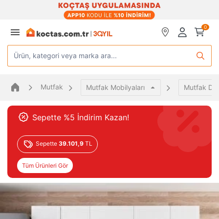
0
Ürün, kategori veya marka ara...
Mutfak
Mutfak Mobilyaları
Mutfak Dol
Sepette %5 İndirim Kazan!
Sepette
39.101,9
TL
Tüm Ürünleri Gör