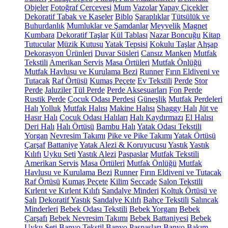
Objeler
Fotoğraf Çerçevesi
Mum
Vazolar
Yapay Çiçekler
Dekoratif Tabak ve Kaseler
Biblo
Şaraplıklar
Tütsülük ve
Buhurdanlık
Mumluklar ve Şamdanlar
Meyvelik
Magnet
Kumbara
Dekoratif Taşlar
Kül Tablası
Nazar Boncuğu
Kitap
Tutucular
Müzik Kutusu
Yatak Tepsisi
Kokulu Taşlar
Ahşap
Dekorasyon Ürünleri
Duvar Süsleri
Cansız Manken
Mutfak
Tekstili
Amerikan Servis
Masa Örtüleri
Mutfak Önlüğü
Mutfak Havlusu ve Kurulama Bezi
Runner
Fırın Eldiveni ve
Tutacak
Raf Örtüsü
Kumaş Peçete
Ev Tekstili
Perde
Stor
Perde
Jaluziler
Tül Perde
Perde Aksesuarları
Fon Perde
Rustik Perde
Çocuk Odası Perdesi
Güneşlik
Mutfak Perdeleri
Halı
Yolluk
Mutfak Halısı
Makine Halısı
Shaggy Halı
Jüt ve
Hasır Halı
Çocuk Odası Halıları
Halı Kaydırmazı
El Halısı
Deri Halı
Halı Örtüsü
Bambu Halı
Yatak Odası Tekstili
Yorgan
Nevresim Takımı
Pike ve Pike Takımı
Yatak Örtüsü
Çarşaf
Battaniye
Yatak Alezi & Koruyucusu
Yastık
Yastık
Kılıfı
Uyku Seti
Yastık Alezi
Paspaslar
Mutfak Tekstili
Amerikan Servis
Masa Örtüleri
Mutfak Önlüğü
Mutfak
Havlusu ve Kurulama Bezi
Runner
Fırın Eldiveni ve Tutacak
Raf Örtüsü
Kumaş Peçete
Kilim
Seccade
Salon Tekstili
Kırlent ve Kırlent Kılıfı
Sandalye Minderi
Koltuk Örtüsü ve
Şalı
Dekoratif Yastık
Sandalye Kılıfı
Bahçe Tekstili
Salıncak
Minderleri
Bebek Odası Tekstili
Bebek Yorganı
Bebek
Çarşafı
Bebek Nevresim Takımı
Bebek Battaniyesi
Bebek
Uyku Seti
Banyo Tekstil
Banyo Paspasları
Banyo Bakım