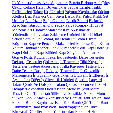
İlk Yardım Çantası
Araç Sigortaları
Benzin Bidonu
Acil Çıkış
Çekici
Çekme Halatı
Boyunluklar
Seyyar Lamba
Trafik
Reflektörleri
Takoz
Kış Ürünleri
Yağmur Kaydırıcılar
Ölçüm
Aletleri
Buz Kazıyıcı
Cam Suyu
Lastik Kar Paleti
Kışlık Set
Ürünler
Antifrizler
Buğu Giderici
Lastik Zinciri
Elektrikli
Araç Şarj İstasyonları
Oto Yedek Parça
Römork
Hırdavat
Malzemeleri
Hırdavat Malzemesi ve Aksesuarları
Yönlendirme Levhaları
Sabitleme Ürünleri
Dübel
Dübel
Setleri
Somun
Çivi
Vida-Çivi
Demir Pul
Vida
Civata
Köşebent
Kapı ve Pencere Malzemeleri
Menteşe
Kapı Kolları
Yalıtım Bantları
Stoper
Sineklik
Pencere Kolu
Kapı Hidroliği
Kapı Dürbünü
Kapı Kilitleri
Kapı Sürgüleri
Anahtarlık
Gönye
Posta Kutuları
Tekerlek
Testereler
Daire Testereler
Dekupaj Testereler
Çok Amaçlı Testereler
Tilki Kuyruğu
Testereler
Testere Aksesuarları
Tilki Kuyruğu Testere Ucu
Daire Testere Bıçağı
Dekupaj Testere Ucu
İş Güvenlik
Malzemeleri
İş Güvenlik Gözlükleri
İş Eldiveni
İş Elbisesi
İş
Ayakkabısı
Diğer İş Güvenlik Ürünleri
Siperlik
Lanyard
Takım Çanta Ve Dolapları
Takım Çantası
Takım ve Hizmet
Dolapları
Avadanlık
Ölçü Aletleri
Metre ve Şerit Metre
Su
Terazisi
Oda Termostatı
Silikon ve Mastikler
Silikon
Mum
Silikon
Köpük
Mastik
Yapıştırıcı ve Bantlar
Bant
Teflon Bant
Elektrik Bandı
Kaydırmaz Bant
Koli Bandı
Çift Taraflı Bant
Alüminyum Bant
İzolasyon Bandı
Yapıştırıcılar
Tutkal
Kimyasal Dübeller
Japon Yapıştırıcıları
Epoksi
Hızlı