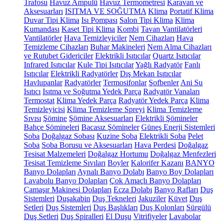
Trafosu
Havuz Ampulü
Havuz Termometresi
Karavan ve
Aksesuarları
ISITMA VE SOĞUTMA
Klima
Portatif Klima
Duvar Tipi Klima
Isı Pompası
Salon Tipi Klima
Klima
Kumandası
Kaset Tipi Klima
Kombi
Tavan Vantilatörleri
Vantilatörler
Hava Temizleyiciler
Nem Cihazları
Hava
Temizleme Cihazları
Buhar Makineleri
Nem Alma Cihazları
ve Rutubet Gidericiler
Elektrikli Isıtıcılar
Quartz Isıtıcılar
Infrared Isıtıcılar
Kule Tipi Isıtıcılar
Yağlı Radyatör
Fanlı
Isıtıcılar
Elektrikli Radyatörler
Dış Mekan Isıtıcılar
Havlupanlar
Radyatörler
Termosifonlar
Şofbenler
Ani Su
Isıtıcı
Isıtma ve Soğutma Yedek Parça
Radyatör Vanaları
Termostat
Klima Yedek Parça
Radyatör Yedek Parça
Klima
Temizleyicisi
Klima Temizleme Spreyi
Klima Temizleme
Sıvısı
Şömine
Şömine Aksesuarları
Elektrikli Şömineler
Bahçe Şömineleri
Bacasız Şömineler
Güneş Enerji Sistemleri
Soba
Doğalgaz Sobası
Kuzine Soba
Elektrikli Soba
Pelet
Soba
Soba Borusu ve Aksesuarları
Hava Perdesi
Doğalgaz
Tesisat Malzemeleri
Doğalgaz Hortumu
Doğalgaz Menfezleri
Tesisat Temizleme Sıvıları
Boyler
Kalorifer Kazanı
BANYO
Banyo Dolapları
Aynalı Banyo Dolabı
Banyo Boy Dolapları
Lavabolu Banyo Dolapları
Çok Amaçlı Banyo Dolapları
Çamaşır Makinesi Dolapları
Ecza Dolabı
Banyo Rafları
Duş
Sistemleri
Duşakabin
Duş Tekneleri
Jakuziler
Küvet
Duş
Setleri
Duş Sistemleri
Duş Başlıkları
Duş Kolonları
Sürgülü
Duş Setleri
Duş Spiralleri
El Duşu
Vitrifiyeler
Lavabolar