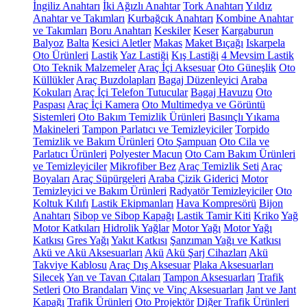
İngiliz Anahtarı
İki Ağızlı Anahtar
Tork Anahtarı
Yıldız
Anahtar ve Takımları
Kurbağcık Anahtarı
Kombine Anahtar
ve Takımları
Boru Anahtarı
Keskiler
Keser
Kargaburun
Balyoz
Balta
Kesici Aletler
Makas
Maket Bıçağı
Iskarpela
Oto Ürünleri
Lastik
Yaz Lastiği
Kış Lastiği
4 Mevsim Lastik
Oto Teknik Malzemeler
Araç İçi Aksesuar
Oto Güneşlik
Oto
Küllükler
Araç Buzdolapları
Bagaj Düzenleyici
Araba
Kokuları
Araç İçi Telefon Tutucular
Bagaj Havuzu
Oto
Paspası
Araç İçi Kamera
Oto Multimedya ve Görüntü
Sistemleri
Oto Bakım Temizlik Ürünleri
Basınçlı Yıkama
Makineleri
Tampon Parlatıcı ve Temizleyiciler
Torpido
Temizlik ve Bakım Ürünleri
Oto Şampuan
Oto Cila ve
Parlatıcı Ürünleri
Polyester Macun
Oto Cam Bakım Ürünleri
ve Temizleyiciler
Mikrofiber Bez
Araç Temizlik Seti
Araç
Boyaları
Araç Süpürgeleri
Araba Çizik Giderici
Motor
Temizleyici ve Bakım Ürünleri
Radyatör Temizleyiciler
Oto
Koltuk Kılıfı
Lastik Ekipmanları
Hava Kompresörü
Bijon
Anahtarı
Sibop ve Sibop Kapağı
Lastik Tamir Kiti
Kriko
Yağ
Motor Katkıları
Hidrolik Yağlar
Motor Yağı
Motor Yağı
Katkısı
Gres Yağı
Yakıt Katkısı
Şanzıman Yağı ve Katkısı
Akü ve Akü Aksesuarları
Akü
Akü Şarj Cihazları
Akü
Takviye Kablosu
Araç Dış Aksesuar
Plaka Aksesuarları
Silecek
Yan ve Tavan Çıtaları
Tampon Aksesuarları
Trafik
Setleri
Oto Brandaları
Vinç ve Vinç Aksesuarları
Jant ve Jant
Kapağı
Trafik Ürünleri
Oto Projektör
Diğer Trafik Ürünleri