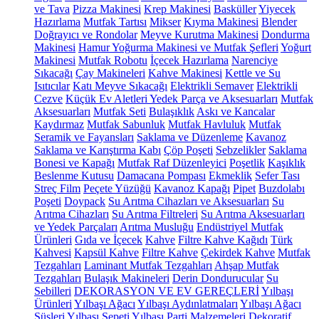
ve Tava
Pizza Makinesi
Krep Makinesi
Basküller
Yiyecek
Hazırlama
Mutfak Tartısı
Mikser
Kıyma Makinesi
Blender
Doğrayıcı ve Rondolar
Meyve Kurutma Makinesi
Dondurma
Makinesi
Hamur Yoğurma Makinesi ve Mutfak Şefleri
Yoğurt
Makinesi
Mutfak Robotu
İçecek Hazırlama
Narenciye
Sıkacağı
Çay Makineleri
Kahve Makinesi
Kettle ve Su
Isıtıcılar
Katı Meyve Sıkacağı
Elektrikli Semaver
Elektrikli
Cezve
Küçük Ev Aletleri Yedek Parça ve Aksesuarları
Mutfak
Aksesuarları
Mutfak Seti
Bulaşıklık
Askı ve Kancalar
Kaydırmaz
Mutfak Sabunluk
Mutfak Havluluk
Mutfak
Seramik ve Fayansları
Saklama ve Düzenleme
Kavanoz
Saklama ve Karıştırma Kabı
Çöp Poşeti
Sebzelikler
Saklama
Bonesi ve Kapağı
Mutfak Raf Düzenleyici
Poşetlik
Kaşıklık
Beslenme Kutusu
Damacana Pompası
Ekmeklik
Sefer Tası
Streç Film
Peçete Yüzüğü
Kavanoz Kapağı
Pipet
Buzdolabı
Poşeti
Doypack
Su Arıtma Cihazları ve Aksesuarları
Su
Arıtma Cihazları
Su Arıtma Filtreleri
Su Arıtma Aksesuarları
ve Yedek Parçaları
Arıtma Musluğu
Endüstriyel Mutfak
Ürünleri
Gıda ve İçecek
Kahve
Filtre Kahve Kağıdı
Türk
Kahvesi
Kapsül Kahve
Filtre Kahve
Çekirdek Kahve
Mutfak
Tezgahları
Laminant Mutfak Tezgahları
Ahşap Mutfak
Tezgahları
Bulaşık Makineleri
Derin Dondurucular
Su
Sebilleri
DEKORASYON VE EV GEREÇLERİ
Yılbaşı
Ürünleri
Yılbaşı Ağacı
Yılbaşı Aydınlatmaları
Yılbaşı Ağacı
Süsleri
Yılbaşı Sepeti
Yılbaşı Parti Malzemeleri
Dekoratif