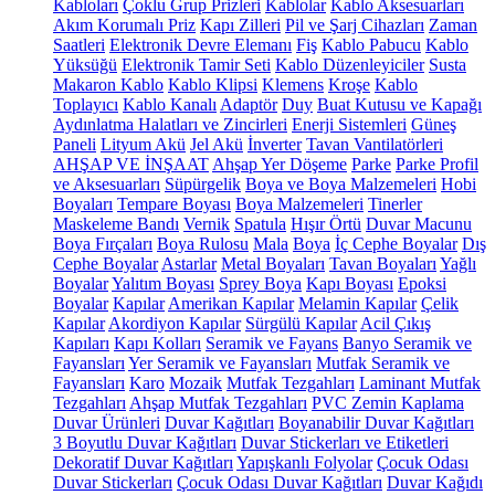
Kabloları
Çoklu Grup Prizleri
Kablolar
Kablo Aksesuarları
Akım Korumalı Priz
Kapı Zilleri
Pil ve Şarj Cihazları
Zaman
Saatleri
Elektronik Devre Elemanı
Fiş
Kablo Pabucu
Kablo
Yüksüğü
Elektronik Tamir Seti
Kablo Düzenleyiciler
Susta
Makaron Kablo
Kablo Klipsi
Klemens
Kroşe
Kablo
Toplayıcı
Kablo Kanalı
Adaptör
Duy
Buat Kutusu ve Kapağı
Aydınlatma Halatları ve Zincirleri
Enerji Sistemleri
Güneş
Paneli
Lityum Akü
Jel Akü
İnverter
Tavan Vantilatörleri
AHŞAP VE İNŞAAT
Ahşap Yer Döşeme
Parke
Parke Profil
ve Aksesuarları
Süpürgelik
Boya ve Boya Malzemeleri
Hobi
Boyaları
Tempare Boyası
Boya Malzemeleri
Tinerler
Maskeleme Bandı
Vernik
Spatula
Hışır Örtü
Duvar Macunu
Boya Fırçaları
Boya Rulosu
Mala
Boya
İç Cephe Boyalar
Dış
Cephe Boyalar
Astarlar
Metal Boyaları
Tavan Boyaları
Yağlı
Boyalar
Yalıtım Boyası
Sprey Boya
Kapı Boyası
Epoksi
Boyalar
Kapılar
Amerikan Kapılar
Melamin Kapılar
Çelik
Kapılar
Akordiyon Kapılar
Sürgülü Kapılar
Acil Çıkış
Kapıları
Kapı Kolları
Seramik ve Fayans
Banyo Seramik ve
Fayansları
Yer Seramik ve Fayansları
Mutfak Seramik ve
Fayansları
Karo
Mozaik
Mutfak Tezgahları
Laminant Mutfak
Tezgahları
Ahşap Mutfak Tezgahları
PVC Zemin Kaplama
Duvar Ürünleri
Duvar Kağıtları
Boyanabilir Duvar Kağıtları
3 Boyutlu Duvar Kağıtları
Duvar Stickerları ve Etiketleri
Dekoratif Duvar Kağıtları
Yapışkanlı Folyolar
Çocuk Odası
Duvar Stickerları
Çocuk Odası Duvar Kağıtları
Duvar Kağıdı