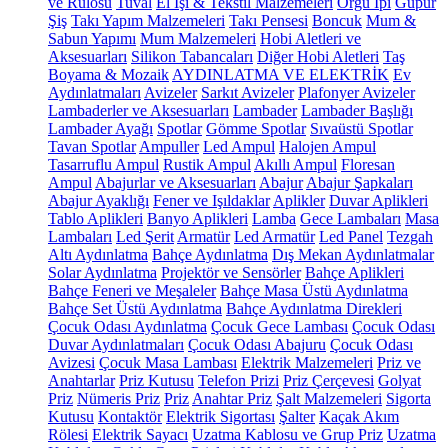
ve Rulosu
Tuval
El İşi & Tekstil Malzemeleri
Örgü İpi
Güpür
Şiş
Takı Yapım Malzemeleri
Takı Pensesi
Boncuk
Mum &
Sabun Yapımı
Mum Malzemeleri
Hobi Aletleri ve
Aksesuarları
Silikon Tabancaları
Diğer Hobi Aletleri
Taş
Boyama & Mozaik
AYDINLATMA VE ELEKTRİK
Ev
Aydınlatmaları
Avizeler
Sarkıt Avizeler
Plafonyer Avizeler
Lambaderler ve Aksesuarları
Lambader
Lambader Başlığı
Lambader Ayağı
Spotlar
Gömme Spotlar
Sıvaüstü Spotlar
Tavan Spotlar
Ampuller
Led Ampul
Halojen Ampul
Tasarruflu Ampul
Rustik Ampul
Akıllı Ampul
Floresan
Ampul
Abajurlar ve Aksesuarları
Abajur
Abajur Şapkaları
Abajur Ayaklığı
Fener ve Işıldaklar
Aplikler
Duvar Aplikleri
Tablo Aplikleri
Banyo Aplikleri
Lamba
Gece Lambaları
Masa
Lambaları
Led Şerit
Armatür
Led Armatür
Led Panel
Tezgah
Altı Aydınlatma
Bahçe Aydınlatma
Dış Mekan Aydınlatmalar
Solar Aydınlatma
Projektör ve Sensörler
Bahçe Aplikleri
Bahçe Feneri ve Meşaleler
Bahçe Masa Üstü Aydınlatma
Bahçe Set Üstü Aydınlatma
Bahçe Aydınlatma Direkleri
Çocuk Odası Aydınlatma
Çocuk Gece Lambası
Çocuk Odası
Duvar Aydınlatmaları
Çocuk Odası Abajuru
Çocuk Odası
Avizesi
Çocuk Masa Lambası
Elektrik Malzemeleri
Priz ve
Anahtarlar
Priz Kutusu
Telefon Prizi
Priz Çerçevesi
Golyat
Priz
Nümeris Priz
Priz
Anahtar Priz
Şalt Malzemeleri
Sigorta
Kutusu
Kontaktör
Elektrik Sigortası
Şalter
Kaçak Akım
Rölesi
Elektrik Sayacı
Uzatma Kablosu ve Grup Priz
Uzatma