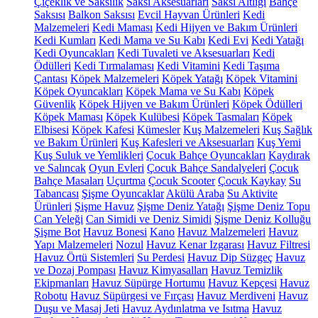
Çiçeklik ve Saksılık
Saksı Aksesuarları
Saksı Altlığı
Bahçe
Saksısı
Balkon Saksısı
Evcil Hayvan Ürünleri
Kedi
Malzemeleri
Kedi Maması
Kedi Hijyen ve Bakım Ürünleri
Kedi Kumları
Kedi Mama ve Su Kabı
Kedi Evi
Kedi Yatağı
Kedi Oyuncakları
Kedi Tuvaleti ve Aksesuarları
Kedi
Ödülleri
Kedi Tırmalaması
Kedi Vitamini
Kedi Taşıma
Çantası
Köpek Malzemeleri
Köpek Yatağı
Köpek Vitamini
Köpek Oyuncakları
Köpek Mama ve Su Kabı
Köpek
Güvenlik
Köpek Hijyen ve Bakım Ürünleri
Köpek Ödülleri
Köpek Maması
Köpek Kulübesi
Köpek Tasmaları
Köpek
Elbisesi
Köpek Kafesi
Kümesler
Kuş Malzemeleri
Kuş Sağlık
ve Bakım Ürünleri
Kuş Kafesleri ve Aksesuarları
Kuş Yemi
Kuş Suluk ve Yemlikleri
Çocuk Bahçe Oyuncakları
Kaydırak
ve Salıncak
Oyun Evleri
Çocuk Bahçe Sandalyeleri
Çocuk
Bahçe Masaları
Uçurtma
Çocuk Scooter
Çocuk Kaykay
Su
Tabancası
Şişme Oyuncaklar
Akülü Araba
Su Aktivite
Ürünleri
Şişme Havuz
Şişme Deniz Yatağı
Şişme Deniz Topu
Can Yeleği
Can Simidi ve Deniz Simidi
Şişme Deniz Kolluğu
Şişme Bot
Havuz Bonesi
Kano
Havuz Malzemeleri
Havuz
Yapı Malzemeleri
Nozul
Havuz Kenar Izgarası
Havuz Filtresi
Havuz Örtü Sistemleri
Su Perdesi
Havuz Dip Süzgeç
Havuz
ve Dozaj Pompası
Havuz Kimyasalları
Havuz Temizlik
Ekipmanları
Havuz Süpürge Hortumu
Havuz Kepçesi
Havuz
Robotu
Havuz Süpürgesi ve Fırçası
Havuz Merdiveni
Havuz
Duşu ve Masaj Jeti
Havuz Aydınlatma ve Isıtma
Havuz