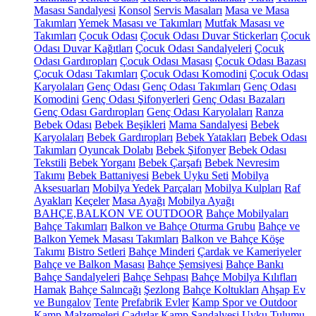
Masası Sandalyesi
Konsol
Servis Masaları
Masa ve Masa
Takımları
Yemek Masası ve Takımları
Mutfak Masası ve
Takımları
Çocuk Odası
Çocuk Odası Duvar Stickerları
Çocuk
Odası Duvar Kağıtları
Çocuk Odası Sandalyeleri
Çocuk
Odası Gardıropları
Çocuk Odası Masası
Çocuk Odası Bazası
Çocuk Odası Takımları
Çocuk Odası Komodini
Çocuk Odası
Karyolaları
Genç Odası
Genç Odası Takımları
Genç Odası
Komodini
Genç Odası Şifonyerleri
Genç Odası Bazaları
Genç Odası Gardıropları
Genç Odası Karyolaları
Ranza
Bebek Odası
Bebek Beşikleri
Mama Sandalyesi
Bebek
Karyolaları
Bebek Gardıropları
Bebek Yatakları
Bebek Odası
Takımları
Oyuncak Dolabı
Bebek Şifonyer
Bebek Odası
Tekstili
Bebek Yorganı
Bebek Çarşafı
Bebek Nevresim
Takımı
Bebek Battaniyesi
Bebek Uyku Seti
Mobilya
Aksesuarları
Mobilya Yedek Parçaları
Mobilya Kulpları
Raf
Ayakları
Keçeler
Masa Ayağı
Mobilya Ayağı
BAHÇE,BALKON VE OUTDOOR
Bahçe Mobilyaları
Bahçe Takımları
Balkon ve Bahçe Oturma Grubu
Bahçe ve
Balkon Yemek Masası Takımları
Balkon ve Bahçe Köşe
Takımı
Bistro Setleri
Bahçe Minderi
Çardak ve Kameriyeler
Bahçe ve Balkon Masası
Bahçe Şemsiyesi
Bahçe Bankı
Bahçe Sandalyeleri
Bahçe Sehpası
Bahçe Mobilya Kılıfları
Hamak
Bahçe Salıncağı
Şezlong
Bahçe Koltukları
Ahşap Ev
ve Bungalov
Tente
Prefabrik Evler
Kamp Spor ve Outdoor
Kamp Malzemeleri
Çadırlar
Kamp Sandalyesi
Uyku Tulumu