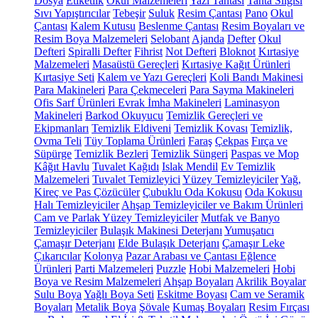
Dosya
Etiketlik
Okul Malzemeleri
Yazı Tahtası
Tahta Silgisi
Sıvı Yapıştırıcılar
Tebeşir
Suluk
Resim Çantası
Pano
Okul
Çantası
Kalem Kutusu
Beslenme Çantası
Resim Boyaları ve
Resim Boya Malzemeleri
Selobant
Ajanda
Defter
Okul
Defteri
Spiralli Defter
Fihrist
Not Defteri
Bloknot
Kırtasiye
Malzemeleri
Masaüstü Gereçleri
Kırtasiye Kağıt Ürünleri
Kırtasiye Seti
Kalem ve Yazı Gereçleri
Koli Bandı Makinesi
Para Makineleri
Para Çekmeceleri
Para Sayma Makineleri
Ofis Sarf Ürünleri
Evrak İmha Makineleri
Laminasyon
Makineleri
Barkod Okuyucu
Temizlik Gereçleri ve
Ekipmanları
Temizlik Eldiveni
Temizlik Kovası
Temizlik,
Ovma Teli
Tüy Toplama Ürünleri
Faraş
Çekpas
Fırça ve
Süpürge
Temizlik Bezleri
Temizlik Süngeri
Paspas ve Mop
Kâğıt Havlu
Tuvalet Kağıdı
Islak Mendil
Ev Temizlik
Malzemeleri
Tuvalet Temizleyici
Yüzey Temizleyiciler
Yağ,
Kireç ve Pas Çözücüler
Çubuklu Oda Kokusu
Oda Kokusu
Halı Temizleyiciler
Ahşap Temizleyiciler ve Bakım Ürünleri
Cam ve Parlak Yüzey Temizleyiciler
Mutfak ve Banyo
Temizleyiciler
Bulaşık Makinesi Deterjanı
Yumuşatıcı
Çamaşır Deterjanı
Elde Bulaşık Deterjanı
Çamaşır Leke
Çıkarıcılar
Kolonya
Pazar Arabası ve Çantası
Eğlence
Ürünleri
Parti Malzemeleri
Puzzle
Hobi Malzemeleri
Hobi
Boya ve Resim Malzemeleri
Ahşap Boyaları
Akrilik Boyalar
Sulu Boya
Yağlı Boya Seti
Eskitme Boyası
Cam ve Seramik
Boyaları
Metalik Boya
Şövale
Kumaş Boyaları
Resim Fırçası