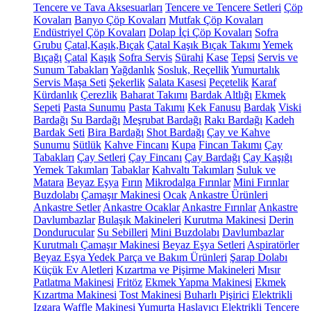
Tencere ve Tava Aksesuarları
Tencere ve Tencere Setleri
Çöp
Kovaları
Banyo Çöp Kovaları
Mutfak Çöp Kovaları
Endüstriyel Çöp Kovaları
Dolap İçi Çöp Kovaları
Sofra
Grubu
Çatal,Kaşık,Bıçak
Çatal Kaşık Bıçak Takımı
Yemek
Bıçağı
Çatal
Kaşık
Sofra Servis
Sürahi
Kase
Tepsi
Servis ve
Sunum Tabakları
Yağdanlık
Sosluk, Reçellik
Yumurtalık
Servis Maşa Seti
Şekerlik
Salata Kasesi
Peçetelik
Karaf
Kürdanlık
Çerezlik
Baharat Takımı
Bardak Altlığı
Ekmek
Sepeti
Pasta Sunumu
Pasta Takımı
Kek Fanusu
Bardak
Viski
Bardağı
Su Bardağı
Meşrubat Bardağı
Rakı Bardağı
Kadeh
Bardak Seti
Bira Bardağı
Shot Bardağı
Çay ve Kahve
Sunumu
Sütlük
Kahve Fincanı
Kupa
Fincan Takımı
Çay
Tabakları
Çay Setleri
Çay Fincanı
Çay Bardağı
Çay Kaşığı
Yemek Takımları
Tabaklar
Kahvaltı Takımları
Suluk ve
Matara
Beyaz Eşya
Fırın
Mikrodalga Fırınlar
Mini Fırınlar
Buzdolabı
Çamaşır Makinesi
Ocak
Ankastre Ürünleri
Ankastre Setler
Ankastre Ocaklar
Ankastre Fırınlar
Ankastre
Davlumbazlar
Bulaşık Makineleri
Kurutma Makinesi
Derin
Dondurucular
Su Sebilleri
Mini Buzdolabı
Davlumbazlar
Kurutmalı Çamaşır Makinesi
Beyaz Eşya Setleri
Aspiratörler
Beyaz Eşya Yedek Parça ve Bakım Ürünleri
Şarap Dolabı
Küçük Ev Aletleri
Kızartma ve Pişirme Makineleri
Mısır
Patlatma Makinesi
Fritöz
Ekmek Yapma Makinesi
Ekmek
Kızartma Makinesi
Tost Makinesi
Buharlı Pişirici
Elektrikli
Izgara
Waffle Makinesi
Yumurta Haşlayıcı
Elektrikli Tencere