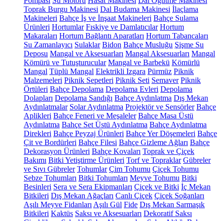
Pompası
Su Motoru
Hasat Makinesi
Dal Öğütme Makinesi
Toprak Burgu Makinesi
Dal Budama Makinesi
İlaçlama
Makineleri
Bahçe İş ve İnşaat Makineleri
Bahçe Sulama
Ürünleri
Hortumlar
Fıskiye ve Damlatıcılar
Hortum
Makaraları
Hortum Bağlantı Aparatları
Hortum Tabancaları
Su Zamanlayıcı
Sulaklar
Bidon
Bahçe Musluğu
Şişme Su
Deposu
Mangal ve Aksesuarları
Mangal Aksesuarları
Mangal
Kömürü ve Tutuşturucular
Mangal ve Barbekü
Kömürlü
Mangal
Tüplü Mangal
Elektrikli Izgara
Pürmüz
Piknik
Malzemeleri
Piknik Sepetleri
Piknik Seti
Semaver
Piknik
Örtüleri
Bahçe Depolama
Depolama Evleri
Depolama
Dolapları
Depolama Sandığı
Bahçe Aydınlatma
Dış Mekan
Aydınlatmalar
Solar Aydınlatma
Projektör ve Sensörler
Bahçe
Aplikleri
Bahçe Feneri ve Meşaleler
Bahçe Masa Üstü
Aydınlatma
Bahçe Set Üstü Aydınlatma
Bahçe Aydınlatma
Direkleri
Bahçe Peyzaj Ürünleri
Bahçe Yer Döşemeleri
Bahçe
Çit ve Bordürleri
Bahçe Filesi
Bahçe Gizleme Ağları
Bahçe
Dekorasyon Ürünleri
Bahçe Kovaları
Toprak ve Çiçek
Bakımı
Bitki Yetiştirme Ürünleri
Torf ve Topraklar
Gübreler
ve Sıvı Gübreler
Tohumlar
Çim Tohumu
Çiçek Tohumu
Sebze Tohumları
Bitki Tohumları
Meyve Tohumu
Bitki
Besinleri
Sera ve Sera Ekipmanları
Çiçek ve Bitki
İç Mekan
Bitkileri
Dış Mekan Ağaçları
Canlı Çiçek
Çiçek Soğanları
Aşılı Meyve Fidanları
Aşılı Gül
Fide
Dış Mekan Sarmaşık
Bitkileri
Kaktüs
Saksı ve Aksesuarları
Dekoratif Saksı