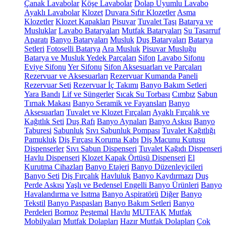
Çanak Lavabolar
Köşe Lavabolar
Dolap Uyumlu Lavabo
Ayaklı Lavabolar
Klozet
Duvara Sıfır Klozetler
Asma
Klozetler
Klozet Kapakları
Pisuvar
Tuvalet Taşı
Batarya ve
Musluklar
Lavabo Bataryaları
Mutfak Bataryaları
Su Tasarruf
Aparatı
Banyo Bataryaları
Musluk
Duş Bataryaları
Batarya
Setleri
Fotoselli Batarya
Ara Musluk
Pisuvar Musluğu
Batarya ve Musluk Yedek Parçaları
Sifon
Lavabo Sifonu
Eviye Sifonu
Yer Sifonu
Sifon Aksesuarları ve Parçaları
Rezervuar ve Aksesuarları
Rezervuar Kumanda Paneli
Rezervuar Seti
Rezervuar İç Takımı
Banyo Bakım Setleri
Yara Bandı
Lif ve Süngerler
Sıcak Su Torbası
Cımbız
Sabun
Tırnak Makası
Banyo Seramik ve Fayansları
Banyo
Aksesuarları
Tuvalet ve Klozet Fırçaları
Ayaklı Fırçalık ve
Kağıtlık Seti
Duş Rafı
Banyo Aynaları
Banyo Askısı
Banyo
Taburesi
Sabunluk
Sıvı Sabunluk Pompası
Tuvalet Kağıtlığı
Pamukluk
Diş Fırçası Koruma Kabı
Diş Macunu Kutusu
Dispenserler
Sıvı Sabun Dispenseri
Tuvalet Kağıdı Dispenseri
Havlu Dispenseri
Klozet Kapak Örtüsü Dispenseri
El
Kurutma Cihazları
Banyo Etajeri
Banyo Düzenleyicileri
Banyo Seti
Diş Fırçalık
Havluluk
Banyo Kaydırmazı
Duş
Perde Askısı
Yaşlı ve Bedensel Engelli Banyo Ürünleri
Banyo
Havalandırma ve Isıtma
Banyo Aspiratörü
Diğer
Banyo
Tekstil
Banyo Paspasları
Banyo Bakım Setleri
Banyo
Perdeleri
Bornoz
Peştemal
Havlu
MUTFAK
Mutfak
Mobilyaları
Mutfak Dolapları
Hazır Mutfak Dolapları
Çok