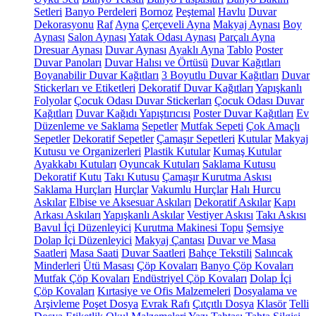
Setleri
Banyo Perdeleri
Bornoz
Peştemal
Havlu
Duvar
Dekorasyonu
Raf
Ayna
Çerçeveli Ayna
Makyaj Aynası
Boy
Aynası
Salon Aynası
Yatak Odası Aynası
Parçalı Ayna
Dresuar Aynası
Duvar Aynası
Ayaklı Ayna
Tablo
Poster
Duvar Panoları
Duvar Halısı ve Örtüsü
Duvar Kağıtları
Boyanabilir Duvar Kağıtları
3 Boyutlu Duvar Kağıtları
Duvar
Stickerları ve Etiketleri
Dekoratif Duvar Kağıtları
Yapışkanlı
Folyolar
Çocuk Odası Duvar Stickerları
Çocuk Odası Duvar
Kağıtları
Duvar Kağıdı Yapıştırıcısı
Poster Duvar Kağıtları
Ev
Düzenleme ve Saklama
Sepetler
Mutfak Sepeti
Çok Amaçlı
Sepetler
Dekoratif Sepetler
Çamaşır Sepetleri
Kutular
Makyaj
Kutusu ve Organizerleri
Plastik Kutular
Kumaş Kutular
Ayakkabı Kutuları
Oyuncak Kutuları
Saklama Kutusu
Dekoratif Kutu
Takı Kutusu
Çamaşır Kurutma Askısı
Saklama Hurçları
Hurçlar
Vakumlu Hurçlar
Halı Hurcu
Askılar
Elbise ve Aksesuar Askıları
Dekoratif Askılar
Kapı
Arkası Askıları
Yapışkanlı Askılar
Vestiyer Askısı
Takı Askısı
Bavul İçi Düzenleyici
Kurutma Makinesi Topu
Şemsiye
Dolap İçi Düzenleyici
Makyaj Çantası
Duvar ve Masa
Saatleri
Masa Saati
Duvar Saatleri
Bahçe Tekstili
Salıncak
Minderleri
Ütü Masası
Çöp Kovaları
Banyo Çöp Kovaları
Mutfak Çöp Kovaları
Endüstriyel Çöp Kovaları
Dolap İçi
Çöp Kovaları
Kırtasiye ve Ofis Malzemeleri
Dosyalama ve
Arşivleme
Poşet Dosya
Evrak Rafı
Çıtçıtlı Dosya
Klasör
Telli