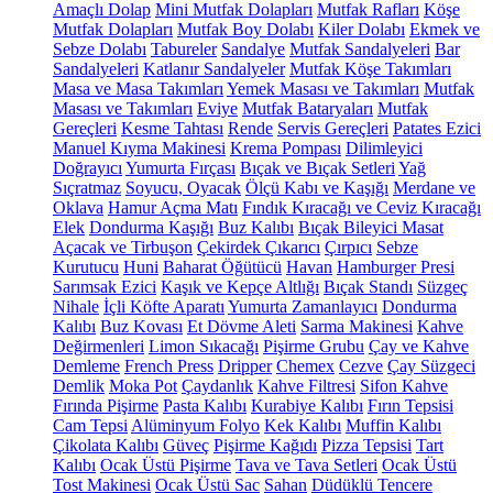
Amaçlı Dolap
Mini Mutfak Dolapları
Mutfak Rafları
Köşe
Mutfak Dolapları
Mutfak Boy Dolabı
Kiler Dolabı
Ekmek ve
Sebze Dolabı
Tabureler
Sandalye
Mutfak Sandalyeleri
Bar
Sandalyeleri
Katlanır Sandalyeler
Mutfak Köşe Takımları
Masa ve Masa Takımları
Yemek Masası ve Takımları
Mutfak
Masası ve Takımları
Eviye
Mutfak Bataryaları
Mutfak
Gereçleri
Kesme Tahtası
Rende
Servis Gereçleri
Patates Ezici
Manuel Kıyma Makinesi
Krema Pompası
Dilimleyici
Doğrayıcı
Yumurta Fırçası
Bıçak ve Bıçak Setleri
Yağ
Sıçratmaz
Soyucu, Oyacak
Ölçü Kabı ve Kaşığı
Merdane ve
Oklava
Hamur Açma Matı
Fındık Kıracağı ve Ceviz Kıracağı
Elek
Dondurma Kaşığı
Buz Kalıbı
Bıçak Bileyici Masat
Açacak ve Tirbuşon
Çekirdek Çıkarıcı
Çırpıcı
Sebze
Kurutucu
Huni
Baharat Öğütücü
Havan
Hamburger Presi
Sarımsak Ezici
Kaşık ve Kepçe Altlığı
Bıçak Standı
Süzgeç
Nihale
İçli Köfte Aparatı
Yumurta Zamanlayıcı
Dondurma
Kalıbı
Buz Kovası
Et Dövme Aleti
Sarma Makinesi
Kahve
Değirmenleri
Limon Sıkacağı
Pişirme Grubu
Çay ve Kahve
Demleme
French Press
Dripper
Chemex
Cezve
Çay Süzgeci
Demlik
Moka Pot
Çaydanlık
Kahve Filtresi
Sifon Kahve
Fırında Pişirme
Pasta Kalıbı
Kurabiye Kalıbı
Fırın Tepsisi
Cam Tepsi
Alüminyum Folyo
Kek Kalıbı
Muffin Kalıbı
Çikolata Kalıbı
Güveç
Pişirme Kağıdı
Pizza Tepsisi
Tart
Kalıbı
Ocak Üstü Pişirme
Tava ve Tava Setleri
Ocak Üstü
Tost Makinesi
Ocak Üstü Sac
Sahan
Düdüklü Tencere