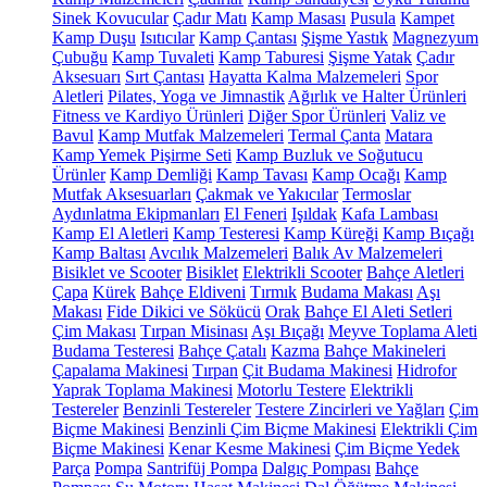
Sinek Kovucular
Çadır Matı
Kamp Masası
Pusula
Kampet
Kamp Duşu
Isıtıcılar
Kamp Çantası
Şişme Yastık
Magnezyum
Çubuğu
Kamp Tuvaleti
Kamp Taburesi
Şişme Yatak
Çadır
Aksesuarı
Sırt Çantası
Hayatta Kalma Malzemeleri
Spor
Aletleri
Pilates, Yoga ve Jimnastik
Ağırlık ve Halter Ürünleri
Fitness ve Kardiyo Ürünleri
Diğer Spor Ürünleri
Valiz ve
Bavul
Kamp Mutfak Malzemeleri
Termal Çanta
Matara
Kamp Yemek Pişirme Seti
Kamp Buzluk ve Soğutucu
Ürünler
Kamp Demliği
Kamp Tavası
Kamp Ocağı
Kamp
Mutfak Aksesuarları
Çakmak ve Yakıcılar
Termoslar
Aydınlatma Ekipmanları
El Feneri
Işıldak
Kafa Lambası
Kamp El Aletleri
Kamp Testeresi
Kamp Küreği
Kamp Bıçağı
Kamp Baltası
Avcılık Malzemeleri
Balık Av Malzemeleri
Bisiklet ve Scooter
Bisiklet
Elektrikli Scooter
Bahçe Aletleri
Çapa
Kürek
Bahçe Eldiveni
Tırmık
Budama Makası
Aşı
Makası
Fide Dikici ve Sökücü
Orak
Bahçe El Aleti Setleri
Çim Makası
Tırpan Misinası
Aşı Bıçağı
Meyve Toplama Aleti
Budama Testeresi
Bahçe Çatalı
Kazma
Bahçe Makineleri
Çapalama Makinesi
Tırpan
Çit Budama Makinesi
Hidrofor
Yaprak Toplama Makinesi
Motorlu Testere
Elektrikli
Testereler
Benzinli Testereler
Testere Zincirleri ve Yağları
Çim
Biçme Makinesi
Benzinli Çim Biçme Makinesi
Elektrikli Çim
Biçme Makinesi
Kenar Kesme Makinesi
Çim Biçme Yedek
Parça
Pompa
Santrifüj Pompa
Dalgıç Pompası
Bahçe