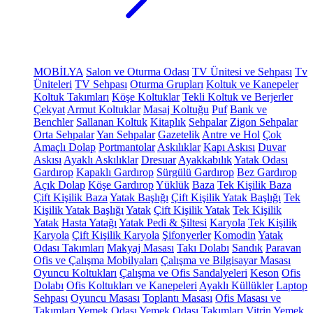
MOBİLYA
Salon ve Oturma Odası
TV Ünitesi ve Sehpası
Tv
Üniteleri
TV Sehpası
Oturma Grupları
Koltuk ve Kanepeler
Koltuk Takımları
Köşe Koltuklar
Tekli Koltuk ve Berjerler
Çekyat
Armut Koltuklar
Masaj Koltuğu
Puf
Bank ve
Benchler
Sallanan Koltuk
Kitaplık
Sehpalar
Zigon Sehpalar
Orta Sehpalar
Yan Sehpalar
Gazetelik
Antre ve Hol
Çok
Amaçlı Dolap
Portmantolar
Askılıklar
Kapı Askısı
Duvar
Askısı
Ayaklı Askılıklar
Dresuar
Ayakkabılık
Yatak Odası
Gardırop
Kapaklı Gardırop
Sürgülü Gardırop
Bez Gardırop
Açık Dolap
Köşe Gardırop
Yüklük
Baza
Tek Kişilik Baza
Çift Kişilik Baza
Yatak Başlığı
Çift Kişilik Yatak Başlığı
Tek
Kişilik Yatak Başlığı
Yatak
Çift Kişilik Yatak
Tek Kişilik
Yatak
Hasta Yatağı
Yatak Pedi & Şiltesi
Karyola
Tek Kişilik
Karyola
Çift Kişilik Karyola
Şifonyerler
Komodin
Yatak
Odası Takımları
Makyaj Masası
Takı Dolabı
Sandık
Paravan
Ofis ve Çalışma Mobilyaları
Çalışma ve Bilgisayar Masası
Oyuncu Koltukları
Çalışma ve Ofis Sandalyeleri
Keson
Ofis
Dolabı
Ofis Koltukları ve Kanepeleri
Ayaklı Küllükler
Laptop
Sehpası
Oyuncu Masası
Toplantı Masası
Ofis Masası ve
Takımları
Yemek Odası
Yemek Odası Takımları
Vitrin
Yemek