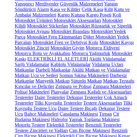
Yapıştırıcı
Merdivenler
Güvenlik Malzemeleri
Yangın
Söndürücü
Alarm
Kasa ve Kilitler
Çelik Kasa
Kilit
Kutu ve
Ambalaj Malzemeleri
Kargo Kutusu
Kargo Poşeti
Koli
Motosiklet Ürünleri
Motorsiklet Aksesuarları
Motosiklet
Kilidi
Motosiklet Stickerları
Motosiklet Rüzgarlık ve Siperlik
Motosiklet Aynası
Motosiklet Brandası
Motorsiklet Yedek
Parça
Motosiklet Fren Ekipmanları
Diğer Motosiklet Yedek
Parçaları
Motosiklet Fren ve Debriyaj Kolu
Motosiklet Kayışı
Motosiklet Zinciri
Motosiklet Giyim
Motorcu Eldiveni
Motorcu Botu ve Ayakkabısı
Motorcu Yağmurluk
Motosiklet
Kaskı
ELEKTRİKLİ EL ALETLERİ
Akülü Vidalamalar
Şarjlı Vidalamalar
Kablolu Vidalamalar
Vidalama Uçları
Matkaplar
Darbeli Matkaplar
Akülü Matkap ve Vidalamalar
Matkap Ucu ve Setleri
Somun Sıkma Makineleri
Darbesiz
Matkaplar
Manyetik Matkap
Sütunlu Matkap
Matkap Tezgahı
Kırıcılar ve Deliciler
Zımpara ve Polisaj
Zımpara Makineleri
Polisaj Makineleri
Planyalar
Zımpara Kağıdı ve Aksesuarları
Testereler
Daire Testereler
Dekupaj Testereler
Çok Amaçlı
Testereler
Tilki Kuyruğu Testereler
Testere Aksesuarları
Tilki
Kuyruğu Testere Ucu
Daire Testere Bıçağı
Dekupaj Testere
Ucu
Bahçe Makineleri
Çapalama Makinesi
Tırpan
Çit
Budama Makinesi
Hidrofor
Yaprak Toplama Makinesi
Motorlu Testere
Elektrikli Testereler
Benzinli Testereler
Testere Zincirleri ve Yağları
Çim Biçme Makinesi
Benzinli
Çim Biçme Makinesi
Elektrikli Çim Biçme Makinesi
Kenar