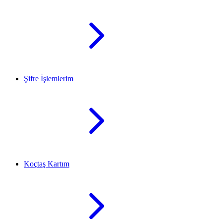
Şifre İşlemlerim
Koçtaş Kartım