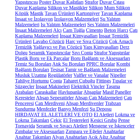
Yapıştırıcısı
Poster Duvar Kağıtları
Strafor
Duvar Çıtası
Duvar Kaplama
Silikon ve Mastikler
Silikon
Mum Silikon
Köpük
Mastik
Tavan Ürünleri
Kartonpiyer
Tavan Kaplama
İnşaat ve İzolasyon
İzolasyon Malzemeleri
Su Yalıtım
Malzemeleri
Isı Yalıtım Malzemeleri
Ses Yalıtım Malzemeleri
İnşaat Malzemeleri
Alçı
Cam Tuğla
Çimento
Beton Harcı
Çatı
Kaplama Malzemeleri
İnşaat Kimyasalları
İnşaat Temizlik
Ürünleri
Lavabo Çözücü
Harç ve Sıva Çözücü
Çok Amaçlı
Temizlik
Yağlayıcı ve Pas Çözücü
Yapı Kimyasalları
Derz
Dolgu
Seramik Yapıştırıcılar
Sıvı Conta
Strafor Yapıştırılar
Plastik Boru ve Ek Parçalar
Boru Bağlantı ve Aksesuarları
Temiz Su Boruları
Atık Su Boruları
PPRC Borular
Kombi
Bağlantı Boruları
Tesisat Tamir ve Bağlantı Malzemeleri
Musluk Uzatma
Regülatörler
Valfler ve Vanalar
Nipeller
Tahliye Hortumu
Conta
Taharet Çubuğu
Fittings
Tıpalar ve
Süzgeçler
İnşaat Makineleri
Elektrikli Vinçler
Taşıma
Arabaları
Caraskallar
Havlupanlar
Ahşaplar
Masif Paneller
Keresteler
Ahşap Seperatörler
Ahşap Çatı Malzemeleri
Çatı
Penceresi
Çatı Merdiveni
Ahşap Merdivenler
Trabzan
Sundurma
Menfezler
Banyo Menfezi
Su Deposu
HIRDAVAT EL ALETLERİ VE OTO
El Aletleri
Lokma ve
Lokma Takımları
Çekiç
El Testereleri
Kesici Grubu
Pense
Tornavida
Seramik ve Sıvacı Aletleri
Mengene ve İşkenceler
Zımbalar ve Aksesuarları
Zımpara ve Eğeler
Anahtarlar
Anahtar Takımları
Alyan Anahtarları
Açık Ağız Anahtar