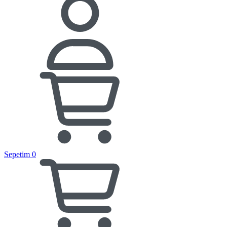
Sepetim
0