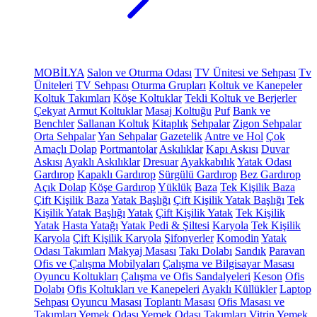
MOBİLYA
Salon ve Oturma Odası
TV Ünitesi ve Sehpası
Tv
Üniteleri
TV Sehpası
Oturma Grupları
Koltuk ve Kanepeler
Koltuk Takımları
Köşe Koltuklar
Tekli Koltuk ve Berjerler
Çekyat
Armut Koltuklar
Masaj Koltuğu
Puf
Bank ve
Benchler
Sallanan Koltuk
Kitaplık
Sehpalar
Zigon Sehpalar
Orta Sehpalar
Yan Sehpalar
Gazetelik
Antre ve Hol
Çok
Amaçlı Dolap
Portmantolar
Askılıklar
Kapı Askısı
Duvar
Askısı
Ayaklı Askılıklar
Dresuar
Ayakkabılık
Yatak Odası
Gardırop
Kapaklı Gardırop
Sürgülü Gardırop
Bez Gardırop
Açık Dolap
Köşe Gardırop
Yüklük
Baza
Tek Kişilik Baza
Çift Kişilik Baza
Yatak Başlığı
Çift Kişilik Yatak Başlığı
Tek
Kişilik Yatak Başlığı
Yatak
Çift Kişilik Yatak
Tek Kişilik
Yatak
Hasta Yatağı
Yatak Pedi & Şiltesi
Karyola
Tek Kişilik
Karyola
Çift Kişilik Karyola
Şifonyerler
Komodin
Yatak
Odası Takımları
Makyaj Masası
Takı Dolabı
Sandık
Paravan
Ofis ve Çalışma Mobilyaları
Çalışma ve Bilgisayar Masası
Oyuncu Koltukları
Çalışma ve Ofis Sandalyeleri
Keson
Ofis
Dolabı
Ofis Koltukları ve Kanepeleri
Ayaklı Küllükler
Laptop
Sehpası
Oyuncu Masası
Toplantı Masası
Ofis Masası ve
Takımları
Yemek Odası
Yemek Odası Takımları
Vitrin
Yemek