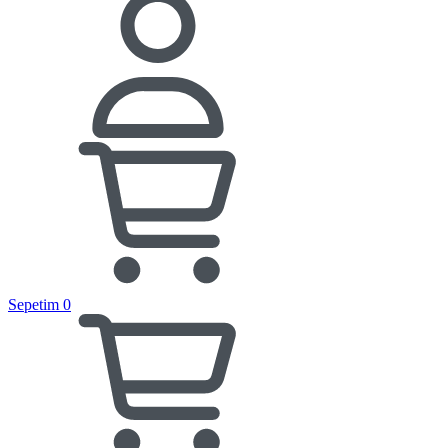
Sepetim
0