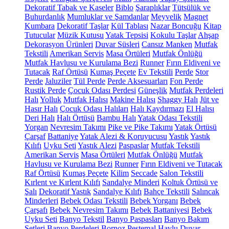
Dekoratif Tabak ve Kaseler
Biblo
Şaraplıklar
Tütsülük ve
Buhurdanlık
Mumluklar ve Şamdanlar
Meyvelik
Magnet
Kumbara
Dekoratif Taşlar
Kül Tablası
Nazar Boncuğu
Kitap
Tutucular
Müzik Kutusu
Yatak Tepsisi
Kokulu Taşlar
Ahşap
Dekorasyon Ürünleri
Duvar Süsleri
Cansız Manken
Mutfak
Tekstili
Amerikan Servis
Masa Örtüleri
Mutfak Önlüğü
Mutfak Havlusu ve Kurulama Bezi
Runner
Fırın Eldiveni ve
Tutacak
Raf Örtüsü
Kumaş Peçete
Ev Tekstili
Perde
Stor
Perde
Jaluziler
Tül Perde
Perde Aksesuarları
Fon Perde
Rustik Perde
Çocuk Odası Perdesi
Güneşlik
Mutfak Perdeleri
Halı
Yolluk
Mutfak Halısı
Makine Halısı
Shaggy Halı
Jüt ve
Hasır Halı
Çocuk Odası Halıları
Halı Kaydırmazı
El Halısı
Deri Halı
Halı Örtüsü
Bambu Halı
Yatak Odası Tekstili
Yorgan
Nevresim Takımı
Pike ve Pike Takımı
Yatak Örtüsü
Çarşaf
Battaniye
Yatak Alezi & Koruyucusu
Yastık
Yastık
Kılıfı
Uyku Seti
Yastık Alezi
Paspaslar
Mutfak Tekstili
Amerikan Servis
Masa Örtüleri
Mutfak Önlüğü
Mutfak
Havlusu ve Kurulama Bezi
Runner
Fırın Eldiveni ve Tutacak
Raf Örtüsü
Kumaş Peçete
Kilim
Seccade
Salon Tekstili
Kırlent ve Kırlent Kılıfı
Sandalye Minderi
Koltuk Örtüsü ve
Şalı
Dekoratif Yastık
Sandalye Kılıfı
Bahçe Tekstili
Salıncak
Minderleri
Bebek Odası Tekstili
Bebek Yorganı
Bebek
Çarşafı
Bebek Nevresim Takımı
Bebek Battaniyesi
Bebek
Uyku Seti
Banyo Tekstil
Banyo Paspasları
Banyo Bakım
Setleri
Banyo Perdeleri
Bornoz
Peştemal
Havlu
Duvar