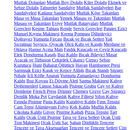
Mutfak Dolapları
Mutfak Boy Dolabı
Kiler Dolabı
Ekmek ve
Sebze Dolabı
Tabureler
Sandalye
Mutfak Sandalyeleri
Bar
Sandalyeleri
Katlanır Sandalyeler
Mutfak Köşe Takımları
Masa ve Masa Takımları
Yemek Masası ve Takımları
Mutfak
Masası ve Takımları
Eviye
Mutfak Bataryaları
Mutfak
Gereçleri
Kesme Tahtası
Rende
Servis Gereçleri
Patates Ezici
Manuel Kıyma Makinesi
Krema Pompası
Dilimleyici
Doğrayıcı
Yumurta Fırçası
Bıçak ve Bıçak Setleri
Yağ
Sıçratmaz
Soyucu, Oyacak
Ölçü Kabı ve Kaşığı
Merdane ve
Oklava
Hamur Açma Matı
Fındık Kıracağı ve Ceviz Kıracağı
Elek
Dondurma Kaşığı
Buz Kalıbı
Bıçak Bileyici Masat
Açacak ve Tirbuşon
Çekirdek Çıkarıcı
Çırpıcı
Sebze
Kurutucu
Huni
Baharat Öğütücü
Havan
Hamburger Presi
Sarımsak Ezici
Kaşık ve Kepçe Altlığı
Bıçak Standı
Süzgeç
Nihale
İçli Köfte Aparatı
Yumurta Zamanlayıcı
Dondurma
Kalıbı
Buz Kovası
Et Dövme Aleti
Sarma Makinesi
Kahve
Değirmenleri
Limon Sıkacağı
Pişirme Grubu
Çay ve Kahve
Demleme
French Press
Dripper
Chemex
Cezve
Çay Süzgeci
Demlik
Moka Pot
Çaydanlık
Kahve Filtresi
Sifon Kahve
Fırında Pişirme
Pasta Kalıbı
Kurabiye Kalıbı
Fırın Tepsisi
Cam Tepsi
Alüminyum Folyo
Kek Kalıbı
Muffin Kalıbı
Çikolata Kalıbı
Güveç
Pişirme Kağıdı
Pizza Tepsisi
Tart
Kalıbı
Ocak Üstü Pişirme
Tava ve Tava Setleri
Ocak Üstü
Tost Makinesi
Ocak Üstü Sac
Sahan
Düdüklü Tencere
Tencere ve Tava Aksesuarları
Tencere ve Tencere Setleri
Çöp