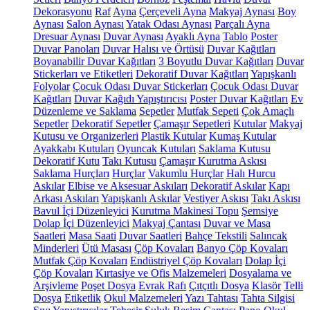
Dekorasyonu
Raf
Ayna
Çerçeveli Ayna
Makyaj Aynası
Boy
Aynası
Salon Aynası
Yatak Odası Aynası
Parçalı Ayna
Dresuar Aynası
Duvar Aynası
Ayaklı Ayna
Tablo
Poster
Duvar Panoları
Duvar Halısı ve Örtüsü
Duvar Kağıtları
Boyanabilir Duvar Kağıtları
3 Boyutlu Duvar Kağıtları
Duvar
Stickerları ve Etiketleri
Dekoratif Duvar Kağıtları
Yapışkanlı
Folyolar
Çocuk Odası Duvar Stickerları
Çocuk Odası Duvar
Kağıtları
Duvar Kağıdı Yapıştırıcısı
Poster Duvar Kağıtları
Ev
Düzenleme ve Saklama
Sepetler
Mutfak Sepeti
Çok Amaçlı
Sepetler
Dekoratif Sepetler
Çamaşır Sepetleri
Kutular
Makyaj
Kutusu ve Organizerleri
Plastik Kutular
Kumaş Kutular
Ayakkabı Kutuları
Oyuncak Kutuları
Saklama Kutusu
Dekoratif Kutu
Takı Kutusu
Çamaşır Kurutma Askısı
Saklama Hurçları
Hurçlar
Vakumlu Hurçlar
Halı Hurcu
Askılar
Elbise ve Aksesuar Askıları
Dekoratif Askılar
Kapı
Arkası Askıları
Yapışkanlı Askılar
Vestiyer Askısı
Takı Askısı
Bavul İçi Düzenleyici
Kurutma Makinesi Topu
Şemsiye
Dolap İçi Düzenleyici
Makyaj Çantası
Duvar ve Masa
Saatleri
Masa Saati
Duvar Saatleri
Bahçe Tekstili
Salıncak
Minderleri
Ütü Masası
Çöp Kovaları
Banyo Çöp Kovaları
Mutfak Çöp Kovaları
Endüstriyel Çöp Kovaları
Dolap İçi
Çöp Kovaları
Kırtasiye ve Ofis Malzemeleri
Dosyalama ve
Arşivleme
Poşet Dosya
Evrak Rafı
Çıtçıtlı Dosya
Klasör
Telli
Dosya
Etiketlik
Okul Malzemeleri
Yazı Tahtası
Tahta Silgisi