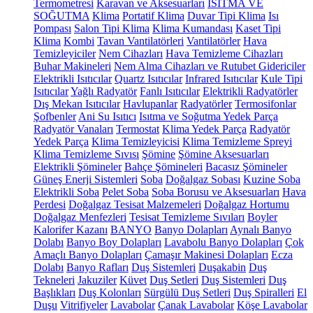
Termometresi
Karavan ve Aksesuarları
ISITMA VE
SOĞUTMA
Klima
Portatif Klima
Duvar Tipi Klima
Isı
Pompası
Salon Tipi Klima
Klima Kumandası
Kaset Tipi
Klima
Kombi
Tavan Vantilatörleri
Vantilatörler
Hava
Temizleyiciler
Nem Cihazları
Hava Temizleme Cihazları
Buhar Makineleri
Nem Alma Cihazları ve Rutubet Gidericiler
Elektrikli Isıtıcılar
Quartz Isıtıcılar
Infrared Isıtıcılar
Kule Tipi
Isıtıcılar
Yağlı Radyatör
Fanlı Isıtıcılar
Elektrikli Radyatörler
Dış Mekan Isıtıcılar
Havlupanlar
Radyatörler
Termosifonlar
Şofbenler
Ani Su Isıtıcı
Isıtma ve Soğutma Yedek Parça
Radyatör Vanaları
Termostat
Klima Yedek Parça
Radyatör
Yedek Parça
Klima Temizleyicisi
Klima Temizleme Spreyi
Klima Temizleme Sıvısı
Şömine
Şömine Aksesuarları
Elektrikli Şömineler
Bahçe Şömineleri
Bacasız Şömineler
Güneş Enerji Sistemleri
Soba
Doğalgaz Sobası
Kuzine Soba
Elektrikli Soba
Pelet Soba
Soba Borusu ve Aksesuarları
Hava
Perdesi
Doğalgaz Tesisat Malzemeleri
Doğalgaz Hortumu
Doğalgaz Menfezleri
Tesisat Temizleme Sıvıları
Boyler
Kalorifer Kazanı
BANYO
Banyo Dolapları
Aynalı Banyo
Dolabı
Banyo Boy Dolapları
Lavabolu Banyo Dolapları
Çok
Amaçlı Banyo Dolapları
Çamaşır Makinesi Dolapları
Ecza
Dolabı
Banyo Rafları
Duş Sistemleri
Duşakabin
Duş
Tekneleri
Jakuziler
Küvet
Duş Setleri
Duş Sistemleri
Duş
Başlıkları
Duş Kolonları
Sürgülü Duş Setleri
Duş Spiralleri
El
Duşu
Vitrifiyeler
Lavabolar
Çanak Lavabolar
Köşe Lavabolar