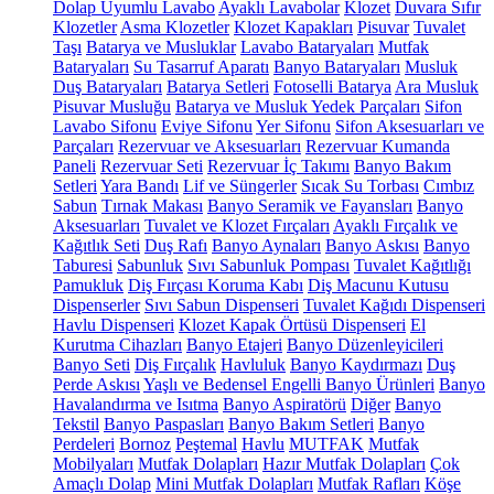
Dolap Uyumlu Lavabo
Ayaklı Lavabolar
Klozet
Duvara Sıfır
Klozetler
Asma Klozetler
Klozet Kapakları
Pisuvar
Tuvalet
Taşı
Batarya ve Musluklar
Lavabo Bataryaları
Mutfak
Bataryaları
Su Tasarruf Aparatı
Banyo Bataryaları
Musluk
Duş Bataryaları
Batarya Setleri
Fotoselli Batarya
Ara Musluk
Pisuvar Musluğu
Batarya ve Musluk Yedek Parçaları
Sifon
Lavabo Sifonu
Eviye Sifonu
Yer Sifonu
Sifon Aksesuarları ve
Parçaları
Rezervuar ve Aksesuarları
Rezervuar Kumanda
Paneli
Rezervuar Seti
Rezervuar İç Takımı
Banyo Bakım
Setleri
Yara Bandı
Lif ve Süngerler
Sıcak Su Torbası
Cımbız
Sabun
Tırnak Makası
Banyo Seramik ve Fayansları
Banyo
Aksesuarları
Tuvalet ve Klozet Fırçaları
Ayaklı Fırçalık ve
Kağıtlık Seti
Duş Rafı
Banyo Aynaları
Banyo Askısı
Banyo
Taburesi
Sabunluk
Sıvı Sabunluk Pompası
Tuvalet Kağıtlığı
Pamukluk
Diş Fırçası Koruma Kabı
Diş Macunu Kutusu
Dispenserler
Sıvı Sabun Dispenseri
Tuvalet Kağıdı Dispenseri
Havlu Dispenseri
Klozet Kapak Örtüsü Dispenseri
El
Kurutma Cihazları
Banyo Etajeri
Banyo Düzenleyicileri
Banyo Seti
Diş Fırçalık
Havluluk
Banyo Kaydırmazı
Duş
Perde Askısı
Yaşlı ve Bedensel Engelli Banyo Ürünleri
Banyo
Havalandırma ve Isıtma
Banyo Aspiratörü
Diğer
Banyo
Tekstil
Banyo Paspasları
Banyo Bakım Setleri
Banyo
Perdeleri
Bornoz
Peştemal
Havlu
MUTFAK
Mutfak
Mobilyaları
Mutfak Dolapları
Hazır Mutfak Dolapları
Çok
Amaçlı Dolap
Mini Mutfak Dolapları
Mutfak Rafları
Köşe