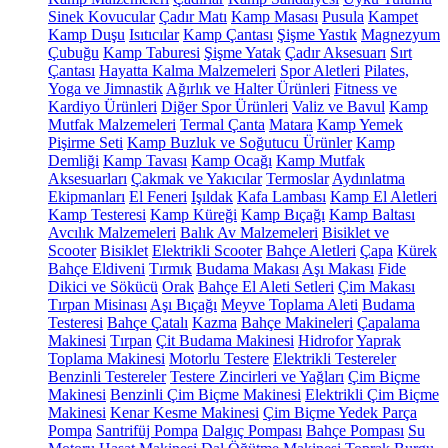
Sinek Kovucular
Çadır Matı
Kamp Masası
Pusula
Kampet
Kamp Duşu
Isıtıcılar
Kamp Çantası
Şişme Yastık
Magnezyum
Çubuğu
Kamp Taburesi
Şişme Yatak
Çadır Aksesuarı
Sırt
Çantası
Hayatta Kalma Malzemeleri
Spor Aletleri
Pilates,
Yoga ve Jimnastik
Ağırlık ve Halter Ürünleri
Fitness ve
Kardiyo Ürünleri
Diğer Spor Ürünleri
Valiz ve Bavul
Kamp
Mutfak Malzemeleri
Termal Çanta
Matara
Kamp Yemek
Pişirme Seti
Kamp Buzluk ve Soğutucu Ürünler
Kamp
Demliği
Kamp Tavası
Kamp Ocağı
Kamp Mutfak
Aksesuarları
Çakmak ve Yakıcılar
Termoslar
Aydınlatma
Ekipmanları
El Feneri
Işıldak
Kafa Lambası
Kamp El Aletleri
Kamp Testeresi
Kamp Küreği
Kamp Bıçağı
Kamp Baltası
Avcılık Malzemeleri
Balık Av Malzemeleri
Bisiklet ve
Scooter
Bisiklet
Elektrikli Scooter
Bahçe Aletleri
Çapa
Kürek
Bahçe Eldiveni
Tırmık
Budama Makası
Aşı Makası
Fide
Dikici ve Sökücü
Orak
Bahçe El Aleti Setleri
Çim Makası
Tırpan Misinası
Aşı Bıçağı
Meyve Toplama Aleti
Budama
Testeresi
Bahçe Çatalı
Kazma
Bahçe Makineleri
Çapalama
Makinesi
Tırpan
Çit Budama Makinesi
Hidrofor
Yaprak
Toplama Makinesi
Motorlu Testere
Elektrikli Testereler
Benzinli Testereler
Testere Zincirleri ve Yağları
Çim Biçme
Makinesi
Benzinli Çim Biçme Makinesi
Elektrikli Çim Biçme
Makinesi
Kenar Kesme Makinesi
Çim Biçme Yedek Parça
Pompa
Santrifüj Pompa
Dalgıç Pompası
Bahçe Pompası
Su