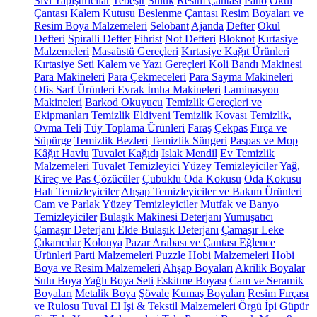
Sıvı Yapıştırıcılar
Tebeşir
Suluk
Resim Çantası
Pano
Okul
Çantası
Kalem Kutusu
Beslenme Çantası
Resim Boyaları ve
Resim Boya Malzemeleri
Selobant
Ajanda
Defter
Okul
Defteri
Spiralli Defter
Fihrist
Not Defteri
Bloknot
Kırtasiye
Malzemeleri
Masaüstü Gereçleri
Kırtasiye Kağıt Ürünleri
Kırtasiye Seti
Kalem ve Yazı Gereçleri
Koli Bandı Makinesi
Para Makineleri
Para Çekmeceleri
Para Sayma Makineleri
Ofis Sarf Ürünleri
Evrak İmha Makineleri
Laminasyon
Makineleri
Barkod Okuyucu
Temizlik Gereçleri ve
Ekipmanları
Temizlik Eldiveni
Temizlik Kovası
Temizlik,
Ovma Teli
Tüy Toplama Ürünleri
Faraş
Çekpas
Fırça ve
Süpürge
Temizlik Bezleri
Temizlik Süngeri
Paspas ve Mop
Kâğıt Havlu
Tuvalet Kağıdı
Islak Mendil
Ev Temizlik
Malzemeleri
Tuvalet Temizleyici
Yüzey Temizleyiciler
Yağ,
Kireç ve Pas Çözücüler
Çubuklu Oda Kokusu
Oda Kokusu
Halı Temizleyiciler
Ahşap Temizleyiciler ve Bakım Ürünleri
Cam ve Parlak Yüzey Temizleyiciler
Mutfak ve Banyo
Temizleyiciler
Bulaşık Makinesi Deterjanı
Yumuşatıcı
Çamaşır Deterjanı
Elde Bulaşık Deterjanı
Çamaşır Leke
Çıkarıcılar
Kolonya
Pazar Arabası ve Çantası
Eğlence
Ürünleri
Parti Malzemeleri
Puzzle
Hobi Malzemeleri
Hobi
Boya ve Resim Malzemeleri
Ahşap Boyaları
Akrilik Boyalar
Sulu Boya
Yağlı Boya Seti
Eskitme Boyası
Cam ve Seramik
Boyaları
Metalik Boya
Şövale
Kumaş Boyaları
Resim Fırçası
ve Rulosu
Tuval
El İşi & Tekstil Malzemeleri
Örgü İpi
Güpür