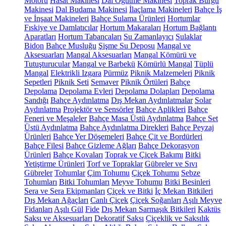
Motoru
Hasat Makinesi
Dal Öğütme Makinesi
Toprak Burgu
Makinesi
Dal Budama Makinesi
İlaçlama Makineleri
Bahçe İş
ve İnşaat Makineleri
Bahçe Sulama Ürünleri
Hortumlar
Fıskiye ve Damlatıcılar
Hortum Makaraları
Hortum Bağlantı
Aparatları
Hortum Tabancaları
Su Zamanlayıcı
Sulaklar
Bidon
Bahçe Musluğu
Şişme Su Deposu
Mangal ve
Aksesuarları
Mangal Aksesuarları
Mangal Kömürü ve
Tutuşturucular
Mangal ve Barbekü
Kömürlü Mangal
Tüplü
Mangal
Elektrikli Izgara
Pürmüz
Piknik Malzemeleri
Piknik
Sepetleri
Piknik Seti
Semaver
Piknik Örtüleri
Bahçe
Depolama
Depolama Evleri
Depolama Dolapları
Depolama
Sandığı
Bahçe Aydınlatma
Dış Mekan Aydınlatmalar
Solar
Aydınlatma
Projektör ve Sensörler
Bahçe Aplikleri
Bahçe
Feneri ve Meşaleler
Bahçe Masa Üstü Aydınlatma
Bahçe Set
Üstü Aydınlatma
Bahçe Aydınlatma Direkleri
Bahçe Peyzaj
Ürünleri
Bahçe Yer Döşemeleri
Bahçe Çit ve Bordürleri
Bahçe Filesi
Bahçe Gizleme Ağları
Bahçe Dekorasyon
Ürünleri
Bahçe Kovaları
Toprak ve Çiçek Bakımı
Bitki
Yetiştirme Ürünleri
Torf ve Topraklar
Gübreler ve Sıvı
Gübreler
Tohumlar
Çim Tohumu
Çiçek Tohumu
Sebze
Tohumları
Bitki Tohumları
Meyve Tohumu
Bitki Besinleri
Sera ve Sera Ekipmanları
Çiçek ve Bitki
İç Mekan Bitkileri
Dış Mekan Ağaçları
Canlı Çiçek
Çiçek Soğanları
Aşılı Meyve
Fidanları
Aşılı Gül
Fide
Dış Mekan Sarmaşık Bitkileri
Kaktüs
Saksı ve Aksesuarları
Dekoratif Saksı
Çiçeklik ve Saksılık