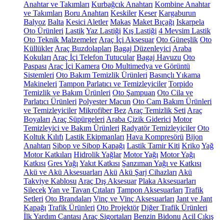
Anahtar ve Takımları
Kurbağcık Anahtarı
Kombine Anahtar
ve Takımları
Boru Anahtarı
Keskiler
Keser
Kargaburun
Balyoz
Balta
Kesici Aletler
Makas
Maket Bıçağı
Iskarpela
Oto Ürünleri
Lastik
Yaz Lastiği
Kış Lastiği
4 Mevsim Lastik
Oto Teknik Malzemeler
Araç İçi Aksesuar
Oto Güneşlik
Oto
Küllükler
Araç Buzdolapları
Bagaj Düzenleyici
Araba
Kokuları
Araç İçi Telefon Tutucular
Bagaj Havuzu
Oto
Paspası
Araç İçi Kamera
Oto Multimedya ve Görüntü
Sistemleri
Oto Bakım Temizlik Ürünleri
Basınçlı Yıkama
Makineleri
Tampon Parlatıcı ve Temizleyiciler
Torpido
Temizlik ve Bakım Ürünleri
Oto Şampuan
Oto Cila ve
Parlatıcı Ürünleri
Polyester Macun
Oto Cam Bakım Ürünleri
ve Temizleyiciler
Mikrofiber Bez
Araç Temizlik Seti
Araç
Boyaları
Araç Süpürgeleri
Araba Çizik Giderici
Motor
Temizleyici ve Bakım Ürünleri
Radyatör Temizleyiciler
Oto
Koltuk Kılıfı
Lastik Ekipmanları
Hava Kompresörü
Bijon
Anahtarı
Sibop ve Sibop Kapağı
Lastik Tamir Kiti
Kriko
Yağ
Motor Katkıları
Hidrolik Yağlar
Motor Yağı
Motor Yağı
Katkısı
Gres Yağı
Yakıt Katkısı
Şanzıman Yağı ve Katkısı
Akü ve Akü Aksesuarları
Akü
Akü Şarj Cihazları
Akü
Takviye Kablosu
Araç Dış Aksesuar
Plaka Aksesuarları
Silecek
Yan ve Tavan Çıtaları
Tampon Aksesuarları
Trafik
Setleri
Oto Brandaları
Vinç ve Vinç Aksesuarları
Jant ve Jant
Kapağı
Trafik Ürünleri
Oto Projektör
Diğer Trafik Ürünleri
İlk Yardım Çantası
Araç Sigortaları
Benzin Bidonu
Acil Çıkış