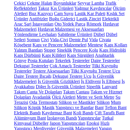
Çekici
Çekme Halatı
Boyunluklar
Seyyar Lamba
Trafik
Reflektörleri
Takoz
Kış Ürünleri
Yağmur Kaydırıcılar
Ölçüm
Aletleri
Buz Kazıyıcı
Cam Suyu
Lastik Kar Paleti
Kışlık Set
Ürünler
Antifrizler
Buğu Giderici
Lastik Zinciri
Elektrikli
Araç Şarj İstasyonları
Oto Yedek Parça
Römork
Hırdavat
Malzemeleri
Hırdavat Malzemesi ve Aksesuarları
Yönlendirme Levhaları
Sabitleme Ürünleri
Dübel
Dübel
Setleri
Somun
Çivi
Vida-Çivi
Demir Pul
Vida
Civata
Köşebent
Kapı ve Pencere Malzemeleri
Menteşe
Kapı Kolları
Yalıtım Bantları
Stoper
Sineklik
Pencere Kolu
Kapı Hidroliği
Kapı Dürbünü
Kapı Kilitleri
Kapı Sürgüleri
Anahtarlık
Gönye
Posta Kutuları
Tekerlek
Testereler
Daire Testereler
Dekupaj Testereler
Çok Amaçlı Testereler
Tilki Kuyruğu
Testereler
Testere Aksesuarları
Tilki Kuyruğu Testere Ucu
Daire Testere Bıçağı
Dekupaj Testere Ucu
İş Güvenlik
Malzemeleri
İş Güvenlik Gözlükleri
İş Eldiveni
İş Elbisesi
İş
Ayakkabısı
Diğer İş Güvenlik Ürünleri
Siperlik
Lanyard
Takım Çanta Ve Dolapları
Takım Çantası
Takım ve Hizmet
Dolapları
Avadanlık
Ölçü Aletleri
Metre ve Şerit Metre
Su
Terazisi
Oda Termostatı
Silikon ve Mastikler
Silikon
Mum
Silikon
Köpük
Mastik
Yapıştırıcı ve Bantlar
Bant
Teflon Bant
Elektrik Bandı
Kaydırmaz Bant
Koli Bandı
Çift Taraflı Bant
Alüminyum Bant
İzolasyon Bandı
Yapıştırıcılar
Tutkal
Kimyasal Dübeller
Japon Yapıştırıcıları
Epoksi
Hızlı
Yapıştırıcı
Merdivenler
Güvenlik Malzemeleri
Yangın