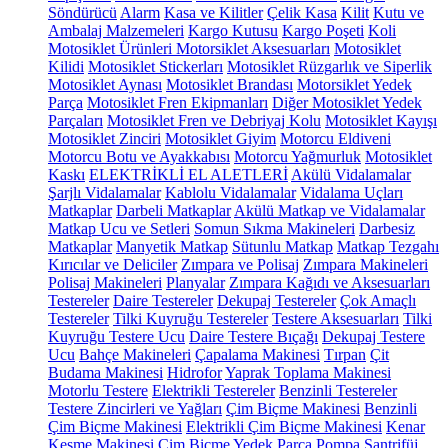
Söndürücü
Alarm
Kasa ve Kilitler
Çelik Kasa
Kilit
Kutu ve
Ambalaj Malzemeleri
Kargo Kutusu
Kargo Poşeti
Koli
Motosiklet Ürünleri
Motorsiklet Aksesuarları
Motosiklet
Kilidi
Motosiklet Stickerları
Motosiklet Rüzgarlık ve Siperlik
Motosiklet Aynası
Motosiklet Brandası
Motorsiklet Yedek
Parça
Motosiklet Fren Ekipmanları
Diğer Motosiklet Yedek
Parçaları
Motosiklet Fren ve Debriyaj Kolu
Motosiklet Kayışı
Motosiklet Zinciri
Motosiklet Giyim
Motorcu Eldiveni
Motorcu Botu ve Ayakkabısı
Motorcu Yağmurluk
Motosiklet
Kaskı
ELEKTRİKLİ EL ALETLERİ
Akülü Vidalamalar
Şarjlı Vidalamalar
Kablolu Vidalamalar
Vidalama Uçları
Matkaplar
Darbeli Matkaplar
Akülü Matkap ve Vidalamalar
Matkap Ucu ve Setleri
Somun Sıkma Makineleri
Darbesiz
Matkaplar
Manyetik Matkap
Sütunlu Matkap
Matkap Tezgahı
Kırıcılar ve Deliciler
Zımpara ve Polisaj
Zımpara Makineleri
Polisaj Makineleri
Planyalar
Zımpara Kağıdı ve Aksesuarları
Testereler
Daire Testereler
Dekupaj Testereler
Çok Amaçlı
Testereler
Tilki Kuyruğu Testereler
Testere Aksesuarları
Tilki
Kuyruğu Testere Ucu
Daire Testere Bıçağı
Dekupaj Testere
Ucu
Bahçe Makineleri
Çapalama Makinesi
Tırpan
Çit
Budama Makinesi
Hidrofor
Yaprak Toplama Makinesi
Motorlu Testere
Elektrikli Testereler
Benzinli Testereler
Testere Zincirleri ve Yağları
Çim Biçme Makinesi
Benzinli
Çim Biçme Makinesi
Elektrikli Çim Biçme Makinesi
Kenar
Kesme Makinesi
Çim Biçme Yedek Parça
Pompa
Santrifüj