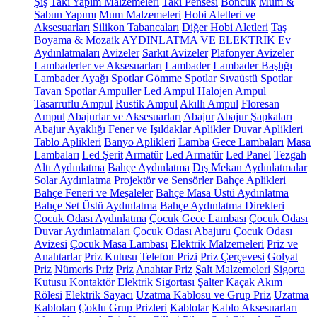
Şiş
Takı Yapım Malzemeleri
Takı Pensesi
Boncuk
Mum &
Sabun Yapımı
Mum Malzemeleri
Hobi Aletleri ve
Aksesuarları
Silikon Tabancaları
Diğer Hobi Aletleri
Taş
Boyama & Mozaik
AYDINLATMA VE ELEKTRİK
Ev
Aydınlatmaları
Avizeler
Sarkıt Avizeler
Plafonyer Avizeler
Lambaderler ve Aksesuarları
Lambader
Lambader Başlığı
Lambader Ayağı
Spotlar
Gömme Spotlar
Sıvaüstü Spotlar
Tavan Spotlar
Ampuller
Led Ampul
Halojen Ampul
Tasarruflu Ampul
Rustik Ampul
Akıllı Ampul
Floresan
Ampul
Abajurlar ve Aksesuarları
Abajur
Abajur Şapkaları
Abajur Ayaklığı
Fener ve Işıldaklar
Aplikler
Duvar Aplikleri
Tablo Aplikleri
Banyo Aplikleri
Lamba
Gece Lambaları
Masa
Lambaları
Led Şerit
Armatür
Led Armatür
Led Panel
Tezgah
Altı Aydınlatma
Bahçe Aydınlatma
Dış Mekan Aydınlatmalar
Solar Aydınlatma
Projektör ve Sensörler
Bahçe Aplikleri
Bahçe Feneri ve Meşaleler
Bahçe Masa Üstü Aydınlatma
Bahçe Set Üstü Aydınlatma
Bahçe Aydınlatma Direkleri
Çocuk Odası Aydınlatma
Çocuk Gece Lambası
Çocuk Odası
Duvar Aydınlatmaları
Çocuk Odası Abajuru
Çocuk Odası
Avizesi
Çocuk Masa Lambası
Elektrik Malzemeleri
Priz ve
Anahtarlar
Priz Kutusu
Telefon Prizi
Priz Çerçevesi
Golyat
Priz
Nümeris Priz
Priz
Anahtar Priz
Şalt Malzemeleri
Sigorta
Kutusu
Kontaktör
Elektrik Sigortası
Şalter
Kaçak Akım
Rölesi
Elektrik Sayacı
Uzatma Kablosu ve Grup Priz
Uzatma
Kabloları
Çoklu Grup Prizleri
Kablolar
Kablo Aksesuarları