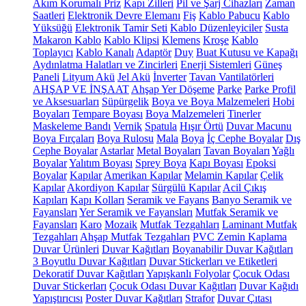
Akım Korumalı Priz
Kapı Zilleri
Pil ve Şarj Cihazları
Zaman
Saatleri
Elektronik Devre Elemanı
Fiş
Kablo Pabucu
Kablo
Yüksüğü
Elektronik Tamir Seti
Kablo Düzenleyiciler
Susta
Makaron Kablo
Kablo Klipsi
Klemens
Kroşe
Kablo
Toplayıcı
Kablo Kanalı
Adaptör
Duy
Buat Kutusu ve Kapağı
Aydınlatma Halatları ve Zincirleri
Enerji Sistemleri
Güneş
Paneli
Lityum Akü
Jel Akü
İnverter
Tavan Vantilatörleri
AHŞAP VE İNŞAAT
Ahşap Yer Döşeme
Parke
Parke Profil
ve Aksesuarları
Süpürgelik
Boya ve Boya Malzemeleri
Hobi
Boyaları
Tempare Boyası
Boya Malzemeleri
Tinerler
Maskeleme Bandı
Vernik
Spatula
Hışır Örtü
Duvar Macunu
Boya Fırçaları
Boya Rulosu
Mala
Boya
İç Cephe Boyalar
Dış
Cephe Boyalar
Astarlar
Metal Boyaları
Tavan Boyaları
Yağlı
Boyalar
Yalıtım Boyası
Sprey Boya
Kapı Boyası
Epoksi
Boyalar
Kapılar
Amerikan Kapılar
Melamin Kapılar
Çelik
Kapılar
Akordiyon Kapılar
Sürgülü Kapılar
Acil Çıkış
Kapıları
Kapı Kolları
Seramik ve Fayans
Banyo Seramik ve
Fayansları
Yer Seramik ve Fayansları
Mutfak Seramik ve
Fayansları
Karo
Mozaik
Mutfak Tezgahları
Laminant Mutfak
Tezgahları
Ahşap Mutfak Tezgahları
PVC Zemin Kaplama
Duvar Ürünleri
Duvar Kağıtları
Boyanabilir Duvar Kağıtları
3 Boyutlu Duvar Kağıtları
Duvar Stickerları ve Etiketleri
Dekoratif Duvar Kağıtları
Yapışkanlı Folyolar
Çocuk Odası
Duvar Stickerları
Çocuk Odası Duvar Kağıtları
Duvar Kağıdı
Yapıştırıcısı
Poster Duvar Kağıtları
Strafor
Duvar Çıtası