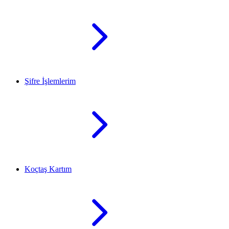
Şifre İşlemlerim
Koçtaş Kartım