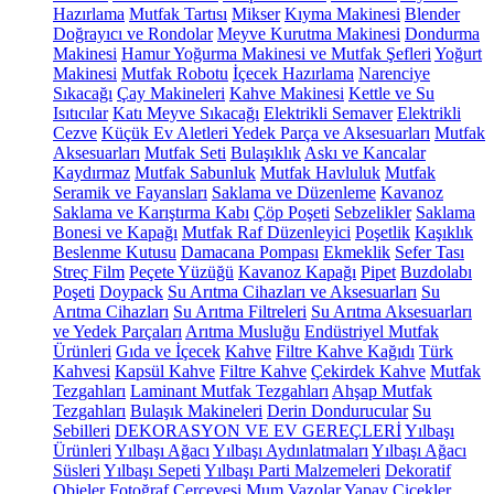
Hazırlama
Mutfak Tartısı
Mikser
Kıyma Makinesi
Blender
Doğrayıcı ve Rondolar
Meyve Kurutma Makinesi
Dondurma
Makinesi
Hamur Yoğurma Makinesi ve Mutfak Şefleri
Yoğurt
Makinesi
Mutfak Robotu
İçecek Hazırlama
Narenciye
Sıkacağı
Çay Makineleri
Kahve Makinesi
Kettle ve Su
Isıtıcılar
Katı Meyve Sıkacağı
Elektrikli Semaver
Elektrikli
Cezve
Küçük Ev Aletleri Yedek Parça ve Aksesuarları
Mutfak
Aksesuarları
Mutfak Seti
Bulaşıklık
Askı ve Kancalar
Kaydırmaz
Mutfak Sabunluk
Mutfak Havluluk
Mutfak
Seramik ve Fayansları
Saklama ve Düzenleme
Kavanoz
Saklama ve Karıştırma Kabı
Çöp Poşeti
Sebzelikler
Saklama
Bonesi ve Kapağı
Mutfak Raf Düzenleyici
Poşetlik
Kaşıklık
Beslenme Kutusu
Damacana Pompası
Ekmeklik
Sefer Tası
Streç Film
Peçete Yüzüğü
Kavanoz Kapağı
Pipet
Buzdolabı
Poşeti
Doypack
Su Arıtma Cihazları ve Aksesuarları
Su
Arıtma Cihazları
Su Arıtma Filtreleri
Su Arıtma Aksesuarları
ve Yedek Parçaları
Arıtma Musluğu
Endüstriyel Mutfak
Ürünleri
Gıda ve İçecek
Kahve
Filtre Kahve Kağıdı
Türk
Kahvesi
Kapsül Kahve
Filtre Kahve
Çekirdek Kahve
Mutfak
Tezgahları
Laminant Mutfak Tezgahları
Ahşap Mutfak
Tezgahları
Bulaşık Makineleri
Derin Dondurucular
Su
Sebilleri
DEKORASYON VE EV GEREÇLERİ
Yılbaşı
Ürünleri
Yılbaşı Ağacı
Yılbaşı Aydınlatmaları
Yılbaşı Ağacı
Süsleri
Yılbaşı Sepeti
Yılbaşı Parti Malzemeleri
Dekoratif
Objeler
Fotoğraf Çerçevesi
Mum
Vazolar
Yapay Çiçekler