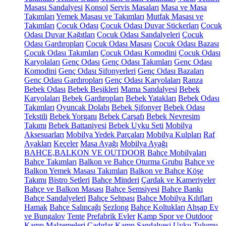
Masası Sandalyesi
Konsol
Servis Masaları
Masa ve Masa
Takımları
Yemek Masası ve Takımları
Mutfak Masası ve
Takımları
Çocuk Odası
Çocuk Odası Duvar Stickerları
Çocuk
Odası Duvar Kağıtları
Çocuk Odası Sandalyeleri
Çocuk
Odası Gardıropları
Çocuk Odası Masası
Çocuk Odası Bazası
Çocuk Odası Takımları
Çocuk Odası Komodini
Çocuk Odası
Karyolaları
Genç Odası
Genç Odası Takımları
Genç Odası
Komodini
Genç Odası Şifonyerleri
Genç Odası Bazaları
Genç Odası Gardıropları
Genç Odası Karyolaları
Ranza
Bebek Odası
Bebek Beşikleri
Mama Sandalyesi
Bebek
Karyolaları
Bebek Gardıropları
Bebek Yatakları
Bebek Odası
Takımları
Oyuncak Dolabı
Bebek Şifonyer
Bebek Odası
Tekstili
Bebek Yorganı
Bebek Çarşafı
Bebek Nevresim
Takımı
Bebek Battaniyesi
Bebek Uyku Seti
Mobilya
Aksesuarları
Mobilya Yedek Parçaları
Mobilya Kulpları
Raf
Ayakları
Keçeler
Masa Ayağı
Mobilya Ayağı
BAHÇE,BALKON VE OUTDOOR
Bahçe Mobilyaları
Bahçe Takımları
Balkon ve Bahçe Oturma Grubu
Bahçe ve
Balkon Yemek Masası Takımları
Balkon ve Bahçe Köşe
Takımı
Bistro Setleri
Bahçe Minderi
Çardak ve Kameriyeler
Bahçe ve Balkon Masası
Bahçe Şemsiyesi
Bahçe Bankı
Bahçe Sandalyeleri
Bahçe Sehpası
Bahçe Mobilya Kılıfları
Hamak
Bahçe Salıncağı
Şezlong
Bahçe Koltukları
Ahşap Ev
ve Bungalov
Tente
Prefabrik Evler
Kamp Spor ve Outdoor
Kamp Malzemeleri
Çadırlar
Kamp Sandalyesi
Uyku Tulumu