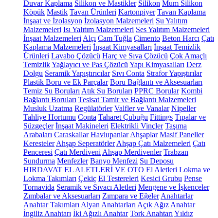
Duvar Kaplama
Silikon ve Mastikler
Silikon
Mum Silikon
Köpük
Mastik
Tavan Ürünleri
Kartonpiyer
Tavan Kaplama
İnşaat ve İzolasyon
İzolasyon Malzemeleri
Su Yalıtım
Malzemeleri
Isı Yalıtım Malzemeleri
Ses Yalıtım Malzemeleri
İnşaat Malzemeleri
Alçı
Cam Tuğla
Çimento
Beton Harcı
Çatı
Kaplama Malzemeleri
İnşaat Kimyasalları
İnşaat Temizlik
Ürünleri
Lavabo Çözücü
Harç ve Sıva Çözücü
Çok Amaçlı
Temizlik
Yağlayıcı ve Pas Çözücü
Yapı Kimyasalları
Derz
Dolgu
Seramik Yapıştırıcılar
Sıvı Conta
Strafor Yapıştırılar
Plastik Boru ve Ek Parçalar
Boru Bağlantı ve Aksesuarları
Temiz Su Boruları
Atık Su Boruları
PPRC Borular
Kombi
Bağlantı Boruları
Tesisat Tamir ve Bağlantı Malzemeleri
Musluk Uzatma
Regülatörler
Valfler ve Vanalar
Nipeller
Tahliye Hortumu
Conta
Taharet Çubuğu
Fittings
Tıpalar ve
Süzgeçler
İnşaat Makineleri
Elektrikli Vinçler
Taşıma
Arabaları
Caraskallar
Havlupanlar
Ahşaplar
Masif Paneller
Keresteler
Ahşap Seperatörler
Ahşap Çatı Malzemeleri
Çatı
Penceresi
Çatı Merdiveni
Ahşap Merdivenler
Trabzan
Sundurma
Menfezler
Banyo Menfezi
Su Deposu
HIRDAVAT EL ALETLERİ VE OTO
El Aletleri
Lokma ve
Lokma Takımları
Çekiç
El Testereleri
Kesici Grubu
Pense
Tornavida
Seramik ve Sıvacı Aletleri
Mengene ve İşkenceler
Zımbalar ve Aksesuarları
Zımpara ve Eğeler
Anahtarlar
Anahtar Takımları
Alyan Anahtarları
Açık Ağız Anahtar
İngiliz Anahtarı
İki Ağızlı Anahtar
Tork Anahtarı
Yıldız