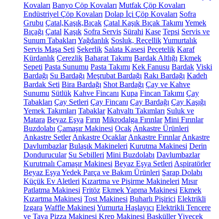
Kovaları
Banyo Çöp Kovaları
Mutfak Çöp Kovaları
Endüstriyel Çöp Kovaları
Dolap İçi Çöp Kovaları
Sofra
Grubu
Çatal,Kaşık,Bıçak
Çatal Kaşık Bıçak Takımı
Yemek
Bıçağı
Çatal
Kaşık
Sofra Servis
Sürahi
Kase
Tepsi
Servis ve
Sunum Tabakları
Yağdanlık
Sosluk, Reçellik
Yumurtalık
Servis Maşa Seti
Şekerlik
Salata Kasesi
Peçetelik
Karaf
Kürdanlık
Çerezlik
Baharat Takımı
Bardak Altlığı
Ekmek
Sepeti
Pasta Sunumu
Pasta Takımı
Kek Fanusu
Bardak
Viski
Bardağı
Su Bardağı
Meşrubat Bardağı
Rakı Bardağı
Kadeh
Bardak Seti
Bira Bardağı
Shot Bardağı
Çay ve Kahve
Sunumu
Sütlük
Kahve Fincanı
Kupa
Fincan Takımı
Çay
Tabakları
Çay Setleri
Çay Fincanı
Çay Bardağı
Çay Kaşığı
Yemek Takımları
Tabaklar
Kahvaltı Takımları
Suluk ve
Matara
Beyaz Eşya
Fırın
Mikrodalga Fırınlar
Mini Fırınlar
Buzdolabı
Çamaşır Makinesi
Ocak
Ankastre Ürünleri
Ankastre Setler
Ankastre Ocaklar
Ankastre Fırınlar
Ankastre
Davlumbazlar
Bulaşık Makineleri
Kurutma Makinesi
Derin
Dondurucular
Su Sebilleri
Mini Buzdolabı
Davlumbazlar
Kurutmalı Çamaşır Makinesi
Beyaz Eşya Setleri
Aspiratörler
Beyaz Eşya Yedek Parça ve Bakım Ürünleri
Şarap Dolabı
Küçük Ev Aletleri
Kızartma ve Pişirme Makineleri
Mısır
Patlatma Makinesi
Fritöz
Ekmek Yapma Makinesi
Ekmek
Kızartma Makinesi
Tost Makinesi
Buharlı Pişirici
Elektrikli
Izgara
Waffle Makinesi
Yumurta Haşlayıcı
Elektrikli Tencere
ve Tava
Pizza Makinesi
Krep Makinesi
Basküller
Yiyecek