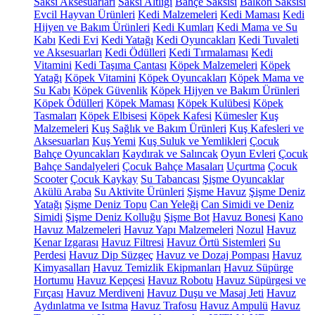
Saksı Aksesuarları
Saksı Altlığı
Bahçe Saksısı
Balkon Saksısı
Evcil Hayvan Ürünleri
Kedi Malzemeleri
Kedi Maması
Kedi
Hijyen ve Bakım Ürünleri
Kedi Kumları
Kedi Mama ve Su
Kabı
Kedi Evi
Kedi Yatağı
Kedi Oyuncakları
Kedi Tuvaleti
ve Aksesuarları
Kedi Ödülleri
Kedi Tırmalaması
Kedi
Vitamini
Kedi Taşıma Çantası
Köpek Malzemeleri
Köpek
Yatağı
Köpek Vitamini
Köpek Oyuncakları
Köpek Mama ve
Su Kabı
Köpek Güvenlik
Köpek Hijyen ve Bakım Ürünleri
Köpek Ödülleri
Köpek Maması
Köpek Kulübesi
Köpek
Tasmaları
Köpek Elbisesi
Köpek Kafesi
Kümesler
Kuş
Malzemeleri
Kuş Sağlık ve Bakım Ürünleri
Kuş Kafesleri ve
Aksesuarları
Kuş Yemi
Kuş Suluk ve Yemlikleri
Çocuk
Bahçe Oyuncakları
Kaydırak ve Salıncak
Oyun Evleri
Çocuk
Bahçe Sandalyeleri
Çocuk Bahçe Masaları
Uçurtma
Çocuk
Scooter
Çocuk Kaykay
Su Tabancası
Şişme Oyuncaklar
Akülü Araba
Su Aktivite Ürünleri
Şişme Havuz
Şişme Deniz
Yatağı
Şişme Deniz Topu
Can Yeleği
Can Simidi ve Deniz
Simidi
Şişme Deniz Kolluğu
Şişme Bot
Havuz Bonesi
Kano
Havuz Malzemeleri
Havuz Yapı Malzemeleri
Nozul
Havuz
Kenar Izgarası
Havuz Filtresi
Havuz Örtü Sistemleri
Su
Perdesi
Havuz Dip Süzgeç
Havuz ve Dozaj Pompası
Havuz
Kimyasalları
Havuz Temizlik Ekipmanları
Havuz Süpürge
Hortumu
Havuz Kepçesi
Havuz Robotu
Havuz Süpürgesi ve
Fırçası
Havuz Merdiveni
Havuz Duşu ve Masaj Jeti
Havuz
Aydınlatma ve Isıtma
Havuz Trafosu
Havuz Ampulü
Havuz