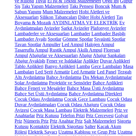
ve Rulosu
Tuval
El İşi & Tekstil Malzemeleri
Örgü İpi
Güpür
Şiş
Takı Yapım Malzemeleri
Takı Pensesi
Boncuk
Mum &
Sabun Yapımı
Mum Malzemeleri
Hobi Aletleri ve
Aksesuarları
Silikon Tabancaları
Diğer Hobi Aletleri
Taş
Boyama & Mozaik
AYDINLATMA VE ELEKTRİK
Ev
Aydınlatmaları
Avizeler
Sarkıt Avizeler
Plafonyer Avizeler
Lambaderler ve Aksesuarları
Lambader
Lambader Başlığı
Lambader Ayağı
Spotlar
Gömme Spotlar
Sıvaüstü Spotlar
Tavan Spotlar
Ampuller
Led Ampul
Halojen Ampul
Tasarruflu Ampul
Rustik Ampul
Akıllı Ampul
Floresan
Ampul
Abajurlar ve Aksesuarları
Abajur
Abajur Şapkaları
Abajur Ayaklığı
Fener ve Işıldaklar
Aplikler
Duvar Aplikleri
Tablo Aplikleri
Banyo Aplikleri
Lamba
Gece Lambaları
Masa
Lambaları
Led Şerit
Armatür
Led Armatür
Led Panel
Tezgah
Altı Aydınlatma
Bahçe Aydınlatma
Dış Mekan Aydınlatmalar
Solar Aydınlatma
Projektör ve Sensörler
Bahçe Aplikleri
Bahçe Feneri ve Meşaleler
Bahçe Masa Üstü Aydınlatma
Bahçe Set Üstü Aydınlatma
Bahçe Aydınlatma Direkleri
Çocuk Odası Aydınlatma
Çocuk Gece Lambası
Çocuk Odası
Duvar Aydınlatmaları
Çocuk Odası Abajuru
Çocuk Odası
Avizesi
Çocuk Masa Lambası
Elektrik Malzemeleri
Priz ve
Anahtarlar
Priz Kutusu
Telefon Prizi
Priz Çerçevesi
Golyat
Priz
Nümeris Priz
Priz
Anahtar Priz
Şalt Malzemeleri
Sigorta
Kutusu
Kontaktör
Elektrik Sigortası
Şalter
Kaçak Akım
Rölesi
Elektrik Sayacı
Uzatma Kablosu ve Grup Priz
Uzatma