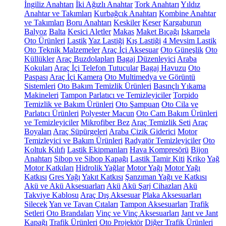
İngiliz Anahtarı
İki Ağızlı Anahtar
Tork Anahtarı
Yıldız
Anahtar ve Takımları
Kurbağcık Anahtarı
Kombine Anahtar
ve Takımları
Boru Anahtarı
Keskiler
Keser
Kargaburun
Balyoz
Balta
Kesici Aletler
Makas
Maket Bıçağı
Iskarpela
Oto Ürünleri
Lastik
Yaz Lastiği
Kış Lastiği
4 Mevsim Lastik
Oto Teknik Malzemeler
Araç İçi Aksesuar
Oto Güneşlik
Oto
Küllükler
Araç Buzdolapları
Bagaj Düzenleyici
Araba
Kokuları
Araç İçi Telefon Tutucular
Bagaj Havuzu
Oto
Paspası
Araç İçi Kamera
Oto Multimedya ve Görüntü
Sistemleri
Oto Bakım Temizlik Ürünleri
Basınçlı Yıkama
Makineleri
Tampon Parlatıcı ve Temizleyiciler
Torpido
Temizlik ve Bakım Ürünleri
Oto Şampuan
Oto Cila ve
Parlatıcı Ürünleri
Polyester Macun
Oto Cam Bakım Ürünleri
ve Temizleyiciler
Mikrofiber Bez
Araç Temizlik Seti
Araç
Boyaları
Araç Süpürgeleri
Araba Çizik Giderici
Motor
Temizleyici ve Bakım Ürünleri
Radyatör Temizleyiciler
Oto
Koltuk Kılıfı
Lastik Ekipmanları
Hava Kompresörü
Bijon
Anahtarı
Sibop ve Sibop Kapağı
Lastik Tamir Kiti
Kriko
Yağ
Motor Katkıları
Hidrolik Yağlar
Motor Yağı
Motor Yağı
Katkısı
Gres Yağı
Yakıt Katkısı
Şanzıman Yağı ve Katkısı
Akü ve Akü Aksesuarları
Akü
Akü Şarj Cihazları
Akü
Takviye Kablosu
Araç Dış Aksesuar
Plaka Aksesuarları
Silecek
Yan ve Tavan Çıtaları
Tampon Aksesuarları
Trafik
Setleri
Oto Brandaları
Vinç ve Vinç Aksesuarları
Jant ve Jant
Kapağı
Trafik Ürünleri
Oto Projektör
Diğer Trafik Ürünleri