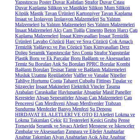
Yapıştırıcısı
Poster Duvar Kağıtları
Strafor
Duvar Çıtası
Duvar Kaplama
Silikon ve Mastikler
Silikon
Mum Silikon
Köpük
Mastik
Tavan Ürünleri
Kartonpiyer
Tavan Kaplama
İnşaat ve İzolasyon
İzolasyon Malzemeleri
Su Yalıtım
Malzemeleri
Isı Yalıtım Malzemeleri
Ses Yalıtım Malzemeleri
İnşaat Malzemeleri
Alçı
Cam Tuğla
Çimento
Beton Harcı
Çatı
Kaplama Malzemeleri
İnşaat Kimyasalları
İnşaat Temizlik
Ürünleri
Lavabo Çözücü
Harç ve Sıva Çözücü
Çok Amaçlı
Temizlik
Yağlayıcı ve Pas Çözücü
Yapı Kimyasalları
Derz
Dolgu
Seramik Yapıştırıcılar
Sıvı Conta
Strafor Yapıştırılar
Plastik Boru ve Ek Parçalar
Boru Bağlantı ve Aksesuarları
Temiz Su Boruları
Atık Su Boruları
PPRC Borular
Kombi
Bağlantı Boruları
Tesisat Tamir ve Bağlantı Malzemeleri
Musluk Uzatma
Regülatörler
Valfler ve Vanalar
Nipeller
Tahliye Hortumu
Conta
Taharet Çubuğu
Fittings
Tıpalar ve
Süzgeçler
İnşaat Makineleri
Elektrikli Vinçler
Taşıma
Arabaları
Caraskallar
Havlupanlar
Ahşaplar
Masif Paneller
Keresteler
Ahşap Seperatörler
Ahşap Çatı Malzemeleri
Çatı
Penceresi
Çatı Merdiveni
Ahşap Merdivenler
Trabzan
Sundurma
Menfezler
Banyo Menfezi
Su Deposu
HIRDAVAT EL ALETLERİ VE OTO
El Aletleri
Lokma ve
Lokma Takımları
Çekiç
El Testereleri
Kesici Grubu
Pense
Tornavida
Seramik ve Sıvacı Aletleri
Mengene ve İşkenceler
Zımbalar ve Aksesuarları
Zımpara ve Eğeler
Anahtarlar
Anahtar Takımları
Alyan Anahtarları
Açık Ağız Anahtar