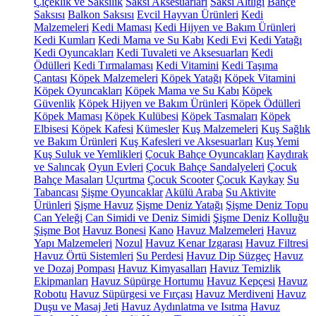
Çiçeklik ve Saksılık
Saksı Aksesuarları
Saksı Altlığı
Bahçe
Saksısı
Balkon Saksısı
Evcil Hayvan Ürünleri
Kedi
Malzemeleri
Kedi Maması
Kedi Hijyen ve Bakım Ürünleri
Kedi Kumları
Kedi Mama ve Su Kabı
Kedi Evi
Kedi Yatağı
Kedi Oyuncakları
Kedi Tuvaleti ve Aksesuarları
Kedi
Ödülleri
Kedi Tırmalaması
Kedi Vitamini
Kedi Taşıma
Çantası
Köpek Malzemeleri
Köpek Yatağı
Köpek Vitamini
Köpek Oyuncakları
Köpek Mama ve Su Kabı
Köpek
Güvenlik
Köpek Hijyen ve Bakım Ürünleri
Köpek Ödülleri
Köpek Maması
Köpek Kulübesi
Köpek Tasmaları
Köpek
Elbisesi
Köpek Kafesi
Kümesler
Kuş Malzemeleri
Kuş Sağlık
ve Bakım Ürünleri
Kuş Kafesleri ve Aksesuarları
Kuş Yemi
Kuş Suluk ve Yemlikleri
Çocuk Bahçe Oyuncakları
Kaydırak
ve Salıncak
Oyun Evleri
Çocuk Bahçe Sandalyeleri
Çocuk
Bahçe Masaları
Uçurtma
Çocuk Scooter
Çocuk Kaykay
Su
Tabancası
Şişme Oyuncaklar
Akülü Araba
Su Aktivite
Ürünleri
Şişme Havuz
Şişme Deniz Yatağı
Şişme Deniz Topu
Can Yeleği
Can Simidi ve Deniz Simidi
Şişme Deniz Kolluğu
Şişme Bot
Havuz Bonesi
Kano
Havuz Malzemeleri
Havuz
Yapı Malzemeleri
Nozul
Havuz Kenar Izgarası
Havuz Filtresi
Havuz Örtü Sistemleri
Su Perdesi
Havuz Dip Süzgeç
Havuz
ve Dozaj Pompası
Havuz Kimyasalları
Havuz Temizlik
Ekipmanları
Havuz Süpürge Hortumu
Havuz Kepçesi
Havuz
Robotu
Havuz Süpürgesi ve Fırçası
Havuz Merdiveni
Havuz
Duşu ve Masaj Jeti
Havuz Aydınlatma ve Isıtma
Havuz