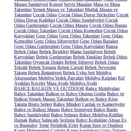
Masası Sandalyesi
Konsol
Servis Masaları
Masa ve Masa
Takımları
Yemek Masası ve Takımları
Mutfak Masası ve
Takımları
Çocuk Odası
Çocuk Odası Duvar Stickerları
Çocuk
Odası Duvar Kağıtları
Çocuk Odası Sandalyeleri
Çocuk
Odası Gardıropları
Çocuk Odası Masası
Çocuk Odası Bazası
Çocuk Odası Takımları
Çocuk Odası Komodini
Çocuk Odası
Karyolaları
Genç Odası
Genç Odası Takımları
Genç Odası
Komodini
Genç Odası Şifonyerleri
Genç Odası Bazaları
Genç Odası Gardıropları
Genç Odası Karyolaları
Ranza
Bebek Odası
Bebek Beşikleri
Mama Sandalyesi
Bebek
Karyolaları
Bebek Gardıropları
Bebek Yatakları
Bebek Odası
Takımları
Oyuncak Dolabı
Bebek Şifonyer
Bebek Odası
Tekstili
Bebek Yorganı
Bebek Çarşafı
Bebek Nevresim
Takımı
Bebek Battaniyesi
Bebek Uyku Seti
Mobilya
Aksesuarları
Mobilya Yedek Parçaları
Mobilya Kulpları
Raf
Ayakları
Keçeler
Masa Ayağı
Mobilya Ayağı
BAHÇE,BALKON VE OUTDOOR
Bahçe Mobilyaları
Bahçe Takımları
Balkon ve Bahçe Oturma Grubu
Bahçe ve
Balkon Yemek Masası Takımları
Balkon ve Bahçe Köşe
Takımı
Bistro Setleri
Bahçe Minderi
Çardak ve Kameriyeler
Bahçe ve Balkon Masası
Bahçe Şemsiyesi
Bahçe Bankı
Bahçe Sandalyeleri
Bahçe Sehpası
Bahçe Mobilya Kılıfları
Hamak
Bahçe Salıncağı
Şezlong
Bahçe Koltukları
Ahşap Ev
ve Bungalov
Tente
Prefabrik Evler
Kamp Spor ve Outdoor
Kamp Malzemeleri
Çadırlar
Kamp Sandalyesi
Uyku Tulumu