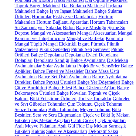
Pompası
Su Motoru
Hasat Makinesi
Dal Öğütme Makinesi
Toprak Burgu Makinesi
Dal Budama Makinesi
İlaçlama
Makineleri
Bahçe İş ve İnşaat Makineleri
Bahçe Sulama
Ürünleri
Hortumlar
Fıskiye ve Damlatıcılar
Hortum
Makaraları
Hortum Bağlantı Aparatları
Hortum Tabancaları
Su Zamanlayıcı
Sulaklar
Bidon
Bahçe Musluğu
Şişme Su
Deposu
Mangal ve Aksesuarları
Mangal Aksesuarları
Mangal
Kömürü ve Tutuşturucular
Mangal ve Barbekü
Kömürlü
Mangal
Tüplü Mangal
Elektrikli Izgara
Pürmüz
Piknik
Malzemeleri
Piknik Sepetleri
Piknik Seti
Semaver
Piknik
Örtüleri
Bahçe Depolama
Depolama Evleri
Depolama
Dolapları
Depolama Sandığı
Bahçe Aydınlatma
Dış Mekan
Aydınlatmalar
Solar Aydınlatma
Projektör ve Sensörler
Bahçe
Aplikleri
Bahçe Feneri ve Meşaleler
Bahçe Masa Üstü
Aydınlatma
Bahçe Set Üstü Aydınlatma
Bahçe Aydınlatma
Direkleri
Bahçe Peyzaj Ürünleri
Bahçe Yer Döşemeleri
Bahçe
Çit ve Bordürleri
Bahçe Filesi
Bahçe Gizleme Ağları
Bahçe
Dekorasyon Ürünleri
Bahçe Kovaları
Toprak ve Çiçek
Bakımı
Bitki Yetiştirme Ürünleri
Torf ve Topraklar
Gübreler
ve Sıvı Gübreler
Tohumlar
Çim Tohumu
Çiçek Tohumu
Sebze Tohumları
Bitki Tohumları
Meyve Tohumu
Bitki
Besinleri
Sera ve Sera Ekipmanları
Çiçek ve Bitki
İç Mekan
Bitkileri
Dış Mekan Ağaçları
Canlı Çiçek
Çiçek Soğanları
Aşılı Meyve Fidanları
Aşılı Gül
Fide
Dış Mekan Sarmaşık
Bitkileri
Kaktüs
Saksı ve Aksesuarları
Dekoratif Saksı