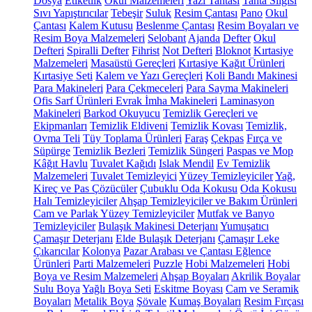
Dosya
Etiketlik
Okul Malzemeleri
Yazı Tahtası
Tahta Silgisi
Sıvı Yapıştırıcılar
Tebeşir
Suluk
Resim Çantası
Pano
Okul
Çantası
Kalem Kutusu
Beslenme Çantası
Resim Boyaları ve
Resim Boya Malzemeleri
Selobant
Ajanda
Defter
Okul
Defteri
Spiralli Defter
Fihrist
Not Defteri
Bloknot
Kırtasiye
Malzemeleri
Masaüstü Gereçleri
Kırtasiye Kağıt Ürünleri
Kırtasiye Seti
Kalem ve Yazı Gereçleri
Koli Bandı Makinesi
Para Makineleri
Para Çekmeceleri
Para Sayma Makineleri
Ofis Sarf Ürünleri
Evrak İmha Makineleri
Laminasyon
Makineleri
Barkod Okuyucu
Temizlik Gereçleri ve
Ekipmanları
Temizlik Eldiveni
Temizlik Kovası
Temizlik,
Ovma Teli
Tüy Toplama Ürünleri
Faraş
Çekpas
Fırça ve
Süpürge
Temizlik Bezleri
Temizlik Süngeri
Paspas ve Mop
Kâğıt Havlu
Tuvalet Kağıdı
Islak Mendil
Ev Temizlik
Malzemeleri
Tuvalet Temizleyici
Yüzey Temizleyiciler
Yağ,
Kireç ve Pas Çözücüler
Çubuklu Oda Kokusu
Oda Kokusu
Halı Temizleyiciler
Ahşap Temizleyiciler ve Bakım Ürünleri
Cam ve Parlak Yüzey Temizleyiciler
Mutfak ve Banyo
Temizleyiciler
Bulaşık Makinesi Deterjanı
Yumuşatıcı
Çamaşır Deterjanı
Elde Bulaşık Deterjanı
Çamaşır Leke
Çıkarıcılar
Kolonya
Pazar Arabası ve Çantası
Eğlence
Ürünleri
Parti Malzemeleri
Puzzle
Hobi Malzemeleri
Hobi
Boya ve Resim Malzemeleri
Ahşap Boyaları
Akrilik Boyalar
Sulu Boya
Yağlı Boya Seti
Eskitme Boyası
Cam ve Seramik
Boyaları
Metalik Boya
Şövale
Kumaş Boyaları
Resim Fırçası