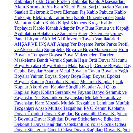
Kabloları
Çoklu Grup Prizleri
Kablolar
Kablo Aksesuarları
Akım Korumalı Priz
Kapı Zilleri
Pil ve Şarj Cihazları
Zaman
Saatleri
Elektronik Devre Elemanı
Fiş
Kablo Pabucu
Kablo
Yüksüğü
Elektronik Tamir Seti
Kablo Düzenleyiciler
Susta
Makaron Kablo
Kablo Klipsi
Klemens
Kroşe
Kablo
Toplayıcı
Kablo Kanalı
Adaptör
Duy
Buat Kutusu ve Kapağı
Aydınlatma Halatları ve Zincirleri
Enerji Sistemleri
Güneş
Paneli
Lityum Akü
Jel Akü
İnverter
Tavan Vantilatörleri
AHŞAP VE İNŞAAT
Ahşap Yer Döşeme
Parke
Parke Profil
ve Aksesuarları
Süpürgelik
Boya ve Boya Malzemeleri
Hobi
Boyaları
Tempare Boyası
Boya Malzemeleri
Tinerler
Maskeleme Bandı
Vernik
Spatula
Hışır Örtü
Duvar Macunu
Boya Fırçaları
Boya Rulosu
Mala
Boya
İç Cephe Boyalar
Dış
Cephe Boyalar
Astarlar
Metal Boyaları
Tavan Boyaları
Yağlı
Boyalar
Yalıtım Boyası
Sprey Boya
Kapı Boyası
Epoksi
Boyalar
Kapılar
Amerikan Kapılar
Melamin Kapılar
Çelik
Kapılar
Akordiyon Kapılar
Sürgülü Kapılar
Acil Çıkış
Kapıları
Kapı Kolları
Seramik ve Fayans
Banyo Seramik ve
Fayansları
Yer Seramik ve Fayansları
Mutfak Seramik ve
Fayansları
Karo
Mozaik
Mutfak Tezgahları
Laminant Mutfak
Tezgahları
Ahşap Mutfak Tezgahları
PVC Zemin Kaplama
Duvar Ürünleri
Duvar Kağıtları
Boyanabilir Duvar Kağıtları
3 Boyutlu Duvar Kağıtları
Duvar Stickerları ve Etiketleri
Dekoratif Duvar Kağıtları
Yapışkanlı Folyolar
Çocuk Odası
Duvar Stickerları
Çocuk Odası Duvar Kağıtları
Duvar Kağıdı