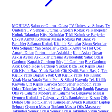
MOBİLYA
Salon ve Oturma Odası
TV Ünitesi ve Sehpası
Tv
Üniteleri
TV Sehpası
Oturma Grupları
Koltuk ve Kanepeler
Koltuk Takımları
Köşe Koltuklar
Tekli Koltuk ve Berjerler
Çekyat
Armut Koltuklar
Masaj Koltuğu
Puf
Bank ve
Benchler
Sallanan Koltuk
Kitaplık
Sehpalar
Zigon Sehpalar
Orta Sehpalar
Yan Sehpalar
Gazetelik
Antre ve Hol
Çok
Amaçlı Dolap
Portmantolar
Askılıklar
Kapı Askısı
Duvar
Askısı
Ayaklı Askılıklar
Dresuar
Ayakkabılık
Yatak Odası
Gardırop
Kapaklı Gardırop
Sürgülü Gardırop
Bez Gardırop
Açık Dolap
Köşe Gardırop
Yüklük
Baza
Tek Kişilik Baza
Çift Kişilik Baza
Yatak Başlığı
Çift Kişilik Yatak Başlığı
Tek
Kişilik Yatak Başlığı
Yatak
Çift Kişilik Yatak
Tek Kişilik
Yatak
Hasta Yatağı
Yatak Pedi & Şiltesi
Karyola
Tek Kişilik
Karyola
Çift Kişilik Karyola
Şifonyerler
Komodin
Yatak
Odası Takımları
Makyaj Masası
Takı Dolabı
Sandık
Paravan
Ofis ve Çalışma Mobilyaları
Çalışma ve Bilgisayar Masası
Oyuncu Koltukları
Çalışma ve Ofis Sandalyeleri
Keson
Ofis
Dolabı
Ofis Koltukları ve Kanepeleri
Ayaklı Küllükler
Laptop
Sehpası
Oyuncu Masası
Toplantı Masası
Ofis Masası ve
Takımları
Yemek Odası
Yemek Odası Takımları
Vitrin
Yemek