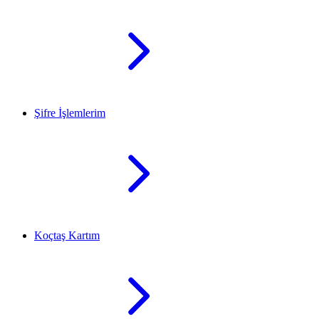
Şifre İşlemlerim
Koçtaş Kartım