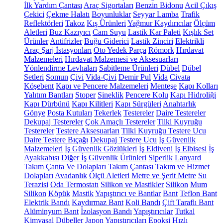
İlk Yardım Çantası
Araç Sigortaları
Benzin Bidonu
Acil Çıkış
Çekici
Çekme Halatı
Boyunluklar
Seyyar Lamba
Trafik
Reflektörleri
Takoz
Kış Ürünleri
Yağmur Kaydırıcılar
Ölçüm
Aletleri
Buz Kazıyıcı
Cam Suyu
Lastik Kar Paleti
Kışlık Set
Ürünler
Antifrizler
Buğu Giderici
Lastik Zinciri
Elektrikli
Araç Şarj İstasyonları
Oto Yedek Parça
Römork
Hırdavat
Malzemeleri
Hırdavat Malzemesi ve Aksesuarları
Yönlendirme Levhaları
Sabitleme Ürünleri
Dübel
Dübel
Setleri
Somun
Çivi
Vida-Çivi
Demir Pul
Vida
Civata
Köşebent
Kapı ve Pencere Malzemeleri
Menteşe
Kapı Kolları
Yalıtım Bantları
Stoper
Sineklik
Pencere Kolu
Kapı Hidroliği
Kapı Dürbünü
Kapı Kilitleri
Kapı Sürgüleri
Anahtarlık
Gönye
Posta Kutuları
Tekerlek
Testereler
Daire Testereler
Dekupaj Testereler
Çok Amaçlı Testereler
Tilki Kuyruğu
Testereler
Testere Aksesuarları
Tilki Kuyruğu Testere Ucu
Daire Testere Bıçağı
Dekupaj Testere Ucu
İş Güvenlik
Malzemeleri
İş Güvenlik Gözlükleri
İş Eldiveni
İş Elbisesi
İş
Ayakkabısı
Diğer İş Güvenlik Ürünleri
Siperlik
Lanyard
Takım Çanta Ve Dolapları
Takım Çantası
Takım ve Hizmet
Dolapları
Avadanlık
Ölçü Aletleri
Metre ve Şerit Metre
Su
Terazisi
Oda Termostatı
Silikon ve Mastikler
Silikon
Mum
Silikon
Köpük
Mastik
Yapıştırıcı ve Bantlar
Bant
Teflon Bant
Elektrik Bandı
Kaydırmaz Bant
Koli Bandı
Çift Taraflı Bant
Alüminyum Bant
İzolasyon Bandı
Yapıştırıcılar
Tutkal
Kimyasal Dübeller
Japon Yapıştırıcıları
Epoksi
Hızlı