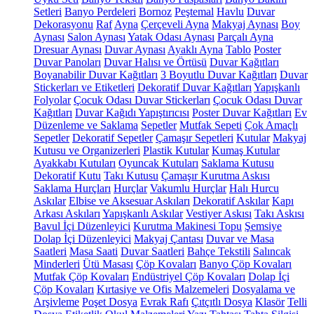
Setleri
Banyo Perdeleri
Bornoz
Peştemal
Havlu
Duvar
Dekorasyonu
Raf
Ayna
Çerçeveli Ayna
Makyaj Aynası
Boy
Aynası
Salon Aynası
Yatak Odası Aynası
Parçalı Ayna
Dresuar Aynası
Duvar Aynası
Ayaklı Ayna
Tablo
Poster
Duvar Panoları
Duvar Halısı ve Örtüsü
Duvar Kağıtları
Boyanabilir Duvar Kağıtları
3 Boyutlu Duvar Kağıtları
Duvar
Stickerları ve Etiketleri
Dekoratif Duvar Kağıtları
Yapışkanlı
Folyolar
Çocuk Odası Duvar Stickerları
Çocuk Odası Duvar
Kağıtları
Duvar Kağıdı Yapıştırıcısı
Poster Duvar Kağıtları
Ev
Düzenleme ve Saklama
Sepetler
Mutfak Sepeti
Çok Amaçlı
Sepetler
Dekoratif Sepetler
Çamaşır Sepetleri
Kutular
Makyaj
Kutusu ve Organizerleri
Plastik Kutular
Kumaş Kutular
Ayakkabı Kutuları
Oyuncak Kutuları
Saklama Kutusu
Dekoratif Kutu
Takı Kutusu
Çamaşır Kurutma Askısı
Saklama Hurçları
Hurçlar
Vakumlu Hurçlar
Halı Hurcu
Askılar
Elbise ve Aksesuar Askıları
Dekoratif Askılar
Kapı
Arkası Askıları
Yapışkanlı Askılar
Vestiyer Askısı
Takı Askısı
Bavul İçi Düzenleyici
Kurutma Makinesi Topu
Şemsiye
Dolap İçi Düzenleyici
Makyaj Çantası
Duvar ve Masa
Saatleri
Masa Saati
Duvar Saatleri
Bahçe Tekstili
Salıncak
Minderleri
Ütü Masası
Çöp Kovaları
Banyo Çöp Kovaları
Mutfak Çöp Kovaları
Endüstriyel Çöp Kovaları
Dolap İçi
Çöp Kovaları
Kırtasiye ve Ofis Malzemeleri
Dosyalama ve
Arşivleme
Poşet Dosya
Evrak Rafı
Çıtçıtlı Dosya
Klasör
Telli