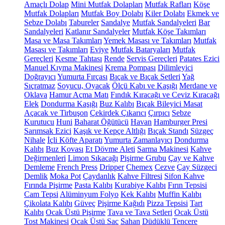
Amaçlı Dolap
Mini Mutfak Dolapları
Mutfak Rafları
Köşe
Mutfak Dolapları
Mutfak Boy Dolabı
Kiler Dolabı
Ekmek ve
Sebze Dolabı
Tabureler
Sandalye
Mutfak Sandalyeleri
Bar
Sandalyeleri
Katlanır Sandalyeler
Mutfak Köşe Takımları
Masa ve Masa Takımları
Yemek Masası ve Takımları
Mutfak
Masası ve Takımları
Eviye
Mutfak Bataryaları
Mutfak
Gereçleri
Kesme Tahtası
Rende
Servis Gereçleri
Patates Ezici
Manuel Kıyma Makinesi
Krema Pompası
Dilimleyici
Doğrayıcı
Yumurta Fırçası
Bıçak ve Bıçak Setleri
Yağ
Sıçratmaz
Soyucu, Oyacak
Ölçü Kabı ve Kaşığı
Merdane ve
Oklava
Hamur Açma Matı
Fındık Kıracağı ve Ceviz Kıracağı
Elek
Dondurma Kaşığı
Buz Kalıbı
Bıçak Bileyici Masat
Açacak ve Tirbuşon
Çekirdek Çıkarıcı
Çırpıcı
Sebze
Kurutucu
Huni
Baharat Öğütücü
Havan
Hamburger Presi
Sarımsak Ezici
Kaşık ve Kepçe Altlığı
Bıçak Standı
Süzgeç
Nihale
İçli Köfte Aparatı
Yumurta Zamanlayıcı
Dondurma
Kalıbı
Buz Kovası
Et Dövme Aleti
Sarma Makinesi
Kahve
Değirmenleri
Limon Sıkacağı
Pişirme Grubu
Çay ve Kahve
Demleme
French Press
Dripper
Chemex
Cezve
Çay Süzgeci
Demlik
Moka Pot
Çaydanlık
Kahve Filtresi
Sifon Kahve
Fırında Pişirme
Pasta Kalıbı
Kurabiye Kalıbı
Fırın Tepsisi
Cam Tepsi
Alüminyum Folyo
Kek Kalıbı
Muffin Kalıbı
Çikolata Kalıbı
Güveç
Pişirme Kağıdı
Pizza Tepsisi
Tart
Kalıbı
Ocak Üstü Pişirme
Tava ve Tava Setleri
Ocak Üstü
Tost Makinesi
Ocak Üstü Sac
Sahan
Düdüklü Tencere