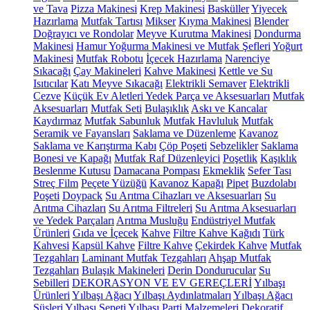
ve Tava
Pizza Makinesi
Krep Makinesi
Basküller
Yiyecek
Hazırlama
Mutfak Tartısı
Mikser
Kıyma Makinesi
Blender
Doğrayıcı ve Rondolar
Meyve Kurutma Makinesi
Dondurma
Makinesi
Hamur Yoğurma Makinesi ve Mutfak Şefleri
Yoğurt
Makinesi
Mutfak Robotu
İçecek Hazırlama
Narenciye
Sıkacağı
Çay Makineleri
Kahve Makinesi
Kettle ve Su
Isıtıcılar
Katı Meyve Sıkacağı
Elektrikli Semaver
Elektrikli
Cezve
Küçük Ev Aletleri Yedek Parça ve Aksesuarları
Mutfak
Aksesuarları
Mutfak Seti
Bulaşıklık
Askı ve Kancalar
Kaydırmaz
Mutfak Sabunluk
Mutfak Havluluk
Mutfak
Seramik ve Fayansları
Saklama ve Düzenleme
Kavanoz
Saklama ve Karıştırma Kabı
Çöp Poşeti
Sebzelikler
Saklama
Bonesi ve Kapağı
Mutfak Raf Düzenleyici
Poşetlik
Kaşıklık
Beslenme Kutusu
Damacana Pompası
Ekmeklik
Sefer Tası
Streç Film
Peçete Yüzüğü
Kavanoz Kapağı
Pipet
Buzdolabı
Poşeti
Doypack
Su Arıtma Cihazları ve Aksesuarları
Su
Arıtma Cihazları
Su Arıtma Filtreleri
Su Arıtma Aksesuarları
ve Yedek Parçaları
Arıtma Musluğu
Endüstriyel Mutfak
Ürünleri
Gıda ve İçecek
Kahve
Filtre Kahve Kağıdı
Türk
Kahvesi
Kapsül Kahve
Filtre Kahve
Çekirdek Kahve
Mutfak
Tezgahları
Laminant Mutfak Tezgahları
Ahşap Mutfak
Tezgahları
Bulaşık Makineleri
Derin Dondurucular
Su
Sebilleri
DEKORASYON VE EV GEREÇLERİ
Yılbaşı
Ürünleri
Yılbaşı Ağacı
Yılbaşı Aydınlatmaları
Yılbaşı Ağacı
Süsleri
Yılbaşı Sepeti
Yılbaşı Parti Malzemeleri
Dekoratif