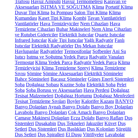
Trafosu
Havuz Ampulü
Havuz Termometresi
Karavan ve
Aksesuarları
ISITMA VE SOĞUTMA
Klima
Portatif Klima
Duvar Tipi Klima
Isı Pompası
Salon Tipi Klima
Klima
Kumandası
Kaset Tipi Klima
Kombi
Tavan Vantilatörleri
Vantilatörler
Hava Temizleyiciler
Nem Cihazları
Hava
Temizleme Cihazları
Buhar Makineleri
Nem Alma Cihazları
ve Rutubet Gidericiler
Elektrikli Isıtıcılar
Quartz Isıtıcılar
Infrared Isıtıcılar
Kule Tipi Isıtıcılar
Yağlı Radyatör
Fanlı
Isıtıcılar
Elektrikli Radyatörler
Dış Mekan Isıtıcılar
Havlupanlar
Radyatörler
Termosifonlar
Şofbenler
Ani Su
Isıtıcı
Isıtma ve Soğutma Yedek Parça
Radyatör Vanaları
Termostat
Klima Yedek Parça
Radyatör Yedek Parça
Klima
Temizleyicisi
Klima Temizleme Spreyi
Klima Temizleme
Sıvısı
Şömine
Şömine Aksesuarları
Elektrikli Şömineler
Bahçe Şömineleri
Bacasız Şömineler
Güneş Enerji Sistemleri
Soba
Doğalgaz Sobası
Kuzine Soba
Elektrikli Soba
Pelet
Soba
Soba Borusu ve Aksesuarları
Hava Perdesi
Doğalgaz
Tesisat Malzemeleri
Doğalgaz Hortumu
Doğalgaz Menfezleri
Tesisat Temizleme Sıvıları
Boyler
Kalorifer Kazanı
BANYO
Banyo Dolapları
Aynalı Banyo Dolabı
Banyo Boy Dolapları
Lavabolu Banyo Dolapları
Çok Amaçlı Banyo Dolapları
Çamaşır Makinesi Dolapları
Ecza Dolabı
Banyo Rafları
Duş
Sistemleri
Duşakabin
Duş Tekneleri
Jakuziler
Küvet
Duş
Setleri
Duş Sistemleri
Duş Başlıkları
Duş Kolonları
Sürgülü
Duş Setleri
Duş Spiralleri
El Duşu
Vitrifiyeler
Lavabolar