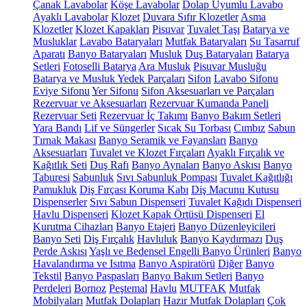
Çanak Lavabolar
Köşe Lavabolar
Dolap Uyumlu Lavabo
Ayaklı Lavabolar
Klozet
Duvara Sıfır Klozetler
Asma
Klozetler
Klozet Kapakları
Pisuvar
Tuvalet Taşı
Batarya ve
Musluklar
Lavabo Bataryaları
Mutfak Bataryaları
Su Tasarruf
Aparatı
Banyo Bataryaları
Musluk
Duş Bataryaları
Batarya
Setleri
Fotoselli Batarya
Ara Musluk
Pisuvar Musluğu
Batarya ve Musluk Yedek Parçaları
Sifon
Lavabo Sifonu
Eviye Sifonu
Yer Sifonu
Sifon Aksesuarları ve Parçaları
Rezervuar ve Aksesuarları
Rezervuar Kumanda Paneli
Rezervuar Seti
Rezervuar İç Takımı
Banyo Bakım Setleri
Yara Bandı
Lif ve Süngerler
Sıcak Su Torbası
Cımbız
Sabun
Tırnak Makası
Banyo Seramik ve Fayansları
Banyo
Aksesuarları
Tuvalet ve Klozet Fırçaları
Ayaklı Fırçalık ve
Kağıtlık Seti
Duş Rafı
Banyo Aynaları
Banyo Askısı
Banyo
Taburesi
Sabunluk
Sıvı Sabunluk Pompası
Tuvalet Kağıtlığı
Pamukluk
Diş Fırçası Koruma Kabı
Diş Macunu Kutusu
Dispenserler
Sıvı Sabun Dispenseri
Tuvalet Kağıdı Dispenseri
Havlu Dispenseri
Klozet Kapak Örtüsü Dispenseri
El
Kurutma Cihazları
Banyo Etajeri
Banyo Düzenleyicileri
Banyo Seti
Diş Fırçalık
Havluluk
Banyo Kaydırmazı
Duş
Perde Askısı
Yaşlı ve Bedensel Engelli Banyo Ürünleri
Banyo
Havalandırma ve Isıtma
Banyo Aspiratörü
Diğer
Banyo
Tekstil
Banyo Paspasları
Banyo Bakım Setleri
Banyo
Perdeleri
Bornoz
Peştemal
Havlu
MUTFAK
Mutfak
Mobilyaları
Mutfak Dolapları
Hazır Mutfak Dolapları
Çok