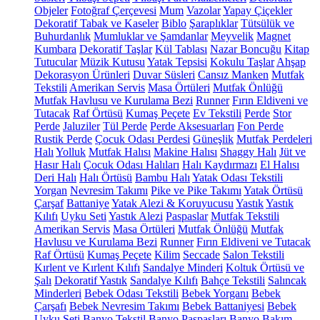
Objeler
Fotoğraf Çerçevesi
Mum
Vazolar
Yapay Çiçekler
Dekoratif Tabak ve Kaseler
Biblo
Şaraplıklar
Tütsülük ve
Buhurdanlık
Mumluklar ve Şamdanlar
Meyvelik
Magnet
Kumbara
Dekoratif Taşlar
Kül Tablası
Nazar Boncuğu
Kitap
Tutucular
Müzik Kutusu
Yatak Tepsisi
Kokulu Taşlar
Ahşap
Dekorasyon Ürünleri
Duvar Süsleri
Cansız Manken
Mutfak
Tekstili
Amerikan Servis
Masa Örtüleri
Mutfak Önlüğü
Mutfak Havlusu ve Kurulama Bezi
Runner
Fırın Eldiveni ve
Tutacak
Raf Örtüsü
Kumaş Peçete
Ev Tekstili
Perde
Stor
Perde
Jaluziler
Tül Perde
Perde Aksesuarları
Fon Perde
Rustik Perde
Çocuk Odası Perdesi
Güneşlik
Mutfak Perdeleri
Halı
Yolluk
Mutfak Halısı
Makine Halısı
Shaggy Halı
Jüt ve
Hasır Halı
Çocuk Odası Halıları
Halı Kaydırmazı
El Halısı
Deri Halı
Halı Örtüsü
Bambu Halı
Yatak Odası Tekstili
Yorgan
Nevresim Takımı
Pike ve Pike Takımı
Yatak Örtüsü
Çarşaf
Battaniye
Yatak Alezi & Koruyucusu
Yastık
Yastık
Kılıfı
Uyku Seti
Yastık Alezi
Paspaslar
Mutfak Tekstili
Amerikan Servis
Masa Örtüleri
Mutfak Önlüğü
Mutfak
Havlusu ve Kurulama Bezi
Runner
Fırın Eldiveni ve Tutacak
Raf Örtüsü
Kumaş Peçete
Kilim
Seccade
Salon Tekstili
Kırlent ve Kırlent Kılıfı
Sandalye Minderi
Koltuk Örtüsü ve
Şalı
Dekoratif Yastık
Sandalye Kılıfı
Bahçe Tekstili
Salıncak
Minderleri
Bebek Odası Tekstili
Bebek Yorganı
Bebek
Çarşafı
Bebek Nevresim Takımı
Bebek Battaniyesi
Bebek
Uyku Seti
Banyo Tekstil
Banyo Paspasları
Banyo Bakım