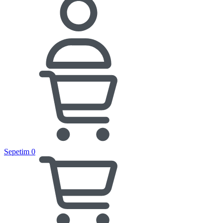
Sepetim
0