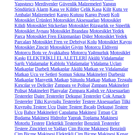
Yapıştırıcı
Merdivenler
Güvenlik Malzemeleri
Yangın
Söndürücü
Alarm
Kasa ve Kilitler
Çelik Kasa
Kilit
Kutu ve
Ambalaj Malzemeleri
Kargo Kutusu
Kargo Poşeti
Koli
Motosiklet Ürünleri
Motorsiklet Aksesuarları
Motosiklet
Kilidi
Motosiklet Stickerları
Motosiklet Rüzgarlık ve Siperlik
Motosiklet Aynası
Motosiklet Brandası
Motorsiklet Yedek
Parça
Motosiklet Fren Ekipmanları
Diğer Motosiklet Yedek
Parçaları
Motosiklet Fren ve Debriyaj Kolu
Motosiklet Kayışı
Motosiklet Zinciri
Motosiklet Giyim
Motorcu Eldiveni
Motorcu Botu ve Ayakkabısı
Motorcu Yağmurluk
Motosiklet
Kaskı
ELEKTRİKLİ EL ALETLERİ
Akülü Vidalamalar
Şarjlı Vidalamalar
Kablolu Vidalamalar
Vidalama Uçları
Matkaplar
Darbeli Matkaplar
Akülü Matkap ve Vidalamalar
Matkap Ucu ve Setleri
Somun Sıkma Makineleri
Darbesiz
Matkaplar
Manyetik Matkap
Sütunlu Matkap
Matkap Tezgahı
Kırıcılar ve Deliciler
Zımpara ve Polisaj
Zımpara Makineleri
Polisaj Makineleri
Planyalar
Zımpara Kağıdı ve Aksesuarları
Testereler
Daire Testereler
Dekupaj Testereler
Çok Amaçlı
Testereler
Tilki Kuyruğu Testereler
Testere Aksesuarları
Tilki
Kuyruğu Testere Ucu
Daire Testere Bıçağı
Dekupaj Testere
Ucu
Bahçe Makineleri
Çapalama Makinesi
Tırpan
Çit
Budama Makinesi
Hidrofor
Yaprak Toplama Makinesi
Motorlu Testere
Elektrikli Testereler
Benzinli Testereler
Testere Zincirleri ve Yağları
Çim Biçme Makinesi
Benzinli
Çim Biçme Makinesi
Elektrikli Çim Biçme Makinesi
Kenar