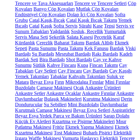
Tencere ve Tava Aksesuarları
Tencere ve Tencere Setleri
Çöp
Kovaları
Banyo Çöp Kovaları
Mutfak Çöp Kovaları
Endüstriyel Çöp Kovaları
Dolap İçi Çöp Kovaları
Sofra
Grubu
Çatal,Kaşık,Bıçak
Çatal Kaşık Bıçak Takımı
Yemek
Bıçağı
Çatal
Kaşık
Sofra Servis
Sürahi
Kase
Tepsi
Servis ve
Sunum Tabakları
Yağdanlık
Sosluk, Reçellik
Yumurtalık
Servis Maşa Seti
Şekerlik
Salata Kasesi
Peçetelik
Karaf
Kürdanlık
Çerezlik
Baharat Takımı
Bardak Altlığı
Ekmek
Sepeti
Pasta Sunumu
Pasta Takımı
Kek Fanusu
Bardak
Viski
Bardağı
Su Bardağı
Meşrubat Bardağı
Rakı Bardağı
Kadeh
Bardak Seti
Bira Bardağı
Shot Bardağı
Çay ve Kahve
Sunumu
Sütlük
Kahve Fincanı
Kupa
Fincan Takımı
Çay
Tabakları
Çay Setleri
Çay Fincanı
Çay Bardağı
Çay Kaşığı
Yemek Takımları
Tabaklar
Kahvaltı Takımları
Suluk ve
Matara
Beyaz Eşya
Fırın
Mikrodalga Fırınlar
Mini Fırınlar
Buzdolabı
Çamaşır Makinesi
Ocak
Ankastre Ürünleri
Ankastre Setler
Ankastre Ocaklar
Ankastre Fırınlar
Ankastre
Davlumbazlar
Bulaşık Makineleri
Kurutma Makinesi
Derin
Dondurucular
Su Sebilleri
Mini Buzdolabı
Davlumbazlar
Kurutmalı Çamaşır Makinesi
Beyaz Eşya Setleri
Aspiratörler
Beyaz Eşya Yedek Parça ve Bakım Ürünleri
Şarap Dolabı
Küçük Ev Aletleri
Kızartma ve Pişirme Makineleri
Mısır
Patlatma Makinesi
Fritöz
Ekmek Yapma Makinesi
Ekmek
Kızartma Makinesi
Tost Makinesi
Buharlı Pişirici
Elektrikli
Izgara
Waffle Makinesi
Yumurta Haşlayıcı
Elektrikli Tencere