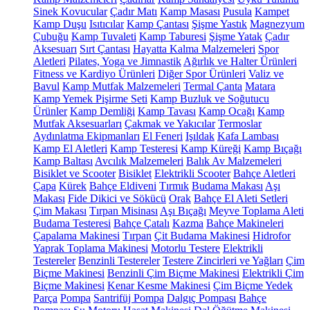
Sinek Kovucular
Çadır Matı
Kamp Masası
Pusula
Kampet
Kamp Duşu
Isıtıcılar
Kamp Çantası
Şişme Yastık
Magnezyum
Çubuğu
Kamp Tuvaleti
Kamp Taburesi
Şişme Yatak
Çadır
Aksesuarı
Sırt Çantası
Hayatta Kalma Malzemeleri
Spor
Aletleri
Pilates, Yoga ve Jimnastik
Ağırlık ve Halter Ürünleri
Fitness ve Kardiyo Ürünleri
Diğer Spor Ürünleri
Valiz ve
Bavul
Kamp Mutfak Malzemeleri
Termal Çanta
Matara
Kamp Yemek Pişirme Seti
Kamp Buzluk ve Soğutucu
Ürünler
Kamp Demliği
Kamp Tavası
Kamp Ocağı
Kamp
Mutfak Aksesuarları
Çakmak ve Yakıcılar
Termoslar
Aydınlatma Ekipmanları
El Feneri
Işıldak
Kafa Lambası
Kamp El Aletleri
Kamp Testeresi
Kamp Küreği
Kamp Bıçağı
Kamp Baltası
Avcılık Malzemeleri
Balık Av Malzemeleri
Bisiklet ve Scooter
Bisiklet
Elektrikli Scooter
Bahçe Aletleri
Çapa
Kürek
Bahçe Eldiveni
Tırmık
Budama Makası
Aşı
Makası
Fide Dikici ve Sökücü
Orak
Bahçe El Aleti Setleri
Çim Makası
Tırpan Misinası
Aşı Bıçağı
Meyve Toplama Aleti
Budama Testeresi
Bahçe Çatalı
Kazma
Bahçe Makineleri
Çapalama Makinesi
Tırpan
Çit Budama Makinesi
Hidrofor
Yaprak Toplama Makinesi
Motorlu Testere
Elektrikli
Testereler
Benzinli Testereler
Testere Zincirleri ve Yağları
Çim
Biçme Makinesi
Benzinli Çim Biçme Makinesi
Elektrikli Çim
Biçme Makinesi
Kenar Kesme Makinesi
Çim Biçme Yedek
Parça
Pompa
Santrifüj Pompa
Dalgıç Pompası
Bahçe