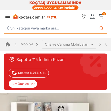
0
Ürün, kategori veya marka ara...
Mobilya
Çal
Ofis ve Çalışma Mobilyaları
Sepette %5 İndirim Kazan!
Sepette
8.958,4
TL
Tüm Ürünleri Gör