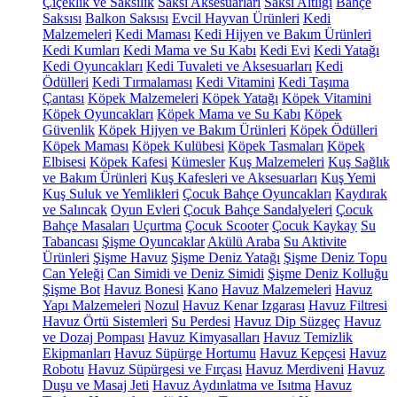
Çiçeklik ve Saksılık
Saksı Aksesuarları
Saksı Altlığı
Bahçe
Saksısı
Balkon Saksısı
Evcil Hayvan Ürünleri
Kedi
Malzemeleri
Kedi Maması
Kedi Hijyen ve Bakım Ürünleri
Kedi Kumları
Kedi Mama ve Su Kabı
Kedi Evi
Kedi Yatağı
Kedi Oyuncakları
Kedi Tuvaleti ve Aksesuarları
Kedi
Ödülleri
Kedi Tırmalaması
Kedi Vitamini
Kedi Taşıma
Çantası
Köpek Malzemeleri
Köpek Yatağı
Köpek Vitamini
Köpek Oyuncakları
Köpek Mama ve Su Kabı
Köpek
Güvenlik
Köpek Hijyen ve Bakım Ürünleri
Köpek Ödülleri
Köpek Maması
Köpek Kulübesi
Köpek Tasmaları
Köpek
Elbisesi
Köpek Kafesi
Kümesler
Kuş Malzemeleri
Kuş Sağlık
ve Bakım Ürünleri
Kuş Kafesleri ve Aksesuarları
Kuş Yemi
Kuş Suluk ve Yemlikleri
Çocuk Bahçe Oyuncakları
Kaydırak
ve Salıncak
Oyun Evleri
Çocuk Bahçe Sandalyeleri
Çocuk
Bahçe Masaları
Uçurtma
Çocuk Scooter
Çocuk Kaykay
Su
Tabancası
Şişme Oyuncaklar
Akülü Araba
Su Aktivite
Ürünleri
Şişme Havuz
Şişme Deniz Yatağı
Şişme Deniz Topu
Can Yeleği
Can Simidi ve Deniz Simidi
Şişme Deniz Kolluğu
Şişme Bot
Havuz Bonesi
Kano
Havuz Malzemeleri
Havuz
Yapı Malzemeleri
Nozul
Havuz Kenar Izgarası
Havuz Filtresi
Havuz Örtü Sistemleri
Su Perdesi
Havuz Dip Süzgeç
Havuz
ve Dozaj Pompası
Havuz Kimyasalları
Havuz Temizlik
Ekipmanları
Havuz Süpürge Hortumu
Havuz Kepçesi
Havuz
Robotu
Havuz Süpürgesi ve Fırçası
Havuz Merdiveni
Havuz
Duşu ve Masaj Jeti
Havuz Aydınlatma ve Isıtma
Havuz