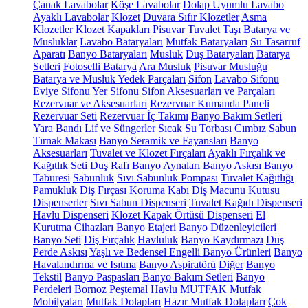
Çanak Lavabolar
Köşe Lavabolar
Dolap Uyumlu Lavabo
Ayaklı Lavabolar
Klozet
Duvara Sıfır Klozetler
Asma
Klozetler
Klozet Kapakları
Pisuvar
Tuvalet Taşı
Batarya ve
Musluklar
Lavabo Bataryaları
Mutfak Bataryaları
Su Tasarruf
Aparatı
Banyo Bataryaları
Musluk
Duş Bataryaları
Batarya
Setleri
Fotoselli Batarya
Ara Musluk
Pisuvar Musluğu
Batarya ve Musluk Yedek Parçaları
Sifon
Lavabo Sifonu
Eviye Sifonu
Yer Sifonu
Sifon Aksesuarları ve Parçaları
Rezervuar ve Aksesuarları
Rezervuar Kumanda Paneli
Rezervuar Seti
Rezervuar İç Takımı
Banyo Bakım Setleri
Yara Bandı
Lif ve Süngerler
Sıcak Su Torbası
Cımbız
Sabun
Tırnak Makası
Banyo Seramik ve Fayansları
Banyo
Aksesuarları
Tuvalet ve Klozet Fırçaları
Ayaklı Fırçalık ve
Kağıtlık Seti
Duş Rafı
Banyo Aynaları
Banyo Askısı
Banyo
Taburesi
Sabunluk
Sıvı Sabunluk Pompası
Tuvalet Kağıtlığı
Pamukluk
Diş Fırçası Koruma Kabı
Diş Macunu Kutusu
Dispenserler
Sıvı Sabun Dispenseri
Tuvalet Kağıdı Dispenseri
Havlu Dispenseri
Klozet Kapak Örtüsü Dispenseri
El
Kurutma Cihazları
Banyo Etajeri
Banyo Düzenleyicileri
Banyo Seti
Diş Fırçalık
Havluluk
Banyo Kaydırmazı
Duş
Perde Askısı
Yaşlı ve Bedensel Engelli Banyo Ürünleri
Banyo
Havalandırma ve Isıtma
Banyo Aspiratörü
Diğer
Banyo
Tekstil
Banyo Paspasları
Banyo Bakım Setleri
Banyo
Perdeleri
Bornoz
Peştemal
Havlu
MUTFAK
Mutfak
Mobilyaları
Mutfak Dolapları
Hazır Mutfak Dolapları
Çok