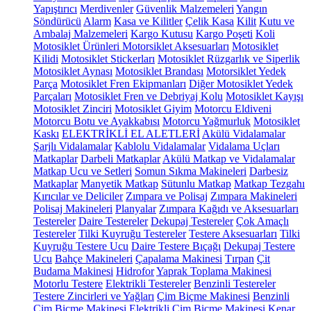
Yapıştırıcı
Merdivenler
Güvenlik Malzemeleri
Yangın
Söndürücü
Alarm
Kasa ve Kilitler
Çelik Kasa
Kilit
Kutu ve
Ambalaj Malzemeleri
Kargo Kutusu
Kargo Poşeti
Koli
Motosiklet Ürünleri
Motorsiklet Aksesuarları
Motosiklet
Kilidi
Motosiklet Stickerları
Motosiklet Rüzgarlık ve Siperlik
Motosiklet Aynası
Motosiklet Brandası
Motorsiklet Yedek
Parça
Motosiklet Fren Ekipmanları
Diğer Motosiklet Yedek
Parçaları
Motosiklet Fren ve Debriyaj Kolu
Motosiklet Kayışı
Motosiklet Zinciri
Motosiklet Giyim
Motorcu Eldiveni
Motorcu Botu ve Ayakkabısı
Motorcu Yağmurluk
Motosiklet
Kaskı
ELEKTRİKLİ EL ALETLERİ
Akülü Vidalamalar
Şarjlı Vidalamalar
Kablolu Vidalamalar
Vidalama Uçları
Matkaplar
Darbeli Matkaplar
Akülü Matkap ve Vidalamalar
Matkap Ucu ve Setleri
Somun Sıkma Makineleri
Darbesiz
Matkaplar
Manyetik Matkap
Sütunlu Matkap
Matkap Tezgahı
Kırıcılar ve Deliciler
Zımpara ve Polisaj
Zımpara Makineleri
Polisaj Makineleri
Planyalar
Zımpara Kağıdı ve Aksesuarları
Testereler
Daire Testereler
Dekupaj Testereler
Çok Amaçlı
Testereler
Tilki Kuyruğu Testereler
Testere Aksesuarları
Tilki
Kuyruğu Testere Ucu
Daire Testere Bıçağı
Dekupaj Testere
Ucu
Bahçe Makineleri
Çapalama Makinesi
Tırpan
Çit
Budama Makinesi
Hidrofor
Yaprak Toplama Makinesi
Motorlu Testere
Elektrikli Testereler
Benzinli Testereler
Testere Zincirleri ve Yağları
Çim Biçme Makinesi
Benzinli
Çim Biçme Makinesi
Elektrikli Çim Biçme Makinesi
Kenar