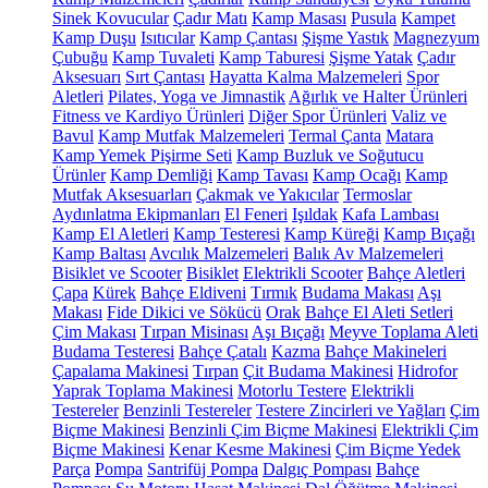
Sinek Kovucular
Çadır Matı
Kamp Masası
Pusula
Kampet
Kamp Duşu
Isıtıcılar
Kamp Çantası
Şişme Yastık
Magnezyum
Çubuğu
Kamp Tuvaleti
Kamp Taburesi
Şişme Yatak
Çadır
Aksesuarı
Sırt Çantası
Hayatta Kalma Malzemeleri
Spor
Aletleri
Pilates, Yoga ve Jimnastik
Ağırlık ve Halter Ürünleri
Fitness ve Kardiyo Ürünleri
Diğer Spor Ürünleri
Valiz ve
Bavul
Kamp Mutfak Malzemeleri
Termal Çanta
Matara
Kamp Yemek Pişirme Seti
Kamp Buzluk ve Soğutucu
Ürünler
Kamp Demliği
Kamp Tavası
Kamp Ocağı
Kamp
Mutfak Aksesuarları
Çakmak ve Yakıcılar
Termoslar
Aydınlatma Ekipmanları
El Feneri
Işıldak
Kafa Lambası
Kamp El Aletleri
Kamp Testeresi
Kamp Küreği
Kamp Bıçağı
Kamp Baltası
Avcılık Malzemeleri
Balık Av Malzemeleri
Bisiklet ve Scooter
Bisiklet
Elektrikli Scooter
Bahçe Aletleri
Çapa
Kürek
Bahçe Eldiveni
Tırmık
Budama Makası
Aşı
Makası
Fide Dikici ve Sökücü
Orak
Bahçe El Aleti Setleri
Çim Makası
Tırpan Misinası
Aşı Bıçağı
Meyve Toplama Aleti
Budama Testeresi
Bahçe Çatalı
Kazma
Bahçe Makineleri
Çapalama Makinesi
Tırpan
Çit Budama Makinesi
Hidrofor
Yaprak Toplama Makinesi
Motorlu Testere
Elektrikli
Testereler
Benzinli Testereler
Testere Zincirleri ve Yağları
Çim
Biçme Makinesi
Benzinli Çim Biçme Makinesi
Elektrikli Çim
Biçme Makinesi
Kenar Kesme Makinesi
Çim Biçme Yedek
Parça
Pompa
Santrifüj Pompa
Dalgıç Pompası
Bahçe