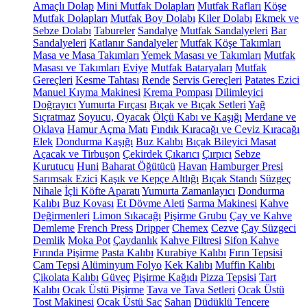
Amaçlı Dolap
Mini Mutfak Dolapları
Mutfak Rafları
Köşe
Mutfak Dolapları
Mutfak Boy Dolabı
Kiler Dolabı
Ekmek ve
Sebze Dolabı
Tabureler
Sandalye
Mutfak Sandalyeleri
Bar
Sandalyeleri
Katlanır Sandalyeler
Mutfak Köşe Takımları
Masa ve Masa Takımları
Yemek Masası ve Takımları
Mutfak
Masası ve Takımları
Eviye
Mutfak Bataryaları
Mutfak
Gereçleri
Kesme Tahtası
Rende
Servis Gereçleri
Patates Ezici
Manuel Kıyma Makinesi
Krema Pompası
Dilimleyici
Doğrayıcı
Yumurta Fırçası
Bıçak ve Bıçak Setleri
Yağ
Sıçratmaz
Soyucu, Oyacak
Ölçü Kabı ve Kaşığı
Merdane ve
Oklava
Hamur Açma Matı
Fındık Kıracağı ve Ceviz Kıracağı
Elek
Dondurma Kaşığı
Buz Kalıbı
Bıçak Bileyici Masat
Açacak ve Tirbuşon
Çekirdek Çıkarıcı
Çırpıcı
Sebze
Kurutucu
Huni
Baharat Öğütücü
Havan
Hamburger Presi
Sarımsak Ezici
Kaşık ve Kepçe Altlığı
Bıçak Standı
Süzgeç
Nihale
İçli Köfte Aparatı
Yumurta Zamanlayıcı
Dondurma
Kalıbı
Buz Kovası
Et Dövme Aleti
Sarma Makinesi
Kahve
Değirmenleri
Limon Sıkacağı
Pişirme Grubu
Çay ve Kahve
Demleme
French Press
Dripper
Chemex
Cezve
Çay Süzgeci
Demlik
Moka Pot
Çaydanlık
Kahve Filtresi
Sifon Kahve
Fırında Pişirme
Pasta Kalıbı
Kurabiye Kalıbı
Fırın Tepsisi
Cam Tepsi
Alüminyum Folyo
Kek Kalıbı
Muffin Kalıbı
Çikolata Kalıbı
Güveç
Pişirme Kağıdı
Pizza Tepsisi
Tart
Kalıbı
Ocak Üstü Pişirme
Tava ve Tava Setleri
Ocak Üstü
Tost Makinesi
Ocak Üstü Sac
Sahan
Düdüklü Tencere