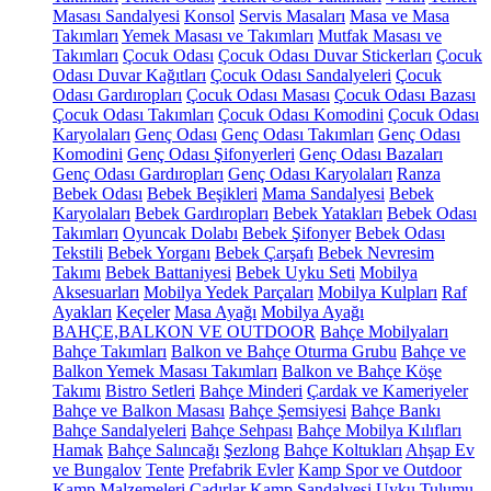
Masası Sandalyesi
Konsol
Servis Masaları
Masa ve Masa
Takımları
Yemek Masası ve Takımları
Mutfak Masası ve
Takımları
Çocuk Odası
Çocuk Odası Duvar Stickerları
Çocuk
Odası Duvar Kağıtları
Çocuk Odası Sandalyeleri
Çocuk
Odası Gardıropları
Çocuk Odası Masası
Çocuk Odası Bazası
Çocuk Odası Takımları
Çocuk Odası Komodini
Çocuk Odası
Karyolaları
Genç Odası
Genç Odası Takımları
Genç Odası
Komodini
Genç Odası Şifonyerleri
Genç Odası Bazaları
Genç Odası Gardıropları
Genç Odası Karyolaları
Ranza
Bebek Odası
Bebek Beşikleri
Mama Sandalyesi
Bebek
Karyolaları
Bebek Gardıropları
Bebek Yatakları
Bebek Odası
Takımları
Oyuncak Dolabı
Bebek Şifonyer
Bebek Odası
Tekstili
Bebek Yorganı
Bebek Çarşafı
Bebek Nevresim
Takımı
Bebek Battaniyesi
Bebek Uyku Seti
Mobilya
Aksesuarları
Mobilya Yedek Parçaları
Mobilya Kulpları
Raf
Ayakları
Keçeler
Masa Ayağı
Mobilya Ayağı
BAHÇE,BALKON VE OUTDOOR
Bahçe Mobilyaları
Bahçe Takımları
Balkon ve Bahçe Oturma Grubu
Bahçe ve
Balkon Yemek Masası Takımları
Balkon ve Bahçe Köşe
Takımı
Bistro Setleri
Bahçe Minderi
Çardak ve Kameriyeler
Bahçe ve Balkon Masası
Bahçe Şemsiyesi
Bahçe Bankı
Bahçe Sandalyeleri
Bahçe Sehpası
Bahçe Mobilya Kılıfları
Hamak
Bahçe Salıncağı
Şezlong
Bahçe Koltukları
Ahşap Ev
ve Bungalov
Tente
Prefabrik Evler
Kamp Spor ve Outdoor
Kamp Malzemeleri
Çadırlar
Kamp Sandalyesi
Uyku Tulumu