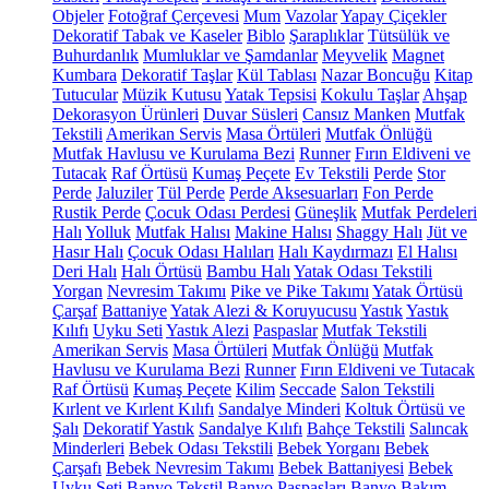
Objeler
Fotoğraf Çerçevesi
Mum
Vazolar
Yapay Çiçekler
Dekoratif Tabak ve Kaseler
Biblo
Şaraplıklar
Tütsülük ve
Buhurdanlık
Mumluklar ve Şamdanlar
Meyvelik
Magnet
Kumbara
Dekoratif Taşlar
Kül Tablası
Nazar Boncuğu
Kitap
Tutucular
Müzik Kutusu
Yatak Tepsisi
Kokulu Taşlar
Ahşap
Dekorasyon Ürünleri
Duvar Süsleri
Cansız Manken
Mutfak
Tekstili
Amerikan Servis
Masa Örtüleri
Mutfak Önlüğü
Mutfak Havlusu ve Kurulama Bezi
Runner
Fırın Eldiveni ve
Tutacak
Raf Örtüsü
Kumaş Peçete
Ev Tekstili
Perde
Stor
Perde
Jaluziler
Tül Perde
Perde Aksesuarları
Fon Perde
Rustik Perde
Çocuk Odası Perdesi
Güneşlik
Mutfak Perdeleri
Halı
Yolluk
Mutfak Halısı
Makine Halısı
Shaggy Halı
Jüt ve
Hasır Halı
Çocuk Odası Halıları
Halı Kaydırmazı
El Halısı
Deri Halı
Halı Örtüsü
Bambu Halı
Yatak Odası Tekstili
Yorgan
Nevresim Takımı
Pike ve Pike Takımı
Yatak Örtüsü
Çarşaf
Battaniye
Yatak Alezi & Koruyucusu
Yastık
Yastık
Kılıfı
Uyku Seti
Yastık Alezi
Paspaslar
Mutfak Tekstili
Amerikan Servis
Masa Örtüleri
Mutfak Önlüğü
Mutfak
Havlusu ve Kurulama Bezi
Runner
Fırın Eldiveni ve Tutacak
Raf Örtüsü
Kumaş Peçete
Kilim
Seccade
Salon Tekstili
Kırlent ve Kırlent Kılıfı
Sandalye Minderi
Koltuk Örtüsü ve
Şalı
Dekoratif Yastık
Sandalye Kılıfı
Bahçe Tekstili
Salıncak
Minderleri
Bebek Odası Tekstili
Bebek Yorganı
Bebek
Çarşafı
Bebek Nevresim Takımı
Bebek Battaniyesi
Bebek
Uyku Seti
Banyo Tekstil
Banyo Paspasları
Banyo Bakım