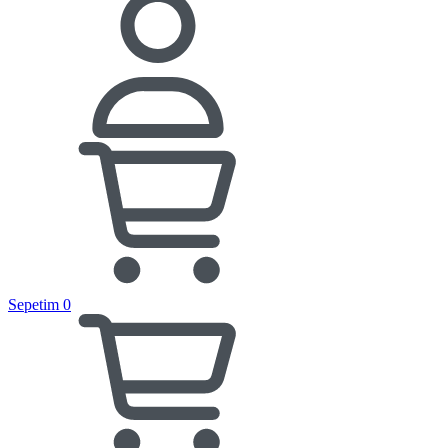
Sepetim
0