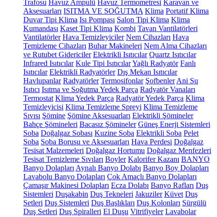
Trafosu
Havuz Ampulü
Havuz Termometresi
Karavan ve
Aksesuarları
ISITMA VE SOĞUTMA
Klima
Portatif Klima
Duvar Tipi Klima
Isı Pompası
Salon Tipi Klima
Klima
Kumandası
Kaset Tipi Klima
Kombi
Tavan Vantilatörleri
Vantilatörler
Hava Temizleyiciler
Nem Cihazları
Hava
Temizleme Cihazları
Buhar Makineleri
Nem Alma Cihazları
ve Rutubet Gidericiler
Elektrikli Isıtıcılar
Quartz Isıtıcılar
Infrared Isıtıcılar
Kule Tipi Isıtıcılar
Yağlı Radyatör
Fanlı
Isıtıcılar
Elektrikli Radyatörler
Dış Mekan Isıtıcılar
Havlupanlar
Radyatörler
Termosifonlar
Şofbenler
Ani Su
Isıtıcı
Isıtma ve Soğutma Yedek Parça
Radyatör Vanaları
Termostat
Klima Yedek Parça
Radyatör Yedek Parça
Klima
Temizleyicisi
Klima Temizleme Spreyi
Klima Temizleme
Sıvısı
Şömine
Şömine Aksesuarları
Elektrikli Şömineler
Bahçe Şömineleri
Bacasız Şömineler
Güneş Enerji Sistemleri
Soba
Doğalgaz Sobası
Kuzine Soba
Elektrikli Soba
Pelet
Soba
Soba Borusu ve Aksesuarları
Hava Perdesi
Doğalgaz
Tesisat Malzemeleri
Doğalgaz Hortumu
Doğalgaz Menfezleri
Tesisat Temizleme Sıvıları
Boyler
Kalorifer Kazanı
BANYO
Banyo Dolapları
Aynalı Banyo Dolabı
Banyo Boy Dolapları
Lavabolu Banyo Dolapları
Çok Amaçlı Banyo Dolapları
Çamaşır Makinesi Dolapları
Ecza Dolabı
Banyo Rafları
Duş
Sistemleri
Duşakabin
Duş Tekneleri
Jakuziler
Küvet
Duş
Setleri
Duş Sistemleri
Duş Başlıkları
Duş Kolonları
Sürgülü
Duş Setleri
Duş Spiralleri
El Duşu
Vitrifiyeler
Lavabolar