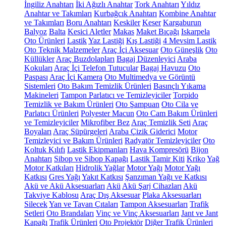
İngiliz Anahtarı
İki Ağızlı Anahtar
Tork Anahtarı
Yıldız
Anahtar ve Takımları
Kurbağcık Anahtarı
Kombine Anahtar
ve Takımları
Boru Anahtarı
Keskiler
Keser
Kargaburun
Balyoz
Balta
Kesici Aletler
Makas
Maket Bıçağı
Iskarpela
Oto Ürünleri
Lastik
Yaz Lastiği
Kış Lastiği
4 Mevsim Lastik
Oto Teknik Malzemeler
Araç İçi Aksesuar
Oto Güneşlik
Oto
Küllükler
Araç Buzdolapları
Bagaj Düzenleyici
Araba
Kokuları
Araç İçi Telefon Tutucular
Bagaj Havuzu
Oto
Paspası
Araç İçi Kamera
Oto Multimedya ve Görüntü
Sistemleri
Oto Bakım Temizlik Ürünleri
Basınçlı Yıkama
Makineleri
Tampon Parlatıcı ve Temizleyiciler
Torpido
Temizlik ve Bakım Ürünleri
Oto Şampuan
Oto Cila ve
Parlatıcı Ürünleri
Polyester Macun
Oto Cam Bakım Ürünleri
ve Temizleyiciler
Mikrofiber Bez
Araç Temizlik Seti
Araç
Boyaları
Araç Süpürgeleri
Araba Çizik Giderici
Motor
Temizleyici ve Bakım Ürünleri
Radyatör Temizleyiciler
Oto
Koltuk Kılıfı
Lastik Ekipmanları
Hava Kompresörü
Bijon
Anahtarı
Sibop ve Sibop Kapağı
Lastik Tamir Kiti
Kriko
Yağ
Motor Katkıları
Hidrolik Yağlar
Motor Yağı
Motor Yağı
Katkısı
Gres Yağı
Yakıt Katkısı
Şanzıman Yağı ve Katkısı
Akü ve Akü Aksesuarları
Akü
Akü Şarj Cihazları
Akü
Takviye Kablosu
Araç Dış Aksesuar
Plaka Aksesuarları
Silecek
Yan ve Tavan Çıtaları
Tampon Aksesuarları
Trafik
Setleri
Oto Brandaları
Vinç ve Vinç Aksesuarları
Jant ve Jant
Kapağı
Trafik Ürünleri
Oto Projektör
Diğer Trafik Ürünleri