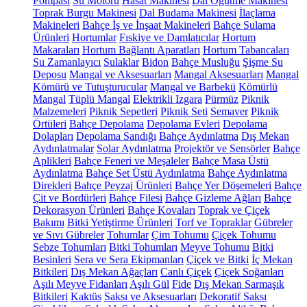
Pompası
Su Motoru
Hasat Makinesi
Dal Öğütme Makinesi
Toprak Burgu Makinesi
Dal Budama Makinesi
İlaçlama
Makineleri
Bahçe İş ve İnşaat Makineleri
Bahçe Sulama
Ürünleri
Hortumlar
Fıskiye ve Damlatıcılar
Hortum
Makaraları
Hortum Bağlantı Aparatları
Hortum Tabancaları
Su Zamanlayıcı
Sulaklar
Bidon
Bahçe Musluğu
Şişme Su
Deposu
Mangal ve Aksesuarları
Mangal Aksesuarları
Mangal
Kömürü ve Tutuşturucular
Mangal ve Barbekü
Kömürlü
Mangal
Tüplü Mangal
Elektrikli Izgara
Pürmüz
Piknik
Malzemeleri
Piknik Sepetleri
Piknik Seti
Semaver
Piknik
Örtüleri
Bahçe Depolama
Depolama Evleri
Depolama
Dolapları
Depolama Sandığı
Bahçe Aydınlatma
Dış Mekan
Aydınlatmalar
Solar Aydınlatma
Projektör ve Sensörler
Bahçe
Aplikleri
Bahçe Feneri ve Meşaleler
Bahçe Masa Üstü
Aydınlatma
Bahçe Set Üstü Aydınlatma
Bahçe Aydınlatma
Direkleri
Bahçe Peyzaj Ürünleri
Bahçe Yer Döşemeleri
Bahçe
Çit ve Bordürleri
Bahçe Filesi
Bahçe Gizleme Ağları
Bahçe
Dekorasyon Ürünleri
Bahçe Kovaları
Toprak ve Çiçek
Bakımı
Bitki Yetiştirme Ürünleri
Torf ve Topraklar
Gübreler
ve Sıvı Gübreler
Tohumlar
Çim Tohumu
Çiçek Tohumu
Sebze Tohumları
Bitki Tohumları
Meyve Tohumu
Bitki
Besinleri
Sera ve Sera Ekipmanları
Çiçek ve Bitki
İç Mekan
Bitkileri
Dış Mekan Ağaçları
Canlı Çiçek
Çiçek Soğanları
Aşılı Meyve Fidanları
Aşılı Gül
Fide
Dış Mekan Sarmaşık
Bitkileri
Kaktüs
Saksı ve Aksesuarları
Dekoratif Saksı