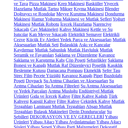
ve Tava
Pizza Makinesi
Krep Makinesi
Basküller
Yiyecek
Hazırlama
Mutfak Tartısı
Mikser
Kıyma Makinesi
Blender
Doğrayıcı ve Rondolar
Meyve Kurutma Makinesi
Dondurma
Makinesi
Hamur Yoğurma Makinesi ve Mutfak Şefleri
Yoğurt
Makinesi
Mutfak Robotu
İçecek Hazırlama
Narenciye
Sıkacağı
Çay Makineleri
Kahve Makinesi
Kettle ve Su
Isıtıcılar
Katı Meyve Sıkacağı
Elektrikli Semaver
Elektrikli
Cezve
Küçük Ev Aletleri Yedek Parça ve Aksesuarları
Mutfak
Aksesuarları
Mutfak Seti
Bulaşıklık
Askı ve Kancalar
Kaydırmaz
Mutfak Sabunluk
Mutfak Havluluk
Mutfak
Seramik ve Fayansları
Saklama ve Düzenleme
Kavanoz
Saklama ve Karıştırma Kabı
Çöp Poşeti
Sebzelikler
Saklama
Bonesi ve Kapağı
Mutfak Raf Düzenleyici
Poşetlik
Kaşıklık
Beslenme Kutusu
Damacana Pompası
Ekmeklik
Sefer Tası
Streç Film
Peçete Yüzüğü
Kavanoz Kapağı
Pipet
Buzdolabı
Poşeti
Doypack
Su Arıtma Cihazları ve Aksesuarları
Su
Arıtma Cihazları
Su Arıtma Filtreleri
Su Arıtma Aksesuarları
ve Yedek Parçaları
Arıtma Musluğu
Endüstriyel Mutfak
Ürünleri
Gıda ve İçecek
Kahve
Filtre Kahve Kağıdı
Türk
Kahvesi
Kapsül Kahve
Filtre Kahve
Çekirdek Kahve
Mutfak
Tezgahları
Laminant Mutfak Tezgahları
Ahşap Mutfak
Tezgahları
Bulaşık Makineleri
Derin Dondurucular
Su
Sebilleri
DEKORASYON VE EV GEREÇLERİ
Yılbaşı
Ürünleri
Yılbaşı Ağacı
Yılbaşı Aydınlatmaları
Yılbaşı Ağacı
Süsleri
Yılbaşı Sepeti
Yılbaşı Parti Malzemeleri
Dekoratif