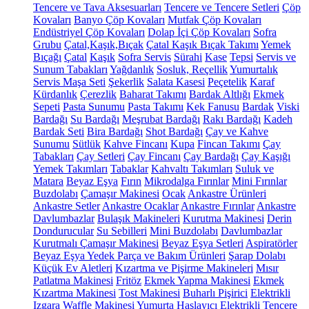
Tencere ve Tava Aksesuarları
Tencere ve Tencere Setleri
Çöp
Kovaları
Banyo Çöp Kovaları
Mutfak Çöp Kovaları
Endüstriyel Çöp Kovaları
Dolap İçi Çöp Kovaları
Sofra
Grubu
Çatal,Kaşık,Bıçak
Çatal Kaşık Bıçak Takımı
Yemek
Bıçağı
Çatal
Kaşık
Sofra Servis
Sürahi
Kase
Tepsi
Servis ve
Sunum Tabakları
Yağdanlık
Sosluk, Reçellik
Yumurtalık
Servis Maşa Seti
Şekerlik
Salata Kasesi
Peçetelik
Karaf
Kürdanlık
Çerezlik
Baharat Takımı
Bardak Altlığı
Ekmek
Sepeti
Pasta Sunumu
Pasta Takımı
Kek Fanusu
Bardak
Viski
Bardağı
Su Bardağı
Meşrubat Bardağı
Rakı Bardağı
Kadeh
Bardak Seti
Bira Bardağı
Shot Bardağı
Çay ve Kahve
Sunumu
Sütlük
Kahve Fincanı
Kupa
Fincan Takımı
Çay
Tabakları
Çay Setleri
Çay Fincanı
Çay Bardağı
Çay Kaşığı
Yemek Takımları
Tabaklar
Kahvaltı Takımları
Suluk ve
Matara
Beyaz Eşya
Fırın
Mikrodalga Fırınlar
Mini Fırınlar
Buzdolabı
Çamaşır Makinesi
Ocak
Ankastre Ürünleri
Ankastre Setler
Ankastre Ocaklar
Ankastre Fırınlar
Ankastre
Davlumbazlar
Bulaşık Makineleri
Kurutma Makinesi
Derin
Dondurucular
Su Sebilleri
Mini Buzdolabı
Davlumbazlar
Kurutmalı Çamaşır Makinesi
Beyaz Eşya Setleri
Aspiratörler
Beyaz Eşya Yedek Parça ve Bakım Ürünleri
Şarap Dolabı
Küçük Ev Aletleri
Kızartma ve Pişirme Makineleri
Mısır
Patlatma Makinesi
Fritöz
Ekmek Yapma Makinesi
Ekmek
Kızartma Makinesi
Tost Makinesi
Buharlı Pişirici
Elektrikli
Izgara
Waffle Makinesi
Yumurta Haşlayıcı
Elektrikli Tencere