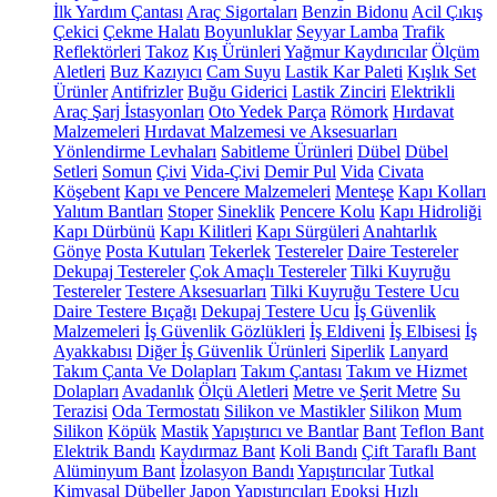
İlk Yardım Çantası
Araç Sigortaları
Benzin Bidonu
Acil Çıkış
Çekici
Çekme Halatı
Boyunluklar
Seyyar Lamba
Trafik
Reflektörleri
Takoz
Kış Ürünleri
Yağmur Kaydırıcılar
Ölçüm
Aletleri
Buz Kazıyıcı
Cam Suyu
Lastik Kar Paleti
Kışlık Set
Ürünler
Antifrizler
Buğu Giderici
Lastik Zinciri
Elektrikli
Araç Şarj İstasyonları
Oto Yedek Parça
Römork
Hırdavat
Malzemeleri
Hırdavat Malzemesi ve Aksesuarları
Yönlendirme Levhaları
Sabitleme Ürünleri
Dübel
Dübel
Setleri
Somun
Çivi
Vida-Çivi
Demir Pul
Vida
Civata
Köşebent
Kapı ve Pencere Malzemeleri
Menteşe
Kapı Kolları
Yalıtım Bantları
Stoper
Sineklik
Pencere Kolu
Kapı Hidroliği
Kapı Dürbünü
Kapı Kilitleri
Kapı Sürgüleri
Anahtarlık
Gönye
Posta Kutuları
Tekerlek
Testereler
Daire Testereler
Dekupaj Testereler
Çok Amaçlı Testereler
Tilki Kuyruğu
Testereler
Testere Aksesuarları
Tilki Kuyruğu Testere Ucu
Daire Testere Bıçağı
Dekupaj Testere Ucu
İş Güvenlik
Malzemeleri
İş Güvenlik Gözlükleri
İş Eldiveni
İş Elbisesi
İş
Ayakkabısı
Diğer İş Güvenlik Ürünleri
Siperlik
Lanyard
Takım Çanta Ve Dolapları
Takım Çantası
Takım ve Hizmet
Dolapları
Avadanlık
Ölçü Aletleri
Metre ve Şerit Metre
Su
Terazisi
Oda Termostatı
Silikon ve Mastikler
Silikon
Mum
Silikon
Köpük
Mastik
Yapıştırıcı ve Bantlar
Bant
Teflon Bant
Elektrik Bandı
Kaydırmaz Bant
Koli Bandı
Çift Taraflı Bant
Alüminyum Bant
İzolasyon Bandı
Yapıştırıcılar
Tutkal
Kimyasal Dübeller
Japon Yapıştırıcıları
Epoksi
Hızlı