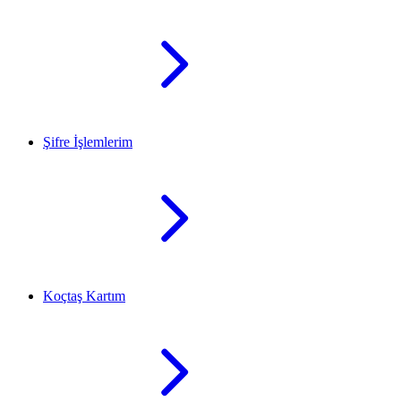
Şifre İşlemlerim
Koçtaş Kartım