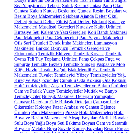
Dosya
Etiketlik
Okul Malzemeleri
Yazı Tahtası
Tahta Silgisi
Sıvı Yapıştırıcılar
Tebeşir
Suluk
Resim Çantası
Pano
Okul
Çantası
Kalem Kutusu
Beslenme Çantası
Resim Boyaları ve
Resim Boya Malzemeleri
Selobant
Ajanda
Defter
Okul
Defteri
Spiralli Defter
Fihrist
Not Defteri
Bloknot
Kırtasiye
Malzemeleri
Masaüstü Gereçleri
Kırtasiye Kağıt Ürünleri
Kırtasiye Seti
Kalem ve Yazı Gereçleri
Koli Bandı Makinesi
Para Makineleri
Para Çekmeceleri
Para Sayma Makineleri
Ofis Sarf Ürünleri
Evrak İmha Makineleri
Laminasyon
Makineleri
Barkod Okuyucu
Temizlik Gereçleri ve
Ekipmanları
Temizlik Eldiveni
Temizlik Kovası
Temizlik,
Ovma Teli
Tüy Toplama Ürünleri
Faraş
Çekpas
Fırça ve
Süpürge
Temizlik Bezleri
Temizlik Süngeri
Paspas ve Mop
Kâğıt Havlu
Tuvalet Kağıdı
Islak Mendil
Ev Temizlik
Malzemeleri
Tuvalet Temizleyici
Yüzey Temizleyiciler
Yağ,
Kireç ve Pas Çözücüler
Çubuklu Oda Kokusu
Oda Kokusu
Halı Temizleyiciler
Ahşap Temizleyiciler ve Bakım Ürünleri
Cam ve Parlak Yüzey Temizleyiciler
Mutfak ve Banyo
Temizleyiciler
Bulaşık Makinesi Deterjanı
Yumuşatıcı
Çamaşır Deterjanı
Elde Bulaşık Deterjanı
Çamaşır Leke
Çıkarıcılar
Kolonya
Pazar Arabası ve Çantası
Eğlence
Ürünleri
Parti Malzemeleri
Puzzle
Hobi Malzemeleri
Hobi
Boya ve Resim Malzemeleri
Ahşap Boyaları
Akrilik Boyalar
Sulu Boya
Yağlı Boya Seti
Eskitme Boyası
Cam ve Seramik
Boyaları
Metalik Boya
Şövale
Kumaş Boyaları
Resim Fırçası