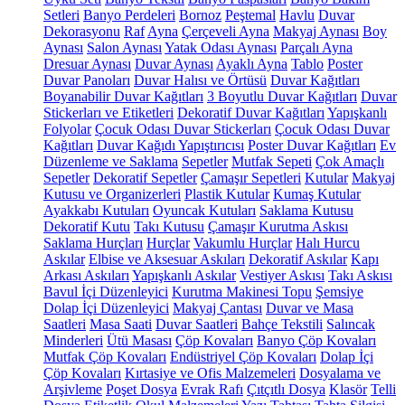
Setleri
Banyo Perdeleri
Bornoz
Peştemal
Havlu
Duvar
Dekorasyonu
Raf
Ayna
Çerçeveli Ayna
Makyaj Aynası
Boy
Aynası
Salon Aynası
Yatak Odası Aynası
Parçalı Ayna
Dresuar Aynası
Duvar Aynası
Ayaklı Ayna
Tablo
Poster
Duvar Panoları
Duvar Halısı ve Örtüsü
Duvar Kağıtları
Boyanabilir Duvar Kağıtları
3 Boyutlu Duvar Kağıtları
Duvar
Stickerları ve Etiketleri
Dekoratif Duvar Kağıtları
Yapışkanlı
Folyolar
Çocuk Odası Duvar Stickerları
Çocuk Odası Duvar
Kağıtları
Duvar Kağıdı Yapıştırıcısı
Poster Duvar Kağıtları
Ev
Düzenleme ve Saklama
Sepetler
Mutfak Sepeti
Çok Amaçlı
Sepetler
Dekoratif Sepetler
Çamaşır Sepetleri
Kutular
Makyaj
Kutusu ve Organizerleri
Plastik Kutular
Kumaş Kutular
Ayakkabı Kutuları
Oyuncak Kutuları
Saklama Kutusu
Dekoratif Kutu
Takı Kutusu
Çamaşır Kurutma Askısı
Saklama Hurçları
Hurçlar
Vakumlu Hurçlar
Halı Hurcu
Askılar
Elbise ve Aksesuar Askıları
Dekoratif Askılar
Kapı
Arkası Askıları
Yapışkanlı Askılar
Vestiyer Askısı
Takı Askısı
Bavul İçi Düzenleyici
Kurutma Makinesi Topu
Şemsiye
Dolap İçi Düzenleyici
Makyaj Çantası
Duvar ve Masa
Saatleri
Masa Saati
Duvar Saatleri
Bahçe Tekstili
Salıncak
Minderleri
Ütü Masası
Çöp Kovaları
Banyo Çöp Kovaları
Mutfak Çöp Kovaları
Endüstriyel Çöp Kovaları
Dolap İçi
Çöp Kovaları
Kırtasiye ve Ofis Malzemeleri
Dosyalama ve
Arşivleme
Poşet Dosya
Evrak Rafı
Çıtçıtlı Dosya
Klasör
Telli