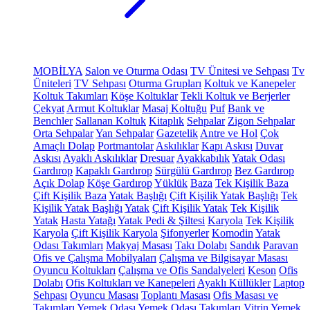
MOBİLYA
Salon ve Oturma Odası
TV Ünitesi ve Sehpası
Tv
Üniteleri
TV Sehpası
Oturma Grupları
Koltuk ve Kanepeler
Koltuk Takımları
Köşe Koltuklar
Tekli Koltuk ve Berjerler
Çekyat
Armut Koltuklar
Masaj Koltuğu
Puf
Bank ve
Benchler
Sallanan Koltuk
Kitaplık
Sehpalar
Zigon Sehpalar
Orta Sehpalar
Yan Sehpalar
Gazetelik
Antre ve Hol
Çok
Amaçlı Dolap
Portmantolar
Askılıklar
Kapı Askısı
Duvar
Askısı
Ayaklı Askılıklar
Dresuar
Ayakkabılık
Yatak Odası
Gardırop
Kapaklı Gardırop
Sürgülü Gardırop
Bez Gardırop
Açık Dolap
Köşe Gardırop
Yüklük
Baza
Tek Kişilik Baza
Çift Kişilik Baza
Yatak Başlığı
Çift Kişilik Yatak Başlığı
Tek
Kişilik Yatak Başlığı
Yatak
Çift Kişilik Yatak
Tek Kişilik
Yatak
Hasta Yatağı
Yatak Pedi & Şiltesi
Karyola
Tek Kişilik
Karyola
Çift Kişilik Karyola
Şifonyerler
Komodin
Yatak
Odası Takımları
Makyaj Masası
Takı Dolabı
Sandık
Paravan
Ofis ve Çalışma Mobilyaları
Çalışma ve Bilgisayar Masası
Oyuncu Koltukları
Çalışma ve Ofis Sandalyeleri
Keson
Ofis
Dolabı
Ofis Koltukları ve Kanepeleri
Ayaklı Küllükler
Laptop
Sehpası
Oyuncu Masası
Toplantı Masası
Ofis Masası ve
Takımları
Yemek Odası
Yemek Odası Takımları
Vitrin
Yemek