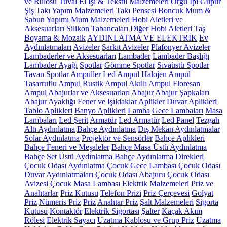
ve Rulosu
Tuval
El İşi & Tekstil Malzemeleri
Örgü İpi
Güpür
Şiş
Takı Yapım Malzemeleri
Takı Pensesi
Boncuk
Mum &
Sabun Yapımı
Mum Malzemeleri
Hobi Aletleri ve
Aksesuarları
Silikon Tabancaları
Diğer Hobi Aletleri
Taş
Boyama & Mozaik
AYDINLATMA VE ELEKTRİK
Ev
Aydınlatmaları
Avizeler
Sarkıt Avizeler
Plafonyer Avizeler
Lambaderler ve Aksesuarları
Lambader
Lambader Başlığı
Lambader Ayağı
Spotlar
Gömme Spotlar
Sıvaüstü Spotlar
Tavan Spotlar
Ampuller
Led Ampul
Halojen Ampul
Tasarruflu Ampul
Rustik Ampul
Akıllı Ampul
Floresan
Ampul
Abajurlar ve Aksesuarları
Abajur
Abajur Şapkaları
Abajur Ayaklığı
Fener ve Işıldaklar
Aplikler
Duvar Aplikleri
Tablo Aplikleri
Banyo Aplikleri
Lamba
Gece Lambaları
Masa
Lambaları
Led Şerit
Armatür
Led Armatür
Led Panel
Tezgah
Altı Aydınlatma
Bahçe Aydınlatma
Dış Mekan Aydınlatmalar
Solar Aydınlatma
Projektör ve Sensörler
Bahçe Aplikleri
Bahçe Feneri ve Meşaleler
Bahçe Masa Üstü Aydınlatma
Bahçe Set Üstü Aydınlatma
Bahçe Aydınlatma Direkleri
Çocuk Odası Aydınlatma
Çocuk Gece Lambası
Çocuk Odası
Duvar Aydınlatmaları
Çocuk Odası Abajuru
Çocuk Odası
Avizesi
Çocuk Masa Lambası
Elektrik Malzemeleri
Priz ve
Anahtarlar
Priz Kutusu
Telefon Prizi
Priz Çerçevesi
Golyat
Priz
Nümeris Priz
Priz
Anahtar Priz
Şalt Malzemeleri
Sigorta
Kutusu
Kontaktör
Elektrik Sigortası
Şalter
Kaçak Akım
Rölesi
Elektrik Sayacı
Uzatma Kablosu ve Grup Priz
Uzatma