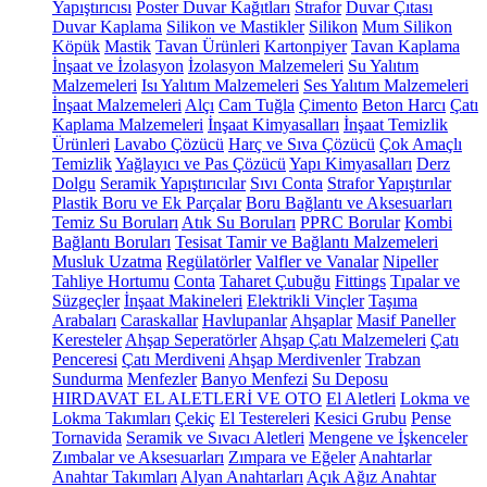
Yapıştırıcısı
Poster Duvar Kağıtları
Strafor
Duvar Çıtası
Duvar Kaplama
Silikon ve Mastikler
Silikon
Mum Silikon
Köpük
Mastik
Tavan Ürünleri
Kartonpiyer
Tavan Kaplama
İnşaat ve İzolasyon
İzolasyon Malzemeleri
Su Yalıtım
Malzemeleri
Isı Yalıtım Malzemeleri
Ses Yalıtım Malzemeleri
İnşaat Malzemeleri
Alçı
Cam Tuğla
Çimento
Beton Harcı
Çatı
Kaplama Malzemeleri
İnşaat Kimyasalları
İnşaat Temizlik
Ürünleri
Lavabo Çözücü
Harç ve Sıva Çözücü
Çok Amaçlı
Temizlik
Yağlayıcı ve Pas Çözücü
Yapı Kimyasalları
Derz
Dolgu
Seramik Yapıştırıcılar
Sıvı Conta
Strafor Yapıştırılar
Plastik Boru ve Ek Parçalar
Boru Bağlantı ve Aksesuarları
Temiz Su Boruları
Atık Su Boruları
PPRC Borular
Kombi
Bağlantı Boruları
Tesisat Tamir ve Bağlantı Malzemeleri
Musluk Uzatma
Regülatörler
Valfler ve Vanalar
Nipeller
Tahliye Hortumu
Conta
Taharet Çubuğu
Fittings
Tıpalar ve
Süzgeçler
İnşaat Makineleri
Elektrikli Vinçler
Taşıma
Arabaları
Caraskallar
Havlupanlar
Ahşaplar
Masif Paneller
Keresteler
Ahşap Seperatörler
Ahşap Çatı Malzemeleri
Çatı
Penceresi
Çatı Merdiveni
Ahşap Merdivenler
Trabzan
Sundurma
Menfezler
Banyo Menfezi
Su Deposu
HIRDAVAT EL ALETLERİ VE OTO
El Aletleri
Lokma ve
Lokma Takımları
Çekiç
El Testereleri
Kesici Grubu
Pense
Tornavida
Seramik ve Sıvacı Aletleri
Mengene ve İşkenceler
Zımbalar ve Aksesuarları
Zımpara ve Eğeler
Anahtarlar
Anahtar Takımları
Alyan Anahtarları
Açık Ağız Anahtar