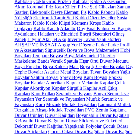
Kabloları
Çoklu Grup Prizleri
Kablolar
Kablo Aksesuarları
Akım Korumalı Priz
Kapı Zilleri
Pil ve Şarj Cihazları
Zaman
Saatleri
Elektronik Devre Elemanı
Fiş
Kablo Pabucu
Kablo
Yüksüğü
Elektronik Tamir Seti
Kablo Düzenleyiciler
Susta
Makaron Kablo
Kablo Klipsi
Klemens
Kroşe
Kablo
Toplayıcı
Kablo Kanalı
Adaptör
Duy
Buat Kutusu ve Kapağı
Aydınlatma Halatları ve Zincirleri
Enerji Sistemleri
Güneş
Paneli
Lityum Akü
Jel Akü
İnverter
Tavan Vantilatörleri
AHŞAP VE İNŞAAT
Ahşap Yer Döşeme
Parke
Parke Profil
ve Aksesuarları
Süpürgelik
Boya ve Boya Malzemeleri
Hobi
Boyaları
Tempare Boyası
Boya Malzemeleri
Tinerler
Maskeleme Bandı
Vernik
Spatula
Hışır Örtü
Duvar Macunu
Boya Fırçaları
Boya Rulosu
Mala
Boya
İç Cephe Boyalar
Dış
Cephe Boyalar
Astarlar
Metal Boyaları
Tavan Boyaları
Yağlı
Boyalar
Yalıtım Boyası
Sprey Boya
Kapı Boyası
Epoksi
Boyalar
Kapılar
Amerikan Kapılar
Melamin Kapılar
Çelik
Kapılar
Akordiyon Kapılar
Sürgülü Kapılar
Acil Çıkış
Kapıları
Kapı Kolları
Seramik ve Fayans
Banyo Seramik ve
Fayansları
Yer Seramik ve Fayansları
Mutfak Seramik ve
Fayansları
Karo
Mozaik
Mutfak Tezgahları
Laminant Mutfak
Tezgahları
Ahşap Mutfak Tezgahları
PVC Zemin Kaplama
Duvar Ürünleri
Duvar Kağıtları
Boyanabilir Duvar Kağıtları
3 Boyutlu Duvar Kağıtları
Duvar Stickerları ve Etiketleri
Dekoratif Duvar Kağıtları
Yapışkanlı Folyolar
Çocuk Odası
Duvar Stickerları
Çocuk Odası Duvar Kağıtları
Duvar Kağıdı