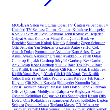
MOBİLYA
Salon ve Oturma Odası
TV Ünitesi ve Sehpası
Tv
Üniteleri
TV Sehpası
Oturma Grupları
Koltuk ve Kanepeler
Koltuk Takımları
Köşe Koltuklar
Tekli Koltuk ve Berjerler
Çekyat
Armut Koltuklar
Masaj Koltuğu
Puf
Bank ve
Benchler
Sallanan Koltuk
Kitaplık
Sehpalar
Zigon Sehpalar
Orta Sehpalar
Yan Sehpalar
Gazetelik
Antre ve Hol
Çok
Amaçlı Dolap
Portmantolar
Askılıklar
Kapı Askısı
Duvar
Askısı
Ayaklı Askılıklar
Dresuar
Ayakkabılık
Yatak Odası
Gardırop
Kapaklı Gardırop
Sürgülü Gardırop
Bez Gardırop
Açık Dolap
Köşe Gardırop
Yüklük
Baza
Tek Kişilik Baza
Çift Kişilik Baza
Yatak Başlığı
Çift Kişilik Yatak Başlığı
Tek
Kişilik Yatak Başlığı
Yatak
Çift Kişilik Yatak
Tek Kişilik
Yatak
Hasta Yatağı
Yatak Pedi & Şiltesi
Karyola
Tek Kişilik
Karyola
Çift Kişilik Karyola
Şifonyerler
Komodin
Yatak
Odası Takımları
Makyaj Masası
Takı Dolabı
Sandık
Paravan
Ofis ve Çalışma Mobilyaları
Çalışma ve Bilgisayar Masası
Oyuncu Koltukları
Çalışma ve Ofis Sandalyeleri
Keson
Ofis
Dolabı
Ofis Koltukları ve Kanepeleri
Ayaklı Küllükler
Laptop
Sehpası
Oyuncu Masası
Toplantı Masası
Ofis Masası ve
Takımları
Yemek Odası
Yemek Odası Takımları
Vitrin
Yemek