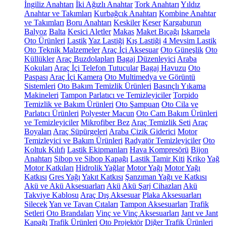
İngiliz Anahtarı
İki Ağızlı Anahtar
Tork Anahtarı
Yıldız
Anahtar ve Takımları
Kurbağcık Anahtarı
Kombine Anahtar
ve Takımları
Boru Anahtarı
Keskiler
Keser
Kargaburun
Balyoz
Balta
Kesici Aletler
Makas
Maket Bıçağı
Iskarpela
Oto Ürünleri
Lastik
Yaz Lastiği
Kış Lastiği
4 Mevsim Lastik
Oto Teknik Malzemeler
Araç İçi Aksesuar
Oto Güneşlik
Oto
Küllükler
Araç Buzdolapları
Bagaj Düzenleyici
Araba
Kokuları
Araç İçi Telefon Tutucular
Bagaj Havuzu
Oto
Paspası
Araç İçi Kamera
Oto Multimedya ve Görüntü
Sistemleri
Oto Bakım Temizlik Ürünleri
Basınçlı Yıkama
Makineleri
Tampon Parlatıcı ve Temizleyiciler
Torpido
Temizlik ve Bakım Ürünleri
Oto Şampuan
Oto Cila ve
Parlatıcı Ürünleri
Polyester Macun
Oto Cam Bakım Ürünleri
ve Temizleyiciler
Mikrofiber Bez
Araç Temizlik Seti
Araç
Boyaları
Araç Süpürgeleri
Araba Çizik Giderici
Motor
Temizleyici ve Bakım Ürünleri
Radyatör Temizleyiciler
Oto
Koltuk Kılıfı
Lastik Ekipmanları
Hava Kompresörü
Bijon
Anahtarı
Sibop ve Sibop Kapağı
Lastik Tamir Kiti
Kriko
Yağ
Motor Katkıları
Hidrolik Yağlar
Motor Yağı
Motor Yağı
Katkısı
Gres Yağı
Yakıt Katkısı
Şanzıman Yağı ve Katkısı
Akü ve Akü Aksesuarları
Akü
Akü Şarj Cihazları
Akü
Takviye Kablosu
Araç Dış Aksesuar
Plaka Aksesuarları
Silecek
Yan ve Tavan Çıtaları
Tampon Aksesuarları
Trafik
Setleri
Oto Brandaları
Vinç ve Vinç Aksesuarları
Jant ve Jant
Kapağı
Trafik Ürünleri
Oto Projektör
Diğer Trafik Ürünleri