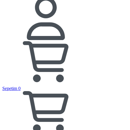
Sepetim
0