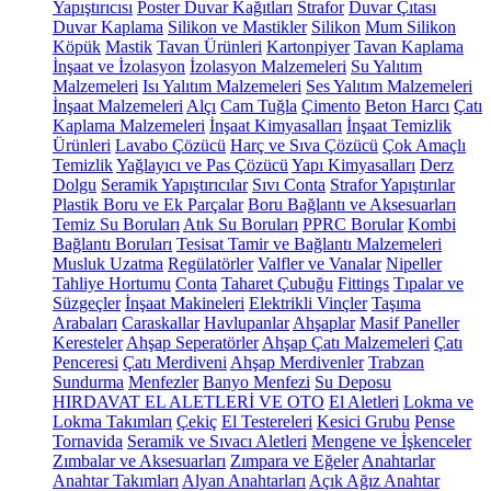
Yapıştırıcısı
Poster Duvar Kağıtları
Strafor
Duvar Çıtası
Duvar Kaplama
Silikon ve Mastikler
Silikon
Mum Silikon
Köpük
Mastik
Tavan Ürünleri
Kartonpiyer
Tavan Kaplama
İnşaat ve İzolasyon
İzolasyon Malzemeleri
Su Yalıtım
Malzemeleri
Isı Yalıtım Malzemeleri
Ses Yalıtım Malzemeleri
İnşaat Malzemeleri
Alçı
Cam Tuğla
Çimento
Beton Harcı
Çatı
Kaplama Malzemeleri
İnşaat Kimyasalları
İnşaat Temizlik
Ürünleri
Lavabo Çözücü
Harç ve Sıva Çözücü
Çok Amaçlı
Temizlik
Yağlayıcı ve Pas Çözücü
Yapı Kimyasalları
Derz
Dolgu
Seramik Yapıştırıcılar
Sıvı Conta
Strafor Yapıştırılar
Plastik Boru ve Ek Parçalar
Boru Bağlantı ve Aksesuarları
Temiz Su Boruları
Atık Su Boruları
PPRC Borular
Kombi
Bağlantı Boruları
Tesisat Tamir ve Bağlantı Malzemeleri
Musluk Uzatma
Regülatörler
Valfler ve Vanalar
Nipeller
Tahliye Hortumu
Conta
Taharet Çubuğu
Fittings
Tıpalar ve
Süzgeçler
İnşaat Makineleri
Elektrikli Vinçler
Taşıma
Arabaları
Caraskallar
Havlupanlar
Ahşaplar
Masif Paneller
Keresteler
Ahşap Seperatörler
Ahşap Çatı Malzemeleri
Çatı
Penceresi
Çatı Merdiveni
Ahşap Merdivenler
Trabzan
Sundurma
Menfezler
Banyo Menfezi
Su Deposu
HIRDAVAT EL ALETLERİ VE OTO
El Aletleri
Lokma ve
Lokma Takımları
Çekiç
El Testereleri
Kesici Grubu
Pense
Tornavida
Seramik ve Sıvacı Aletleri
Mengene ve İşkenceler
Zımbalar ve Aksesuarları
Zımpara ve Eğeler
Anahtarlar
Anahtar Takımları
Alyan Anahtarları
Açık Ağız Anahtar