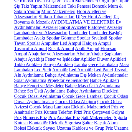
ve Rulosu
Tuval
El İşi & Tekstil Malzemeleri
Örgü İpi
Güpür
Şiş
Takı Yapım Malzemeleri
Takı Pensesi
Boncuk
Mum &
Sabun Yapımı
Mum Malzemeleri
Hobi Aletleri ve
Aksesuarları
Silikon Tabancaları
Diğer Hobi Aletleri
Taş
Boyama & Mozaik
AYDINLATMA VE ELEKTRİK
Ev
Aydınlatmaları
Avizeler
Sarkıt Avizeler
Plafonyer Avizeler
Lambaderler ve Aksesuarları
Lambader
Lambader Başlığı
Lambader Ayağı
Spotlar
Gömme Spotlar
Sıvaüstü Spotlar
Tavan Spotlar
Ampuller
Led Ampul
Halojen Ampul
Tasarruflu Ampul
Rustik Ampul
Akıllı Ampul
Floresan
Ampul
Abajurlar ve Aksesuarları
Abajur
Abajur Şapkaları
Abajur Ayaklığı
Fener ve Işıldaklar
Aplikler
Duvar Aplikleri
Tablo Aplikleri
Banyo Aplikleri
Lamba
Gece Lambaları
Masa
Lambaları
Led Şerit
Armatür
Led Armatür
Led Panel
Tezgah
Altı Aydınlatma
Bahçe Aydınlatma
Dış Mekan Aydınlatmalar
Solar Aydınlatma
Projektör ve Sensörler
Bahçe Aplikleri
Bahçe Feneri ve Meşaleler
Bahçe Masa Üstü Aydınlatma
Bahçe Set Üstü Aydınlatma
Bahçe Aydınlatma Direkleri
Çocuk Odası Aydınlatma
Çocuk Gece Lambası
Çocuk Odası
Duvar Aydınlatmaları
Çocuk Odası Abajuru
Çocuk Odası
Avizesi
Çocuk Masa Lambası
Elektrik Malzemeleri
Priz ve
Anahtarlar
Priz Kutusu
Telefon Prizi
Priz Çerçevesi
Golyat
Priz
Nümeris Priz
Priz
Anahtar Priz
Şalt Malzemeleri
Sigorta
Kutusu
Kontaktör
Elektrik Sigortası
Şalter
Kaçak Akım
Rölesi
Elektrik Sayacı
Uzatma Kablosu ve Grup Priz
Uzatma