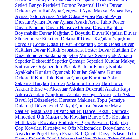
Setleri
Banyo Perdeleri
Bornoz
Peştemal
Havlu
Duvar
Dekorasyonu
Raf
Ayna
Çerçeveli Ayna
Makyaj Aynası
Boy
Aynası
Salon Aynası
Yatak Odası Aynası
Parçalı Ayna
Dresuar Aynası
Duvar Aynası
Ayaklı Ayna
Tablo
Poster
Duvar Panoları
Duvar Halısı ve Örtüsü
Duvar Kağıtları
Boyanabilir Duvar Kağıtları
3 Boyutlu Duvar Kağıtları
Duvar
Stickerları ve Etiketleri
Dekoratif Duvar Kağıtları
Yapışkanlı
Folyolar
Çocuk Odası Duvar Stickerları
Çocuk Odası Duvar
Kağıtları
Duvar Kağıdı Yapıştırıcısı
Poster Duvar Kağıtları
Ev
Düzenleme ve Saklama
Sepetler
Mutfak Sepeti
Çok Amaçlı
Sepetler
Dekoratif Sepetler
Çamaşır Sepetleri
Kutular
Makyaj
Kutusu ve Organizerleri
Plastik Kutular
Kumaş Kutular
Ayakkabı Kutuları
Oyuncak Kutuları
Saklama Kutusu
Dekoratif Kutu
Takı Kutusu
Çamaşır Kurutma Askısı
Saklama Hurçları
Hurçlar
Vakumlu Hurçlar
Halı Hurcu
Askılar
Elbise ve Aksesuar Askıları
Dekoratif Askılar
Kapı
Arkası Askıları
Yapışkanlı Askılar
Vestiyer Askısı
Takı Askısı
Bavul İçi Düzenleyici
Kurutma Makinesi Topu
Şemsiye
Dolap İçi Düzenleyici
Makyaj Çantası
Duvar ve Masa
Saatleri
Masa Saati
Duvar Saatleri
Bahçe Tekstili
Salıncak
Minderleri
Ütü Masası
Çöp Kovaları
Banyo Çöp Kovaları
Mutfak Çöp Kovaları
Endüstriyel Çöp Kovaları
Dolap İçi
Çöp Kovaları
Kırtasiye ve Ofis Malzemeleri
Dosyalama ve
Arşivleme
Poşet Dosya
Evrak Rafı
Çıtçıtlı Dosya
Klasör
Telli