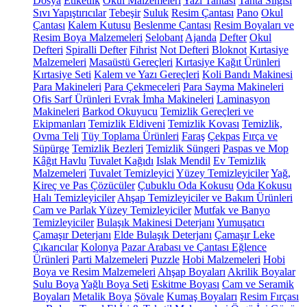
Dosya
Etiketlik
Okul Malzemeleri
Yazı Tahtası
Tahta Silgisi
Sıvı Yapıştırıcılar
Tebeşir
Suluk
Resim Çantası
Pano
Okul
Çantası
Kalem Kutusu
Beslenme Çantası
Resim Boyaları ve
Resim Boya Malzemeleri
Selobant
Ajanda
Defter
Okul
Defteri
Spiralli Defter
Fihrist
Not Defteri
Bloknot
Kırtasiye
Malzemeleri
Masaüstü Gereçleri
Kırtasiye Kağıt Ürünleri
Kırtasiye Seti
Kalem ve Yazı Gereçleri
Koli Bandı Makinesi
Para Makineleri
Para Çekmeceleri
Para Sayma Makineleri
Ofis Sarf Ürünleri
Evrak İmha Makineleri
Laminasyon
Makineleri
Barkod Okuyucu
Temizlik Gereçleri ve
Ekipmanları
Temizlik Eldiveni
Temizlik Kovası
Temizlik,
Ovma Teli
Tüy Toplama Ürünleri
Faraş
Çekpas
Fırça ve
Süpürge
Temizlik Bezleri
Temizlik Süngeri
Paspas ve Mop
Kâğıt Havlu
Tuvalet Kağıdı
Islak Mendil
Ev Temizlik
Malzemeleri
Tuvalet Temizleyici
Yüzey Temizleyiciler
Yağ,
Kireç ve Pas Çözücüler
Çubuklu Oda Kokusu
Oda Kokusu
Halı Temizleyiciler
Ahşap Temizleyiciler ve Bakım Ürünleri
Cam ve Parlak Yüzey Temizleyiciler
Mutfak ve Banyo
Temizleyiciler
Bulaşık Makinesi Deterjanı
Yumuşatıcı
Çamaşır Deterjanı
Elde Bulaşık Deterjanı
Çamaşır Leke
Çıkarıcılar
Kolonya
Pazar Arabası ve Çantası
Eğlence
Ürünleri
Parti Malzemeleri
Puzzle
Hobi Malzemeleri
Hobi
Boya ve Resim Malzemeleri
Ahşap Boyaları
Akrilik Boyalar
Sulu Boya
Yağlı Boya Seti
Eskitme Boyası
Cam ve Seramik
Boyaları
Metalik Boya
Şövale
Kumaş Boyaları
Resim Fırçası