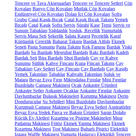
Tencere ve Tava Aksesuarları
Tencere ve Tencere Setleri
Çöp
Kovaları
Banyo Çöp Kovaları
Mutfak Çöp Kovaları
Endüstriyel Çöp Kovaları
Dolap İçi Çöp Kovaları
Sofra
Grubu
Çatal,Kaşık,Bıçak
Çatal Kaşık Bıçak Takımı
Yemek
Bıçağı
Çatal
Kaşık
Sofra Servis
Sürahi
Kase
Tepsi
Servis ve
Sunum Tabakları
Yağdanlık
Sosluk, Reçellik
Yumurtalık
Servis Maşa Seti
Şekerlik
Salata Kasesi
Peçetelik
Karaf
Kürdanlık
Çerezlik
Baharat Takımı
Bardak Altlığı
Ekmek
Sepeti
Pasta Sunumu
Pasta Takımı
Kek Fanusu
Bardak
Viski
Bardağı
Su Bardağı
Meşrubat Bardağı
Rakı Bardağı
Kadeh
Bardak Seti
Bira Bardağı
Shot Bardağı
Çay ve Kahve
Sunumu
Sütlük
Kahve Fincanı
Kupa
Fincan Takımı
Çay
Tabakları
Çay Setleri
Çay Fincanı
Çay Bardağı
Çay Kaşığı
Yemek Takımları
Tabaklar
Kahvaltı Takımları
Suluk ve
Matara
Beyaz Eşya
Fırın
Mikrodalga Fırınlar
Mini Fırınlar
Buzdolabı
Çamaşır Makinesi
Ocak
Ankastre Ürünleri
Ankastre Setler
Ankastre Ocaklar
Ankastre Fırınlar
Ankastre
Davlumbazlar
Bulaşık Makineleri
Kurutma Makinesi
Derin
Dondurucular
Su Sebilleri
Mini Buzdolabı
Davlumbazlar
Kurutmalı Çamaşır Makinesi
Beyaz Eşya Setleri
Aspiratörler
Beyaz Eşya Yedek Parça ve Bakım Ürünleri
Şarap Dolabı
Küçük Ev Aletleri
Kızartma ve Pişirme Makineleri
Mısır
Patlatma Makinesi
Fritöz
Ekmek Yapma Makinesi
Ekmek
Kızartma Makinesi
Tost Makinesi
Buharlı Pişirici
Elektrikli
Izgara
Waffle Makinesi
Yumurta Haşlayıcı
Elektrikli Tencere