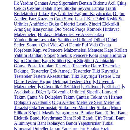
İlk Yardım Çantası
Araç Sigortaları
Benzin Bidonu
Acil Çıkış
Çekici
Çekme Halatı
Boyunluklar
Seyyar Lamba
Trafik
Reflektörleri
Takoz
Kış Ürünleri
Yağmur Kaydırıcılar
Ölçüm
Aletleri
Buz Kazıyıcı
Cam Suyu
Lastik Kar Paleti
Kışlık Set
Ürünler
Antifrizler
Buğu Giderici
Lastik Zinciri
Elektrikli
Araç Şarj İstasyonları
Oto Yedek Parça
Römork
Hırdavat
Malzemeleri
Hırdavat Malzemesi ve Aksesuarları
Yönlendirme Levhaları
Sabitleme Ürünleri
Dübel
Dübel
Setleri
Somun
Çivi
Vida-Çivi
Demir Pul
Vida
Civata
Köşebent
Kapı ve Pencere Malzemeleri
Menteşe
Kapı Kolları
Yalıtım Bantları
Stoper
Sineklik
Pencere Kolu
Kapı Hidroliği
Kapı Dürbünü
Kapı Kilitleri
Kapı Sürgüleri
Anahtarlık
Gönye
Posta Kutuları
Tekerlek
Testereler
Daire Testereler
Dekupaj Testereler
Çok Amaçlı Testereler
Tilki Kuyruğu
Testereler
Testere Aksesuarları
Tilki Kuyruğu Testere Ucu
Daire Testere Bıçağı
Dekupaj Testere Ucu
İş Güvenlik
Malzemeleri
İş Güvenlik Gözlükleri
İş Eldiveni
İş Elbisesi
İş
Ayakkabısı
Diğer İş Güvenlik Ürünleri
Siperlik
Lanyard
Takım Çanta Ve Dolapları
Takım Çantası
Takım ve Hizmet
Dolapları
Avadanlık
Ölçü Aletleri
Metre ve Şerit Metre
Su
Terazisi
Oda Termostatı
Silikon ve Mastikler
Silikon
Mum
Silikon
Köpük
Mastik
Yapıştırıcı ve Bantlar
Bant
Teflon Bant
Elektrik Bandı
Kaydırmaz Bant
Koli Bandı
Çift Taraflı Bant
Alüminyum Bant
İzolasyon Bandı
Yapıştırıcılar
Tutkal
Kimyasal Dübeller
Japon Yapıştırıcıları
Epoksi
Hızlı