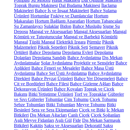
Pompası
Su Motoru
Hasat Makinesi
Dal Öğütme Makinesi
Toprak Burgu Makinesi
Dal Budama Makinesi
İlaçlama
Makineleri
Bahçe İş ve İnşaat Makineleri
Bahçe Sulama
Ürünleri
Hortumlar
Fıskiye ve Damlatıcılar
Hortum
Makaraları
Hortum Bağlantı Aparatları
Hortum Tabancaları
Su Zamanlayıcı
Sulaklar
Bidon
Bahçe Musluğu
Şişme Su
Deposu
Mangal ve Aksesuarları
Mangal Aksesuarları
Mangal
Kömürü ve Tutuşturucular
Mangal ve Barbekü
Kömürlü
Mangal
Tüplü Mangal
Elektrikli Izgara
Pürmüz
Piknik
Malzemeleri
Piknik Sepetleri
Piknik Seti
Semaver
Piknik
Örtüleri
Bahçe Depolama
Depolama Evleri
Depolama
Dolapları
Depolama Sandığı
Bahçe Aydınlatma
Dış Mekan
Aydınlatmalar
Solar Aydınlatma
Projektör ve Sensörler
Bahçe
Aplikleri
Bahçe Feneri ve Meşaleler
Bahçe Masa Üstü
Aydınlatma
Bahçe Set Üstü Aydınlatma
Bahçe Aydınlatma
Direkleri
Bahçe Peyzaj Ürünleri
Bahçe Yer Döşemeleri
Bahçe
Çit ve Bordürleri
Bahçe Filesi
Bahçe Gizleme Ağları
Bahçe
Dekorasyon Ürünleri
Bahçe Kovaları
Toprak ve Çiçek
Bakımı
Bitki Yetiştirme Ürünleri
Torf ve Topraklar
Gübreler
ve Sıvı Gübreler
Tohumlar
Çim Tohumu
Çiçek Tohumu
Sebze Tohumları
Bitki Tohumları
Meyve Tohumu
Bitki
Besinleri
Sera ve Sera Ekipmanları
Çiçek ve Bitki
İç Mekan
Bitkileri
Dış Mekan Ağaçları
Canlı Çiçek
Çiçek Soğanları
Aşılı Meyve Fidanları
Aşılı Gül
Fide
Dış Mekan Sarmaşık
Bitkileri
Kaktüs
Saksı ve Aksesuarları
Dekoratif Saksı