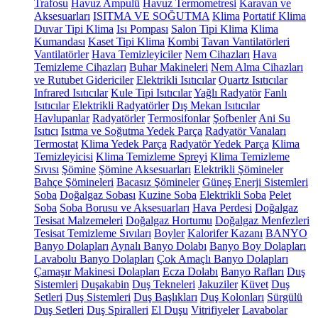
Trafosu
Havuz Ampulü
Havuz Termometresi
Karavan ve
Aksesuarları
ISITMA VE SOĞUTMA
Klima
Portatif Klima
Duvar Tipi Klima
Isı Pompası
Salon Tipi Klima
Klima
Kumandası
Kaset Tipi Klima
Kombi
Tavan Vantilatörleri
Vantilatörler
Hava Temizleyiciler
Nem Cihazları
Hava
Temizleme Cihazları
Buhar Makineleri
Nem Alma Cihazları
ve Rutubet Gidericiler
Elektrikli Isıtıcılar
Quartz Isıtıcılar
Infrared Isıtıcılar
Kule Tipi Isıtıcılar
Yağlı Radyatör
Fanlı
Isıtıcılar
Elektrikli Radyatörler
Dış Mekan Isıtıcılar
Havlupanlar
Radyatörler
Termosifonlar
Şofbenler
Ani Su
Isıtıcı
Isıtma ve Soğutma Yedek Parça
Radyatör Vanaları
Termostat
Klima Yedek Parça
Radyatör Yedek Parça
Klima
Temizleyicisi
Klima Temizleme Spreyi
Klima Temizleme
Sıvısı
Şömine
Şömine Aksesuarları
Elektrikli Şömineler
Bahçe Şömineleri
Bacasız Şömineler
Güneş Enerji Sistemleri
Soba
Doğalgaz Sobası
Kuzine Soba
Elektrikli Soba
Pelet
Soba
Soba Borusu ve Aksesuarları
Hava Perdesi
Doğalgaz
Tesisat Malzemeleri
Doğalgaz Hortumu
Doğalgaz Menfezleri
Tesisat Temizleme Sıvıları
Boyler
Kalorifer Kazanı
BANYO
Banyo Dolapları
Aynalı Banyo Dolabı
Banyo Boy Dolapları
Lavabolu Banyo Dolapları
Çok Amaçlı Banyo Dolapları
Çamaşır Makinesi Dolapları
Ecza Dolabı
Banyo Rafları
Duş
Sistemleri
Duşakabin
Duş Tekneleri
Jakuziler
Küvet
Duş
Setleri
Duş Sistemleri
Duş Başlıkları
Duş Kolonları
Sürgülü
Duş Setleri
Duş Spiralleri
El Duşu
Vitrifiyeler
Lavabolar