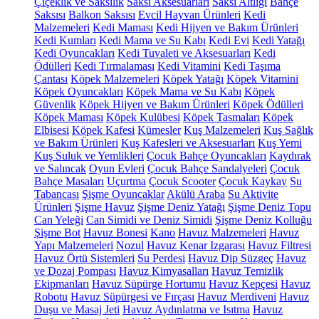
Çiçeklik ve Saksılık
Saksı Aksesuarları
Saksı Altlığı
Bahçe
Saksısı
Balkon Saksısı
Evcil Hayvan Ürünleri
Kedi
Malzemeleri
Kedi Maması
Kedi Hijyen ve Bakım Ürünleri
Kedi Kumları
Kedi Mama ve Su Kabı
Kedi Evi
Kedi Yatağı
Kedi Oyuncakları
Kedi Tuvaleti ve Aksesuarları
Kedi
Ödülleri
Kedi Tırmalaması
Kedi Vitamini
Kedi Taşıma
Çantası
Köpek Malzemeleri
Köpek Yatağı
Köpek Vitamini
Köpek Oyuncakları
Köpek Mama ve Su Kabı
Köpek
Güvenlik
Köpek Hijyen ve Bakım Ürünleri
Köpek Ödülleri
Köpek Maması
Köpek Kulübesi
Köpek Tasmaları
Köpek
Elbisesi
Köpek Kafesi
Kümesler
Kuş Malzemeleri
Kuş Sağlık
ve Bakım Ürünleri
Kuş Kafesleri ve Aksesuarları
Kuş Yemi
Kuş Suluk ve Yemlikleri
Çocuk Bahçe Oyuncakları
Kaydırak
ve Salıncak
Oyun Evleri
Çocuk Bahçe Sandalyeleri
Çocuk
Bahçe Masaları
Uçurtma
Çocuk Scooter
Çocuk Kaykay
Su
Tabancası
Şişme Oyuncaklar
Akülü Araba
Su Aktivite
Ürünleri
Şişme Havuz
Şişme Deniz Yatağı
Şişme Deniz Topu
Can Yeleği
Can Simidi ve Deniz Simidi
Şişme Deniz Kolluğu
Şişme Bot
Havuz Bonesi
Kano
Havuz Malzemeleri
Havuz
Yapı Malzemeleri
Nozul
Havuz Kenar Izgarası
Havuz Filtresi
Havuz Örtü Sistemleri
Su Perdesi
Havuz Dip Süzgeç
Havuz
ve Dozaj Pompası
Havuz Kimyasalları
Havuz Temizlik
Ekipmanları
Havuz Süpürge Hortumu
Havuz Kepçesi
Havuz
Robotu
Havuz Süpürgesi ve Fırçası
Havuz Merdiveni
Havuz
Duşu ve Masaj Jeti
Havuz Aydınlatma ve Isıtma
Havuz