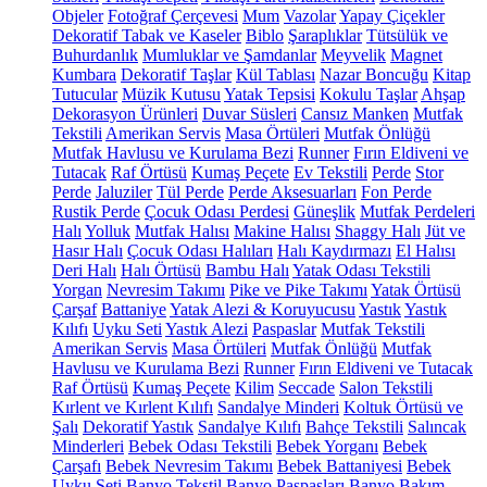
Objeler
Fotoğraf Çerçevesi
Mum
Vazolar
Yapay Çiçekler
Dekoratif Tabak ve Kaseler
Biblo
Şaraplıklar
Tütsülük ve
Buhurdanlık
Mumluklar ve Şamdanlar
Meyvelik
Magnet
Kumbara
Dekoratif Taşlar
Kül Tablası
Nazar Boncuğu
Kitap
Tutucular
Müzik Kutusu
Yatak Tepsisi
Kokulu Taşlar
Ahşap
Dekorasyon Ürünleri
Duvar Süsleri
Cansız Manken
Mutfak
Tekstili
Amerikan Servis
Masa Örtüleri
Mutfak Önlüğü
Mutfak Havlusu ve Kurulama Bezi
Runner
Fırın Eldiveni ve
Tutacak
Raf Örtüsü
Kumaş Peçete
Ev Tekstili
Perde
Stor
Perde
Jaluziler
Tül Perde
Perde Aksesuarları
Fon Perde
Rustik Perde
Çocuk Odası Perdesi
Güneşlik
Mutfak Perdeleri
Halı
Yolluk
Mutfak Halısı
Makine Halısı
Shaggy Halı
Jüt ve
Hasır Halı
Çocuk Odası Halıları
Halı Kaydırmazı
El Halısı
Deri Halı
Halı Örtüsü
Bambu Halı
Yatak Odası Tekstili
Yorgan
Nevresim Takımı
Pike ve Pike Takımı
Yatak Örtüsü
Çarşaf
Battaniye
Yatak Alezi & Koruyucusu
Yastık
Yastık
Kılıfı
Uyku Seti
Yastık Alezi
Paspaslar
Mutfak Tekstili
Amerikan Servis
Masa Örtüleri
Mutfak Önlüğü
Mutfak
Havlusu ve Kurulama Bezi
Runner
Fırın Eldiveni ve Tutacak
Raf Örtüsü
Kumaş Peçete
Kilim
Seccade
Salon Tekstili
Kırlent ve Kırlent Kılıfı
Sandalye Minderi
Koltuk Örtüsü ve
Şalı
Dekoratif Yastık
Sandalye Kılıfı
Bahçe Tekstili
Salıncak
Minderleri
Bebek Odası Tekstili
Bebek Yorganı
Bebek
Çarşafı
Bebek Nevresim Takımı
Bebek Battaniyesi
Bebek
Uyku Seti
Banyo Tekstil
Banyo Paspasları
Banyo Bakım