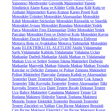
Yapıştırıcı
Merdivenler
Güvenlik Malzemeleri
Yangın
Söndürücü
Alarm
Kasa ve Kilitler
Çelik Kasa
Kilit
Kutu ve
Ambalaj Malzemeleri
Kargo Kutusu
Kargo Poşeti
Koli
Motosiklet Ürünleri
Motorsiklet Aksesuarları
Motosiklet
Kilidi
Motosiklet Stickerları
Motosiklet Rüzgarlık ve Siperlik
Motosiklet Aynası
Motosiklet Brandası
Motorsiklet Yedek
Parça
Motosiklet Fren Ekipmanları
Diğer Motosiklet Yedek
Parçaları
Motosiklet Fren ve Debriyaj Kolu
Motosiklet Kayışı
Motosiklet Zinciri
Motosiklet Giyim
Motorcu Eldiveni
Motorcu Botu ve Ayakkabısı
Motorcu Yağmurluk
Motosiklet
Kaskı
ELEKTRİKLİ EL ALETLERİ
Akülü Vidalamalar
Şarjlı Vidalamalar
Kablolu Vidalamalar
Vidalama Uçları
Matkaplar
Darbeli Matkaplar
Akülü Matkap ve Vidalamalar
Matkap Ucu ve Setleri
Somun Sıkma Makineleri
Darbesiz
Matkaplar
Manyetik Matkap
Sütunlu Matkap
Matkap Tezgahı
Kırıcılar ve Deliciler
Zımpara ve Polisaj
Zımpara Makineleri
Polisaj Makineleri
Planyalar
Zımpara Kağıdı ve Aksesuarları
Testereler
Daire Testereler
Dekupaj Testereler
Çok Amaçlı
Testereler
Tilki Kuyruğu Testereler
Testere Aksesuarları
Tilki
Kuyruğu Testere Ucu
Daire Testere Bıçağı
Dekupaj Testere
Ucu
Bahçe Makineleri
Çapalama Makinesi
Tırpan
Çit
Budama Makinesi
Hidrofor
Yaprak Toplama Makinesi
Motorlu Testere
Elektrikli Testereler
Benzinli Testereler
Testere Zincirleri ve Yağları
Çim Biçme Makinesi
Benzinli
Çim Biçme Makinesi
Elektrikli Çim Biçme Makinesi
Kenar