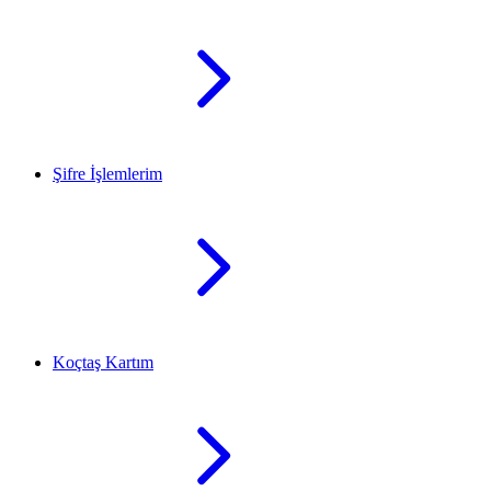
Şifre İşlemlerim
Koçtaş Kartım