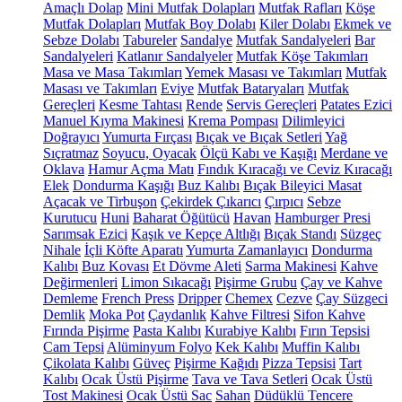
Amaçlı Dolap
Mini Mutfak Dolapları
Mutfak Rafları
Köşe
Mutfak Dolapları
Mutfak Boy Dolabı
Kiler Dolabı
Ekmek ve
Sebze Dolabı
Tabureler
Sandalye
Mutfak Sandalyeleri
Bar
Sandalyeleri
Katlanır Sandalyeler
Mutfak Köşe Takımları
Masa ve Masa Takımları
Yemek Masası ve Takımları
Mutfak
Masası ve Takımları
Eviye
Mutfak Bataryaları
Mutfak
Gereçleri
Kesme Tahtası
Rende
Servis Gereçleri
Patates Ezici
Manuel Kıyma Makinesi
Krema Pompası
Dilimleyici
Doğrayıcı
Yumurta Fırçası
Bıçak ve Bıçak Setleri
Yağ
Sıçratmaz
Soyucu, Oyacak
Ölçü Kabı ve Kaşığı
Merdane ve
Oklava
Hamur Açma Matı
Fındık Kıracağı ve Ceviz Kıracağı
Elek
Dondurma Kaşığı
Buz Kalıbı
Bıçak Bileyici Masat
Açacak ve Tirbuşon
Çekirdek Çıkarıcı
Çırpıcı
Sebze
Kurutucu
Huni
Baharat Öğütücü
Havan
Hamburger Presi
Sarımsak Ezici
Kaşık ve Kepçe Altlığı
Bıçak Standı
Süzgeç
Nihale
İçli Köfte Aparatı
Yumurta Zamanlayıcı
Dondurma
Kalıbı
Buz Kovası
Et Dövme Aleti
Sarma Makinesi
Kahve
Değirmenleri
Limon Sıkacağı
Pişirme Grubu
Çay ve Kahve
Demleme
French Press
Dripper
Chemex
Cezve
Çay Süzgeci
Demlik
Moka Pot
Çaydanlık
Kahve Filtresi
Sifon Kahve
Fırında Pişirme
Pasta Kalıbı
Kurabiye Kalıbı
Fırın Tepsisi
Cam Tepsi
Alüminyum Folyo
Kek Kalıbı
Muffin Kalıbı
Çikolata Kalıbı
Güveç
Pişirme Kağıdı
Pizza Tepsisi
Tart
Kalıbı
Ocak Üstü Pişirme
Tava ve Tava Setleri
Ocak Üstü
Tost Makinesi
Ocak Üstü Sac
Sahan
Düdüklü Tencere