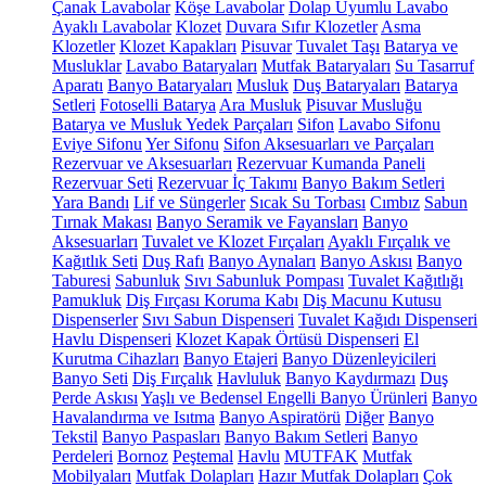
Çanak Lavabolar
Köşe Lavabolar
Dolap Uyumlu Lavabo
Ayaklı Lavabolar
Klozet
Duvara Sıfır Klozetler
Asma
Klozetler
Klozet Kapakları
Pisuvar
Tuvalet Taşı
Batarya ve
Musluklar
Lavabo Bataryaları
Mutfak Bataryaları
Su Tasarruf
Aparatı
Banyo Bataryaları
Musluk
Duş Bataryaları
Batarya
Setleri
Fotoselli Batarya
Ara Musluk
Pisuvar Musluğu
Batarya ve Musluk Yedek Parçaları
Sifon
Lavabo Sifonu
Eviye Sifonu
Yer Sifonu
Sifon Aksesuarları ve Parçaları
Rezervuar ve Aksesuarları
Rezervuar Kumanda Paneli
Rezervuar Seti
Rezervuar İç Takımı
Banyo Bakım Setleri
Yara Bandı
Lif ve Süngerler
Sıcak Su Torbası
Cımbız
Sabun
Tırnak Makası
Banyo Seramik ve Fayansları
Banyo
Aksesuarları
Tuvalet ve Klozet Fırçaları
Ayaklı Fırçalık ve
Kağıtlık Seti
Duş Rafı
Banyo Aynaları
Banyo Askısı
Banyo
Taburesi
Sabunluk
Sıvı Sabunluk Pompası
Tuvalet Kağıtlığı
Pamukluk
Diş Fırçası Koruma Kabı
Diş Macunu Kutusu
Dispenserler
Sıvı Sabun Dispenseri
Tuvalet Kağıdı Dispenseri
Havlu Dispenseri
Klozet Kapak Örtüsü Dispenseri
El
Kurutma Cihazları
Banyo Etajeri
Banyo Düzenleyicileri
Banyo Seti
Diş Fırçalık
Havluluk
Banyo Kaydırmazı
Duş
Perde Askısı
Yaşlı ve Bedensel Engelli Banyo Ürünleri
Banyo
Havalandırma ve Isıtma
Banyo Aspiratörü
Diğer
Banyo
Tekstil
Banyo Paspasları
Banyo Bakım Setleri
Banyo
Perdeleri
Bornoz
Peştemal
Havlu
MUTFAK
Mutfak
Mobilyaları
Mutfak Dolapları
Hazır Mutfak Dolapları
Çok