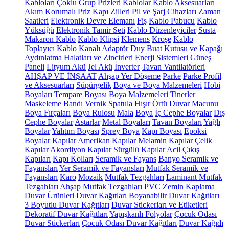
Kabloları
Çoklu Grup Prizleri
Kablolar
Kablo Aksesuarları
Akım Korumalı Priz
Kapı Zilleri
Pil ve Şarj Cihazları
Zaman
Saatleri
Elektronik Devre Elemanı
Fiş
Kablo Pabucu
Kablo
Yüksüğü
Elektronik Tamir Seti
Kablo Düzenleyiciler
Susta
Makaron Kablo
Kablo Klipsi
Klemens
Kroşe
Kablo
Toplayıcı
Kablo Kanalı
Adaptör
Duy
Buat Kutusu ve Kapağı
Aydınlatma Halatları ve Zincirleri
Enerji Sistemleri
Güneş
Paneli
Lityum Akü
Jel Akü
İnverter
Tavan Vantilatörleri
AHŞAP VE İNŞAAT
Ahşap Yer Döşeme
Parke
Parke Profil
ve Aksesuarları
Süpürgelik
Boya ve Boya Malzemeleri
Hobi
Boyaları
Tempare Boyası
Boya Malzemeleri
Tinerler
Maskeleme Bandı
Vernik
Spatula
Hışır Örtü
Duvar Macunu
Boya Fırçaları
Boya Rulosu
Mala
Boya
İç Cephe Boyalar
Dış
Cephe Boyalar
Astarlar
Metal Boyaları
Tavan Boyaları
Yağlı
Boyalar
Yalıtım Boyası
Sprey Boya
Kapı Boyası
Epoksi
Boyalar
Kapılar
Amerikan Kapılar
Melamin Kapılar
Çelik
Kapılar
Akordiyon Kapılar
Sürgülü Kapılar
Acil Çıkış
Kapıları
Kapı Kolları
Seramik ve Fayans
Banyo Seramik ve
Fayansları
Yer Seramik ve Fayansları
Mutfak Seramik ve
Fayansları
Karo
Mozaik
Mutfak Tezgahları
Laminant Mutfak
Tezgahları
Ahşap Mutfak Tezgahları
PVC Zemin Kaplama
Duvar Ürünleri
Duvar Kağıtları
Boyanabilir Duvar Kağıtları
3 Boyutlu Duvar Kağıtları
Duvar Stickerları ve Etiketleri
Dekoratif Duvar Kağıtları
Yapışkanlı Folyolar
Çocuk Odası
Duvar Stickerları
Çocuk Odası Duvar Kağıtları
Duvar Kağıdı