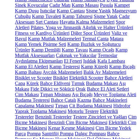
Sinek Kovucular
Çadır Matı
Kamp Masası
Pusula
Kampet
Kamp Duşu
Isıtıcılar
Kamp Çantası
Şişme Yastık
Magnezyum
Çubuğu
Kamp Tuvaleti
Kamp Taburesi
Şişme Yatak
Çadır
Aksesuarı
Sırt Çantası
Hayatta Kalma Malzemeleri
Spor
Aletleri
Pilates, Yoga ve Jimnastik
Ağırlık ve Halter Ürünleri
Fitness ve Kardiyo Ürünleri
Diğer Spor Ürünleri
Valiz ve
Bavul
Kamp Mutfak Malzemeleri
Termal Çanta
Matara
Kamp Yemek Pişirme Seti
Kamp Buzluk ve Soğutucu
Ürünler
Kamp Demliği
Kamp Tavası
Kamp Ocağı
Kamp
Mutfak Aksesuarları
Çakmak ve Yakıcılar
Termoslar
Aydınlatma Ekipmanları
El Feneri
Işıldak
Kafa Lambası
Kamp El Aletleri
Kamp Testeresi
Kamp Küreği
Kamp Bıçağı
Kamp Baltası
Avcılık Malzemeleri
Balık Av Malzemeleri
Bisiklet ve Scooter
Bisiklet
Elektrikli Scooter
Bahçe Aletleri
Çapa
Kürek
Bahçe Eldiveni
Tırmık
Budama Makası
Aşı
Makası
Fide Dikici ve Sökücü
Orak
Bahçe El Aleti Setleri
Çim Makası
Tırpan Misinası
Aşı Bıçağı
Meyve Toplama Aleti
Budama Testeresi
Bahçe Çatalı
Kazma
Bahçe Makineleri
Çapalama Makinesi
Tırpan
Çit Budama Makinesi
Hidrofor
Yaprak Toplama Makinesi
Motorlu Testere
Elektrikli
Testereler
Benzinli Testereler
Testere Zincirleri ve Yağları
Çim
Biçme Makinesi
Benzinli Çim Biçme Makinesi
Elektrikli Çim
Biçme Makinesi
Kenar Kesme Makinesi
Çim Biçme Yedek
Parça
Pompa
Santrifüj Pompa
Dalgıç Pompası
Bahçe