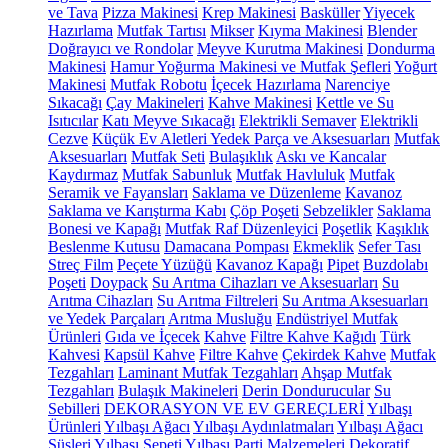
ve Tava
Pizza Makinesi
Krep Makinesi
Basküller
Yiyecek
Hazırlama
Mutfak Tartısı
Mikser
Kıyma Makinesi
Blender
Doğrayıcı ve Rondolar
Meyve Kurutma Makinesi
Dondurma
Makinesi
Hamur Yoğurma Makinesi ve Mutfak Şefleri
Yoğurt
Makinesi
Mutfak Robotu
İçecek Hazırlama
Narenciye
Sıkacağı
Çay Makineleri
Kahve Makinesi
Kettle ve Su
Isıtıcılar
Katı Meyve Sıkacağı
Elektrikli Semaver
Elektrikli
Cezve
Küçük Ev Aletleri Yedek Parça ve Aksesuarları
Mutfak
Aksesuarları
Mutfak Seti
Bulaşıklık
Askı ve Kancalar
Kaydırmaz
Mutfak Sabunluk
Mutfak Havluluk
Mutfak
Seramik ve Fayansları
Saklama ve Düzenleme
Kavanoz
Saklama ve Karıştırma Kabı
Çöp Poşeti
Sebzelikler
Saklama
Bonesi ve Kapağı
Mutfak Raf Düzenleyici
Poşetlik
Kaşıklık
Beslenme Kutusu
Damacana Pompası
Ekmeklik
Sefer Tası
Streç Film
Peçete Yüzüğü
Kavanoz Kapağı
Pipet
Buzdolabı
Poşeti
Doypack
Su Arıtma Cihazları ve Aksesuarları
Su
Arıtma Cihazları
Su Arıtma Filtreleri
Su Arıtma Aksesuarları
ve Yedek Parçaları
Arıtma Musluğu
Endüstriyel Mutfak
Ürünleri
Gıda ve İçecek
Kahve
Filtre Kahve Kağıdı
Türk
Kahvesi
Kapsül Kahve
Filtre Kahve
Çekirdek Kahve
Mutfak
Tezgahları
Laminant Mutfak Tezgahları
Ahşap Mutfak
Tezgahları
Bulaşık Makineleri
Derin Dondurucular
Su
Sebilleri
DEKORASYON VE EV GEREÇLERİ
Yılbaşı
Ürünleri
Yılbaşı Ağacı
Yılbaşı Aydınlatmaları
Yılbaşı Ağacı
Süsleri
Yılbaşı Sepeti
Yılbaşı Parti Malzemeleri
Dekoratif