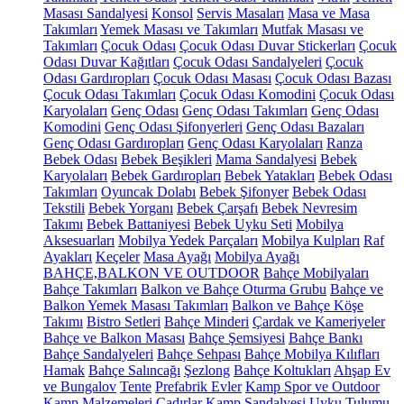
Masası Sandalyesi
Konsol
Servis Masaları
Masa ve Masa
Takımları
Yemek Masası ve Takımları
Mutfak Masası ve
Takımları
Çocuk Odası
Çocuk Odası Duvar Stickerları
Çocuk
Odası Duvar Kağıtları
Çocuk Odası Sandalyeleri
Çocuk
Odası Gardıropları
Çocuk Odası Masası
Çocuk Odası Bazası
Çocuk Odası Takımları
Çocuk Odası Komodini
Çocuk Odası
Karyolaları
Genç Odası
Genç Odası Takımları
Genç Odası
Komodini
Genç Odası Şifonyerleri
Genç Odası Bazaları
Genç Odası Gardıropları
Genç Odası Karyolaları
Ranza
Bebek Odası
Bebek Beşikleri
Mama Sandalyesi
Bebek
Karyolaları
Bebek Gardıropları
Bebek Yatakları
Bebek Odası
Takımları
Oyuncak Dolabı
Bebek Şifonyer
Bebek Odası
Tekstili
Bebek Yorganı
Bebek Çarşafı
Bebek Nevresim
Takımı
Bebek Battaniyesi
Bebek Uyku Seti
Mobilya
Aksesuarları
Mobilya Yedek Parçaları
Mobilya Kulpları
Raf
Ayakları
Keçeler
Masa Ayağı
Mobilya Ayağı
BAHÇE,BALKON VE OUTDOOR
Bahçe Mobilyaları
Bahçe Takımları
Balkon ve Bahçe Oturma Grubu
Bahçe ve
Balkon Yemek Masası Takımları
Balkon ve Bahçe Köşe
Takımı
Bistro Setleri
Bahçe Minderi
Çardak ve Kameriyeler
Bahçe ve Balkon Masası
Bahçe Şemsiyesi
Bahçe Bankı
Bahçe Sandalyeleri
Bahçe Sehpası
Bahçe Mobilya Kılıfları
Hamak
Bahçe Salıncağı
Şezlong
Bahçe Koltukları
Ahşap Ev
ve Bungalov
Tente
Prefabrik Evler
Kamp Spor ve Outdoor
Kamp Malzemeleri
Çadırlar
Kamp Sandalyesi
Uyku Tulumu