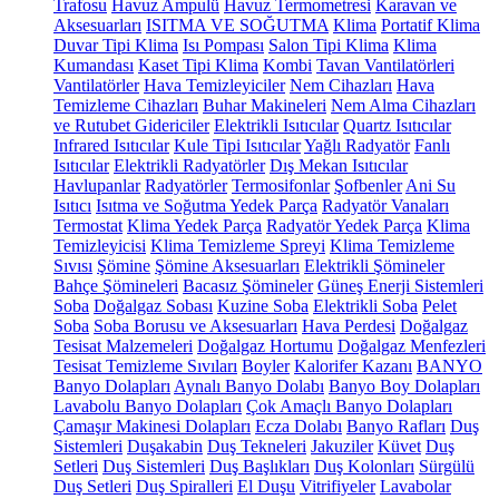
Trafosu
Havuz Ampulü
Havuz Termometresi
Karavan ve
Aksesuarları
ISITMA VE SOĞUTMA
Klima
Portatif Klima
Duvar Tipi Klima
Isı Pompası
Salon Tipi Klima
Klima
Kumandası
Kaset Tipi Klima
Kombi
Tavan Vantilatörleri
Vantilatörler
Hava Temizleyiciler
Nem Cihazları
Hava
Temizleme Cihazları
Buhar Makineleri
Nem Alma Cihazları
ve Rutubet Gidericiler
Elektrikli Isıtıcılar
Quartz Isıtıcılar
Infrared Isıtıcılar
Kule Tipi Isıtıcılar
Yağlı Radyatör
Fanlı
Isıtıcılar
Elektrikli Radyatörler
Dış Mekan Isıtıcılar
Havlupanlar
Radyatörler
Termosifonlar
Şofbenler
Ani Su
Isıtıcı
Isıtma ve Soğutma Yedek Parça
Radyatör Vanaları
Termostat
Klima Yedek Parça
Radyatör Yedek Parça
Klima
Temizleyicisi
Klima Temizleme Spreyi
Klima Temizleme
Sıvısı
Şömine
Şömine Aksesuarları
Elektrikli Şömineler
Bahçe Şömineleri
Bacasız Şömineler
Güneş Enerji Sistemleri
Soba
Doğalgaz Sobası
Kuzine Soba
Elektrikli Soba
Pelet
Soba
Soba Borusu ve Aksesuarları
Hava Perdesi
Doğalgaz
Tesisat Malzemeleri
Doğalgaz Hortumu
Doğalgaz Menfezleri
Tesisat Temizleme Sıvıları
Boyler
Kalorifer Kazanı
BANYO
Banyo Dolapları
Aynalı Banyo Dolabı
Banyo Boy Dolapları
Lavabolu Banyo Dolapları
Çok Amaçlı Banyo Dolapları
Çamaşır Makinesi Dolapları
Ecza Dolabı
Banyo Rafları
Duş
Sistemleri
Duşakabin
Duş Tekneleri
Jakuziler
Küvet
Duş
Setleri
Duş Sistemleri
Duş Başlıkları
Duş Kolonları
Sürgülü
Duş Setleri
Duş Spiralleri
El Duşu
Vitrifiyeler
Lavabolar