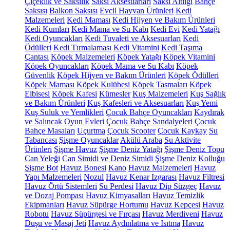
Çiçeklik ve Saksılık
Saksı Aksesuarları
Saksı Altlığı
Bahçe
Saksısı
Balkon Saksısı
Evcil Hayvan Ürünleri
Kedi
Malzemeleri
Kedi Maması
Kedi Hijyen ve Bakım Ürünleri
Kedi Kumları
Kedi Mama ve Su Kabı
Kedi Evi
Kedi Yatağı
Kedi Oyuncakları
Kedi Tuvaleti ve Aksesuarları
Kedi
Ödülleri
Kedi Tırmalaması
Kedi Vitamini
Kedi Taşıma
Çantası
Köpek Malzemeleri
Köpek Yatağı
Köpek Vitamini
Köpek Oyuncakları
Köpek Mama ve Su Kabı
Köpek
Güvenlik
Köpek Hijyen ve Bakım Ürünleri
Köpek Ödülleri
Köpek Maması
Köpek Kulübesi
Köpek Tasmaları
Köpek
Elbisesi
Köpek Kafesi
Kümesler
Kuş Malzemeleri
Kuş Sağlık
ve Bakım Ürünleri
Kuş Kafesleri ve Aksesuarları
Kuş Yemi
Kuş Suluk ve Yemlikleri
Çocuk Bahçe Oyuncakları
Kaydırak
ve Salıncak
Oyun Evleri
Çocuk Bahçe Sandalyeleri
Çocuk
Bahçe Masaları
Uçurtma
Çocuk Scooter
Çocuk Kaykay
Su
Tabancası
Şişme Oyuncaklar
Akülü Araba
Su Aktivite
Ürünleri
Şişme Havuz
Şişme Deniz Yatağı
Şişme Deniz Topu
Can Yeleği
Can Simidi ve Deniz Simidi
Şişme Deniz Kolluğu
Şişme Bot
Havuz Bonesi
Kano
Havuz Malzemeleri
Havuz
Yapı Malzemeleri
Nozul
Havuz Kenar Izgarası
Havuz Filtresi
Havuz Örtü Sistemleri
Su Perdesi
Havuz Dip Süzgeç
Havuz
ve Dozaj Pompası
Havuz Kimyasalları
Havuz Temizlik
Ekipmanları
Havuz Süpürge Hortumu
Havuz Kepçesi
Havuz
Robotu
Havuz Süpürgesi ve Fırçası
Havuz Merdiveni
Havuz
Duşu ve Masaj Jeti
Havuz Aydınlatma ve Isıtma
Havuz