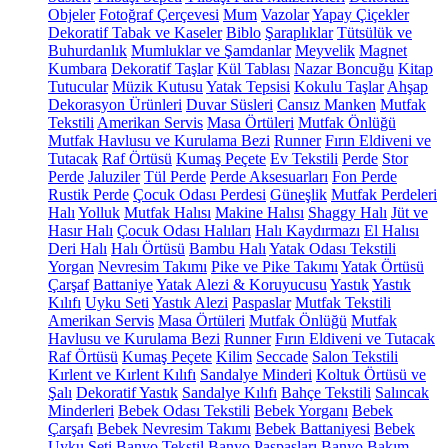
Objeler
Fotoğraf Çerçevesi
Mum
Vazolar
Yapay Çiçekler
Dekoratif Tabak ve Kaseler
Biblo
Şaraplıklar
Tütsülük ve
Buhurdanlık
Mumluklar ve Şamdanlar
Meyvelik
Magnet
Kumbara
Dekoratif Taşlar
Kül Tablası
Nazar Boncuğu
Kitap
Tutucular
Müzik Kutusu
Yatak Tepsisi
Kokulu Taşlar
Ahşap
Dekorasyon Ürünleri
Duvar Süsleri
Cansız Manken
Mutfak
Tekstili
Amerikan Servis
Masa Örtüleri
Mutfak Önlüğü
Mutfak Havlusu ve Kurulama Bezi
Runner
Fırın Eldiveni ve
Tutacak
Raf Örtüsü
Kumaş Peçete
Ev Tekstili
Perde
Stor
Perde
Jaluziler
Tül Perde
Perde Aksesuarları
Fon Perde
Rustik Perde
Çocuk Odası Perdesi
Güneşlik
Mutfak Perdeleri
Halı
Yolluk
Mutfak Halısı
Makine Halısı
Shaggy Halı
Jüt ve
Hasır Halı
Çocuk Odası Halıları
Halı Kaydırmazı
El Halısı
Deri Halı
Halı Örtüsü
Bambu Halı
Yatak Odası Tekstili
Yorgan
Nevresim Takımı
Pike ve Pike Takımı
Yatak Örtüsü
Çarşaf
Battaniye
Yatak Alezi & Koruyucusu
Yastık
Yastık
Kılıfı
Uyku Seti
Yastık Alezi
Paspaslar
Mutfak Tekstili
Amerikan Servis
Masa Örtüleri
Mutfak Önlüğü
Mutfak
Havlusu ve Kurulama Bezi
Runner
Fırın Eldiveni ve Tutacak
Raf Örtüsü
Kumaş Peçete
Kilim
Seccade
Salon Tekstili
Kırlent ve Kırlent Kılıfı
Sandalye Minderi
Koltuk Örtüsü ve
Şalı
Dekoratif Yastık
Sandalye Kılıfı
Bahçe Tekstili
Salıncak
Minderleri
Bebek Odası Tekstili
Bebek Yorganı
Bebek
Çarşafı
Bebek Nevresim Takımı
Bebek Battaniyesi
Bebek
Uyku Seti
Banyo Tekstil
Banyo Paspasları
Banyo Bakım