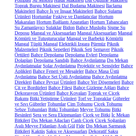
Pompası
Su Motoru
Hasat Makinesi
Dal Öğütme Makinesi
Toprak Burgu Makinesi
Dal Budama Makinesi
İlaçlama
Makineleri
Bahçe İş ve İnşaat Makineleri
Bahçe Sulama
Ürünleri
Hortumlar
Fıskiye ve Damlatıcılar
Hortum
Makaraları
Hortum Bağlantı Aparatları
Hortum Tabancaları
Su Zamanlayıcı
Sulaklar
Bidon
Bahçe Musluğu
Şişme Su
Deposu
Mangal ve Aksesuarları
Mangal Aksesuarları
Mangal
Kömürü ve Tutuşturucular
Mangal ve Barbekü
Kömürlü
Mangal
Tüplü Mangal
Elektrikli Izgara
Pürmüz
Piknik
Malzemeleri
Piknik Sepetleri
Piknik Seti
Semaver
Piknik
Örtüleri
Bahçe Depolama
Depolama Evleri
Depolama
Dolapları
Depolama Sandığı
Bahçe Aydınlatma
Dış Mekan
Aydınlatmalar
Solar Aydınlatma
Projektör ve Sensörler
Bahçe
Aplikleri
Bahçe Feneri ve Meşaleler
Bahçe Masa Üstü
Aydınlatma
Bahçe Set Üstü Aydınlatma
Bahçe Aydınlatma
Direkleri
Bahçe Peyzaj Ürünleri
Bahçe Yer Döşemeleri
Bahçe
Çit ve Bordürleri
Bahçe Filesi
Bahçe Gizleme Ağları
Bahçe
Dekorasyon Ürünleri
Bahçe Kovaları
Toprak ve Çiçek
Bakımı
Bitki Yetiştirme Ürünleri
Torf ve Topraklar
Gübreler
ve Sıvı Gübreler
Tohumlar
Çim Tohumu
Çiçek Tohumu
Sebze Tohumları
Bitki Tohumları
Meyve Tohumu
Bitki
Besinleri
Sera ve Sera Ekipmanları
Çiçek ve Bitki
İç Mekan
Bitkileri
Dış Mekan Ağaçları
Canlı Çiçek
Çiçek Soğanları
Aşılı Meyve Fidanları
Aşılı Gül
Fide
Dış Mekan Sarmaşık
Bitkileri
Kaktüs
Saksı ve Aksesuarları
Dekoratif Saksı