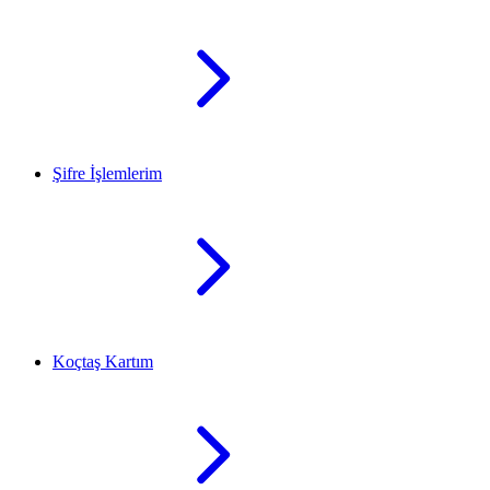
Şifre İşlemlerim
Koçtaş Kartım