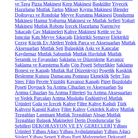
ve Tava
Pizza Makinesi
Krep Makinesi
Basküller
Yiyecek
Hazırlama
Mutfak Tartısı
Mikser
Kıyma Makinesi
Blender
Doğrayıcı ve Rondolar
Meyve Kurutma Makinesi
Dondurma
Makinesi
Hamur Yoğurma Makinesi ve Mutfak Şefleri
Yoğurt
Makinesi
Mutfak Robotu
İçecek Hazırlama
Narenciye
Sıkacağı
Çay Makineleri
Kahve Makinesi
Kettle ve Su
Isıtıcılar
Katı Meyve Sıkacağı
Elektrikli Semaver
Elektrikli
Cezve
Küçük Ev Aletleri Yedek Parça ve Aksesuarları
Mutfak
Aksesuarları
Mutfak Seti
Bulaşıklık
Askı ve Kancalar
Kaydırmaz
Mutfak Sabunluk
Mutfak Havluluk
Mutfak
Seramik ve Fayansları
Saklama ve Düzenleme
Kavanoz
Saklama ve Karıştırma Kabı
Çöp Poşeti
Sebzelikler
Saklama
Bonesi ve Kapağı
Mutfak Raf Düzenleyici
Poşetlik
Kaşıklık
Beslenme Kutusu
Damacana Pompası
Ekmeklik
Sefer Tası
Streç Film
Peçete Yüzüğü
Kavanoz Kapağı
Pipet
Buzdolabı
Poşeti
Doypack
Su Arıtma Cihazları ve Aksesuarları
Su
Arıtma Cihazları
Su Arıtma Filtreleri
Su Arıtma Aksesuarları
ve Yedek Parçaları
Arıtma Musluğu
Endüstriyel Mutfak
Ürünleri
Gıda ve İçecek
Kahve
Filtre Kahve Kağıdı
Türk
Kahvesi
Kapsül Kahve
Filtre Kahve
Çekirdek Kahve
Mutfak
Tezgahları
Laminant Mutfak Tezgahları
Ahşap Mutfak
Tezgahları
Bulaşık Makineleri
Derin Dondurucular
Su
Sebilleri
DEKORASYON VE EV GEREÇLERİ
Yılbaşı
Ürünleri
Yılbaşı Ağacı
Yılbaşı Aydınlatmaları
Yılbaşı Ağacı
Süsleri
Yılbaşı Sepeti
Yılbaşı Parti Malzemeleri
Dekoratif