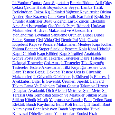
İlk Yardım Çantası
Araç Sigortaları
Benzin Bidonu
Acil Çıkış
Çekici
Çekme Halatı
Boyunluklar
Seyyar Lamba
Trafik
Reflektörleri
Takoz
Kış Ürünleri
Yağmur Kaydırıcılar
Ölçüm
Aletleri
Buz Kazıyıcı
Cam Suyu
Lastik Kar Paleti
Kışlık Set
Ürünler
Antifrizler
Buğu Giderici
Lastik Zinciri
Elektrikli
Araç Şarj İstasyonları
Oto Yedek Parça
Römork
Hırdavat
Malzemeleri
Hırdavat Malzemesi ve Aksesuarları
Yönlendirme Levhaları
Sabitleme Ürünleri
Dübel
Dübel
Setleri
Somun
Çivi
Vida-Çivi
Demir Pul
Vida
Civata
Köşebent
Kapı ve Pencere Malzemeleri
Menteşe
Kapı Kolları
Yalıtım Bantları
Stoper
Sineklik
Pencere Kolu
Kapı Hidroliği
Kapı Dürbünü
Kapı Kilitleri
Kapı Sürgüleri
Anahtarlık
Gönye
Posta Kutuları
Tekerlek
Testereler
Daire Testereler
Dekupaj Testereler
Çok Amaçlı Testereler
Tilki Kuyruğu
Testereler
Testere Aksesuarları
Tilki Kuyruğu Testere Ucu
Daire Testere Bıçağı
Dekupaj Testere Ucu
İş Güvenlik
Malzemeleri
İş Güvenlik Gözlükleri
İş Eldiveni
İş Elbisesi
İş
Ayakkabısı
Diğer İş Güvenlik Ürünleri
Siperlik
Lanyard
Takım Çanta Ve Dolapları
Takım Çantası
Takım ve Hizmet
Dolapları
Avadanlık
Ölçü Aletleri
Metre ve Şerit Metre
Su
Terazisi
Oda Termostatı
Silikon ve Mastikler
Silikon
Mum
Silikon
Köpük
Mastik
Yapıştırıcı ve Bantlar
Bant
Teflon Bant
Elektrik Bandı
Kaydırmaz Bant
Koli Bandı
Çift Taraflı Bant
Alüminyum Bant
İzolasyon Bandı
Yapıştırıcılar
Tutkal
Kimyasal Dübeller
Japon Yapıştırıcıları
Epoksi
Hızlı