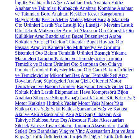
İngiliz Anahtarı
İki Ağızlı Anahtar
Tork Anahtarı
Yıldız
Anahtar ve Takımları
Kurbağcık Anahtarı
Kombine Anahtar
ve Takımları
Boru Anahtarı
Keskiler
Keser
Kargaburun
Balyoz
Balta
Kesici Aletler
Makas
Maket Bıçağı
Iskarpela
Oto Ürünleri
Lastik
Yaz Lastiği
Kış Lastiği
4 Mevsim Lastik
Oto Teknik Malzemeler
Araç İçi Aksesuar
Oto Güneşlik
Oto
Küllükler
Araç Buzdolapları
Bagaj Düzenleyici
Araba
Kokuları
Araç İçi Telefon Tutucular
Bagaj Havuzu
Oto
Paspası
Araç İçi Kamera
Oto Multimedya ve Görüntü
Sistemleri
Oto Bakım Temizlik Ürünleri
Basınçlı Yıkama
Makineleri
Tampon Parlatıcı ve Temizleyiciler
Torpido
Temizlik ve Bakım Ürünleri
Oto Şampuan
Oto Cila ve
Parlatıcı Ürünleri
Polyester Macun
Oto Cam Bakım Ürünleri
ve Temizleyiciler
Mikrofiber Bez
Araç Temizlik Seti
Araç
Boyaları
Araç Süpürgeleri
Araba Çizik Giderici
Motor
Temizleyici ve Bakım Ürünleri
Radyatör Temizleyiciler
Oto
Koltuk Kılıfı
Lastik Ekipmanları
Hava Kompresörü
Bijon
Anahtarı
Sibop ve Sibop Kapağı
Lastik Tamir Kiti
Kriko
Yağ
Motor Katkıları
Hidrolik Yağlar
Motor Yağı
Motor Yağı
Katkısı
Gres Yağı
Yakıt Katkısı
Şanzıman Yağı ve Katkısı
Akü ve Akü Aksesuarları
Akü
Akü Şarj Cihazları
Akü
Takviye Kablosu
Araç Dış Aksesuar
Plaka Aksesuarları
Silecek
Yan ve Tavan Çıtaları
Tampon Aksesuarları
Trafik
Setleri
Oto Brandaları
Vinç ve Vinç Aksesuarları
Jant ve Jant
Kapağı
Trafik Ürünleri
Oto Projektör
Diğer Trafik Ürünleri