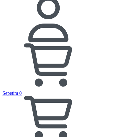
Sepetim
0