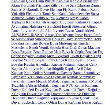
Kabloları
Çoklu Grup Prizleri
Kablolar
Kablo Aksesuarları
Akım Korumalı Priz
Kapı Zilleri
Pil ve Şarj Cihazları
Zaman
Saatleri
Elektronik Devre Elemanı
Fiş
Kablo Pabucu
Kablo
Yüksüğü
Elektronik Tamir Seti
Kablo Düzenleyiciler
Susta
Makaron Kablo
Kablo Klipsi
Klemens
Kroşe
Kablo
Toplayıcı
Kablo Kanalı
Adaptör
Duy
Buat Kutusu ve Kapağı
Aydınlatma Halatları ve Zincirleri
Enerji Sistemleri
Güneş
Paneli
Lityum Akü
Jel Akü
İnverter
Tavan Vantilatörleri
AHŞAP VE İNŞAAT
Ahşap Yer Döşeme
Parke
Parke Profil
ve Aksesuarları
Süpürgelik
Boya ve Boya Malzemeleri
Hobi
Boyaları
Tempare Boyası
Boya Malzemeleri
Tinerler
Maskeleme Bandı
Vernik
Spatula
Hışır Örtü
Duvar Macunu
Boya Fırçaları
Boya Rulosu
Mala
Boya
İç Cephe Boyalar
Dış
Cephe Boyalar
Astarlar
Metal Boyaları
Tavan Boyaları
Yağlı
Boyalar
Yalıtım Boyası
Sprey Boya
Kapı Boyası
Epoksi
Boyalar
Kapılar
Amerikan Kapılar
Melamin Kapılar
Çelik
Kapılar
Akordiyon Kapılar
Sürgülü Kapılar
Acil Çıkış
Kapıları
Kapı Kolları
Seramik ve Fayans
Banyo Seramik ve
Fayansları
Yer Seramik ve Fayansları
Mutfak Seramik ve
Fayansları
Karo
Mozaik
Mutfak Tezgahları
Laminant Mutfak
Tezgahları
Ahşap Mutfak Tezgahları
PVC Zemin Kaplama
Duvar Ürünleri
Duvar Kağıtları
Boyanabilir Duvar Kağıtları
3 Boyutlu Duvar Kağıtları
Duvar Stickerları ve Etiketleri
Dekoratif Duvar Kağıtları
Yapışkanlı Folyolar
Çocuk Odası
Duvar Stickerları
Çocuk Odası Duvar Kağıtları
Duvar Kağıdı