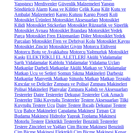
Yapıştırıcı
Merdivenler
Güvenlik Malzemeleri
Yangın
Söndürücü
Alarm
Kasa ve Kilitler
Çelik Kasa
Kilit
Kutu ve
Ambalaj Malzemeleri
Kargo Kutusu
Kargo Poşeti
Koli
Motosiklet Ürünleri
Motorsiklet Aksesuarları
Motosiklet
Kilidi
Motosiklet Stickerları
Motosiklet Rüzgarlık ve Siperlik
Motosiklet Aynası
Motosiklet Brandası
Motorsiklet Yedek
Parça
Motosiklet Fren Ekipmanları
Diğer Motosiklet Yedek
Parçaları
Motosiklet Fren ve Debriyaj Kolu
Motosiklet Kayışı
Motosiklet Zinciri
Motosiklet Giyim
Motorcu Eldiveni
Motorcu Botu ve Ayakkabısı
Motorcu Yağmurluk
Motosiklet
Kaskı
ELEKTRİKLİ EL ALETLERİ
Akülü Vidalamalar
Şarjlı Vidalamalar
Kablolu Vidalamalar
Vidalama Uçları
Matkaplar
Darbeli Matkaplar
Akülü Matkap ve Vidalamalar
Matkap Ucu ve Setleri
Somun Sıkma Makineleri
Darbesiz
Matkaplar
Manyetik Matkap
Sütunlu Matkap
Matkap Tezgahı
Kırıcılar ve Deliciler
Zımpara ve Polisaj
Zımpara Makineleri
Polisaj Makineleri
Planyalar
Zımpara Kağıdı ve Aksesuarları
Testereler
Daire Testereler
Dekupaj Testereler
Çok Amaçlı
Testereler
Tilki Kuyruğu Testereler
Testere Aksesuarları
Tilki
Kuyruğu Testere Ucu
Daire Testere Bıçağı
Dekupaj Testere
Ucu
Bahçe Makineleri
Çapalama Makinesi
Tırpan
Çit
Budama Makinesi
Hidrofor
Yaprak Toplama Makinesi
Motorlu Testere
Elektrikli Testereler
Benzinli Testereler
Testere Zincirleri ve Yağları
Çim Biçme Makinesi
Benzinli
Çim Biçme Makinesi
Elektrikli Çim Biçme Makinesi
Kenar