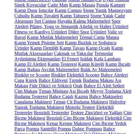
Sinek Kovucular
Çadır Matı
Kamp Masası
Pusula
Kampet
Kamp Duşu
Isıtıcılar
Kamp Çantası
Şişme Yastık
Magnezyum
Çubuğu
Kamp Tuvaleti
Kamp Taburesi
Şişme Yatak
Çadır
Aksesuarı
Sırt Çantası
Hayatta Kalma Malzemeleri
Spor
Aletleri
Pilates, Yoga ve Jimnastik
Ağırlık ve Halter Ürünleri
Fitness ve Kardiyo Ürünleri
Diğer Spor Ürünleri
Valiz ve
Bavul
Kamp Mutfak Malzemeleri
Termal Çanta
Matara
Kamp Yemek Pişirme Seti
Kamp Buzluk ve Soğutucu
Ürünler
Kamp Demliği
Kamp Tavası
Kamp Ocağı
Kamp
Mutfak Aksesuarları
Çakmak ve Yakıcılar
Termoslar
Aydınlatma Ekipmanları
El Feneri
Işıldak
Kafa Lambası
Kamp El Aletleri
Kamp Testeresi
Kamp Küreği
Kamp Bıçağı
Kamp Baltası
Avcılık Malzemeleri
Balık Av Malzemeleri
Bisiklet ve Scooter
Bisiklet
Elektrikli Scooter
Bahçe Aletleri
Çapa
Kürek
Bahçe Eldiveni
Tırmık
Budama Makası
Aşı
Makası
Fide Dikici ve Sökücü
Orak
Bahçe El Aleti Setleri
Çim Makası
Tırpan Misinası
Aşı Bıçağı
Meyve Toplama Aleti
Budama Testeresi
Bahçe Çatalı
Kazma
Bahçe Makineleri
Çapalama Makinesi
Tırpan
Çit Budama Makinesi
Hidrofor
Yaprak Toplama Makinesi
Motorlu Testere
Elektrikli
Testereler
Benzinli Testereler
Testere Zincirleri ve Yağları
Çim
Biçme Makinesi
Benzinli Çim Biçme Makinesi
Elektrikli Çim
Biçme Makinesi
Kenar Kesme Makinesi
Çim Biçme Yedek
Parça
Pompa
Santrifüj Pompa
Dalgıç Pompası
Bahçe