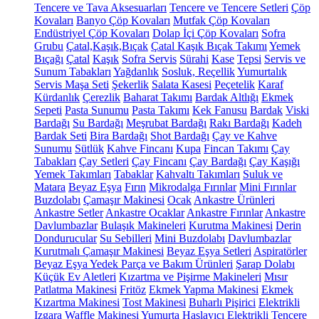
Tencere ve Tava Aksesuarları
Tencere ve Tencere Setleri
Çöp
Kovaları
Banyo Çöp Kovaları
Mutfak Çöp Kovaları
Endüstriyel Çöp Kovaları
Dolap İçi Çöp Kovaları
Sofra
Grubu
Çatal,Kaşık,Bıçak
Çatal Kaşık Bıçak Takımı
Yemek
Bıçağı
Çatal
Kaşık
Sofra Servis
Sürahi
Kase
Tepsi
Servis ve
Sunum Tabakları
Yağdanlık
Sosluk, Reçellik
Yumurtalık
Servis Maşa Seti
Şekerlik
Salata Kasesi
Peçetelik
Karaf
Kürdanlık
Çerezlik
Baharat Takımı
Bardak Altlığı
Ekmek
Sepeti
Pasta Sunumu
Pasta Takımı
Kek Fanusu
Bardak
Viski
Bardağı
Su Bardağı
Meşrubat Bardağı
Rakı Bardağı
Kadeh
Bardak Seti
Bira Bardağı
Shot Bardağı
Çay ve Kahve
Sunumu
Sütlük
Kahve Fincanı
Kupa
Fincan Takımı
Çay
Tabakları
Çay Setleri
Çay Fincanı
Çay Bardağı
Çay Kaşığı
Yemek Takımları
Tabaklar
Kahvaltı Takımları
Suluk ve
Matara
Beyaz Eşya
Fırın
Mikrodalga Fırınlar
Mini Fırınlar
Buzdolabı
Çamaşır Makinesi
Ocak
Ankastre Ürünleri
Ankastre Setler
Ankastre Ocaklar
Ankastre Fırınlar
Ankastre
Davlumbazlar
Bulaşık Makineleri
Kurutma Makinesi
Derin
Dondurucular
Su Sebilleri
Mini Buzdolabı
Davlumbazlar
Kurutmalı Çamaşır Makinesi
Beyaz Eşya Setleri
Aspiratörler
Beyaz Eşya Yedek Parça ve Bakım Ürünleri
Şarap Dolabı
Küçük Ev Aletleri
Kızartma ve Pişirme Makineleri
Mısır
Patlatma Makinesi
Fritöz
Ekmek Yapma Makinesi
Ekmek
Kızartma Makinesi
Tost Makinesi
Buharlı Pişirici
Elektrikli
Izgara
Waffle Makinesi
Yumurta Haşlayıcı
Elektrikli Tencere