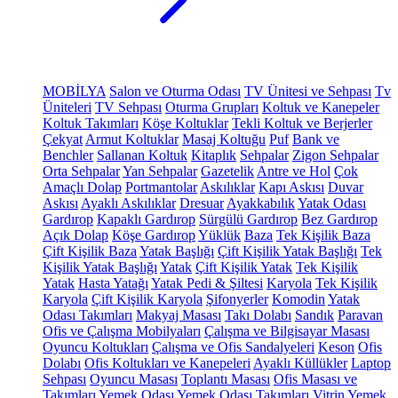
MOBİLYA
Salon ve Oturma Odası
TV Ünitesi ve Sehpası
Tv
Üniteleri
TV Sehpası
Oturma Grupları
Koltuk ve Kanepeler
Koltuk Takımları
Köşe Koltuklar
Tekli Koltuk ve Berjerler
Çekyat
Armut Koltuklar
Masaj Koltuğu
Puf
Bank ve
Benchler
Sallanan Koltuk
Kitaplık
Sehpalar
Zigon Sehpalar
Orta Sehpalar
Yan Sehpalar
Gazetelik
Antre ve Hol
Çok
Amaçlı Dolap
Portmantolar
Askılıklar
Kapı Askısı
Duvar
Askısı
Ayaklı Askılıklar
Dresuar
Ayakkabılık
Yatak Odası
Gardırop
Kapaklı Gardırop
Sürgülü Gardırop
Bez Gardırop
Açık Dolap
Köşe Gardırop
Yüklük
Baza
Tek Kişilik Baza
Çift Kişilik Baza
Yatak Başlığı
Çift Kişilik Yatak Başlığı
Tek
Kişilik Yatak Başlığı
Yatak
Çift Kişilik Yatak
Tek Kişilik
Yatak
Hasta Yatağı
Yatak Pedi & Şiltesi
Karyola
Tek Kişilik
Karyola
Çift Kişilik Karyola
Şifonyerler
Komodin
Yatak
Odası Takımları
Makyaj Masası
Takı Dolabı
Sandık
Paravan
Ofis ve Çalışma Mobilyaları
Çalışma ve Bilgisayar Masası
Oyuncu Koltukları
Çalışma ve Ofis Sandalyeleri
Keson
Ofis
Dolabı
Ofis Koltukları ve Kanepeleri
Ayaklı Küllükler
Laptop
Sehpası
Oyuncu Masası
Toplantı Masası
Ofis Masası ve
Takımları
Yemek Odası
Yemek Odası Takımları
Vitrin
Yemek