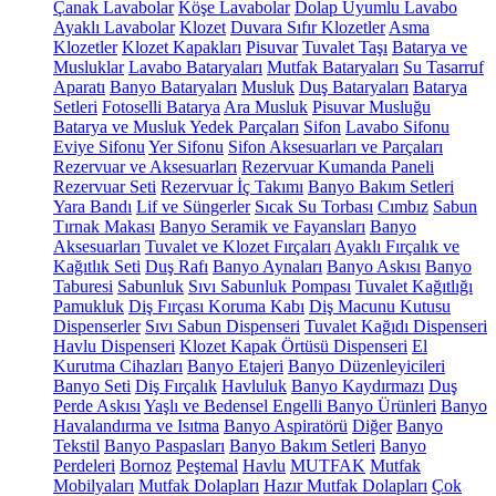
Çanak Lavabolar
Köşe Lavabolar
Dolap Uyumlu Lavabo
Ayaklı Lavabolar
Klozet
Duvara Sıfır Klozetler
Asma
Klozetler
Klozet Kapakları
Pisuvar
Tuvalet Taşı
Batarya ve
Musluklar
Lavabo Bataryaları
Mutfak Bataryaları
Su Tasarruf
Aparatı
Banyo Bataryaları
Musluk
Duş Bataryaları
Batarya
Setleri
Fotoselli Batarya
Ara Musluk
Pisuvar Musluğu
Batarya ve Musluk Yedek Parçaları
Sifon
Lavabo Sifonu
Eviye Sifonu
Yer Sifonu
Sifon Aksesuarları ve Parçaları
Rezervuar ve Aksesuarları
Rezervuar Kumanda Paneli
Rezervuar Seti
Rezervuar İç Takımı
Banyo Bakım Setleri
Yara Bandı
Lif ve Süngerler
Sıcak Su Torbası
Cımbız
Sabun
Tırnak Makası
Banyo Seramik ve Fayansları
Banyo
Aksesuarları
Tuvalet ve Klozet Fırçaları
Ayaklı Fırçalık ve
Kağıtlık Seti
Duş Rafı
Banyo Aynaları
Banyo Askısı
Banyo
Taburesi
Sabunluk
Sıvı Sabunluk Pompası
Tuvalet Kağıtlığı
Pamukluk
Diş Fırçası Koruma Kabı
Diş Macunu Kutusu
Dispenserler
Sıvı Sabun Dispenseri
Tuvalet Kağıdı Dispenseri
Havlu Dispenseri
Klozet Kapak Örtüsü Dispenseri
El
Kurutma Cihazları
Banyo Etajeri
Banyo Düzenleyicileri
Banyo Seti
Diş Fırçalık
Havluluk
Banyo Kaydırmazı
Duş
Perde Askısı
Yaşlı ve Bedensel Engelli Banyo Ürünleri
Banyo
Havalandırma ve Isıtma
Banyo Aspiratörü
Diğer
Banyo
Tekstil
Banyo Paspasları
Banyo Bakım Setleri
Banyo
Perdeleri
Bornoz
Peştemal
Havlu
MUTFAK
Mutfak
Mobilyaları
Mutfak Dolapları
Hazır Mutfak Dolapları
Çok