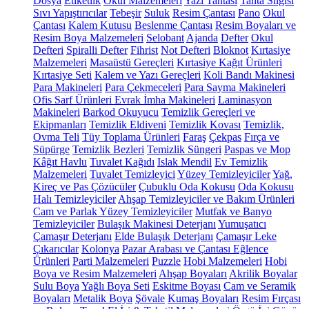
Dosya
Etiketlik
Okul Malzemeleri
Yazı Tahtası
Tahta Silgisi
Sıvı Yapıştırıcılar
Tebeşir
Suluk
Resim Çantası
Pano
Okul
Çantası
Kalem Kutusu
Beslenme Çantası
Resim Boyaları ve
Resim Boya Malzemeleri
Selobant
Ajanda
Defter
Okul
Defteri
Spiralli Defter
Fihrist
Not Defteri
Bloknot
Kırtasiye
Malzemeleri
Masaüstü Gereçleri
Kırtasiye Kağıt Ürünleri
Kırtasiye Seti
Kalem ve Yazı Gereçleri
Koli Bandı Makinesi
Para Makineleri
Para Çekmeceleri
Para Sayma Makineleri
Ofis Sarf Ürünleri
Evrak İmha Makineleri
Laminasyon
Makineleri
Barkod Okuyucu
Temizlik Gereçleri ve
Ekipmanları
Temizlik Eldiveni
Temizlik Kovası
Temizlik,
Ovma Teli
Tüy Toplama Ürünleri
Faraş
Çekpas
Fırça ve
Süpürge
Temizlik Bezleri
Temizlik Süngeri
Paspas ve Mop
Kâğıt Havlu
Tuvalet Kağıdı
Islak Mendil
Ev Temizlik
Malzemeleri
Tuvalet Temizleyici
Yüzey Temizleyiciler
Yağ,
Kireç ve Pas Çözücüler
Çubuklu Oda Kokusu
Oda Kokusu
Halı Temizleyiciler
Ahşap Temizleyiciler ve Bakım Ürünleri
Cam ve Parlak Yüzey Temizleyiciler
Mutfak ve Banyo
Temizleyiciler
Bulaşık Makinesi Deterjanı
Yumuşatıcı
Çamaşır Deterjanı
Elde Bulaşık Deterjanı
Çamaşır Leke
Çıkarıcılar
Kolonya
Pazar Arabası ve Çantası
Eğlence
Ürünleri
Parti Malzemeleri
Puzzle
Hobi Malzemeleri
Hobi
Boya ve Resim Malzemeleri
Ahşap Boyaları
Akrilik Boyalar
Sulu Boya
Yağlı Boya Seti
Eskitme Boyası
Cam ve Seramik
Boyaları
Metalik Boya
Şövale
Kumaş Boyaları
Resim Fırçası