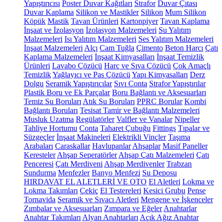
Yapıştırıcısı
Poster Duvar Kağıtları
Strafor
Duvar Çıtası
Duvar Kaplama
Silikon ve Mastikler
Silikon
Mum Silikon
Köpük
Mastik
Tavan Ürünleri
Kartonpiyer
Tavan Kaplama
İnşaat ve İzolasyon
İzolasyon Malzemeleri
Su Yalıtım
Malzemeleri
Isı Yalıtım Malzemeleri
Ses Yalıtım Malzemeleri
İnşaat Malzemeleri
Alçı
Cam Tuğla
Çimento
Beton Harcı
Çatı
Kaplama Malzemeleri
İnşaat Kimyasalları
İnşaat Temizlik
Ürünleri
Lavabo Çözücü
Harç ve Sıva Çözücü
Çok Amaçlı
Temizlik
Yağlayıcı ve Pas Çözücü
Yapı Kimyasalları
Derz
Dolgu
Seramik Yapıştırıcılar
Sıvı Conta
Strafor Yapıştırılar
Plastik Boru ve Ek Parçalar
Boru Bağlantı ve Aksesuarları
Temiz Su Boruları
Atık Su Boruları
PPRC Borular
Kombi
Bağlantı Boruları
Tesisat Tamir ve Bağlantı Malzemeleri
Musluk Uzatma
Regülatörler
Valfler ve Vanalar
Nipeller
Tahliye Hortumu
Conta
Taharet Çubuğu
Fittings
Tıpalar ve
Süzgeçler
İnşaat Makineleri
Elektrikli Vinçler
Taşıma
Arabaları
Caraskallar
Havlupanlar
Ahşaplar
Masif Paneller
Keresteler
Ahşap Seperatörler
Ahşap Çatı Malzemeleri
Çatı
Penceresi
Çatı Merdiveni
Ahşap Merdivenler
Trabzan
Sundurma
Menfezler
Banyo Menfezi
Su Deposu
HIRDAVAT EL ALETLERİ VE OTO
El Aletleri
Lokma ve
Lokma Takımları
Çekiç
El Testereleri
Kesici Grubu
Pense
Tornavida
Seramik ve Sıvacı Aletleri
Mengene ve İşkenceler
Zımbalar ve Aksesuarları
Zımpara ve Eğeler
Anahtarlar
Anahtar Takımları
Alyan Anahtarları
Açık Ağız Anahtar