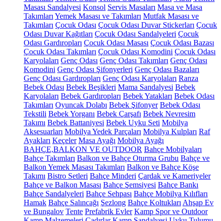
Masası Sandalyesi
Konsol
Servis Masaları
Masa ve Masa
Takımları
Yemek Masası ve Takımları
Mutfak Masası ve
Takımları
Çocuk Odası
Çocuk Odası Duvar Stickerları
Çocuk
Odası Duvar Kağıtları
Çocuk Odası Sandalyeleri
Çocuk
Odası Gardıropları
Çocuk Odası Masası
Çocuk Odası Bazası
Çocuk Odası Takımları
Çocuk Odası Komodini
Çocuk Odası
Karyolaları
Genç Odası
Genç Odası Takımları
Genç Odası
Komodini
Genç Odası Şifonyerleri
Genç Odası Bazaları
Genç Odası Gardıropları
Genç Odası Karyolaları
Ranza
Bebek Odası
Bebek Beşikleri
Mama Sandalyesi
Bebek
Karyolaları
Bebek Gardıropları
Bebek Yatakları
Bebek Odası
Takımları
Oyuncak Dolabı
Bebek Şifonyer
Bebek Odası
Tekstili
Bebek Yorganı
Bebek Çarşafı
Bebek Nevresim
Takımı
Bebek Battaniyesi
Bebek Uyku Seti
Mobilya
Aksesuarları
Mobilya Yedek Parçaları
Mobilya Kulpları
Raf
Ayakları
Keçeler
Masa Ayağı
Mobilya Ayağı
BAHÇE,BALKON VE OUTDOOR
Bahçe Mobilyaları
Bahçe Takımları
Balkon ve Bahçe Oturma Grubu
Bahçe ve
Balkon Yemek Masası Takımları
Balkon ve Bahçe Köşe
Takımı
Bistro Setleri
Bahçe Minderi
Çardak ve Kameriyeler
Bahçe ve Balkon Masası
Bahçe Şemsiyesi
Bahçe Bankı
Bahçe Sandalyeleri
Bahçe Sehpası
Bahçe Mobilya Kılıfları
Hamak
Bahçe Salıncağı
Şezlong
Bahçe Koltukları
Ahşap Ev
ve Bungalov
Tente
Prefabrik Evler
Kamp Spor ve Outdoor
Kamp Malzemeleri
Çadırlar
Kamp Sandalyesi
Uyku Tulumu