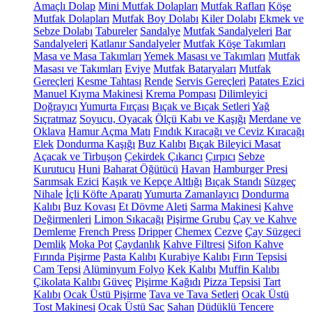
Amaçlı Dolap
Mini Mutfak Dolapları
Mutfak Rafları
Köşe
Mutfak Dolapları
Mutfak Boy Dolabı
Kiler Dolabı
Ekmek ve
Sebze Dolabı
Tabureler
Sandalye
Mutfak Sandalyeleri
Bar
Sandalyeleri
Katlanır Sandalyeler
Mutfak Köşe Takımları
Masa ve Masa Takımları
Yemek Masası ve Takımları
Mutfak
Masası ve Takımları
Eviye
Mutfak Bataryaları
Mutfak
Gereçleri
Kesme Tahtası
Rende
Servis Gereçleri
Patates Ezici
Manuel Kıyma Makinesi
Krema Pompası
Dilimleyici
Doğrayıcı
Yumurta Fırçası
Bıçak ve Bıçak Setleri
Yağ
Sıçratmaz
Soyucu, Oyacak
Ölçü Kabı ve Kaşığı
Merdane ve
Oklava
Hamur Açma Matı
Fındık Kıracağı ve Ceviz Kıracağı
Elek
Dondurma Kaşığı
Buz Kalıbı
Bıçak Bileyici Masat
Açacak ve Tirbuşon
Çekirdek Çıkarıcı
Çırpıcı
Sebze
Kurutucu
Huni
Baharat Öğütücü
Havan
Hamburger Presi
Sarımsak Ezici
Kaşık ve Kepçe Altlığı
Bıçak Standı
Süzgeç
Nihale
İçli Köfte Aparatı
Yumurta Zamanlayıcı
Dondurma
Kalıbı
Buz Kovası
Et Dövme Aleti
Sarma Makinesi
Kahve
Değirmenleri
Limon Sıkacağı
Pişirme Grubu
Çay ve Kahve
Demleme
French Press
Dripper
Chemex
Cezve
Çay Süzgeci
Demlik
Moka Pot
Çaydanlık
Kahve Filtresi
Sifon Kahve
Fırında Pişirme
Pasta Kalıbı
Kurabiye Kalıbı
Fırın Tepsisi
Cam Tepsi
Alüminyum Folyo
Kek Kalıbı
Muffin Kalıbı
Çikolata Kalıbı
Güveç
Pişirme Kağıdı
Pizza Tepsisi
Tart
Kalıbı
Ocak Üstü Pişirme
Tava ve Tava Setleri
Ocak Üstü
Tost Makinesi
Ocak Üstü Sac
Sahan
Düdüklü Tencere