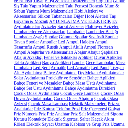
ve Rulosu
Tuval
El İşi & Tekstil Malzemeleri
Örgü İpi
Güpür
Şiş
Takı Yapım Malzemeleri
Takı Pensesi
Boncuk
Mum &
Sabun Yapımı
Mum Malzemeleri
Hobi Aletleri ve
Aksesuarları
Silikon Tabancaları
Diğer Hobi Aletleri
Taş
Boyama & Mozaik
AYDINLATMA VE ELEKTRİK
Ev
Aydınlatmaları
Avizeler
Sarkıt Avizeler
Plafonyer Avizeler
Lambaderler ve Aksesuarları
Lambader
Lambader Başlığı
Lambader Ayağı
Spotlar
Gömme Spotlar
Sıvaüstü Spotlar
Tavan Spotlar
Ampuller
Led Ampul
Halojen Ampul
Tasarruflu Ampul
Rustik Ampul
Akıllı Ampul
Floresan
Ampul
Abajurlar ve Aksesuarları
Abajur
Abajur Şapkaları
Abajur Ayaklığı
Fener ve Işıldaklar
Aplikler
Duvar Aplikleri
Tablo Aplikleri
Banyo Aplikleri
Lamba
Gece Lambaları
Masa
Lambaları
Led Şerit
Armatür
Led Armatür
Led Panel
Tezgah
Altı Aydınlatma
Bahçe Aydınlatma
Dış Mekan Aydınlatmalar
Solar Aydınlatma
Projektör ve Sensörler
Bahçe Aplikleri
Bahçe Feneri ve Meşaleler
Bahçe Masa Üstü Aydınlatma
Bahçe Set Üstü Aydınlatma
Bahçe Aydınlatma Direkleri
Çocuk Odası Aydınlatma
Çocuk Gece Lambası
Çocuk Odası
Duvar Aydınlatmaları
Çocuk Odası Abajuru
Çocuk Odası
Avizesi
Çocuk Masa Lambası
Elektrik Malzemeleri
Priz ve
Anahtarlar
Priz Kutusu
Telefon Prizi
Priz Çerçevesi
Golyat
Priz
Nümeris Priz
Priz
Anahtar Priz
Şalt Malzemeleri
Sigorta
Kutusu
Kontaktör
Elektrik Sigortası
Şalter
Kaçak Akım
Rölesi
Elektrik Sayacı
Uzatma Kablosu ve Grup Priz
Uzatma