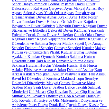
Setleri
Banyo Perdeleri
Bornoz
Peştemal
Havlu
Duvar
Dekorasyonu
Raf
Ayna
Çerçeveli Ayna
Makyaj Aynası
Boy
Aynası
Salon Aynası
Yatak Odası Aynası
Parçalı Ayna
Dresuar Aynası
Duvar Aynası
Ayaklı Ayna
Tablo
Poster
Duvar Panoları
Duvar Halısı ve Örtüsü
Duvar Kağıtları
Boyanabilir Duvar Kağıtları
3 Boyutlu Duvar Kağıtları
Duvar
Stickerları ve Etiketleri
Dekoratif Duvar Kağıtları
Yapışkanlı
Folyolar
Çocuk Odası Duvar Stickerları
Çocuk Odası Duvar
Kağıtları
Duvar Kağıdı Yapıştırıcısı
Poster Duvar Kağıtları
Ev
Düzenleme ve Saklama
Sepetler
Mutfak Sepeti
Çok Amaçlı
Sepetler
Dekoratif Sepetler
Çamaşır Sepetleri
Kutular
Makyaj
Kutusu ve Organizerleri
Plastik Kutular
Kumaş Kutular
Ayakkabı Kutuları
Oyuncak Kutuları
Saklama Kutusu
Dekoratif Kutu
Takı Kutusu
Çamaşır Kurutma Askısı
Saklama Hurçları
Hurçlar
Vakumlu Hurçlar
Halı Hurcu
Askılar
Elbise ve Aksesuar Askıları
Dekoratif Askılar
Kapı
Arkası Askıları
Yapışkanlı Askılar
Vestiyer Askısı
Takı Askısı
Bavul İçi Düzenleyici
Kurutma Makinesi Topu
Şemsiye
Dolap İçi Düzenleyici
Makyaj Çantası
Duvar ve Masa
Saatleri
Masa Saati
Duvar Saatleri
Bahçe Tekstili
Salıncak
Minderleri
Ütü Masası
Çöp Kovaları
Banyo Çöp Kovaları
Mutfak Çöp Kovaları
Endüstriyel Çöp Kovaları
Dolap İçi
Çöp Kovaları
Kırtasiye ve Ofis Malzemeleri
Dosyalama ve
Arşivleme
Poşet Dosya
Evrak Rafı
Çıtçıtlı Dosya
Klasör
Telli