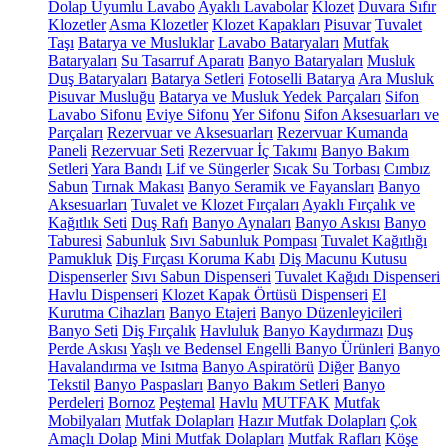
Dolap Uyumlu Lavabo
Ayaklı Lavabolar
Klozet
Duvara Sıfır
Klozetler
Asma Klozetler
Klozet Kapakları
Pisuvar
Tuvalet
Taşı
Batarya ve Musluklar
Lavabo Bataryaları
Mutfak
Bataryaları
Su Tasarruf Aparatı
Banyo Bataryaları
Musluk
Duş Bataryaları
Batarya Setleri
Fotoselli Batarya
Ara Musluk
Pisuvar Musluğu
Batarya ve Musluk Yedek Parçaları
Sifon
Lavabo Sifonu
Eviye Sifonu
Yer Sifonu
Sifon Aksesuarları ve
Parçaları
Rezervuar ve Aksesuarları
Rezervuar Kumanda
Paneli
Rezervuar Seti
Rezervuar İç Takımı
Banyo Bakım
Setleri
Yara Bandı
Lif ve Süngerler
Sıcak Su Torbası
Cımbız
Sabun
Tırnak Makası
Banyo Seramik ve Fayansları
Banyo
Aksesuarları
Tuvalet ve Klozet Fırçaları
Ayaklı Fırçalık ve
Kağıtlık Seti
Duş Rafı
Banyo Aynaları
Banyo Askısı
Banyo
Taburesi
Sabunluk
Sıvı Sabunluk Pompası
Tuvalet Kağıtlığı
Pamukluk
Diş Fırçası Koruma Kabı
Diş Macunu Kutusu
Dispenserler
Sıvı Sabun Dispenseri
Tuvalet Kağıdı Dispenseri
Havlu Dispenseri
Klozet Kapak Örtüsü Dispenseri
El
Kurutma Cihazları
Banyo Etajeri
Banyo Düzenleyicileri
Banyo Seti
Diş Fırçalık
Havluluk
Banyo Kaydırmazı
Duş
Perde Askısı
Yaşlı ve Bedensel Engelli Banyo Ürünleri
Banyo
Havalandırma ve Isıtma
Banyo Aspiratörü
Diğer
Banyo
Tekstil
Banyo Paspasları
Banyo Bakım Setleri
Banyo
Perdeleri
Bornoz
Peştemal
Havlu
MUTFAK
Mutfak
Mobilyaları
Mutfak Dolapları
Hazır Mutfak Dolapları
Çok
Amaçlı Dolap
Mini Mutfak Dolapları
Mutfak Rafları
Köşe