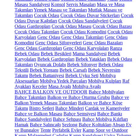
Masası Sandalyesi
Konsol
Servis Masaları
Masa ve Masa
Takımları
Yemek Masası ve Takımları
Mutfak Masası ve
Takımları
Çocuk Odası
Çocuk Odası Duvar Stickerları
Çocuk
Odası Duvar Kağıtları
Çocuk Odası Sandalyeleri
Çocuk
Odası Gardıropları
Çocuk Odası Masası
Çocuk Odası Bazası
Çocuk Odası Takımları
Çocuk Odası Komodini
Çocuk Odası
Karyolaları
Genç Odası
Genç Odası Takımları
Genç Odası
Komodini
Genç Odası Şifonyerleri
Genç Odası Bazaları
Genç Odası Gardıropları
Genç Odası Karyolaları
Ranza
Bebek Odası
Bebek Beşikleri
Mama Sandalyesi
Bebek
Karyolaları
Bebek Gardıropları
Bebek Yatakları
Bebek Odası
Takımları
Oyuncak Dolabı
Bebek Şifonyer
Bebek Odası
Tekstili
Bebek Yorganı
Bebek Çarşafı
Bebek Nevresim
Takımı
Bebek Battaniyesi
Bebek Uyku Seti
Mobilya
Aksesuarları
Mobilya Yedek Parçaları
Mobilya Kulpları
Raf
Ayakları
Keçeler
Masa Ayağı
Mobilya Ayağı
BAHÇE,BALKON VE OUTDOOR
Bahçe Mobilyaları
Bahçe Takımları
Balkon ve Bahçe Oturma Grubu
Bahçe ve
Balkon Yemek Masası Takımları
Balkon ve Bahçe Köşe
Takımı
Bistro Setleri
Bahçe Minderi
Çardak ve Kameriyeler
Bahçe ve Balkon Masası
Bahçe Şemsiyesi
Bahçe Bankı
Bahçe Sandalyeleri
Bahçe Sehpası
Bahçe Mobilya Kılıfları
Hamak
Bahçe Salıncağı
Şezlong
Bahçe Koltukları
Ahşap Ev
ve Bungalov
Tente
Prefabrik Evler
Kamp Spor ve Outdoor
Kamp Malzemeleri
Çadırlar
Kamp Sandalyesi
Uyku Tulumu