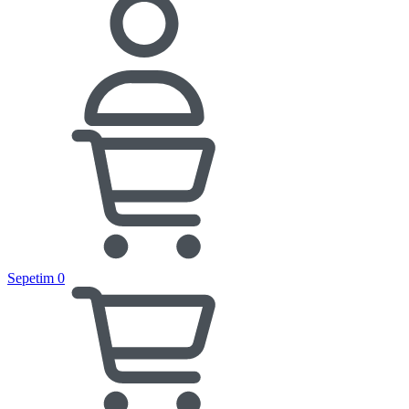
Sepetim
0