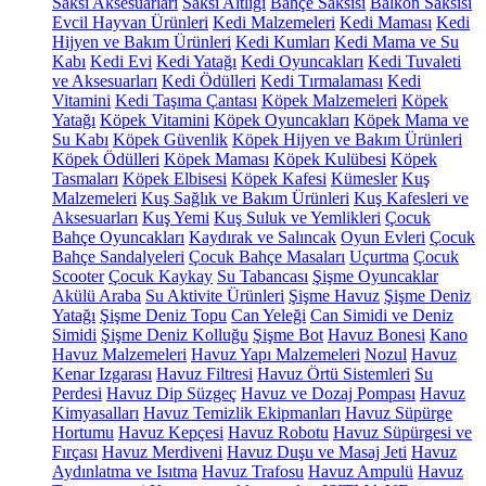
Saksı Aksesuarları
Saksı Altlığı
Bahçe Saksısı
Balkon Saksısı
Evcil Hayvan Ürünleri
Kedi Malzemeleri
Kedi Maması
Kedi
Hijyen ve Bakım Ürünleri
Kedi Kumları
Kedi Mama ve Su
Kabı
Kedi Evi
Kedi Yatağı
Kedi Oyuncakları
Kedi Tuvaleti
ve Aksesuarları
Kedi Ödülleri
Kedi Tırmalaması
Kedi
Vitamini
Kedi Taşıma Çantası
Köpek Malzemeleri
Köpek
Yatağı
Köpek Vitamini
Köpek Oyuncakları
Köpek Mama ve
Su Kabı
Köpek Güvenlik
Köpek Hijyen ve Bakım Ürünleri
Köpek Ödülleri
Köpek Maması
Köpek Kulübesi
Köpek
Tasmaları
Köpek Elbisesi
Köpek Kafesi
Kümesler
Kuş
Malzemeleri
Kuş Sağlık ve Bakım Ürünleri
Kuş Kafesleri ve
Aksesuarları
Kuş Yemi
Kuş Suluk ve Yemlikleri
Çocuk
Bahçe Oyuncakları
Kaydırak ve Salıncak
Oyun Evleri
Çocuk
Bahçe Sandalyeleri
Çocuk Bahçe Masaları
Uçurtma
Çocuk
Scooter
Çocuk Kaykay
Su Tabancası
Şişme Oyuncaklar
Akülü Araba
Su Aktivite Ürünleri
Şişme Havuz
Şişme Deniz
Yatağı
Şişme Deniz Topu
Can Yeleği
Can Simidi ve Deniz
Simidi
Şişme Deniz Kolluğu
Şişme Bot
Havuz Bonesi
Kano
Havuz Malzemeleri
Havuz Yapı Malzemeleri
Nozul
Havuz
Kenar Izgarası
Havuz Filtresi
Havuz Örtü Sistemleri
Su
Perdesi
Havuz Dip Süzgeç
Havuz ve Dozaj Pompası
Havuz
Kimyasalları
Havuz Temizlik Ekipmanları
Havuz Süpürge
Hortumu
Havuz Kepçesi
Havuz Robotu
Havuz Süpürgesi ve
Fırçası
Havuz Merdiveni
Havuz Duşu ve Masaj Jeti
Havuz
Aydınlatma ve Isıtma
Havuz Trafosu
Havuz Ampulü
Havuz