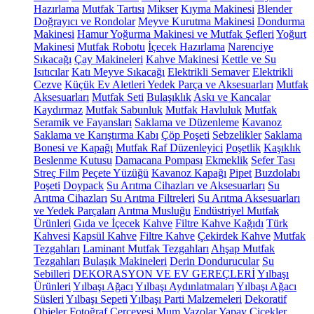
Hazırlama
Mutfak Tartısı
Mikser
Kıyma Makinesi
Blender
Doğrayıcı ve Rondolar
Meyve Kurutma Makinesi
Dondurma
Makinesi
Hamur Yoğurma Makinesi ve Mutfak Şefleri
Yoğurt
Makinesi
Mutfak Robotu
İçecek Hazırlama
Narenciye
Sıkacağı
Çay Makineleri
Kahve Makinesi
Kettle ve Su
Isıtıcılar
Katı Meyve Sıkacağı
Elektrikli Semaver
Elektrikli
Cezve
Küçük Ev Aletleri Yedek Parça ve Aksesuarları
Mutfak
Aksesuarları
Mutfak Seti
Bulaşıklık
Askı ve Kancalar
Kaydırmaz
Mutfak Sabunluk
Mutfak Havluluk
Mutfak
Seramik ve Fayansları
Saklama ve Düzenleme
Kavanoz
Saklama ve Karıştırma Kabı
Çöp Poşeti
Sebzelikler
Saklama
Bonesi ve Kapağı
Mutfak Raf Düzenleyici
Poşetlik
Kaşıklık
Beslenme Kutusu
Damacana Pompası
Ekmeklik
Sefer Tası
Streç Film
Peçete Yüzüğü
Kavanoz Kapağı
Pipet
Buzdolabı
Poşeti
Doypack
Su Arıtma Cihazları ve Aksesuarları
Su
Arıtma Cihazları
Su Arıtma Filtreleri
Su Arıtma Aksesuarları
ve Yedek Parçaları
Arıtma Musluğu
Endüstriyel Mutfak
Ürünleri
Gıda ve İçecek
Kahve
Filtre Kahve Kağıdı
Türk
Kahvesi
Kapsül Kahve
Filtre Kahve
Çekirdek Kahve
Mutfak
Tezgahları
Laminant Mutfak Tezgahları
Ahşap Mutfak
Tezgahları
Bulaşık Makineleri
Derin Dondurucular
Su
Sebilleri
DEKORASYON VE EV GEREÇLERİ
Yılbaşı
Ürünleri
Yılbaşı Ağacı
Yılbaşı Aydınlatmaları
Yılbaşı Ağacı
Süsleri
Yılbaşı Sepeti
Yılbaşı Parti Malzemeleri
Dekoratif
Objeler
Fotoğraf Çerçevesi
Mum
Vazolar
Yapay Çiçekler