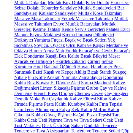
Mutfak Dolapları
Mutfak Boy Dolabı
Kiler Dolabı
Ekmek ve
Sebze Dolabı
Tabureler
Sandalye
Mutfak Sandalyeleri
Bar
Sandalyeleri
Katlanır Sandalyeler
Mutfak Köşe Takımları
Masa ve Masa Takımları
Yemek Masası ve Takımları
Mutfak
Masası ve Takımları
Eviye
Mutfak Bataryaları
Mutfak
Gereçleri
Kesme Tahtası
Rende
Servis Gereçleri
Patates Ezici
Manuel Kıyma Makinesi
Krema Pompası
Dilimleyici
Doğrayıcı
Yumurta Fırçası
Bıçak ve Bıçak Setleri
Yağ
Sıçratmaz
Soyucu, Oyacak
Ölçü Kabı ve Kaşığı
Merdane ve
Oklava
Hamur Açma Matı
Fındık Kıracağı ve Ceviz Kıracağı
Elek
Dondurma Kaşığı
Buz Kalıbı
Bıçak Bileyici Masat
Açacak ve Tirbuşon
Çekirdek Çıkarıcı
Çırpıcı
Sebze
Kurutucu
Huni
Baharat Öğütücü
Havan
Hamburger Presi
Sarımsak Ezici
Kaşık ve Kepçe Altlığı
Bıçak Standı
Süzgeç
Nihale
İçli Köfte Aparatı
Yumurta Zamanlayıcı
Dondurma
Kalıbı
Buz Kovası
Et Dövme Aleti
Sarma Makinesi
Kahve
Değirmenleri
Limon Sıkacağı
Pişirme Grubu
Çay ve Kahve
Demleme
French Press
Dripper
Chemex
Cezve
Çay Süzgeci
Demlik
Moka Pot
Çaydanlık
Kahve Filtresi
Sifon Kahve
Fırında Pişirme
Pasta Kalıbı
Kurabiye Kalıbı
Fırın Tepsisi
Cam Tepsi
Alüminyum Folyo
Kek Kalıbı
Muffin Kalıbı
Çikolata Kalıbı
Güveç
Pişirme Kağıdı
Pizza Tepsisi
Tart
Kalıbı
Ocak Üstü Pişirme
Tava ve Tava Setleri
Ocak Üstü
Tost Makinesi
Ocak Üstü Sac
Sahan
Düdüklü Tencere
Tencere ve Tava Aksesuarları
Tencere ve Tencere Setleri
Çöp