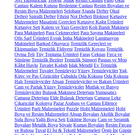
Sıvı Yapıştırıcılar
Tebeşir
Suluk
Resim Çantası
Pano
Okul
Çantası
Kalem Kutusu
Beslenme Çantası
Resim Boyaları ve
Resim Boya Malzemeleri
Selobant
Ajanda
Defter
Okul
Defteri
Spiralli Defter
Fihrist
Not Defteri
Bloknot
Kırtasiye
Malzemeleri
Masaüstü Gereçleri
Kırtasiye Kağıt Ürünleri
Kırtasiye Seti
Kalem ve Yazı Gereçleri
Koli Bandı Makinesi
Para Makineleri
Para Çekmeceleri
Para Sayma Makineleri
Ofis Sarf Ürünleri
Evrak İmha Makineleri
Laminasyon
Makineleri
Barkod Okuyucu
Temizlik Gereçleri ve
Ekipmanları
Temizlik Eldiveni
Temizlik Kovası
Temizlik,
Ovma Teli
Tüy Toplama Ürünleri
Faraş
Çekpas
Fırça ve
Süpürge
Temizlik Bezleri
Temizlik Süngeri
Paspas ve Mop
Kâğıt Havlu
Tuvalet Kağıdı
Islak Mendil
Ev Temizlik
Malzemeleri
Tuvalet Temizleyici
Yüzey Temizleyiciler
Yağ,
Kireç ve Pas Çözücüler
Çubuklu Oda Kokusu
Oda Kokusu
Halı Temizleyiciler
Ahşap Temizleyiciler ve Bakım Ürünleri
Cam ve Parlak Yüzey Temizleyiciler
Mutfak ve Banyo
Temizleyiciler
Bulaşık Makinesi Deterjanı
Yumuşatıcı
Çamaşır Deterjanı
Elde Bulaşık Deterjanı
Çamaşır Leke
Çıkarıcılar
Kolonya
Pazar Arabası ve Çantası
Eğlence
Ürünleri
Parti Malzemeleri
Puzzle
Hobi Malzemeleri
Hobi
Boya ve Resim Malzemeleri
Ahşap Boyaları
Akrilik Boyalar
Sulu Boya
Yağlı Boya Seti
Eskitme Boyası
Cam ve Seramik
Boyaları
Metalik Boya
Şövale
Kumaş Boyaları
Resim Fırçası
ve Rulosu
Tuval
El İşi & Tekstil Malzemeleri
Örgü İpi
Güpür