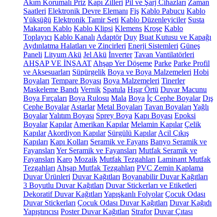
Akım Korumalı Priz
Kapı Zilleri
Pil ve Şarj Cihazları
Zaman
Saatleri
Elektronik Devre Elemanı
Fiş
Kablo Pabucu
Kablo
Yüksüğü
Elektronik Tamir Seti
Kablo Düzenleyiciler
Susta
Makaron Kablo
Kablo Klipsi
Klemens
Kroşe
Kablo
Toplayıcı
Kablo Kanalı
Adaptör
Duy
Buat Kutusu ve Kapağı
Aydınlatma Halatları ve Zincirleri
Enerji Sistemleri
Güneş
Paneli
Lityum Akü
Jel Akü
İnverter
Tavan Vantilatörleri
AHŞAP VE İNŞAAT
Ahşap Yer Döşeme
Parke
Parke Profil
ve Aksesuarları
Süpürgelik
Boya ve Boya Malzemeleri
Hobi
Boyaları
Tempare Boyası
Boya Malzemeleri
Tinerler
Maskeleme Bandı
Vernik
Spatula
Hışır Örtü
Duvar Macunu
Boya Fırçaları
Boya Rulosu
Mala
Boya
İç Cephe Boyalar
Dış
Cephe Boyalar
Astarlar
Metal Boyaları
Tavan Boyaları
Yağlı
Boyalar
Yalıtım Boyası
Sprey Boya
Kapı Boyası
Epoksi
Boyalar
Kapılar
Amerikan Kapılar
Melamin Kapılar
Çelik
Kapılar
Akordiyon Kapılar
Sürgülü Kapılar
Acil Çıkış
Kapıları
Kapı Kolları
Seramik ve Fayans
Banyo Seramik ve
Fayansları
Yer Seramik ve Fayansları
Mutfak Seramik ve
Fayansları
Karo
Mozaik
Mutfak Tezgahları
Laminant Mutfak
Tezgahları
Ahşap Mutfak Tezgahları
PVC Zemin Kaplama
Duvar Ürünleri
Duvar Kağıtları
Boyanabilir Duvar Kağıtları
3 Boyutlu Duvar Kağıtları
Duvar Stickerları ve Etiketleri
Dekoratif Duvar Kağıtları
Yapışkanlı Folyolar
Çocuk Odası
Duvar Stickerları
Çocuk Odası Duvar Kağıtları
Duvar Kağıdı
Yapıştırıcısı
Poster Duvar Kağıtları
Strafor
Duvar Çıtası