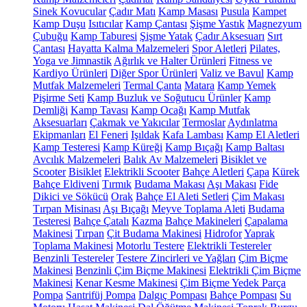
Sinek Kovucular
Çadır Matı
Kamp Masası
Pusula
Kampet
Kamp Duşu
Isıtıcılar
Kamp Çantası
Şişme Yastık
Magnezyum
Çubuğu
Kamp Taburesi
Şişme Yatak
Çadır Aksesuarı
Sırt
Çantası
Hayatta Kalma Malzemeleri
Spor Aletleri
Pilates,
Yoga ve Jimnastik
Ağırlık ve Halter Ürünleri
Fitness ve
Kardiyo Ürünleri
Diğer Spor Ürünleri
Valiz ve Bavul
Kamp
Mutfak Malzemeleri
Termal Çanta
Matara
Kamp Yemek
Pişirme Seti
Kamp Buzluk ve Soğutucu Ürünler
Kamp
Demliği
Kamp Tavası
Kamp Ocağı
Kamp Mutfak
Aksesuarları
Çakmak ve Yakıcılar
Termoslar
Aydınlatma
Ekipmanları
El Feneri
Işıldak
Kafa Lambası
Kamp El Aletleri
Kamp Testeresi
Kamp Küreği
Kamp Bıçağı
Kamp Baltası
Avcılık Malzemeleri
Balık Av Malzemeleri
Bisiklet ve
Scooter
Bisiklet
Elektrikli Scooter
Bahçe Aletleri
Çapa
Kürek
Bahçe Eldiveni
Tırmık
Budama Makası
Aşı Makası
Fide
Dikici ve Sökücü
Orak
Bahçe El Aleti Setleri
Çim Makası
Tırpan Misinası
Aşı Bıçağı
Meyve Toplama Aleti
Budama
Testeresi
Bahçe Çatalı
Kazma
Bahçe Makineleri
Çapalama
Makinesi
Tırpan
Çit Budama Makinesi
Hidrofor
Yaprak
Toplama Makinesi
Motorlu Testere
Elektrikli Testereler
Benzinli Testereler
Testere Zincirleri ve Yağları
Çim Biçme
Makinesi
Benzinli Çim Biçme Makinesi
Elektrikli Çim Biçme
Makinesi
Kenar Kesme Makinesi
Çim Biçme Yedek Parça
Pompa
Santrifüj Pompa
Dalgıç Pompası
Bahçe Pompası
Su