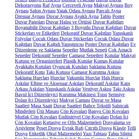
Dekorasyonu
Raf
Ayna
Çerçeveli Ayna
Makyaj Aynası
Boy
Aynası
Salon Aynası
Yatak Odası Aynası
Parçalı Ayna
Dresuar Aynası
Duvar Aynası
Ayaklı Ayna
Tablo
Poster
Duvar Panoları
Duvar Halısı ve Örtüsü
Duvar Kağıtları
Boyanabilir Duvar Kağıtları
3 Boyutlu Duvar Kağıtları
Duvar
Stickerları ve Etiketleri
Dekoratif Duvar Kağıtları
Yapışkanlı
Folyolar
Çocuk Odası Duvar Stickerları
Çocuk Odası Duvar
Kağıtları
Duvar Kağıdı Yapıştırıcısı
Poster Duvar Kağıtları
Ev
Düzenleme ve Saklama
Sepetler
Mutfak Sepeti
Çok Amaçlı
Sepetler
Dekoratif Sepetler
Çamaşır Sepetleri
Kutular
Makyaj
Kutusu ve Organizerleri
Plastik Kutular
Kumaş Kutular
Ayakkabı Kutuları
Oyuncak Kutuları
Saklama Kutusu
Dekoratif Kutu
Takı Kutusu
Çamaşır Kurutma Askısı
Saklama Hurçları
Hurçlar
Vakumlu Hurçlar
Halı Hurcu
Askılar
Elbise ve Aksesuar Askıları
Dekoratif Askılar
Kapı
Arkası Askıları
Yapışkanlı Askılar
Vestiyer Askısı
Takı Askısı
Bavul İçi Düzenleyici
Kurutma Makinesi Topu
Şemsiye
Dolap İçi Düzenleyici
Makyaj Çantası
Duvar ve Masa
Saatleri
Masa Saati
Duvar Saatleri
Bahçe Tekstili
Salıncak
Minderleri
Ütü Masası
Çöp Kovaları
Banyo Çöp Kovaları
Mutfak Çöp Kovaları
Endüstriyel Çöp Kovaları
Dolap İçi
Çöp Kovaları
Kırtasiye ve Ofis Malzemeleri
Dosyalama ve
Arşivleme
Poşet Dosya
Evrak Rafı
Çıtçıtlı Dosya
Klasör
Telli
Dosya
Etiketlik
Okul Malzemeleri
Yazı Tahtası
Tahta Silgisi