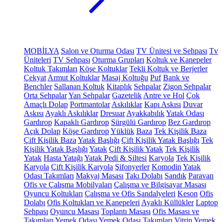
MOBİLYA
Salon ve Oturma Odası
TV Ünitesi ve Sehpası
Tv
Üniteleri
TV Sehpası
Oturma Grupları
Koltuk ve Kanepeler
Koltuk Takımları
Köşe Koltuklar
Tekli Koltuk ve Berjerler
Çekyat
Armut Koltuklar
Masaj Koltuğu
Puf
Bank ve
Benchler
Sallanan Koltuk
Kitaplık
Sehpalar
Zigon Sehpalar
Orta Sehpalar
Yan Sehpalar
Gazetelik
Antre ve Hol
Çok
Amaçlı Dolap
Portmantolar
Askılıklar
Kapı Askısı
Duvar
Askısı
Ayaklı Askılıklar
Dresuar
Ayakkabılık
Yatak Odası
Gardırop
Kapaklı Gardırop
Sürgülü Gardırop
Bez Gardırop
Açık Dolap
Köşe Gardırop
Yüklük
Baza
Tek Kişilik Baza
Çift Kişilik Baza
Yatak Başlığı
Çift Kişilik Yatak Başlığı
Tek
Kişilik Yatak Başlığı
Yatak
Çift Kişilik Yatak
Tek Kişilik
Yatak
Hasta Yatağı
Yatak Pedi & Şiltesi
Karyola
Tek Kişilik
Karyola
Çift Kişilik Karyola
Şifonyerler
Komodin
Yatak
Odası Takımları
Makyaj Masası
Takı Dolabı
Sandık
Paravan
Ofis ve Çalışma Mobilyaları
Çalışma ve Bilgisayar Masası
Oyuncu Koltukları
Çalışma ve Ofis Sandalyeleri
Keson
Ofis
Dolabı
Ofis Koltukları ve Kanepeleri
Ayaklı Küllükler
Laptop
Sehpası
Oyuncu Masası
Toplantı Masası
Ofis Masası ve
Takımları
Yemek Odası
Yemek Odası Takımları
Vitrin
Yemek