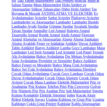
Şiş
Takı Yapım Malzemeleri
Takı Pensesi
Boncuk
Mum &
Sabun Yapımı
Mum Malzemeleri
Hobi Aletleri ve
Aksesuarları
Silikon Tabancaları
Diğer Hobi Aletleri
Taş
Boyama & Mozaik
AYDINLATMA VE ELEKTRİK
Ev
Aydınlatmaları
Avizeler
Sarkıt Avizeler
Plafonyer Avizeler
Lambaderler ve Aksesuarları
Lambader
Lambader Başlığı
Lambader Ayağı
Spotlar
Gömme Spotlar
Sıvaüstü Spotlar
Tavan Spotlar
Ampuller
Led Ampul
Halojen Ampul
Tasarruflu Ampul
Rustik Ampul
Akıllı Ampul
Floresan
Ampul
Abajurlar ve Aksesuarları
Abajur
Abajur Şapkaları
Abajur Ayaklığı
Fener ve Işıldaklar
Aplikler
Duvar Aplikleri
Tablo Aplikleri
Banyo Aplikleri
Lamba
Gece Lambaları
Masa
Lambaları
Led Şerit
Armatür
Led Armatür
Led Panel
Tezgah
Altı Aydınlatma
Bahçe Aydınlatma
Dış Mekan Aydınlatmalar
Solar Aydınlatma
Projektör ve Sensörler
Bahçe Aplikleri
Bahçe Feneri ve Meşaleler
Bahçe Masa Üstü Aydınlatma
Bahçe Set Üstü Aydınlatma
Bahçe Aydınlatma Direkleri
Çocuk Odası Aydınlatma
Çocuk Gece Lambası
Çocuk Odası
Duvar Aydınlatmaları
Çocuk Odası Abajuru
Çocuk Odası
Avizesi
Çocuk Masa Lambası
Elektrik Malzemeleri
Priz ve
Anahtarlar
Priz Kutusu
Telefon Prizi
Priz Çerçevesi
Golyat
Priz
Nümeris Priz
Priz
Anahtar Priz
Şalt Malzemeleri
Sigorta
Kutusu
Kontaktör
Elektrik Sigortası
Şalter
Kaçak Akım
Rölesi
Elektrik Sayacı
Uzatma Kablosu ve Grup Priz
Uzatma
Kabloları
Çoklu Grup Prizleri
Kablolar
Kablo Aksesuarları