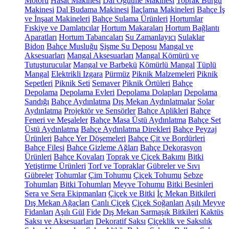
Motoru
Hasat Makinesi
Dal Öğütme Makinesi
Toprak Burgu
Makinesi
Dal Budama Makinesi
İlaçlama Makineleri
Bahçe İş
ve İnşaat Makineleri
Bahçe Sulama Ürünleri
Hortumlar
Fıskiye ve Damlatıcılar
Hortum Makaraları
Hortum Bağlantı
Aparatları
Hortum Tabancaları
Su Zamanlayıcı
Sulaklar
Bidon
Bahçe Musluğu
Şişme Su Deposu
Mangal ve
Aksesuarları
Mangal Aksesuarları
Mangal Kömürü ve
Tutuşturucular
Mangal ve Barbekü
Kömürlü Mangal
Tüplü
Mangal
Elektrikli Izgara
Pürmüz
Piknik Malzemeleri
Piknik
Sepetleri
Piknik Seti
Semaver
Piknik Örtüleri
Bahçe
Depolama
Depolama Evleri
Depolama Dolapları
Depolama
Sandığı
Bahçe Aydınlatma
Dış Mekan Aydınlatmalar
Solar
Aydınlatma
Projektör ve Sensörler
Bahçe Aplikleri
Bahçe
Feneri ve Meşaleler
Bahçe Masa Üstü Aydınlatma
Bahçe Set
Üstü Aydınlatma
Bahçe Aydınlatma Direkleri
Bahçe Peyzaj
Ürünleri
Bahçe Yer Döşemeleri
Bahçe Çit ve Bordürleri
Bahçe Filesi
Bahçe Gizleme Ağları
Bahçe Dekorasyon
Ürünleri
Bahçe Kovaları
Toprak ve Çiçek Bakımı
Bitki
Yetiştirme Ürünleri
Torf ve Topraklar
Gübreler ve Sıvı
Gübreler
Tohumlar
Çim Tohumu
Çiçek Tohumu
Sebze
Tohumları
Bitki Tohumları
Meyve Tohumu
Bitki Besinleri
Sera ve Sera Ekipmanları
Çiçek ve Bitki
İç Mekan Bitkileri
Dış Mekan Ağaçları
Canlı Çiçek
Çiçek Soğanları
Aşılı Meyve
Fidanları
Aşılı Gül
Fide
Dış Mekan Sarmaşık Bitkileri
Kaktüs
Saksı ve Aksesuarları
Dekoratif Saksı
Çiçeklik ve Saksılık