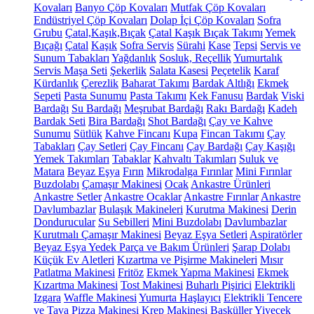
Kovaları
Banyo Çöp Kovaları
Mutfak Çöp Kovaları
Endüstriyel Çöp Kovaları
Dolap İçi Çöp Kovaları
Sofra
Grubu
Çatal,Kaşık,Bıçak
Çatal Kaşık Bıçak Takımı
Yemek
Bıçağı
Çatal
Kaşık
Sofra Servis
Sürahi
Kase
Tepsi
Servis ve
Sunum Tabakları
Yağdanlık
Sosluk, Reçellik
Yumurtalık
Servis Maşa Seti
Şekerlik
Salata Kasesi
Peçetelik
Karaf
Kürdanlık
Çerezlik
Baharat Takımı
Bardak Altlığı
Ekmek
Sepeti
Pasta Sunumu
Pasta Takımı
Kek Fanusu
Bardak
Viski
Bardağı
Su Bardağı
Meşrubat Bardağı
Rakı Bardağı
Kadeh
Bardak Seti
Bira Bardağı
Shot Bardağı
Çay ve Kahve
Sunumu
Sütlük
Kahve Fincanı
Kupa
Fincan Takımı
Çay
Tabakları
Çay Setleri
Çay Fincanı
Çay Bardağı
Çay Kaşığı
Yemek Takımları
Tabaklar
Kahvaltı Takımları
Suluk ve
Matara
Beyaz Eşya
Fırın
Mikrodalga Fırınlar
Mini Fırınlar
Buzdolabı
Çamaşır Makinesi
Ocak
Ankastre Ürünleri
Ankastre Setler
Ankastre Ocaklar
Ankastre Fırınlar
Ankastre
Davlumbazlar
Bulaşık Makineleri
Kurutma Makinesi
Derin
Dondurucular
Su Sebilleri
Mini Buzdolabı
Davlumbazlar
Kurutmalı Çamaşır Makinesi
Beyaz Eşya Setleri
Aspiratörler
Beyaz Eşya Yedek Parça ve Bakım Ürünleri
Şarap Dolabı
Küçük Ev Aletleri
Kızartma ve Pişirme Makineleri
Mısır
Patlatma Makinesi
Fritöz
Ekmek Yapma Makinesi
Ekmek
Kızartma Makinesi
Tost Makinesi
Buharlı Pişirici
Elektrikli
Izgara
Waffle Makinesi
Yumurta Haşlayıcı
Elektrikli Tencere
ve Tava
Pizza Makinesi
Krep Makinesi
Basküller
Yiyecek