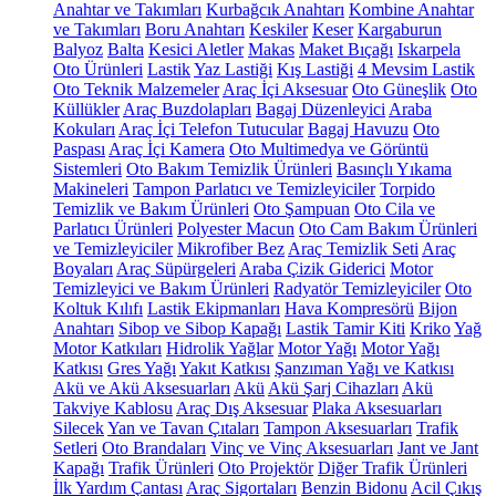
Anahtar ve Takımları
Kurbağcık Anahtarı
Kombine Anahtar
ve Takımları
Boru Anahtarı
Keskiler
Keser
Kargaburun
Balyoz
Balta
Kesici Aletler
Makas
Maket Bıçağı
Iskarpela
Oto Ürünleri
Lastik
Yaz Lastiği
Kış Lastiği
4 Mevsim Lastik
Oto Teknik Malzemeler
Araç İçi Aksesuar
Oto Güneşlik
Oto
Küllükler
Araç Buzdolapları
Bagaj Düzenleyici
Araba
Kokuları
Araç İçi Telefon Tutucular
Bagaj Havuzu
Oto
Paspası
Araç İçi Kamera
Oto Multimedya ve Görüntü
Sistemleri
Oto Bakım Temizlik Ürünleri
Basınçlı Yıkama
Makineleri
Tampon Parlatıcı ve Temizleyiciler
Torpido
Temizlik ve Bakım Ürünleri
Oto Şampuan
Oto Cila ve
Parlatıcı Ürünleri
Polyester Macun
Oto Cam Bakım Ürünleri
ve Temizleyiciler
Mikrofiber Bez
Araç Temizlik Seti
Araç
Boyaları
Araç Süpürgeleri
Araba Çizik Giderici
Motor
Temizleyici ve Bakım Ürünleri
Radyatör Temizleyiciler
Oto
Koltuk Kılıfı
Lastik Ekipmanları
Hava Kompresörü
Bijon
Anahtarı
Sibop ve Sibop Kapağı
Lastik Tamir Kiti
Kriko
Yağ
Motor Katkıları
Hidrolik Yağlar
Motor Yağı
Motor Yağı
Katkısı
Gres Yağı
Yakıt Katkısı
Şanzıman Yağı ve Katkısı
Akü ve Akü Aksesuarları
Akü
Akü Şarj Cihazları
Akü
Takviye Kablosu
Araç Dış Aksesuar
Plaka Aksesuarları
Silecek
Yan ve Tavan Çıtaları
Tampon Aksesuarları
Trafik
Setleri
Oto Brandaları
Vinç ve Vinç Aksesuarları
Jant ve Jant
Kapağı
Trafik Ürünleri
Oto Projektör
Diğer Trafik Ürünleri
İlk Yardım Çantası
Araç Sigortaları
Benzin Bidonu
Acil Çıkış