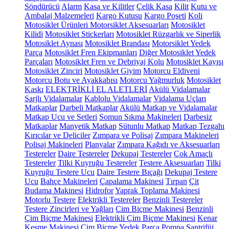
Söndürücü
Alarm
Kasa ve Kilitler
Çelik Kasa
Kilit
Kutu ve
Ambalaj Malzemeleri
Kargo Kutusu
Kargo Poşeti
Koli
Motosiklet Ürünleri
Motorsiklet Aksesuarları
Motosiklet
Kilidi
Motosiklet Stickerları
Motosiklet Rüzgarlık ve Siperlik
Motosiklet Aynası
Motosiklet Brandası
Motorsiklet Yedek
Parça
Motosiklet Fren Ekipmanları
Diğer Motosiklet Yedek
Parçaları
Motosiklet Fren ve Debriyaj Kolu
Motosiklet Kayışı
Motosiklet Zinciri
Motosiklet Giyim
Motorcu Eldiveni
Motorcu Botu ve Ayakkabısı
Motorcu Yağmurluk
Motosiklet
Kaskı
ELEKTRİKLİ EL ALETLERİ
Akülü Vidalamalar
Şarjlı Vidalamalar
Kablolu Vidalamalar
Vidalama Uçları
Matkaplar
Darbeli Matkaplar
Akülü Matkap ve Vidalamalar
Matkap Ucu ve Setleri
Somun Sıkma Makineleri
Darbesiz
Matkaplar
Manyetik Matkap
Sütunlu Matkap
Matkap Tezgahı
Kırıcılar ve Deliciler
Zımpara ve Polisaj
Zımpara Makineleri
Polisaj Makineleri
Planyalar
Zımpara Kağıdı ve Aksesuarları
Testereler
Daire Testereler
Dekupaj Testereler
Çok Amaçlı
Testereler
Tilki Kuyruğu Testereler
Testere Aksesuarları
Tilki
Kuyruğu Testere Ucu
Daire Testere Bıçağı
Dekupaj Testere
Ucu
Bahçe Makineleri
Çapalama Makinesi
Tırpan
Çit
Budama Makinesi
Hidrofor
Yaprak Toplama Makinesi
Motorlu Testere
Elektrikli Testereler
Benzinli Testereler
Testere Zincirleri ve Yağları
Çim Biçme Makinesi
Benzinli
Çim Biçme Makinesi
Elektrikli Çim Biçme Makinesi
Kenar
Kesme Makinesi
Çim Biçme Yedek Parça
Pompa
Santrifüj