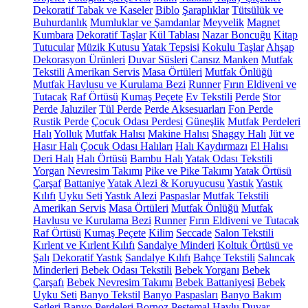
Dekoratif Tabak ve Kaseler
Biblo
Şaraplıklar
Tütsülük ve
Buhurdanlık
Mumluklar ve Şamdanlar
Meyvelik
Magnet
Kumbara
Dekoratif Taşlar
Kül Tablası
Nazar Boncuğu
Kitap
Tutucular
Müzik Kutusu
Yatak Tepsisi
Kokulu Taşlar
Ahşap
Dekorasyon Ürünleri
Duvar Süsleri
Cansız Manken
Mutfak
Tekstili
Amerikan Servis
Masa Örtüleri
Mutfak Önlüğü
Mutfak Havlusu ve Kurulama Bezi
Runner
Fırın Eldiveni ve
Tutacak
Raf Örtüsü
Kumaş Peçete
Ev Tekstili
Perde
Stor
Perde
Jaluziler
Tül Perde
Perde Aksesuarları
Fon Perde
Rustik Perde
Çocuk Odası Perdesi
Güneşlik
Mutfak Perdeleri
Halı
Yolluk
Mutfak Halısı
Makine Halısı
Shaggy Halı
Jüt ve
Hasır Halı
Çocuk Odası Halıları
Halı Kaydırmazı
El Halısı
Deri Halı
Halı Örtüsü
Bambu Halı
Yatak Odası Tekstili
Yorgan
Nevresim Takımı
Pike ve Pike Takımı
Yatak Örtüsü
Çarşaf
Battaniye
Yatak Alezi & Koruyucusu
Yastık
Yastık
Kılıfı
Uyku Seti
Yastık Alezi
Paspaslar
Mutfak Tekstili
Amerikan Servis
Masa Örtüleri
Mutfak Önlüğü
Mutfak
Havlusu ve Kurulama Bezi
Runner
Fırın Eldiveni ve Tutacak
Raf Örtüsü
Kumaş Peçete
Kilim
Seccade
Salon Tekstili
Kırlent ve Kırlent Kılıfı
Sandalye Minderi
Koltuk Örtüsü ve
Şalı
Dekoratif Yastık
Sandalye Kılıfı
Bahçe Tekstili
Salıncak
Minderleri
Bebek Odası Tekstili
Bebek Yorganı
Bebek
Çarşafı
Bebek Nevresim Takımı
Bebek Battaniyesi
Bebek
Uyku Seti
Banyo Tekstil
Banyo Paspasları
Banyo Bakım
Setleri
Banyo Perdeleri
Bornoz
Peştemal
Havlu
Duvar