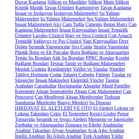
Duvar Kaplama
Silikon ve Mastikler
Silikon
Mum Silikon
Köpük
Mastik
Tavan Ürünleri
Kartonpiyer
Tavan Kaplama
İnşaat ve İzolasyon
İzolasyon Malzemeleri
Su Yalıtım
Malzemeleri
Isı Yalıtım Malzemeleri
Ses Yalıtım Malzemeleri
İnşaat Malzemeleri
Alçı
Cam Tuğla
Çimento
Beton Harcı
Çatı
Kaplama Malzemeleri
İnşaat Kimyasalları
İnşaat Temizlik
Ürünleri
Lavabo Çözücü
Harç ve Sıva Çözücü
Çok Amaçlı
Temizlik
Yağlayıcı ve Pas Çözücü
Yapı Kimyasalları
Derz
Dolgu
Seramik Yapıştırıcılar
Sıvı Conta
Strafor Yapıştırılar
Plastik Boru ve Ek Parçalar
Boru Bağlantı ve Aksesuarları
Temiz Su Boruları
Atık Su Boruları
PPRC Borular
Kombi
Bağlantı Boruları
Tesisat Tamir ve Bağlantı Malzemeleri
Musluk Uzatma
Regülatörler
Valfler ve Vanalar
Nipeller
Tahliye Hortumu
Conta
Taharet Çubuğu
Fittings
Tıpalar ve
Süzgeçler
İnşaat Makineleri
Elektrikli Vinçler
Taşıma
Arabaları
Caraskallar
Havlupanlar
Ahşaplar
Masif Paneller
Keresteler
Ahşap Seperatörler
Ahşap Çatı Malzemeleri
Çatı
Penceresi
Çatı Merdiveni
Ahşap Merdivenler
Trabzan
Sundurma
Menfezler
Banyo Menfezi
Su Deposu
HIRDAVAT EL ALETLERİ VE OTO
El Aletleri
Lokma ve
Lokma Takımları
Çekiç
El Testereleri
Kesici Grubu
Pense
Tornavida
Seramik ve Sıvacı Aletleri
Mengene ve İşkenceler
Zımbalar ve Aksesuarları
Zımpara ve Eğeler
Anahtarlar
Anahtar Takımları
Alyan Anahtarları
Açık Ağız Anahtar
İngiliz Anahtarı
İki Ağızlı Anahtar
Tork Anahtarı
Yıldız