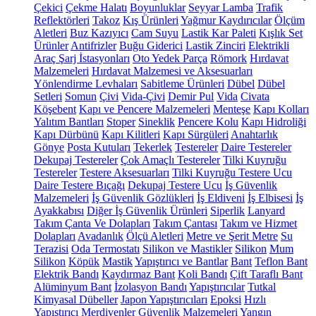
Çekici
Çekme Halatı
Boyunluklar
Seyyar Lamba
Trafik
Reflektörleri
Takoz
Kış Ürünleri
Yağmur Kaydırıcılar
Ölçüm
Aletleri
Buz Kazıyıcı
Cam Suyu
Lastik Kar Paleti
Kışlık Set
Ürünler
Antifrizler
Buğu Giderici
Lastik Zinciri
Elektrikli
Araç Şarj İstasyonları
Oto Yedek Parça
Römork
Hırdavat
Malzemeleri
Hırdavat Malzemesi ve Aksesuarları
Yönlendirme Levhaları
Sabitleme Ürünleri
Dübel
Dübel
Setleri
Somun
Çivi
Vida-Çivi
Demir Pul
Vida
Civata
Köşebent
Kapı ve Pencere Malzemeleri
Menteşe
Kapı Kolları
Yalıtım Bantları
Stoper
Sineklik
Pencere Kolu
Kapı Hidroliği
Kapı Dürbünü
Kapı Kilitleri
Kapı Sürgüleri
Anahtarlık
Gönye
Posta Kutuları
Tekerlek
Testereler
Daire Testereler
Dekupaj Testereler
Çok Amaçlı Testereler
Tilki Kuyruğu
Testereler
Testere Aksesuarları
Tilki Kuyruğu Testere Ucu
Daire Testere Bıçağı
Dekupaj Testere Ucu
İş Güvenlik
Malzemeleri
İş Güvenlik Gözlükleri
İş Eldiveni
İş Elbisesi
İş
Ayakkabısı
Diğer İş Güvenlik Ürünleri
Siperlik
Lanyard
Takım Çanta Ve Dolapları
Takım Çantası
Takım ve Hizmet
Dolapları
Avadanlık
Ölçü Aletleri
Metre ve Şerit Metre
Su
Terazisi
Oda Termostatı
Silikon ve Mastikler
Silikon
Mum
Silikon
Köpük
Mastik
Yapıştırıcı ve Bantlar
Bant
Teflon Bant
Elektrik Bandı
Kaydırmaz Bant
Koli Bandı
Çift Taraflı Bant
Alüminyum Bant
İzolasyon Bandı
Yapıştırıcılar
Tutkal
Kimyasal Dübeller
Japon Yapıştırıcıları
Epoksi
Hızlı
Yapıştırıcı
Merdivenler
Güvenlik Malzemeleri
Yangın