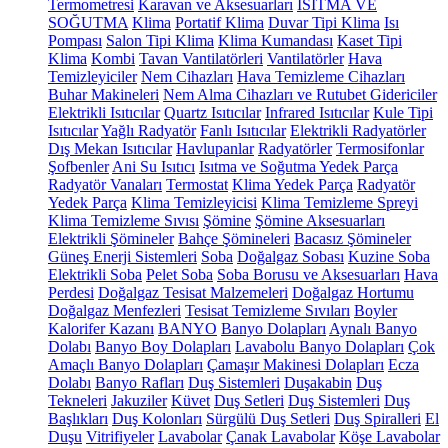
Termometresi
Karavan ve Aksesuarları
ISITMA VE
SOĞUTMA
Klima
Portatif Klima
Duvar Tipi Klima
Isı
Pompası
Salon Tipi Klima
Klima Kumandası
Kaset Tipi
Klima
Kombi
Tavan Vantilatörleri
Vantilatörler
Hava
Temizleyiciler
Nem Cihazları
Hava Temizleme Cihazları
Buhar Makineleri
Nem Alma Cihazları ve Rutubet Gidericiler
Elektrikli Isıtıcılar
Quartz Isıtıcılar
Infrared Isıtıcılar
Kule Tipi
Isıtıcılar
Yağlı Radyatör
Fanlı Isıtıcılar
Elektrikli Radyatörler
Dış Mekan Isıtıcılar
Havlupanlar
Radyatörler
Termosifonlar
Şofbenler
Ani Su Isıtıcı
Isıtma ve Soğutma Yedek Parça
Radyatör Vanaları
Termostat
Klima Yedek Parça
Radyatör
Yedek Parça
Klima Temizleyicisi
Klima Temizleme Spreyi
Klima Temizleme Sıvısı
Şömine
Şömine Aksesuarları
Elektrikli Şömineler
Bahçe Şömineleri
Bacasız Şömineler
Güneş Enerji Sistemleri
Soba
Doğalgaz Sobası
Kuzine Soba
Elektrikli Soba
Pelet Soba
Soba Borusu ve Aksesuarları
Hava
Perdesi
Doğalgaz Tesisat Malzemeleri
Doğalgaz Hortumu
Doğalgaz Menfezleri
Tesisat Temizleme Sıvıları
Boyler
Kalorifer Kazanı
BANYO
Banyo Dolapları
Aynalı Banyo
Dolabı
Banyo Boy Dolapları
Lavabolu Banyo Dolapları
Çok
Amaçlı Banyo Dolapları
Çamaşır Makinesi Dolapları
Ecza
Dolabı
Banyo Rafları
Duş Sistemleri
Duşakabin
Duş
Tekneleri
Jakuziler
Küvet
Duş Setleri
Duş Sistemleri
Duş
Başlıkları
Duş Kolonları
Sürgülü Duş Setleri
Duş Spiralleri
El
Duşu
Vitrifiyeler
Lavabolar
Çanak Lavabolar
Köşe Lavabolar