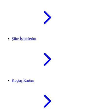
Şifre İşlemlerim
Koçtaş Kartım