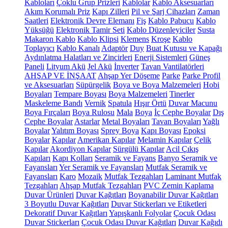
Kabloları
Çoklu Grup Prizleri
Kablolar
Kablo Aksesuarları
Akım Korumalı Priz
Kapı Zilleri
Pil ve Şarj Cihazları
Zaman
Saatleri
Elektronik Devre Elemanı
Fiş
Kablo Pabucu
Kablo
Yüksüğü
Elektronik Tamir Seti
Kablo Düzenleyiciler
Susta
Makaron Kablo
Kablo Klipsi
Klemens
Kroşe
Kablo
Toplayıcı
Kablo Kanalı
Adaptör
Duy
Buat Kutusu ve Kapağı
Aydınlatma Halatları ve Zincirleri
Enerji Sistemleri
Güneş
Paneli
Lityum Akü
Jel Akü
İnverter
Tavan Vantilatörleri
AHŞAP VE İNŞAAT
Ahşap Yer Döşeme
Parke
Parke Profil
ve Aksesuarları
Süpürgelik
Boya ve Boya Malzemeleri
Hobi
Boyaları
Tempare Boyası
Boya Malzemeleri
Tinerler
Maskeleme Bandı
Vernik
Spatula
Hışır Örtü
Duvar Macunu
Boya Fırçaları
Boya Rulosu
Mala
Boya
İç Cephe Boyalar
Dış
Cephe Boyalar
Astarlar
Metal Boyaları
Tavan Boyaları
Yağlı
Boyalar
Yalıtım Boyası
Sprey Boya
Kapı Boyası
Epoksi
Boyalar
Kapılar
Amerikan Kapılar
Melamin Kapılar
Çelik
Kapılar
Akordiyon Kapılar
Sürgülü Kapılar
Acil Çıkış
Kapıları
Kapı Kolları
Seramik ve Fayans
Banyo Seramik ve
Fayansları
Yer Seramik ve Fayansları
Mutfak Seramik ve
Fayansları
Karo
Mozaik
Mutfak Tezgahları
Laminant Mutfak
Tezgahları
Ahşap Mutfak Tezgahları
PVC Zemin Kaplama
Duvar Ürünleri
Duvar Kağıtları
Boyanabilir Duvar Kağıtları
3 Boyutlu Duvar Kağıtları
Duvar Stickerları ve Etiketleri
Dekoratif Duvar Kağıtları
Yapışkanlı Folyolar
Çocuk Odası
Duvar Stickerları
Çocuk Odası Duvar Kağıtları
Duvar Kağıdı