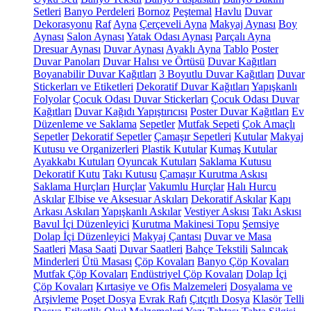
Setleri
Banyo Perdeleri
Bornoz
Peştemal
Havlu
Duvar
Dekorasyonu
Raf
Ayna
Çerçeveli Ayna
Makyaj Aynası
Boy
Aynası
Salon Aynası
Yatak Odası Aynası
Parçalı Ayna
Dresuar Aynası
Duvar Aynası
Ayaklı Ayna
Tablo
Poster
Duvar Panoları
Duvar Halısı ve Örtüsü
Duvar Kağıtları
Boyanabilir Duvar Kağıtları
3 Boyutlu Duvar Kağıtları
Duvar
Stickerları ve Etiketleri
Dekoratif Duvar Kağıtları
Yapışkanlı
Folyolar
Çocuk Odası Duvar Stickerları
Çocuk Odası Duvar
Kağıtları
Duvar Kağıdı Yapıştırıcısı
Poster Duvar Kağıtları
Ev
Düzenleme ve Saklama
Sepetler
Mutfak Sepeti
Çok Amaçlı
Sepetler
Dekoratif Sepetler
Çamaşır Sepetleri
Kutular
Makyaj
Kutusu ve Organizerleri
Plastik Kutular
Kumaş Kutular
Ayakkabı Kutuları
Oyuncak Kutuları
Saklama Kutusu
Dekoratif Kutu
Takı Kutusu
Çamaşır Kurutma Askısı
Saklama Hurçları
Hurçlar
Vakumlu Hurçlar
Halı Hurcu
Askılar
Elbise ve Aksesuar Askıları
Dekoratif Askılar
Kapı
Arkası Askıları
Yapışkanlı Askılar
Vestiyer Askısı
Takı Askısı
Bavul İçi Düzenleyici
Kurutma Makinesi Topu
Şemsiye
Dolap İçi Düzenleyici
Makyaj Çantası
Duvar ve Masa
Saatleri
Masa Saati
Duvar Saatleri
Bahçe Tekstili
Salıncak
Minderleri
Ütü Masası
Çöp Kovaları
Banyo Çöp Kovaları
Mutfak Çöp Kovaları
Endüstriyel Çöp Kovaları
Dolap İçi
Çöp Kovaları
Kırtasiye ve Ofis Malzemeleri
Dosyalama ve
Arşivleme
Poşet Dosya
Evrak Rafı
Çıtçıtlı Dosya
Klasör
Telli