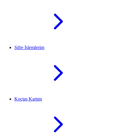
Şifre İşlemlerim
Koçtaş Kartım