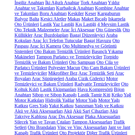
İngiliz Anahtarı
İki Ağızlı Anahtar
Tork Anahtarı
Yıldız
Anahtar ve Takımları
Kurbağcık Anahtarı
Kombine Anahtar
ve Takımları
Boru Anahtarı
Keskiler
Keser
Kargaburun
Balyoz
Balta
Kesici Aletler
Makas
Maket Bıçağı
Iskarpela
Oto Ürünleri
Lastik
Yaz Lastiği
Kış Lastiği
4 Mevsim Lastik
Oto Teknik Malzemeler
Araç İçi Aksesuar
Oto Güneşlik
Oto
Küllükler
Araç Buzdolapları
Bagaj Düzenleyici
Araba
Kokuları
Araç İçi Telefon Tutucular
Bagaj Havuzu
Oto
Paspası
Araç İçi Kamera
Oto Multimedya ve Görüntü
Sistemleri
Oto Bakım Temizlik Ürünleri
Basınçlı Yıkama
Makineleri
Tampon Parlatıcı ve Temizleyiciler
Torpido
Temizlik ve Bakım Ürünleri
Oto Şampuan
Oto Cila ve
Parlatıcı Ürünleri
Polyester Macun
Oto Cam Bakım Ürünleri
ve Temizleyiciler
Mikrofiber Bez
Araç Temizlik Seti
Araç
Boyaları
Araç Süpürgeleri
Araba Çizik Giderici
Motor
Temizleyici ve Bakım Ürünleri
Radyatör Temizleyiciler
Oto
Koltuk Kılıfı
Lastik Ekipmanları
Hava Kompresörü
Bijon
Anahtarı
Sibop ve Sibop Kapağı
Lastik Tamir Kiti
Kriko
Yağ
Motor Katkıları
Hidrolik Yağlar
Motor Yağı
Motor Yağı
Katkısı
Gres Yağı
Yakıt Katkısı
Şanzıman Yağı ve Katkısı
Akü ve Akü Aksesuarları
Akü
Akü Şarj Cihazları
Akü
Takviye Kablosu
Araç Dış Aksesuar
Plaka Aksesuarları
Silecek
Yan ve Tavan Çıtaları
Tampon Aksesuarları
Trafik
Setleri
Oto Brandaları
Vinç ve Vinç Aksesuarları
Jant ve Jant
Kapağı
Trafik Ürünleri
Oto Projektör
Diğer Trafik Ürünleri