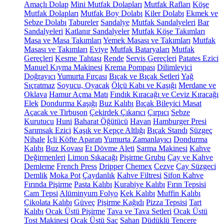
Amaçlı Dolap
Mini Mutfak Dolapları
Mutfak Rafları
Köşe
Mutfak Dolapları
Mutfak Boy Dolabı
Kiler Dolabı
Ekmek ve
Sebze Dolabı
Tabureler
Sandalye
Mutfak Sandalyeleri
Bar
Sandalyeleri
Katlanır Sandalyeler
Mutfak Köşe Takımları
Masa ve Masa Takımları
Yemek Masası ve Takımları
Mutfak
Masası ve Takımları
Eviye
Mutfak Bataryaları
Mutfak
Gereçleri
Kesme Tahtası
Rende
Servis Gereçleri
Patates Ezici
Manuel Kıyma Makinesi
Krema Pompası
Dilimleyici
Doğrayıcı
Yumurta Fırçası
Bıçak ve Bıçak Setleri
Yağ
Sıçratmaz
Soyucu, Oyacak
Ölçü Kabı ve Kaşığı
Merdane ve
Oklava
Hamur Açma Matı
Fındık Kıracağı ve Ceviz Kıracağı
Elek
Dondurma Kaşığı
Buz Kalıbı
Bıçak Bileyici Masat
Açacak ve Tirbuşon
Çekirdek Çıkarıcı
Çırpıcı
Sebze
Kurutucu
Huni
Baharat Öğütücü
Havan
Hamburger Presi
Sarımsak Ezici
Kaşık ve Kepçe Altlığı
Bıçak Standı
Süzgeç
Nihale
İçli Köfte Aparatı
Yumurta Zamanlayıcı
Dondurma
Kalıbı
Buz Kovası
Et Dövme Aleti
Sarma Makinesi
Kahve
Değirmenleri
Limon Sıkacağı
Pişirme Grubu
Çay ve Kahve
Demleme
French Press
Dripper
Chemex
Cezve
Çay Süzgeci
Demlik
Moka Pot
Çaydanlık
Kahve Filtresi
Sifon Kahve
Fırında Pişirme
Pasta Kalıbı
Kurabiye Kalıbı
Fırın Tepsisi
Cam Tepsi
Alüminyum Folyo
Kek Kalıbı
Muffin Kalıbı
Çikolata Kalıbı
Güveç
Pişirme Kağıdı
Pizza Tepsisi
Tart
Kalıbı
Ocak Üstü Pişirme
Tava ve Tava Setleri
Ocak Üstü
Tost Makinesi
Ocak Üstü Sac
Sahan
Düdüklü Tencere