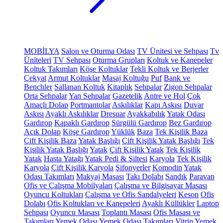
MOBİLYA
Salon ve Oturma Odası
TV Ünitesi ve Sehpası
Tv
Üniteleri
TV Sehpası
Oturma Grupları
Koltuk ve Kanepeler
Koltuk Takımları
Köşe Koltuklar
Tekli Koltuk ve Berjerler
Çekyat
Armut Koltuklar
Masaj Koltuğu
Puf
Bank ve
Benchler
Sallanan Koltuk
Kitaplık
Sehpalar
Zigon Sehpalar
Orta Sehpalar
Yan Sehpalar
Gazetelik
Antre ve Hol
Çok
Amaçlı Dolap
Portmantolar
Askılıklar
Kapı Askısı
Duvar
Askısı
Ayaklı Askılıklar
Dresuar
Ayakkabılık
Yatak Odası
Gardırop
Kapaklı Gardırop
Sürgülü Gardırop
Bez Gardırop
Açık Dolap
Köşe Gardırop
Yüklük
Baza
Tek Kişilik Baza
Çift Kişilik Baza
Yatak Başlığı
Çift Kişilik Yatak Başlığı
Tek
Kişilik Yatak Başlığı
Yatak
Çift Kişilik Yatak
Tek Kişilik
Yatak
Hasta Yatağı
Yatak Pedi & Şiltesi
Karyola
Tek Kişilik
Karyola
Çift Kişilik Karyola
Şifonyerler
Komodin
Yatak
Odası Takımları
Makyaj Masası
Takı Dolabı
Sandık
Paravan
Ofis ve Çalışma Mobilyaları
Çalışma ve Bilgisayar Masası
Oyuncu Koltukları
Çalışma ve Ofis Sandalyeleri
Keson
Ofis
Dolabı
Ofis Koltukları ve Kanepeleri
Ayaklı Küllükler
Laptop
Sehpası
Oyuncu Masası
Toplantı Masası
Ofis Masası ve
Takımları
Yemek Odası
Yemek Odası Takımları
Vitrin
Yemek