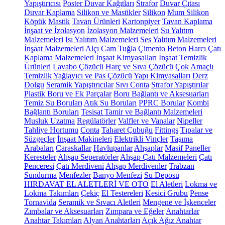
Yapıştırıcısı
Poster Duvar Kağıtları
Strafor
Duvar Çıtası
Duvar Kaplama
Silikon ve Mastikler
Silikon
Mum Silikon
Köpük
Mastik
Tavan Ürünleri
Kartonpiyer
Tavan Kaplama
İnşaat ve İzolasyon
İzolasyon Malzemeleri
Su Yalıtım
Malzemeleri
Isı Yalıtım Malzemeleri
Ses Yalıtım Malzemeleri
İnşaat Malzemeleri
Alçı
Cam Tuğla
Çimento
Beton Harcı
Çatı
Kaplama Malzemeleri
İnşaat Kimyasalları
İnşaat Temizlik
Ürünleri
Lavabo Çözücü
Harç ve Sıva Çözücü
Çok Amaçlı
Temizlik
Yağlayıcı ve Pas Çözücü
Yapı Kimyasalları
Derz
Dolgu
Seramik Yapıştırıcılar
Sıvı Conta
Strafor Yapıştırılar
Plastik Boru ve Ek Parçalar
Boru Bağlantı ve Aksesuarları
Temiz Su Boruları
Atık Su Boruları
PPRC Borular
Kombi
Bağlantı Boruları
Tesisat Tamir ve Bağlantı Malzemeleri
Musluk Uzatma
Regülatörler
Valfler ve Vanalar
Nipeller
Tahliye Hortumu
Conta
Taharet Çubuğu
Fittings
Tıpalar ve
Süzgeçler
İnşaat Makineleri
Elektrikli Vinçler
Taşıma
Arabaları
Caraskallar
Havlupanlar
Ahşaplar
Masif Paneller
Keresteler
Ahşap Seperatörler
Ahşap Çatı Malzemeleri
Çatı
Penceresi
Çatı Merdiveni
Ahşap Merdivenler
Trabzan
Sundurma
Menfezler
Banyo Menfezi
Su Deposu
HIRDAVAT EL ALETLERİ VE OTO
El Aletleri
Lokma ve
Lokma Takımları
Çekiç
El Testereleri
Kesici Grubu
Pense
Tornavida
Seramik ve Sıvacı Aletleri
Mengene ve İşkenceler
Zımbalar ve Aksesuarları
Zımpara ve Eğeler
Anahtarlar
Anahtar Takımları
Alyan Anahtarları
Açık Ağız Anahtar