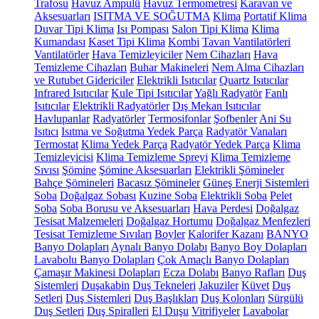
Trafosu
Havuz Ampulü
Havuz Termometresi
Karavan ve
Aksesuarları
ISITMA VE SOĞUTMA
Klima
Portatif Klima
Duvar Tipi Klima
Isı Pompası
Salon Tipi Klima
Klima
Kumandası
Kaset Tipi Klima
Kombi
Tavan Vantilatörleri
Vantilatörler
Hava Temizleyiciler
Nem Cihazları
Hava
Temizleme Cihazları
Buhar Makineleri
Nem Alma Cihazları
ve Rutubet Gidericiler
Elektrikli Isıtıcılar
Quartz Isıtıcılar
Infrared Isıtıcılar
Kule Tipi Isıtıcılar
Yağlı Radyatör
Fanlı
Isıtıcılar
Elektrikli Radyatörler
Dış Mekan Isıtıcılar
Havlupanlar
Radyatörler
Termosifonlar
Şofbenler
Ani Su
Isıtıcı
Isıtma ve Soğutma Yedek Parça
Radyatör Vanaları
Termostat
Klima Yedek Parça
Radyatör Yedek Parça
Klima
Temizleyicisi
Klima Temizleme Spreyi
Klima Temizleme
Sıvısı
Şömine
Şömine Aksesuarları
Elektrikli Şömineler
Bahçe Şömineleri
Bacasız Şömineler
Güneş Enerji Sistemleri
Soba
Doğalgaz Sobası
Kuzine Soba
Elektrikli Soba
Pelet
Soba
Soba Borusu ve Aksesuarları
Hava Perdesi
Doğalgaz
Tesisat Malzemeleri
Doğalgaz Hortumu
Doğalgaz Menfezleri
Tesisat Temizleme Sıvıları
Boyler
Kalorifer Kazanı
BANYO
Banyo Dolapları
Aynalı Banyo Dolabı
Banyo Boy Dolapları
Lavabolu Banyo Dolapları
Çok Amaçlı Banyo Dolapları
Çamaşır Makinesi Dolapları
Ecza Dolabı
Banyo Rafları
Duş
Sistemleri
Duşakabin
Duş Tekneleri
Jakuziler
Küvet
Duş
Setleri
Duş Sistemleri
Duş Başlıkları
Duş Kolonları
Sürgülü
Duş Setleri
Duş Spiralleri
El Duşu
Vitrifiyeler
Lavabolar