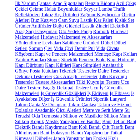
İlk Yardım Çantası
Araç Sigortaları
Benzin Bidonu
Acil Çıkış
Çekici
Çekme Halatı
Boyunluklar
Seyyar Lamba
Trafik
Reflektörleri
Takoz
Kış Ürünleri
Yağmur Kaydırıcılar
Ölçüm
Aletleri
Buz Kazıyıcı
Cam Suyu
Lastik Kar Paleti
Kışlık Set
Ürünler
Antifrizler
Buğu Giderici
Lastik Zinciri
Elektrikli
Araç Şarj İstasyonları
Oto Yedek Parça
Römork
Hırdavat
Malzemeleri
Hırdavat Malzemesi ve Aksesuarları
Yönlendirme Levhaları
Sabitleme Ürünleri
Dübel
Dübel
Setleri
Somun
Çivi
Vida-Çivi
Demir Pul
Vida
Civata
Köşebent
Kapı ve Pencere Malzemeleri
Menteşe
Kapı Kolları
Yalıtım Bantları
Stoper
Sineklik
Pencere Kolu
Kapı Hidroliği
Kapı Dürbünü
Kapı Kilitleri
Kapı Sürgüleri
Anahtarlık
Gönye
Posta Kutuları
Tekerlek
Testereler
Daire Testereler
Dekupaj Testereler
Çok Amaçlı Testereler
Tilki Kuyruğu
Testereler
Testere Aksesuarları
Tilki Kuyruğu Testere Ucu
Daire Testere Bıçağı
Dekupaj Testere Ucu
İş Güvenlik
Malzemeleri
İş Güvenlik Gözlükleri
İş Eldiveni
İş Elbisesi
İş
Ayakkabısı
Diğer İş Güvenlik Ürünleri
Siperlik
Lanyard
Takım Çanta Ve Dolapları
Takım Çantası
Takım ve Hizmet
Dolapları
Avadanlık
Ölçü Aletleri
Metre ve Şerit Metre
Su
Terazisi
Oda Termostatı
Silikon ve Mastikler
Silikon
Mum
Silikon
Köpük
Mastik
Yapıştırıcı ve Bantlar
Bant
Teflon Bant
Elektrik Bandı
Kaydırmaz Bant
Koli Bandı
Çift Taraflı Bant
Alüminyum Bant
İzolasyon Bandı
Yapıştırıcılar
Tutkal
Kimyasal Dübeller
Japon Yapıştırıcıları
Epoksi
Hızlı