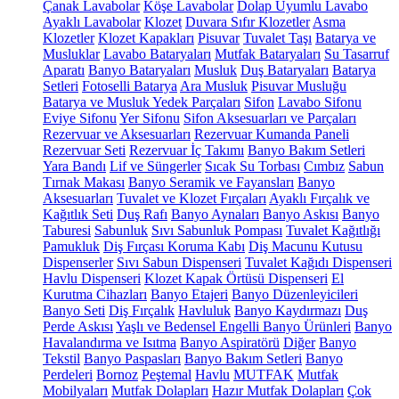
Çanak Lavabolar
Köşe Lavabolar
Dolap Uyumlu Lavabo
Ayaklı Lavabolar
Klozet
Duvara Sıfır Klozetler
Asma
Klozetler
Klozet Kapakları
Pisuvar
Tuvalet Taşı
Batarya ve
Musluklar
Lavabo Bataryaları
Mutfak Bataryaları
Su Tasarruf
Aparatı
Banyo Bataryaları
Musluk
Duş Bataryaları
Batarya
Setleri
Fotoselli Batarya
Ara Musluk
Pisuvar Musluğu
Batarya ve Musluk Yedek Parçaları
Sifon
Lavabo Sifonu
Eviye Sifonu
Yer Sifonu
Sifon Aksesuarları ve Parçaları
Rezervuar ve Aksesuarları
Rezervuar Kumanda Paneli
Rezervuar Seti
Rezervuar İç Takımı
Banyo Bakım Setleri
Yara Bandı
Lif ve Süngerler
Sıcak Su Torbası
Cımbız
Sabun
Tırnak Makası
Banyo Seramik ve Fayansları
Banyo
Aksesuarları
Tuvalet ve Klozet Fırçaları
Ayaklı Fırçalık ve
Kağıtlık Seti
Duş Rafı
Banyo Aynaları
Banyo Askısı
Banyo
Taburesi
Sabunluk
Sıvı Sabunluk Pompası
Tuvalet Kağıtlığı
Pamukluk
Diş Fırçası Koruma Kabı
Diş Macunu Kutusu
Dispenserler
Sıvı Sabun Dispenseri
Tuvalet Kağıdı Dispenseri
Havlu Dispenseri
Klozet Kapak Örtüsü Dispenseri
El
Kurutma Cihazları
Banyo Etajeri
Banyo Düzenleyicileri
Banyo Seti
Diş Fırçalık
Havluluk
Banyo Kaydırmazı
Duş
Perde Askısı
Yaşlı ve Bedensel Engelli Banyo Ürünleri
Banyo
Havalandırma ve Isıtma
Banyo Aspiratörü
Diğer
Banyo
Tekstil
Banyo Paspasları
Banyo Bakım Setleri
Banyo
Perdeleri
Bornoz
Peştemal
Havlu
MUTFAK
Mutfak
Mobilyaları
Mutfak Dolapları
Hazır Mutfak Dolapları
Çok