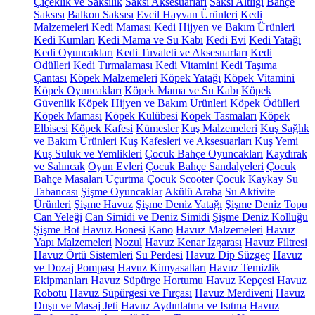
Çiçeklik ve Saksılık
Saksı Aksesuarları
Saksı Altlığı
Bahçe
Saksısı
Balkon Saksısı
Evcil Hayvan Ürünleri
Kedi
Malzemeleri
Kedi Maması
Kedi Hijyen ve Bakım Ürünleri
Kedi Kumları
Kedi Mama ve Su Kabı
Kedi Evi
Kedi Yatağı
Kedi Oyuncakları
Kedi Tuvaleti ve Aksesuarları
Kedi
Ödülleri
Kedi Tırmalaması
Kedi Vitamini
Kedi Taşıma
Çantası
Köpek Malzemeleri
Köpek Yatağı
Köpek Vitamini
Köpek Oyuncakları
Köpek Mama ve Su Kabı
Köpek
Güvenlik
Köpek Hijyen ve Bakım Ürünleri
Köpek Ödülleri
Köpek Maması
Köpek Kulübesi
Köpek Tasmaları
Köpek
Elbisesi
Köpek Kafesi
Kümesler
Kuş Malzemeleri
Kuş Sağlık
ve Bakım Ürünleri
Kuş Kafesleri ve Aksesuarları
Kuş Yemi
Kuş Suluk ve Yemlikleri
Çocuk Bahçe Oyuncakları
Kaydırak
ve Salıncak
Oyun Evleri
Çocuk Bahçe Sandalyeleri
Çocuk
Bahçe Masaları
Uçurtma
Çocuk Scooter
Çocuk Kaykay
Su
Tabancası
Şişme Oyuncaklar
Akülü Araba
Su Aktivite
Ürünleri
Şişme Havuz
Şişme Deniz Yatağı
Şişme Deniz Topu
Can Yeleği
Can Simidi ve Deniz Simidi
Şişme Deniz Kolluğu
Şişme Bot
Havuz Bonesi
Kano
Havuz Malzemeleri
Havuz
Yapı Malzemeleri
Nozul
Havuz Kenar Izgarası
Havuz Filtresi
Havuz Örtü Sistemleri
Su Perdesi
Havuz Dip Süzgeç
Havuz
ve Dozaj Pompası
Havuz Kimyasalları
Havuz Temizlik
Ekipmanları
Havuz Süpürge Hortumu
Havuz Kepçesi
Havuz
Robotu
Havuz Süpürgesi ve Fırçası
Havuz Merdiveni
Havuz
Duşu ve Masaj Jeti
Havuz Aydınlatma ve Isıtma
Havuz