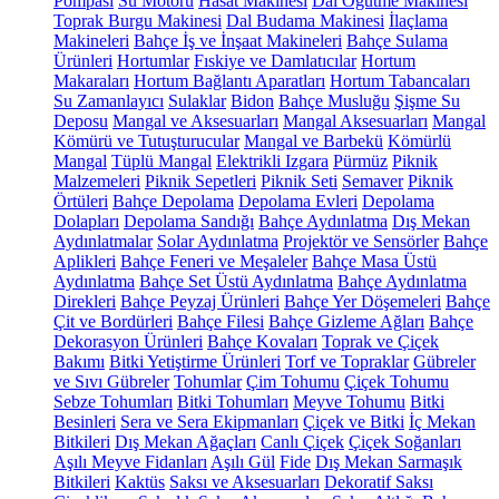
Pompası
Su Motoru
Hasat Makinesi
Dal Öğütme Makinesi
Toprak Burgu Makinesi
Dal Budama Makinesi
İlaçlama
Makineleri
Bahçe İş ve İnşaat Makineleri
Bahçe Sulama
Ürünleri
Hortumlar
Fıskiye ve Damlatıcılar
Hortum
Makaraları
Hortum Bağlantı Aparatları
Hortum Tabancaları
Su Zamanlayıcı
Sulaklar
Bidon
Bahçe Musluğu
Şişme Su
Deposu
Mangal ve Aksesuarları
Mangal Aksesuarları
Mangal
Kömürü ve Tutuşturucular
Mangal ve Barbekü
Kömürlü
Mangal
Tüplü Mangal
Elektrikli Izgara
Pürmüz
Piknik
Malzemeleri
Piknik Sepetleri
Piknik Seti
Semaver
Piknik
Örtüleri
Bahçe Depolama
Depolama Evleri
Depolama
Dolapları
Depolama Sandığı
Bahçe Aydınlatma
Dış Mekan
Aydınlatmalar
Solar Aydınlatma
Projektör ve Sensörler
Bahçe
Aplikleri
Bahçe Feneri ve Meşaleler
Bahçe Masa Üstü
Aydınlatma
Bahçe Set Üstü Aydınlatma
Bahçe Aydınlatma
Direkleri
Bahçe Peyzaj Ürünleri
Bahçe Yer Döşemeleri
Bahçe
Çit ve Bordürleri
Bahçe Filesi
Bahçe Gizleme Ağları
Bahçe
Dekorasyon Ürünleri
Bahçe Kovaları
Toprak ve Çiçek
Bakımı
Bitki Yetiştirme Ürünleri
Torf ve Topraklar
Gübreler
ve Sıvı Gübreler
Tohumlar
Çim Tohumu
Çiçek Tohumu
Sebze Tohumları
Bitki Tohumları
Meyve Tohumu
Bitki
Besinleri
Sera ve Sera Ekipmanları
Çiçek ve Bitki
İç Mekan
Bitkileri
Dış Mekan Ağaçları
Canlı Çiçek
Çiçek Soğanları
Aşılı Meyve Fidanları
Aşılı Gül
Fide
Dış Mekan Sarmaşık
Bitkileri
Kaktüs
Saksı ve Aksesuarları
Dekoratif Saksı