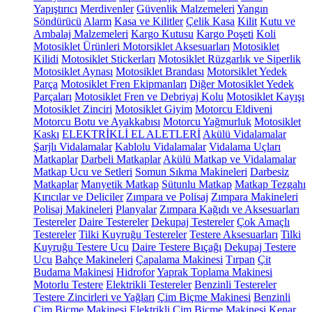
Yapıştırıcı
Merdivenler
Güvenlik Malzemeleri
Yangın
Söndürücü
Alarm
Kasa ve Kilitler
Çelik Kasa
Kilit
Kutu ve
Ambalaj Malzemeleri
Kargo Kutusu
Kargo Poşeti
Koli
Motosiklet Ürünleri
Motorsiklet Aksesuarları
Motosiklet
Kilidi
Motosiklet Stickerları
Motosiklet Rüzgarlık ve Siperlik
Motosiklet Aynası
Motosiklet Brandası
Motorsiklet Yedek
Parça
Motosiklet Fren Ekipmanları
Diğer Motosiklet Yedek
Parçaları
Motosiklet Fren ve Debriyaj Kolu
Motosiklet Kayışı
Motosiklet Zinciri
Motosiklet Giyim
Motorcu Eldiveni
Motorcu Botu ve Ayakkabısı
Motorcu Yağmurluk
Motosiklet
Kaskı
ELEKTRİKLİ EL ALETLERİ
Akülü Vidalamalar
Şarjlı Vidalamalar
Kablolu Vidalamalar
Vidalama Uçları
Matkaplar
Darbeli Matkaplar
Akülü Matkap ve Vidalamalar
Matkap Ucu ve Setleri
Somun Sıkma Makineleri
Darbesiz
Matkaplar
Manyetik Matkap
Sütunlu Matkap
Matkap Tezgahı
Kırıcılar ve Deliciler
Zımpara ve Polisaj
Zımpara Makineleri
Polisaj Makineleri
Planyalar
Zımpara Kağıdı ve Aksesuarları
Testereler
Daire Testereler
Dekupaj Testereler
Çok Amaçlı
Testereler
Tilki Kuyruğu Testereler
Testere Aksesuarları
Tilki
Kuyruğu Testere Ucu
Daire Testere Bıçağı
Dekupaj Testere
Ucu
Bahçe Makineleri
Çapalama Makinesi
Tırpan
Çit
Budama Makinesi
Hidrofor
Yaprak Toplama Makinesi
Motorlu Testere
Elektrikli Testereler
Benzinli Testereler
Testere Zincirleri ve Yağları
Çim Biçme Makinesi
Benzinli
Çim Biçme Makinesi
Elektrikli Çim Biçme Makinesi
Kenar