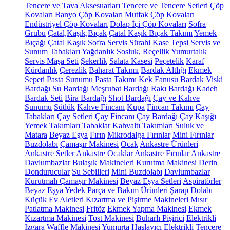
Tencere ve Tava Aksesuarları
Tencere ve Tencere Setleri
Çöp
Kovaları
Banyo Çöp Kovaları
Mutfak Çöp Kovaları
Endüstriyel Çöp Kovaları
Dolap İçi Çöp Kovaları
Sofra
Grubu
Çatal,Kaşık,Bıçak
Çatal Kaşık Bıçak Takımı
Yemek
Bıçağı
Çatal
Kaşık
Sofra Servis
Sürahi
Kase
Tepsi
Servis ve
Sunum Tabakları
Yağdanlık
Sosluk, Reçellik
Yumurtalık
Servis Maşa Seti
Şekerlik
Salata Kasesi
Peçetelik
Karaf
Kürdanlık
Çerezlik
Baharat Takımı
Bardak Altlığı
Ekmek
Sepeti
Pasta Sunumu
Pasta Takımı
Kek Fanusu
Bardak
Viski
Bardağı
Su Bardağı
Meşrubat Bardağı
Rakı Bardağı
Kadeh
Bardak Seti
Bira Bardağı
Shot Bardağı
Çay ve Kahve
Sunumu
Sütlük
Kahve Fincanı
Kupa
Fincan Takımı
Çay
Tabakları
Çay Setleri
Çay Fincanı
Çay Bardağı
Çay Kaşığı
Yemek Takımları
Tabaklar
Kahvaltı Takımları
Suluk ve
Matara
Beyaz Eşya
Fırın
Mikrodalga Fırınlar
Mini Fırınlar
Buzdolabı
Çamaşır Makinesi
Ocak
Ankastre Ürünleri
Ankastre Setler
Ankastre Ocaklar
Ankastre Fırınlar
Ankastre
Davlumbazlar
Bulaşık Makineleri
Kurutma Makinesi
Derin
Dondurucular
Su Sebilleri
Mini Buzdolabı
Davlumbazlar
Kurutmalı Çamaşır Makinesi
Beyaz Eşya Setleri
Aspiratörler
Beyaz Eşya Yedek Parça ve Bakım Ürünleri
Şarap Dolabı
Küçük Ev Aletleri
Kızartma ve Pişirme Makineleri
Mısır
Patlatma Makinesi
Fritöz
Ekmek Yapma Makinesi
Ekmek
Kızartma Makinesi
Tost Makinesi
Buharlı Pişirici
Elektrikli
Izgara
Waffle Makinesi
Yumurta Haşlayıcı
Elektrikli Tencere