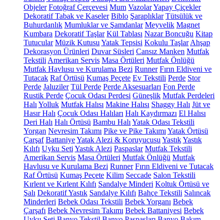
Objeler
Fotoğraf Çerçevesi
Mum
Vazolar
Yapay Çiçekler
Dekoratif Tabak ve Kaseler
Biblo
Şaraplıklar
Tütsülük ve
Buhurdanlık
Mumluklar ve Şamdanlar
Meyvelik
Magnet
Kumbara
Dekoratif Taşlar
Kül Tablası
Nazar Boncuğu
Kitap
Tutucular
Müzik Kutusu
Yatak Tepsisi
Kokulu Taşlar
Ahşap
Dekorasyon Ürünleri
Duvar Süsleri
Cansız Manken
Mutfak
Tekstili
Amerikan Servis
Masa Örtüleri
Mutfak Önlüğü
Mutfak Havlusu ve Kurulama Bezi
Runner
Fırın Eldiveni ve
Tutacak
Raf Örtüsü
Kumaş Peçete
Ev Tekstili
Perde
Stor
Perde
Jaluziler
Tül Perde
Perde Aksesuarları
Fon Perde
Rustik Perde
Çocuk Odası Perdesi
Güneşlik
Mutfak Perdeleri
Halı
Yolluk
Mutfak Halısı
Makine Halısı
Shaggy Halı
Jüt ve
Hasır Halı
Çocuk Odası Halıları
Halı Kaydırmazı
El Halısı
Deri Halı
Halı Örtüsü
Bambu Halı
Yatak Odası Tekstili
Yorgan
Nevresim Takımı
Pike ve Pike Takımı
Yatak Örtüsü
Çarşaf
Battaniye
Yatak Alezi & Koruyucusu
Yastık
Yastık
Kılıfı
Uyku Seti
Yastık Alezi
Paspaslar
Mutfak Tekstili
Amerikan Servis
Masa Örtüleri
Mutfak Önlüğü
Mutfak
Havlusu ve Kurulama Bezi
Runner
Fırın Eldiveni ve Tutacak
Raf Örtüsü
Kumaş Peçete
Kilim
Seccade
Salon Tekstili
Kırlent ve Kırlent Kılıfı
Sandalye Minderi
Koltuk Örtüsü ve
Şalı
Dekoratif Yastık
Sandalye Kılıfı
Bahçe Tekstili
Salıncak
Minderleri
Bebek Odası Tekstili
Bebek Yorganı
Bebek
Çarşafı
Bebek Nevresim Takımı
Bebek Battaniyesi
Bebek
Uyku Seti
Banyo Tekstil
Banyo Paspasları
Banyo Bakım