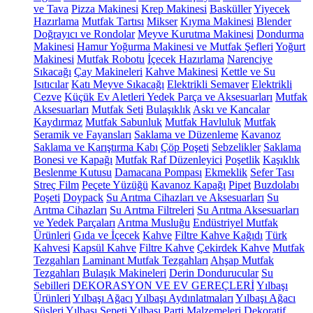
ve Tava
Pizza Makinesi
Krep Makinesi
Basküller
Yiyecek
Hazırlama
Mutfak Tartısı
Mikser
Kıyma Makinesi
Blender
Doğrayıcı ve Rondolar
Meyve Kurutma Makinesi
Dondurma
Makinesi
Hamur Yoğurma Makinesi ve Mutfak Şefleri
Yoğurt
Makinesi
Mutfak Robotu
İçecek Hazırlama
Narenciye
Sıkacağı
Çay Makineleri
Kahve Makinesi
Kettle ve Su
Isıtıcılar
Katı Meyve Sıkacağı
Elektrikli Semaver
Elektrikli
Cezve
Küçük Ev Aletleri Yedek Parça ve Aksesuarları
Mutfak
Aksesuarları
Mutfak Seti
Bulaşıklık
Askı ve Kancalar
Kaydırmaz
Mutfak Sabunluk
Mutfak Havluluk
Mutfak
Seramik ve Fayansları
Saklama ve Düzenleme
Kavanoz
Saklama ve Karıştırma Kabı
Çöp Poşeti
Sebzelikler
Saklama
Bonesi ve Kapağı
Mutfak Raf Düzenleyici
Poşetlik
Kaşıklık
Beslenme Kutusu
Damacana Pompası
Ekmeklik
Sefer Tası
Streç Film
Peçete Yüzüğü
Kavanoz Kapağı
Pipet
Buzdolabı
Poşeti
Doypack
Su Arıtma Cihazları ve Aksesuarları
Su
Arıtma Cihazları
Su Arıtma Filtreleri
Su Arıtma Aksesuarları
ve Yedek Parçaları
Arıtma Musluğu
Endüstriyel Mutfak
Ürünleri
Gıda ve İçecek
Kahve
Filtre Kahve Kağıdı
Türk
Kahvesi
Kapsül Kahve
Filtre Kahve
Çekirdek Kahve
Mutfak
Tezgahları
Laminant Mutfak Tezgahları
Ahşap Mutfak
Tezgahları
Bulaşık Makineleri
Derin Dondurucular
Su
Sebilleri
DEKORASYON VE EV GEREÇLERİ
Yılbaşı
Ürünleri
Yılbaşı Ağacı
Yılbaşı Aydınlatmaları
Yılbaşı Ağacı
Süsleri
Yılbaşı Sepeti
Yılbaşı Parti Malzemeleri
Dekoratif