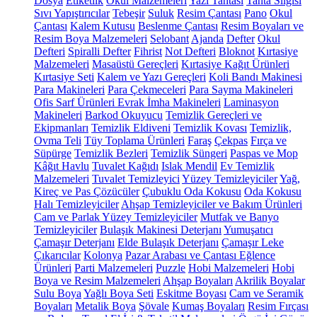
Dosya
Etiketlik
Okul Malzemeleri
Yazı Tahtası
Tahta Silgisi
Sıvı Yapıştırıcılar
Tebeşir
Suluk
Resim Çantası
Pano
Okul
Çantası
Kalem Kutusu
Beslenme Çantası
Resim Boyaları ve
Resim Boya Malzemeleri
Selobant
Ajanda
Defter
Okul
Defteri
Spiralli Defter
Fihrist
Not Defteri
Bloknot
Kırtasiye
Malzemeleri
Masaüstü Gereçleri
Kırtasiye Kağıt Ürünleri
Kırtasiye Seti
Kalem ve Yazı Gereçleri
Koli Bandı Makinesi
Para Makineleri
Para Çekmeceleri
Para Sayma Makineleri
Ofis Sarf Ürünleri
Evrak İmha Makineleri
Laminasyon
Makineleri
Barkod Okuyucu
Temizlik Gereçleri ve
Ekipmanları
Temizlik Eldiveni
Temizlik Kovası
Temizlik,
Ovma Teli
Tüy Toplama Ürünleri
Faraş
Çekpas
Fırça ve
Süpürge
Temizlik Bezleri
Temizlik Süngeri
Paspas ve Mop
Kâğıt Havlu
Tuvalet Kağıdı
Islak Mendil
Ev Temizlik
Malzemeleri
Tuvalet Temizleyici
Yüzey Temizleyiciler
Yağ,
Kireç ve Pas Çözücüler
Çubuklu Oda Kokusu
Oda Kokusu
Halı Temizleyiciler
Ahşap Temizleyiciler ve Bakım Ürünleri
Cam ve Parlak Yüzey Temizleyiciler
Mutfak ve Banyo
Temizleyiciler
Bulaşık Makinesi Deterjanı
Yumuşatıcı
Çamaşır Deterjanı
Elde Bulaşık Deterjanı
Çamaşır Leke
Çıkarıcılar
Kolonya
Pazar Arabası ve Çantası
Eğlence
Ürünleri
Parti Malzemeleri
Puzzle
Hobi Malzemeleri
Hobi
Boya ve Resim Malzemeleri
Ahşap Boyaları
Akrilik Boyalar
Sulu Boya
Yağlı Boya Seti
Eskitme Boyası
Cam ve Seramik
Boyaları
Metalik Boya
Şövale
Kumaş Boyaları
Resim Fırçası