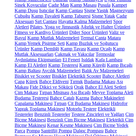
Sinek Kovucular
Çadır Matı
Kamp Masası
Pusula
Kampet
Kamp Duşu
Isıtıcılar
Kamp Çantası
Şişme Yastık
Magnezyum
Çubuğu
Kamp Tuvaleti
Kamp Taburesi
Şişme Yatak
Çadır
Aksesuarı
Sırt Çantası
Hayatta Kalma Malzemeleri
Spor
Aletleri
Pilates, Yoga ve Jimnastik
Ağırlık ve Halter Ürünleri
Fitness ve Kardiyo Ürünleri
Diğer Spor Ürünleri
Valiz ve
Bavul
Kamp Mutfak Malzemeleri
Termal Çanta
Matara
Kamp Yemek Pişirme Seti
Kamp Buzluk ve Soğutucu
Ürünler
Kamp Demliği
Kamp Tavası
Kamp Ocağı
Kamp
Mutfak Aksesuarları
Çakmak ve Yakıcılar
Termoslar
Aydınlatma Ekipmanları
El Feneri
Işıldak
Kafa Lambası
Kamp El Aletleri
Kamp Testeresi
Kamp Küreği
Kamp Bıçağı
Kamp Baltası
Avcılık Malzemeleri
Balık Av Malzemeleri
Bisiklet ve Scooter
Bisiklet
Elektrikli Scooter
Bahçe Aletleri
Çapa
Kürek
Bahçe Eldiveni
Tırmık
Budama Makası
Aşı
Makası
Fide Dikici ve Sökücü
Orak
Bahçe El Aleti Setleri
Çim Makası
Tırpan Misinası
Aşı Bıçağı
Meyve Toplama Aleti
Budama Testeresi
Bahçe Çatalı
Kazma
Bahçe Makineleri
Çapalama Makinesi
Tırpan
Çit Budama Makinesi
Hidrofor
Yaprak Toplama Makinesi
Motorlu Testere
Elektrikli
Testereler
Benzinli Testereler
Testere Zincirleri ve Yağları
Çim
Biçme Makinesi
Benzinli Çim Biçme Makinesi
Elektrikli Çim
Biçme Makinesi
Kenar Kesme Makinesi
Çim Biçme Yedek
Parça
Pompa
Santrifüj Pompa
Dalgıç Pompası
Bahçe