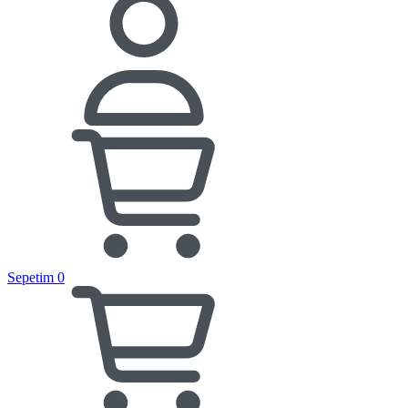
Sepetim
0