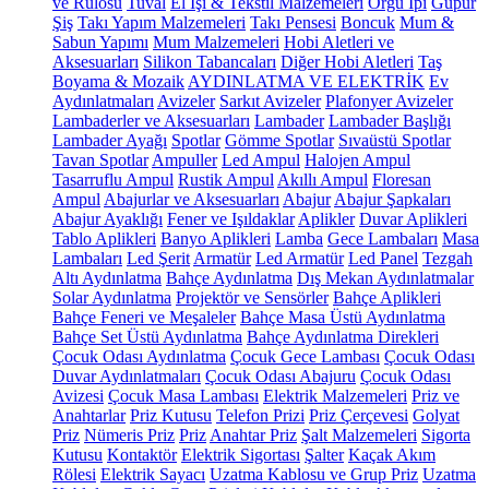
ve Rulosu
Tuval
El İşi & Tekstil Malzemeleri
Örgü İpi
Güpür
Şiş
Takı Yapım Malzemeleri
Takı Pensesi
Boncuk
Mum &
Sabun Yapımı
Mum Malzemeleri
Hobi Aletleri ve
Aksesuarları
Silikon Tabancaları
Diğer Hobi Aletleri
Taş
Boyama & Mozaik
AYDINLATMA VE ELEKTRİK
Ev
Aydınlatmaları
Avizeler
Sarkıt Avizeler
Plafonyer Avizeler
Lambaderler ve Aksesuarları
Lambader
Lambader Başlığı
Lambader Ayağı
Spotlar
Gömme Spotlar
Sıvaüstü Spotlar
Tavan Spotlar
Ampuller
Led Ampul
Halojen Ampul
Tasarruflu Ampul
Rustik Ampul
Akıllı Ampul
Floresan
Ampul
Abajurlar ve Aksesuarları
Abajur
Abajur Şapkaları
Abajur Ayaklığı
Fener ve Işıldaklar
Aplikler
Duvar Aplikleri
Tablo Aplikleri
Banyo Aplikleri
Lamba
Gece Lambaları
Masa
Lambaları
Led Şerit
Armatür
Led Armatür
Led Panel
Tezgah
Altı Aydınlatma
Bahçe Aydınlatma
Dış Mekan Aydınlatmalar
Solar Aydınlatma
Projektör ve Sensörler
Bahçe Aplikleri
Bahçe Feneri ve Meşaleler
Bahçe Masa Üstü Aydınlatma
Bahçe Set Üstü Aydınlatma
Bahçe Aydınlatma Direkleri
Çocuk Odası Aydınlatma
Çocuk Gece Lambası
Çocuk Odası
Duvar Aydınlatmaları
Çocuk Odası Abajuru
Çocuk Odası
Avizesi
Çocuk Masa Lambası
Elektrik Malzemeleri
Priz ve
Anahtarlar
Priz Kutusu
Telefon Prizi
Priz Çerçevesi
Golyat
Priz
Nümeris Priz
Priz
Anahtar Priz
Şalt Malzemeleri
Sigorta
Kutusu
Kontaktör
Elektrik Sigortası
Şalter
Kaçak Akım
Rölesi
Elektrik Sayacı
Uzatma Kablosu ve Grup Priz
Uzatma