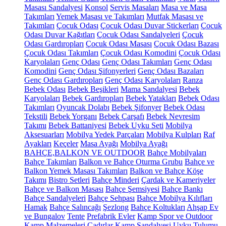
Masası Sandalyesi
Konsol
Servis Masaları
Masa ve Masa
Takımları
Yemek Masası ve Takımları
Mutfak Masası ve
Takımları
Çocuk Odası
Çocuk Odası Duvar Stickerları
Çocuk
Odası Duvar Kağıtları
Çocuk Odası Sandalyeleri
Çocuk
Odası Gardıropları
Çocuk Odası Masası
Çocuk Odası Bazası
Çocuk Odası Takımları
Çocuk Odası Komodini
Çocuk Odası
Karyolaları
Genç Odası
Genç Odası Takımları
Genç Odası
Komodini
Genç Odası Şifonyerleri
Genç Odası Bazaları
Genç Odası Gardıropları
Genç Odası Karyolaları
Ranza
Bebek Odası
Bebek Beşikleri
Mama Sandalyesi
Bebek
Karyolaları
Bebek Gardıropları
Bebek Yatakları
Bebek Odası
Takımları
Oyuncak Dolabı
Bebek Şifonyer
Bebek Odası
Tekstili
Bebek Yorganı
Bebek Çarşafı
Bebek Nevresim
Takımı
Bebek Battaniyesi
Bebek Uyku Seti
Mobilya
Aksesuarları
Mobilya Yedek Parçaları
Mobilya Kulpları
Raf
Ayakları
Keçeler
Masa Ayağı
Mobilya Ayağı
BAHÇE,BALKON VE OUTDOOR
Bahçe Mobilyaları
Bahçe Takımları
Balkon ve Bahçe Oturma Grubu
Bahçe ve
Balkon Yemek Masası Takımları
Balkon ve Bahçe Köşe
Takımı
Bistro Setleri
Bahçe Minderi
Çardak ve Kameriyeler
Bahçe ve Balkon Masası
Bahçe Şemsiyesi
Bahçe Bankı
Bahçe Sandalyeleri
Bahçe Sehpası
Bahçe Mobilya Kılıfları
Hamak
Bahçe Salıncağı
Şezlong
Bahçe Koltukları
Ahşap Ev
ve Bungalov
Tente
Prefabrik Evler
Kamp Spor ve Outdoor
Kamp Malzemeleri
Çadırlar
Kamp Sandalyesi
Uyku Tulumu