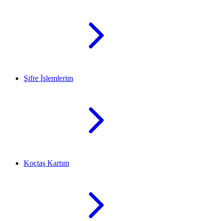
Şifre İşlemlerim
Koçtaş Kartım