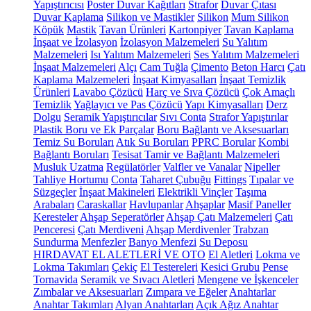
Yapıştırıcısı
Poster Duvar Kağıtları
Strafor
Duvar Çıtası
Duvar Kaplama
Silikon ve Mastikler
Silikon
Mum Silikon
Köpük
Mastik
Tavan Ürünleri
Kartonpiyer
Tavan Kaplama
İnşaat ve İzolasyon
İzolasyon Malzemeleri
Su Yalıtım
Malzemeleri
Isı Yalıtım Malzemeleri
Ses Yalıtım Malzemeleri
İnşaat Malzemeleri
Alçı
Cam Tuğla
Çimento
Beton Harcı
Çatı
Kaplama Malzemeleri
İnşaat Kimyasalları
İnşaat Temizlik
Ürünleri
Lavabo Çözücü
Harç ve Sıva Çözücü
Çok Amaçlı
Temizlik
Yağlayıcı ve Pas Çözücü
Yapı Kimyasalları
Derz
Dolgu
Seramik Yapıştırıcılar
Sıvı Conta
Strafor Yapıştırılar
Plastik Boru ve Ek Parçalar
Boru Bağlantı ve Aksesuarları
Temiz Su Boruları
Atık Su Boruları
PPRC Borular
Kombi
Bağlantı Boruları
Tesisat Tamir ve Bağlantı Malzemeleri
Musluk Uzatma
Regülatörler
Valfler ve Vanalar
Nipeller
Tahliye Hortumu
Conta
Taharet Çubuğu
Fittings
Tıpalar ve
Süzgeçler
İnşaat Makineleri
Elektrikli Vinçler
Taşıma
Arabaları
Caraskallar
Havlupanlar
Ahşaplar
Masif Paneller
Keresteler
Ahşap Seperatörler
Ahşap Çatı Malzemeleri
Çatı
Penceresi
Çatı Merdiveni
Ahşap Merdivenler
Trabzan
Sundurma
Menfezler
Banyo Menfezi
Su Deposu
HIRDAVAT EL ALETLERİ VE OTO
El Aletleri
Lokma ve
Lokma Takımları
Çekiç
El Testereleri
Kesici Grubu
Pense
Tornavida
Seramik ve Sıvacı Aletleri
Mengene ve İşkenceler
Zımbalar ve Aksesuarları
Zımpara ve Eğeler
Anahtarlar
Anahtar Takımları
Alyan Anahtarları
Açık Ağız Anahtar