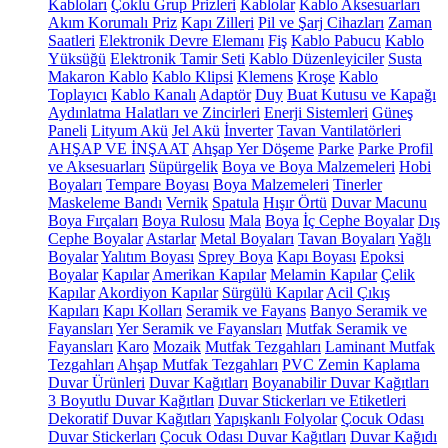
Kabloları
Çoklu Grup Prizleri
Kablolar
Kablo Aksesuarları
Akım Korumalı Priz
Kapı Zilleri
Pil ve Şarj Cihazları
Zaman
Saatleri
Elektronik Devre Elemanı
Fiş
Kablo Pabucu
Kablo
Yüksüğü
Elektronik Tamir Seti
Kablo Düzenleyiciler
Susta
Makaron Kablo
Kablo Klipsi
Klemens
Kroşe
Kablo
Toplayıcı
Kablo Kanalı
Adaptör
Duy
Buat Kutusu ve Kapağı
Aydınlatma Halatları ve Zincirleri
Enerji Sistemleri
Güneş
Paneli
Lityum Akü
Jel Akü
İnverter
Tavan Vantilatörleri
AHŞAP VE İNŞAAT
Ahşap Yer Döşeme
Parke
Parke Profil
ve Aksesuarları
Süpürgelik
Boya ve Boya Malzemeleri
Hobi
Boyaları
Tempare Boyası
Boya Malzemeleri
Tinerler
Maskeleme Bandı
Vernik
Spatula
Hışır Örtü
Duvar Macunu
Boya Fırçaları
Boya Rulosu
Mala
Boya
İç Cephe Boyalar
Dış
Cephe Boyalar
Astarlar
Metal Boyaları
Tavan Boyaları
Yağlı
Boyalar
Yalıtım Boyası
Sprey Boya
Kapı Boyası
Epoksi
Boyalar
Kapılar
Amerikan Kapılar
Melamin Kapılar
Çelik
Kapılar
Akordiyon Kapılar
Sürgülü Kapılar
Acil Çıkış
Kapıları
Kapı Kolları
Seramik ve Fayans
Banyo Seramik ve
Fayansları
Yer Seramik ve Fayansları
Mutfak Seramik ve
Fayansları
Karo
Mozaik
Mutfak Tezgahları
Laminant Mutfak
Tezgahları
Ahşap Mutfak Tezgahları
PVC Zemin Kaplama
Duvar Ürünleri
Duvar Kağıtları
Boyanabilir Duvar Kağıtları
3 Boyutlu Duvar Kağıtları
Duvar Stickerları ve Etiketleri
Dekoratif Duvar Kağıtları
Yapışkanlı Folyolar
Çocuk Odası
Duvar Stickerları
Çocuk Odası Duvar Kağıtları
Duvar Kağıdı