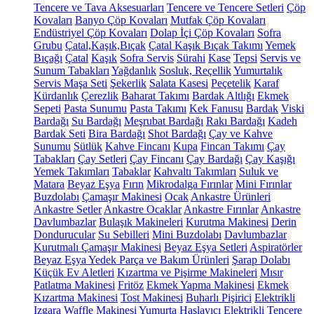
Tencere ve Tava Aksesuarları
Tencere ve Tencere Setleri
Çöp
Kovaları
Banyo Çöp Kovaları
Mutfak Çöp Kovaları
Endüstriyel Çöp Kovaları
Dolap İçi Çöp Kovaları
Sofra
Grubu
Çatal,Kaşık,Bıçak
Çatal Kaşık Bıçak Takımı
Yemek
Bıçağı
Çatal
Kaşık
Sofra Servis
Sürahi
Kase
Tepsi
Servis ve
Sunum Tabakları
Yağdanlık
Sosluk, Reçellik
Yumurtalık
Servis Maşa Seti
Şekerlik
Salata Kasesi
Peçetelik
Karaf
Kürdanlık
Çerezlik
Baharat Takımı
Bardak Altlığı
Ekmek
Sepeti
Pasta Sunumu
Pasta Takımı
Kek Fanusu
Bardak
Viski
Bardağı
Su Bardağı
Meşrubat Bardağı
Rakı Bardağı
Kadeh
Bardak Seti
Bira Bardağı
Shot Bardağı
Çay ve Kahve
Sunumu
Sütlük
Kahve Fincanı
Kupa
Fincan Takımı
Çay
Tabakları
Çay Setleri
Çay Fincanı
Çay Bardağı
Çay Kaşığı
Yemek Takımları
Tabaklar
Kahvaltı Takımları
Suluk ve
Matara
Beyaz Eşya
Fırın
Mikrodalga Fırınlar
Mini Fırınlar
Buzdolabı
Çamaşır Makinesi
Ocak
Ankastre Ürünleri
Ankastre Setler
Ankastre Ocaklar
Ankastre Fırınlar
Ankastre
Davlumbazlar
Bulaşık Makineleri
Kurutma Makinesi
Derin
Dondurucular
Su Sebilleri
Mini Buzdolabı
Davlumbazlar
Kurutmalı Çamaşır Makinesi
Beyaz Eşya Setleri
Aspiratörler
Beyaz Eşya Yedek Parça ve Bakım Ürünleri
Şarap Dolabı
Küçük Ev Aletleri
Kızartma ve Pişirme Makineleri
Mısır
Patlatma Makinesi
Fritöz
Ekmek Yapma Makinesi
Ekmek
Kızartma Makinesi
Tost Makinesi
Buharlı Pişirici
Elektrikli
Izgara
Waffle Makinesi
Yumurta Haşlayıcı
Elektrikli Tencere