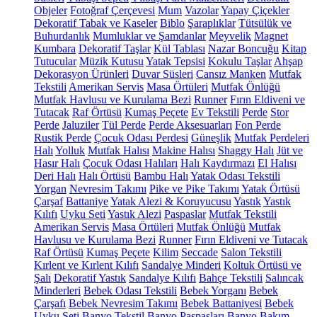
Objeler
Fotoğraf Çerçevesi
Mum
Vazolar
Yapay Çiçekler
Dekoratif Tabak ve Kaseler
Biblo
Şaraplıklar
Tütsülük ve
Buhurdanlık
Mumluklar ve Şamdanlar
Meyvelik
Magnet
Kumbara
Dekoratif Taşlar
Kül Tablası
Nazar Boncuğu
Kitap
Tutucular
Müzik Kutusu
Yatak Tepsisi
Kokulu Taşlar
Ahşap
Dekorasyon Ürünleri
Duvar Süsleri
Cansız Manken
Mutfak
Tekstili
Amerikan Servis
Masa Örtüleri
Mutfak Önlüğü
Mutfak Havlusu ve Kurulama Bezi
Runner
Fırın Eldiveni ve
Tutacak
Raf Örtüsü
Kumaş Peçete
Ev Tekstili
Perde
Stor
Perde
Jaluziler
Tül Perde
Perde Aksesuarları
Fon Perde
Rustik Perde
Çocuk Odası Perdesi
Güneşlik
Mutfak Perdeleri
Halı
Yolluk
Mutfak Halısı
Makine Halısı
Shaggy Halı
Jüt ve
Hasır Halı
Çocuk Odası Halıları
Halı Kaydırmazı
El Halısı
Deri Halı
Halı Örtüsü
Bambu Halı
Yatak Odası Tekstili
Yorgan
Nevresim Takımı
Pike ve Pike Takımı
Yatak Örtüsü
Çarşaf
Battaniye
Yatak Alezi & Koruyucusu
Yastık
Yastık
Kılıfı
Uyku Seti
Yastık Alezi
Paspaslar
Mutfak Tekstili
Amerikan Servis
Masa Örtüleri
Mutfak Önlüğü
Mutfak
Havlusu ve Kurulama Bezi
Runner
Fırın Eldiveni ve Tutacak
Raf Örtüsü
Kumaş Peçete
Kilim
Seccade
Salon Tekstili
Kırlent ve Kırlent Kılıfı
Sandalye Minderi
Koltuk Örtüsü ve
Şalı
Dekoratif Yastık
Sandalye Kılıfı
Bahçe Tekstili
Salıncak
Minderleri
Bebek Odası Tekstili
Bebek Yorganı
Bebek
Çarşafı
Bebek Nevresim Takımı
Bebek Battaniyesi
Bebek
Uyku Seti
Banyo Tekstil
Banyo Paspasları
Banyo Bakım