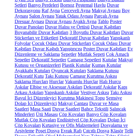
Setleri
Banyo Perdeleri
Bornoz
Peştemal
Havlu
Duvar
Dekorasyonu
Raf
Ayna
Çerçeveli Ayna
Makyaj Aynası
Boy
Aynası
Salon Aynası
Yatak Odası Aynası
Parçalı Ayna
Dresuar Aynası
Duvar Aynası
Ayaklı Ayna
Tablo
Poster
Duvar Panoları
Duvar Halısı ve Örtüsü
Duvar Kağıtları
Boyanabilir Duvar Kağıtları
3 Boyutlu Duvar Kağıtları
Duvar
Stickerları ve Etiketleri
Dekoratif Duvar Kağıtları
Yapışkanlı
Folyolar
Çocuk Odası Duvar Stickerları
Çocuk Odası Duvar
Kağıtları
Duvar Kağıdı Yapıştırıcısı
Poster Duvar Kağıtları
Ev
Düzenleme ve Saklama
Sepetler
Mutfak Sepeti
Çok Amaçlı
Sepetler
Dekoratif Sepetler
Çamaşır Sepetleri
Kutular
Makyaj
Kutusu ve Organizerleri
Plastik Kutular
Kumaş Kutular
Ayakkabı Kutuları
Oyuncak Kutuları
Saklama Kutusu
Dekoratif Kutu
Takı Kutusu
Çamaşır Kurutma Askısı
Saklama Hurçları
Hurçlar
Vakumlu Hurçlar
Halı Hurcu
Askılar
Elbise ve Aksesuar Askıları
Dekoratif Askılar
Kapı
Arkası Askıları
Yapışkanlı Askılar
Vestiyer Askısı
Takı Askısı
Bavul İçi Düzenleyici
Kurutma Makinesi Topu
Şemsiye
Dolap İçi Düzenleyici
Makyaj Çantası
Duvar ve Masa
Saatleri
Masa Saati
Duvar Saatleri
Bahçe Tekstili
Salıncak
Minderleri
Ütü Masası
Çöp Kovaları
Banyo Çöp Kovaları
Mutfak Çöp Kovaları
Endüstriyel Çöp Kovaları
Dolap İçi
Çöp Kovaları
Kırtasiye ve Ofis Malzemeleri
Dosyalama ve
Arşivleme
Poşet Dosya
Evrak Rafı
Çıtçıtlı Dosya
Klasör
Telli