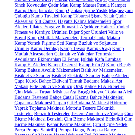
Sinek Kovucular
Çadır Matı
Kamp Masası
Pusula
Kampet
Kamp Duşu
Isıtıcılar
Kamp Çantası
Şişme Yastık
Magnezyum
Çubuğu
Kamp Tuvaleti
Kamp Taburesi
Şişme Yatak
Çadır
Aksesuarı
Sırt Çantası
Hayatta Kalma Malzemeleri
Spor
Aletleri
Pilates, Yoga ve Jimnastik
Ağırlık ve Halter Ürünleri
Fitness ve Kardiyo Ürünleri
Diğer Spor Ürünleri
Valiz ve
Bavul
Kamp Mutfak Malzemeleri
Termal Çanta
Matara
Kamp Yemek Pişirme Seti
Kamp Buzluk ve Soğutucu
Ürünler
Kamp Demliği
Kamp Tavası
Kamp Ocağı
Kamp
Mutfak Aksesuarları
Çakmak ve Yakıcılar
Termoslar
Aydınlatma Ekipmanları
El Feneri
Işıldak
Kafa Lambası
Kamp El Aletleri
Kamp Testeresi
Kamp Küreği
Kamp Bıçağı
Kamp Baltası
Avcılık Malzemeleri
Balık Av Malzemeleri
Bisiklet ve Scooter
Bisiklet
Elektrikli Scooter
Bahçe Aletleri
Çapa
Kürek
Bahçe Eldiveni
Tırmık
Budama Makası
Aşı
Makası
Fide Dikici ve Sökücü
Orak
Bahçe El Aleti Setleri
Çim Makası
Tırpan Misinası
Aşı Bıçağı
Meyve Toplama Aleti
Budama Testeresi
Bahçe Çatalı
Kazma
Bahçe Makineleri
Çapalama Makinesi
Tırpan
Çit Budama Makinesi
Hidrofor
Yaprak Toplama Makinesi
Motorlu Testere
Elektrikli
Testereler
Benzinli Testereler
Testere Zincirleri ve Yağları
Çim
Biçme Makinesi
Benzinli Çim Biçme Makinesi
Elektrikli Çim
Biçme Makinesi
Kenar Kesme Makinesi
Çim Biçme Yedek
Parça
Pompa
Santrifüj Pompa
Dalgıç Pompası
Bahçe