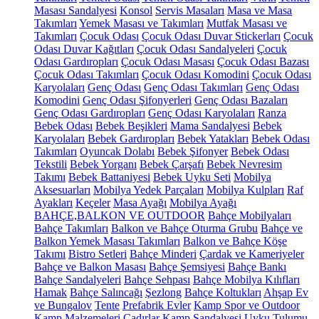
Masası Sandalyesi
Konsol
Servis Masaları
Masa ve Masa
Takımları
Yemek Masası ve Takımları
Mutfak Masası ve
Takımları
Çocuk Odası
Çocuk Odası Duvar Stickerları
Çocuk
Odası Duvar Kağıtları
Çocuk Odası Sandalyeleri
Çocuk
Odası Gardıropları
Çocuk Odası Masası
Çocuk Odası Bazası
Çocuk Odası Takımları
Çocuk Odası Komodini
Çocuk Odası
Karyolaları
Genç Odası
Genç Odası Takımları
Genç Odası
Komodini
Genç Odası Şifonyerleri
Genç Odası Bazaları
Genç Odası Gardıropları
Genç Odası Karyolaları
Ranza
Bebek Odası
Bebek Beşikleri
Mama Sandalyesi
Bebek
Karyolaları
Bebek Gardıropları
Bebek Yatakları
Bebek Odası
Takımları
Oyuncak Dolabı
Bebek Şifonyer
Bebek Odası
Tekstili
Bebek Yorganı
Bebek Çarşafı
Bebek Nevresim
Takımı
Bebek Battaniyesi
Bebek Uyku Seti
Mobilya
Aksesuarları
Mobilya Yedek Parçaları
Mobilya Kulpları
Raf
Ayakları
Keçeler
Masa Ayağı
Mobilya Ayağı
BAHÇE,BALKON VE OUTDOOR
Bahçe Mobilyaları
Bahçe Takımları
Balkon ve Bahçe Oturma Grubu
Bahçe ve
Balkon Yemek Masası Takımları
Balkon ve Bahçe Köşe
Takımı
Bistro Setleri
Bahçe Minderi
Çardak ve Kameriyeler
Bahçe ve Balkon Masası
Bahçe Şemsiyesi
Bahçe Bankı
Bahçe Sandalyeleri
Bahçe Sehpası
Bahçe Mobilya Kılıfları
Hamak
Bahçe Salıncağı
Şezlong
Bahçe Koltukları
Ahşap Ev
ve Bungalov
Tente
Prefabrik Evler
Kamp Spor ve Outdoor
Kamp Malzemeleri
Çadırlar
Kamp Sandalyesi
Uyku Tulumu