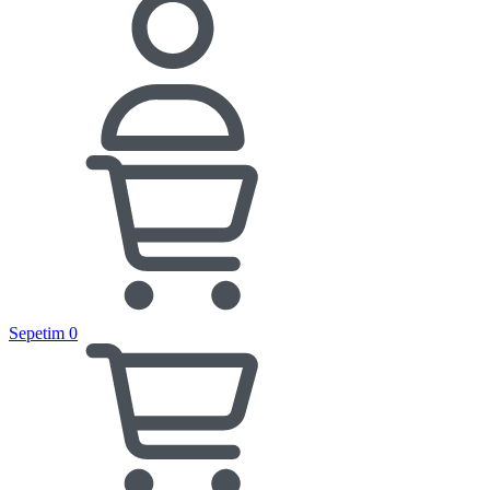
Sepetim
0