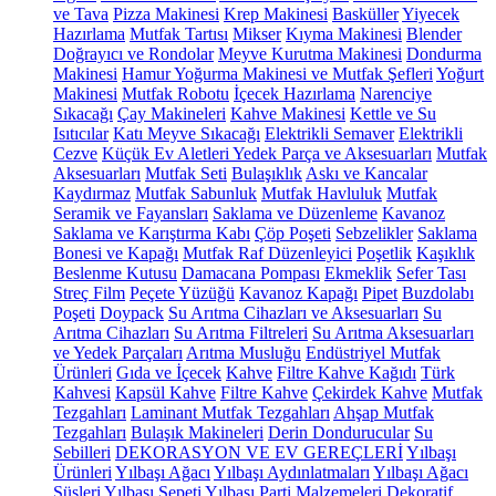
ve Tava
Pizza Makinesi
Krep Makinesi
Basküller
Yiyecek
Hazırlama
Mutfak Tartısı
Mikser
Kıyma Makinesi
Blender
Doğrayıcı ve Rondolar
Meyve Kurutma Makinesi
Dondurma
Makinesi
Hamur Yoğurma Makinesi ve Mutfak Şefleri
Yoğurt
Makinesi
Mutfak Robotu
İçecek Hazırlama
Narenciye
Sıkacağı
Çay Makineleri
Kahve Makinesi
Kettle ve Su
Isıtıcılar
Katı Meyve Sıkacağı
Elektrikli Semaver
Elektrikli
Cezve
Küçük Ev Aletleri Yedek Parça ve Aksesuarları
Mutfak
Aksesuarları
Mutfak Seti
Bulaşıklık
Askı ve Kancalar
Kaydırmaz
Mutfak Sabunluk
Mutfak Havluluk
Mutfak
Seramik ve Fayansları
Saklama ve Düzenleme
Kavanoz
Saklama ve Karıştırma Kabı
Çöp Poşeti
Sebzelikler
Saklama
Bonesi ve Kapağı
Mutfak Raf Düzenleyici
Poşetlik
Kaşıklık
Beslenme Kutusu
Damacana Pompası
Ekmeklik
Sefer Tası
Streç Film
Peçete Yüzüğü
Kavanoz Kapağı
Pipet
Buzdolabı
Poşeti
Doypack
Su Arıtma Cihazları ve Aksesuarları
Su
Arıtma Cihazları
Su Arıtma Filtreleri
Su Arıtma Aksesuarları
ve Yedek Parçaları
Arıtma Musluğu
Endüstriyel Mutfak
Ürünleri
Gıda ve İçecek
Kahve
Filtre Kahve Kağıdı
Türk
Kahvesi
Kapsül Kahve
Filtre Kahve
Çekirdek Kahve
Mutfak
Tezgahları
Laminant Mutfak Tezgahları
Ahşap Mutfak
Tezgahları
Bulaşık Makineleri
Derin Dondurucular
Su
Sebilleri
DEKORASYON VE EV GEREÇLERİ
Yılbaşı
Ürünleri
Yılbaşı Ağacı
Yılbaşı Aydınlatmaları
Yılbaşı Ağacı
Süsleri
Yılbaşı Sepeti
Yılbaşı Parti Malzemeleri
Dekoratif