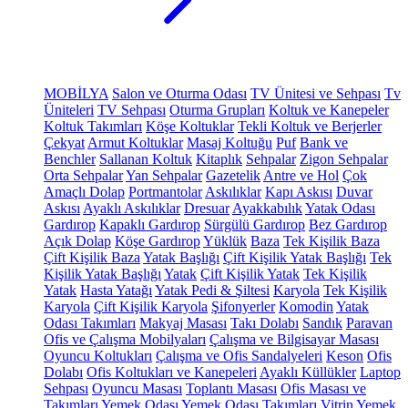
MOBİLYA
Salon ve Oturma Odası
TV Ünitesi ve Sehpası
Tv
Üniteleri
TV Sehpası
Oturma Grupları
Koltuk ve Kanepeler
Koltuk Takımları
Köşe Koltuklar
Tekli Koltuk ve Berjerler
Çekyat
Armut Koltuklar
Masaj Koltuğu
Puf
Bank ve
Benchler
Sallanan Koltuk
Kitaplık
Sehpalar
Zigon Sehpalar
Orta Sehpalar
Yan Sehpalar
Gazetelik
Antre ve Hol
Çok
Amaçlı Dolap
Portmantolar
Askılıklar
Kapı Askısı
Duvar
Askısı
Ayaklı Askılıklar
Dresuar
Ayakkabılık
Yatak Odası
Gardırop
Kapaklı Gardırop
Sürgülü Gardırop
Bez Gardırop
Açık Dolap
Köşe Gardırop
Yüklük
Baza
Tek Kişilik Baza
Çift Kişilik Baza
Yatak Başlığı
Çift Kişilik Yatak Başlığı
Tek
Kişilik Yatak Başlığı
Yatak
Çift Kişilik Yatak
Tek Kişilik
Yatak
Hasta Yatağı
Yatak Pedi & Şiltesi
Karyola
Tek Kişilik
Karyola
Çift Kişilik Karyola
Şifonyerler
Komodin
Yatak
Odası Takımları
Makyaj Masası
Takı Dolabı
Sandık
Paravan
Ofis ve Çalışma Mobilyaları
Çalışma ve Bilgisayar Masası
Oyuncu Koltukları
Çalışma ve Ofis Sandalyeleri
Keson
Ofis
Dolabı
Ofis Koltukları ve Kanepeleri
Ayaklı Küllükler
Laptop
Sehpası
Oyuncu Masası
Toplantı Masası
Ofis Masası ve
Takımları
Yemek Odası
Yemek Odası Takımları
Vitrin
Yemek