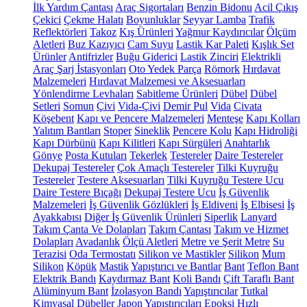
İlk Yardım Çantası
Araç Sigortaları
Benzin Bidonu
Acil Çıkış
Çekici
Çekme Halatı
Boyunluklar
Seyyar Lamba
Trafik
Reflektörleri
Takoz
Kış Ürünleri
Yağmur Kaydırıcılar
Ölçüm
Aletleri
Buz Kazıyıcı
Cam Suyu
Lastik Kar Paleti
Kışlık Set
Ürünler
Antifrizler
Buğu Giderici
Lastik Zinciri
Elektrikli
Araç Şarj İstasyonları
Oto Yedek Parça
Römork
Hırdavat
Malzemeleri
Hırdavat Malzemesi ve Aksesuarları
Yönlendirme Levhaları
Sabitleme Ürünleri
Dübel
Dübel
Setleri
Somun
Çivi
Vida-Çivi
Demir Pul
Vida
Civata
Köşebent
Kapı ve Pencere Malzemeleri
Menteşe
Kapı Kolları
Yalıtım Bantları
Stoper
Sineklik
Pencere Kolu
Kapı Hidroliği
Kapı Dürbünü
Kapı Kilitleri
Kapı Sürgüleri
Anahtarlık
Gönye
Posta Kutuları
Tekerlek
Testereler
Daire Testereler
Dekupaj Testereler
Çok Amaçlı Testereler
Tilki Kuyruğu
Testereler
Testere Aksesuarları
Tilki Kuyruğu Testere Ucu
Daire Testere Bıçağı
Dekupaj Testere Ucu
İş Güvenlik
Malzemeleri
İş Güvenlik Gözlükleri
İş Eldiveni
İş Elbisesi
İş
Ayakkabısı
Diğer İş Güvenlik Ürünleri
Siperlik
Lanyard
Takım Çanta Ve Dolapları
Takım Çantası
Takım ve Hizmet
Dolapları
Avadanlık
Ölçü Aletleri
Metre ve Şerit Metre
Su
Terazisi
Oda Termostatı
Silikon ve Mastikler
Silikon
Mum
Silikon
Köpük
Mastik
Yapıştırıcı ve Bantlar
Bant
Teflon Bant
Elektrik Bandı
Kaydırmaz Bant
Koli Bandı
Çift Taraflı Bant
Alüminyum Bant
İzolasyon Bandı
Yapıştırıcılar
Tutkal
Kimyasal Dübeller
Japon Yapıştırıcıları
Epoksi
Hızlı