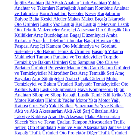
İngiliz Anahtarı
İki Ağızlı Anahtar
Tork Anahtarı
Yıldız
Anahtar ve Takımları
Kurbağcık Anahtarı
Kombine Anahtar
ve Takımları
Boru Anahtarı
Keskiler
Keser
Kargaburun
Balyoz
Balta
Kesici Aletler
Makas
Maket Bıçağı
Iskarpela
Oto Ürünleri
Lastik
Yaz Lastiği
Kış Lastiği
4 Mevsim Lastik
Oto Teknik Malzemeler
Araç İçi Aksesuar
Oto Güneşlik
Oto
Küllükler
Araç Buzdolapları
Bagaj Düzenleyici
Araba
Kokuları
Araç İçi Telefon Tutucular
Bagaj Havuzu
Oto
Paspası
Araç İçi Kamera
Oto Multimedya ve Görüntü
Sistemleri
Oto Bakım Temizlik Ürünleri
Basınçlı Yıkama
Makineleri
Tampon Parlatıcı ve Temizleyiciler
Torpido
Temizlik ve Bakım Ürünleri
Oto Şampuan
Oto Cila ve
Parlatıcı Ürünleri
Polyester Macun
Oto Cam Bakım Ürünleri
ve Temizleyiciler
Mikrofiber Bez
Araç Temizlik Seti
Araç
Boyaları
Araç Süpürgeleri
Araba Çizik Giderici
Motor
Temizleyici ve Bakım Ürünleri
Radyatör Temizleyiciler
Oto
Koltuk Kılıfı
Lastik Ekipmanları
Hava Kompresörü
Bijon
Anahtarı
Sibop ve Sibop Kapağı
Lastik Tamir Kiti
Kriko
Yağ
Motor Katkıları
Hidrolik Yağlar
Motor Yağı
Motor Yağı
Katkısı
Gres Yağı
Yakıt Katkısı
Şanzıman Yağı ve Katkısı
Akü ve Akü Aksesuarları
Akü
Akü Şarj Cihazları
Akü
Takviye Kablosu
Araç Dış Aksesuar
Plaka Aksesuarları
Silecek
Yan ve Tavan Çıtaları
Tampon Aksesuarları
Trafik
Setleri
Oto Brandaları
Vinç ve Vinç Aksesuarları
Jant ve Jant
Kapağı
Trafik Ürünleri
Oto Projektör
Diğer Trafik Ürünleri