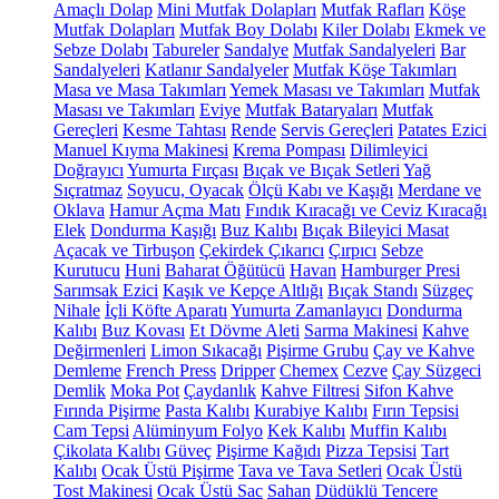
Amaçlı Dolap
Mini Mutfak Dolapları
Mutfak Rafları
Köşe
Mutfak Dolapları
Mutfak Boy Dolabı
Kiler Dolabı
Ekmek ve
Sebze Dolabı
Tabureler
Sandalye
Mutfak Sandalyeleri
Bar
Sandalyeleri
Katlanır Sandalyeler
Mutfak Köşe Takımları
Masa ve Masa Takımları
Yemek Masası ve Takımları
Mutfak
Masası ve Takımları
Eviye
Mutfak Bataryaları
Mutfak
Gereçleri
Kesme Tahtası
Rende
Servis Gereçleri
Patates Ezici
Manuel Kıyma Makinesi
Krema Pompası
Dilimleyici
Doğrayıcı
Yumurta Fırçası
Bıçak ve Bıçak Setleri
Yağ
Sıçratmaz
Soyucu, Oyacak
Ölçü Kabı ve Kaşığı
Merdane ve
Oklava
Hamur Açma Matı
Fındık Kıracağı ve Ceviz Kıracağı
Elek
Dondurma Kaşığı
Buz Kalıbı
Bıçak Bileyici Masat
Açacak ve Tirbuşon
Çekirdek Çıkarıcı
Çırpıcı
Sebze
Kurutucu
Huni
Baharat Öğütücü
Havan
Hamburger Presi
Sarımsak Ezici
Kaşık ve Kepçe Altlığı
Bıçak Standı
Süzgeç
Nihale
İçli Köfte Aparatı
Yumurta Zamanlayıcı
Dondurma
Kalıbı
Buz Kovası
Et Dövme Aleti
Sarma Makinesi
Kahve
Değirmenleri
Limon Sıkacağı
Pişirme Grubu
Çay ve Kahve
Demleme
French Press
Dripper
Chemex
Cezve
Çay Süzgeci
Demlik
Moka Pot
Çaydanlık
Kahve Filtresi
Sifon Kahve
Fırında Pişirme
Pasta Kalıbı
Kurabiye Kalıbı
Fırın Tepsisi
Cam Tepsi
Alüminyum Folyo
Kek Kalıbı
Muffin Kalıbı
Çikolata Kalıbı
Güveç
Pişirme Kağıdı
Pizza Tepsisi
Tart
Kalıbı
Ocak Üstü Pişirme
Tava ve Tava Setleri
Ocak Üstü
Tost Makinesi
Ocak Üstü Sac
Sahan
Düdüklü Tencere