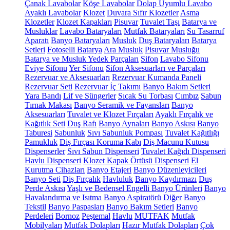
Çanak Lavabolar
Köşe Lavabolar
Dolap Uyumlu Lavabo
Ayaklı Lavabolar
Klozet
Duvara Sıfır Klozetler
Asma
Klozetler
Klozet Kapakları
Pisuvar
Tuvalet Taşı
Batarya ve
Musluklar
Lavabo Bataryaları
Mutfak Bataryaları
Su Tasarruf
Aparatı
Banyo Bataryaları
Musluk
Duş Bataryaları
Batarya
Setleri
Fotoselli Batarya
Ara Musluk
Pisuvar Musluğu
Batarya ve Musluk Yedek Parçaları
Sifon
Lavabo Sifonu
Eviye Sifonu
Yer Sifonu
Sifon Aksesuarları ve Parçaları
Rezervuar ve Aksesuarları
Rezervuar Kumanda Paneli
Rezervuar Seti
Rezervuar İç Takımı
Banyo Bakım Setleri
Yara Bandı
Lif ve Süngerler
Sıcak Su Torbası
Cımbız
Sabun
Tırnak Makası
Banyo Seramik ve Fayansları
Banyo
Aksesuarları
Tuvalet ve Klozet Fırçaları
Ayaklı Fırçalık ve
Kağıtlık Seti
Duş Rafı
Banyo Aynaları
Banyo Askısı
Banyo
Taburesi
Sabunluk
Sıvı Sabunluk Pompası
Tuvalet Kağıtlığı
Pamukluk
Diş Fırçası Koruma Kabı
Diş Macunu Kutusu
Dispenserler
Sıvı Sabun Dispenseri
Tuvalet Kağıdı Dispenseri
Havlu Dispenseri
Klozet Kapak Örtüsü Dispenseri
El
Kurutma Cihazları
Banyo Etajeri
Banyo Düzenleyicileri
Banyo Seti
Diş Fırçalık
Havluluk
Banyo Kaydırmazı
Duş
Perde Askısı
Yaşlı ve Bedensel Engelli Banyo Ürünleri
Banyo
Havalandırma ve Isıtma
Banyo Aspiratörü
Diğer
Banyo
Tekstil
Banyo Paspasları
Banyo Bakım Setleri
Banyo
Perdeleri
Bornoz
Peştemal
Havlu
MUTFAK
Mutfak
Mobilyaları
Mutfak Dolapları
Hazır Mutfak Dolapları
Çok