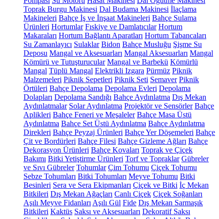
Pompası
Su Motoru
Hasat Makinesi
Dal Öğütme Makinesi
Toprak Burgu Makinesi
Dal Budama Makinesi
İlaçlama
Makineleri
Bahçe İş ve İnşaat Makineleri
Bahçe Sulama
Ürünleri
Hortumlar
Fıskiye ve Damlatıcılar
Hortum
Makaraları
Hortum Bağlantı Aparatları
Hortum Tabancaları
Su Zamanlayıcı
Sulaklar
Bidon
Bahçe Musluğu
Şişme Su
Deposu
Mangal ve Aksesuarları
Mangal Aksesuarları
Mangal
Kömürü ve Tutuşturucular
Mangal ve Barbekü
Kömürlü
Mangal
Tüplü Mangal
Elektrikli Izgara
Pürmüz
Piknik
Malzemeleri
Piknik Sepetleri
Piknik Seti
Semaver
Piknik
Örtüleri
Bahçe Depolama
Depolama Evleri
Depolama
Dolapları
Depolama Sandığı
Bahçe Aydınlatma
Dış Mekan
Aydınlatmalar
Solar Aydınlatma
Projektör ve Sensörler
Bahçe
Aplikleri
Bahçe Feneri ve Meşaleler
Bahçe Masa Üstü
Aydınlatma
Bahçe Set Üstü Aydınlatma
Bahçe Aydınlatma
Direkleri
Bahçe Peyzaj Ürünleri
Bahçe Yer Döşemeleri
Bahçe
Çit ve Bordürleri
Bahçe Filesi
Bahçe Gizleme Ağları
Bahçe
Dekorasyon Ürünleri
Bahçe Kovaları
Toprak ve Çiçek
Bakımı
Bitki Yetiştirme Ürünleri
Torf ve Topraklar
Gübreler
ve Sıvı Gübreler
Tohumlar
Çim Tohumu
Çiçek Tohumu
Sebze Tohumları
Bitki Tohumları
Meyve Tohumu
Bitki
Besinleri
Sera ve Sera Ekipmanları
Çiçek ve Bitki
İç Mekan
Bitkileri
Dış Mekan Ağaçları
Canlı Çiçek
Çiçek Soğanları
Aşılı Meyve Fidanları
Aşılı Gül
Fide
Dış Mekan Sarmaşık
Bitkileri
Kaktüs
Saksı ve Aksesuarları
Dekoratif Saksı