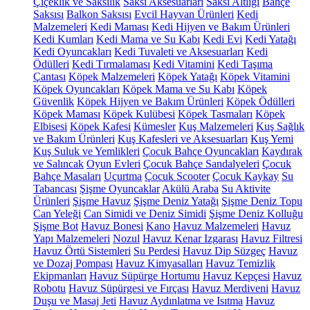
Çiçeklik ve Saksılık
Saksı Aksesuarları
Saksı Altlığı
Bahçe
Saksısı
Balkon Saksısı
Evcil Hayvan Ürünleri
Kedi
Malzemeleri
Kedi Maması
Kedi Hijyen ve Bakım Ürünleri
Kedi Kumları
Kedi Mama ve Su Kabı
Kedi Evi
Kedi Yatağı
Kedi Oyuncakları
Kedi Tuvaleti ve Aksesuarları
Kedi
Ödülleri
Kedi Tırmalaması
Kedi Vitamini
Kedi Taşıma
Çantası
Köpek Malzemeleri
Köpek Yatağı
Köpek Vitamini
Köpek Oyuncakları
Köpek Mama ve Su Kabı
Köpek
Güvenlik
Köpek Hijyen ve Bakım Ürünleri
Köpek Ödülleri
Köpek Maması
Köpek Kulübesi
Köpek Tasmaları
Köpek
Elbisesi
Köpek Kafesi
Kümesler
Kuş Malzemeleri
Kuş Sağlık
ve Bakım Ürünleri
Kuş Kafesleri ve Aksesuarları
Kuş Yemi
Kuş Suluk ve Yemlikleri
Çocuk Bahçe Oyuncakları
Kaydırak
ve Salıncak
Oyun Evleri
Çocuk Bahçe Sandalyeleri
Çocuk
Bahçe Masaları
Uçurtma
Çocuk Scooter
Çocuk Kaykay
Su
Tabancası
Şişme Oyuncaklar
Akülü Araba
Su Aktivite
Ürünleri
Şişme Havuz
Şişme Deniz Yatağı
Şişme Deniz Topu
Can Yeleği
Can Simidi ve Deniz Simidi
Şişme Deniz Kolluğu
Şişme Bot
Havuz Bonesi
Kano
Havuz Malzemeleri
Havuz
Yapı Malzemeleri
Nozul
Havuz Kenar Izgarası
Havuz Filtresi
Havuz Örtü Sistemleri
Su Perdesi
Havuz Dip Süzgeç
Havuz
ve Dozaj Pompası
Havuz Kimyasalları
Havuz Temizlik
Ekipmanları
Havuz Süpürge Hortumu
Havuz Kepçesi
Havuz
Robotu
Havuz Süpürgesi ve Fırçası
Havuz Merdiveni
Havuz
Duşu ve Masaj Jeti
Havuz Aydınlatma ve Isıtma
Havuz