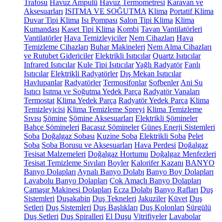
Trafosu
Havuz Ampulü
Havuz Termometresi
Karavan ve
Aksesuarları
ISITMA VE SOĞUTMA
Klima
Portatif Klima
Duvar Tipi Klima
Isı Pompası
Salon Tipi Klima
Klima
Kumandası
Kaset Tipi Klima
Kombi
Tavan Vantilatörleri
Vantilatörler
Hava Temizleyiciler
Nem Cihazları
Hava
Temizleme Cihazları
Buhar Makineleri
Nem Alma Cihazları
ve Rutubet Gidericiler
Elektrikli Isıtıcılar
Quartz Isıtıcılar
Infrared Isıtıcılar
Kule Tipi Isıtıcılar
Yağlı Radyatör
Fanlı
Isıtıcılar
Elektrikli Radyatörler
Dış Mekan Isıtıcılar
Havlupanlar
Radyatörler
Termosifonlar
Şofbenler
Ani Su
Isıtıcı
Isıtma ve Soğutma Yedek Parça
Radyatör Vanaları
Termostat
Klima Yedek Parça
Radyatör Yedek Parça
Klima
Temizleyicisi
Klima Temizleme Spreyi
Klima Temizleme
Sıvısı
Şömine
Şömine Aksesuarları
Elektrikli Şömineler
Bahçe Şömineleri
Bacasız Şömineler
Güneş Enerji Sistemleri
Soba
Doğalgaz Sobası
Kuzine Soba
Elektrikli Soba
Pelet
Soba
Soba Borusu ve Aksesuarları
Hava Perdesi
Doğalgaz
Tesisat Malzemeleri
Doğalgaz Hortumu
Doğalgaz Menfezleri
Tesisat Temizleme Sıvıları
Boyler
Kalorifer Kazanı
BANYO
Banyo Dolapları
Aynalı Banyo Dolabı
Banyo Boy Dolapları
Lavabolu Banyo Dolapları
Çok Amaçlı Banyo Dolapları
Çamaşır Makinesi Dolapları
Ecza Dolabı
Banyo Rafları
Duş
Sistemleri
Duşakabin
Duş Tekneleri
Jakuziler
Küvet
Duş
Setleri
Duş Sistemleri
Duş Başlıkları
Duş Kolonları
Sürgülü
Duş Setleri
Duş Spiralleri
El Duşu
Vitrifiyeler
Lavabolar