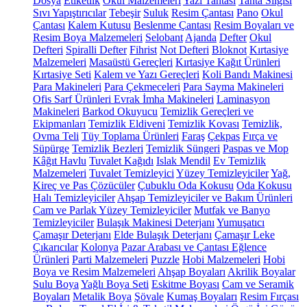
Dosya
Etiketlik
Okul Malzemeleri
Yazı Tahtası
Tahta Silgisi
Sıvı Yapıştırıcılar
Tebeşir
Suluk
Resim Çantası
Pano
Okul
Çantası
Kalem Kutusu
Beslenme Çantası
Resim Boyaları ve
Resim Boya Malzemeleri
Selobant
Ajanda
Defter
Okul
Defteri
Spiralli Defter
Fihrist
Not Defteri
Bloknot
Kırtasiye
Malzemeleri
Masaüstü Gereçleri
Kırtasiye Kağıt Ürünleri
Kırtasiye Seti
Kalem ve Yazı Gereçleri
Koli Bandı Makinesi
Para Makineleri
Para Çekmeceleri
Para Sayma Makineleri
Ofis Sarf Ürünleri
Evrak İmha Makineleri
Laminasyon
Makineleri
Barkod Okuyucu
Temizlik Gereçleri ve
Ekipmanları
Temizlik Eldiveni
Temizlik Kovası
Temizlik,
Ovma Teli
Tüy Toplama Ürünleri
Faraş
Çekpas
Fırça ve
Süpürge
Temizlik Bezleri
Temizlik Süngeri
Paspas ve Mop
Kâğıt Havlu
Tuvalet Kağıdı
Islak Mendil
Ev Temizlik
Malzemeleri
Tuvalet Temizleyici
Yüzey Temizleyiciler
Yağ,
Kireç ve Pas Çözücüler
Çubuklu Oda Kokusu
Oda Kokusu
Halı Temizleyiciler
Ahşap Temizleyiciler ve Bakım Ürünleri
Cam ve Parlak Yüzey Temizleyiciler
Mutfak ve Banyo
Temizleyiciler
Bulaşık Makinesi Deterjanı
Yumuşatıcı
Çamaşır Deterjanı
Elde Bulaşık Deterjanı
Çamaşır Leke
Çıkarıcılar
Kolonya
Pazar Arabası ve Çantası
Eğlence
Ürünleri
Parti Malzemeleri
Puzzle
Hobi Malzemeleri
Hobi
Boya ve Resim Malzemeleri
Ahşap Boyaları
Akrilik Boyalar
Sulu Boya
Yağlı Boya Seti
Eskitme Boyası
Cam ve Seramik
Boyaları
Metalik Boya
Şövale
Kumaş Boyaları
Resim Fırçası