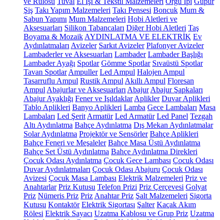
ve Rulosu
Tuval
El İşi & Tekstil Malzemeleri
Örgü İpi
Güpür
Şiş
Takı Yapım Malzemeleri
Takı Pensesi
Boncuk
Mum &
Sabun Yapımı
Mum Malzemeleri
Hobi Aletleri ve
Aksesuarları
Silikon Tabancaları
Diğer Hobi Aletleri
Taş
Boyama & Mozaik
AYDINLATMA VE ELEKTRİK
Ev
Aydınlatmaları
Avizeler
Sarkıt Avizeler
Plafonyer Avizeler
Lambaderler ve Aksesuarları
Lambader
Lambader Başlığı
Lambader Ayağı
Spotlar
Gömme Spotlar
Sıvaüstü Spotlar
Tavan Spotlar
Ampuller
Led Ampul
Halojen Ampul
Tasarruflu Ampul
Rustik Ampul
Akıllı Ampul
Floresan
Ampul
Abajurlar ve Aksesuarları
Abajur
Abajur Şapkaları
Abajur Ayaklığı
Fener ve Işıldaklar
Aplikler
Duvar Aplikleri
Tablo Aplikleri
Banyo Aplikleri
Lamba
Gece Lambaları
Masa
Lambaları
Led Şerit
Armatür
Led Armatür
Led Panel
Tezgah
Altı Aydınlatma
Bahçe Aydınlatma
Dış Mekan Aydınlatmalar
Solar Aydınlatma
Projektör ve Sensörler
Bahçe Aplikleri
Bahçe Feneri ve Meşaleler
Bahçe Masa Üstü Aydınlatma
Bahçe Set Üstü Aydınlatma
Bahçe Aydınlatma Direkleri
Çocuk Odası Aydınlatma
Çocuk Gece Lambası
Çocuk Odası
Duvar Aydınlatmaları
Çocuk Odası Abajuru
Çocuk Odası
Avizesi
Çocuk Masa Lambası
Elektrik Malzemeleri
Priz ve
Anahtarlar
Priz Kutusu
Telefon Prizi
Priz Çerçevesi
Golyat
Priz
Nümeris Priz
Priz
Anahtar Priz
Şalt Malzemeleri
Sigorta
Kutusu
Kontaktör
Elektrik Sigortası
Şalter
Kaçak Akım
Rölesi
Elektrik Sayacı
Uzatma Kablosu ve Grup Priz
Uzatma