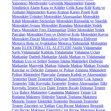
Yapıştırıcı
Merdivenler
Güvenlik Malzemeleri
Yangın
Söndürücü
Alarm
Kasa ve Kilitler
Çelik Kasa
Kilit
Kutu ve
Ambalaj Malzemeleri
Kargo Kutusu
Kargo Poşeti
Koli
Motosiklet Ürünleri
Motorsiklet Aksesuarları
Motosiklet
Kilidi
Motosiklet Stickerları
Motosiklet Rüzgarlık ve Siperlik
Motosiklet Aynası
Motosiklet Brandası
Motorsiklet Yedek
Parça
Motosiklet Fren Ekipmanları
Diğer Motosiklet Yedek
Parçaları
Motosiklet Fren ve Debriyaj Kolu
Motosiklet Kayışı
Motosiklet Zinciri
Motosiklet Giyim
Motorcu Eldiveni
Motorcu Botu ve Ayakkabısı
Motorcu Yağmurluk
Motosiklet
Kaskı
ELEKTRİKLİ EL ALETLERİ
Akülü Vidalamalar
Şarjlı Vidalamalar
Kablolu Vidalamalar
Vidalama Uçları
Matkaplar
Darbeli Matkaplar
Akülü Matkap ve Vidalamalar
Matkap Ucu ve Setleri
Somun Sıkma Makineleri
Darbesiz
Matkaplar
Manyetik Matkap
Sütunlu Matkap
Matkap Tezgahı
Kırıcılar ve Deliciler
Zımpara ve Polisaj
Zımpara Makineleri
Polisaj Makineleri
Planyalar
Zımpara Kağıdı ve Aksesuarları
Testereler
Daire Testereler
Dekupaj Testereler
Çok Amaçlı
Testereler
Tilki Kuyruğu Testereler
Testere Aksesuarları
Tilki
Kuyruğu Testere Ucu
Daire Testere Bıçağı
Dekupaj Testere
Ucu
Bahçe Makineleri
Çapalama Makinesi
Tırpan
Çit
Budama Makinesi
Hidrofor
Yaprak Toplama Makinesi
Motorlu Testere
Elektrikli Testereler
Benzinli Testereler
Testere Zincirleri ve Yağları
Çim Biçme Makinesi
Benzinli
Çim Biçme Makinesi
Elektrikli Çim Biçme Makinesi
Kenar