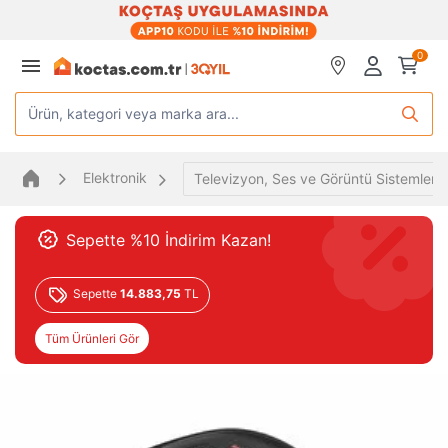
0
Ürün, kategori veya marka ara...
Elektronik
Televizyon, Ses ve Görüntü Sistemleri
Sepette %10 İndirim Kazan!
Sepette
14.883,75
TL
Tüm Ürünleri Gör