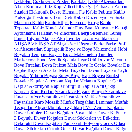
Kabloları
Çoklu Grup Prizleri
Kablolar
Kablo Aksesuarları
Akım Korumalı Priz
Kapı Zilleri
Pil ve Şarj Cihazları
Zaman
Saatleri
Elektronik Devre Elemanı
Fiş
Kablo Pabucu
Kablo
Yüksüğü
Elektronik Tamir Seti
Kablo Düzenleyiciler
Susta
Makaron Kablo
Kablo Klipsi
Klemens
Kroşe
Kablo
Toplayıcı
Kablo Kanalı
Adaptör
Duy
Buat Kutusu ve Kapağı
Aydınlatma Halatları ve Zincirleri
Enerji Sistemleri
Güneş
Paneli
Lityum Akü
Jel Akü
İnverter
Tavan Vantilatörleri
AHŞAP VE İNŞAAT
Ahşap Yer Döşeme
Parke
Parke Profil
ve Aksesuarları
Süpürgelik
Boya ve Boya Malzemeleri
Hobi
Boyaları
Tempare Boyası
Boya Malzemeleri
Tinerler
Maskeleme Bandı
Vernik
Spatula
Hışır Örtü
Duvar Macunu
Boya Fırçaları
Boya Rulosu
Mala
Boya
İç Cephe Boyalar
Dış
Cephe Boyalar
Astarlar
Metal Boyaları
Tavan Boyaları
Yağlı
Boyalar
Yalıtım Boyası
Sprey Boya
Kapı Boyası
Epoksi
Boyalar
Kapılar
Amerikan Kapılar
Melamin Kapılar
Çelik
Kapılar
Akordiyon Kapılar
Sürgülü Kapılar
Acil Çıkış
Kapıları
Kapı Kolları
Seramik ve Fayans
Banyo Seramik ve
Fayansları
Yer Seramik ve Fayansları
Mutfak Seramik ve
Fayansları
Karo
Mozaik
Mutfak Tezgahları
Laminant Mutfak
Tezgahları
Ahşap Mutfak Tezgahları
PVC Zemin Kaplama
Duvar Ürünleri
Duvar Kağıtları
Boyanabilir Duvar Kağıtları
3 Boyutlu Duvar Kağıtları
Duvar Stickerları ve Etiketleri
Dekoratif Duvar Kağıtları
Yapışkanlı Folyolar
Çocuk Odası
Duvar Stickerları
Çocuk Odası Duvar Kağıtları
Duvar Kağıdı