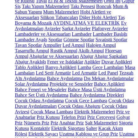
ve Rulosu
Tuval
El İşi & Tekstil Malzemeleri
Örgü İpi
Güpür
Şiş
Takı Yapım Malzemeleri
Takı Pensesi
Boncuk
Mum &
Sabun Yapımı
Mum Malzemeleri
Hobi Aletleri ve
Aksesuarları
Silikon Tabancaları
Diğer Hobi Aletleri
Taş
Boyama & Mozaik
AYDINLATMA VE ELEKTRİK
Ev
Aydınlatmaları
Avizeler
Sarkıt Avizeler
Plafonyer Avizeler
Lambaderler ve Aksesuarları
Lambader
Lambader Başlığı
Lambader Ayağı
Spotlar
Gömme Spotlar
Sıvaüstü Spotlar
Tavan Spotlar
Ampuller
Led Ampul
Halojen Ampul
Tasarruflu Ampul
Rustik Ampul
Akıllı Ampul
Floresan
Ampul
Abajurlar ve Aksesuarları
Abajur
Abajur Şapkaları
Abajur Ayaklığı
Fener ve Işıldaklar
Aplikler
Duvar Aplikleri
Tablo Aplikleri
Banyo Aplikleri
Lamba
Gece Lambaları
Masa
Lambaları
Led Şerit
Armatür
Led Armatür
Led Panel
Tezgah
Altı Aydınlatma
Bahçe Aydınlatma
Dış Mekan Aydınlatmalar
Solar Aydınlatma
Projektör ve Sensörler
Bahçe Aplikleri
Bahçe Feneri ve Meşaleler
Bahçe Masa Üstü Aydınlatma
Bahçe Set Üstü Aydınlatma
Bahçe Aydınlatma Direkleri
Çocuk Odası Aydınlatma
Çocuk Gece Lambası
Çocuk Odası
Duvar Aydınlatmaları
Çocuk Odası Abajuru
Çocuk Odası
Avizesi
Çocuk Masa Lambası
Elektrik Malzemeleri
Priz ve
Anahtarlar
Priz Kutusu
Telefon Prizi
Priz Çerçevesi
Golyat
Priz
Nümeris Priz
Priz
Anahtar Priz
Şalt Malzemeleri
Sigorta
Kutusu
Kontaktör
Elektrik Sigortası
Şalter
Kaçak Akım
Rölesi
Elektrik Sayacı
Uzatma Kablosu ve Grup Priz
Uzatma