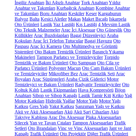
İngiliz Anahtarı
İki Ağızlı Anahtar
Tork Anahtarı
Yıldız
Anahtar ve Takımları
Kurbağcık Anahtarı
Kombine Anahtar
ve Takımları
Boru Anahtarı
Keskiler
Keser
Kargaburun
Balyoz
Balta
Kesici Aletler
Makas
Maket Bıçağı
Iskarpela
Oto Ürünleri
Lastik
Yaz Lastiği
Kış Lastiği
4 Mevsim Lastik
Oto Teknik Malzemeler
Araç İçi Aksesuar
Oto Güneşlik
Oto
Küllükler
Araç Buzdolapları
Bagaj Düzenleyici
Araba
Kokuları
Araç İçi Telefon Tutucular
Bagaj Havuzu
Oto
Paspası
Araç İçi Kamera
Oto Multimedya ve Görüntü
Sistemleri
Oto Bakım Temizlik Ürünleri
Basınçlı Yıkama
Makineleri
Tampon Parlatıcı ve Temizleyiciler
Torpido
Temizlik ve Bakım Ürünleri
Oto Şampuan
Oto Cila ve
Parlatıcı Ürünleri
Polyester Macun
Oto Cam Bakım Ürünleri
ve Temizleyiciler
Mikrofiber Bez
Araç Temizlik Seti
Araç
Boyaları
Araç Süpürgeleri
Araba Çizik Giderici
Motor
Temizleyici ve Bakım Ürünleri
Radyatör Temizleyiciler
Oto
Koltuk Kılıfı
Lastik Ekipmanları
Hava Kompresörü
Bijon
Anahtarı
Sibop ve Sibop Kapağı
Lastik Tamir Kiti
Kriko
Yağ
Motor Katkıları
Hidrolik Yağlar
Motor Yağı
Motor Yağı
Katkısı
Gres Yağı
Yakıt Katkısı
Şanzıman Yağı ve Katkısı
Akü ve Akü Aksesuarları
Akü
Akü Şarj Cihazları
Akü
Takviye Kablosu
Araç Dış Aksesuar
Plaka Aksesuarları
Silecek
Yan ve Tavan Çıtaları
Tampon Aksesuarları
Trafik
Setleri
Oto Brandaları
Vinç ve Vinç Aksesuarları
Jant ve Jant
Kapağı
Trafik Ürünleri
Oto Projektör
Diğer Trafik Ürünleri