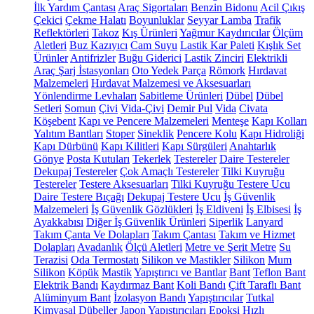
İlk Yardım Çantası
Araç Sigortaları
Benzin Bidonu
Acil Çıkış
Çekici
Çekme Halatı
Boyunluklar
Seyyar Lamba
Trafik
Reflektörleri
Takoz
Kış Ürünleri
Yağmur Kaydırıcılar
Ölçüm
Aletleri
Buz Kazıyıcı
Cam Suyu
Lastik Kar Paleti
Kışlık Set
Ürünler
Antifrizler
Buğu Giderici
Lastik Zinciri
Elektrikli
Araç Şarj İstasyonları
Oto Yedek Parça
Römork
Hırdavat
Malzemeleri
Hırdavat Malzemesi ve Aksesuarları
Yönlendirme Levhaları
Sabitleme Ürünleri
Dübel
Dübel
Setleri
Somun
Çivi
Vida-Çivi
Demir Pul
Vida
Civata
Köşebent
Kapı ve Pencere Malzemeleri
Menteşe
Kapı Kolları
Yalıtım Bantları
Stoper
Sineklik
Pencere Kolu
Kapı Hidroliği
Kapı Dürbünü
Kapı Kilitleri
Kapı Sürgüleri
Anahtarlık
Gönye
Posta Kutuları
Tekerlek
Testereler
Daire Testereler
Dekupaj Testereler
Çok Amaçlı Testereler
Tilki Kuyruğu
Testereler
Testere Aksesuarları
Tilki Kuyruğu Testere Ucu
Daire Testere Bıçağı
Dekupaj Testere Ucu
İş Güvenlik
Malzemeleri
İş Güvenlik Gözlükleri
İş Eldiveni
İş Elbisesi
İş
Ayakkabısı
Diğer İş Güvenlik Ürünleri
Siperlik
Lanyard
Takım Çanta Ve Dolapları
Takım Çantası
Takım ve Hizmet
Dolapları
Avadanlık
Ölçü Aletleri
Metre ve Şerit Metre
Su
Terazisi
Oda Termostatı
Silikon ve Mastikler
Silikon
Mum
Silikon
Köpük
Mastik
Yapıştırıcı ve Bantlar
Bant
Teflon Bant
Elektrik Bandı
Kaydırmaz Bant
Koli Bandı
Çift Taraflı Bant
Alüminyum Bant
İzolasyon Bandı
Yapıştırıcılar
Tutkal
Kimyasal Dübeller
Japon Yapıştırıcıları
Epoksi
Hızlı