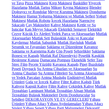
ve Tava
Pizza Makinesi
Krep Makinesi
Basküller
Yiyecek
Hazırlama
Mutfak Tartısı
Mikser
Kıyma Makinesi
Blender
Doğrayıcı ve Rondolar
Meyve Kurutma Makinesi
Dondurma
Makinesi
Hamur Yoğurma Makinesi ve Mutfak Şefleri
Yoğurt
Makinesi
Mutfak Robotu
İçecek Hazırlama
Narenciye
Sıkacağı
Çay Makineleri
Kahve Makinesi
Kettle ve Su
Isıtıcılar
Katı Meyve Sıkacağı
Elektrikli Semaver
Elektrikli
Cezve
Küçük Ev Aletleri Yedek Parça ve Aksesuarları
Mutfak
Aksesuarları
Mutfak Seti
Bulaşıklık
Askı ve Kancalar
Kaydırmaz
Mutfak Sabunluk
Mutfak Havluluk
Mutfak
Seramik ve Fayansları
Saklama ve Düzenleme
Kavanoz
Saklama ve Karıştırma Kabı
Çöp Poşeti
Sebzelikler
Saklama
Bonesi ve Kapağı
Mutfak Raf Düzenleyici
Poşetlik
Kaşıklık
Beslenme Kutusu
Damacana Pompası
Ekmeklik
Sefer Tası
Streç Film
Peçete Yüzüğü
Kavanoz Kapağı
Pipet
Buzdolabı
Poşeti
Doypack
Su Arıtma Cihazları ve Aksesuarları
Su
Arıtma Cihazları
Su Arıtma Filtreleri
Su Arıtma Aksesuarları
ve Yedek Parçaları
Arıtma Musluğu
Endüstriyel Mutfak
Ürünleri
Gıda ve İçecek
Kahve
Filtre Kahve Kağıdı
Türk
Kahvesi
Kapsül Kahve
Filtre Kahve
Çekirdek Kahve
Mutfak
Tezgahları
Laminant Mutfak Tezgahları
Ahşap Mutfak
Tezgahları
Bulaşık Makineleri
Derin Dondurucular
Su
Sebilleri
DEKORASYON VE EV GEREÇLERİ
Yılbaşı
Ürünleri
Yılbaşı Ağacı
Yılbaşı Aydınlatmaları
Yılbaşı Ağacı
Süsleri
Yılbaşı Sepeti
Yılbaşı Parti Malzemeleri
Dekoratif