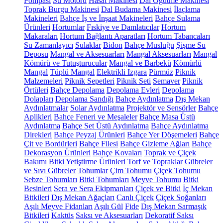
Pompası
Su Motoru
Hasat Makinesi
Dal Öğütme Makinesi
Toprak Burgu Makinesi
Dal Budama Makinesi
İlaçlama
Makineleri
Bahçe İş ve İnşaat Makineleri
Bahçe Sulama
Ürünleri
Hortumlar
Fıskiye ve Damlatıcılar
Hortum
Makaraları
Hortum Bağlantı Aparatları
Hortum Tabancaları
Su Zamanlayıcı
Sulaklar
Bidon
Bahçe Musluğu
Şişme Su
Deposu
Mangal ve Aksesuarları
Mangal Aksesuarları
Mangal
Kömürü ve Tutuşturucular
Mangal ve Barbekü
Kömürlü
Mangal
Tüplü Mangal
Elektrikli Izgara
Pürmüz
Piknik
Malzemeleri
Piknik Sepetleri
Piknik Seti
Semaver
Piknik
Örtüleri
Bahçe Depolama
Depolama Evleri
Depolama
Dolapları
Depolama Sandığı
Bahçe Aydınlatma
Dış Mekan
Aydınlatmalar
Solar Aydınlatma
Projektör ve Sensörler
Bahçe
Aplikleri
Bahçe Feneri ve Meşaleler
Bahçe Masa Üstü
Aydınlatma
Bahçe Set Üstü Aydınlatma
Bahçe Aydınlatma
Direkleri
Bahçe Peyzaj Ürünleri
Bahçe Yer Döşemeleri
Bahçe
Çit ve Bordürleri
Bahçe Filesi
Bahçe Gizleme Ağları
Bahçe
Dekorasyon Ürünleri
Bahçe Kovaları
Toprak ve Çiçek
Bakımı
Bitki Yetiştirme Ürünleri
Torf ve Topraklar
Gübreler
ve Sıvı Gübreler
Tohumlar
Çim Tohumu
Çiçek Tohumu
Sebze Tohumları
Bitki Tohumları
Meyve Tohumu
Bitki
Besinleri
Sera ve Sera Ekipmanları
Çiçek ve Bitki
İç Mekan
Bitkileri
Dış Mekan Ağaçları
Canlı Çiçek
Çiçek Soğanları
Aşılı Meyve Fidanları
Aşılı Gül
Fide
Dış Mekan Sarmaşık
Bitkileri
Kaktüs
Saksı ve Aksesuarları
Dekoratif Saksı