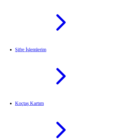
Şifre İşlemlerim
Koçtaş Kartım