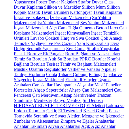
Yapıştırıcısı
Poster Duvar Kağıtları
Strafor
Duvar Çıtası
Duvar Kaplama
Silikon ve Mastikler
Silikon
Mum Silikon
Köpük
Mastik
Tavan Ürünleri
Kartonpiyer
Tavan Kaplama
İnşaat ve İzolasyon
İzolasyon Malzemeleri
Su Yalıtım
Malzemeleri
Isı Yalıtım Malzemeleri
Ses Yalıtım Malzemeleri
İnşaat Malzemeleri
Alçı
Cam Tuğla
Çimento
Beton Harcı
Çatı
Kaplama Malzemeleri
İnşaat Kimyasalları
İnşaat Temizlik
Ürünleri
Lavabo Çözücü
Harç ve Sıva Çözücü
Çok Amaçlı
Temizlik
Yağlayıcı ve Pas Çözücü
Yapı Kimyasalları
Derz
Dolgu
Seramik Yapıştırıcılar
Sıvı Conta
Strafor Yapıştırılar
Plastik Boru ve Ek Parçalar
Boru Bağlantı ve Aksesuarları
Temiz Su Boruları
Atık Su Boruları
PPRC Borular
Kombi
Bağlantı Boruları
Tesisat Tamir ve Bağlantı Malzemeleri
Musluk Uzatma
Regülatörler
Valfler ve Vanalar
Nipeller
Tahliye Hortumu
Conta
Taharet Çubuğu
Fittings
Tıpalar ve
Süzgeçler
İnşaat Makineleri
Elektrikli Vinçler
Taşıma
Arabaları
Caraskallar
Havlupanlar
Ahşaplar
Masif Paneller
Keresteler
Ahşap Seperatörler
Ahşap Çatı Malzemeleri
Çatı
Penceresi
Çatı Merdiveni
Ahşap Merdivenler
Trabzan
Sundurma
Menfezler
Banyo Menfezi
Su Deposu
HIRDAVAT EL ALETLERİ VE OTO
El Aletleri
Lokma ve
Lokma Takımları
Çekiç
El Testereleri
Kesici Grubu
Pense
Tornavida
Seramik ve Sıvacı Aletleri
Mengene ve İşkenceler
Zımbalar ve Aksesuarları
Zımpara ve Eğeler
Anahtarlar
Anahtar Takımları
Alyan Anahtarları
Açık Ağız Anahtar