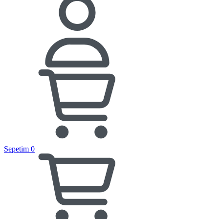
Sepetim
0