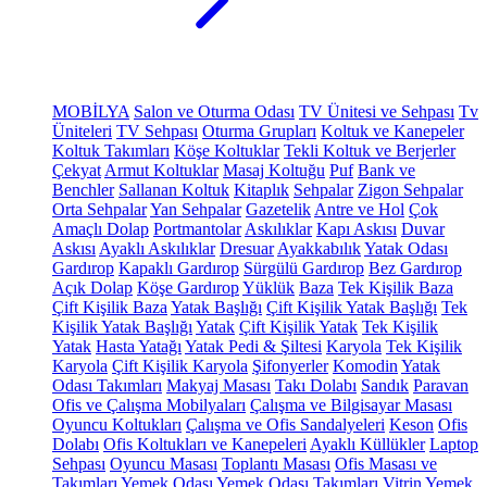
MOBİLYA
Salon ve Oturma Odası
TV Ünitesi ve Sehpası
Tv
Üniteleri
TV Sehpası
Oturma Grupları
Koltuk ve Kanepeler
Koltuk Takımları
Köşe Koltuklar
Tekli Koltuk ve Berjerler
Çekyat
Armut Koltuklar
Masaj Koltuğu
Puf
Bank ve
Benchler
Sallanan Koltuk
Kitaplık
Sehpalar
Zigon Sehpalar
Orta Sehpalar
Yan Sehpalar
Gazetelik
Antre ve Hol
Çok
Amaçlı Dolap
Portmantolar
Askılıklar
Kapı Askısı
Duvar
Askısı
Ayaklı Askılıklar
Dresuar
Ayakkabılık
Yatak Odası
Gardırop
Kapaklı Gardırop
Sürgülü Gardırop
Bez Gardırop
Açık Dolap
Köşe Gardırop
Yüklük
Baza
Tek Kişilik Baza
Çift Kişilik Baza
Yatak Başlığı
Çift Kişilik Yatak Başlığı
Tek
Kişilik Yatak Başlığı
Yatak
Çift Kişilik Yatak
Tek Kişilik
Yatak
Hasta Yatağı
Yatak Pedi & Şiltesi
Karyola
Tek Kişilik
Karyola
Çift Kişilik Karyola
Şifonyerler
Komodin
Yatak
Odası Takımları
Makyaj Masası
Takı Dolabı
Sandık
Paravan
Ofis ve Çalışma Mobilyaları
Çalışma ve Bilgisayar Masası
Oyuncu Koltukları
Çalışma ve Ofis Sandalyeleri
Keson
Ofis
Dolabı
Ofis Koltukları ve Kanepeleri
Ayaklı Küllükler
Laptop
Sehpası
Oyuncu Masası
Toplantı Masası
Ofis Masası ve
Takımları
Yemek Odası
Yemek Odası Takımları
Vitrin
Yemek