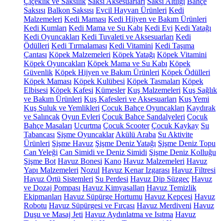
Çiçeklik ve Saksılık
Saksı Aksesuarları
Saksı Altlığı
Bahçe
Saksısı
Balkon Saksısı
Evcil Hayvan Ürünleri
Kedi
Malzemeleri
Kedi Maması
Kedi Hijyen ve Bakım Ürünleri
Kedi Kumları
Kedi Mama ve Su Kabı
Kedi Evi
Kedi Yatağı
Kedi Oyuncakları
Kedi Tuvaleti ve Aksesuarları
Kedi
Ödülleri
Kedi Tırmalaması
Kedi Vitamini
Kedi Taşıma
Çantası
Köpek Malzemeleri
Köpek Yatağı
Köpek Vitamini
Köpek Oyuncakları
Köpek Mama ve Su Kabı
Köpek
Güvenlik
Köpek Hijyen ve Bakım Ürünleri
Köpek Ödülleri
Köpek Maması
Köpek Kulübesi
Köpek Tasmaları
Köpek
Elbisesi
Köpek Kafesi
Kümesler
Kuş Malzemeleri
Kuş Sağlık
ve Bakım Ürünleri
Kuş Kafesleri ve Aksesuarları
Kuş Yemi
Kuş Suluk ve Yemlikleri
Çocuk Bahçe Oyuncakları
Kaydırak
ve Salıncak
Oyun Evleri
Çocuk Bahçe Sandalyeleri
Çocuk
Bahçe Masaları
Uçurtma
Çocuk Scooter
Çocuk Kaykay
Su
Tabancası
Şişme Oyuncaklar
Akülü Araba
Su Aktivite
Ürünleri
Şişme Havuz
Şişme Deniz Yatağı
Şişme Deniz Topu
Can Yeleği
Can Simidi ve Deniz Simidi
Şişme Deniz Kolluğu
Şişme Bot
Havuz Bonesi
Kano
Havuz Malzemeleri
Havuz
Yapı Malzemeleri
Nozul
Havuz Kenar Izgarası
Havuz Filtresi
Havuz Örtü Sistemleri
Su Perdesi
Havuz Dip Süzgeç
Havuz
ve Dozaj Pompası
Havuz Kimyasalları
Havuz Temizlik
Ekipmanları
Havuz Süpürge Hortumu
Havuz Kepçesi
Havuz
Robotu
Havuz Süpürgesi ve Fırçası
Havuz Merdiveni
Havuz
Duşu ve Masaj Jeti
Havuz Aydınlatma ve Isıtma
Havuz