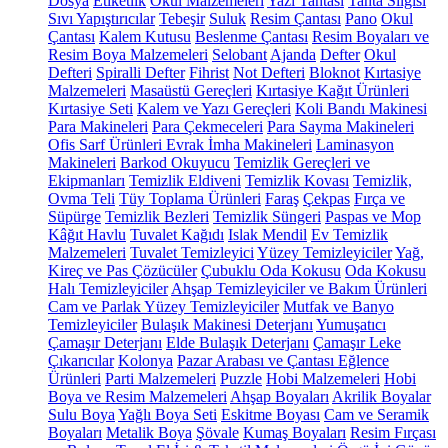
Dosya
Etiketlik
Okul Malzemeleri
Yazı Tahtası
Tahta Silgisi
Sıvı Yapıştırıcılar
Tebeşir
Suluk
Resim Çantası
Pano
Okul
Çantası
Kalem Kutusu
Beslenme Çantası
Resim Boyaları ve
Resim Boya Malzemeleri
Selobant
Ajanda
Defter
Okul
Defteri
Spiralli Defter
Fihrist
Not Defteri
Bloknot
Kırtasiye
Malzemeleri
Masaüstü Gereçleri
Kırtasiye Kağıt Ürünleri
Kırtasiye Seti
Kalem ve Yazı Gereçleri
Koli Bandı Makinesi
Para Makineleri
Para Çekmeceleri
Para Sayma Makineleri
Ofis Sarf Ürünleri
Evrak İmha Makineleri
Laminasyon
Makineleri
Barkod Okuyucu
Temizlik Gereçleri ve
Ekipmanları
Temizlik Eldiveni
Temizlik Kovası
Temizlik,
Ovma Teli
Tüy Toplama Ürünleri
Faraş
Çekpas
Fırça ve
Süpürge
Temizlik Bezleri
Temizlik Süngeri
Paspas ve Mop
Kâğıt Havlu
Tuvalet Kağıdı
Islak Mendil
Ev Temizlik
Malzemeleri
Tuvalet Temizleyici
Yüzey Temizleyiciler
Yağ,
Kireç ve Pas Çözücüler
Çubuklu Oda Kokusu
Oda Kokusu
Halı Temizleyiciler
Ahşap Temizleyiciler ve Bakım Ürünleri
Cam ve Parlak Yüzey Temizleyiciler
Mutfak ve Banyo
Temizleyiciler
Bulaşık Makinesi Deterjanı
Yumuşatıcı
Çamaşır Deterjanı
Elde Bulaşık Deterjanı
Çamaşır Leke
Çıkarıcılar
Kolonya
Pazar Arabası ve Çantası
Eğlence
Ürünleri
Parti Malzemeleri
Puzzle
Hobi Malzemeleri
Hobi
Boya ve Resim Malzemeleri
Ahşap Boyaları
Akrilik Boyalar
Sulu Boya
Yağlı Boya Seti
Eskitme Boyası
Cam ve Seramik
Boyaları
Metalik Boya
Şövale
Kumaş Boyaları
Resim Fırçası