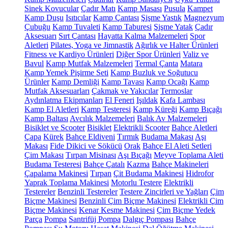
Sinek Kovucular
Çadır Matı
Kamp Masası
Pusula
Kampet
Kamp Duşu
Isıtıcılar
Kamp Çantası
Şişme Yastık
Magnezyum
Çubuğu
Kamp Tuvaleti
Kamp Taburesi
Şişme Yatak
Çadır
Aksesuarı
Sırt Çantası
Hayatta Kalma Malzemeleri
Spor
Aletleri
Pilates, Yoga ve Jimnastik
Ağırlık ve Halter Ürünleri
Fitness ve Kardiyo Ürünleri
Diğer Spor Ürünleri
Valiz ve
Bavul
Kamp Mutfak Malzemeleri
Termal Çanta
Matara
Kamp Yemek Pişirme Seti
Kamp Buzluk ve Soğutucu
Ürünler
Kamp Demliği
Kamp Tavası
Kamp Ocağı
Kamp
Mutfak Aksesuarları
Çakmak ve Yakıcılar
Termoslar
Aydınlatma Ekipmanları
El Feneri
Işıldak
Kafa Lambası
Kamp El Aletleri
Kamp Testeresi
Kamp Küreği
Kamp Bıçağı
Kamp Baltası
Avcılık Malzemeleri
Balık Av Malzemeleri
Bisiklet ve Scooter
Bisiklet
Elektrikli Scooter
Bahçe Aletleri
Çapa
Kürek
Bahçe Eldiveni
Tırmık
Budama Makası
Aşı
Makası
Fide Dikici ve Sökücü
Orak
Bahçe El Aleti Setleri
Çim Makası
Tırpan Misinası
Aşı Bıçağı
Meyve Toplama Aleti
Budama Testeresi
Bahçe Çatalı
Kazma
Bahçe Makineleri
Çapalama Makinesi
Tırpan
Çit Budama Makinesi
Hidrofor
Yaprak Toplama Makinesi
Motorlu Testere
Elektrikli
Testereler
Benzinli Testereler
Testere Zincirleri ve Yağları
Çim
Biçme Makinesi
Benzinli Çim Biçme Makinesi
Elektrikli Çim
Biçme Makinesi
Kenar Kesme Makinesi
Çim Biçme Yedek
Parça
Pompa
Santrifüj Pompa
Dalgıç Pompası
Bahçe