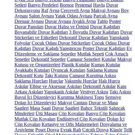
Setleri
Banyo Perdeleri
Bornoz
Peştemal
Havlu
Duvar
Dekorasyonu
Raf
Ayna
Çerçeveli Ayna
Makyaj Aynası
Boy
Aynası
Salon Aynası
Yatak Odası Aynası
Parçalı Ayna
Dresuar Aynası
Duvar Aynası
Ayaklı Ayna
Tablo
Poster
Duvar Panoları
Duvar Halısı ve Örtüsü
Duvar Kağıtları
Boyanabilir Duvar Kağıtları
3 Boyutlu Duvar Kağıtları
Duvar
Stickerları ve Etiketleri
Dekoratif Duvar Kağıtları
Yapışkanlı
Folyolar
Çocuk Odası Duvar Stickerları
Çocuk Odası Duvar
Kağıtları
Duvar Kağıdı Yapıştırıcısı
Poster Duvar Kağıtları
Ev
Düzenleme ve Saklama
Sepetler
Mutfak Sepeti
Çok Amaçlı
Sepetler
Dekoratif Sepetler
Çamaşır Sepetleri
Kutular
Makyaj
Kutusu ve Organizerleri
Plastik Kutular
Kumaş Kutular
Ayakkabı Kutuları
Oyuncak Kutuları
Saklama Kutusu
Dekoratif Kutu
Takı Kutusu
Çamaşır Kurutma Askısı
Saklama Hurçları
Hurçlar
Vakumlu Hurçlar
Halı Hurcu
Askılar
Elbise ve Aksesuar Askıları
Dekoratif Askılar
Kapı
Arkası Askıları
Yapışkanlı Askılar
Vestiyer Askısı
Takı Askısı
Bavul İçi Düzenleyici
Kurutma Makinesi Topu
Şemsiye
Dolap İçi Düzenleyici
Makyaj Çantası
Duvar ve Masa
Saatleri
Masa Saati
Duvar Saatleri
Bahçe Tekstili
Salıncak
Minderleri
Ütü Masası
Çöp Kovaları
Banyo Çöp Kovaları
Mutfak Çöp Kovaları
Endüstriyel Çöp Kovaları
Dolap İçi
Çöp Kovaları
Kırtasiye ve Ofis Malzemeleri
Dosyalama ve
Arşivleme
Poşet Dosya
Evrak Rafı
Çıtçıtlı Dosya
Klasör
Telli