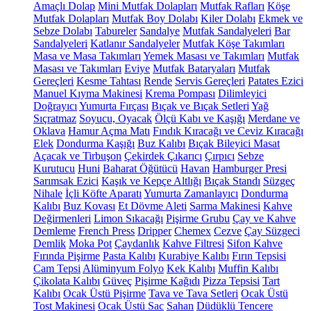
Amaçlı Dolap
Mini Mutfak Dolapları
Mutfak Rafları
Köşe
Mutfak Dolapları
Mutfak Boy Dolabı
Kiler Dolabı
Ekmek ve
Sebze Dolabı
Tabureler
Sandalye
Mutfak Sandalyeleri
Bar
Sandalyeleri
Katlanır Sandalyeler
Mutfak Köşe Takımları
Masa ve Masa Takımları
Yemek Masası ve Takımları
Mutfak
Masası ve Takımları
Eviye
Mutfak Bataryaları
Mutfak
Gereçleri
Kesme Tahtası
Rende
Servis Gereçleri
Patates Ezici
Manuel Kıyma Makinesi
Krema Pompası
Dilimleyici
Doğrayıcı
Yumurta Fırçası
Bıçak ve Bıçak Setleri
Yağ
Sıçratmaz
Soyucu, Oyacak
Ölçü Kabı ve Kaşığı
Merdane ve
Oklava
Hamur Açma Matı
Fındık Kıracağı ve Ceviz Kıracağı
Elek
Dondurma Kaşığı
Buz Kalıbı
Bıçak Bileyici Masat
Açacak ve Tirbuşon
Çekirdek Çıkarıcı
Çırpıcı
Sebze
Kurutucu
Huni
Baharat Öğütücü
Havan
Hamburger Presi
Sarımsak Ezici
Kaşık ve Kepçe Altlığı
Bıçak Standı
Süzgeç
Nihale
İçli Köfte Aparatı
Yumurta Zamanlayıcı
Dondurma
Kalıbı
Buz Kovası
Et Dövme Aleti
Sarma Makinesi
Kahve
Değirmenleri
Limon Sıkacağı
Pişirme Grubu
Çay ve Kahve
Demleme
French Press
Dripper
Chemex
Cezve
Çay Süzgeci
Demlik
Moka Pot
Çaydanlık
Kahve Filtresi
Sifon Kahve
Fırında Pişirme
Pasta Kalıbı
Kurabiye Kalıbı
Fırın Tepsisi
Cam Tepsi
Alüminyum Folyo
Kek Kalıbı
Muffin Kalıbı
Çikolata Kalıbı
Güveç
Pişirme Kağıdı
Pizza Tepsisi
Tart
Kalıbı
Ocak Üstü Pişirme
Tava ve Tava Setleri
Ocak Üstü
Tost Makinesi
Ocak Üstü Sac
Sahan
Düdüklü Tencere