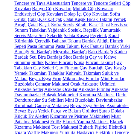
Tencere ve Tava Aksesuarları
Tencere ve Tencere Setleri
Çöp
Kovaları
Banyo Çöp Kovaları
Mutfak Çöp Kovaları
Endüstriyel Çöp Kovaları
Dolap İçi Çöp Kovaları
Sofra
Grubu
Çatal,Kaşık,Bıçak
Çatal Kaşık Bıçak Takımı
Yemek
Bıçağı
Çatal
Kaşık
Sofra Servis
Sürahi
Kase
Tepsi
Servis ve
Sunum Tabakları
Yağdanlık
Sosluk, Reçellik
Yumurtalık
Servis Maşa Seti
Şekerlik
Salata Kasesi
Peçetelik
Karaf
Kürdanlık
Çerezlik
Baharat Takımı
Bardak Altlığı
Ekmek
Sepeti
Pasta Sunumu
Pasta Takımı
Kek Fanusu
Bardak
Viski
Bardağı
Su Bardağı
Meşrubat Bardağı
Rakı Bardağı
Kadeh
Bardak Seti
Bira Bardağı
Shot Bardağı
Çay ve Kahve
Sunumu
Sütlük
Kahve Fincanı
Kupa
Fincan Takımı
Çay
Tabakları
Çay Setleri
Çay Fincanı
Çay Bardağı
Çay Kaşığı
Yemek Takımları
Tabaklar
Kahvaltı Takımları
Suluk ve
Matara
Beyaz Eşya
Fırın
Mikrodalga Fırınlar
Mini Fırınlar
Buzdolabı
Çamaşır Makinesi
Ocak
Ankastre Ürünleri
Ankastre Setler
Ankastre Ocaklar
Ankastre Fırınlar
Ankastre
Davlumbazlar
Bulaşık Makineleri
Kurutma Makinesi
Derin
Dondurucular
Su Sebilleri
Mini Buzdolabı
Davlumbazlar
Kurutmalı Çamaşır Makinesi
Beyaz Eşya Setleri
Aspiratörler
Beyaz Eşya Yedek Parça ve Bakım Ürünleri
Şarap Dolabı
Küçük Ev Aletleri
Kızartma ve Pişirme Makineleri
Mısır
Patlatma Makinesi
Fritöz
Ekmek Yapma Makinesi
Ekmek
Kızartma Makinesi
Tost Makinesi
Buharlı Pişirici
Elektrikli
Izgara
Waffle Makinesi
Yumurta Haşlayıcı
Elektrikli Tencere