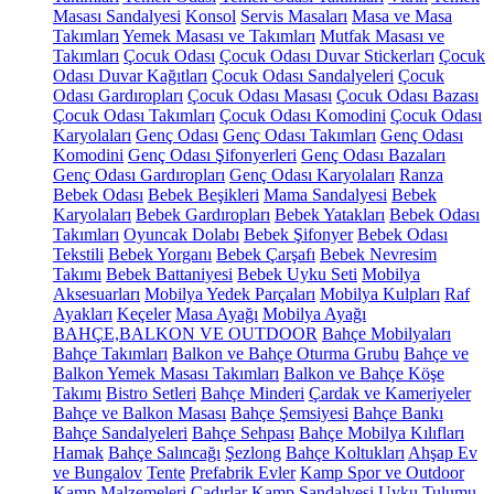
Masası Sandalyesi
Konsol
Servis Masaları
Masa ve Masa
Takımları
Yemek Masası ve Takımları
Mutfak Masası ve
Takımları
Çocuk Odası
Çocuk Odası Duvar Stickerları
Çocuk
Odası Duvar Kağıtları
Çocuk Odası Sandalyeleri
Çocuk
Odası Gardıropları
Çocuk Odası Masası
Çocuk Odası Bazası
Çocuk Odası Takımları
Çocuk Odası Komodini
Çocuk Odası
Karyolaları
Genç Odası
Genç Odası Takımları
Genç Odası
Komodini
Genç Odası Şifonyerleri
Genç Odası Bazaları
Genç Odası Gardıropları
Genç Odası Karyolaları
Ranza
Bebek Odası
Bebek Beşikleri
Mama Sandalyesi
Bebek
Karyolaları
Bebek Gardıropları
Bebek Yatakları
Bebek Odası
Takımları
Oyuncak Dolabı
Bebek Şifonyer
Bebek Odası
Tekstili
Bebek Yorganı
Bebek Çarşafı
Bebek Nevresim
Takımı
Bebek Battaniyesi
Bebek Uyku Seti
Mobilya
Aksesuarları
Mobilya Yedek Parçaları
Mobilya Kulpları
Raf
Ayakları
Keçeler
Masa Ayağı
Mobilya Ayağı
BAHÇE,BALKON VE OUTDOOR
Bahçe Mobilyaları
Bahçe Takımları
Balkon ve Bahçe Oturma Grubu
Bahçe ve
Balkon Yemek Masası Takımları
Balkon ve Bahçe Köşe
Takımı
Bistro Setleri
Bahçe Minderi
Çardak ve Kameriyeler
Bahçe ve Balkon Masası
Bahçe Şemsiyesi
Bahçe Bankı
Bahçe Sandalyeleri
Bahçe Sehpası
Bahçe Mobilya Kılıfları
Hamak
Bahçe Salıncağı
Şezlong
Bahçe Koltukları
Ahşap Ev
ve Bungalov
Tente
Prefabrik Evler
Kamp Spor ve Outdoor
Kamp Malzemeleri
Çadırlar
Kamp Sandalyesi
Uyku Tulumu