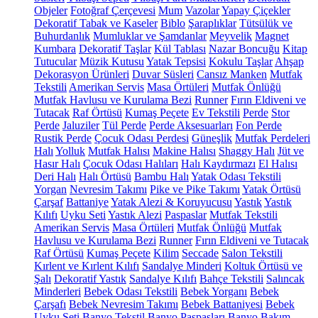
Objeler
Fotoğraf Çerçevesi
Mum
Vazolar
Yapay Çiçekler
Dekoratif Tabak ve Kaseler
Biblo
Şaraplıklar
Tütsülük ve
Buhurdanlık
Mumluklar ve Şamdanlar
Meyvelik
Magnet
Kumbara
Dekoratif Taşlar
Kül Tablası
Nazar Boncuğu
Kitap
Tutucular
Müzik Kutusu
Yatak Tepsisi
Kokulu Taşlar
Ahşap
Dekorasyon Ürünleri
Duvar Süsleri
Cansız Manken
Mutfak
Tekstili
Amerikan Servis
Masa Örtüleri
Mutfak Önlüğü
Mutfak Havlusu ve Kurulama Bezi
Runner
Fırın Eldiveni ve
Tutacak
Raf Örtüsü
Kumaş Peçete
Ev Tekstili
Perde
Stor
Perde
Jaluziler
Tül Perde
Perde Aksesuarları
Fon Perde
Rustik Perde
Çocuk Odası Perdesi
Güneşlik
Mutfak Perdeleri
Halı
Yolluk
Mutfak Halısı
Makine Halısı
Shaggy Halı
Jüt ve
Hasır Halı
Çocuk Odası Halıları
Halı Kaydırmazı
El Halısı
Deri Halı
Halı Örtüsü
Bambu Halı
Yatak Odası Tekstili
Yorgan
Nevresim Takımı
Pike ve Pike Takımı
Yatak Örtüsü
Çarşaf
Battaniye
Yatak Alezi & Koruyucusu
Yastık
Yastık
Kılıfı
Uyku Seti
Yastık Alezi
Paspaslar
Mutfak Tekstili
Amerikan Servis
Masa Örtüleri
Mutfak Önlüğü
Mutfak
Havlusu ve Kurulama Bezi
Runner
Fırın Eldiveni ve Tutacak
Raf Örtüsü
Kumaş Peçete
Kilim
Seccade
Salon Tekstili
Kırlent ve Kırlent Kılıfı
Sandalye Minderi
Koltuk Örtüsü ve
Şalı
Dekoratif Yastık
Sandalye Kılıfı
Bahçe Tekstili
Salıncak
Minderleri
Bebek Odası Tekstili
Bebek Yorganı
Bebek
Çarşafı
Bebek Nevresim Takımı
Bebek Battaniyesi
Bebek
Uyku Seti
Banyo Tekstil
Banyo Paspasları
Banyo Bakım