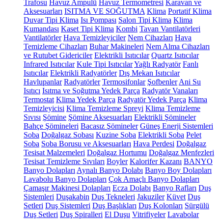
Trafosu
Havuz Ampulü
Havuz Termometresi
Karavan ve
Aksesuarları
ISITMA VE SOĞUTMA
Klima
Portatif Klima
Duvar Tipi Klima
Isı Pompası
Salon Tipi Klima
Klima
Kumandası
Kaset Tipi Klima
Kombi
Tavan Vantilatörleri
Vantilatörler
Hava Temizleyiciler
Nem Cihazları
Hava
Temizleme Cihazları
Buhar Makineleri
Nem Alma Cihazları
ve Rutubet Gidericiler
Elektrikli Isıtıcılar
Quartz Isıtıcılar
Infrared Isıtıcılar
Kule Tipi Isıtıcılar
Yağlı Radyatör
Fanlı
Isıtıcılar
Elektrikli Radyatörler
Dış Mekan Isıtıcılar
Havlupanlar
Radyatörler
Termosifonlar
Şofbenler
Ani Su
Isıtıcı
Isıtma ve Soğutma Yedek Parça
Radyatör Vanaları
Termostat
Klima Yedek Parça
Radyatör Yedek Parça
Klima
Temizleyicisi
Klima Temizleme Spreyi
Klima Temizleme
Sıvısı
Şömine
Şömine Aksesuarları
Elektrikli Şömineler
Bahçe Şömineleri
Bacasız Şömineler
Güneş Enerji Sistemleri
Soba
Doğalgaz Sobası
Kuzine Soba
Elektrikli Soba
Pelet
Soba
Soba Borusu ve Aksesuarları
Hava Perdesi
Doğalgaz
Tesisat Malzemeleri
Doğalgaz Hortumu
Doğalgaz Menfezleri
Tesisat Temizleme Sıvıları
Boyler
Kalorifer Kazanı
BANYO
Banyo Dolapları
Aynalı Banyo Dolabı
Banyo Boy Dolapları
Lavabolu Banyo Dolapları
Çok Amaçlı Banyo Dolapları
Çamaşır Makinesi Dolapları
Ecza Dolabı
Banyo Rafları
Duş
Sistemleri
Duşakabin
Duş Tekneleri
Jakuziler
Küvet
Duş
Setleri
Duş Sistemleri
Duş Başlıkları
Duş Kolonları
Sürgülü
Duş Setleri
Duş Spiralleri
El Duşu
Vitrifiyeler
Lavabolar