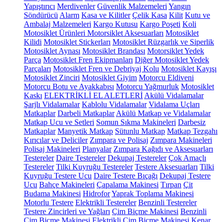
Yapıştırıcı
Merdivenler
Güvenlik Malzemeleri
Yangın
Söndürücü
Alarm
Kasa ve Kilitler
Çelik Kasa
Kilit
Kutu ve
Ambalaj Malzemeleri
Kargo Kutusu
Kargo Poşeti
Koli
Motosiklet Ürünleri
Motorsiklet Aksesuarları
Motosiklet
Kilidi
Motosiklet Stickerları
Motosiklet Rüzgarlık ve Siperlik
Motosiklet Aynası
Motosiklet Brandası
Motorsiklet Yedek
Parça
Motosiklet Fren Ekipmanları
Diğer Motosiklet Yedek
Parçaları
Motosiklet Fren ve Debriyaj Kolu
Motosiklet Kayışı
Motosiklet Zinciri
Motosiklet Giyim
Motorcu Eldiveni
Motorcu Botu ve Ayakkabısı
Motorcu Yağmurluk
Motosiklet
Kaskı
ELEKTRİKLİ EL ALETLERİ
Akülü Vidalamalar
Şarjlı Vidalamalar
Kablolu Vidalamalar
Vidalama Uçları
Matkaplar
Darbeli Matkaplar
Akülü Matkap ve Vidalamalar
Matkap Ucu ve Setleri
Somun Sıkma Makineleri
Darbesiz
Matkaplar
Manyetik Matkap
Sütunlu Matkap
Matkap Tezgahı
Kırıcılar ve Deliciler
Zımpara ve Polisaj
Zımpara Makineleri
Polisaj Makineleri
Planyalar
Zımpara Kağıdı ve Aksesuarları
Testereler
Daire Testereler
Dekupaj Testereler
Çok Amaçlı
Testereler
Tilki Kuyruğu Testereler
Testere Aksesuarları
Tilki
Kuyruğu Testere Ucu
Daire Testere Bıçağı
Dekupaj Testere
Ucu
Bahçe Makineleri
Çapalama Makinesi
Tırpan
Çit
Budama Makinesi
Hidrofor
Yaprak Toplama Makinesi
Motorlu Testere
Elektrikli Testereler
Benzinli Testereler
Testere Zincirleri ve Yağları
Çim Biçme Makinesi
Benzinli
Çim Biçme Makinesi
Elektrikli Çim Biçme Makinesi
Kenar