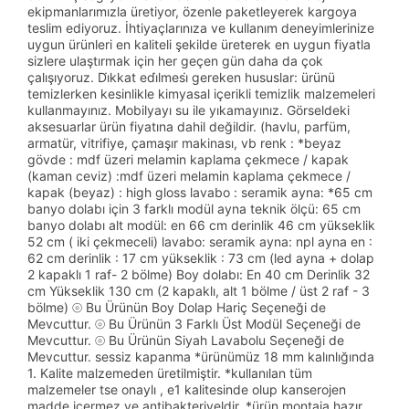
ekipmanlarımızla üretiyor, özenle paketleyerek kargoya
teslim ediyoruz. İhtiyaçlarınıza ve kullanım deneyimlerinize
uygun ürünleri en kaliteli şekilde üreterek en uygun fiyatla
sizlere ulaştırmak için her geçen gün daha da çok
çalışıyoruz. Di̇kkat edi̇lmesi̇ gereken hususlar: ürünü
temizlerken kesinlikle kimyasal içerikli temizlik malzemeleri
kullanmayınız. Mobilyayı su ile yıkamayınız. Görseldeki
aksesuarlar ürün fiyatına dahil değildir. (havlu, parfüm,
armatür, vitrifiye, çamaşır makinası, vb renk : *beyaz
gövde : mdf üzeri melamin kaplama çekmece / kapak
(kaman ceviz) :mdf üzeri melamin kaplama çekmece /
kapak (beyaz) : high gloss lavabo : seramik ayna: *65 cm
banyo dolabı için 3 farklı modül ayna teknik ölçü: 65 cm
banyo dolabı alt modül: en 66 cm derinlik 46 cm yükseklik
52 cm ( iki çekmeceli) lavabo: seramik ayna: npl ayna en :
62 cm derinlik : 17 cm yükseklik : 73 cm (led ayna + dolap
2 kapaklı 1 raf- 2 bölme) Boy dolabı: En 40 cm Derinlik 32
cm Yükseklik 130 cm (2 kapaklı, alt 1 bölme / üst 2 raf - 3
bölme) ⦾ Bu Ürünün Boy Dolap Hariç Seçeneği de
Mevcuttur. ⦾ Bu Ürünün 3 Farklı Üst Modül Seçeneği de
Mevcuttur. ⦾ Bu Ürünün Siyah Lavabolu Seçeneği de
Mevcuttur. sessiz kapanma *ürünümüz 18 mm kalınlığında
1. Kalite malzemeden üretilmiştir. *kullanılan tüm
malzemeler tse onaylı , e1 kalitesinde olup kanserojen
madde içermez ve antibakteriyeldir. *ürün montaja hazır