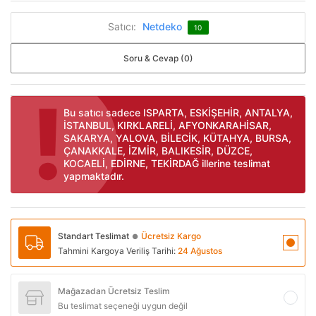
Satıcı:
Netdeko
10
Soru & Cevap (0)
Bu satıcı sadece ISPARTA, ESKİŞEHİR, ANTALYA,
İSTANBUL, KIRKLARELİ, AFYONKARAHİSAR,
SAKARYA, YALOVA, BİLECİK, KÜTAHYA, BURSA,
ÇANAKKALE, İZMİR, BALIKESİR, DÜZCE,
KOCAELİ, EDİRNE, TEKİRDAĞ illerine teslimat
yapmaktadır.
Standart Teslimat
Ücretsiz Kargo
●
Tahmini Kargoya Veriliş Tarihi:
24 Ağustos
Mağazadan Ücretsiz Teslim
Bu teslimat seçeneği uygun değil