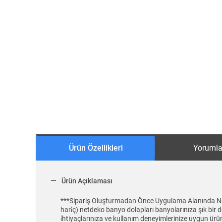
Ürün Özellikleri
Yorumla
Ürün Açıklaması
***Sipariş Oluşturmadan Önce Uygulama Alanında Net
hari̇ç) netdeko banyo dolapları banyolarınıza şık bir
i̇htiyaçlarınıza ve kullanım deneyimlerinize uygun ürünl