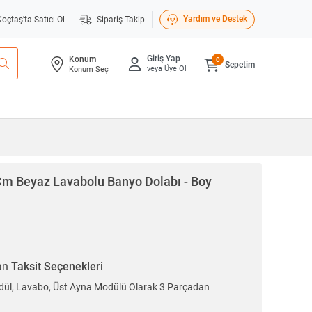
Yardım ve Destek
Koçtaş'ta Satıcı Ol
Sipariş Takip
Giriş Yap
Konum
0
Sepetim
veya Üye Ol
Konum Seç
m Beyaz Lavabolu Banyo Dolabı - Boy
ran
Taksit Seçenekleri
dül, Lavabo, Üst Ayna Modülü Olarak 3 Parçadan