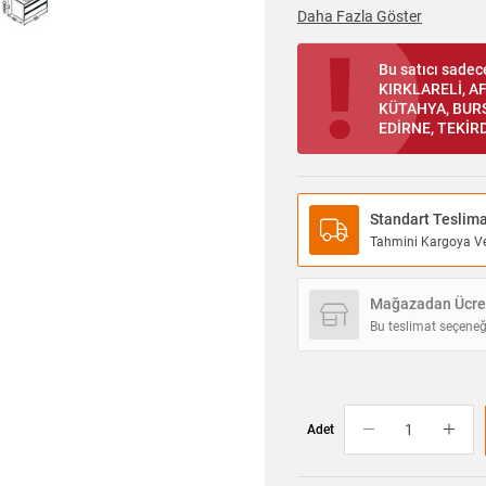
Daha Fazla Göster
Bu satıcı sade
KIRKLARELİ, A
KÜTAHYA, BURS
EDİRNE, TEKİRD
Standart Teslim
Tahmini Kargoya Ver
Mağazadan Ücret
Bu teslimat seçeneğ
Adet