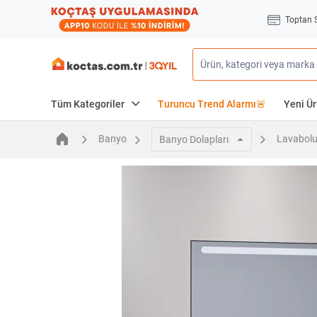
Toptan 
Tüm Kategoriler
Turuncu Trend Alarmı🚨
Yeni Ür
Banyo
Lavabolu
Banyo Dolapları