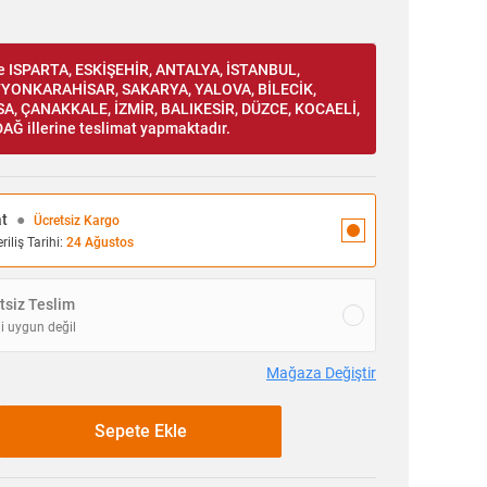
ce ISPARTA, ESKİŞEHİR, ANTALYA, İSTANBUL,
FYONKARAHİSAR, SAKARYA, YALOVA, BİLECİK,
A, ÇANAKKALE, İZMİR, BALIKESİR, DÜZCE, KOCAELİ,
AĞ illerine teslimat yapmaktadır.
at
●
Ücretsiz Kargo
iliş Tarihi:
24 Ağustos
siz Teslim
i uygun değil
Mağaza Değiştir
Sepete Ekle