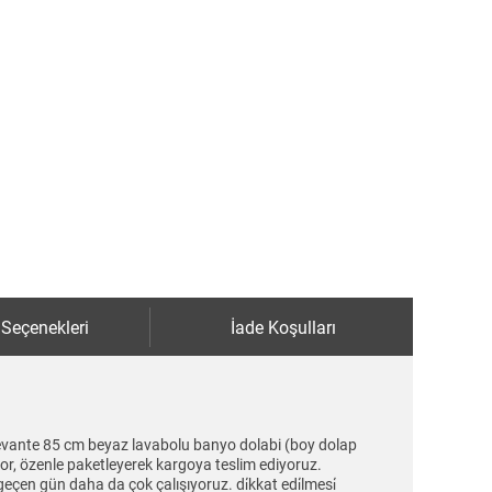
 Seçenekleri
İade Koşulları
evante 85 cm beyaz lavabolu banyo dolabi (boy dolap
yor, özenle paketleyerek kargoya teslim ediyoruz.
geçen gün daha da çok çalışıyoruz. di̇kkat edi̇lmesi̇