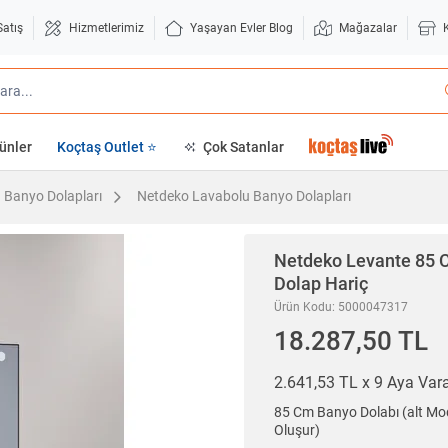
Satış
Hizmetlerimiz
Yaşayan Evler Blog
Mağazalar
ünler
Koçtaş Outlet ⭐
Çok Satanlar
 Banyo Dolapları
Netdeko Lavabolu Banyo Dolapları
Netdeko
Levante 85 C
Dolap Hariç
Ürün Kodu: 5000047317
18.287,50 TL
2.641,53 TL x 9 Aya Va
85 Cm Banyo Dolabı (alt Mo
Oluşur)