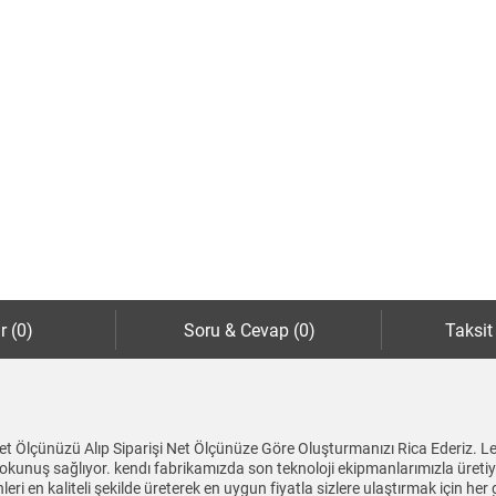
r (0)
Soru & Cevap (0)
Taksit
 Ölçünüzü Alıp Siparişi Net Ölçünüze Göre Oluşturmanızı Rica Ederiz. L
 dokunuş sağlıyor. kendı fabrikamızda son teknoloji ekipmanlarımızla üreti
eri en kaliteli şekilde üreterek en uygun fiyatla sizlere ulaştırmak için her 