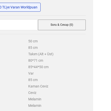
50 TL'ye Varan Worldpuan
Soru & Cevap (0)
50
cm
85
cm
Takım (Alt + Üst)
80*71 cm
85*44*50 cm
Var
85
cm
Kaman Ceviz
Ceviz
Melamin
Melamin