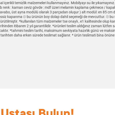
 içerikli temizlik malzemeleri kullanmayınız. Mobilyayı su ile yıkamayınız.
, vb renk : kaman ceviz gövde : mdf üzeri melamin kaplama çekmece / kapa
 lavabo, üst ayna modülü olarak 3 parçadan oluşur ) alt modül: en 85 cm de
essiz kapanma ⦾ bu ürünün boy dolap dahil seçeneği de mevcuttur. ⦾ bu 
tilmiştir. *kullanılan tüm malzemeler tse onaylı , e1 kalitesinde olup ka
rihinden itibaren 2 yıl garantilidir. *ürünleri teslim aldığınız zaman lütfen
ktır. *tahmini teslim tarihi, maksimum sevkiyata hazırlık günü ve maksim
tarihten daha erken sürede teslimat sağlanır. * ürün tesli̇mati bi̇na önün