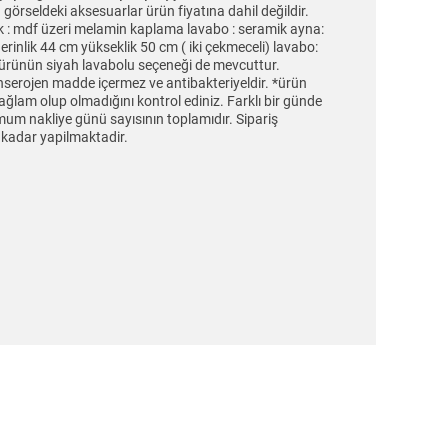
 görseldeki aksesuarlar ürün fiyatına dahil değildir.
k : mdf üzeri melamin kaplama lavabo : seramik ayna:
rinlik 44 cm yükseklik 50 cm ( iki çekmeceli) lavabo:
ürünün siyah lavabolu seçeneği de mevcuttur.
nserojen madde içermez ve antibakteriyeldir. *ürün
 sağlam olup olmadığını kontrol ediniz. Farklı bir günde
um nakliye günü sayısının toplamıdır. Sipariş
e kadar yapilmaktadir.