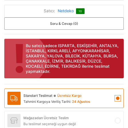
Satıcı:
Netdeko
10
Soru & Cevap (0)
Bu satıcı sadece ISPARTA, ESKİŞEHİR, ANTALYA,
İSTANBUL, KIRKLARELİ, AFYONKARAHİSAR,
SAKARYA, YALOVA, BİLECİK, KÜTAHYA, BURSA,
ÇANAKKALE, İZMİR, BALIKESİR, DÜZCE,
KOCAELİ, EDİRNE, TEKİRDAĞ illerine teslimat
yapmaktadır.
Standart Teslimat
Ücretsiz Kargo
●
Tahmini Kargoya Veriliş Tarihi:
24 Ağustos
Mağazadan Ücretsiz Teslim
Bu teslimat seçeneği uygun değil