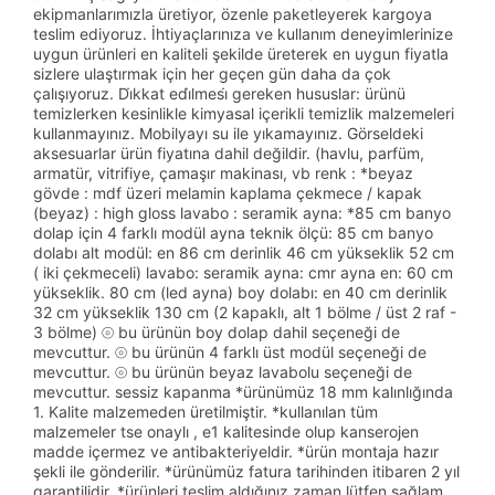
ekipmanlarımızla üretiyor, özenle paketleyerek kargoya
teslim ediyoruz. İhtiyaçlarınıza ve kullanım deneyimlerinize
uygun ürünleri en kaliteli şekilde üreterek en uygun fiyatla
sizlere ulaştırmak için her geçen gün daha da çok
çalışıyoruz. Di̇kkat edi̇lmesi̇ gereken hususlar: ürünü
temizlerken kesinlikle kimyasal içerikli temizlik malzemeleri
kullanmayınız. Mobilyayı su ile yıkamayınız. Görseldeki
aksesuarlar ürün fiyatına dahil değildir. (havlu, parfüm,
armatür, vitrifiye, çamaşır makinası, vb renk : *beyaz
gövde : mdf üzeri melamin kaplama çekmece / kapak
(beyaz) : high gloss lavabo : seramik ayna: *85 cm banyo
dolap için 4 farklı modül ayna teknik ölçü: 85 cm banyo
dolabı alt modül: en 86 cm derinlik 46 cm yükseklik 52 cm
( iki çekmeceli) lavabo: seramik ayna: cmr ayna en: 60 cm
yükseklik. 80 cm (led ayna) boy dolabı: en 40 cm derinlik
32 cm yükseklik 130 cm (2 kapaklı, alt 1 bölme / üst 2 raf -
3 bölme) ⦾ bu ürünün boy dolap dahil seçeneği de
mevcuttur. ⦾ bu ürünün 4 farklı üst modül seçeneği de
mevcuttur. ⦾ bu ürünün beyaz lavabolu seçeneği de
mevcuttur. sessiz kapanma *ürünümüz 18 mm kalınlığında
1. Kalite malzemeden üretilmiştir. *kullanılan tüm
malzemeler tse onaylı , e1 kalitesinde olup kanserojen
madde içermez ve antibakteriyeldir. *ürün montaja hazır
şekli ile gönderilir. *ürünümüz fatura tarihinden itibaren 2 yıl
garantilidir. *ürünleri teslim aldığınız zaman lütfen sağlam