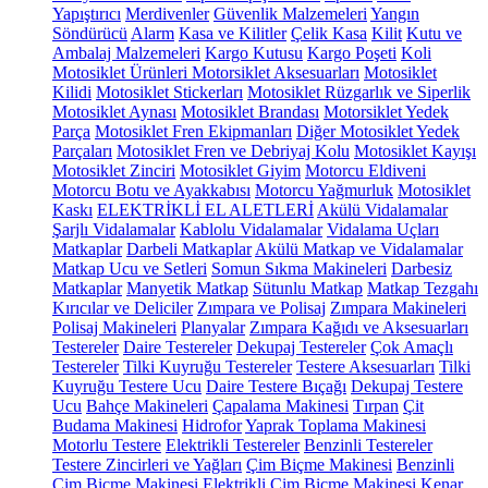
Yapıştırıcı
Merdivenler
Güvenlik Malzemeleri
Yangın
Söndürücü
Alarm
Kasa ve Kilitler
Çelik Kasa
Kilit
Kutu ve
Ambalaj Malzemeleri
Kargo Kutusu
Kargo Poşeti
Koli
Motosiklet Ürünleri
Motorsiklet Aksesuarları
Motosiklet
Kilidi
Motosiklet Stickerları
Motosiklet Rüzgarlık ve Siperlik
Motosiklet Aynası
Motosiklet Brandası
Motorsiklet Yedek
Parça
Motosiklet Fren Ekipmanları
Diğer Motosiklet Yedek
Parçaları
Motosiklet Fren ve Debriyaj Kolu
Motosiklet Kayışı
Motosiklet Zinciri
Motosiklet Giyim
Motorcu Eldiveni
Motorcu Botu ve Ayakkabısı
Motorcu Yağmurluk
Motosiklet
Kaskı
ELEKTRİKLİ EL ALETLERİ
Akülü Vidalamalar
Şarjlı Vidalamalar
Kablolu Vidalamalar
Vidalama Uçları
Matkaplar
Darbeli Matkaplar
Akülü Matkap ve Vidalamalar
Matkap Ucu ve Setleri
Somun Sıkma Makineleri
Darbesiz
Matkaplar
Manyetik Matkap
Sütunlu Matkap
Matkap Tezgahı
Kırıcılar ve Deliciler
Zımpara ve Polisaj
Zımpara Makineleri
Polisaj Makineleri
Planyalar
Zımpara Kağıdı ve Aksesuarları
Testereler
Daire Testereler
Dekupaj Testereler
Çok Amaçlı
Testereler
Tilki Kuyruğu Testereler
Testere Aksesuarları
Tilki
Kuyruğu Testere Ucu
Daire Testere Bıçağı
Dekupaj Testere
Ucu
Bahçe Makineleri
Çapalama Makinesi
Tırpan
Çit
Budama Makinesi
Hidrofor
Yaprak Toplama Makinesi
Motorlu Testere
Elektrikli Testereler
Benzinli Testereler
Testere Zincirleri ve Yağları
Çim Biçme Makinesi
Benzinli
Çim Biçme Makinesi
Elektrikli Çim Biçme Makinesi
Kenar