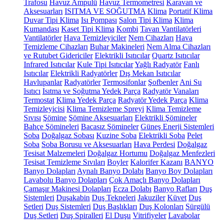
Trafosu
Havuz Ampulü
Havuz Termometresi
Karavan ve
Aksesuarları
ISITMA VE SOĞUTMA
Klima
Portatif Klima
Duvar Tipi Klima
Isı Pompası
Salon Tipi Klima
Klima
Kumandası
Kaset Tipi Klima
Kombi
Tavan Vantilatörleri
Vantilatörler
Hava Temizleyiciler
Nem Cihazları
Hava
Temizleme Cihazları
Buhar Makineleri
Nem Alma Cihazları
ve Rutubet Gidericiler
Elektrikli Isıtıcılar
Quartz Isıtıcılar
Infrared Isıtıcılar
Kule Tipi Isıtıcılar
Yağlı Radyatör
Fanlı
Isıtıcılar
Elektrikli Radyatörler
Dış Mekan Isıtıcılar
Havlupanlar
Radyatörler
Termosifonlar
Şofbenler
Ani Su
Isıtıcı
Isıtma ve Soğutma Yedek Parça
Radyatör Vanaları
Termostat
Klima Yedek Parça
Radyatör Yedek Parça
Klima
Temizleyicisi
Klima Temizleme Spreyi
Klima Temizleme
Sıvısı
Şömine
Şömine Aksesuarları
Elektrikli Şömineler
Bahçe Şömineleri
Bacasız Şömineler
Güneş Enerji Sistemleri
Soba
Doğalgaz Sobası
Kuzine Soba
Elektrikli Soba
Pelet
Soba
Soba Borusu ve Aksesuarları
Hava Perdesi
Doğalgaz
Tesisat Malzemeleri
Doğalgaz Hortumu
Doğalgaz Menfezleri
Tesisat Temizleme Sıvıları
Boyler
Kalorifer Kazanı
BANYO
Banyo Dolapları
Aynalı Banyo Dolabı
Banyo Boy Dolapları
Lavabolu Banyo Dolapları
Çok Amaçlı Banyo Dolapları
Çamaşır Makinesi Dolapları
Ecza Dolabı
Banyo Rafları
Duş
Sistemleri
Duşakabin
Duş Tekneleri
Jakuziler
Küvet
Duş
Setleri
Duş Sistemleri
Duş Başlıkları
Duş Kolonları
Sürgülü
Duş Setleri
Duş Spiralleri
El Duşu
Vitrifiyeler
Lavabolar