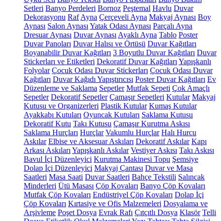
Setleri
Banyo Perdeleri
Bornoz
Peştemal
Havlu
Duvar
Dekorasyonu
Raf
Ayna
Çerçeveli Ayna
Makyaj Aynası
Boy
Aynası
Salon Aynası
Yatak Odası Aynası
Parçalı Ayna
Dresuar Aynası
Duvar Aynası
Ayaklı Ayna
Tablo
Poster
Duvar Panoları
Duvar Halısı ve Örtüsü
Duvar Kağıtları
Boyanabilir Duvar Kağıtları
3 Boyutlu Duvar Kağıtları
Duvar
Stickerları ve Etiketleri
Dekoratif Duvar Kağıtları
Yapışkanlı
Folyolar
Çocuk Odası Duvar Stickerları
Çocuk Odası Duvar
Kağıtları
Duvar Kağıdı Yapıştırıcısı
Poster Duvar Kağıtları
Ev
Düzenleme ve Saklama
Sepetler
Mutfak Sepeti
Çok Amaçlı
Sepetler
Dekoratif Sepetler
Çamaşır Sepetleri
Kutular
Makyaj
Kutusu ve Organizerleri
Plastik Kutular
Kumaş Kutular
Ayakkabı Kutuları
Oyuncak Kutuları
Saklama Kutusu
Dekoratif Kutu
Takı Kutusu
Çamaşır Kurutma Askısı
Saklama Hurçları
Hurçlar
Vakumlu Hurçlar
Halı Hurcu
Askılar
Elbise ve Aksesuar Askıları
Dekoratif Askılar
Kapı
Arkası Askıları
Yapışkanlı Askılar
Vestiyer Askısı
Takı Askısı
Bavul İçi Düzenleyici
Kurutma Makinesi Topu
Şemsiye
Dolap İçi Düzenleyici
Makyaj Çantası
Duvar ve Masa
Saatleri
Masa Saati
Duvar Saatleri
Bahçe Tekstili
Salıncak
Minderleri
Ütü Masası
Çöp Kovaları
Banyo Çöp Kovaları
Mutfak Çöp Kovaları
Endüstriyel Çöp Kovaları
Dolap İçi
Çöp Kovaları
Kırtasiye ve Ofis Malzemeleri
Dosyalama ve
Arşivleme
Poşet Dosya
Evrak Rafı
Çıtçıtlı Dosya
Klasör
Telli