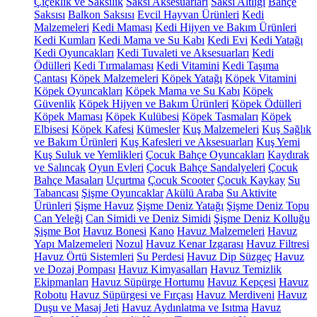
Çiçeklik ve Saksılık
Saksı Aksesuarları
Saksı Altlığı
Bahçe
Saksısı
Balkon Saksısı
Evcil Hayvan Ürünleri
Kedi
Malzemeleri
Kedi Maması
Kedi Hijyen ve Bakım Ürünleri
Kedi Kumları
Kedi Mama ve Su Kabı
Kedi Evi
Kedi Yatağı
Kedi Oyuncakları
Kedi Tuvaleti ve Aksesuarları
Kedi
Ödülleri
Kedi Tırmalaması
Kedi Vitamini
Kedi Taşıma
Çantası
Köpek Malzemeleri
Köpek Yatağı
Köpek Vitamini
Köpek Oyuncakları
Köpek Mama ve Su Kabı
Köpek
Güvenlik
Köpek Hijyen ve Bakım Ürünleri
Köpek Ödülleri
Köpek Maması
Köpek Kulübesi
Köpek Tasmaları
Köpek
Elbisesi
Köpek Kafesi
Kümesler
Kuş Malzemeleri
Kuş Sağlık
ve Bakım Ürünleri
Kuş Kafesleri ve Aksesuarları
Kuş Yemi
Kuş Suluk ve Yemlikleri
Çocuk Bahçe Oyuncakları
Kaydırak
ve Salıncak
Oyun Evleri
Çocuk Bahçe Sandalyeleri
Çocuk
Bahçe Masaları
Uçurtma
Çocuk Scooter
Çocuk Kaykay
Su
Tabancası
Şişme Oyuncaklar
Akülü Araba
Su Aktivite
Ürünleri
Şişme Havuz
Şişme Deniz Yatağı
Şişme Deniz Topu
Can Yeleği
Can Simidi ve Deniz Simidi
Şişme Deniz Kolluğu
Şişme Bot
Havuz Bonesi
Kano
Havuz Malzemeleri
Havuz
Yapı Malzemeleri
Nozul
Havuz Kenar Izgarası
Havuz Filtresi
Havuz Örtü Sistemleri
Su Perdesi
Havuz Dip Süzgeç
Havuz
ve Dozaj Pompası
Havuz Kimyasalları
Havuz Temizlik
Ekipmanları
Havuz Süpürge Hortumu
Havuz Kepçesi
Havuz
Robotu
Havuz Süpürgesi ve Fırçası
Havuz Merdiveni
Havuz
Duşu ve Masaj Jeti
Havuz Aydınlatma ve Isıtma
Havuz