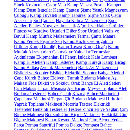
Sinek Kovucular
Çadır Matı
Kamp Masası
Pusula
Kampet
Kamp Duşu
Isıtıcılar
Kamp Çantası
Şişme Yastık
Magnezyum
Çubuğu
Kamp Tuvaleti
Kamp Taburesi
Şişme Yatak
Çadır
Aksesuarı
Sırt Çantası
Hayatta Kalma Malzemeleri
Spor
Aletleri
Pilates, Yoga ve Jimnastik
Ağırlık ve Halter Ürünleri
Fitness ve Kardiyo Ürünleri
Diğer Spor Ürünleri
Valiz ve
Bavul
Kamp Mutfak Malzemeleri
Termal Çanta
Matara
Kamp Yemek Pişirme Seti
Kamp Buzluk ve Soğutucu
Ürünler
Kamp Demliği
Kamp Tavası
Kamp Ocağı
Kamp
Mutfak Aksesuarları
Çakmak ve Yakıcılar
Termoslar
Aydınlatma Ekipmanları
El Feneri
Işıldak
Kafa Lambası
Kamp El Aletleri
Kamp Testeresi
Kamp Küreği
Kamp Bıçağı
Kamp Baltası
Avcılık Malzemeleri
Balık Av Malzemeleri
Bisiklet ve Scooter
Bisiklet
Elektrikli Scooter
Bahçe Aletleri
Çapa
Kürek
Bahçe Eldiveni
Tırmık
Budama Makası
Aşı
Makası
Fide Dikici ve Sökücü
Orak
Bahçe El Aleti Setleri
Çim Makası
Tırpan Misinası
Aşı Bıçağı
Meyve Toplama Aleti
Budama Testeresi
Bahçe Çatalı
Kazma
Bahçe Makineleri
Çapalama Makinesi
Tırpan
Çit Budama Makinesi
Hidrofor
Yaprak Toplama Makinesi
Motorlu Testere
Elektrikli
Testereler
Benzinli Testereler
Testere Zincirleri ve Yağları
Çim
Biçme Makinesi
Benzinli Çim Biçme Makinesi
Elektrikli Çim
Biçme Makinesi
Kenar Kesme Makinesi
Çim Biçme Yedek
Parça
Pompa
Santrifüj Pompa
Dalgıç Pompası
Bahçe