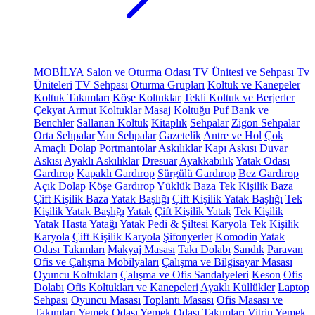
MOBİLYA
Salon ve Oturma Odası
TV Ünitesi ve Sehpası
Tv
Üniteleri
TV Sehpası
Oturma Grupları
Koltuk ve Kanepeler
Koltuk Takımları
Köşe Koltuklar
Tekli Koltuk ve Berjerler
Çekyat
Armut Koltuklar
Masaj Koltuğu
Puf
Bank ve
Benchler
Sallanan Koltuk
Kitaplık
Sehpalar
Zigon Sehpalar
Orta Sehpalar
Yan Sehpalar
Gazetelik
Antre ve Hol
Çok
Amaçlı Dolap
Portmantolar
Askılıklar
Kapı Askısı
Duvar
Askısı
Ayaklı Askılıklar
Dresuar
Ayakkabılık
Yatak Odası
Gardırop
Kapaklı Gardırop
Sürgülü Gardırop
Bez Gardırop
Açık Dolap
Köşe Gardırop
Yüklük
Baza
Tek Kişilik Baza
Çift Kişilik Baza
Yatak Başlığı
Çift Kişilik Yatak Başlığı
Tek
Kişilik Yatak Başlığı
Yatak
Çift Kişilik Yatak
Tek Kişilik
Yatak
Hasta Yatağı
Yatak Pedi & Şiltesi
Karyola
Tek Kişilik
Karyola
Çift Kişilik Karyola
Şifonyerler
Komodin
Yatak
Odası Takımları
Makyaj Masası
Takı Dolabı
Sandık
Paravan
Ofis ve Çalışma Mobilyaları
Çalışma ve Bilgisayar Masası
Oyuncu Koltukları
Çalışma ve Ofis Sandalyeleri
Keson
Ofis
Dolabı
Ofis Koltukları ve Kanepeleri
Ayaklı Küllükler
Laptop
Sehpası
Oyuncu Masası
Toplantı Masası
Ofis Masası ve
Takımları
Yemek Odası
Yemek Odası Takımları
Vitrin
Yemek