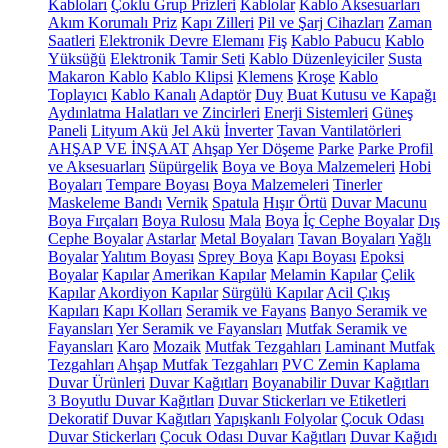
Kabloları
Çoklu Grup Prizleri
Kablolar
Kablo Aksesuarları
Akım Korumalı Priz
Kapı Zilleri
Pil ve Şarj Cihazları
Zaman
Saatleri
Elektronik Devre Elemanı
Fiş
Kablo Pabucu
Kablo
Yüksüğü
Elektronik Tamir Seti
Kablo Düzenleyiciler
Susta
Makaron Kablo
Kablo Klipsi
Klemens
Kroşe
Kablo
Toplayıcı
Kablo Kanalı
Adaptör
Duy
Buat Kutusu ve Kapağı
Aydınlatma Halatları ve Zincirleri
Enerji Sistemleri
Güneş
Paneli
Lityum Akü
Jel Akü
İnverter
Tavan Vantilatörleri
AHŞAP VE İNŞAAT
Ahşap Yer Döşeme
Parke
Parke Profil
ve Aksesuarları
Süpürgelik
Boya ve Boya Malzemeleri
Hobi
Boyaları
Tempare Boyası
Boya Malzemeleri
Tinerler
Maskeleme Bandı
Vernik
Spatula
Hışır Örtü
Duvar Macunu
Boya Fırçaları
Boya Rulosu
Mala
Boya
İç Cephe Boyalar
Dış
Cephe Boyalar
Astarlar
Metal Boyaları
Tavan Boyaları
Yağlı
Boyalar
Yalıtım Boyası
Sprey Boya
Kapı Boyası
Epoksi
Boyalar
Kapılar
Amerikan Kapılar
Melamin Kapılar
Çelik
Kapılar
Akordiyon Kapılar
Sürgülü Kapılar
Acil Çıkış
Kapıları
Kapı Kolları
Seramik ve Fayans
Banyo Seramik ve
Fayansları
Yer Seramik ve Fayansları
Mutfak Seramik ve
Fayansları
Karo
Mozaik
Mutfak Tezgahları
Laminant Mutfak
Tezgahları
Ahşap Mutfak Tezgahları
PVC Zemin Kaplama
Duvar Ürünleri
Duvar Kağıtları
Boyanabilir Duvar Kağıtları
3 Boyutlu Duvar Kağıtları
Duvar Stickerları ve Etiketleri
Dekoratif Duvar Kağıtları
Yapışkanlı Folyolar
Çocuk Odası
Duvar Stickerları
Çocuk Odası Duvar Kağıtları
Duvar Kağıdı