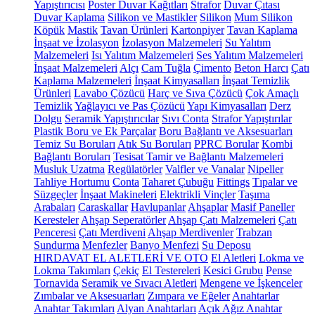
Yapıştırıcısı
Poster Duvar Kağıtları
Strafor
Duvar Çıtası
Duvar Kaplama
Silikon ve Mastikler
Silikon
Mum Silikon
Köpük
Mastik
Tavan Ürünleri
Kartonpiyer
Tavan Kaplama
İnşaat ve İzolasyon
İzolasyon Malzemeleri
Su Yalıtım
Malzemeleri
Isı Yalıtım Malzemeleri
Ses Yalıtım Malzemeleri
İnşaat Malzemeleri
Alçı
Cam Tuğla
Çimento
Beton Harcı
Çatı
Kaplama Malzemeleri
İnşaat Kimyasalları
İnşaat Temizlik
Ürünleri
Lavabo Çözücü
Harç ve Sıva Çözücü
Çok Amaçlı
Temizlik
Yağlayıcı ve Pas Çözücü
Yapı Kimyasalları
Derz
Dolgu
Seramik Yapıştırıcılar
Sıvı Conta
Strafor Yapıştırılar
Plastik Boru ve Ek Parçalar
Boru Bağlantı ve Aksesuarları
Temiz Su Boruları
Atık Su Boruları
PPRC Borular
Kombi
Bağlantı Boruları
Tesisat Tamir ve Bağlantı Malzemeleri
Musluk Uzatma
Regülatörler
Valfler ve Vanalar
Nipeller
Tahliye Hortumu
Conta
Taharet Çubuğu
Fittings
Tıpalar ve
Süzgeçler
İnşaat Makineleri
Elektrikli Vinçler
Taşıma
Arabaları
Caraskallar
Havlupanlar
Ahşaplar
Masif Paneller
Keresteler
Ahşap Seperatörler
Ahşap Çatı Malzemeleri
Çatı
Penceresi
Çatı Merdiveni
Ahşap Merdivenler
Trabzan
Sundurma
Menfezler
Banyo Menfezi
Su Deposu
HIRDAVAT EL ALETLERİ VE OTO
El Aletleri
Lokma ve
Lokma Takımları
Çekiç
El Testereleri
Kesici Grubu
Pense
Tornavida
Seramik ve Sıvacı Aletleri
Mengene ve İşkenceler
Zımbalar ve Aksesuarları
Zımpara ve Eğeler
Anahtarlar
Anahtar Takımları
Alyan Anahtarları
Açık Ağız Anahtar