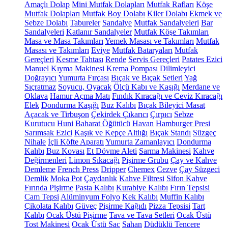
Amaçlı Dolap
Mini Mutfak Dolapları
Mutfak Rafları
Köşe
Mutfak Dolapları
Mutfak Boy Dolabı
Kiler Dolabı
Ekmek ve
Sebze Dolabı
Tabureler
Sandalye
Mutfak Sandalyeleri
Bar
Sandalyeleri
Katlanır Sandalyeler
Mutfak Köşe Takımları
Masa ve Masa Takımları
Yemek Masası ve Takımları
Mutfak
Masası ve Takımları
Eviye
Mutfak Bataryaları
Mutfak
Gereçleri
Kesme Tahtası
Rende
Servis Gereçleri
Patates Ezici
Manuel Kıyma Makinesi
Krema Pompası
Dilimleyici
Doğrayıcı
Yumurta Fırçası
Bıçak ve Bıçak Setleri
Yağ
Sıçratmaz
Soyucu, Oyacak
Ölçü Kabı ve Kaşığı
Merdane ve
Oklava
Hamur Açma Matı
Fındık Kıracağı ve Ceviz Kıracağı
Elek
Dondurma Kaşığı
Buz Kalıbı
Bıçak Bileyici Masat
Açacak ve Tirbuşon
Çekirdek Çıkarıcı
Çırpıcı
Sebze
Kurutucu
Huni
Baharat Öğütücü
Havan
Hamburger Presi
Sarımsak Ezici
Kaşık ve Kepçe Altlığı
Bıçak Standı
Süzgeç
Nihale
İçli Köfte Aparatı
Yumurta Zamanlayıcı
Dondurma
Kalıbı
Buz Kovası
Et Dövme Aleti
Sarma Makinesi
Kahve
Değirmenleri
Limon Sıkacağı
Pişirme Grubu
Çay ve Kahve
Demleme
French Press
Dripper
Chemex
Cezve
Çay Süzgeci
Demlik
Moka Pot
Çaydanlık
Kahve Filtresi
Sifon Kahve
Fırında Pişirme
Pasta Kalıbı
Kurabiye Kalıbı
Fırın Tepsisi
Cam Tepsi
Alüminyum Folyo
Kek Kalıbı
Muffin Kalıbı
Çikolata Kalıbı
Güveç
Pişirme Kağıdı
Pizza Tepsisi
Tart
Kalıbı
Ocak Üstü Pişirme
Tava ve Tava Setleri
Ocak Üstü
Tost Makinesi
Ocak Üstü Sac
Sahan
Düdüklü Tencere