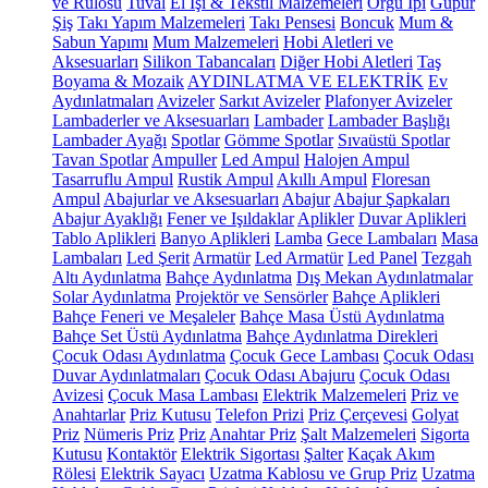
ve Rulosu
Tuval
El İşi & Tekstil Malzemeleri
Örgü İpi
Güpür
Şiş
Takı Yapım Malzemeleri
Takı Pensesi
Boncuk
Mum &
Sabun Yapımı
Mum Malzemeleri
Hobi Aletleri ve
Aksesuarları
Silikon Tabancaları
Diğer Hobi Aletleri
Taş
Boyama & Mozaik
AYDINLATMA VE ELEKTRİK
Ev
Aydınlatmaları
Avizeler
Sarkıt Avizeler
Plafonyer Avizeler
Lambaderler ve Aksesuarları
Lambader
Lambader Başlığı
Lambader Ayağı
Spotlar
Gömme Spotlar
Sıvaüstü Spotlar
Tavan Spotlar
Ampuller
Led Ampul
Halojen Ampul
Tasarruflu Ampul
Rustik Ampul
Akıllı Ampul
Floresan
Ampul
Abajurlar ve Aksesuarları
Abajur
Abajur Şapkaları
Abajur Ayaklığı
Fener ve Işıldaklar
Aplikler
Duvar Aplikleri
Tablo Aplikleri
Banyo Aplikleri
Lamba
Gece Lambaları
Masa
Lambaları
Led Şerit
Armatür
Led Armatür
Led Panel
Tezgah
Altı Aydınlatma
Bahçe Aydınlatma
Dış Mekan Aydınlatmalar
Solar Aydınlatma
Projektör ve Sensörler
Bahçe Aplikleri
Bahçe Feneri ve Meşaleler
Bahçe Masa Üstü Aydınlatma
Bahçe Set Üstü Aydınlatma
Bahçe Aydınlatma Direkleri
Çocuk Odası Aydınlatma
Çocuk Gece Lambası
Çocuk Odası
Duvar Aydınlatmaları
Çocuk Odası Abajuru
Çocuk Odası
Avizesi
Çocuk Masa Lambası
Elektrik Malzemeleri
Priz ve
Anahtarlar
Priz Kutusu
Telefon Prizi
Priz Çerçevesi
Golyat
Priz
Nümeris Priz
Priz
Anahtar Priz
Şalt Malzemeleri
Sigorta
Kutusu
Kontaktör
Elektrik Sigortası
Şalter
Kaçak Akım
Rölesi
Elektrik Sayacı
Uzatma Kablosu ve Grup Priz
Uzatma