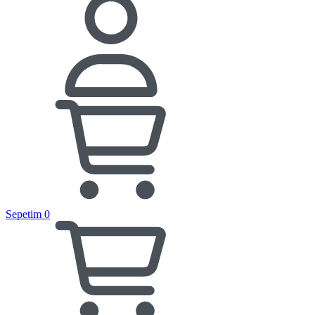
Sepetim
0