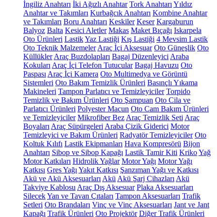
İngiliz Anahtarı
İki Ağızlı Anahtar
Tork Anahtarı
Yıldız
Anahtar ve Takımları
Kurbağcık Anahtarı
Kombine Anahtar
ve Takımları
Boru Anahtarı
Keskiler
Keser
Kargaburun
Balyoz
Balta
Kesici Aletler
Makas
Maket Bıçağı
Iskarpela
Oto Ürünleri
Lastik
Yaz Lastiği
Kış Lastiği
4 Mevsim Lastik
Oto Teknik Malzemeler
Araç İçi Aksesuar
Oto Güneşlik
Oto
Küllükler
Araç Buzdolapları
Bagaj Düzenleyici
Araba
Kokuları
Araç İçi Telefon Tutucular
Bagaj Havuzu
Oto
Paspası
Araç İçi Kamera
Oto Multimedya ve Görüntü
Sistemleri
Oto Bakım Temizlik Ürünleri
Basınçlı Yıkama
Makineleri
Tampon Parlatıcı ve Temizleyiciler
Torpido
Temizlik ve Bakım Ürünleri
Oto Şampuan
Oto Cila ve
Parlatıcı Ürünleri
Polyester Macun
Oto Cam Bakım Ürünleri
ve Temizleyiciler
Mikrofiber Bez
Araç Temizlik Seti
Araç
Boyaları
Araç Süpürgeleri
Araba Çizik Giderici
Motor
Temizleyici ve Bakım Ürünleri
Radyatör Temizleyiciler
Oto
Koltuk Kılıfı
Lastik Ekipmanları
Hava Kompresörü
Bijon
Anahtarı
Sibop ve Sibop Kapağı
Lastik Tamir Kiti
Kriko
Yağ
Motor Katkıları
Hidrolik Yağlar
Motor Yağı
Motor Yağı
Katkısı
Gres Yağı
Yakıt Katkısı
Şanzıman Yağı ve Katkısı
Akü ve Akü Aksesuarları
Akü
Akü Şarj Cihazları
Akü
Takviye Kablosu
Araç Dış Aksesuar
Plaka Aksesuarları
Silecek
Yan ve Tavan Çıtaları
Tampon Aksesuarları
Trafik
Setleri
Oto Brandaları
Vinç ve Vinç Aksesuarları
Jant ve Jant
Kapağı
Trafik Ürünleri
Oto Projektör
Diğer Trafik Ürünleri