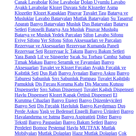
Çanak Lavabolar
Köşe Lavabolar
Dolap Uyumlu Lavabo
Ayaklı Lavabolar
Klozet
Duvara Sıfır Klozetler
Asma
Klozetler
Klozet Kapakları
Pisuvar
Tuvalet Taşı
Batarya ve
Musluklar
Lavabo Bataryaları
Mutfak Bataryaları
Su Tasarruf
Aparatı
Banyo Bataryaları
Musluk
Duş Bataryaları
Batarya
Setleri
Fotoselli Batarya
Ara Musluk
Pisuvar Musluğu
Batarya ve Musluk Yedek Parçaları
Sifon
Lavabo Sifonu
Eviye Sifonu
Yer Sifonu
Sifon Aksesuarları ve Parçaları
Rezervuar ve Aksesuarları
Rezervuar Kumanda Paneli
Rezervuar Seti
Rezervuar İç Takımı
Banyo Bakım Setleri
Yara Bandı
Lif ve Süngerler
Sıcak Su Torbası
Cımbız
Sabun
Tırnak Makası
Banyo Seramik ve Fayansları
Banyo
Aksesuarları
Tuvalet ve Klozet Fırçaları
Ayaklı Fırçalık ve
Kağıtlık Seti
Duş Rafı
Banyo Aynaları
Banyo Askısı
Banyo
Taburesi
Sabunluk
Sıvı Sabunluk Pompası
Tuvalet Kağıtlığı
Pamukluk
Diş Fırçası Koruma Kabı
Diş Macunu Kutusu
Dispenserler
Sıvı Sabun Dispenseri
Tuvalet Kağıdı Dispenseri
Havlu Dispenseri
Klozet Kapak Örtüsü Dispenseri
El
Kurutma Cihazları
Banyo Etajeri
Banyo Düzenleyicileri
Banyo Seti
Diş Fırçalık
Havluluk
Banyo Kaydırmazı
Duş
Perde Askısı
Yaşlı ve Bedensel Engelli Banyo Ürünleri
Banyo
Havalandırma ve Isıtma
Banyo Aspiratörü
Diğer
Banyo
Tekstil
Banyo Paspasları
Banyo Bakım Setleri
Banyo
Perdeleri
Bornoz
Peştemal
Havlu
MUTFAK
Mutfak
Mobilyaları
Mutfak Dolapları
Hazır Mutfak Dolapları
Çok