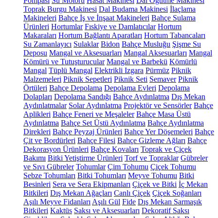
Pompası
Su Motoru
Hasat Makinesi
Dal Öğütme Makinesi
Toprak Burgu Makinesi
Dal Budama Makinesi
İlaçlama
Makineleri
Bahçe İş ve İnşaat Makineleri
Bahçe Sulama
Ürünleri
Hortumlar
Fıskiye ve Damlatıcılar
Hortum
Makaraları
Hortum Bağlantı Aparatları
Hortum Tabancaları
Su Zamanlayıcı
Sulaklar
Bidon
Bahçe Musluğu
Şişme Su
Deposu
Mangal ve Aksesuarları
Mangal Aksesuarları
Mangal
Kömürü ve Tutuşturucular
Mangal ve Barbekü
Kömürlü
Mangal
Tüplü Mangal
Elektrikli Izgara
Pürmüz
Piknik
Malzemeleri
Piknik Sepetleri
Piknik Seti
Semaver
Piknik
Örtüleri
Bahçe Depolama
Depolama Evleri
Depolama
Dolapları
Depolama Sandığı
Bahçe Aydınlatma
Dış Mekan
Aydınlatmalar
Solar Aydınlatma
Projektör ve Sensörler
Bahçe
Aplikleri
Bahçe Feneri ve Meşaleler
Bahçe Masa Üstü
Aydınlatma
Bahçe Set Üstü Aydınlatma
Bahçe Aydınlatma
Direkleri
Bahçe Peyzaj Ürünleri
Bahçe Yer Döşemeleri
Bahçe
Çit ve Bordürleri
Bahçe Filesi
Bahçe Gizleme Ağları
Bahçe
Dekorasyon Ürünleri
Bahçe Kovaları
Toprak ve Çiçek
Bakımı
Bitki Yetiştirme Ürünleri
Torf ve Topraklar
Gübreler
ve Sıvı Gübreler
Tohumlar
Çim Tohumu
Çiçek Tohumu
Sebze Tohumları
Bitki Tohumları
Meyve Tohumu
Bitki
Besinleri
Sera ve Sera Ekipmanları
Çiçek ve Bitki
İç Mekan
Bitkileri
Dış Mekan Ağaçları
Canlı Çiçek
Çiçek Soğanları
Aşılı Meyve Fidanları
Aşılı Gül
Fide
Dış Mekan Sarmaşık
Bitkileri
Kaktüs
Saksı ve Aksesuarları
Dekoratif Saksı