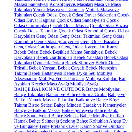
Masası Sandalyesi
Konsol
Servis Masaları
Masa ve Masa
Takımları
Yemek Masası ve Takımları
Mutfak Masası ve
Takımları
Çocuk Odası
Çocuk Odası Duvar Stickerları
Çocuk
Odası Duvar Kağıtları
Çocuk Odası Sandalyeleri
Çocuk
Odası Gardıropları
Çocuk Odası Masası
Çocuk Odası Bazası
Çocuk Odası Takımları
Çocuk Odası Komodini
Çocuk Odası
Karyolaları
Genç Odası
Genç Odası Takımları
Genç Odası
Komodini
Genç Odası Şifonyerleri
Genç Odası Bazaları
Genç Odası Gardıropları
Genç Odası Karyolaları
Ranza
Bebek Odası
Bebek Beşikleri
Mama Sandalyesi
Bebek
Karyolaları
Bebek Gardıropları
Bebek Yatakları
Bebek Odası
Takımları
Oyuncak Dolabı
Bebek Şifonyer
Bebek Odası
Tekstili
Bebek Yorganı
Bebek Çarşafı
Bebek Nevresim
Takımı
Bebek Battaniyesi
Bebek Uyku Seti
Mobilya
Aksesuarları
Mobilya Yedek Parçaları
Mobilya Kulpları
Raf
Ayakları
Keçeler
Masa Ayağı
Mobilya Ayağı
BAHÇE,BALKON VE OUTDOOR
Bahçe Mobilyaları
Bahçe Takımları
Balkon ve Bahçe Oturma Grubu
Bahçe ve
Balkon Yemek Masası Takımları
Balkon ve Bahçe Köşe
Takımı
Bistro Setleri
Bahçe Minderi
Çardak ve Kameriyeler
Bahçe ve Balkon Masası
Bahçe Şemsiyesi
Bahçe Bankı
Bahçe Sandalyeleri
Bahçe Sehpası
Bahçe Mobilya Kılıfları
Hamak
Bahçe Salıncağı
Şezlong
Bahçe Koltukları
Ahşap Ev
ve Bungalov
Tente
Prefabrik Evler
Kamp Spor ve Outdoor
Kamp Malzemeleri
Çadırlar
Kamp Sandalyesi
Uyku Tulumu