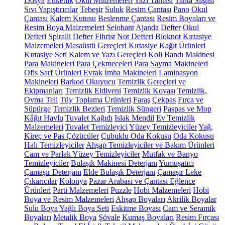
Dosya
Etiketlik
Okul Malzemeleri
Yazı Tahtası
Tahta Silgisi
Sıvı Yapıştırıcılar
Tebeşir
Suluk
Resim Çantası
Pano
Okul
Çantası
Kalem Kutusu
Beslenme Çantası
Resim Boyaları ve
Resim Boya Malzemeleri
Selobant
Ajanda
Defter
Okul
Defteri
Spiralli Defter
Fihrist
Not Defteri
Bloknot
Kırtasiye
Malzemeleri
Masaüstü Gereçleri
Kırtasiye Kağıt Ürünleri
Kırtasiye Seti
Kalem ve Yazı Gereçleri
Koli Bandı Makinesi
Para Makineleri
Para Çekmeceleri
Para Sayma Makineleri
Ofis Sarf Ürünleri
Evrak İmha Makineleri
Laminasyon
Makineleri
Barkod Okuyucu
Temizlik Gereçleri ve
Ekipmanları
Temizlik Eldiveni
Temizlik Kovası
Temizlik,
Ovma Teli
Tüy Toplama Ürünleri
Faraş
Çekpas
Fırça ve
Süpürge
Temizlik Bezleri
Temizlik Süngeri
Paspas ve Mop
Kâğıt Havlu
Tuvalet Kağıdı
Islak Mendil
Ev Temizlik
Malzemeleri
Tuvalet Temizleyici
Yüzey Temizleyiciler
Yağ,
Kireç ve Pas Çözücüler
Çubuklu Oda Kokusu
Oda Kokusu
Halı Temizleyiciler
Ahşap Temizleyiciler ve Bakım Ürünleri
Cam ve Parlak Yüzey Temizleyiciler
Mutfak ve Banyo
Temizleyiciler
Bulaşık Makinesi Deterjanı
Yumuşatıcı
Çamaşır Deterjanı
Elde Bulaşık Deterjanı
Çamaşır Leke
Çıkarıcılar
Kolonya
Pazar Arabası ve Çantası
Eğlence
Ürünleri
Parti Malzemeleri
Puzzle
Hobi Malzemeleri
Hobi
Boya ve Resim Malzemeleri
Ahşap Boyaları
Akrilik Boyalar
Sulu Boya
Yağlı Boya Seti
Eskitme Boyası
Cam ve Seramik
Boyaları
Metalik Boya
Şövale
Kumaş Boyaları
Resim Fırçası