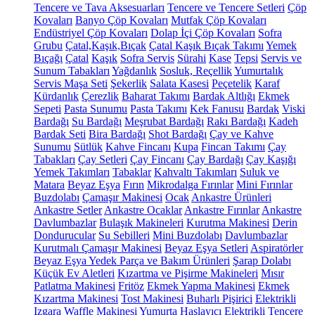
Tencere ve Tava Aksesuarları
Tencere ve Tencere Setleri
Çöp
Kovaları
Banyo Çöp Kovaları
Mutfak Çöp Kovaları
Endüstriyel Çöp Kovaları
Dolap İçi Çöp Kovaları
Sofra
Grubu
Çatal,Kaşık,Bıçak
Çatal Kaşık Bıçak Takımı
Yemek
Bıçağı
Çatal
Kaşık
Sofra Servis
Sürahi
Kase
Tepsi
Servis ve
Sunum Tabakları
Yağdanlık
Sosluk, Reçellik
Yumurtalık
Servis Maşa Seti
Şekerlik
Salata Kasesi
Peçetelik
Karaf
Kürdanlık
Çerezlik
Baharat Takımı
Bardak Altlığı
Ekmek
Sepeti
Pasta Sunumu
Pasta Takımı
Kek Fanusu
Bardak
Viski
Bardağı
Su Bardağı
Meşrubat Bardağı
Rakı Bardağı
Kadeh
Bardak Seti
Bira Bardağı
Shot Bardağı
Çay ve Kahve
Sunumu
Sütlük
Kahve Fincanı
Kupa
Fincan Takımı
Çay
Tabakları
Çay Setleri
Çay Fincanı
Çay Bardağı
Çay Kaşığı
Yemek Takımları
Tabaklar
Kahvaltı Takımları
Suluk ve
Matara
Beyaz Eşya
Fırın
Mikrodalga Fırınlar
Mini Fırınlar
Buzdolabı
Çamaşır Makinesi
Ocak
Ankastre Ürünleri
Ankastre Setler
Ankastre Ocaklar
Ankastre Fırınlar
Ankastre
Davlumbazlar
Bulaşık Makineleri
Kurutma Makinesi
Derin
Dondurucular
Su Sebilleri
Mini Buzdolabı
Davlumbazlar
Kurutmalı Çamaşır Makinesi
Beyaz Eşya Setleri
Aspiratörler
Beyaz Eşya Yedek Parça ve Bakım Ürünleri
Şarap Dolabı
Küçük Ev Aletleri
Kızartma ve Pişirme Makineleri
Mısır
Patlatma Makinesi
Fritöz
Ekmek Yapma Makinesi
Ekmek
Kızartma Makinesi
Tost Makinesi
Buharlı Pişirici
Elektrikli
Izgara
Waffle Makinesi
Yumurta Haşlayıcı
Elektrikli Tencere