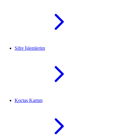
Şifre İşlemlerim
Koçtaş Kartım