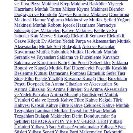
ve Tava
Pizza Makinesi
Krep Makinesi
Basküller
Yiyecek
Hazırlama
Mutfak Tartısı
Mikser
Kıyma Makinesi
Blender
Doğrayıcı ve Rondolar
Meyve Kurutma Makinesi
Dondurma
Makinesi
Hamur Yoğurma Makinesi ve Mutfak Şefleri
Yoğurt
Makinesi
Mutfak Robotu
İçecek Hazırlama
Narenciye
Sıkacağı
Çay Makineleri
Kahve Makinesi
Kettle ve Su
Isıtıcılar
Katı Meyve Sıkacağı
Elektrikli Semaver
Elektrikli
Cezve
Küçük Ev Aletleri Yedek Parça ve Aksesuarları
Mutfak
Aksesuarları
Mutfak Seti
Bulaşıklık
Askı ve Kancalar
Kaydırmaz
Mutfak Sabunluk
Mutfak Havluluk
Mutfak
Seramik ve Fayansları
Saklama ve Düzenleme
Kavanoz
Saklama ve Karıştırma Kabı
Çöp Poşeti
Sebzelikler
Saklama
Bonesi ve Kapağı
Mutfak Raf Düzenleyici
Poşetlik
Kaşıklık
Beslenme Kutusu
Damacana Pompası
Ekmeklik
Sefer Tası
Streç Film
Peçete Yüzüğü
Kavanoz Kapağı
Pipet
Buzdolabı
Poşeti
Doypack
Su Arıtma Cihazları ve Aksesuarları
Su
Arıtma Cihazları
Su Arıtma Filtreleri
Su Arıtma Aksesuarları
ve Yedek Parçaları
Arıtma Musluğu
Endüstriyel Mutfak
Ürünleri
Gıda ve İçecek
Kahve
Filtre Kahve Kağıdı
Türk
Kahvesi
Kapsül Kahve
Filtre Kahve
Çekirdek Kahve
Mutfak
Tezgahları
Laminant Mutfak Tezgahları
Ahşap Mutfak
Tezgahları
Bulaşık Makineleri
Derin Dondurucular
Su
Sebilleri
DEKORASYON VE EV GEREÇLERİ
Yılbaşı
Ürünleri
Yılbaşı Ağacı
Yılbaşı Aydınlatmaları
Yılbaşı Ağacı
Süsleri
Yılbaşı Sepeti
Yılbaşı Parti Malzemeleri
Dekoratif