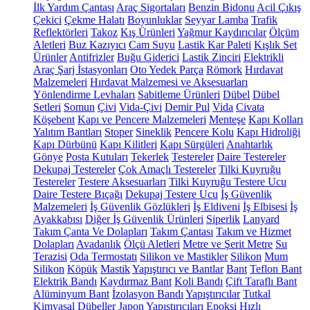
İlk Yardım Çantası
Araç Sigortaları
Benzin Bidonu
Acil Çıkış
Çekici
Çekme Halatı
Boyunluklar
Seyyar Lamba
Trafik
Reflektörleri
Takoz
Kış Ürünleri
Yağmur Kaydırıcılar
Ölçüm
Aletleri
Buz Kazıyıcı
Cam Suyu
Lastik Kar Paleti
Kışlık Set
Ürünler
Antifrizler
Buğu Giderici
Lastik Zinciri
Elektrikli
Araç Şarj İstasyonları
Oto Yedek Parça
Römork
Hırdavat
Malzemeleri
Hırdavat Malzemesi ve Aksesuarları
Yönlendirme Levhaları
Sabitleme Ürünleri
Dübel
Dübel
Setleri
Somun
Çivi
Vida-Çivi
Demir Pul
Vida
Civata
Köşebent
Kapı ve Pencere Malzemeleri
Menteşe
Kapı Kolları
Yalıtım Bantları
Stoper
Sineklik
Pencere Kolu
Kapı Hidroliği
Kapı Dürbünü
Kapı Kilitleri
Kapı Sürgüleri
Anahtarlık
Gönye
Posta Kutuları
Tekerlek
Testereler
Daire Testereler
Dekupaj Testereler
Çok Amaçlı Testereler
Tilki Kuyruğu
Testereler
Testere Aksesuarları
Tilki Kuyruğu Testere Ucu
Daire Testere Bıçağı
Dekupaj Testere Ucu
İş Güvenlik
Malzemeleri
İş Güvenlik Gözlükleri
İş Eldiveni
İş Elbisesi
İş
Ayakkabısı
Diğer İş Güvenlik Ürünleri
Siperlik
Lanyard
Takım Çanta Ve Dolapları
Takım Çantası
Takım ve Hizmet
Dolapları
Avadanlık
Ölçü Aletleri
Metre ve Şerit Metre
Su
Terazisi
Oda Termostatı
Silikon ve Mastikler
Silikon
Mum
Silikon
Köpük
Mastik
Yapıştırıcı ve Bantlar
Bant
Teflon Bant
Elektrik Bandı
Kaydırmaz Bant
Koli Bandı
Çift Taraflı Bant
Alüminyum Bant
İzolasyon Bandı
Yapıştırıcılar
Tutkal
Kimyasal Dübeller
Japon Yapıştırıcıları
Epoksi
Hızlı