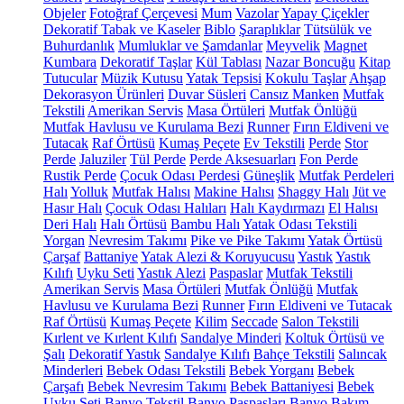
Objeler
Fotoğraf Çerçevesi
Mum
Vazolar
Yapay Çiçekler
Dekoratif Tabak ve Kaseler
Biblo
Şaraplıklar
Tütsülük ve
Buhurdanlık
Mumluklar ve Şamdanlar
Meyvelik
Magnet
Kumbara
Dekoratif Taşlar
Kül Tablası
Nazar Boncuğu
Kitap
Tutucular
Müzik Kutusu
Yatak Tepsisi
Kokulu Taşlar
Ahşap
Dekorasyon Ürünleri
Duvar Süsleri
Cansız Manken
Mutfak
Tekstili
Amerikan Servis
Masa Örtüleri
Mutfak Önlüğü
Mutfak Havlusu ve Kurulama Bezi
Runner
Fırın Eldiveni ve
Tutacak
Raf Örtüsü
Kumaş Peçete
Ev Tekstili
Perde
Stor
Perde
Jaluziler
Tül Perde
Perde Aksesuarları
Fon Perde
Rustik Perde
Çocuk Odası Perdesi
Güneşlik
Mutfak Perdeleri
Halı
Yolluk
Mutfak Halısı
Makine Halısı
Shaggy Halı
Jüt ve
Hasır Halı
Çocuk Odası Halıları
Halı Kaydırmazı
El Halısı
Deri Halı
Halı Örtüsü
Bambu Halı
Yatak Odası Tekstili
Yorgan
Nevresim Takımı
Pike ve Pike Takımı
Yatak Örtüsü
Çarşaf
Battaniye
Yatak Alezi & Koruyucusu
Yastık
Yastık
Kılıfı
Uyku Seti
Yastık Alezi
Paspaslar
Mutfak Tekstili
Amerikan Servis
Masa Örtüleri
Mutfak Önlüğü
Mutfak
Havlusu ve Kurulama Bezi
Runner
Fırın Eldiveni ve Tutacak
Raf Örtüsü
Kumaş Peçete
Kilim
Seccade
Salon Tekstili
Kırlent ve Kırlent Kılıfı
Sandalye Minderi
Koltuk Örtüsü ve
Şalı
Dekoratif Yastık
Sandalye Kılıfı
Bahçe Tekstili
Salıncak
Minderleri
Bebek Odası Tekstili
Bebek Yorganı
Bebek
Çarşafı
Bebek Nevresim Takımı
Bebek Battaniyesi
Bebek
Uyku Seti
Banyo Tekstil
Banyo Paspasları
Banyo Bakım