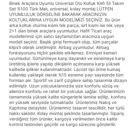
Binek Araçlara Uyumlu Universal Oto Koltuk Kılıfı 5li Takım
Set %100 Türk Malı, universal, kolay montaj LÜTFEN
UYUMLULUK GÖRSELİNE BAKARAK ARACINIZIN
KOLTUKLARINA UYGUN MODELİMİZİ SEÇİNİZ. Bu ürün
arka koltuk oturma kısmı tek parça, sırt kısmı ise tek veya
2+1 olan binek araçlara uyumludur. Hafif Ticari araç
modellerimiz için satıcı sayfamızdan aracınıza uygun
modeli seçiniz. Başlık girişi fermuarlı olup, tüm parçalar
klips’li olarak üretilmiştir. Airbag uyumludur. Airbag
fonksiyonunu hiçbir şekilde etkilemez. Emniyet kemeri
uyumludur. Sürtünmeye karşı dayanıklı ve esnemeye karşı
üretilmiş iplerle yapılıp dikişlerin açılmasına karşı yüksek
kalitede iplikler kullanılmaktadır. Lacost tipi örme kumaş
kullanılıp yaklaşık olarak %15 esneme payı sayesinde tüm
formları alır. Sportif ve zarif çizgilere sahip tasarımla dizayn
edilmiştir. Uzun yolculuklarınızda size konforlu sürüş ve
ailenize konforlu ve rahat bir yolculuk sağlar. Ürünlerimizin
tamamında yüksek kalite süngerlerle lamine edilip, konforu
en yüksek seviyede tutmaktadır. Ürünlerimiz Nakış ve
Kapitone detaylıdır. Ürünlerimiz tasarım tescillidir, her türlü
hakkı saklıdır. Kolay montaj şeklinde tasarlanmıştır. Sipariş
verdiğiniz tüm ürünler, kargoya verilmeden önce kalite
kontrol testinden geçirilir ve kargo sürecine gönderilir.