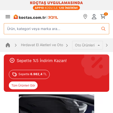
0
Ürün, kategori veya marka ara...
Hırdavat El Aletleri ve Oto
Oto Ürünleri
Sepette %5 İndirim Kazan!
Sepette
6.982,4
TL
Tüm Ürünleri Gör